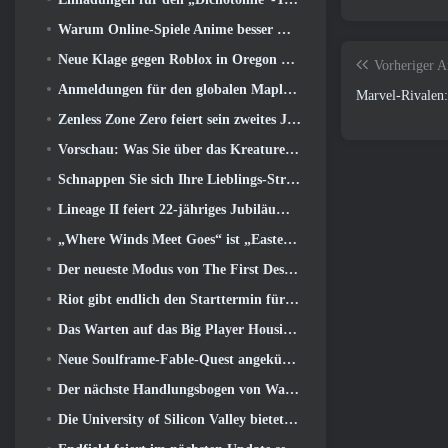
Warum Online-Spiele Anime besser machen als Anime-Spiele
Neue Klage gegen Roblox in Oregon wegen angeblichem Kinderpflegevorfall eingereicht
Vorheriger A
Anmeldungen für den globalen MapleStory Classic World Second Closed Test
Marvel-Rivalen:
Zenless Zone Zero feiert sein zweites Jubiläum, indem es Spielern die Wahl zwischen einem kostenlosen S-Rank-Agenten bietet
Vorschau: Was Sie über das Kreaturensammelspiel Honkai von HoYoverse wissen sollten: Link-Seele
Schnappen Sie sich Ihre Lieblings-Strand-Skins, Die Sommerspiele sind zu Overwatch zurückgekehrt
Lineage II feiert 22-jähriges Jubiläum mit einem Vinyl-Album in Collector’s Edition
„Where Winds Meet Goes“ ist „Eastern Steampunk“ in der Version 2.0
Der neueste Modus von The First Descendant vereint schwierige Void-Intercept-Kämpfe und die Tiefen
Riot gibt endlich den Starttermin für den klassischen Modus von League of Legends bekannt
Das Warten auf das Big Player Housing-Update von RuneScape hat ein Ende
Neue Soulframe-Fable-Quest angekündigt
Der nächste Handlungsbogen von Warframe führt Spieler zu einer völlig neuen Sternenkarte, Das Tau-System
Die University of Silicon Valley bietet Stipendien für Gaming an und einige der Anforderungen sind interessant