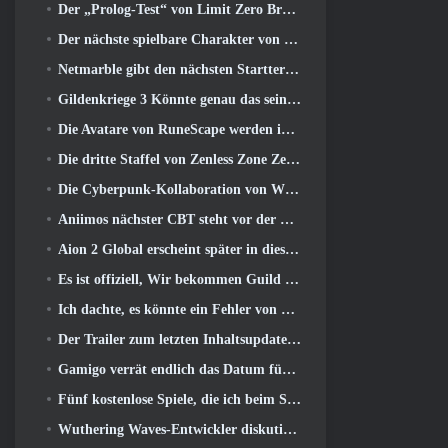
Der „Prolog-Test“ von Limit Zero Breakers beginnt heute
Der nächste spielbare Charakter von Overwatch scheint ein überarbeiteter Cyborg-Verbrecherboss zu sein
Netmarble gibt den nächsten Starttermin für Global RF Online bekannt
Gildenkriege 3 Könnte genau das sein, was die MMO-Branche gerade braucht
Die Avatare von RuneScape werden im größten visuellen Update des Spiels der letzten zehn Jahre überarbeitet
Die dritte Staffel von Zenless Zone Zero beginnt mit einer Reise zu einer Bangboo-Insel im Himmel, Und zur Steam-Plattform
Die Cyberpunk-Kollaboration von Wuthering Waves ist genau das, was ich mir von meinen Videospiel-Crossover-Events erwarte
Aniimos nächster CBT steht vor der Tür ... UND, Wir haben ein offizielles Startfenster
Aion 2 Global erscheint später in diesem Jahr auf Steam und Purple
Es ist offiziell, Wir bekommen Guild Wars 3
Ich dachte, es könnte ein Fehler von Neverness to Everness sein, das Porsche Collab Gacha Event so früh zu veranstalten, Aber ich habe mich geirrt
Der Trailer zum letzten Inhaltsupdate von Destiny 2 ist ein Aufschrei
Gamigo verrät endlich das Datum für die Rückkehr von Gloria Victis, Wird es das zweite Mal überleben??
Fünf kostenlose Spiele, die ich beim Summer Game Fest zu sehen hoffe
Wuthering Waves-Entwickler diskutieren über die Erstellung der Lahai-Roi-Mech-Kampfsequenz