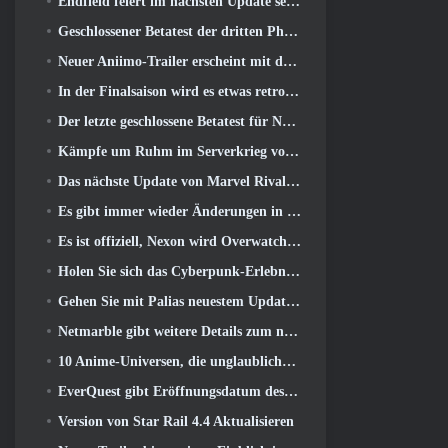
Endfield feiert im nächsten Update sechs Monate voller Fabriken und Seilrutschen
Geschlossener Betatest der dritten Phase von Of War Thunder Infantry Battles angekündigt
Neuer Aniimo-Trailer erscheint mit der Veröffentlichung des neuesten geschlossenen Betatests
In der Finalsaison wird es etwas retro 11 Aktualisieren
Der letzte geschlossene Betatest für Nexons F2P-Shooter Sudden Attack Zero Point hat heute begonnen
Kämpfe um Ruhm im Serverkrieg von Lineage II
Das nächste Update von Marvel Rivals führt den Kampf zu den Göttern
Es gibt immer wieder Änderungen in RuneScape. Diesmal handelt es sich um Spielerunterkünfte
Es ist offiziell, Nexon wird Overwatch künftig in Südkorea veröffentlichen
Holen Sie sich das Cyberpunk-Erlebnis, Komplett mit Cyberpsychose, Im nächsten Crossover-Event von Apex Legends
Gehen Sie mit Palias neuestem Update an den Strand
Netmarble gibt weitere Details zum nächsten Solo-Leveling-Spiel bekannt, Solo-Leveling: KARMA auf der Anime Expo
10 Anime-Universen, die unglaubliche MMOs ergeben würden
EverQuest gibt Eröffnungsdatum des zweiten bekannt 2026 Zeitlich begrenzter Erweiterungsserver
Version von Star Rail 4.4 Aktualisieren