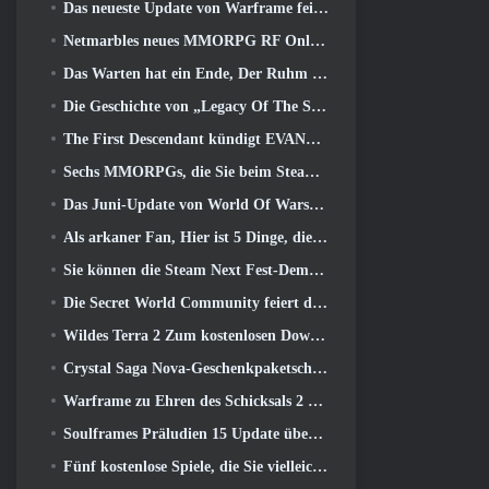
Das neueste Update von Warframe feiert alle Space Dads
Netmarbles neues MMORPG RF Online Next mit Mech-Thema wird weltweit eingeführt
Das Warten hat ein Ende, Der Ruhm der Besiegten ist zurückgekehrt
Die Geschichte von „Legacy Of The Sith“ findet heute im neuesten Update von SWTOR ihren Abschluss
The First Descendant kündigt EVANGELION Collab-Event an
Sechs MMORPGs, die Sie beim Steam Next Fest ausprobieren können
Das Juni-Update von World Of Warships feiert den Unabhängigkeitstag der USA mit einer neuen Erzählkampagne
Als arkaner Fan, Hier ist 5 Dinge, die ich vom Riot-MMO sehen möchte
Sie können die Steam Next Fest-Demo von Embers Of The Uncrowned Tomorrow vorab herunterladen
Die Secret World Community feiert den 14. Jahrestag mit einem Rätsel, das sie gemeinsam lösen müssen
Wildes Terra 2 Zum kostenlosen Download verfügbar (Und behalten) Für eine begrenzte Zeit
Crystal Saga Nova-Geschenkpaketschlüssel als Geschenk
Warframe zu Ehren des Schicksals 2 Mit spezieller Aktivität und Titel im Spiel
Soulframes Präludien 15 Update überarbeitet Beute und Angeln
Fünf kostenlose Spiele, die Sie vielleicht während des Bullet Fests ausprobieren möchten