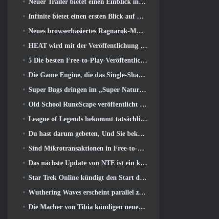
Neuer Trailer bietet einen Einblick in das Gameplay in Silver Palace
Infinite bietet einen ersten Blick auf den Meerjungfrauen-ähnlichen Helden, der in SS13 erscheint: Nachlicht
Neues browserbasiertes Ragnarok-MMORPG, Ragnarok-Universum angekündigt
HEAT wird mit der Veröffentlichung einer neuen Wüstenkarte heißer
5 Die besten Free-to-Play-Veröffentlichungen von 2025, Lohnt es sich noch, in ihnen zu spielen? 2026?
Die Game Engine, die das Single-Shard-Universum von Eve Online antreibt, ist jetzt Open Source
Super Bugs dringen im „Super Natural“-Update in Super Animal Royale ein
Old School RuneScape veröffentlicht die Großmeisterquest „The Blood Moon Rises“., Eine 20-jährige Questreihe geht zu Ende
League of Legends bekommt tatsächlich einen klassischen Modus
Du hast darum gebeten, Und Sie bekommen es. Gilden sind jetzt in Eterspire verfügbar
Sind Mikrotransaktionen in Free-to-Play-Spielen zu weit gegangen??
Das nächste Update von NTE ist ein kleiner Abstecher in ein Fantasy-Tabletop-Spiel
Star Trek Online kündigt den Start der kommenden „Undiscovered“-Staffel an
Wuthering Waves erscheint parallel zur Xbox-Version 3.5 Aktualisieren
Die Macher von Tibia kündigen neuen Playtest des Old-School-Zombie-MMORPGs an, Online bestehen bleiben