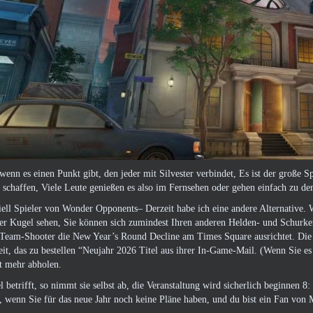
enn es einen Punkt gibt, den jeder mit Silvester verbindet, Es ist der große 
 schaffen, Viele Leute genießen es also im Fernsehen oder gehen einfach zu dem,
iell Spieler von Wonder Opponents– Derzeit habe ich eine andere Alternative.
er Kugel sehen, Sie können sich zumindest Ihren anderen Helden- und Schurke
-Team-Shooter die New Year’s Round Decline am Times Square ausrichtet. Die P
it, das zu bestellen “Neujahr 2026 Titel aus ihrer In-Game-Mail. (Wenn Sie es 
ht mehr abholen.
 betrifft, so nimmt sie selbst ab,
die Veranstaltung
wird sicherlich beginnen 
, wenn Sie für das neue Jahr noch keine Pläne haben, und du bist ein Fan von M