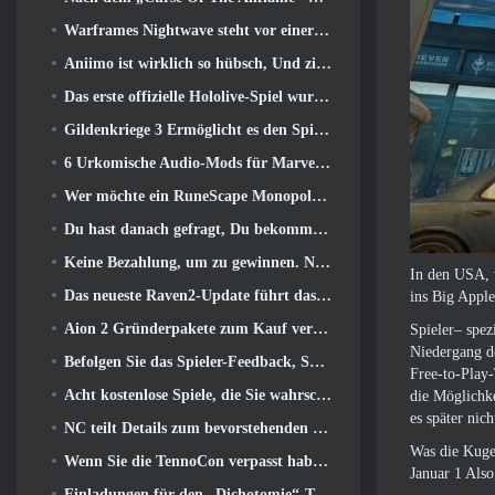
Warframes Nightwave steht vor einer schockierenden Rückkehr
Aniimo ist wirklich so hübsch, Und ziemlich chillig
Das erste offizielle Hololive-Spiel wurde diese Woche veröffentlicht
Gildenkriege 3 Ermöglicht es den Spielern, die Welt von Tyria zu erleben, bevor die Drachenältesten erwachten
6 Urkomische Audio-Mods für Marvel Rivals, die man unbedingt ausprobieren muss
Wer möchte ein RuneScape Monopoly-Spiel?? Weil man unterwegs ist
Du hast danach gefragt, Du bekommst sie. Drachen kommen online nach Albion
Keine Bezahlung, um zu gewinnen. Nur Ragnarok. Origin Classic erscheint im Juli 23
In den USA, w
Das neueste Raven2-Update führt das Skill Awakening System ein, Geben Sie den Spielern mehr Möglichkeiten, ihre Fähigkeiten zu verbessern
ins Big Apple
Aion 2 Gründerpakete zum Kauf verfügbar, Komplett mit fünf Tagen Early Access
Spieler– spez
Niedergang d
Befolgen Sie das Spieler-Feedback, Spieler von League Of Legends Classic müssen nicht für klassische Skins bezahlen
Free-to-Play
Acht kostenlose Spiele, die Sie wahrscheinlich übersehen haben und die Teil von Steams Train Fest sind
die Möglichke
es später nic
NC teilt Details zum bevorstehenden Early Access von Aion 2 mit
Was die Kugel
Wenn Sie die TennoCon verpasst haben 2026, Digital Extremes teilt alle Panels
Januar 1 Also
Einladungen für den „Dichotomie“-Test im Silver Palace gehen raus