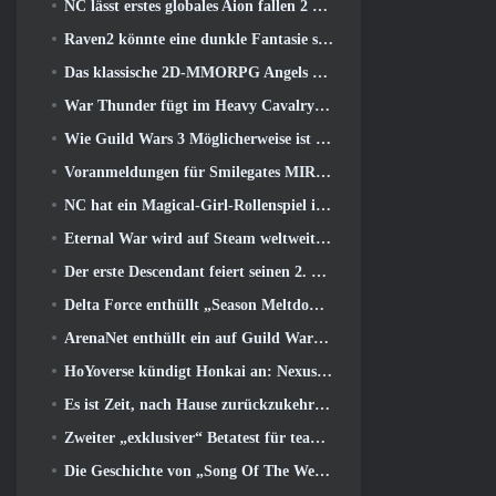
NC lässt erstes globales Aion fallen 2 Entwicklervideo, Details zum Spiel teilen
Raven2 könnte eine dunkle Fantasie sein, Aber das tut dem Sommerspaß keinen Abbruch
Das klassische 2D-MMORPG Angels Online Global startet heute
War Thunder fügt im Heavy Cavalry Update Raketenabwehrraketen und elektronische Unterstützungsmaßnahmen hinzu
Wie Guild Wars 3 Möglicherweise ist es auf der Suche nach Innovationen im MMO-Bereich
Voranmeldungen für Smilegates MIRESI sind jetzt möglich: Unsichtbare Zukunft
NC hat ein Magical-Girl-Rollenspiel im Anime-inspirierten Kunststil der 90er in Arbeit
Eternal War wird auf Steam weltweit verbreitet
Der erste Descendant feiert seinen 2. Jahrestag mit dem Descendant Fest 2026 Strom
Delta Force enthüllt „Season Meltdown“, Kündigt die Zusammenarbeit mit Rainbow Six Siege an
ArenaNet enthüllt ein auf Guild Wars basierendes Kartenspiel, Nebelgebunden
HoYoverse kündigt Honkai an: Nexus-Anime „Evolutionstest“
Es ist Zeit, nach Hause zurückzukehren und den glückseligen Rückzugsort dort wiederherzustellen, wo sich die Winde treffen
Zweiter „exklusiver“ Betatest für teambasierte Survival-Shooter-Zeitfresser angekündigt
Die Geschichte von „Song Of The Welkin Moon“ von Genshin Impact geht zu Ende.. Auf dem Mond