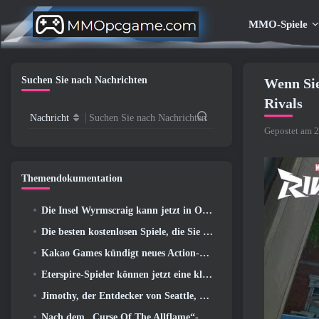
MMO-Spiele
Suchen Sie nach Nachrichten
Wenn Sie
Rivals
Nachricht
Suchen Sie nach Nachrichten
Gepostet am 2
Themendokumentation
Die Insel Wyrmscraig kann jetzt in Old School RuneScape erkundet werden
Die besten kostenlosen Spiele, die Sie mit Ihrem Team genießen können (2026)
Kakao Games kündigt neues Action-Rollenspiel an, Wächterin
Eterspire-Spieler können jetzt eine kleine Zeitreise unternehmen … als Belohnung
Jimothy, der Entdecker von Seattle, hat Verbindungen zu ArenaNet, Also fügen sie es natürlich zu Guild Wars hinzu 2
Nach dem „Curse Of The Allflame“-Update kündigt Path of Exile mehrere Änderungen an, die auf Feedback basieren