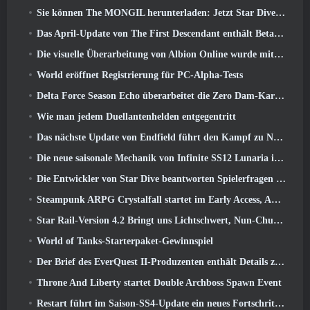
Sie können The MONGIL herunterladen: Jetzt Star Dive-Client
Das April-Update von The First Descendant enthält Beta-Versionen neuer Endgame-Inhalte
Die visuelle Überarbeitung von Albion Online wurde mit dem heutigen Start des Radiant Wilds-Updates eingestellt
World eröffnet Registrierung für PC-Alpha-Tests
Delta Force Season Echo überarbeitet die Zero Dam-Karte und erweitert das Operations-Gameplay
Wie man jedem Duellantenhelden entgegentritt
Das nächste Update von Endfield führt den Kampf zu Nefarith
Die neue saisonale Mechanik von Infinite SS12 Lunaria ist eine der „größten Ergänzungen“ des Spiels
Die Entwickler von Star Dive beantworten Spielerfragen im Überraschungs-Livestream
Steampunk ARPG Crystalfall startet im Early Access, Aber nicht ohne ein paar Macken
Star Rail-Version 4.2 Bringt uns Lichtschwert, Nun-Chuck, Schlagzeuger-Wegbereiter und ein Emanator der Hochstimmung
World of Tanks-Starterpaket-Gewinnspiel
Der Brief des EverQuest II-Produzenten enthält Details zum Time-Locked-Erweiterungsserver
Throne And Liberty startet Double Archboss Spawn Event
Restart führt im Saison-SS4-Update ein neues Fortschrittssystem ein