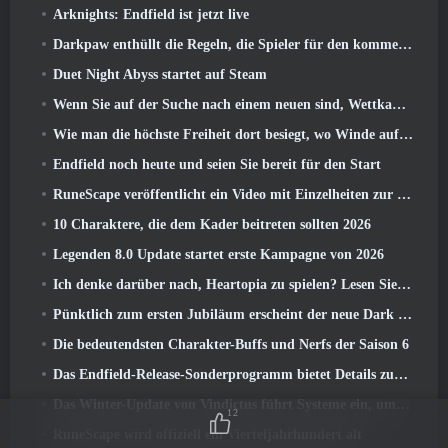
Arknights: Endfield ist jetzt live
Darkpaw enthüllt die Regeln, die Spieler für den kommenden Frostreaver-Server von EverQuest gewählt haben
Duet Night Abyss startet auf Steam
Wenn Sie auf der Suche nach einem neuen sind, Wettkampfsportspiel, Der geschlossene Betatest von Freestyle Football 2 Ist auf dem Weg
Wie man die höchste Freiheit dort besiegt, wo Winde aufeinander treffen
Endfield noch heute und seien Sie bereit für den Start
RuneScape veröffentlicht ein Video mit Einzelheiten zur „ehrgeizigen Reihe von Inhaltsaktualisierungen“
10 Charaktere, die dem Kader beitreten sollten 2026
Legenden 8.0 Update startet erste Kampagne von 2026
Ich denke darüber nach, Heartopia zu spielen? Lesen Sie dies zuerst
Pünktlich zum ersten Jubiläum erscheint der neue Dark Lancer von Blade & Soul Neo
Die bedeutendsten Charakter-Buffs und Nerfs der Saison 6
Das Endfield-Release-Sonderprogramm bietet Details zum Monetarisierungssystem des Spiels
Das Winter-Update von Vindictus führt Systeme ein, um den Spielern den Fortschritt zu erleichtern
12
RuneScape wird offiziell ein Vierteljahrhundert alt