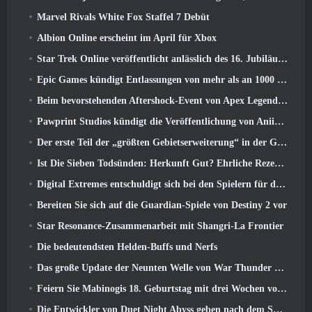
Marvel Rivals White Fox Staffel 7 Debüt
Albion Online erscheint im April für Xbox
Star Trek Online veröffentlicht anlässlich des 16. Jubiläums eine Minidokumentation über die Ursprünge der Föderation
Epic Games kündigt Entlassungen von mehr als an 1000 Mitarbeiter, Unter Berufung auf „Abschwung im Fortnite-Engagement“
Beim bevorstehenden Aftershock-Event von Apex Legends wird es elektrisierend
Pawprint Studios kündigt die Veröffentlichung von Aniimo für PlayStation an 5 Und der Epic Games Store bei Markteinführungen
Der erste Teil der „größten Gebietserweiterung“ in der Geschichte von RuneScape startet heute
Ist Die Sieben Todsünden: Herkunft Gut? Ehrliche Rezension
Digital Extremes entschuldigt sich bei den Spielern für den durch „schändliche Einladungen“ in Warframe verursachten Stress
Bereiten Sie sich auf die Guardian-Spiele von Destiny 2 vor
Star Resonance-Zusammenarbeit mit Shangri-La Frontier
Die bedeutendsten Helden-Buffs und Nerfs
Das große Update der Neunten Welle von War Thunder verbessert das Aussehen von Seeschlachten mit verbesserter Wasservisualisierung
Feiern Sie Mabinogis 18. Geburtstag mit drei Wochen voller Events und Belohnungen
Die Entwickler von Duet Night Abyss geben nach dem Spiel-Update eine offizielle Stellungnahme zum jüngsten Malware-Vorfall ab