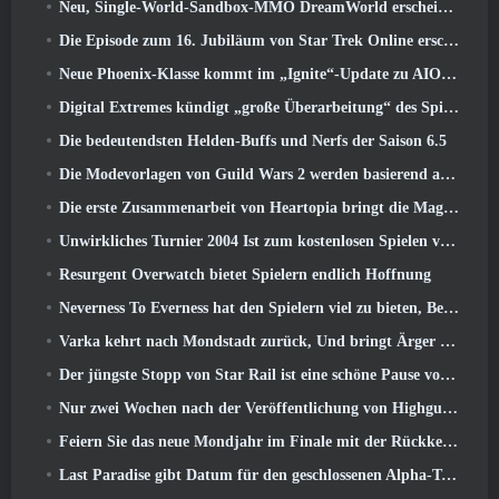
Neu, Single-World-Sandbox-MMO DreamWorld erscheint im Early Access auf Steam
Die Episode zum 16. Jubiläum von Star Trek Online erscheint als Teil des „Corruption“-Updates
Neue Phoenix-Klasse kommt im „Ignite“-Update zu AION Classic EU
Digital Extremes kündigt „große Überarbeitung“ des Spielerfortschrittssystems von Soulframe an
Die bedeutendsten Helden-Buffs und Nerfs der Saison 6.5
Die Modevorlagen von Guild Wars 2 werden basierend auf dem Feedback der Spieler überarbeitet
Die erste Zusammenarbeit von Heartopia bringt die Magie der Freundschaft meines kleinen Ponys
Unwirkliches Turnier 2004 Ist zum kostenlosen Spielen verfügbar und Epic wird niemanden deswegen verklagen
Resurgent Overwatch bietet Spielern endlich Hoffnung
Neverness To Everness hat den Spielern viel zu bieten, Besonders lustig
Varka kehrt nach Mondstadt zurück, Und bringt Ärger mit sich im Luna V-Update von Genshin Impact
Der jüngste Stopp von Star Rail ist eine schöne Pause vom Trauma
Nur zwei Wochen nach der Veröffentlichung von Highguard gibt Wildlight Entertainment Entlassungen bekannt
Feiern Sie das neue Mondjahr im Finale mit der Rückkehr des „Bank It Mode“
Last Paradise gibt Datum für den geschlossenen Alpha-Test bekannt