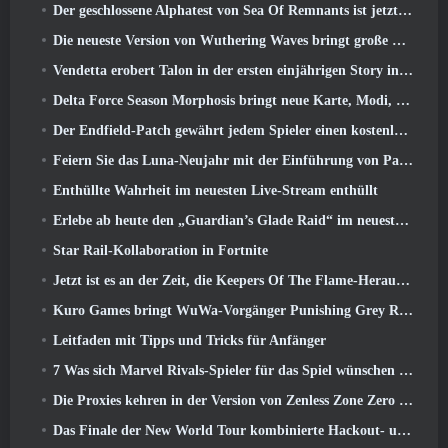
Der geschlossene Alphatest von Sea Of Remnants ist jetzt live
Die neueste Version von Wuthering Waves bringt große Lore-Drops und QoL-Änderungen
Vendetta erobert Talon in der ersten einjährigen Story in Overwatch zurück (Keine „2“, Blizzard lässt das fallen)
Delta Force Season Morphosis bringt neue Karte, Modi, Und von Spielern gewünschte Verbesserungen
Der Endfield-Patch gewährt jedem Spieler einen kostenlosen Sechs-Sterne-Charakter seiner Wahl
Feiern Sie das Luna-Neujahr mit der Einführung von Palia’s Winter Wonder: Riffrocin‘ Neujahrs-Update
Enthüllte Wahrheit im neuesten Live-Stream enthüllt
Erlebe ab heute den „Guardian’s Glade Raid“ im neuesten Update von Guild Wars 2
Star Rail-Kollaboration in Fortnite
Jetzt ist es an der Zeit, die Keepers Of The Flame-Herausforderungen in Path of Exile während Legacy Of Phrecia zu meistern
Kuro Games bringt WuWa-Vorgänger Punishing Grey Raven auf Steam
Leitfaden mit Tipps und Tricks für Anfänger
7 Was sich Marvel Rivals-Spieler für das Spiel wünschen 2026
Die Proxies kehren in der Version von Zenless Zone Zero endlich nach Hause in die Sixth Street zurück 2.6 Aktualisieren
Das Finale der New World Tour kombinierte Hackout- und Orbitallaser