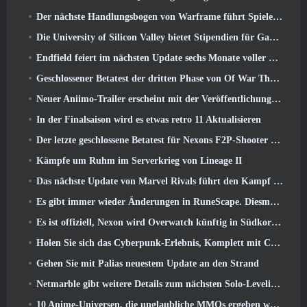
Der nächste Handlungsbogen von Warframe führt Spieler zu einer völlig neuen Sternenkarte, Das Tau-System
Die University of Silicon Valley bietet Stipendien für Gaming an und einige der Anforderungen sind interessant
Endfield feiert im nächsten Update sechs Monate voller Fabriken und Seilrutschen
Geschlossener Betatest der dritten Phase von Of War Thunder Infantry Battles angekündigt
Neuer Aniimo-Trailer erscheint mit der Veröffentlichung des neuesten geschlossenen Betatests
In der Finalsaison wird es etwas retro 11 Aktualisieren
Der letzte geschlossene Betatest für Nexons F2P-Shooter Sudden Attack Zero Point hat heute begonnen
Kämpfe um Ruhm im Serverkrieg von Lineage II
Das nächste Update von Marvel Rivals führt den Kampf zu den Göttern
Es gibt immer wieder Änderungen in RuneScape. Diesmal handelt es sich um Spielerunterkünfte
Es ist offiziell, Nexon wird Overwatch künftig in Südkorea veröffentlichen
Holen Sie sich das Cyberpunk-Erlebnis, Komplett mit Cyberpsychose, Im nächsten Crossover-Event von Apex Legends
Gehen Sie mit Palias neuestem Update an den Strand
Netmarble gibt weitere Details zum nächsten Solo-Leveling-Spiel bekannt, Solo-Leveling: KARMA auf der Anime Expo
10 Anime-Universen, die unglaubliche MMOs ergeben würden