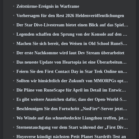
Zeitstürme-Ereignis in Warframe
Vorhersagen für den Rest 2026 Heldenveröffentlichungen
Der Star Dive-Livestream bietet einen Blick auf das Spiel in Aktion vor der Veröffentlichung
Legenden schaffen den Sprung von der Konsole auf den PC
Machen Sie sich bereit, den Weisen in Old School RuneScape’s Leagues VI aus dem Käfig zu retten: Dämonische Pakte
Der erste Nachkomme wird laut Dev Stream überarbeitet
Das neueste Update von Heartopia ist eine Überarbeitung im Alice-im-Wunderland-Stil
Feiern Sie den First Contact Day in Star Trek Online und sichern Sie sich eine neue Version des Nobel Intel Battlecruiser
Sollten wir hinsichtlich der Zukunft von MMORPGs optimistisch sein??
Die Pläne von RuneScape für April im Detail im Entwicklervideo
Es gibt weitere Anzeichen dafür, dass der Open-World-Shooter StarCraft eine echte Sache sein könnte
Beschleunigen Sie den Fortschritt „NosFire“-Server jetzt in NosTale verfügbar
Wo Winde auf das schneebedeckte Liangzhou treffen, jetzt mit der Veröffentlichung der Version verfügbar 1.5
Sternentauchgang vor dem Start während der „First Dive Show“
Hoyoverse kündigt nächsten Petit Planet Stardrift-Test an