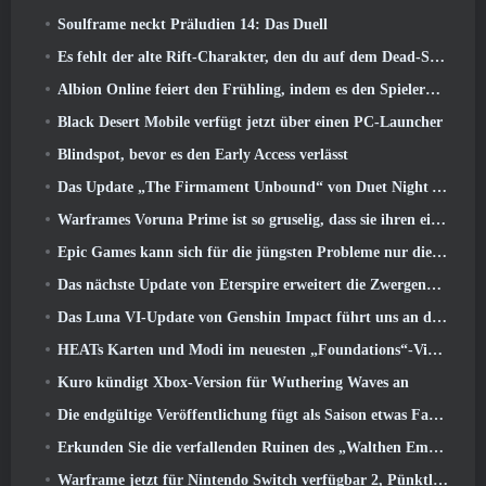
Soulframe neckt Präludien 14: Das Duell
Es fehlt der alte Rift-Charakter, den du auf dem Dead-Server zurückgelassen hast? Gamigo hat eine Lösung dafür
Albion Online feiert den Frühling, indem es den Spielern ein süßes Hasen-Reittier anbietet
Black Desert Mobile verfügt jetzt über einen PC-Launcher
Blindspot, bevor es den Early Access verlässt
Das Update „The Firmament Unbound“ von Duet Night Abyss schließt die Geschichte von Huaxu ab
Warframes Voruna Prime ist so gruselig, dass sie ihren eigenen Red-Band-Trailer bekommen hat
Epic Games kann sich für die jüngsten Probleme nur die Schuld geben
Das nächste Update von Eterspire erweitert die Zwergenminen und bietet eine vollständige Überarbeitung des Bosskampfs
Das Luna VI-Update von Genshin Impact führt uns an den Ort, von dem Mondstadt immer wieder spricht, den wir aber noch nie gesehen haben
HEATs Karten und Modi im neuesten „Foundations“-Video
Kuro kündigt Xbox-Version für Wuthering Waves an
Die endgültige Veröffentlichung fügt als Saison etwas Fantasie hinzu 10 Startet
Erkunden Sie die verfallenden Ruinen des „Walthen Empire“ im nächsten großen Update von RAVEN2
Warframe jetzt für Nintendo Switch verfügbar 2, Pünktlich zum Start von Shadowgrapher