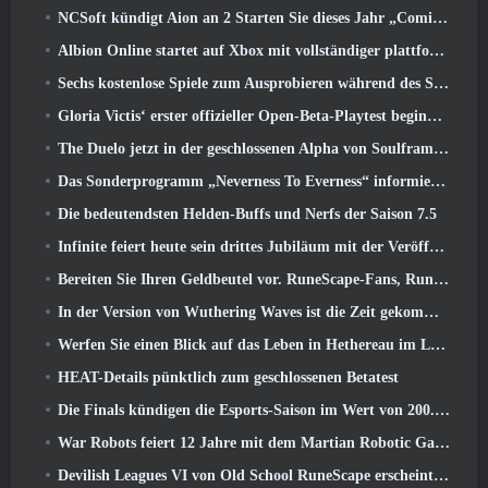
NCSoft kündigt Aion an 2 Starten Sie dieses Jahr „Coming West“.
Albion Online startet auf Xbox mit vollständiger plattformübergreifender Wiedergabe
Sechs kostenlose Spiele zum Ausprobieren während des Steam Medieval Fest
Gloria Victis‘ erster offizieller Open-Beta-Playtest beginnt heute
The Duelo jetzt in der geschlossenen Alpha von Soulframe verfügbar
Das Sonderprogramm „Neverness To Everness“ informiert Spieler darüber, was sie bei der Veröffentlichung erwartet
Die bedeutendsten Helden-Buffs und Nerfs der Saison 7.5
Infinite feiert heute sein drittes Jubiläum mit der Veröffentlichung von SS12 Lunaria
Bereiten Sie Ihren Geldbeutel vor. RuneScape-Fans, RuneFest-Tickets stehen kurz vor dem Verkauf
In der Version von Wuthering Waves ist die Zeit gekommen, Aemeath zu retten 3.3 Aktualisieren
Werfen Sie einen Blick auf das Leben in Hethereau im Launch-Gameplay-Vorschauvideo von Neverness To Everness
HEAT-Details pünktlich zum geschlossenen Betatest
Die Finals kündigen die Esports-Saison im Wert von 200.000 US-Dollar an
War Robots feiert 12 Jahre mit dem Martian Robotic Games Event
Devilish Leagues VI von Old School RuneScape erscheint heute