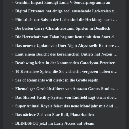
Genshin Impact kündigt Luna V-Sonderprogramm an
Digital Extremes hat einige cool aussehende Leckereien zur Feier des Mondneujahrs in Warframe zusammengestellt
Pünktlich zur Saison der Liebe sind die Heckbugs nach Trove zurückgekehrt
Die besten Carry-Charaktere zum Spielen in Deadlock
Die Herrschaft von Talon beginnt heute mit dem Start der Overwatch-Saison 1: Eroberung
Das neueste Update von Duet Night Abyss stellt Reittiere vor
Laut einem Bericht des koreanischen Outlets hat Nexon ein StarCraft-Shooter-Entwicklerteam zusammengestellt
Deathwing kehrt in der kommenden Cataclysm-Erweiterung nach Hearthstone zurück
10 Kostenlose Spiele, die Sie vielleicht vergessen haben und die am PvP-Fest von Steam teilnehmen
Sea of ​​Remnants will direkt in die Größe segeln
Ehemaliger Geschäftsführer von Amazon Games Studios übernimmt die Leitung des westlichen Verlagswesens von Aion 2
Das Shared-Facility-System von Endfield sagt etwas über Spieler aus
Super Animal Royale feiert das neue Mondjahr mit drei Wochen voller Super-Pferde-Events
Das nächste Ziel von Star Rail, Planarkadien
BLINDSPOT jetzt im Early Access auf Steam