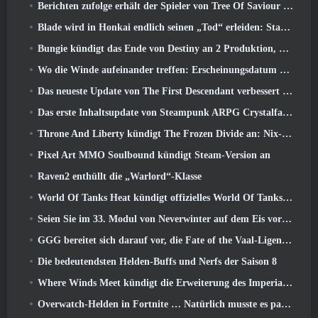
Berichten zufolge erhält der Spieler von Tree Of Saviour einen Sonderpreis für die Ausgabe von 100.000 US-Dollar im Spiel
Blade wird in Honkai endlich seinen „Tod“ erleiden: Star Rail-Version 4.3
Bungie kündigt das Ende von Destiny an 2 Produktion, während sie sich auf die Arbeit an neuen Projekten vorbereiten
Wo die Winde aufeinander treffen: Erscheinungsdatum der Erweiterung „Imperial Palace“ bekannt gegeben
Das neueste Update von The First Descendant verbessert den Farming-Loop und aktualisiert den Onslaught-Modus
Das erste Inhaltsupdate von Steampunk ARPG Crystalfall soll auf „wichtige Spielerbedenken“ eingehen
Throne And Liberty kündigt The Frozen Divide an: Nix-Update
Pixel Art MMO Soulbound kündigt Steam-Version an
Raven2 enthüllt die „Warlord“-Klasse
World Of Tanks Heat kündigt offizielles World Of Tanks an: HEAT-Startdatum
Seien Sie im 33. Modul von Neverwinter auf dem Eis vorsichtig, Beißende Kälte
GGG bereitet sich darauf vor, die Fate of the Vaal-Ligen von Path of Exile 2 vor der Veröffentlichung von Return Of The Ancients zu verschieben
Die bedeutendsten Helden-Buffs und Nerfs der Saison 8
Where Winds Meet kündigt die Erweiterung des Imperial Palace an und teilt eine „massive“ Content-Roadmap mit
Overwatch-Helden in Fortnite … Natürlich musste es passieren