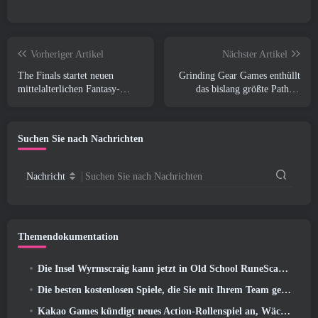
Vorheriger Artikel
Nächster Artikel
The Finals startet neuen
Grinding Gear Games enthüllt
mittelalterlichen Fantasy-
das bislang größte Path of
Themenmodus „Dragon’s
Exile II-Update, Rückkehr der
Claim“
Alten
Suchen Sie nach Nachrichten
Nachricht
Suchen Sie nach Nachrichten
Themendokumentation
Die Insel Wyrmscraig kann jetzt in Old School RuneScape erkundet werden
Die besten kostenlosen Spiele, die Sie mit Ihrem Team genießen können (2026)
Kakao Games kündigt neues Action-Rollenspiel an, Wächterin