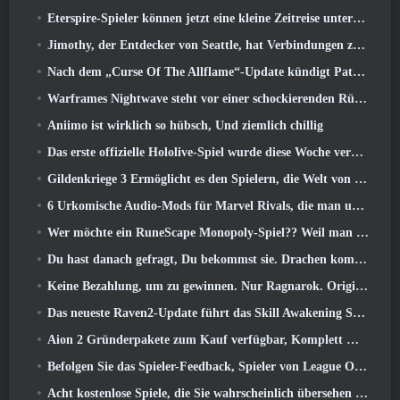
Eterspire-Spieler können jetzt eine kleine Zeitreise unternehmen … als Belohnung
Jimothy, der Entdecker von Seattle, hat Verbindungen zu ArenaNet, Also fügen sie es natürlich zu Guild Wars hinzu 2
Nach dem „Curse Of The Allflame“-Update kündigt Path of Exile mehrere Änderungen an, die auf Feedback basieren
Warframes Nightwave steht vor einer schockierenden Rückkehr
Aniimo ist wirklich so hübsch, Und ziemlich chillig
Das erste offizielle Hololive-Spiel wurde diese Woche veröffentlicht
Gildenkriege 3 Ermöglicht es den Spielern, die Welt von Tyria zu erleben, bevor die Drachenältesten erwachten
6 Urkomische Audio-Mods für Marvel Rivals, die man unbedingt ausprobieren muss
Wer möchte ein RuneScape Monopoly-Spiel?? Weil man unterwegs ist
Du hast danach gefragt, Du bekommst sie. Drachen kommen online nach Albion
Keine Bezahlung, um zu gewinnen. Nur Ragnarok. Origin Classic erscheint im Juli 23
Das neueste Raven2-Update führt das Skill Awakening System ein, Geben Sie den Spielern mehr Möglichkeiten, ihre Fähigkeiten zu verbessern
Aion 2 Gründerpakete zum Kauf verfügbar, Komplett mit fünf Tagen Early Access
Befolgen Sie das Spieler-Feedback, Spieler von League Of Legends Classic müssen nicht für klassische Skins bezahlen
Acht kostenlose Spiele, die Sie wahrscheinlich übersehen haben und die Teil von Steams Train Fest sind