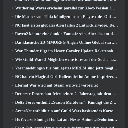
Wuthering Waves erscheint parallel zur Xbox-Version 3.5 Aktualisieren
Die Macher von Tibia kündigen neuen Playtest des Old-School-Zombie-MMORPGs an, Online bestehen bleiben
NC lässt erstes globales Aion fallen 2 Entwicklervideo, Details zum Spiel teilen
Raven2 könnte eine dunkle Fantasie sein, Aber das tut dem Sommerspaß keinen Abbruch
Das klassische 2D-MMORPG Angels Online Global startet heute
War Thunder fügt im Heavy Cavalry Update Raketenabwehrraketen und elektronische Unterstützungsmaßnahmen hinzu
Wie Guild Wars 3 Möglicherweise ist es auf der Suche nach Innovationen im MMO-Bereich
Voranmeldungen für Smilegates MIRESI sind jetzt möglich: Unsichtbare Zukunft
NC hat ein Magical-Girl-Rollenspiel im Anime-inspirierten Kunststil der 90er in Arbeit
Eternal War wird auf Steam weltweit verbreitet
Der erste Descendant feiert seinen 2. Jahrestag mit dem Descendant Fest 2026 Strom
Delta Force enthüllt „Season Meltdown“, Kündigt die Zusammenarbeit mit Rainbow Six Siege an
ArenaNet enthüllt ein auf Guild Wars basierendes Kartenspiel, Nebelgebunden
HoYoverse kündigt Honkai an: Nexus-Anime „Evolutionstest“