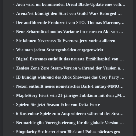
Aion wird im kommenden Dread Blade-Update eine völlig neue Klasse erhalten
ArenaNet kündigt den Start von Guild Wars Reforged Mobile an
Der ausführende Produzent von STO, Thomas Marrone, und der Creative Director von Neverwinter, Randy Mosiondz, diskutieren über die Spiele und die Zukunft von Cryptic
Neue Scharmützelmodus-Variante im neuesten Akt von Valorant eingeführt
Sie können Neverness To Everness jetzt vorinstallieren
Wie man jedem Strategenhelden entgegenwirkt
Digital Extremes enthüllt das neueste Erzählkapitel von Warframe mit neuen Anime-Shorts
Zenless Zone Zero Steam-Version während der Version angekündigt 2.8 Sonderprogramm
ID kündigt während des Xbox Showcase das Cosy Party Platformer-Spiel Totopia an, Startet Beta-Rekrutierung
Nexon enthüllt neues isometrisches Dark-Fantasy-MMORPG, Glut der Ungekrönten
MapleStory feiert sein 21-jähriges Jubiläum mit dem „Maple University Event“
Spielen Sie jetzt Season Echo von Delta Force
6 Kostenlose Spiele zum Ausprobieren während des Steam Medieval Fest
Netmarble gibt Vorregistrierung für die globale Version des Sci-Fi-MMORPG RF Online Next bekannt
Singularity Six bietet einen Blick auf Palias nächstes großes Update The Royal Highlands