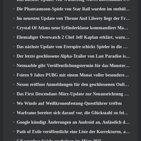
Die Phantasmoon-Spiele von Star Rail wurden im enthüllt 4.1 Sonderprogramm
Im neuesten Update von Throne And Liberty liegt der Frühling in der Luft
Crystal Of Atlans neue Erfinderklasse kommandiert Magitech-Mechs im Kampf
Ehemaliger Overwatch 2 Chef Jeff Kaplan erklärt, warum er Blizzard zugelassen hat
Das nächste Update von Eterspire schickt Spieler in die Zwergenminen
Der letzte geschlossene Alpha-Trailer von Last Paradise ist ein kleines, aber erschreckendes Kunstwerk
Netmarble gibt Veröffentlichungstermin für das Monsterzähmungs-Action-Rollenspiel Mongil bekannt: Sternentauchen
Feiern 9 Jahre PUBG mit einem Monat voller besonderer Aktivitäten
Nexon eröffnet Anmeldungen für den geschlossenen Online-Test von MapleStory Classic World im April
Das First Descendant-März-Update zur Neuausrichtung von Sharen und zur Einführung neuer Inhalte
Wo Winde auf Weißkronenfestung-Questführer treffen
Warframe bereitet sich darauf vor, die Glückszahl zu feiern 13 Mit Jubiläumsveranstaltungen
Google kündigt Änderungen an Android an, Anlässlich der Rückkehr von Fortnite in den Play Store
Path of Exile veröffentlicht eine Liste der Korrekturen, an denen nach dem Start von Mirage gearbeitet wird