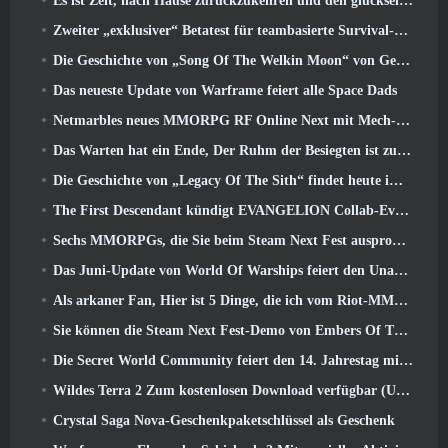
Es ist Zeit, nach Hause zurückzukehren und den glückseligen Rückzugsort dort wiederherzustellen, wo sich die Winde treffen
Zweiter „exklusiver“ Betatest für teambasierte Survival-Shooter-Zeitfresser angekündigt
Die Geschichte von „Song Of The Welkin Moon“ von Genshin Impact geht zu Ende.. Auf dem Mond
Das neueste Update von Warframe feiert alle Space Dads
Netmarbles neues MMORPG RF Online Next mit Mech-Thema wird weltweit eingeführt
Das Warten hat ein Ende, Der Ruhm der Besiegten ist zurückgekehrt
Die Geschichte von „Legacy Of The Sith“ findet heute im neuesten Update von SWTOR ihren Abschluss
The First Descendant kündigt EVANGELION Collab-Event an
Sechs MMORPGs, die Sie beim Steam Next Fest ausprobieren können
Das Juni-Update von World Of Warships feiert den Unabhängigkeitstag der USA mit einer neuen Erzählkampagne
Als arkaner Fan, Hier ist 5 Dinge, die ich vom Riot-MMO sehen möchte
Sie können die Steam Next Fest-Demo von Embers Of The Uncrowned Tomorrow vorab herunterladen
Die Secret World Community feiert den 14. Jahrestag mit einem Rätsel, das sie gemeinsam lösen müssen
Wildes Terra 2 Zum kostenlosen Download verfügbar (Und behalten) Für eine begrenzte Zeit
Crystal Saga Nova-Geschenkpaketschlüssel als Geschenk