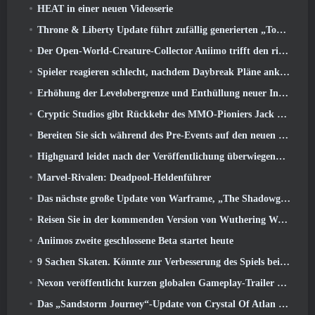
HEAT in einer neuen Videoserie
Throne & Liberty Update führt zufällig generierten „Tower of Greed“ ein
Der Open-World-Creature-Collector Aniimo trifft den richtigen Ton
Spieler reagieren schlecht, nachdem Daybreak Pläne ankündigt, Roadmaps für EverQuest und EQ2 zu überspringen
Erhöhung der Levelobergrenze und Enthüllung neuer Inhalte in Phantasy Star Online 2: NGS Headline Wave Stream
Cryptic Studios gibt Rückkehr des MMO-Pioniers Jack Emmert als CEO bekannt
Bereiten Sie sich während des Pre-Events auf den neuen Speed-Server von MU Online vor
Highguard leidet nach der Veröffentlichung überwiegend unter negativen Bewertungen
Marvel-Rivalen: Deadpool-Heldenführer
Das nächste große Update von Warframe, „The Shadowgrapher“ erscheint im März
Reisen Sie in der kommenden Version von Wuthering Waves in die verschneiten Länder der Roya Frostlands 3.1
Aniimos zweite geschlossene Beta startet heute
9 Sachen Skaten. Könnte zur Verbesserung des Spiels beitragen 2026
Nexon veröffentlicht kurzen globalen Gameplay-Trailer zu MapleStory Classic World
Das „Sandstorm Journey“-Update von Crystal Of Atlan erhöht die Levelobergrenze auf 70