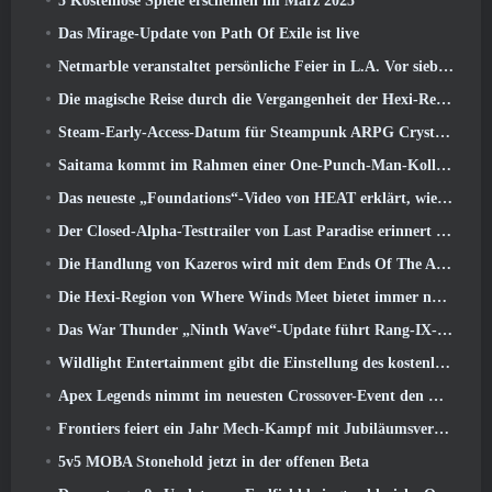
5 Kostenlose Spiele erscheinen im März 2025
Das Mirage-Update von Path Of Exile ist live
Netmarble veranstaltet persönliche Feier in L.A. Vor sieben Todsünden: Origin-Start
Die magische Reise durch die Vergangenheit der Hexi-Region beginnt dort, wo heute Winde aufeinander treffen
Steam-Early-Access-Datum für Steampunk ARPG Crystalfall bekannt gegeben
Saitama kommt im Rahmen einer One-Punch-Man-Kollaborationsveranstaltung zu MapleStory
Das neueste „Foundations“-Video von HEAT erklärt, wie Agenten und Panzer zusammenarbeiten
Der Closed-Alpha-Testtrailer von Last Paradise erinnert uns daran, wie es wirklich ist, die Zombie-Apokalypse zu überleben
Die Handlung von Kazeros wird mit dem Ends Of The Abyss-Update von Lost Ark abgeschlossen
Die Hexi-Region von Where Winds Meet bietet immer noch das, was Spieler lieben, und ist gleichzeitig ein einzigartiges Erlebnis
Das War Thunder „Ninth Wave“-Update führt Rang-IX-Jets ein
Wildlight Entertainment gibt die Einstellung des kostenlosen Helden-Shooters Highguard bekannt
Apex Legends nimmt im neuesten Crossover-Event den Kampf mit dem Gundam-Universum auf
Frontiers feiert ein Jahr Mech-Kampf mit Jubiläumsveranstaltungen
5v5 MOBA Stonehold jetzt in der offenen Beta