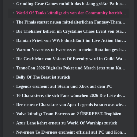
Grinding Gear Games enthüllt das bislang größte Path of Exile II-Update, Rückkehr der Alten
World Of Tanks kündigt ein von der Community betriebenes WARRIORS-Turnier an
The Finals startet neuen mittelalterlichen Fantasy-Themenmodus „Dragon’s Claim“
Die Tholianer kehren im Crystaline Chaos Event von Star Trek Online zurück
Damian Priest von WWE durchläuft im Live-Action-Burst-Fest-Trailer von Delta Force eine Ausbildung im „The Loot Camp“.
Warum Neverness to Everness es in meine Rotation geschafft hat, Zur Zeit
Die Geschichte von Visions Of Eternity wird in Guild Wars fortgesetzt 2 Nächste Woche
TennoCon 2026 Digitales Paket und Merch jetzt zum Kauf verfügbar
Belly Of The Beast ist zurück
Legends erscheint auf Steam und Xbox auf dem PC
10 Charaktere, die sich Fans wünschen 2026 Die Liste der Marvel-Rivalen ist am höchsten und wie wahrscheinlich ist, dass sie eintreten
Der neueste Charakter von Apex Legends ist so etwas wie ein Geschwindigkeitsdämon
Valve kündigt Team Fortress an 2 ÜBERFEST-Trophäen-Design-Wettbewerb
Azur Lane kehrt erneut zu World Of Warships zurück
Neverness To Everness erscheint offiziell auf PC und Konsolen