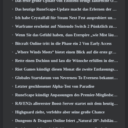
Das erste große Update von Endfield bringt zahlreiche Optimierungen mit sich
Das heutige RuneScape-Update macht das Erlernen der ursprünglichen Kampfstile des MMORPGs einfacher
Ich habe Crystalfall für Steam Next Fest ausprobiert und das habe ich gelernt
Warframe erscheint auf Nintendo Switch 2 Pünktlich zum nächsten großen Update, Der Schattengraph
Wenn Sie das Gefühl haben, dass Eterspire „wie Mist läuft“, Der Creative Director sagt, dass dies nicht mehr der Fall sei
Bitcraft Online tritt in die Phase ein 2 Von Early Access
„Where Winds Meets“ bietet einen Blick auf die erste große Erweiterung im Hexi-Livestream
Rette einen Dschinn und lass dir Wünsche erfüllen in der Mirage League von Path Of Exile
Riot Games kündigt diesen Monat die zweite Entlassungsserie an
Globales Startdatum von Neverness To Everness bekannt gegeben
Letzter geschlossener Alpha-Test von Paradise
RuneScape kündigt Anpassungen des Premier-Mitgliedschaftsmodells an, um den jüngsten Änderungen am MMORPG Rechnung zu tragen
RAVEN2s allererster Boost-Server startet mit dem heutigen Update
Highguard zielte, verfehlte aber seine große Chance
Dungeons & Dragons Online feiert „Natural 20“-Jubiläum mit besonderen Quests und Belohnungen