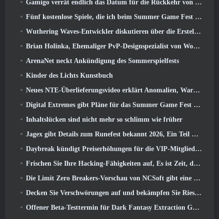
Gamigo verrät endlich das Datum für die Rückkehr von Gloria Victis, Wird es das zweite Mal überleben??
Fünf kostenlose Spiele, die ich beim Summer Game Fest zu sehen hoffe
Wuthering Waves-Entwickler diskutieren über die Erstellung der Lahai-Roi-Mech-Kampfsequenz
Brian Holinka, Ehemaliger PvP-Designspezialist von World Of Warcraft, Tritt dem League Of Legends MMO-Team bei
ArenaNet neckt Ankündigung des Sommerspielfests
Kinder des Lichts Kunstbuch
Neues NTE-Überlieferungsvideo erklärt Anomalien, Warten, Und wie eine „geheime“ Organisation alles verfolgt
Digital Extremes gibt Pläne für das Summer Game Fest bekannt
Inhaltslücken sind nicht mehr so ​​schlimm wie früher
Jagex gibt Details zum Runefest bekannt 2026, Ein Teil der Feierlichkeiten zum 25-jährigen Jubiläum von RuneScape IP
Daybreak kündigt Preiserhöhungen für die VIP-Mitgliedschaft von „Herr der Ringe Online“ an
Frischen Sie Ihre Hacking-Fähigkeiten auf, Es ist Zeit, die Nachtstadt in stürmischen Wellen zu erkunden
Die Limit Zero Breakers-Vorschau von NCSoft gibt eine Vorstellung davon, was Sie vom bevorstehenden Prologue-Test erwarten können
Decken Sie Verschwörungen auf und bekämpfen Sie Riesenkatzen in Ihrer Freizeit im neuesten Update von Where Winds Meet
Offener Beta-Testtermin für Dark Fantasy Extraction Game bekannt gegeben, Nebelfall-Jäger