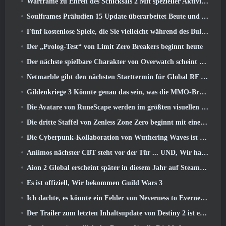
Warframe zu Ehren des Schicksals 2 Mit spezieller Aktivität und Titel im Spiel
Soulframes Präludien 15 Update überarbeitet Beute und Angeln
Fünf kostenlose Spiele, die Sie vielleicht während des Bullet Fests ausprobieren möchten
Der „Prolog-Test“ von Limit Zero Breakers beginnt heute
Der nächste spielbare Charakter von Overwatch scheint ein überarbeiteter Cyborg-Verbrecherboss zu sein
Netmarble gibt den nächsten Starttermin für Global RF Online bekannt
Gildenkriege 3 Könnte genau das sein, was die MMO-Branche gerade braucht
Die Avatare von RuneScape werden im größten visuellen Update des Spiels der letzten zehn Jahre überarbeitet
Die dritte Staffel von Zenless Zone Zero beginnt mit einer Reise zu einer Bangboo-Insel im Himmel, Und zur Steam-Plattform
Die Cyberpunk-Kollaboration von Wuthering Waves ist genau das, was ich mir von meinen Videospiel-Crossover-Events erwarte
Aniimos nächster CBT steht vor der Tür ... UND, Wir haben ein offizielles Startfenster
Aion 2 Global erscheint später in diesem Jahr auf Steam und Purple
Es ist offiziell, Wir bekommen Guild Wars 3
Ich dachte, es könnte ein Fehler von Neverness to Everness sein, das Porsche Collab Gacha Event so früh zu veranstalten, Aber ich habe mich geirrt
Der Trailer zum letzten Inhaltsupdate von Destiny 2 ist ein Aufschrei