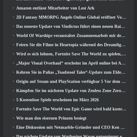
Amazon entlässt Mitarbeiter von Lost Ark
2D Fantasy MMORPG Angels Online Global eröffnet Vorregistrierung
Das neueste Update von Vindictus führt einen neuen Raid ein, bei dem Spieler gegen den Wächter von Caliburn antreten
World Of Warships veranstaltet Zusammenarbeit mit der schwedischen Heavy-Metal-Band Sabaton
Feiern Sie die Filme in Heartopia während des Dreamlight Cinematics Festivals
Wird es sich lohnen, Fortnite Save The World zu spielen, sobald es kostenlos ist??
„Major Visual Overhaul“ erscheint im April online bei Albion
Kehren Sie in Palias „Toadstool Tales“-Update zum Elderwood zurück
Origin auf Steam und PlayStation verfügbar 5 Vor dem März 23 Start
Kämpfen Sie im nächsten Update von Zenless Zone Zero um Ruhm im Hollow-Champion-Wettbewerb von New Eridu
5 Kostenlose Spiele erscheinen im März 2026
Fortnite Save The World von Epic Game wird bald kostenlos spielbar sein
Wie man den eisernen Prinzen besiegt
Eine Diskussion mit Netmarble-Gründer und CEO Ken Kim über MONGIL: Sternentauchen
Das nächste Update von Wuthering Waves unternimmt eine Reise zur „dunklen Seite“