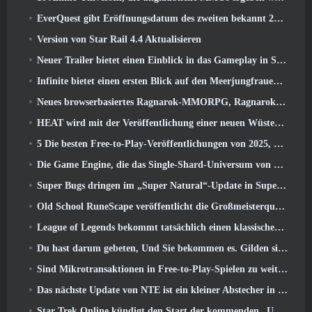
EverQuest gibt Eröffnungsdatum des zweiten bekannt 2026 Zeitlich begrenzter Erweiterungsserver
Version von Star Rail 4.4 Aktualisieren
Neuer Trailer bietet einen Einblick in das Gameplay in Silver Palace
Infinite bietet einen ersten Blick auf den Meerjungfrauen-ähnlichen Helden, der in SS13 erscheint: Nachlicht
Neues browserbasiertes Ragnarok-MMORPG, Ragnarok-Universum angekündigt
HEAT wird mit der Veröffentlichung einer neuen Wüstenkarte heißer
5 Die besten Free-to-Play-Veröffentlichungen von 2025, Lohnt es sich noch, in ihnen zu spielen? 2026?
Die Game Engine, die das Single-Shard-Universum von Eve Online antreibt, ist jetzt Open Source
Super Bugs dringen im „Super Natural“-Update in Super Animal Royale ein
Old School RuneScape veröffentlicht die Großmeisterquest „The Blood Moon Rises“., Eine 20-jährige Questreihe geht zu Ende
League of Legends bekommt tatsächlich einen klassischen Modus
Du hast darum gebeten, Und Sie bekommen es. Gilden sind jetzt in Eterspire verfügbar
Sind Mikrotransaktionen in Free-to-Play-Spielen zu weit gegangen??
Das nächste Update von NTE ist ein kleiner Abstecher in ein Fantasy-Tabletop-Spiel
Star Trek Online kündigt den Start der kommenden „Undiscovered“-Staffel an