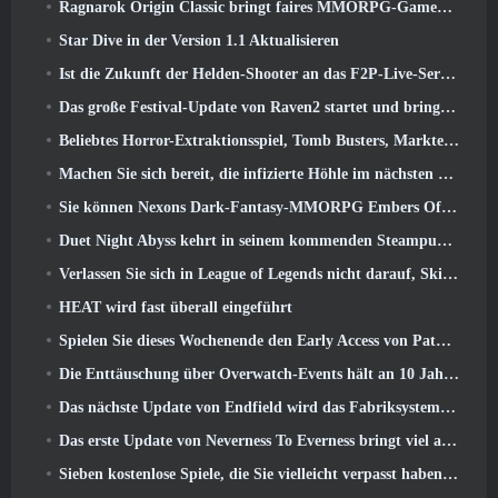
Ragnarok Origin Classic bringt faires MMORPG-Gameplay zurück und CBT erscheint im Juni 4
Star Dive in der Version 1.1 Aktualisieren
Ist die Zukunft der Helden-Shooter an das F2P-Live-Service-Modell gebunden??
Das große Festival-Update von Raven2 startet und bringt die neue Warlord-Klasse mit sich
Beliebtes Horror-Extraktionsspiel, Tomb Busters, Markteinführung im Westen
Machen Sie sich bereit, die infizierte Höhle im nächsten Update von Eterspire zu erkunden
Sie können Nexons Dark-Fantasy-MMORPG Embers Of The Uncrowned während des Steam Next Fest ausprobieren
Duet Night Abyss kehrt in seinem kommenden Steampunk-Update in den Frost von Icelake zurück
Verlassen Sie sich in League of Legends nicht darauf, Skins von Drittanbietern zu erhalten
HEAT wird fast überall eingeführt
Spielen Sie dieses Wochenende den Early Access von Path of Exile 2 kostenlos
Die Enttäuschung über Overwatch-Events hält an 10 Jahresjubiläum
Das nächste Update von Endfield wird das Fabriksystem verbessern
Das erste Update von Neverness To Everness bringt viel auf den Tisch
Sieben kostenlose Spiele, die Sie vielleicht verpasst haben und die Teil des Steam Ocean Fest sind