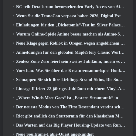
NC teilt Details zum bevorstehenden Early Access von Aion 2 mit
Wenn Sie die TennoCon verpasst haben 2026, Digital Extremes teilt alle Panels
Einladungen für den „Dichotomie“-Test im Silver Palace gehen raus
Warum Online-Spiele Anime besser machen als Anime-Spiele
Neue Klage gegen Roblox in Oregon wegen angeblichem Kinderpflegevorfall eingereicht
Anmeldungen für den globalen MapleStory Classic World Second Closed Test
Zenless Zone Zero feiert sein zweites Jubiläum, indem es Spielern die Wahl zwischen einem kostenlosen S-Rank-Agenten bietet
Vorschau: Was Sie über das Kreaturensammelspiel Honkai von HoYoverse wissen sollten: Link-Seele
Schnappen Sie sich Ihre Lieblings-Strand-Skins, Die Sommerspiele sind zu Overwatch zurückgekehrt
Lineage II feiert 22-jähriges Jubiläum mit einem Vinyl-Album in Collector’s Edition
„Where Winds Meet Goes“ ist „Eastern Steampunk“ in der Version 2.0
Der neueste Modus von The First Descendant vereint schwierige Void-Intercept-Kämpfe und die Tiefen
Riot gibt endlich den Starttermin für den klassischen Modus von League of Legends bekannt
Das Warten auf das Big Player Housing-Update von RuneScape hat ein Ende
Neue Soulframe-Fable-Quest angekündigt