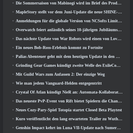
Die Sommersaison von Mabinogi wird im Brief des Produzenten enthüllt
MapleStory stellt vor dem Juni-Update die neue SHINE-Klasse vor
Anmeldungen für die globale Version von NCSofts Limit Zero Breakers „Prologue Test“ sind im Gange
Overwatch feiert anlässlich seines 10-jährigen Jubiläums „Ein Jahrzehnt der Helden“.
Das nächste Update von War Robots wird einen von Lovecraft inspirierten Scharfschützen vorstellen
Ein neues Bob-Ross-Erlebnis kommt zu Fortnite
Palias Abenteuer geht mit dem heutigen Update in den Royal Highlands weiter
Grinding Gear Games kündigt zweite Welle des ExileCon-Ticketverkaufs an
Mit Guild Wars zum Anfassen 2: Der einzige Weg
Wie man jedem Vanguard-Helden entgegentritt
Crystal Of Atlan kündigt NieR an: Automata-Kollaborationsveranstaltung
Das neueste PvP-Event von Rift bietet Spielern die Chance, bis zu zu gewinnen 4000 Credits und ein neuer Titel
Neues Cozy-Pary-Spiel Totopia startet Closed Beta Playtest
Kuro veröffentlicht den lang erwarteten Trailer zu Wuthering Waves Cyberpunk: Edgerunners Crossover
Genshin Impact kehrt im Luna VII-Update nach Sumeru zurück