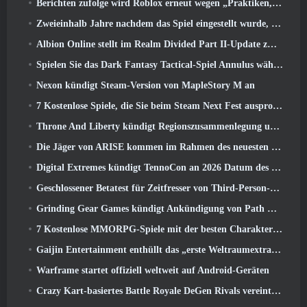
Berichten zufolge wird Roblox erneut wegen „Praktiken, die Kinder gefährden und ausbeuten“ verklagt
Zweieinhalb Jahre nachdem das Spiel eingestellt wurde, Gamigo neckt die Rückkehr des mittelalterlichen MMO Glory Victis
Albion Online stellt im Realm Divided Part II-Update zwei wichtige Fraktionskriegsfunktionen vor
Spielen Sie das Dark Fantasy Tactical-Spiel Annulus während des Steam Next Fest
Nexon kündigt Steam-Version von MapleStory M an
7 Kostenlose Spiele, die Sie beim Steam Next Fest ausprobieren können
Throne And Liberty kündigt Regionszusammenlegung und Serverkonsolidierung an
Die Jäger von ARISE kommen im Rahmen des neuesten Kooperationsevents nach Fortnite
Digital Extremes kündigt TennoCon an 2026 Datum des Ticketverkaufs
Geschlossener Betatest für Zeitfresser von Third-Person-Shootern angekündigt
Grinding Gear Games kündigt Ankündigung von Path Of Exile an
7 Kostenlose MMORPG-Spiele mit der besten Charakteranpassung
Gaijin Entertainment enthüllt das „erste Weltraumextraktions-Actionspiel“ Star Wrath
Warframe startet offiziell weltweit auf Android-Geräten
Crazy Kart-basiertes Battle Royale DeGen Rivals vereint all die Dinge, von denen Sie wahrscheinlich nicht wussten, dass Sie sie kombiniert haben wollten