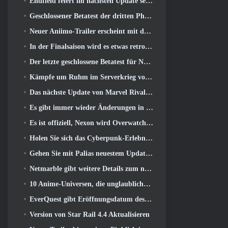
Endfield feiert im nächsten Update sechs Monate voller Fabriken und Seilrutschen
Geschlossener Betatest der dritten Phase von Of War Thunder Infantry Battles angekündigt
Neuer Aniimo-Trailer erscheint mit der Veröffentlichung des neuesten geschlossenen Betatests
In der Finalsaison wird es etwas retro 11 Aktualisieren
Der letzte geschlossene Betatest für Nexons F2P-Shooter Sudden Attack Zero Point hat heute begonnen
Kämpfe um Ruhm im Serverkrieg von Lineage II
Das nächste Update von Marvel Rivals führt den Kampf zu den Göttern
Es gibt immer wieder Änderungen in RuneScape. Diesmal handelt es sich um Spielerunterkünfte
Es ist offiziell, Nexon wird Overwatch künftig in Südkorea veröffentlichen
Holen Sie sich das Cyberpunk-Erlebnis, Komplett mit Cyberpsychose, Im nächsten Crossover-Event von Apex Legends
Gehen Sie mit Palias neuestem Update an den Strand
Netmarble gibt weitere Details zum nächsten Solo-Leveling-Spiel bekannt, Solo-Leveling: KARMA auf der Anime Expo
10 Anime-Universen, die unglaubliche MMOs ergeben würden
EverQuest gibt Eröffnungsdatum des zweiten bekannt 2026 Zeitlich begrenzter Erweiterungsserver
Version von Star Rail 4.4 Aktualisieren