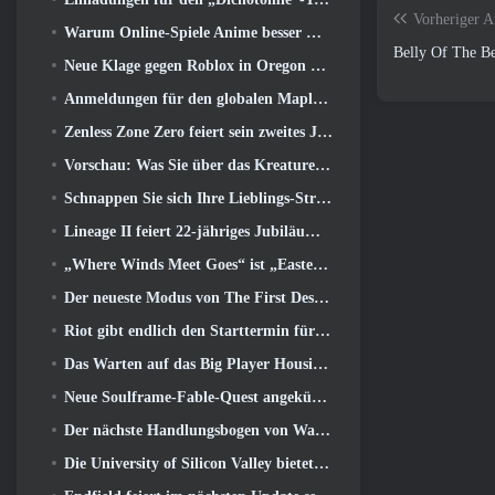
Vorheriger A
Warum Online-Spiele Anime besser machen als Anime-Spiele
Belly Of The Be
Neue Klage gegen Roblox in Oregon wegen angeblichem Kinderpflegevorfall eingereicht
Anmeldungen für den globalen MapleStory Classic World Second Closed Test
Zenless Zone Zero feiert sein zweites Jubiläum, indem es Spielern die Wahl zwischen einem kostenlosen S-Rank-Agenten bietet
Vorschau: Was Sie über das Kreaturensammelspiel Honkai von HoYoverse wissen sollten: Link-Seele
Schnappen Sie sich Ihre Lieblings-Strand-Skins, Die Sommerspiele sind zu Overwatch zurückgekehrt
Lineage II feiert 22-jähriges Jubiläum mit einem Vinyl-Album in Collector’s Edition
„Where Winds Meet Goes“ ist „Eastern Steampunk“ in der Version 2.0
Der neueste Modus von The First Descendant vereint schwierige Void-Intercept-Kämpfe und die Tiefen
Riot gibt endlich den Starttermin für den klassischen Modus von League of Legends bekannt
Das Warten auf das Big Player Housing-Update von RuneScape hat ein Ende
Neue Soulframe-Fable-Quest angekündigt
Der nächste Handlungsbogen von Warframe führt Spieler zu einer völlig neuen Sternenkarte, Das Tau-System
Die University of Silicon Valley bietet Stipendien für Gaming an und einige der Anforderungen sind interessant