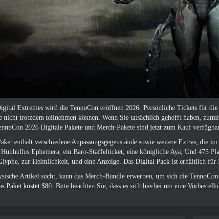
igital Extremes wird die TennoCon eröffnen 2026. Persönliche Tickets für die
Sie nicht trotzdem teilnehmen können. Wenn Sie tatsächlich gehofft haben, zu
ennoCon 2026 Digitale Pakete und Merch-Pakete sind jetzt zum Kauf verfügbar
Paket enthält verschiedene Anpassungsgegenstände sowie weitere Extras, die i
 Hunhullus Ephemera, ein Baro-Staffelticket, eine königliche Aya, Und 475 Pl
lyphe, zur Heimlichkeit, und eine Anzeige. Das Digital Pack ist erhältlich für
sische Artikel sucht, kann das Merch-Bundle erwerben, um sich die TennoCon 
s Paket kostet $80
. Bitte beachten Sie, dass es sich hierbei um eine Vorbestell