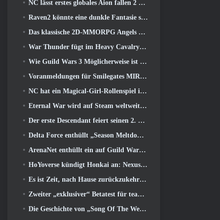
NC lässt erstes globales Aion fallen 2 Entwicklervideo, Details zum Spiel teilen
Raven2 könnte eine dunkle Fantasie sein, Aber das tut dem Sommerspaß keinen Abbruch
Das klassische 2D-MMORPG Angels Online Global startet heute
War Thunder fügt im Heavy Cavalry Update Raketenabwehrraketen und elektronische Unterstützungsmaßnahmen hinzu
Wie Guild Wars 3 Möglicherweise ist es auf der Suche nach Innovationen im MMO-Bereich
Voranmeldungen für Smilegates MIRESI sind jetzt möglich: Unsichtbare Zukunft
NC hat ein Magical-Girl-Rollenspiel im Anime-inspirierten Kunststil der 90er in Arbeit
Eternal War wird auf Steam weltweit verbreitet
Der erste Descendant feiert seinen 2. Jahrestag mit dem Descendant Fest 2026 Strom
Delta Force enthüllt „Season Meltdown“, Kündigt die Zusammenarbeit mit Rainbow Six Siege an
ArenaNet enthüllt ein auf Guild Wars basierendes Kartenspiel, Nebelgebunden
HoYoverse kündigt Honkai an: Nexus-Anime „Evolutionstest“
Es ist Zeit, nach Hause zurückzukehren und den glückseligen Rückzugsort dort wiederherzustellen, wo sich die Winde treffen
Zweiter „exklusiver“ Betatest für teambasierte Survival-Shooter-Zeitfresser angekündigt
Die Geschichte von „Song Of The Welkin Moon“ von Genshin Impact geht zu Ende.. Auf dem Mond