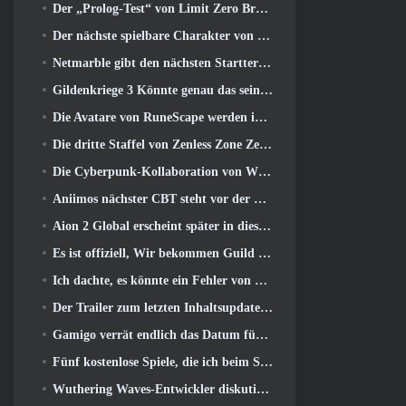
Der „Prolog-Test“ von Limit Zero Breakers beginnt heute
Der nächste spielbare Charakter von Overwatch scheint ein überarbeiteter Cyborg-Verbrecherboss zu sein
Netmarble gibt den nächsten Starttermin für Global RF Online bekannt
Gildenkriege 3 Könnte genau das sein, was die MMO-Branche gerade braucht
Die Avatare von RuneScape werden im größten visuellen Update des Spiels der letzten zehn Jahre überarbeitet
Die dritte Staffel von Zenless Zone Zero beginnt mit einer Reise zu einer Bangboo-Insel im Himmel, Und zur Steam-Plattform
Die Cyberpunk-Kollaboration von Wuthering Waves ist genau das, was ich mir von meinen Videospiel-Crossover-Events erwarte
Aniimos nächster CBT steht vor der Tür ... UND, Wir haben ein offizielles Startfenster
Aion 2 Global erscheint später in diesem Jahr auf Steam und Purple
Es ist offiziell, Wir bekommen Guild Wars 3
Ich dachte, es könnte ein Fehler von Neverness to Everness sein, das Porsche Collab Gacha Event so früh zu veranstalten, Aber ich habe mich geirrt
Der Trailer zum letzten Inhaltsupdate von Destiny 2 ist ein Aufschrei
Gamigo verrät endlich das Datum für die Rückkehr von Gloria Victis, Wird es das zweite Mal überleben??
Fünf kostenlose Spiele, die ich beim Summer Game Fest zu sehen hoffe
Wuthering Waves-Entwickler diskutieren über die Erstellung der Lahai-Roi-Mech-Kampfsequenz