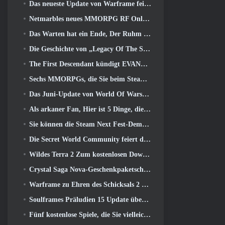
Das neueste Update von Warframe feiert alle Space Dads
Netmarbles neues MMORPG RF Online Next mit Mech-Thema wird weltweit eingeführt
Das Warten hat ein Ende, Der Ruhm der Besiegten ist zurückgekehrt
Die Geschichte von „Legacy Of The Sith“ findet heute im neuesten Update von SWTOR ihren Abschluss
The First Descendant kündigt EVANGELION Collab-Event an
Sechs MMORPGs, die Sie beim Steam Next Fest ausprobieren können
Das Juni-Update von World Of Warships feiert den Unabhängigkeitstag der USA mit einer neuen Erzählkampagne
Als arkaner Fan, Hier ist 5 Dinge, die ich vom Riot-MMO sehen möchte
Sie können die Steam Next Fest-Demo von Embers Of The Uncrowned Tomorrow vorab herunterladen
Die Secret World Community feiert den 14. Jahrestag mit einem Rätsel, das sie gemeinsam lösen müssen
Wildes Terra 2 Zum kostenlosen Download verfügbar (Und behalten) Für eine begrenzte Zeit
Crystal Saga Nova-Geschenkpaketschlüssel als Geschenk
Warframe zu Ehren des Schicksals 2 Mit spezieller Aktivität und Titel im Spiel
Soulframes Präludien 15 Update überarbeitet Beute und Angeln
Fünf kostenlose Spiele, die Sie vielleicht während des Bullet Fests ausprobieren möchten