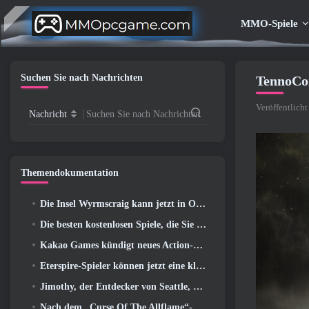
MMO-Spiele
Suchen Sie nach Nachrichten
TennoCon
Veröffentlicht
Nachricht
Suchen Sie nach Nachrichten
Themendokumentation
Die Insel Wyrmscraig kann jetzt in Old School RuneScape erkundet werden
Die besten kostenlosen Spiele, die Sie mit Ihrem Team genießen können (2026)
Kakao Games kündigt neues Action-Rollenspiel an, Wächterin
Eterspire-Spieler können jetzt eine kleine Zeitreise unternehmen … als Belohnung
Jimothy, der Entdecker von Seattle, hat Verbindungen zu ArenaNet, Also fügen sie es natürlich zu Guild Wars hinzu 2
Nach dem „Curse Of The Allflame“-Update kündigt Path of Exile mehrere Änderungen an, die auf Feedback basieren