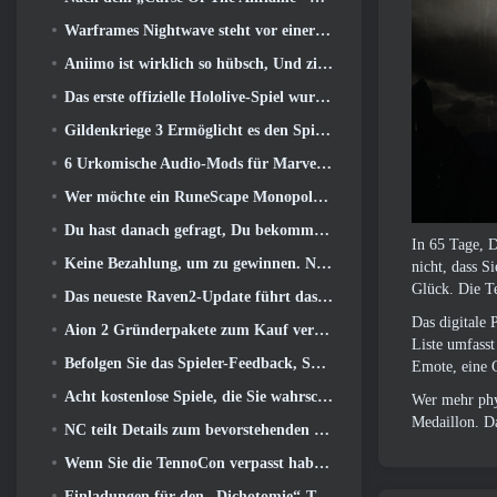
Warframes Nightwave steht vor einer schockierenden Rückkehr
Aniimo ist wirklich so hübsch, Und ziemlich chillig
Das erste offizielle Hololive-Spiel wurde diese Woche veröffentlicht
Gildenkriege 3 Ermöglicht es den Spielern, die Welt von Tyria zu erleben, bevor die Drachenältesten erwachten
6 Urkomische Audio-Mods für Marvel Rivals, die man unbedingt ausprobieren muss
Wer möchte ein RuneScape Monopoly-Spiel?? Weil man unterwegs ist
Du hast danach gefragt, Du bekommst sie. Drachen kommen online nach Albion
In 65 Tage, D
Keine Bezahlung, um zu gewinnen. Nur Ragnarok. Origin Classic erscheint im Juli 23
nicht, dass 
Glück. Die T
Das neueste Raven2-Update führt das Skill Awakening System ein, Geben Sie den Spielern mehr Möglichkeiten, ihre Fähigkeiten zu verbessern
Das digitale 
Aion 2 Gründerpakete zum Kauf verfügbar, Komplett mit fünf Tagen Early Access
Liste umfasst
Befolgen Sie das Spieler-Feedback, Spieler von League Of Legends Classic müssen nicht für klassische Skins bezahlen
Emote, eine G
Acht kostenlose Spiele, die Sie wahrscheinlich übersehen haben und die Teil von Steams Train Fest sind
Wer mehr phy
Medaillon.
Da
NC teilt Details zum bevorstehenden Early Access von Aion 2 mit
Wenn Sie die TennoCon verpasst haben 2026, Digital Extremes teilt alle Panels
Einladungen für den „Dichotomie“-Test im Silver Palace gehen raus