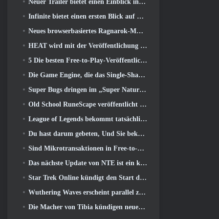
Neuer Trailer bietet einen Einblick in das Gameplay in Silver Palace
Infinite bietet einen ersten Blick auf den Meerjungfrauen-ähnlichen Helden, der in SS13 erscheint: Nachlicht
Neues browserbasiertes Ragnarok-MMORPG, Ragnarok-Universum angekündigt
HEAT wird mit der Veröffentlichung einer neuen Wüstenkarte heißer
5 Die besten Free-to-Play-Veröffentlichungen von 2025, Lohnt es sich noch, in ihnen zu spielen? 2026?
Die Game Engine, die das Single-Shard-Universum von Eve Online antreibt, ist jetzt Open Source
Super Bugs dringen im „Super Natural“-Update in Super Animal Royale ein
Old School RuneScape veröffentlicht die Großmeisterquest „The Blood Moon Rises“., Eine 20-jährige Questreihe geht zu Ende
League of Legends bekommt tatsächlich einen klassischen Modus
Du hast darum gebeten, Und Sie bekommen es. Gilden sind jetzt in Eterspire verfügbar
Sind Mikrotransaktionen in Free-to-Play-Spielen zu weit gegangen??
Das nächste Update von NTE ist ein kleiner Abstecher in ein Fantasy-Tabletop-Spiel
Star Trek Online kündigt den Start der kommenden „Undiscovered“-Staffel an
Wuthering Waves erscheint parallel zur Xbox-Version 3.5 Aktualisieren
Die Macher von Tibia kündigen neuen Playtest des Old-School-Zombie-MMORPGs an, Online bestehen bleiben