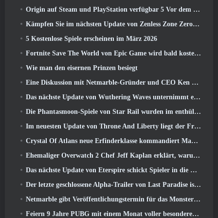
Origin auf Steam und PlayStation verfügbar 5 Vor dem März 23 Start
Kämpfen Sie im nächsten Update von Zenless Zone Zero um Ruhm im Hollow-Champion-Wettbewerb von New Eridu
5 Kostenlose Spiele erscheinen im März 2026
Fortnite Save The World von Epic Game wird bald kostenlos spielbar sein
Wie man den eisernen Prinzen besiegt
Eine Diskussion mit Netmarble-Gründer und CEO Ken Kim über MONGIL: Sternentauchen
Das nächste Update von Wuthering Waves unternimmt eine Reise zur „dunklen Seite“
Die Phantasmoon-Spiele von Star Rail wurden im enthüllt 4.1 Sonderprogramm
Im neuesten Update von Throne And Liberty liegt der Frühling in der Luft
Crystal Of Atlans neue Erfinderklasse kommandiert Magitech-Mechs im Kampf
Ehemaliger Overwatch 2 Chef Jeff Kaplan erklärt, warum er Blizzard zugelassen hat
Das nächste Update von Eterspire schickt Spieler in die Zwergenminen
Der letzte geschlossene Alpha-Trailer von Last Paradise ist ein kleines, aber erschreckendes Kunstwerk
Netmarble gibt Veröffentlichungstermin für das Monsterzähmungs-Action-Rollenspiel Mongil bekannt: Sternentauchen
Feiern 9 Jahre PUBG mit einem Monat voller besonderer Aktivitäten