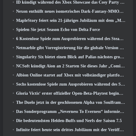
ID kündigt während des Xbox Showcase das Cosy Party Platformer-Spiel Totopia an, Startet Beta-Rekrutierung
Nexon enthüllt neues isometrisches Dark-Fantasy-MMORPG, Glut der Ungekrönten
MapleStory feiert sein 21-jähriges Jubiläum mit dem „Maple University Event“
Spielen Sie jetzt Season Echo von Delta Force
6 Kostenlose Spiele zum Ausprobieren während des Steam Medieval Fest
Netmarble gibt Vorregistrierung für die globale Version des Sci-Fi-MMORPG RF Online Next bekannt
Singularity Six bietet einen Blick auf Palias nächstes großes Update The Royal Highlands
NCSoft kündigt Aion an 2 Starten Sie dieses Jahr „Coming West“.
Albion Online startet auf Xbox mit vollständiger plattformübergreifender Wiedergabe
Sechs kostenlose Spiele zum Ausprobieren während des Steam Medieval Fest
Gloria Victis‘ erster offizieller Open-Beta-Playtest beginnt heute
The Duelo jetzt in der geschlossenen Alpha von Soulframe verfügbar
Das Sonderprogramm „Neverness To Everness“ informiert Spieler darüber, was sie bei der Veröffentlichung erwartet
Die bedeutendsten Helden-Buffs und Nerfs der Saison 7.5
Infinite feiert heute sein drittes Jubiläum mit der Veröffentlichung von SS12 Lunaria