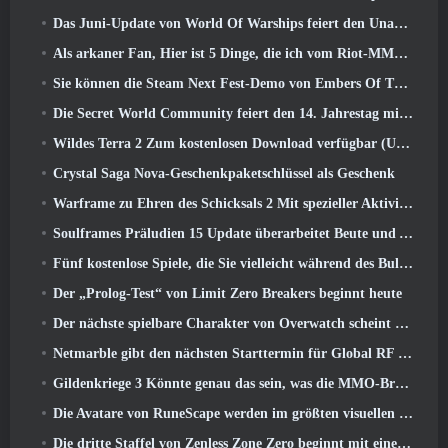
Das Juni-Update von World Of Warships feiert den Unabhängigkeitstag der USA mit einer neuen Erzählkampagne
Als arkaner Fan, Hier ist 5 Dinge, die ich vom Riot-MMO sehen möchte
Sie können die Steam Next Fest-Demo von Embers Of The Uncrowned Tomorrow vorab herunterladen
Die Secret World Community feiert den 14. Jahrestag mit einem Rätsel, das sie gemeinsam lösen müssen
Wildes Terra 2 Zum kostenlosen Download verfügbar (Und behalten) Für eine begrenzte Zeit
Crystal Saga Nova-Geschenkpaketschlüssel als Geschenk
Warframe zu Ehren des Schicksals 2 Mit spezieller Aktivität und Titel im Spiel
Soulframes Präludien 15 Update überarbeitet Beute und Angeln
Fünf kostenlose Spiele, die Sie vielleicht während des Bullet Fests ausprobieren möchten
Der „Prolog-Test“ von Limit Zero Breakers beginnt heute
Der nächste spielbare Charakter von Overwatch scheint ein überarbeiteter Cyborg-Verbrecherboss zu sein
Netmarble gibt den nächsten Starttermin für Global RF Online bekannt
Gildenkriege 3 Könnte genau das sein, was die MMO-Branche gerade braucht
Die Avatare von RuneScape werden im größten visuellen Update des Spiels der letzten zehn Jahre überarbeitet
Die dritte Staffel von Zenless Zone Zero beginnt mit einer Reise zu einer Bangboo-Insel im Himmel, Und zur Steam-Plattform