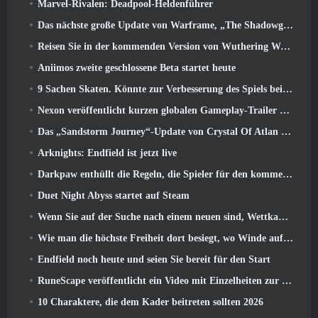
Marvel-Rivalen: Deadpool-Heldenführer
Das nächste große Update von Warframe, „The Shadowgrapher“ erscheint im März
Reisen Sie in der kommenden Version von Wuthering Waves in die verschneiten Länder der Roya Frostlands 3.1
Aniimos zweite geschlossene Beta startet heute
9 Sachen Skaten. Könnte zur Verbesserung des Spiels beitragen 2026
Nexon veröffentlicht kurzen globalen Gameplay-Trailer zu MapleStory Classic World
Das „Sandstorm Journey“-Update von Crystal Of Atlan erhöht die Levelobergrenze auf 70
Arknights: Endfield ist jetzt live
Darkpaw enthüllt die Regeln, die Spieler für den kommenden Frostreaver-Server von EverQuest gewählt haben
Duet Night Abyss startet auf Steam
Wenn Sie auf der Suche nach einem neuen sind, Wettkampfsportspiel, Der geschlossene Betatest von Freestyle Football 2 Ist auf dem Weg
Wie man die höchste Freiheit dort besiegt, wo Winde aufeinander treffen
Endfield noch heute und seien Sie bereit für den Start
RuneScape veröffentlicht ein Video mit Einzelheiten zur „ehrgeizigen Reihe von Inhaltsaktualisierungen“
10 Charaktere, die dem Kader beitreten sollten 2026