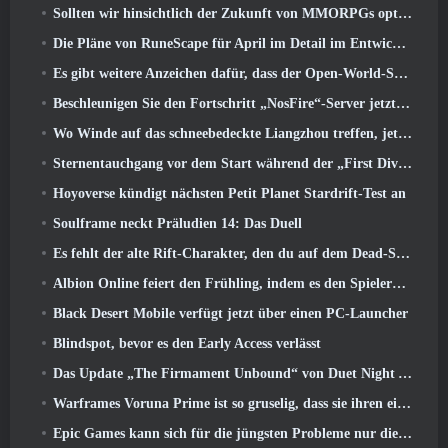
Sollten wir hinsichtlich der Zukunft von MMORPGs optimistisch sein??
Die Pläne von RuneScape für April im Detail im Entwicklervideo
Es gibt weitere Anzeichen dafür, dass der Open-World-Shooter StarCraft eine echte Sache sein könnte
Beschleunigen Sie den Fortschritt „NosFire“-Server jetzt in NosTale verfügbar
Wo Winde auf das schneebedeckte Liangzhou treffen, jetzt mit der Veröffentlichung der Version verfügbar 1.5
Sternentauchgang vor dem Start während der „First Dive Show“
Hoyoverse kündigt nächsten Petit Planet Stardrift-Test an
Soulframe neckt Präludien 14: Das Duell
Es fehlt der alte Rift-Charakter, den du auf dem Dead-Server zurückgelassen hast? Gamigo hat eine Lösung dafür
Albion Online feiert den Frühling, indem es den Spielern ein süßes Hasen-Reittier anbietet
Black Desert Mobile verfügt jetzt über einen PC-Launcher
Blindspot, bevor es den Early Access verlässt
Das Update „The Firmament Unbound“ von Duet Night Abyss schließt die Geschichte von Huaxu ab
Warframes Voruna Prime ist so gruselig, dass sie ihren eigenen Red-Band-Trailer bekommen hat
Epic Games kann sich für die jüngsten Probleme nur die Schuld geben