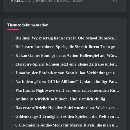
Nachricht
Suchen Sie nach Nachrichten
Themendokumentation
Die Insel Wyrmscraig kann jetzt in Old School RuneScape erkundet werden
Die besten kostenlosen Spiele, die Sie mit Ihrem Team genießen können (2026)
Kakao Games kündigt neues Action-Rollenspiel an, Wächterin
Eterspire-Spieler können jetzt eine kleine Zeitreise unternehmen … als Belohnung
Jimothy, der Entdecker von Seattle, hat Verbindungen zu ArenaNet, Also fügen sie es natürlich zu Guild Wars hinzu 2
Nach dem „Curse Of The Allflame“-Update kündigt Path of Exile mehrere Änderungen an, die auf Feedback basieren
Warframes Nightwave steht vor einer schockierenden Rückkehr
Aniimo ist wirklich so hübsch, Und ziemlich chillig
Das erste offizielle Hololive-Spiel wurde diese Woche veröffentlicht
Gildenkriege 3 Ermöglicht es den Spielern, die Welt von Tyria zu erleben, bevor die Drachenältesten erwachten
6 Urkomische Audio-Mods für Marvel Rivals, die man unbedingt ausprobieren muss