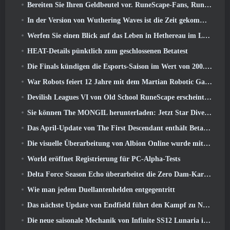
Bereiten Sie Ihren Geldbeutel vor. RuneScape-Fans, RuneFest-Tickets stehen kurz vor dem Verkauf
In der Version von Wuthering Waves ist die Zeit gekommen, Aemeath zu retten 3.3 Aktualisieren
Werfen Sie einen Blick auf das Leben in Hethereau im Launch-Gameplay-Vorschauvideo von Neverness To Everness
HEAT-Details pünktlich zum geschlossenen Betatest
Die Finals kündigen die Esports-Saison im Wert von 200.000 US-Dollar an
War Robots feiert 12 Jahre mit dem Martian Robotic Games Event
Devilish Leagues VI von Old School RuneScape erscheint heute
Sie können The MONGIL herunterladen: Jetzt Star Dive-Client
Das April-Update von The First Descendant enthält Beta-Versionen neuer Endgame-Inhalte
Die visuelle Überarbeitung von Albion Online wurde mit dem heutigen Start des Radiant Wilds-Updates eingestellt
World eröffnet Registrierung für PC-Alpha-Tests
Delta Force Season Echo überarbeitet die Zero Dam-Karte und erweitert das Operations-Gameplay
Wie man jedem Duellantenhelden entgegentritt
Das nächste Update von Endfield führt den Kampf zu Nefarith
Die neue saisonale Mechanik von Infinite SS12 Lunaria ist eine der „größten Ergänzungen“ des Spiels