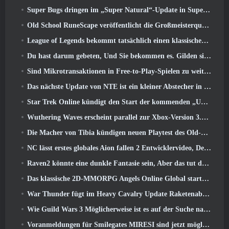
Super Bugs dringen im „Super Natural“-Update in Super Animal Royale ein
Old School RuneScape veröffentlicht die Großmeisterquest „The Blood Moon Rises“., Eine 20-jährige Questreihe geht zu Ende
League of Legends bekommt tatsächlich einen klassischen Modus
Du hast darum gebeten, Und Sie bekommen es. Gilden sind jetzt in Eterspire verfügbar
Sind Mikrotransaktionen in Free-to-Play-Spielen zu weit gegangen??
Das nächste Update von NTE ist ein kleiner Abstecher in ein Fantasy-Tabletop-Spiel
Star Trek Online kündigt den Start der kommenden „Undiscovered“-Staffel an
Wuthering Waves erscheint parallel zur Xbox-Version 3.5 Aktualisieren
Die Macher von Tibia kündigen neuen Playtest des Old-School-Zombie-MMORPGs an, Online bestehen bleiben
NC lässt erstes globales Aion fallen 2 Entwicklervideo, Details zum Spiel teilen
Raven2 könnte eine dunkle Fantasie sein, Aber das tut dem Sommerspaß keinen Abbruch
Das klassische 2D-MMORPG Angels Online Global startet heute
War Thunder fügt im Heavy Cavalry Update Raketenabwehrraketen und elektronische Unterstützungsmaßnahmen hinzu
Wie Guild Wars 3 Möglicherweise ist es auf der Suche nach Innovationen im MMO-Bereich
Voranmeldungen für Smilegates MIRESI sind jetzt möglich: Unsichtbare Zukunft