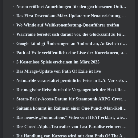
Nexon eröffnet Anmeldungen für den geschlossenen Online-Test von MapleStory Classic World im April
Das First Descendant-März-Update zur Neuausrichtung von Sharen und zur Einführung neuer Inhalte
Wo Winde auf Weißkronenfestung-Questführer treffen
Warframe bereitet sich darauf vor, die Glückszahl zu feiern 13 Mit Jubiläumsveranstaltungen
Google kündigt Änderungen an Android an, Anlässlich der Rückkehr von Fortnite in den Play Store
Path of Exile veröffentlicht eine Liste der Korrekturen, an denen nach dem Start von Mirage gearbeitet wird
5 Kostenlose Spiele erscheinen im März 2025
Das Mirage-Update von Path Of Exile ist live
Netmarble veranstaltet persönliche Feier in L.A. Vor sieben Todsünden: Origin-Start
Die magische Reise durch die Vergangenheit der Hexi-Region beginnt dort, wo heute Winde aufeinander treffen
Steam-Early-Access-Datum für Steampunk ARPG Crystalfall bekannt gegeben
Saitama kommt im Rahmen einer One-Punch-Man-Kollaborationsveranstaltung zu MapleStory
Das neueste „Foundations“-Video von HEAT erklärt, wie Agenten und Panzer zusammenarbeiten
Der Closed-Alpha-Testtrailer von Last Paradise erinnert uns daran, wie es wirklich ist, die Zombie-Apokalypse zu überleben
Die Handlung von Kazeros wird mit dem Ends Of The Abyss-Update von Lost Ark abgeschlossen