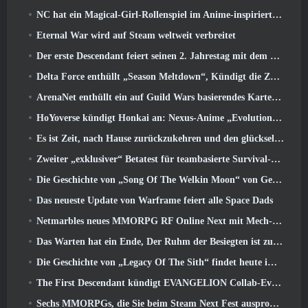
NC hat ein Magical-Girl-Rollenspiel im Anime-inspirierten Kunststil der 90er in Arbeit
Eternal War wird auf Steam weltweit verbreitet
Der erste Descendant feiert seinen 2. Jahrestag mit dem Descendant Fest 2026 Strom
Delta Force enthüllt „Season Meltdown“, Kündigt die Zusammenarbeit mit Rainbow Six Siege an
ArenaNet enthüllt ein auf Guild Wars basierendes Kartenspiel, Nebelgebunden
HoYoverse kündigt Honkai an: Nexus-Anime „Evolutionstest“
Es ist Zeit, nach Hause zurückzukehren und den glückseligen Rückzugsort dort wiederherzustellen, wo sich die Winde treffen
Zweiter „exklusiver“ Betatest für teambasierte Survival-Shooter-Zeitfresser angekündigt
Die Geschichte von „Song Of The Welkin Moon“ von Genshin Impact geht zu Ende.. Auf dem Mond
Das neueste Update von Warframe feiert alle Space Dads
Netmarbles neues MMORPG RF Online Next mit Mech-Thema wird weltweit eingeführt
Das Warten hat ein Ende, Der Ruhm der Besiegten ist zurückgekehrt
Die Geschichte von „Legacy Of The Sith“ findet heute im neuesten Update von SWTOR ihren Abschluss
The First Descendant kündigt EVANGELION Collab-Event an
Sechs MMORPGs, die Sie beim Steam Next Fest ausprobieren können