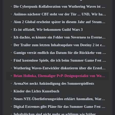
Die Cyberpunk-Kollaboration von Wuthering Waves ist genau das, was ich mir von meinen Videospiel-Crossover-Events erwarte
Aniimos nächster CBT steht vor der Tür ... UND, Wir haben ein offizielles Startfenster
Aion 2 Global erscheint später in diesem Jahr auf Steam und Purple
Es ist offiziell, Wir bekommen Guild Wars 3
Ich dachte, es könnte ein Fehler von Neverness to Everness sein, das Porsche Collab Gacha Event so früh zu veranstalten, Aber ich habe mich geirrt
Der Trailer zum letzten Inhaltsupdate von Destiny 2 ist ein Aufschrei
Gamigo verrät endlich das Datum für die Rückkehr von Gloria Victis, Wird es das zweite Mal überleben??
Fünf kostenlose Spiele, die ich beim Summer Game Fest zu sehen hoffe
Wuthering Waves-Entwickler diskutieren über die Erstellung der Lahai-Roi-Mech-Kampfsequenz
Brian Holinka, Ehemaliger PvP-Designspezialist von World Of Warcraft, Tritt dem League Of Legends MMO-Team bei
ArenaNet neckt Ankündigung des Sommerspielfests
Kinder des Lichts Kunstbuch
Neues NTE-Überlieferungsvideo erklärt Anomalien, Warten, Und wie eine „geheime“ Organisation alles verfolgt
Digital Extremes gibt Pläne für das Summer Game Fest bekannt
Inhaltslücken sind nicht mehr so ​​schlimm wie früher