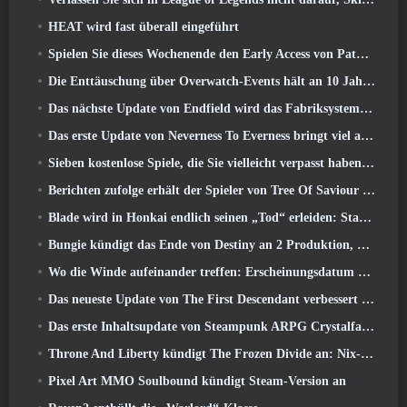
HEAT wird fast überall eingeführt
Spielen Sie dieses Wochenende den Early Access von Path of Exile 2 kostenlos
Die Enttäuschung über Overwatch-Events hält an 10 Jahresjubiläum
Das nächste Update von Endfield wird das Fabriksystem verbessern
Das erste Update von Neverness To Everness bringt viel auf den Tisch
Sieben kostenlose Spiele, die Sie vielleicht verpasst haben und die Teil des Steam Ocean Fest sind
Berichten zufolge erhält der Spieler von Tree Of Saviour einen Sonderpreis für die Ausgabe von 100.000 US-Dollar im Spiel
Blade wird in Honkai endlich seinen „Tod“ erleiden: Star Rail-Version 4.3
Bungie kündigt das Ende von Destiny an 2 Produktion, während sie sich auf die Arbeit an neuen Projekten vorbereiten
Wo die Winde aufeinander treffen: Erscheinungsdatum der Erweiterung „Imperial Palace“ bekannt gegeben
Das neueste Update von The First Descendant verbessert den Farming-Loop und aktualisiert den Onslaught-Modus
Das erste Inhaltsupdate von Steampunk ARPG Crystalfall soll auf „wichtige Spielerbedenken“ eingehen
Throne And Liberty kündigt The Frozen Divide an: Nix-Update
Pixel Art MMO Soulbound kündigt Steam-Version an