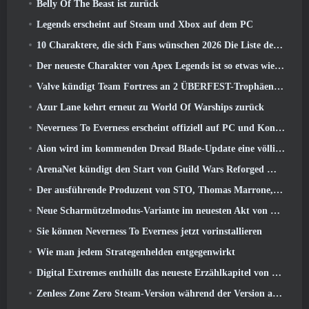
Belly Of The Beast ist zurück
Legends erscheint auf Steam und Xbox auf dem PC
10 Charaktere, die sich Fans wünschen 2026 Die Liste der Marvel-Rivalen ist am höchsten und wie wahrscheinlich ist, dass sie eintreten
Der neueste Charakter von Apex Legends ist so etwas wie ein Geschwindigkeitsdämon
Valve kündigt Team Fortress an 2 ÜBERFEST-Trophäen-Design-Wettbewerb
Azur Lane kehrt erneut zu World Of Warships zurück
Neverness To Everness erscheint offiziell auf PC und Konsolen
Aion wird im kommenden Dread Blade-Update eine völlig neue Klasse erhalten
ArenaNet kündigt den Start von Guild Wars Reforged Mobile an
Der ausführende Produzent von STO, Thomas Marrone, und der Creative Director von Neverwinter, Randy Mosiondz, diskutieren über die Spiele und die Zukunft von Cryptic
Neue Scharmützelmodus-Variante im neuesten Akt von Valorant eingeführt
Sie können Neverness To Everness jetzt vorinstallieren
Wie man jedem Strategenhelden entgegenwirkt
Digital Extremes enthüllt das neueste Erzählkapitel von Warframe mit neuen Anime-Shorts
Zenless Zone Zero Steam-Version während der Version angekündigt 2.8 Sonderprogramm