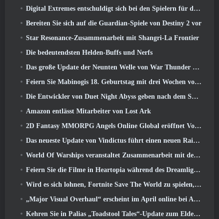
Digital Extremes entschuldigt sich bei den Spielern für den durch „schändliche Einladungen“ in Warframe verursachten Stress
Bereiten Sie sich auf die Guardian-Spiele von Destiny 2 vor
Star Resonance-Zusammenarbeit mit Shangri-La Frontier
Die bedeutendsten Helden-Buffs und Nerfs
Das große Update der Neunten Welle von War Thunder verbessert das Aussehen von Seeschlachten mit verbesserter Wasservisualisierung
Feiern Sie Mabinogis 18. Geburtstag mit drei Wochen voller Events und Belohnungen
Die Entwickler von Duet Night Abyss geben nach dem Spiel-Update eine offizielle Stellungnahme zum jüngsten Malware-Vorfall ab
Amazon entlässt Mitarbeiter von Lost Ark
2D Fantasy MMORPG Angels Online Global eröffnet Vorregistrierung
Das neueste Update von Vindictus führt einen neuen Raid ein, bei dem Spieler gegen den Wächter von Caliburn antreten
World Of Warships veranstaltet Zusammenarbeit mit der schwedischen Heavy-Metal-Band Sabaton
Feiern Sie die Filme in Heartopia während des Dreamlight Cinematics Festivals
Wird es sich lohnen, Fortnite Save The World zu spielen, sobald es kostenlos ist??
„Major Visual Overhaul“ erscheint im April online bei Albion
Kehren Sie in Palias „Toadstool Tales“-Update zum Elderwood zurück