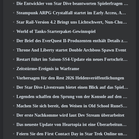
Die Entwickler von Star Dive beantworten Spielerfragen im Überraschungs-Livestream
Steampunk ARPG Crystalfall startet im Early Access, Aber nicht ohne ein paar Macken
Star Rail-Version 4.2 Bringt uns Lichtschwert, Nun-Chuck, Schlagzeuger-Wegbereiter und ein Emanator der Hochstimmung
World of Tanks-Starterpaket-Gewinnspiel
Der Brief des EverQuest II-Produzenten enthält Details zum Time-Locked-Erweiterungsserver
Throne And Liberty startet Double Archboss Spawn Event
Restart führt im Saison-SS4-Update ein neues Fortschrittssystem ein
Zeitstürme-Ereignis in Warframe
Vorhersagen für den Rest 2026 Heldenveröffentlichungen
Der Star Dive-Livestream bietet einen Blick auf das Spiel in Aktion vor der Veröffentlichung
Legenden schaffen den Sprung von der Konsole auf den PC
Machen Sie sich bereit, den Weisen in Old School RuneScape’s Leagues VI aus dem Käfig zu retten: Dämonische Pakte
Der erste Nachkomme wird laut Dev Stream überarbeitet
Das neueste Update von Heartopia ist eine Überarbeitung im Alice-im-Wunderland-Stil
Feiern Sie den First Contact Day in Star Trek Online und sichern Sie sich eine neue Version des Nobel Intel Battlecruiser