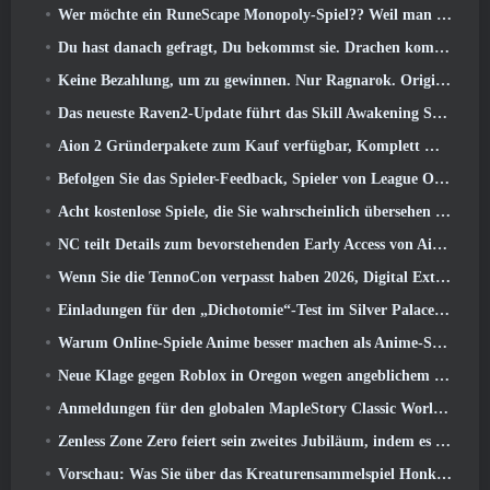
Wer möchte ein RuneScape Monopoly-Spiel?? Weil man unterwegs ist
Du hast danach gefragt, Du bekommst sie. Drachen kommen online nach Albion
Keine Bezahlung, um zu gewinnen. Nur Ragnarok. Origin Classic erscheint im Juli 23
Das neueste Raven2-Update führt das Skill Awakening System ein, Geben Sie den Spielern mehr Möglichkeiten, ihre Fähigkeiten zu verbessern
Aion 2 Gründerpakete zum Kauf verfügbar, Komplett mit fünf Tagen Early Access
Befolgen Sie das Spieler-Feedback, Spieler von League Of Legends Classic müssen nicht für klassische Skins bezahlen
Acht kostenlose Spiele, die Sie wahrscheinlich übersehen haben und die Teil von Steams Train Fest sind
NC teilt Details zum bevorstehenden Early Access von Aion 2 mit
Wenn Sie die TennoCon verpasst haben 2026, Digital Extremes teilt alle Panels
Einladungen für den „Dichotomie“-Test im Silver Palace gehen raus
Warum Online-Spiele Anime besser machen als Anime-Spiele
Neue Klage gegen Roblox in Oregon wegen angeblichem Kinderpflegevorfall eingereicht
Anmeldungen für den globalen MapleStory Classic World Second Closed Test
Zenless Zone Zero feiert sein zweites Jubiläum, indem es Spielern die Wahl zwischen einem kostenlosen S-Rank-Agenten bietet
Vorschau: Was Sie über das Kreaturensammelspiel Honkai von HoYoverse wissen sollten: Link-Seele