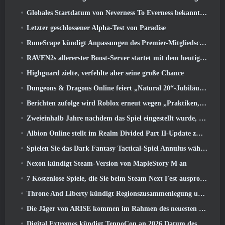
Globales Startdatum von Neverness To Everness bekannt gegeben
Letzter geschlossener Alpha-Test von Paradise
RuneScape kündigt Anpassungen des Premier-Mitgliedschaftsmodells an, um den jüngsten Änderungen am MMORPG Rechnung zu tragen
RAVEN2s allererster Boost-Server startet mit dem heutigen Update
Highguard zielte, verfehlte aber seine große Chance
Dungeons & Dragons Online feiert „Natural 20“-Jubiläum mit besonderen Quests und Belohnungen
Berichten zufolge wird Roblox erneut wegen „Praktiken, die Kinder gefährden und ausbeuten“ verklagt
Zweieinhalb Jahre nachdem das Spiel eingestellt wurde, Gamigo neckt die Rückkehr des mittelalterlichen MMO Glory Victis
Albion Online stellt im Realm Divided Part II-Update zwei wichtige Fraktionskriegsfunktionen vor
Spielen Sie das Dark Fantasy Tactical-Spiel Annulus während des Steam Next Fest
Nexon kündigt Steam-Version von MapleStory M an
7 Kostenlose Spiele, die Sie beim Steam Next Fest ausprobieren können
Throne And Liberty kündigt Regionszusammenlegung und Serverkonsolidierung an
Die Jäger von ARISE kommen im Rahmen des neuesten Kooperationsevents nach Fortnite
Digital Extremes kündigt TennoCon an 2026 Datum des Ticketverkaufs