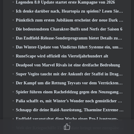
Legenden 8.0 Update startet erste Kampagne von 2026
Ich denke darüber nach, Heartopia zu spielen? Lesen Sie dies zuerst
Pünktlich zum ersten Jubiläum erscheint der neue Dark Lancer von Blade & Soul Neo
Die bedeutendsten Charakter-Buffs und Nerfs der Saison 6
Das Endfield-Release-Sonderprogramm bietet Details zum Monetarisierungssystem des Spiels
Das Winter-Update von Vindictus führt Systeme ein, um den Spielern den Fortschritt zu erleichtern
RuneScape wird offiziell ein Vierteljahrhundert alt
Deadpool von Marvel Rivals ist eine dreifache Bedrohung
Super Vegito taucht mit der Ankunft der Staffel in Dragon Ball Gekishin Squadra auf 3
Der Kampf um die Rettung Teyvats vor dem Verrückten Dottore beginnt heute in Genshin Impact
Spieler führen einen Rachefeldzug gegen den Neuzugang von Overwatch
Palia schafft es, mit Winter’s Wonder noch gemütlicher zu werden: Snowbound Sanctuary-Update
Schnapp dir deine Raid-Ausrüstung, Thaemine Extreme erscheint morgen in Lost Ark
Endfield veranstaltet diese Woche einen Pre-Livestream-Livestream
7
Welt der Kriegsschiffe 15.0 Update bringt neue europäische Schlachtschiffe, Eine Commander-Kollaboration und mehr