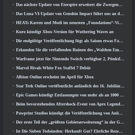
Das nächste Update von Eterspire erweitert die Zwergenminen und bietet eine vollständige Überarbeitung des Bosskampfs
Das Luna VI-Update von Genshin Impact führt uns an den Ort, von dem Mondstadt immer wieder spricht, den wir aber noch nie gesehen haben
HEATs Karten und Modi im neuesten „Foundations“-Video
Kuro kündigt Xbox-Version für Wuthering Waves an
Die endgültige Veröffentlichung fügt als Saison etwas Fantasie hinzu 10 Startet
Erkunden Sie die verfallenden Ruinen des „Walthen Empire“ im nächsten großen Update von RAVEN2
Warframe jetzt für Nintendo Switch verfügbar 2, Pünktlich zum Start von Shadowgrapher
Marvel Rivals White Fox Staffel 7 Debüt
Albion Online erscheint im April für Xbox
Star Trek Online veröffentlicht anlässlich des 16. Jubiläums eine Minidokumentation über die Ursprünge der Föderation
Epic Games kündigt Entlassungen von mehr als an 1000 Mitarbeiter, Unter Berufung auf „Abschwung im Fortnite-Engagement“
Beim bevorstehenden Aftershock-Event von Apex Legends wird es elektrisierend
Pawprint Studios kündigt die Veröffentlichung von Aniimo für PlayStation an 5 Und der Epic Games Store bei Markteinführungen
Der erste Teil der „größten Gebietserweiterung“ in der Geschichte von RuneScape startet heute
Ist Die Sieben Todsünden: Herkunft Gut? Ehrliche Rezension