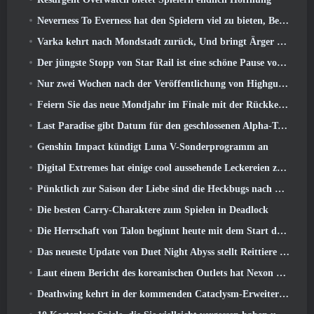
Neverness To Everness hat den Spielern viel zu bieten, Besonders lustig
Varka kehrt nach Mondstadt zurück, Und bringt Ärger mit sich im Luna V-Update von Genshin Impact
Der jüngste Stopp von Star Rail ist eine schöne Pause vom Trauma
Nur zwei Wochen nach der Veröffentlichung von Highguard gibt Wildlight Entertainment Entlassungen bekannt
Feiern Sie das neue Mondjahr im Finale mit der Rückkehr des „Bank It Mode“
Last Paradise gibt Datum für den geschlossenen Alpha-Test bekannt
Genshin Impact kündigt Luna V-Sonderprogramm an
Digital Extremes hat einige cool aussehende Leckereien zur Feier des Mondneujahrs in Warframe zusammengestellt
Pünktlich zur Saison der Liebe sind die Heckbugs nach Trove zurückgekehrt
Die besten Carry-Charaktere zum Spielen in Deadlock
Die Herrschaft von Talon beginnt heute mit dem Start der Overwatch-Saison 1: Eroberung
Das neueste Update von Duet Night Abyss stellt Reittiere vor
Laut einem Bericht des koreanischen Outlets hat Nexon ein StarCraft-Shooter-Entwicklerteam zusammengestellt
Deathwing kehrt in der kommenden Cataclysm-Erweiterung nach Hearthstone zurück