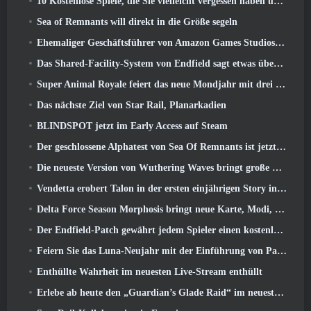
10 Kostenlose Spiele, die Sie vielleicht vergessen haben und die am PvP-Fest von Steam teilnehmen
Sea of ​​Remnants will direkt in die Größe segeln
Ehemaliger Geschäftsführer von Amazon Games Studios übernimmt die Leitung des westlichen Verlagswesens von Aion 2
Das Shared-Facility-System von Endfield sagt etwas über Spieler aus
Super Animal Royale feiert das neue Mondjahr mit drei Wochen voller Super-Pferde-Events
Das nächste Ziel von Star Rail, Planarkadien
BLINDSPOT jetzt im Early Access auf Steam
Der geschlossene Alphatest von Sea Of Remnants ist jetzt live
Die neueste Version von Wuthering Waves bringt große Lore-Drops und QoL-Änderungen
Vendetta erobert Talon in der ersten einjährigen Story in Overwatch zurück (Keine „2“, Blizzard lässt das fallen)
Delta Force Season Morphosis bringt neue Karte, Modi, Und von Spielern gewünschte Verbesserungen
Der Endfield-Patch gewährt jedem Spieler einen kostenlosen Sechs-Sterne-Charakter seiner Wahl
Feiern Sie das Luna-Neujahr mit der Einführung von Palia’s Winter Wonder: Riffrocin‘ Neujahrs-Update
Enthüllte Wahrheit im neuesten Live-Stream enthüllt
Erlebe ab heute den „Guardian’s Glade Raid“ im neuesten Update von Guild Wars 2