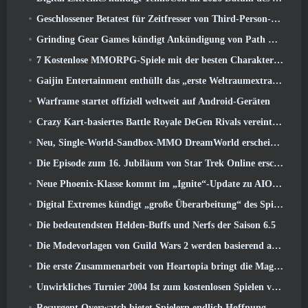
Geschlossener Betatest für Zeitfresser von Third-Person-Shootern angekündigt
Grinding Gear Games kündigt Ankündigung von Path Of Exile an
7 Kostenlose MMORPG-Spiele mit der besten Charakteranpassung
Gaijin Entertainment enthüllt das „erste Weltraumextraktions-Actionspiel“ Star Wrath
Warframe startet offiziell weltweit auf Android-Geräten
Crazy Kart-basiertes Battle Royale DeGen Rivals vereint all die Dinge, von denen Sie wahrscheinlich nicht wussten, dass Sie sie kombiniert haben wollten
Neu, Single-World-Sandbox-MMO DreamWorld erscheint im Early Access auf Steam
Die Episode zum 16. Jubiläum von Star Trek Online erscheint als Teil des „Corruption“-Updates
Neue Phoenix-Klasse kommt im „Ignite“-Update zu AION Classic EU
Digital Extremes kündigt „große Überarbeitung“ des Spielerfortschrittssystems von Soulframe an
Die bedeutendsten Helden-Buffs und Nerfs der Saison 6.5
Die Modevorlagen von Guild Wars 2 werden basierend auf dem Feedback der Spieler überarbeitet
Die erste Zusammenarbeit von Heartopia bringt die Magie der Freundschaft meines kleinen Ponys
Unwirkliches Turnier 2004 Ist zum kostenlosen Spielen verfügbar und Epic wird niemanden deswegen verklagen
Resurgent Overwatch bietet Spielern endlich Hoffnung