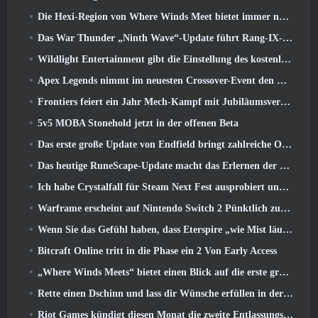
Die Hexi-Region von Where Winds Meet bietet immer noch das, was Spieler lieben, und ist gleichzeitig ein einzigartiges Erlebnis
Das War Thunder „Ninth Wave“-Update führt Rang-IX-Jets ein
Wildlight Entertainment gibt die Einstellung des kostenlosen Helden-Shooters Highguard bekannt
Apex Legends nimmt im neuesten Crossover-Event den Kampf mit dem Gundam-Universum auf
Frontiers feiert ein Jahr Mech-Kampf mit Jubiläumsveranstaltungen
5v5 MOBA Stonehold jetzt in der offenen Beta
Das erste große Update von Endfield bringt zahlreiche Optimierungen mit sich
Das heutige RuneScape-Update macht das Erlernen der ursprünglichen Kampfstile des MMORPGs einfacher
Ich habe Crystalfall für Steam Next Fest ausprobiert und das habe ich gelernt
Warframe erscheint auf Nintendo Switch 2 Pünktlich zum nächsten großen Update, Der Schattengraph
Wenn Sie das Gefühl haben, dass Eterspire „wie Mist läuft“, Der Creative Director sagt, dass dies nicht mehr der Fall sei
Bitcraft Online tritt in die Phase ein 2 Von Early Access
„Where Winds Meets“ bietet einen Blick auf die erste große Erweiterung im Hexi-Livestream
Rette einen Dschinn und lass dir Wünsche erfüllen in der Mirage League von Path Of Exile
Riot Games kündigt diesen Monat die zweite Entlassungsserie an