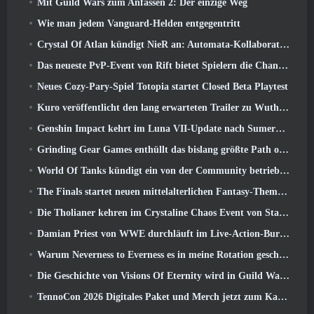
Mit Guild Wars zum Anfassen 2: Der einzige Weg
Wie man jedem Vanguard-Helden entgegentritt
Crystal Of Atlan kündigt NieR an: Automata-Kollaborationsveranstaltung
Das neueste PvP-Event von Rift bietet Spielern die Chance, bis zu zu gewinnen 4000 Credits und ein neuer Titel
Neues Cozy-Pary-Spiel Totopia startet Closed Beta Playtest
Kuro veröffentlicht den lang erwarteten Trailer zu Wuthering Waves Cyberpunk: Edgerunners Crossover
Genshin Impact kehrt im Luna VII-Update nach Sumeru zurück
Grinding Gear Games enthüllt das bislang größte Path of Exile II-Update, Rückkehr der Alten
World Of Tanks kündigt ein von der Community betriebenes WARRIORS-Turnier an
The Finals startet neuen mittelalterlichen Fantasy-Themenmodus „Dragon’s Claim“
Die Tholianer kehren im Crystaline Chaos Event von Star Trek Online zurück
Damian Priest von WWE durchläuft im Live-Action-Burst-Fest-Trailer von Delta Force eine Ausbildung im „The Loot Camp“.
Warum Neverness to Everness es in meine Rotation geschafft hat, Zur Zeit
Die Geschichte von Visions Of Eternity wird in Guild Wars fortgesetzt 2 Nächste Woche
TennoCon 2026 Digitales Paket und Merch jetzt zum Kauf verfügbar