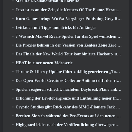
Star Rail-Kollaboration in Fortnite
Jetzt ist es an der Zeit, die Keepers Of The Flame-Herausforderungen in Path of Exile während Legacy Of Phrecia zu meistern
Kuro Games bringt WuWa-Vorgänger Punishing Grey Raven auf Steam
Leitfaden mit Tipps und Tricks für Anfänger
7 Was sich Marvel Rivals-Spieler für das Spiel wünschen 2026
Die Proxies kehren in der Version von Zenless Zone Zero endlich nach Hause in die Sixth Street zurück 2.6 Aktualisieren
Das Finale der New World Tour kombinierte Hackout- und Orbitallaser
HEAT in einer neuen Videoserie
Throne & Liberty Update führt zufällig generierten „Tower of Greed“ ein
Der Open-World-Creature-Collector Aniimo trifft den richtigen Ton
Spieler reagieren schlecht, nachdem Daybreak Pläne ankündigt, Roadmaps für EverQuest und EQ2 zu überspringen
Erhöhung der Levelobergrenze und Enthüllung neuer Inhalte in Phantasy Star Online 2: NGS Headline Wave Stream
Cryptic Studios gibt Rückkehr des MMO-Pioniers Jack Emmert als CEO bekannt
Bereiten Sie sich während des Pre-Events auf den neuen Speed-Server von MU Online vor
Highguard leidet nach der Veröffentlichung überwiegend unter negativen Bewertungen