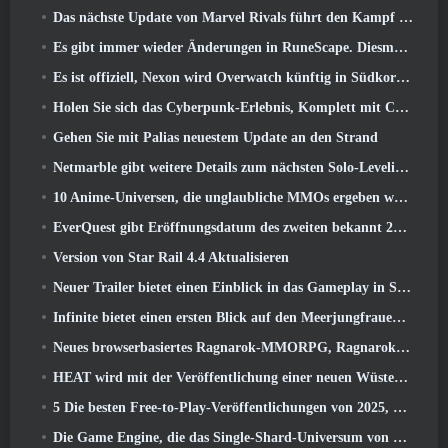
Das nächste Update von Marvel Rivals führt den Kampf zu den Göttern
Es gibt immer wieder Änderungen in RuneScape. Diesmal handelt es sich um Spielerunterkünfte
Es ist offiziell, Nexon wird Overwatch künftig in Südkorea veröffentlichen
Holen Sie sich das Cyberpunk-Erlebnis, Komplett mit Cyberpsychose, Im nächsten Crossover-Event von Apex Legends
Gehen Sie mit Palias neuestem Update an den Strand
Netmarble gibt weitere Details zum nächsten Solo-Leveling-Spiel bekannt, Solo-Leveling: KARMA auf der Anime Expo
10 Anime-Universen, die unglaubliche MMOs ergeben würden
EverQuest gibt Eröffnungsdatum des zweiten bekannt 2026 Zeitlich begrenzter Erweiterungsserver
Version von Star Rail 4.4 Aktualisieren
Neuer Trailer bietet einen Einblick in das Gameplay in Silver Palace
Infinite bietet einen ersten Blick auf den Meerjungfrauen-ähnlichen Helden, der in SS13 erscheint: Nachlicht
Neues browserbasiertes Ragnarok-MMORPG, Ragnarok-Universum angekündigt
HEAT wird mit der Veröffentlichung einer neuen Wüstenkarte heißer
5 Die besten Free-to-Play-Veröffentlichungen von 2025, Lohnt es sich noch, in ihnen zu spielen? 2026?
Die Game Engine, die das Single-Shard-Universum von Eve Online antreibt, ist jetzt Open Source