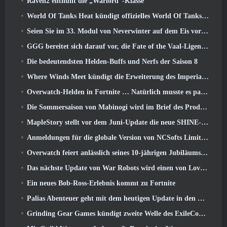
Raven2 enthüllt die „Warlord“-Klasse
World Of Tanks Heat kündigt offizielles World Of Tanks an: HEAT-Startdatum
Seien Sie im 33. Modul von Neverwinter auf dem Eis vorsichtig, Beißende Kälte
GGG bereitet sich darauf vor, die Fate of the Vaal-Ligen von Path of Exile 2 vor der Veröffentlichung von Return Of The Ancients zu verschieben
Die bedeutendsten Helden-Buffs und Nerfs der Saison 8
Where Winds Meet kündigt die Erweiterung des Imperial Palace an und teilt eine „massive“ Content-Roadmap mit
Overwatch-Helden in Fortnite … Natürlich musste es passieren
Die Sommersaison von Mabinogi wird im Brief des Produzenten enthüllt
MapleStory stellt vor dem Juni-Update die neue SHINE-Klasse vor
Anmeldungen für die globale Version von NCSofts Limit Zero Breakers „Prologue Test“ sind im Gange
Overwatch feiert anlässlich seines 10-jährigen Jubiläums „Ein Jahrzehnt der Helden“.
Das nächste Update von War Robots wird einen von Lovecraft inspirierten Scharfschützen vorstellen
Ein neues Bob-Ross-Erlebnis kommt zu Fortnite
Palias Abenteuer geht mit dem heutigen Update in den Royal Highlands weiter
Grinding Gear Games kündigt zweite Welle des ExileCon-Ticketverkaufs an