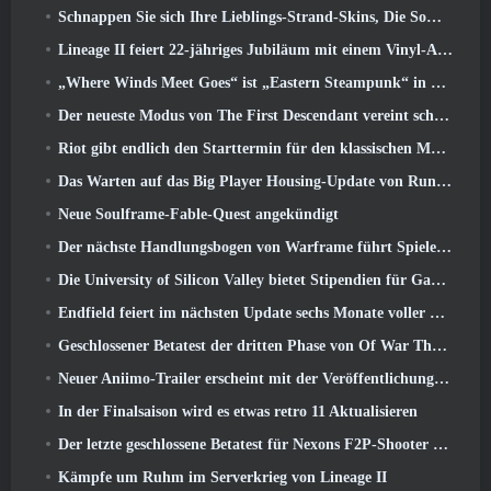
Schnappen Sie sich Ihre Lieblings-Strand-Skins, Die Sommerspiele sind zu Overwatch zurückgekehrt
Lineage II feiert 22-jähriges Jubiläum mit einem Vinyl-Album in Collector’s Edition
„Where Winds Meet Goes“ ist „Eastern Steampunk“ in der Version 2.0
Der neueste Modus von The First Descendant vereint schwierige Void-Intercept-Kämpfe und die Tiefen
Riot gibt endlich den Starttermin für den klassischen Modus von League of Legends bekannt
Das Warten auf das Big Player Housing-Update von RuneScape hat ein Ende
Neue Soulframe-Fable-Quest angekündigt
Der nächste Handlungsbogen von Warframe führt Spieler zu einer völlig neuen Sternenkarte, Das Tau-System
Die University of Silicon Valley bietet Stipendien für Gaming an und einige der Anforderungen sind interessant
Endfield feiert im nächsten Update sechs Monate voller Fabriken und Seilrutschen
Geschlossener Betatest der dritten Phase von Of War Thunder Infantry Battles angekündigt
Neuer Aniimo-Trailer erscheint mit der Veröffentlichung des neuesten geschlossenen Betatests
In der Finalsaison wird es etwas retro 11 Aktualisieren
Der letzte geschlossene Betatest für Nexons F2P-Shooter Sudden Attack Zero Point hat heute begonnen
Kämpfe um Ruhm im Serverkrieg von Lineage II