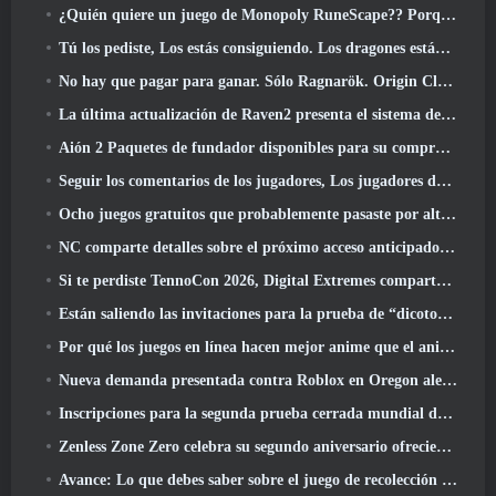
¿Quién quiere un juego de Monopoly RuneScape?? Porque uno está en camino
Tú los pediste, Los estás consiguiendo. Los dragones están llegando a Albion Online
No hay que pagar para ganar. Sólo Ragnarök. Origin Classic se lanza en julio 23
La última actualización de Raven2 presenta el sistema de despertar de habilidades, Brindar a los jugadores más formas de mejorar sus habilidades
Aión 2 Paquetes de fundador disponibles para su compra, Completo con cinco días de acceso anticipado
Seguir los comentarios de los jugadores, Los jugadores de League Of Legends Classic no tendrán que pagar por máscaras clásicas
Ocho juegos gratuitos que probablemente pasaste por alto y que forman parte del Train Fest de Steam
NC comparte detalles sobre el próximo acceso anticipado de Aion 2
Si te perdiste TennoCon 2026, Digital Extremes comparte todos los paneles
Están saliendo las invitaciones para la prueba de “dicotomía” de Silver Palace
Por qué los juegos en línea hacen mejor anime que el anime hace juegos
Nueva demanda presentada contra Roblox en Oregon alegando un incidente de preparación infantil
Inscripciones para la segunda prueba cerrada mundial de Global MapleStory Classic
Zenless Zone Zero celebra su segundo aniversario ofreciendo a los jugadores la posibilidad de elegir un agente de rango S gratuito
Avance: Lo que debes saber sobre el juego de recolección de criaturas de HoYoverse, Honkai: Alma de enlace