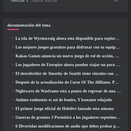
Noticias
Buscar noticias
documentación del tema
La isla de Wyrmscraig ahora está disponible para explorar en RuneScape de la vieja escuela
Los mejores juegos gratuitos para disfrutar con tu equipo (2026)
Kakao Games anuncia un nuevo juego de rol de acción, doncella guardiana
Los jugadores de Eterspire ahora pueden viajar un poco en el tiempo... como regalo
El descubridor de Jimothy de Seattle tiene vínculos con ArenaNet, Por supuesto que lo agregarán a Guild Wars 2
Después de la actualización de Curse Of The Allflame, Path Of Exile anuncia varios cambios según los comentarios
Nightwave de Warframe está a punto de regresar de una manera impactante
Aniimo realmente es así de bonito, Y bastante relajado
El primer juego oficial de Hololive lanzado esta semana
Guerras de gremios 3 Permitirá a los jugadores experimentar el mundo de Tyria antes de que los dragones ancianos despertaran
6 Divertidas modificaciones de audio que debes probar para Marvel Rivals