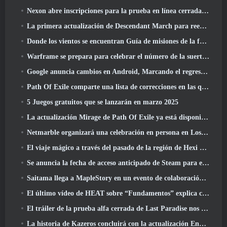
Nexon abre inscripciones para la prueba en línea cerrada de abril de MapleStory Classic World
La primera actualización de Descendant March para reequilibrar el Sharen y presentar contenido nuevo
Donde los vientos se encuentran Guía de misiones de la fortaleza de Whitecrown
Warframe se prepara para celebrar el número de la suerte 13 Con eventos de aniversario
Google anuncia cambios en Android, Marcando el regreso de Fortnite a Play Store
Path Of Exile comparte una lista de correcciones en las que se está trabajando después del lanzamiento de Mirage
5 Juegos gratuitos que se lanzarán en marzo 2025
La actualización Mirage de Path Of Exile ya está disponible
Netmarble organizará una celebración en persona en Los Ángeles. Antes de los siete pecados capitales: Lanzamiento de origen
El viaje mágico a través del pasado de la región de Hexi comienza donde los vientos se encuentran hoy
Se anuncia la fecha de acceso anticipado de Steam para el ARPG Crystalfall de Steampunk
Saitama llega a MapleStory en un evento de colaboración con One-Punch Man
El último vídeo de HEAT sobre “Fundamentos” explica cómo trabajan juntos los agentes y los tanques
El tráiler de la prueba alfa cerrada de Last Paradise nos recuerda cómo es realmente sobrevivir al Apocalipsis zombi
La historia de Kazeros concluirá con la actualización Ends Of The Abyss de Lost Ark