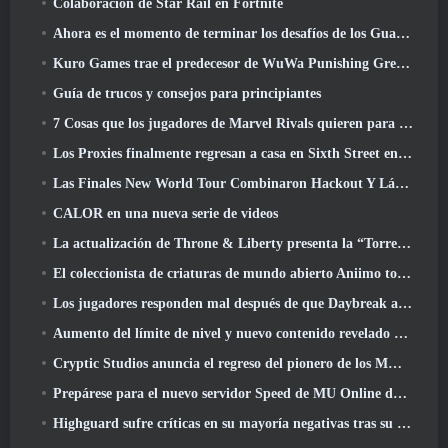
Colaboración de Star Rail en Fortnite
Ahora es el momento de terminar los desafíos de los Guardianes de la Llama en Path Of Exile durante Legacy Of Phrecia
Kuro Games trae el predecesor de WuWa Punishing Grey Raven a Steam
Guía de trucos y consejos para principiantes
7 Cosas que los jugadores de Marvel Rivals quieren para el juego 2026
Los Proxies finalmente regresan a casa en Sixth Street en la versión de Zenless Zone Zero 2.6 Actualizar
Las Finales New World Tour Combinaron Hackout Y Láseres Orbitales
CALOR en una nueva serie de videos
La actualización de Throne & Liberty presenta la “Torre de la codicia” generada aleatoriamente
El coleccionista de criaturas de mundo abierto Aniimo toca las notas correctas
Los jugadores responden mal después de que Daybreak anunciara planes para saltarse las hojas de ruta de EverQuest y EQ2
Aumento del límite de nivel y nuevo contenido revelado en Phantasy Star Online 2: Corriente de onda titular de NGS
Cryptic Studios anuncia el regreso del pionero de los MMO Jack Emmert como director ejecutivo
Prepárese para el nuevo servidor Speed ​​de MU Online durante el evento previo
Highguard sufre críticas en su mayoría negativas tras su lanzamiento