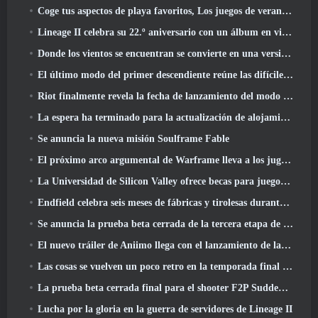
Coge tus aspectos de playa favoritos, Los juegos de verano han regresado a Overwatch
Lineage II celebra su 22.º aniversario con un álbum en vinilo de edición coleccionista
Donde los vientos se encuentran se convierte en una versión “Eastern Steampunk” 2.0
El último modo del primer descendiente reúne las difíciles batallas de intercepción del vacío y las profundidades
Riot finalmente revela la fecha de lanzamiento del modo clásico de League Of Legends
La espera ha terminado para la actualización de alojamiento para grandes jugadores de RuneScape
Se anuncia la nueva misión Soulframe Fable
El próximo arco argumental de Warframe lleva a los jugadores a un mapa estelar completamente nuevo, El sistema Tau
La Universidad de Silicon Valley ofrece becas para juegos y algunos de los requisitos son interesantes
Endfield celebra seis meses de fábricas y tirolesas durante su próxima actualización
Se anuncia la prueba beta cerrada de la tercera etapa de las batallas de infantería de Of War Thunder
El nuevo tráiler de Aniimo llega con el lanzamiento de la última prueba beta cerrada
Las cosas se vuelven un poco retro en la temporada final 11 Actualizar
La prueba beta cerrada final para el shooter F2P Sudden Attack Zero Point de Nexon comenzó hoy
Lucha por la gloria en la guerra de servidores de Lineage II