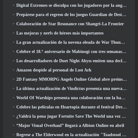
Digital Extremes se disculpa con los jugadores por la angustia causada por las “invitaciones nefastas” en Warframe
Prepárese para el regreso de los juegos Guardian de Destiny 2
Colaboración de Star Resonance con Shangri-La Frontier
Las mejoras y nerfs de héroes más importantes
La gran actualización de la novena oleada de War Thunder mejora el aspecto de las batallas navales con imágenes acuáticas mejoradas
Celebre el 18.º aniversario de Mabinogi con tres semanas de eventos y recompensas
Los desarrolladores de Duet Night Abyss emiten una declaración oficial sobre un reciente incidente de malware después de la actualización del juego
Amazon despide al personal de Lost Ark
2D Fantasy MMORPG Angels Online Global abre preinscripción
La última actualización de Vindictus presenta una nueva incursión en la que los jugadores se enfrentarán al Guardián de Caliburn
World Of Warships presenta una colaboración con la banda sueca de heavy metal Sabaton
Celebre las películas en Heartopia durante el festival Dreamlight Cinematics
¿Valdrá la pena jugar Fortnite Save The World una vez que sea gratis??
“Major Visual Overhaul” llegará a Albion Online en abril
Regrese a The Elderwood en la actualización "Toadstool Tales" de Palia