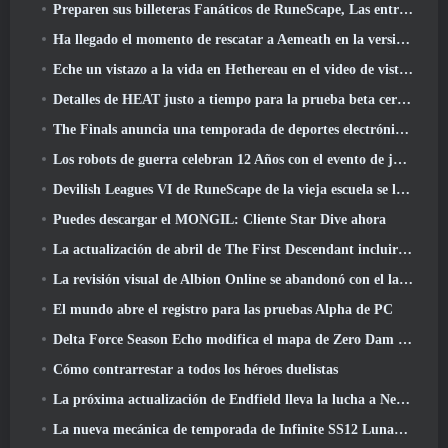
Preparen sus billeteras Fanáticos de RuneScape, Las entradas para RuneFest están a punto de salir a la venta
Ha llegado el momento de rescatar a Aemeath en la versión de Wuthering Waves 3.3 Actualizar
Eche un vistazo a la vida en Hethereau en el video de vista previa del juego de lanzamiento de Neverness To Everness
Detalles de HEAT justo a tiempo para la prueba beta cerrada
The Finals anuncia una temporada de deportes electrónicos de 200.000 dólares
Los robots de guerra celebran 12 Años con el evento de juegos robóticos marcianos
Devilish Leagues VI de RuneScape de la vieja escuela se lanza hoy
Puedes descargar el MONGIL: Cliente Star Dive ahora
La actualización de abril de The First Descendant incluirá la versión Beta del nuevo contenido del juego final
La revisión visual de Albion Online se abandonó con el lanzamiento de la actualización Radiant Wilds hoy
El mundo abre el registro para las pruebas Alpha de PC
Delta Force Season Echo modifica el mapa de Zero Dam y amplía la jugabilidad de operaciones
Cómo contrarrestar a todos los héroes duelistas
La próxima actualización de Endfield lleva la lucha a Nefarith
La nueva mecánica de temporada de Infinite SS12 Lunaria es una de las "mayores adiciones" al juego