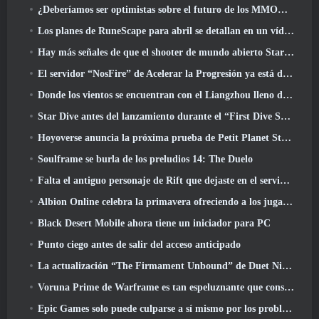
¿Deberíamos ser optimistas sobre el futuro de los MMORPG??
Los planes de RuneScape para abril se detallan en un vídeo para desarrolladores
Hay más señales de que el shooter de mundo abierto StarCraft podría ser algo real
El servidor “NosFire” de Acelerar la Progresión ya está disponible en NosTale
Donde los vientos se encuentran con el Liangzhou lleno de nieve ahora disponible con el lanzamiento de la versión 1.5
Star Dive antes del lanzamiento durante el “First Dive Show”
Hoyoverse anuncia la próxima prueba de Petit Planet Stardrift
Soulframe se burla de los preludios 14: The Duelo
Falta el antiguo personaje de Rift que dejaste en el servidor muerto? Gamigo tiene una solución para eso
Albion Online celebra la primavera ofreciendo a los jugadores una linda montura de conejito
Black Desert Mobile ahora tiene un iniciador para PC
Punto ciego antes de salir del acceso anticipado
La actualización “The Firmament Unbound” de Duet Night Abyss concluye la historia de Huaxu
Voruna Prime de Warframe es tan espeluznante que consiguió su propio tráiler de Red Band
Epic Games solo puede culparse a sí mismo por los problemas recientes