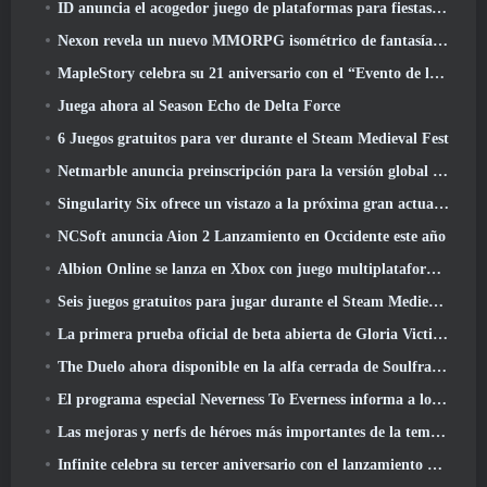
ID anuncia el acogedor juego de plataformas para fiestas Totopia durante la exhibición de Xbox, Comienza el reclutamiento Beta
Nexon revela un nuevo MMORPG isométrico de fantasía oscura, Brasas de los sin corona
MapleStory celebra su 21 aniversario con el “Evento de la Universidad Maple”
Juega ahora al Season Echo de Delta Force
6 Juegos gratuitos para ver durante el Steam Medieval Fest
Netmarble anuncia preinscripción para la versión global del MMORPG de ciencia ficción RF Online Next
Singularity Six ofrece un vistazo a la próxima gran actualización de Palia The Royal Highlands
NCSoft anuncia Aion 2 Lanzamiento en Occidente este año
Albion Online se lanza en Xbox con juego multiplataforma completo
Seis juegos gratuitos para jugar durante el Steam Medieval Fest
La primera prueba oficial de beta abierta de Gloria Victis comienza hoy
The Duelo ahora disponible en la alfa cerrada de Soulframe
El programa especial Neverness To Everness informa a los jugadores qué esperar en los lanzamientos
Las mejoras y nerfs de héroes más importantes de la temporada 7.5
Infinite celebra su tercer aniversario con el lanzamiento de Lunaria SS12 hoy