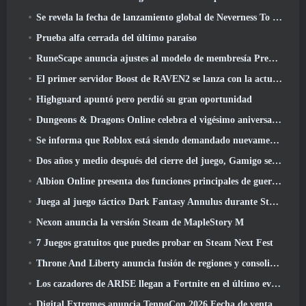
Se revela la fecha de lanzamiento global de Neverness To Everness
Prueba alfa cerrada del último paraíso
RuneScape anuncia ajustes al modelo de membresía Premier para tener en cuenta los cambios recientes en el MMORPG
El primer servidor Boost de RAVEN2 se lanza con la actualización de hoy
Highguard apuntó pero perdió su gran oportunidad
Dungeons & Dragons Online celebra el vigésimo aniversario de Natural con misiones y recompensas especiales
Se informa que Roblox está siendo demandado nuevamente por “prácticas que ponen en peligro y explotan a los niños”
Dos años y medio después del cierre del juego, Gamigo se burla del regreso del MMO medieval Glory Victis
Albion Online presenta dos funciones principales de guerra de facciones en la actualización Realm Divided Part II
Juega al juego táctico Dark Fantasy Annulus durante Steam Next Fest
Nexon anuncia la versión Steam de MapleStory M
7 Juegos gratuitos que puedes probar en Steam Next Fest
Throne And Liberty anuncia fusión de regiones y consolidación de servidores
Los cazadores de ARISE llegan a Fortnite en el último evento de colaboración
Digital Extremes anuncia TennoCon 2026 Fecha de venta de entradas