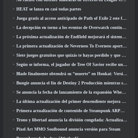
HEAT se lanza en casi todas partes
Juega gratis al acceso anticipado de Path of Exile 2 este fin de semana
La decepción en torno a los eventos de Overwatch continúa 10 Año Aniversario
La próxima actualización de Endfield mejorará el sistema de fábrica
La primera actualización de Neverness To Everness aporta mucho a la mesa
Siete juegos gratuitos que quizás te hayas perdido y que forman parte del Steam Ocean Fest
Según se informa, el jugador de Tree Of Savior recibe un premio especial por gastar 100.000 dólares en el juego
Blade finalmente obtendrá su “muerte” en Honkai: Versión de riel en estrella 4.3
Bungie anuncia el fin de Destiny 2 Producción mientras se preparan para trabajar en nuevos proyectos
Se anuncia la fecha de lanzamiento de la expansión Where Winds Meet “Imperial Palace”
La última actualización del primer descendiente mejora el ciclo agrícola y actualiza el modo Embestida
Primera actualización de contenido de Steampunk ARPG Crystalfall para abordar las "preocupaciones clave de los jugadores"
Trono y libertad anuncia la división congelada: Actualización Nix
Pixel Art MMO Soulbound anuncia versión para Steam