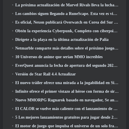
La próxima actualización de Marvel Rivals lleva la lucha a los dioses
Los cambios siguen llegando a RuneScape. Esta vez es vivienda para jugadores
Es oficial, Nexon publicará Overwatch en Corea del Sur en el futuro
Obtén la experiencia Cyberpunk, Completo con ciberpsicosis, En el próximo evento cruzado de Apex Legends
Dirígete a la playa en la última actualización de Palia
Netmarble comparte más detalles sobre el próximo juego de nivelación en solitario, Nivelación en solitario: KARMA en la Anime Expo
10 Universos de anime que serían MMO increíbles
EverQuest anuncia la fecha de apertura del segundo 2026 Servidor de expansión con bloqueo de tiempo
Versión de Star Rail 4.4 Actualizar
El nuevo tráiler ofrece una mirada a la jugabilidad en Silver Palace
Infinite ofrece el primer vistazo al héroe con forma de sirena que llegará en SS13: Recuperación de la vista
Nuevo MMORPG Ragnarok basado en navegador, Se anuncia el universo Ragnarok
El CALOR se vuelve más caliente con el lanzamiento de un nuevo mapa del desierto
5 Los mejores lanzamientos gratuitos para jugar desde 2025, ¿Todavía vale la pena jugar? 2026?
El motor de juego que impulsa el universo de un solo fragmento de Eve Online ahora es de código abierto