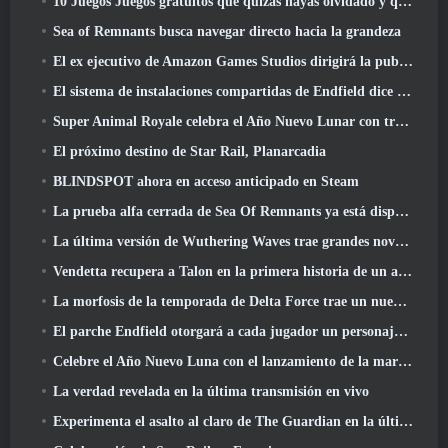
10 Juegos Juegos gratuitos que quizás hayas olvidado y que participan en el PvP Fest de Steam
Sea of ​​Remnants busca navegar directo hacia la grandeza
El ex ejecutivo de Amazon Games Studios dirigirá la publicación occidental de Aion 2
El sistema de instalaciones compartidas de Endfield dice sobre los jugadores
Super Animal Royale celebra el Año Nuevo Lunar con tres semanas de eventos de Super Horse
El próximo destino de Star Rail, Planarcadia
BLINDSPOT ahora en acceso anticipado en Steam
La prueba alfa cerrada de Sea Of Remnants ya está disponible
La última versión de Wuthering Waves trae grandes novedades y cambios en la calidad de vida
Vendetta recupera a Talon en la primera historia de un año de duración en Overwatch (Sin "2", Blizzard está dejando eso)
La morfosis de la temporada de Delta Force trae un nuevo mapa, Modos, Y mejoras solicitadas por los jugadores
El parche Endfield otorgará a cada jugador un personaje gratuito de seis estrellas de su elección
Celebre el Año Nuevo Luna con el lanzamiento de la maravilla invernal de Palia: Actualización de Año Nuevo de Riffrocin
La verdad revelada en la última transmisión en vivo
Experimenta el asalto al claro de The Guardian en la última actualización de Guild Wars 2 que comienza hoy