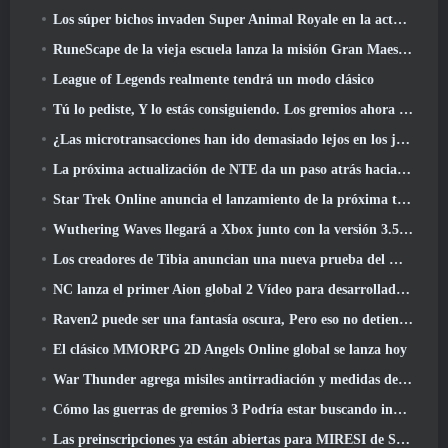
Los súper bichos invaden Super Animal Royale en la actualización 'Super Natural'
RuneScape de la vieja escuela lanza la misión Gran Maestro 'The Blood Moon Rises', Poniendo fin a una línea de búsqueda de 20 años
League of Legends realmente tendrá un modo clásico
Tú lo pediste, Y lo estás consiguiendo. Los gremios ahora están disponibles en Eterspire
¿Las microtransacciones han ido demasiado lejos en los juegos gratuitos??
La próxima actualización de NTE da un paso atrás hacia un juego de mesa de fantasía
Star Trek Online anuncia el lanzamiento de la próxima temporada “Undiscovered”
Wuthering Waves llegará a Xbox junto con la versión 3.5 Actualizar
Los creadores de Tibia anuncian una nueva prueba del MMORPG de zombis de la vieja escuela, Persistir en línea
NC lanza el primer Aion global 2 Vídeo para desarrolladores, Compartir detalles sobre el juego
Raven2 puede ser una fantasía oscura, Pero eso no detiene la diversión del verano
El clásico MMORPG 2D Angels Online global se lanza hoy
War Thunder agrega misiles antirradiación y medidas de soporte electrónico en la actualización de caballería pesada
Cómo las guerras de gremios 3 Podría estar buscando innovar en el espacio MMO
Las preinscripciones ya están abiertas para MIRESI de Smilegate: Futuro invisible