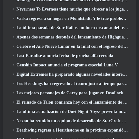
Neverness To Everness tiene mucho que ofrecer a los jugadores, particularmente divertido
Varka regresa a su hogar en Mondstadt, Y le trae problemas en la actualización Luna V de Genshin Impact
La última parada de Star Rail es un buen descanso del trauma
Apenas dos semanas después del lanzamiento de Highguard, Wildlight Entertainment anuncia despidos
Celebre el Año Nuevo Lunar en la final con el regreso del 'Modo Bank It'
Last Paradise anuncia fecha de prueba alfa cerrada
Genshin Impact anuncia el programa especial Luna V
Digital Extremes ha preparado algunas novedades interesantes para celebrar el Año Nuevo Lunar en Warframe
Los Heckbugs han regresado al tesoro justo a tiempo para la temporada del amor
Los mejores personajes de Carry para jugar en Deadlock
El reinado de Talon comienza hoy con el lanzamiento de la temporada de Overwatch 1: Conquista
La última actualización de Duet Night Abyss presenta monturas
Nexon ha reunido un equipo de desarrollo de StarCraft Shooter según un informe de un medio coreano
Deathwing regresa a Hearthstone en la próxima expansión de Cataclysm