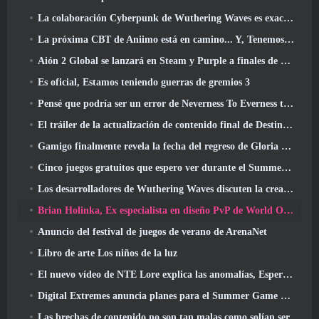
La colaboración Cyberpunk de Wuthering Waves es exactamente lo que quiero de mis eventos cruzados de videojuegos
La próxima CBT de Aniimo está en camino... Y, Tenemos una ventana de lanzamiento oficial
Aión 2 Global se lanzará en Steam y Purple a finales de este año
Es oficial, Estamos teniendo guerras de gremios 3
Pensé que podría ser un error de Neverness To Everness tener el evento Porsche Collab Gacha tan temprano, Pero me equivoqué
El tráiler de la actualización de contenido final de Destiny 2 es un grito de guerra
Gamigo finalmente revela la fecha del regreso de Gloria Victis, ¿Sobrevivirá la segunda vez??
Cinco juegos gratuitos que espero ver durante el Summer Game Fest
Los desarrolladores de Wuthering Waves discuten la creación de la secuencia de batalla Lahai-Roi Mech
Brian Holinka, Ex especialista en diseño PvP de World Of Warcraft, Se une al equipo MMO de League Of Legends
Anuncio del festival de juegos de verano de ArenaNet
Libro de arte Los niños de la luz
El nuevo vídeo de NTE Lore explica las anomalías, Esperar, Y cómo una organización "secreta" lo rastrea todo
Digital Extremes anuncia planes para el Summer Game Fest
Las brechas de contenido no son tan malas como solían ser