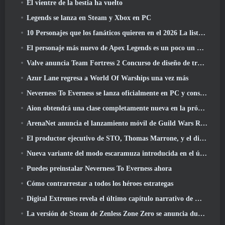
El vientre de la bestia ha vuelto
Legends se lanza en Steam y Xbox en PC
10 Personajes que los fanáticos quieren en el 2026 La lista de Marvel Rivals es la que tiene más probabilidades de suceder
El personaje más nuevo de Apex Legends es un poco un demonio de la velocidad
Valve anuncia Team Fortress 2 Concurso de diseño de trofeos ÜBERFEST
Azur Lane regresa a World Of Warships una vez más
Neverness To Everness se lanza oficialmente en PC y consolas
Aion obtendrá una clase completamente nueva en la próxima actualización de Dread Blade
ArenaNet anuncia el lanzamiento móvil de Guild Wars Reforged
El productor ejecutivo de STO, Thomas Marrone, y el director creativo de Neverwinter, Randy Mosiondz, hablan sobre los juegos y el futuro de Cryptic.
Nueva variante del modo escaramuza introducida en el último acto de Valorant
Puedes preinstalar Neverness To Everness ahora
Cómo contrarrestar a todos los héroes estrategas
Digital Extremes revela el último capítulo narrativo de Warframe con nuevos cortos de anime
La versión de Steam de Zenless Zone Zero se anuncia durante la versión 2.8 Programa Especial