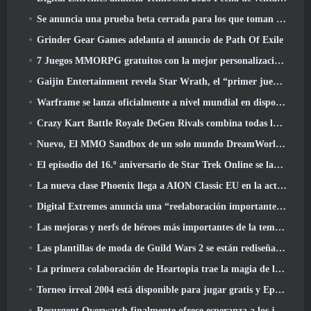
Se anuncia una prueba beta cerrada para los que toman tiempo en juegos de disparos en tercera persona
Grinder Gear Games adelanta el anuncio de Path Of Exile
7 Juegos MMORPG gratuitos con la mejor personalización de personajes
Gaijin Entertainment revela Star Wrath, el “primer juego de acción de extracción espacial”
Warframe se lanza oficialmente a nivel mundial en dispositivos Android
Crazy Kart Battle Royale DeGen Rivals combina todas las cosas que probablemente no sabías que querías combinadas
Nuevo, El MMO Sandbox de un solo mundo DreamWorld llegará al acceso anticipado de Steam
El episodio del 16.º aniversario de Star Trek Online se lanza como parte de la actualización "Corrupción"
La nueva clase Phoenix llega a AION Classic EU en la actualización 'Ignite'
Digital Extremes anuncia una “reelaboración importante” del sistema de progresión del jugador de Soulframe
Las mejoras y nerfs de héroes más importantes de la temporada 6.5
Las plantillas de moda de Guild Wars 2 se están rediseñando según los comentarios de los jugadores
La primera colaboración de Heartopia trae la magia de la amistad de My Little Pony
Torneo irreal 2004 está disponible para jugar gratis y Epic no demandará a nadie por ello
Resurgent Overwatch finalmente ofrece esperanza a los jugadores