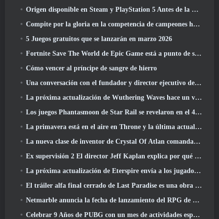
Origen disponible en Steam y PlayStation 5 Antes de la marcha 23 Lanzamiento
Compite por la gloria en la competencia de campeones huecos de New Eridu en la próxima actualización de Zenless Zone Zero
5 Juegos gratuitos que se lanzarán en marzo 2026
Fortnite Save The World de Epic Game está a punto de ser un juego gratuito
Cómo vencer al príncipe de sangre de hierro
Una conversación con el fundador y director ejecutivo de Netmarble, Ken Kim, sobre MONGIL: Buceo estelar
La próxima actualización de Wuthering Waves hace un viaje al “lado oscuro”
Los juegos Phantasmoon de Star Rail se revelaron en el 4.1 Programa Especial
La primavera está en el aire en Throne y la última actualización de Liberty
La nueva clase de inventor de Crystal Of Atlan comanda a los Magitech Mechs en la batalla
Ex supervisión 2 El director Jeff Kaplan explica por qué dejó a Blizzard
La próxima actualización de Eterspire envía a los jugadores a las minas enanas
El tráiler alfa final cerrado de Last Paradise es una obra de arte pequeña pero aterradora
Netmarble anuncia la fecha de lanzamiento del RPG de acción para domesticar monstruos Mongil: Buceo estelar
Celebrar 9 Años de PUBG con un mes de actividades especiales