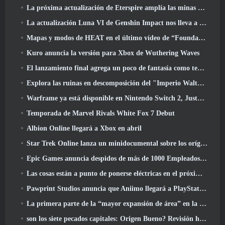
La próxima actualización de Eterspire amplía las minas enanas y ofrece una revisión completa del combate contra jefes
La actualización Luna VI de Genshin Impact nos lleva a ese lugar del que Mondstadt sigue hablando pero que nunca hemos visto
Mapas y modos de HEAT en el último vídeo de “Foundations”
Kuro anuncia la versión para Xbox de Wuthering Waves
El lanzamiento final agrega un poco de fantasía como temporada 10 Lanzamientos
Explora las ruinas en descomposición del "Imperio Walthen" en la próxima gran actualización de RAVEN2
Warframe ya está disponible en Nintendo Switch 2, Justo a tiempo para el lanzamiento de Shadowgrapher
Temporada de Marvel Rivals White Fox 7 Debut
Albion Online llegará a Xbox en abril
Star Trek Online lanza un minidocumental sobre los orígenes de la Federación para celebrar el 16º aniversario
Epic Games anuncia despidos de más de 1000 Empleados, Citando "Descenso en el compromiso de Fortnite"
Las cosas están a punto de ponerse eléctricas en el próximo evento Aftershock de Apex Legends
Pawprint Studios anuncia que Aniimo llegará a PlayStation 5 Y la tienda de Epic Games en los lanzamientos
La primera parte de la “mayor expansión de área” en la historia de RuneScape se lanza hoy
son los siete pecados capitales: Origen Bueno? Revisión honesta