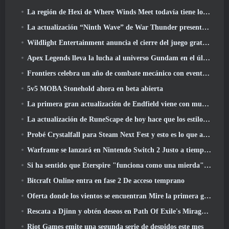
La región de Hexi de Where Winds Meet todavía tiene lo que los jugadores aman y al mismo tiempo es una experiencia única
La actualización “Ninth Wave” de War Thunder presenta aviones de rango IX
Wildlight Entertainment anuncia el cierre del juego gratuito Hero Shooter Highguard
Apex Legends lleva la lucha al universo Gundam en el último evento cruzado
Frontiers celebra un año de combate mecánico con eventos de aniversario
5v5 MOBA Stonehold ahora en beta abierta
La primera gran actualización de Endfield viene con muchas optimizaciones
La actualización de RuneScape de hoy hace que los estilos de combate originales del MMORPG sean más fáciles de aprender
Probé Crystalfall para Steam Next Fest y esto es lo que aprendí
Warframe se lanzará en Nintendo Switch 2 Justo a tiempo para la próxima actualización importante, El fotógrafo de sombras
Si ha sentido que Eterspire "funciona como una mierda", El director creativo dice que ya no es así
Bitcraft Online entra en fase 2 De acceso temprano
Oferta donde los vientos se encuentran Mire la primera gran expansión en la transmisión en vivo de Hexi
Rescata a Djinn y obtén deseos en Path Of Exile's Mirage League
Riot Games emite una segunda serie de despidos este mes