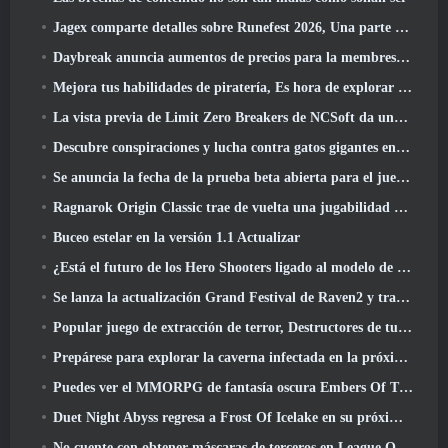
Jagex comparte detalles sobre Runefest 2026, Una parte de la celebración del 25 aniversario de RuneScape IP
Daybreak anuncia aumentos de precios para la membresía VIP de Lord Of The Rings Online
Mejora tus habilidades de piratería, Es hora de explorar Night City en Wuthering Waves
La vista previa de Limit Zero Breakers de NCSoft da una idea de qué esperar de la próxima prueba del prólogo
Descubre conspiraciones y lucha contra gatos gigantes en tu tiempo de inactividad en la última actualización de Where Winds Meet
Se anuncia la fecha de la prueba beta abierta para el juego Dark Fantasy Extraction, Cazador de la niebla
Ragnarok Origin Classic trae de vuelta una jugabilidad MMORPG justa y CBT abre en junio 4
Buceo estelar en la versión 1.1 Actualizar
¿Está el futuro de los Hero Shooters ligado al modelo de servicio en vivo F2P??
Se lanza la actualización Grand Festival de Raven2 y trae consigo la nueva clase Warlord
Popular juego de extracción de terror, Destructores de tumbas, Lanzamientos en Occidente
Prepárese para explorar la caverna infectada en la próxima actualización de Eterspire
Puedes ver el MMORPG de fantasía oscura Embers Of The Uncrown de Nexon durante el Steam Next Fest
Duet Night Abyss regresa a Frost Of Icelake en su próxima actualización Steampunk
No cuente con obtener máscaras de terceros en League Of Legends