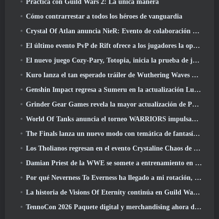
Práctica con Guild Wars 2: La única manera
Cómo contrarrestar a todos los héroes de vanguardia
Crystal Of Atlan anuncia NieR: Evento de colaboración de autómatas
El último evento PvP de Rift ofrece a los jugadores la oportunidad de ganar hasta 4000 Créditos y un nuevo título
El nuevo juego Cozy-Pary, Totopia, inicia la prueba de juego beta cerrada
Kuro lanza el tan esperado tráiler de Wuthering Waves Cyberpunk: Cruce de Edgerunners
Genshin Impact regresa a Sumeru en la actualización Luna VII
Grinder Gear Games revela la mayor actualización de Path Of Exile II hasta el momento, El regreso de los antiguos
World Of Tanks anuncia el torneo WARRIORS impulsado por la comunidad
The Finals lanza un nuevo modo con temática de fantasía medieval, 'Dragon's Claim'
Los Tholianos regresan en el evento Crystaline Chaos de Star Trek Online
Damian Priest de la WWE se somete a entrenamiento en “The Loot Camp” en el tráiler Live Action Burst Fest de Delta Force
Por qué Neverness To Everness ha llegado a mi rotación, Por ahora
La historia de Visions Of Eternity continúa en Guild Wars 2 La próxima semana
TennoCon 2026 Paquete digital y merchandising ahora disponibles para comprar