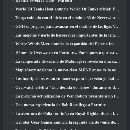
Raven2 revela la clase "Warlord"
World Of Tanks Heat anuncia World Of Tanks oficial: Fecha de lanzamiento de HEAT
Tenga cuidado con el hielo en el módulo 33 de Neverwinter, Frío cortante
GGG se prepara para avanzar en el destino de las ligas Vaal de Path Of Exile 2 antes del lanzamiento del regreso de los Antiguos
Las mejoras y nerfs de héroes más importantes de la temporada 8
Where Winds Meet anuncia la expansión del Palacio Imperial y comparte una hoja de ruta de contenido "masiva"
Héroes de Overwatch en Fortnite... Por supuesto que estaba destinado a suceder
La temporada de verano de Mabinogi se revela en una carta del productor
MapleStory adelanta la nueva clase SHINE antes de la actualización de junio
Las inscripciones están en marcha para la versión global de la 'Prueba de prólogo' de Limit Zero Breakers de NCSoft
Overwatch celebra “Una década de héroes” durante su décimo aniversario
La próxima actualización de War Robots presentará un francotirador inspirado en Lovecraft
Una nueva experiencia de Bob Ross llega a Fortnite
La aventura de Palia continúa en Royal Highlands con la actualización de hoy
Grinder Gear Games anuncia la segunda ola de venta de entradas para ExileCon