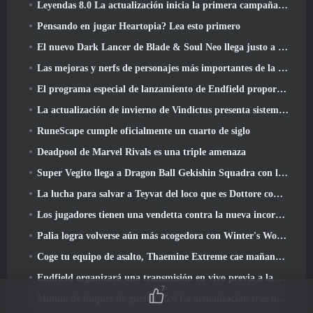
Leyendas 8.0 La actualización inicia la primera campaña de 2026
Pensando en jugar Heartopia? Lea esto primero
El nuevo Dark Lancer de Blade & Soul Neo llega justo a tiempo para el primer aniversario
Las mejoras y nerfs de personajes más importantes de la temporada 6
El programa especial de lanzamiento de Endfield proporciona detalles sobre el sistema de monetización del juego
La actualización de invierno de Vindictus presenta sistemas para facilitar la progresión de los jugadores
RuneScape cumple oficialmente un cuarto de siglo
Deadpool de Marvel Rivals es una triple amenaza
Super Vegito llega a Dragon Ball Gekishin Squadra con la llegada de la temporada 3
La lucha para salvar a Teyvat del loco que es Dottore comienza hoy en Genshin Impact
Los jugadores tienen una vendetta contra la nueva incorporación de Overwatch
Palia logra volverse aún más acogedora con Winter's Wonder: Actualización del Santuario Nevado
Coge tu equipo de asalto, Thaemine Extreme cae mañana en Lost Ark
Endfield organizará una transmisión en vivo previa a la transmisión en vivo esta semana
7
Mundo de buques de guerra 15.0 La actualización trae nuevos acorazados europeos, Una colaboración de Commander y más