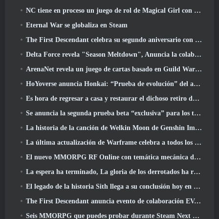
NC tiene en proceso un juego de rol de Magical Girl con un estilo artístico inspirado en el anime de los 90
Eternal War se globaliza en Steam
The First Descendant celebra su segundo aniversario con Descendant Fest 2026 Arroyo
Delta Force revela "Season Meltdown", Anuncia la colaboración de Rainbow Six Siege
ArenaNet revela un juego de cartas basado en Guild Wars, Atado a la niebla
HoYoverse anuncia Honkai: “Prueba de evolución” del anime Nexus
Es hora de regresar a casa y restaurar el dichoso retiro donde se encuentran los vientos
Se anuncia la segunda prueba beta “exclusiva” para los tomadores de tiempo del shooter de supervivencia en equipo
La historia de la canción de Welkin Moon de Genshin Impact llega y termina.. en la luna
La última actualización de Warframe celebra a todos los papás espaciales
El nuevo MMORPG RF Online con temática mecánica de Netmarble se lanza a nivel mundial
La espera ha terminado, La gloria de los derrotados ha regresado
El legado de la historia Sith llega a su conclusión hoy en la última actualización de SWTOR
The First Descendant anuncia evento de colaboración EVANGELION
Seis MMORPG que puedes probar durante Steam Next Fest