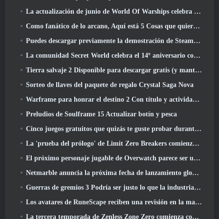
La actualización de junio de World Of Warships celebra el Día de la Independencia de EE. UU. con una nueva campaña narrativa
Como fanático de lo arcano, Aquí está 5 Cosas que quiero ver del MMO de Riot
Puedes descargar previamente la demostración de Steam Next Fest de Embers Of The Uncrowned Tomorrow
La comunidad Secret World celebra el 14º aniversario con un misterio que deberán resolver juntos
Tierra salvaje 2 Disponible para descargar gratis (y mantener) Por tiempo limitado
Sorteo de llaves del paquete de regalo Crystal Saga Nova
Warframe para honrar el destino 2 Con título y actividad especial en el juego
Preludios de Soulframe 15 Actualizar botín y pesca
Cinco juegos gratuitos que quizás te guste probar durante el Bullet Fest
La 'prueba del prólogo' de Limit Zero Breakers comienza hoy
El próximo personaje jugable de Overwatch parece ser un jefe criminal cyborg con exceso de trabajo
Netmarble anuncia la próxima fecha de lanzamiento global de RF Online
Guerras de gremios 3 Podría ser justo lo que la industria de los MMO necesita ahora mismo
Los avatares de RuneScape reciben una revisión en la mayor actualización visual del juego en los últimos diez años
La tercera temporada de Zenless Zone Zero comienza con un viaje a una isla Bangboo en el cielo, Y a la plataforma Steam