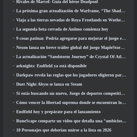
Rivales de Marvel: Guía del héroe Deadpool
La próxima gran actualización de Warframe, “The Shadowgrapher” llegará en marzo
Viaja a las tierras nevadas de Roya Frostlands en Wuthering Waves Próxima versión 3.1
La segunda beta cerrada de Aniimo comienza hoy
9 cosas patinar. Podría agregarse para mejorar el juego en 2026
Nexon lanza un breve tráiler global del juego MapleStory Classic World
La actualización “Sandstorm Journey” de Crystal Of Atlan eleva el límite de nivel a 70
arknights: Endfield ya está disponible
Darkpaw revela las reglas que los jugadores eligieron para el próximo servidor Frostreaver de EverQuest
Duet Night Abyss se lanza en Steam
Si estás buscando un nuevo, Juego de deportes competitivos, La prueba beta cerrada del fútbol estilo libre 2 está en camino
Cómo vencer la libertad suprema donde se encuentran los vientos
Endfield hoy y prepárate para el lanzamiento
RuneScape comparte un vídeo que detalla una “ambiciosa serie de actualizaciones de contenido”
10 Personajes que deberían unirse a la lista en 2026