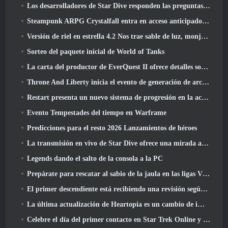
Los desarrolladores de Star Dive responden las preguntas de los jugadores en una transmisión en vivo sorpresa
Steampunk ARPG Crystalfall entra en acceso anticipado, Pero no sin algunos problemas
Versión de riel en estrella 4.2 Nos trae sable de luz, monja-chuck, El baterista pionero y un emanador de euforia
Sorteo del paquete inicial de World of Tanks
La carta del productor de EverQuest II ofrece detalles sobre el servidor de expansión con tiempo bloqueado
Throne And Liberty inicia el evento de generación de archboss doble
Restart presenta un nuevo sistema de progresión en la actualización de la temporada SS4
Evento Tempestades del tiempo en Warframe
Predicciones para el resto 2026 Lanzamientos de héroes
La transmisión en vivo de Star Dive ofrece una mirada al juego en acción antes del lanzamiento
Legends dando el salto de la consola a la PC
Prepárate para rescatar al sabio de la jaula en las ligas VI de RuneScape de la vieja escuela: Pactos demoniacos
El primer descendiente está recibiendo una revisión según Dev Stream
La última actualización de Heartopia es un cambio de imagen al estilo de Alicia en el país de las maravillas
Celebre el día del primer contacto en Star Trek Online y gane una nueva versión del Nobel Intel Battlecruiser