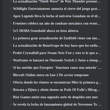
La actualización “Ninth Wave” de War Thunder presenta aviones de rango IX
Wildlight Entertainment anuncia el cierre del juego gratuito Hero Shooter Highguard
Apex Legends lleva la lucha al universo Gundam en el último evento cruzado
Frontiers celebra un año de combate mecánico con eventos de aniversario
5v5 MOBA Stonehold ahora en beta abierta
La primera gran actualización de Endfield viene con muchas optimizaciones
La actualización de RuneScape de hoy hace que los estilos de combate originales del MMORPG sean más fáciles de aprender
Probé Crystalfall para Steam Next Fest y esto es lo que aprendí
Warframe se lanzará en Nintendo Switch 2 Justo a tiempo para la próxima actualización importante, El fotógrafo de sombras
Si ha sentido que Eterspire "funciona como una mierda", El director creativo dice que ya no es así
Bitcraft Online entra en fase 2 De acceso temprano
Oferta donde los vientos se encuentran Mire la primera gran expansión en la transmisión en vivo de Hexi
Rescata a Djinn y obtén deseos en Path Of Exile's Mirage League
Riot Games emite una segunda serie de despidos este mes
Se revela la fecha de lanzamiento global de Neverness To Everness