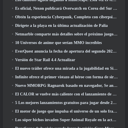
Es oficial, Nexon publicará Overwatch en Corea del Sur en el futuro
Obtén la experiencia Cyberpunk, Completo con ciberpsicosis, En el próximo evento cruzado de Apex Legends
Dirígete a la playa en la última actualización de Palia
Netmarble comparte más detalles sobre el próximo juego de nivelación en solitario, Nivelación en solitario: KARMA en la Anime Expo
10 Universos de anime que serían MMO increíbles
EverQuest anuncia la fecha de apertura del segundo 2026 Servidor de expansión con bloqueo de tiempo
Versión de Star Rail 4.4 Actualizar
El nuevo tráiler ofrece una mirada a la jugabilidad en Silver Palace
Infinite ofrece el primer vistazo al héroe con forma de sirena que llegará en SS13: Recuperación de la vista
Nuevo MMORPG Ragnarok basado en navegador, Se anuncia el universo Ragnarok
El CALOR se vuelve más caliente con el lanzamiento de un nuevo mapa del desierto
5 Los mejores lanzamientos gratuitos para jugar desde 2025, ¿Todavía vale la pena jugar? 2026?
El motor de juego que impulsa el universo de un solo fragmento de Eve Online ahora es de código abierto
Los súper bichos invaden Super Animal Royale en la actualización 'Super Natural'