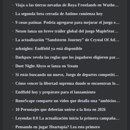
Viaja a las tierras nevadas de Roya Frostlands en Wuthering Waves Próxima versión 3.1
La segunda beta cerrada de Aniimo comienza hoy
9 cosas patinar. Podría agregarse para mejorar el juego en 2026
Nexon lanza un breve tráiler global del juego MapleStory Classic World
La actualización “Sandstorm Journey” de Crystal Of Atlan eleva el límite de nivel a 70
arknights: Endfield ya está disponible
Darkpaw revela las reglas que los jugadores eligieron para el próximo servidor Frostreaver de EverQuest
Duet Night Abyss se lanza en Steam
Si estás buscando un nuevo, Juego de deportes competitivos, La prueba beta cerrada del fútbol estilo libre 2 está en camino
Cómo vencer la libertad suprema donde se encuentran los vientos
Endfield hoy y prepárate para el lanzamiento
RuneScape comparte un vídeo que detalla una “ambiciosa serie de actualizaciones de contenido”
10 Personajes que deberían unirse a la lista en 2026
Leyendas 8.0 La actualización inicia la primera campaña de 2026
Pensando en jugar Heartopia? Lea esto primero