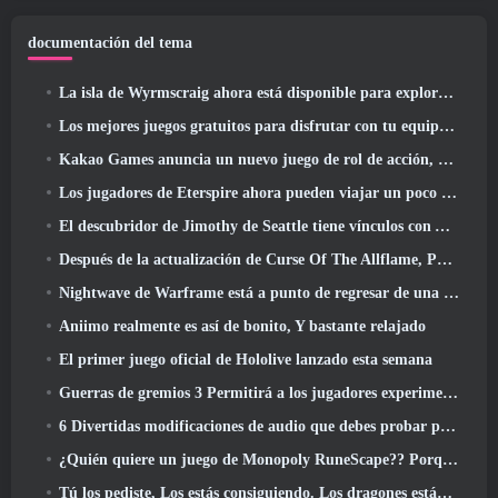
documentación del tema
La isla de Wyrmscraig ahora está disponible para explorar en RuneScape de la vieja escuela
Los mejores juegos gratuitos para disfrutar con tu equipo (2026)
Kakao Games anuncia un nuevo juego de rol de acción, doncella guardiana
Los jugadores de Eterspire ahora pueden viajar un poco en el tiempo... como regalo
El descubridor de Jimothy de Seattle tiene vínculos con ArenaNet, Por supuesto que lo agregarán a Guild Wars 2
Después de la actualización de Curse Of The Allflame, Path Of Exile anuncia varios cambios según los comentarios
Nightwave de Warframe está a punto de regresar de una manera impactante
Aniimo realmente es así de bonito, Y bastante relajado
El primer juego oficial de Hololive lanzado esta semana
Guerras de gremios 3 Permitirá a los jugadores experimentar el mundo de Tyria antes de que los dragones ancianos despertaran
6 Divertidas modificaciones de audio que debes probar para Marvel Rivals
¿Quién quiere un juego de Monopoly RuneScape?? Porque uno está en camino
Tú los pediste, Los estás consiguiendo. Los dragones están llegando a Albion Online