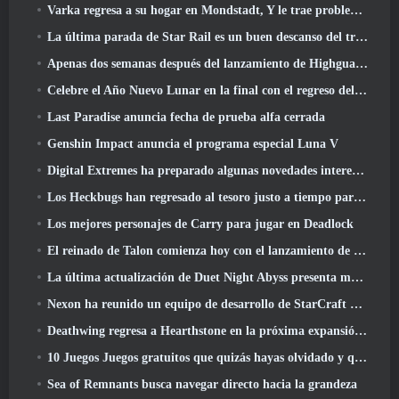
Varka regresa a su hogar en Mondstadt, Y le trae problemas en la actualización Luna V de Genshin Impact
La última parada de Star Rail es un buen descanso del trauma
Apenas dos semanas después del lanzamiento de Highguard, Wildlight Entertainment anuncia despidos
Celebre el Año Nuevo Lunar en la final con el regreso del 'Modo Bank It'
Last Paradise anuncia fecha de prueba alfa cerrada
Genshin Impact anuncia el programa especial Luna V
Digital Extremes ha preparado algunas novedades interesantes para celebrar el Año Nuevo Lunar en Warframe
Los Heckbugs han regresado al tesoro justo a tiempo para la temporada del amor
Los mejores personajes de Carry para jugar en Deadlock
El reinado de Talon comienza hoy con el lanzamiento de la temporada de Overwatch 1: Conquista
La última actualización de Duet Night Abyss presenta monturas
Nexon ha reunido un equipo de desarrollo de StarCraft Shooter según un informe de un medio coreano
Deathwing regresa a Hearthstone en la próxima expansión de Cataclysm
10 Juegos Juegos gratuitos que quizás hayas olvidado y que participan en el PvP Fest de Steam
Sea of ​​Remnants busca navegar directo hacia la grandeza