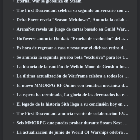
Eternal War se globaliza en Steam
The First Descendant celebra su segundo aniversario con Descendant Fest 2026 Arroyo
Delta Force revela "Season Meltdown", Anuncia la colaboración de Rainbow Six Siege
ArenaNet revela un juego de cartas basado en Guild Wars, Atado a la niebla
HoYoverse anuncia Honkai: “Prueba de evolución” del anime Nexus
Es hora de regresar a casa y restaurar el dichoso retiro donde se encuentran los vientos
Se anuncia la segunda prueba beta “exclusiva” para los tomadores de tiempo del shooter de supervivencia en equipo
La historia de la canción de Welkin Moon de Genshin Impact llega y termina.. en la luna
La última actualización de Warframe celebra a todos los papás espaciales
El nuevo MMORPG RF Online con temática mecánica de Netmarble se lanza a nivel mundial
La espera ha terminado, La gloria de los derrotados ha regresado
El legado de la historia Sith llega a su conclusión hoy en la última actualización de SWTOR
The First Descendant anuncia evento de colaboración EVANGELION
Seis MMORPG que puedes probar durante Steam Next Fest
La actualización de junio de World Of Warships celebra el Día de la Independencia de EE. UU. con una nueva campaña narrativa