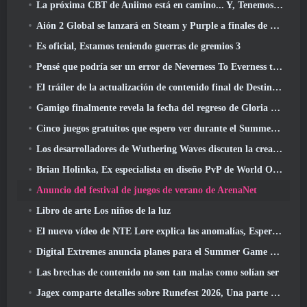
La próxima CBT de Aniimo está en camino... Y, Tenemos una ventana de lanzamiento oficial
Aión 2 Global se lanzará en Steam y Purple a finales de este año
Es oficial, Estamos teniendo guerras de gremios 3
Pensé que podría ser un error de Neverness To Everness tener el evento Porsche Collab Gacha tan temprano, Pero me equivoqué
El tráiler de la actualización de contenido final de Destiny 2 es un grito de guerra
Gamigo finalmente revela la fecha del regreso de Gloria Victis, ¿Sobrevivirá la segunda vez??
Cinco juegos gratuitos que espero ver durante el Summer Game Fest
Los desarrolladores de Wuthering Waves discuten la creación de la secuencia de batalla Lahai-Roi Mech
Brian Holinka, Ex especialista en diseño PvP de World Of Warcraft, Se une al equipo MMO de League Of Legends
Anuncio del festival de juegos de verano de ArenaNet
Libro de arte Los niños de la luz
El nuevo vídeo de NTE Lore explica las anomalías, Esperar, Y cómo una organización "secreta" lo rastrea todo
Digital Extremes anuncia planes para el Summer Game Fest
Las brechas de contenido no son tan malas como solían ser
Jagex comparte detalles sobre Runefest 2026, Una parte de la celebración del 25 aniversario de RuneScape IP