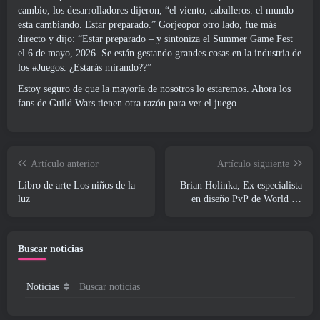
cambio, los desarrolladores dijeron, “el viento, caballeros. el mundo
esta cambiando. Estar preparado.”
Gorjeo
por otro lado, fue más
directo y dijo: “Estar preparado – y sintoniza el Summer Game Fest
el 6 de mayo, 2026. Se están gestando grandes cosas en la industria de
los #Juegos. ¿Estarás mirando??”
Estoy seguro de que la mayoría de nosotros lo estaremos. Ahora los
fans de Guild Wars tienen otra razón para ver el juego..
Artículo anterior
Artículo siguiente
Libro de arte Los niños de la
Brian Holinka, Ex especialista
luz
en diseño PvP de World Of
Warcraft, Se une al equipo
MMO de League Of Legends
Buscar noticias
Noticias
Buscar noticias