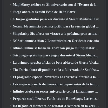
MapleStory celebra su 21 aniversario con el “Evento de la Universidad Maple”
Juega ahora al Season Echo de Delta Force
6 Juegos gratuitos para ver durante el Steam Medieval Fest
Netmarble anuncia preinscripción para la versión global del MMORPG de ciencia ficción RF Online Next
Singularity Six ofrece un vistazo a la próxima gran actualización de Palia The Royal Highlands
NCSoft anuncia Aion 2 Lanzamiento en Occidente este año
Albion Online se lanza en Xbox con juego multiplataforma completo
Seis juegos gratuitos para jugar durante el Steam Medieval Fest
La primera prueba oficial de beta abierta de Gloria Victis comienza hoy
The Duelo ahora disponible en la alfa cerrada de Soulframe
El programa especial Neverness To Everness informa a los jugadores qué esperar en los lanzamientos
Las mejoras y nerfs de héroes más importantes de la temporada 7.5
Infinite celebra su tercer aniversario con el lanzamiento de Lunaria SS12 hoy
Preparen sus billeteras Fanáticos de RuneScape, Las entradas para RuneFest están a punto de salir a la venta
Ha llegado el momento de rescatar a Aemeath en la versión de Wuthering Waves 3.3 Actualizar