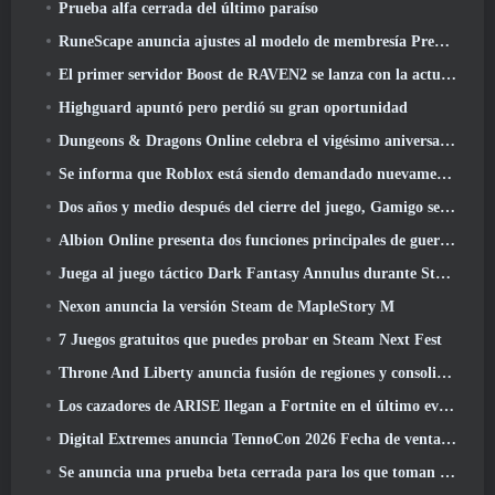
Prueba alfa cerrada del último paraíso
RuneScape anuncia ajustes al modelo de membresía Premier para tener en cuenta los cambios recientes en el MMORPG
El primer servidor Boost de RAVEN2 se lanza con la actualización de hoy
Highguard apuntó pero perdió su gran oportunidad
Dungeons & Dragons Online celebra el vigésimo aniversario de Natural con misiones y recompensas especiales
Se informa que Roblox está siendo demandado nuevamente por “prácticas que ponen en peligro y explotan a los niños”
Dos años y medio después del cierre del juego, Gamigo se burla del regreso del MMO medieval Glory Victis
Albion Online presenta dos funciones principales de guerra de facciones en la actualización Realm Divided Part II
Juega al juego táctico Dark Fantasy Annulus durante Steam Next Fest
Nexon anuncia la versión Steam de MapleStory M
7 Juegos gratuitos que puedes probar en Steam Next Fest
Throne And Liberty anuncia fusión de regiones y consolidación de servidores
Los cazadores de ARISE llegan a Fortnite en el último evento de colaboración
Digital Extremes anuncia TennoCon 2026 Fecha de venta de entradas
Se anuncia una prueba beta cerrada para los que toman tiempo en juegos de disparos en tercera persona