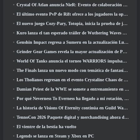
Crystal Of Atlan anuncia NieR: Evento de colaboración de autómatas
El último evento PvP de Rift ofrece a los jugadores la oportunidad de ganar hasta 4000 Créditos y un nuevo título
El nuevo juego Cozy-Pary, Totopia, inicia la prueba de juego beta cerrada
Kuro lanza el tan esperado tráiler de Wuthering Waves Cyberpunk: Cruce de Edgerunners
Genshin Impact regresa a Sumeru en la actualización Luna VII
Grinder Gear Games revela la mayor actualización de Path Of Exile II hasta el momento, El regreso de los antiguos
World Of Tanks anuncia el torneo WARRIORS impulsado por la comunidad
The Finals lanza un nuevo modo con temática de fantasía medieval, 'Dragon's Claim'
Los Tholianos regresan en el evento Crystaline Chaos de Star Trek Online
Damian Priest de la WWE se somete a entrenamiento en “The Loot Camp” en el tráiler Live Action Burst Fest de Delta Force
Por qué Neverness To Everness ha llegado a mi rotación, Por ahora
La historia de Visions Of Eternity continúa en Guild Wars 2 La próxima semana
TennoCon 2026 Paquete digital y merchandising ahora disponibles para comprar
El vientre de la bestia ha vuelto
Legends se lanza en Steam y Xbox en PC