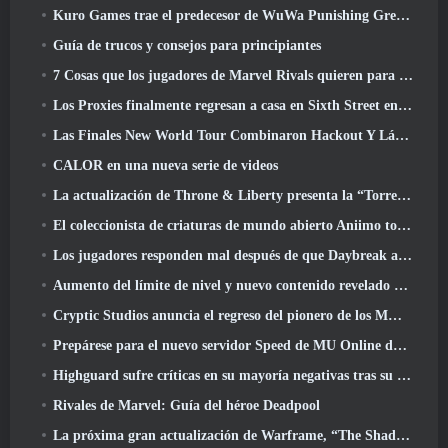
Kuro Games trae el predecesor de WuWa Punishing Grey Raven a Steam
Guía de trucos y consejos para principiantes
7 Cosas que los jugadores de Marvel Rivals quieren para el juego 2026
Los Proxies finalmente regresan a casa en Sixth Street en la versión de Zenless Zone Zero 2.6 Actualizar
Las Finales New World Tour Combinaron Hackout Y Láseres Orbitales
CALOR en una nueva serie de videos
La actualización de Throne & Liberty presenta la “Torre de la codicia” generada aleatoriamente
El coleccionista de criaturas de mundo abierto Aniimo toca las notas correctas
Los jugadores responden mal después de que Daybreak anunciara planes para saltarse las hojas de ruta de EverQuest y EQ2
Aumento del límite de nivel y nuevo contenido revelado en Phantasy Star Online 2: Corriente de onda titular de NGS
Cryptic Studios anuncia el regreso del pionero de los MMO Jack Emmert como director ejecutivo
Prepárese para el nuevo servidor Speed ​​de MU Online durante el evento previo
Highguard sufre críticas en su mayoría negativas tras su lanzamiento
Rivales de Marvel: Guía del héroe Deadpool
La próxima gran actualización de Warframe, “The Shadowgrapher” llegará en marzo