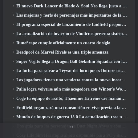
El nuevo Dark Lancer de Blade & Soul Neo llega justo a tiempo para el primer aniversario
Las mejoras y nerfs de personajes más importantes de la temporada 6
El programa especial de lanzamiento de Endfield proporciona detalles sobre el sistema de monetización del juego
La actualización de invierno de Vindictus presenta sistemas para facilitar la progresión de los jugadores
RuneScape cumple oficialmente un cuarto de siglo
Deadpool de Marvel Rivals es una triple amenaza
Super Vegito llega a Dragon Ball Gekishin Squadra con la llegada de la temporada 3
La lucha para salvar a Teyvat del loco que es Dottore comienza hoy en Genshin Impact
Los jugadores tienen una vendetta contra la nueva incorporación de Overwatch
Palia logra volverse aún más acogedora con Winter's Wonder: Actualización del Santuario Nevado
Coge tu equipo de asalto, Thaemine Extreme cae mañana en Lost Ark
Endfield organizará una transmisión en vivo previa a la transmisión en vivo esta semana
Mundo de buques de guerra 15.0 La actualización trae nuevos acorazados europeos, Una colaboración de Commander y más
Una guía para los personajes de Duet Night Abyss y cómo adquirirlos
11
Cozy Life Sim Heartopia ahora disponible para PC y dispositivos móviles