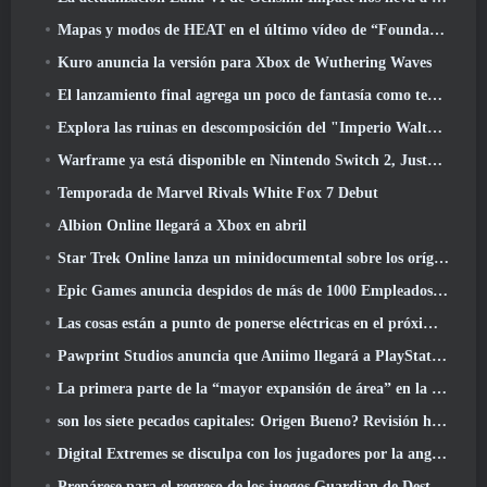
Mapas y modos de HEAT en el último vídeo de “Foundations”
Kuro anuncia la versión para Xbox de Wuthering Waves
El lanzamiento final agrega un poco de fantasía como temporada 10 Lanzamientos
Explora las ruinas en descomposición del "Imperio Walthen" en la próxima gran actualización de RAVEN2
Warframe ya está disponible en Nintendo Switch 2, Justo a tiempo para el lanzamiento de Shadowgrapher
Temporada de Marvel Rivals White Fox 7 Debut
Albion Online llegará a Xbox en abril
Star Trek Online lanza un minidocumental sobre los orígenes de la Federación para celebrar el 16º aniversario
Epic Games anuncia despidos de más de 1000 Empleados, Citando "Descenso en el compromiso de Fortnite"
Las cosas están a punto de ponerse eléctricas en el próximo evento Aftershock de Apex Legends
Pawprint Studios anuncia que Aniimo llegará a PlayStation 5 Y la tienda de Epic Games en los lanzamientos
La primera parte de la “mayor expansión de área” en la historia de RuneScape se lanza hoy
son los siete pecados capitales: Origen Bueno? Revisión honesta
Digital Extremes se disculpa con los jugadores por la angustia causada por las “invitaciones nefastas” en Warframe
Prepárese para el regreso de los juegos Guardian de Destiny 2