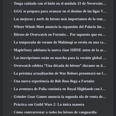
Tenga cuidado con el hielo en el módulo 33 de Neverwinter, Frío cortante
GGG se prepara para avanzar en el destino de las ligas Vaal de Path Of Exile 2 antes del lanzamiento del regreso de los Antiguos
Las mejoras y nerfs de héroes más importantes de la temporada 8
Where Winds Meet anuncia la expansión del Palacio Imperial y comparte una hoja de ruta de contenido "masiva"
Héroes de Overwatch en Fortnite... Por supuesto que estaba destinado a suceder
La temporada de verano de Mabinogi se revela en una carta del productor
MapleStory adelanta la nueva clase SHINE antes de la actualización de junio
Las inscripciones están en marcha para la versión global de la 'Prueba de prólogo' de Limit Zero Breakers de NCSoft
Overwatch celebra “Una década de héroes” durante su décimo aniversario
La próxima actualización de War Robots presentará un francotirador inspirado en Lovecraft
Una nueva experiencia de Bob Ross llega a Fortnite
La aventura de Palia continúa en Royal Highlands con la actualización de hoy
Grinder Gear Games anuncia la segunda ola de venta de entradas para ExileCon
Práctica con Guild Wars 2: La única manera
Cómo contrarrestar a todos los héroes de vanguardia