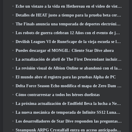
Eche un vistazo a la vida en Hethereau en el video de vista previa del juego de lanzamiento de Neverness To Everness
Detalles de HEAT justo a tiempo para la prueba beta cerrada
The Finals anuncia una temporada de deportes electrónicos de 200.000 dólares
Los robots de guerra celebran 12 Años con el evento de juegos robóticos marcianos
Devilish Leagues VI de RuneScape de la vieja escuela se lanza hoy
Puedes descargar el MONGIL: Cliente Star Dive ahora
La actualización de abril de The First Descendant incluirá la versión Beta del nuevo contenido del juego final
La revisión visual de Albion Online se abandonó con el lanzamiento de la actualización Radiant Wilds hoy
El mundo abre el registro para las pruebas Alpha de PC
Delta Force Season Echo modifica el mapa de Zero Dam y amplía la jugabilidad de operaciones
Cómo contrarrestar a todos los héroes duelistas
La próxima actualización de Endfield lleva la lucha a Nefarith
La nueva mecánica de temporada de Infinite SS12 Lunaria es una de las "mayores adiciones" al juego
Los desarrolladores de Star Dive responden las preguntas de los jugadores en una transmisión en vivo sorpresa
Steampunk ARPG Crystalfall entra en acceso anticipado, Pero no sin algunos problemas