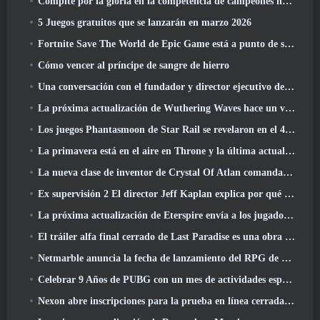
Compite por la gloria en la competencia de campeones huecos de New Eridu en la próxima actualización de Zenless Zone Zero
5 Juegos gratuitos que se lanzarán en marzo 2026
Fortnite Save The World de Epic Game está a punto de ser un juego gratuito
Cómo vencer al príncipe de sangre de hierro
Una conversación con el fundador y director ejecutivo de Netmarble, Ken Kim, sobre MONGIL: Buceo estelar
La próxima actualización de Wuthering Waves hace un viaje al “lado oscuro”
Los juegos Phantasmoon de Star Rail se revelaron en el 4.1 Programa Especial
La primavera está en el aire en Throne y la última actualización de Liberty
La nueva clase de inventor de Crystal Of Atlan comanda a los Magitech Mechs en la batalla
Ex supervisión 2 El director Jeff Kaplan explica por qué dejó a Blizzard
La próxima actualización de Eterspire envía a los jugadores a las minas enanas
El tráiler alfa final cerrado de Last Paradise es una obra de arte pequeña pero aterradora
Netmarble anuncia la fecha de lanzamiento del RPG de acción para domesticar monstruos Mongil: Buceo estelar
Celebrar 9 Años de PUBG con un mes de actividades especiales
Nexon abre inscripciones para la prueba en línea cerrada de abril de MapleStory Classic World