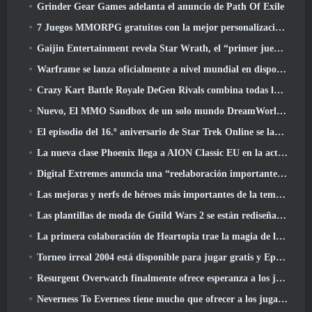
Grinder Gear Games adelanta el anuncio de Path Of Exile
7 Juegos MMORPG gratuitos con la mejor personalización de personajes
Gaijin Entertainment revela Star Wrath, el “primer juego de acción de extracción espacial”
Warframe se lanza oficialmente a nivel mundial en dispositivos Android
Crazy Kart Battle Royale DeGen Rivals combina todas las cosas que probablemente no sabías que querías combinadas
Nuevo, El MMO Sandbox de un solo mundo DreamWorld llegará al acceso anticipado de Steam
El episodio del 16.º aniversario de Star Trek Online se lanza como parte de la actualización "Corrupción"
La nueva clase Phoenix llega a AION Classic EU en la actualización 'Ignite'
Digital Extremes anuncia una “reelaboración importante” del sistema de progresión del jugador de Soulframe
Las mejoras y nerfs de héroes más importantes de la temporada 6.5
Las plantillas de moda de Guild Wars 2 se están rediseñando según los comentarios de los jugadores
La primera colaboración de Heartopia trae la magia de la amistad de My Little Pony
Torneo irreal 2004 está disponible para jugar gratis y Epic no demandará a nadie por ello
Resurgent Overwatch finalmente ofrece esperanza a los jugadores
Neverness To Everness tiene mucho que ofrecer a los jugadores, particularmente divertido