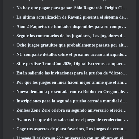
No hay que pagar para ganar. Sólo Ragnarök. Origin Classic se lanza en julio 23
La última actualización de Raven2 presenta el sistema de despertar de habilidades, Brindar a los jugadores más formas de mejorar sus habilidades
Aión 2 Paquetes de fundador disponibles para su compra, Completo con cinco días de acceso anticipado
Seguir los comentarios de los jugadores, Los jugadores de League Of Legends Classic no tendrán que pagar por máscaras clásicas
Ocho juegos gratuitos que probablemente pasaste por alto y que forman parte del Train Fest de Steam
NC comparte detalles sobre el próximo acceso anticipado de Aion 2
Si te perdiste TennoCon 2026, Digital Extremes comparte todos los paneles
Están saliendo las invitaciones para la prueba de “dicotomía” de Silver Palace
Por qué los juegos en línea hacen mejor anime que el anime hace juegos
Nueva demanda presentada contra Roblox en Oregon alegando un incidente de preparación infantil
Inscripciones para la segunda prueba cerrada mundial de Global MapleStory Classic
Zenless Zone Zero celebra su segundo aniversario ofreciendo a los jugadores la posibilidad de elegir un agente de rango S gratuito
Avance: Lo que debes saber sobre el juego de recolección de criaturas de HoYoverse, Honkai: Alma de enlace
Coge tus aspectos de playa favoritos, Los juegos de verano han regresado a Overwatch
Lineage II celebra su 22.º aniversario con un álbum en vinilo de edición coleccionista