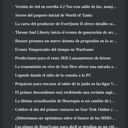
Versión de riel en estrella 4.2 Nos trae sable de luz, monja-chuck, El baterista pionero y un emanador de euforia
Sorteo del paquete inicial de World of Tanks
La carta del productor de EverQuest II ofrece detalles sobre el servidor de expansión con tiempo bloqueado
Throne And Liberty inicia el evento de generación de archboss doble
Restart presenta un nuevo sistema de progresión en la actualización de la temporada SS4
Evento Tempestades del tiempo en Warframe
Predicciones para el resto 2026 Lanzamientos de héroes
La transmisión en vivo de Star Dive ofrece una mirada al juego en acción antes del lanzamiento
Legends dando el salto de la consola a la PC
Prepárate para rescatar al sabio de la jaula en las ligas VI de RuneScape de la vieja escuela: Pactos demoniacos
El primer descendiente está recibiendo una revisión según Dev Stream
La última actualización de Heartopia es un cambio de imagen al estilo de Alicia en el país de las maravillas
Celebre el día del primer contacto en Star Trek Online y gane una nueva versión del Nobel Intel Battlecruiser
¿Deberíamos ser optimistas sobre el futuro de los MMORPG??
Los planes de RuneScape para abril se detallan en un vídeo para desarrolladores