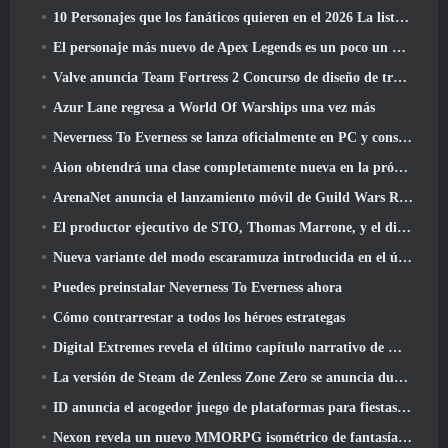
10 Personajes que los fanáticos quieren en el 2026 La lista de Marvel Rivals es la que tiene más probabilidades de suceder
El personaje más nuevo de Apex Legends es un poco un demonio de la velocidad
Valve anuncia Team Fortress 2 Concurso de diseño de trofeos ÜBERFEST
Azur Lane regresa a World Of Warships una vez más
Neverness To Everness se lanza oficialmente en PC y consolas
Aion obtendrá una clase completamente nueva en la próxima actualización de Dread Blade
ArenaNet anuncia el lanzamiento móvil de Guild Wars Reforged
El productor ejecutivo de STO, Thomas Marrone, y el director creativo de Neverwinter, Randy Mosiondz, hablan sobre los juegos y el futuro de Cryptic.
Nueva variante del modo escaramuza introducida en el último acto de Valorant
Puedes preinstalar Neverness To Everness ahora
Cómo contrarrestar a todos los héroes estrategas
Digital Extremes revela el último capítulo narrativo de Warframe con nuevos cortos de anime
La versión de Steam de Zenless Zone Zero se anuncia durante la versión 2.8 Programa Especial
ID anuncia el acogedor juego de plataformas para fiestas Totopia durante la exhibición de Xbox, Comienza el reclutamiento Beta
Nexon revela un nuevo MMORPG isométrico de fantasía oscura, Brasas de los sin corona