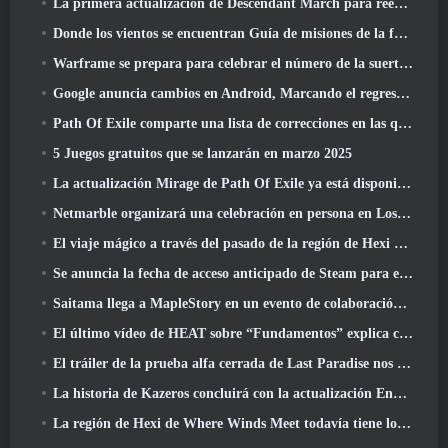
La primera actualización de Descendant March para reequilibrar el Sharen y presentar contenido nuevo
Donde los vientos se encuentran Guía de misiones de la fortaleza de Whitecrown
Warframe se prepara para celebrar el número de la suerte 13 Con eventos de aniversario
Google anuncia cambios en Android, Marcando el regreso de Fortnite a Play Store
Path Of Exile comparte una lista de correcciones en las que se está trabajando después del lanzamiento de Mirage
5 Juegos gratuitos que se lanzarán en marzo 2025
La actualización Mirage de Path Of Exile ya está disponible
Netmarble organizará una celebración en persona en Los Ángeles. Antes de los siete pecados capitales: Lanzamiento de origen
El viaje mágico a través del pasado de la región de Hexi comienza donde los vientos se encuentran hoy
Se anuncia la fecha de acceso anticipado de Steam para el ARPG Crystalfall de Steampunk
Saitama llega a MapleStory en un evento de colaboración con One-Punch Man
El último vídeo de HEAT sobre “Fundamentos” explica cómo trabajan juntos los agentes y los tanques
El tráiler de la prueba alfa cerrada de Last Paradise nos recuerda cómo es realmente sobrevivir al Apocalipsis zombi
La historia de Kazeros concluirá con la actualización Ends Of The Abyss de Lost Ark
La región de Hexi de Where Winds Meet todavía tiene lo que los jugadores aman y al mismo tiempo es una experiencia única