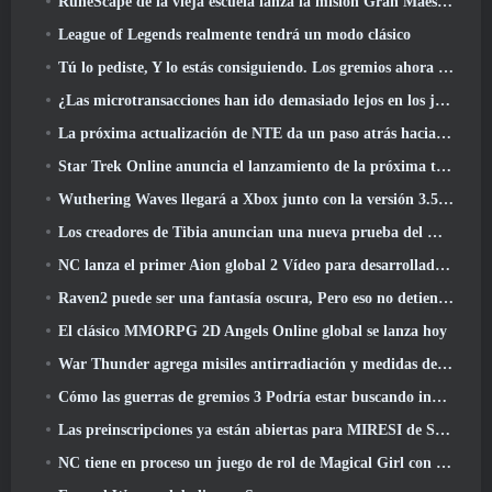
RuneScape de la vieja escuela lanza la misión Gran Maestro 'The Blood Moon Rises', Poniendo fin a una línea de búsqueda de 20 años
League of Legends realmente tendrá un modo clásico
Tú lo pediste, Y lo estás consiguiendo. Los gremios ahora están disponibles en Eterspire
¿Las microtransacciones han ido demasiado lejos en los juegos gratuitos??
La próxima actualización de NTE da un paso atrás hacia un juego de mesa de fantasía
Star Trek Online anuncia el lanzamiento de la próxima temporada “Undiscovered”
Wuthering Waves llegará a Xbox junto con la versión 3.5 Actualizar
Los creadores de Tibia anuncian una nueva prueba del MMORPG de zombis de la vieja escuela, Persistir en línea
NC lanza el primer Aion global 2 Vídeo para desarrolladores, Compartir detalles sobre el juego
Raven2 puede ser una fantasía oscura, Pero eso no detiene la diversión del verano
El clásico MMORPG 2D Angels Online global se lanza hoy
War Thunder agrega misiles antirradiación y medidas de soporte electrónico en la actualización de caballería pesada
Cómo las guerras de gremios 3 Podría estar buscando innovar en el espacio MMO
Las preinscripciones ya están abiertas para MIRESI de Smilegate: Futuro invisible
NC tiene en proceso un juego de rol de Magical Girl con un estilo artístico inspirado en el anime de los 90