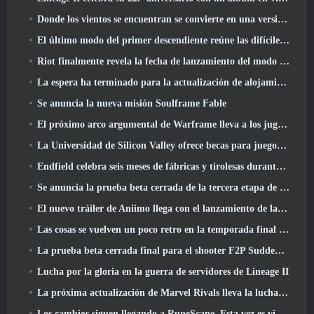
Donde los vientos se encuentran se convierte en una versión “Eastern Steampunk” 2.0
El último modo del primer descendiente reúne las difíciles batallas de intercepción del vacío y las profundidades
Riot finalmente revela la fecha de lanzamiento del modo clásico de League Of Legends
La espera ha terminado para la actualización de alojamiento para grandes jugadores de RuneScape
Se anuncia la nueva misión Soulframe Fable
El próximo arco argumental de Warframe lleva a los jugadores a un mapa estelar completamente nuevo, El sistema Tau
La Universidad de Silicon Valley ofrece becas para juegos y algunos de los requisitos son interesantes
Endfield celebra seis meses de fábricas y tirolesas durante su próxima actualización
Se anuncia la prueba beta cerrada de la tercera etapa de las batallas de infantería de Of War Thunder
El nuevo tráiler de Aniimo llega con el lanzamiento de la última prueba beta cerrada
Las cosas se vuelven un poco retro en la temporada final 11 Actualizar
La prueba beta cerrada final para el shooter F2P Sudden Attack Zero Point de Nexon comenzó hoy
Lucha por la gloria en la guerra de servidores de Lineage II
La próxima actualización de Marvel Rivals lleva la lucha a los dioses
Los cambios siguen llegando a RuneScape. Esta vez es vivienda para jugadores