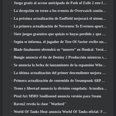
Juega gratis al acceso anticipado de Path of Exile 2 este fin de semana
La decepción en torno a los eventos de Overwatch continúa 10 Año Aniversario
La próxima actualización de Endfield mejorará el sistema de fábrica
La primera actualización de Neverness To Everness aporta mucho a la mesa
Siete juegos gratuitos que quizás te hayas perdido y que forman parte del Steam Ocean Fest
Según se informa, el jugador de Tree Of Savior recibe un premio especial por gastar 100.000 dólares en el juego
Blade finalmente obtendrá su “muerte” en Honkai: Versión de riel en estrella 4.3
Bungie anuncia el fin de Destiny 2 Producción mientras se preparan para trabajar en nuevos proyectos
Se anuncia la fecha de lanzamiento de la expansión Where Winds Meet “Imperial Palace”
La última actualización del primer descendiente mejora el ciclo agrícola y actualiza el modo Embestida
Primera actualización de contenido de Steampunk ARPG Crystalfall para abordar las "preocupaciones clave de los jugadores"
Trono y libertad anuncia la división congelada: Actualización Nix
Pixel Art MMO Soulbound anuncia versión para Steam
Raven2 revela la clase "Warlord"
World Of Tanks Heat anuncia World Of Tanks oficial: Fecha de lanzamiento de HEAT