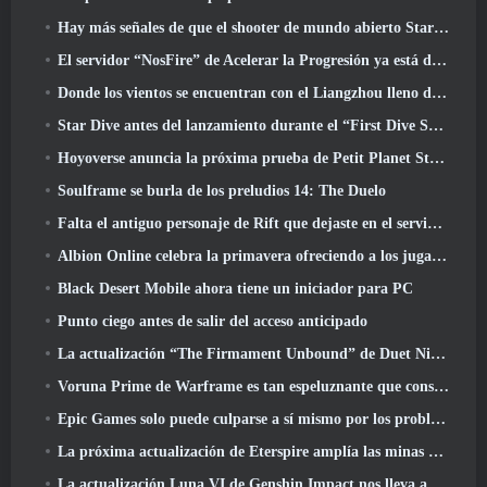
Hay más señales de que el shooter de mundo abierto StarCraft podría ser algo real
El servidor “NosFire” de Acelerar la Progresión ya está disponible en NosTale
Donde los vientos se encuentran con el Liangzhou lleno de nieve ahora disponible con el lanzamiento de la versión 1.5
Star Dive antes del lanzamiento durante el “First Dive Show”
Hoyoverse anuncia la próxima prueba de Petit Planet Stardrift
Soulframe se burla de los preludios 14: The Duelo
Falta el antiguo personaje de Rift que dejaste en el servidor muerto? Gamigo tiene una solución para eso
Albion Online celebra la primavera ofreciendo a los jugadores una linda montura de conejito
Black Desert Mobile ahora tiene un iniciador para PC
Punto ciego antes de salir del acceso anticipado
La actualización “The Firmament Unbound” de Duet Night Abyss concluye la historia de Huaxu
Voruna Prime de Warframe es tan espeluznante que consiguió su propio tráiler de Red Band
Epic Games solo puede culparse a sí mismo por los problemas recientes
La próxima actualización de Eterspire amplía las minas enanas y ofrece una revisión completa del combate contra jefes
La actualización Luna VI de Genshin Impact nos lleva a ese lugar del que Mondstadt sigue hablando pero que nunca hemos visto