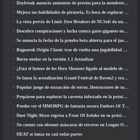
Daybreak anuncia aumentos de precios para la membresía VIP de Lord Of The Rings Online
Mejora tus habilidades de piratería, Es hora de explorar Night City en Wuthering Waves
La vista previa de Limit Zero Breakers de NCSoft da una idea de qué esperar de la próxima prueba del prólogo
Descubre conspiraciones y lucha contra gatos gigantes en tu tiempo de inactividad en la última actualización de Where Winds Meet
Se anuncia la fecha de la prueba beta abierta para el juego Dark Fantasy Extraction, Cazador de la niebla
Ragnarok Origin Classic trae de vuelta una jugabilidad MMORPG justa y CBT abre en junio 4
Buceo estelar en la versión 1.1 Actualizar
¿Está el futuro de los Hero Shooters ligado al modelo de servicio en vivo F2P??
Se lanza la actualización Grand Festival de Raven2 y trae consigo la nueva clase Warlord
Popular juego de extracción de terror, Destructores de tumbas, Lanzamientos en Occidente
Prepárese para explorar la caverna infectada en la próxima actualización de Eterspire
Puedes ver el MMORPG de fantasía oscura Embers Of The Uncrown de Nexon durante el Steam Next Fest
Duet Night Abyss regresa a Frost Of Icelake en su próxima actualización Steampunk
No cuente con obtener máscaras de terceros en League Of Legends
HEAT se lanza en casi todas partes