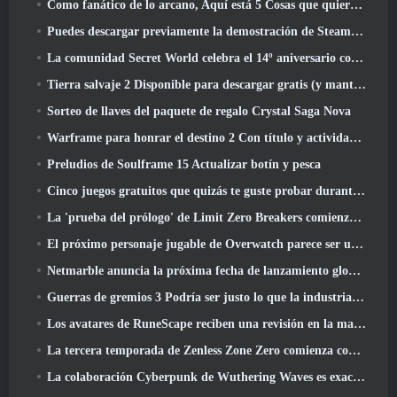
Como fanático de lo arcano, Aquí está 5 Cosas que quiero ver del MMO de Riot
Puedes descargar previamente la demostración de Steam Next Fest de Embers Of The Uncrowned Tomorrow
La comunidad Secret World celebra el 14º aniversario con un misterio que deberán resolver juntos
Tierra salvaje 2 Disponible para descargar gratis (y mantener) Por tiempo limitado
Sorteo de llaves del paquete de regalo Crystal Saga Nova
Warframe para honrar el destino 2 Con título y actividad especial en el juego
Preludios de Soulframe 15 Actualizar botín y pesca
Cinco juegos gratuitos que quizás te guste probar durante el Bullet Fest
La 'prueba del prólogo' de Limit Zero Breakers comienza hoy
El próximo personaje jugable de Overwatch parece ser un jefe criminal cyborg con exceso de trabajo
Netmarble anuncia la próxima fecha de lanzamiento global de RF Online
Guerras de gremios 3 Podría ser justo lo que la industria de los MMO necesita ahora mismo
Los avatares de RuneScape reciben una revisión en la mayor actualización visual del juego en los últimos diez años
La tercera temporada de Zenless Zone Zero comienza con un viaje a una isla Bangboo en el cielo, Y a la plataforma Steam
La colaboración Cyberpunk de Wuthering Waves es exactamente lo que quiero de mis eventos cruzados de videojuegos