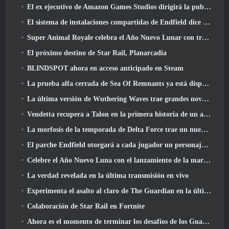
El ex ejecutivo de Amazon Games Studios dirigirá la publicación occidental de Aion 2
El sistema de instalaciones compartidas de Endfield dice sobre los jugadores
Super Animal Royale celebra el Año Nuevo Lunar con tres semanas de eventos de Super Horse
El próximo destino de Star Rail, Planarcadia
BLINDSPOT ahora en acceso anticipado en Steam
La prueba alfa cerrada de Sea Of Remnants ya está disponible
La última versión de Wuthering Waves trae grandes novedades y cambios en la calidad de vida
Vendetta recupera a Talon en la primera historia de un año de duración en Overwatch (Sin "2", Blizzard está dejando eso)
La morfosis de la temporada de Delta Force trae un nuevo mapa, Modos, Y mejoras solicitadas por los jugadores
El parche Endfield otorgará a cada jugador un personaje gratuito de seis estrellas de su elección
Celebre el Año Nuevo Luna con el lanzamiento de la maravilla invernal de Palia: Actualización de Año Nuevo de Riffrocin
La verdad revelada en la última transmisión en vivo
Experimenta el asalto al claro de The Guardian en la última actualización de Guild Wars 2 que comienza hoy
Colaboración de Star Rail en Fortnite
Ahora es el momento de terminar los desafíos de los Guardianes de la Llama en Path Of Exile durante Legacy Of Phrecia