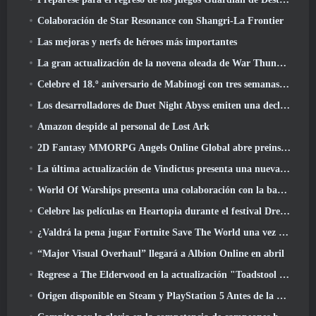
Colaboración de Star Resonance con Shangri-La Frontier
Las mejoras y nerfs de héroes más importantes
La gran actualización de la novena oleada de War Thunder mejora el aspecto de las batallas navales con imágenes acuáticas mejoradas
Celebre el 18.º aniversario de Mabinogi con tres semanas de eventos y recompensas
Los desarrolladores de Duet Night Abyss emiten una declaración oficial sobre un reciente incidente de malware después de la actualización del juego
Amazon despide al personal de Lost Ark
2D Fantasy MMORPG Angels Online Global abre preinscripción
La última actualización de Vindictus presenta una nueva incursión en la que los jugadores se enfrentarán al Guardián de Caliburn
World Of Warships presenta una colaboración con la banda sueca de heavy metal Sabaton
Celebre las películas en Heartopia durante el festival Dreamlight Cinematics
¿Valdrá la pena jugar Fortnite Save The World una vez que sea gratis??
“Major Visual Overhaul” llegará a Albion Online en abril
Regrese a The Elderwood en la actualización "Toadstool Tales" de Palia
Origen disponible en Steam y PlayStation 5 Antes de la marcha 23 Lanzamiento