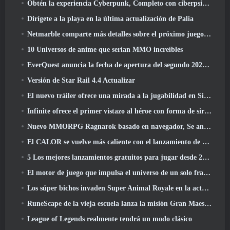
Obtén la experiencia Cyberpunk, Completo con ciberpsicosis, En el próximo evento cruzado de Apex Legends
Dirígete a la playa en la última actualización de Palia
Netmarble comparte más detalles sobre el próximo juego de nivelación en solitario, Nivelación en solitario: KARMA en la Anime Expo
10 Universos de anime que serían MMO increíbles
EverQuest anuncia la fecha de apertura del segundo 2026 Servidor de expansión con bloqueo de tiempo
Versión de Star Rail 4.4 Actualizar
El nuevo tráiler ofrece una mirada a la jugabilidad en Silver Palace
Infinite ofrece el primer vistazo al héroe con forma de sirena que llegará en SS13: Recuperación de la vista
Nuevo MMORPG Ragnarok basado en navegador, Se anuncia el universo Ragnarok
El CALOR se vuelve más caliente con el lanzamiento de un nuevo mapa del desierto
5 Los mejores lanzamientos gratuitos para jugar desde 2025, ¿Todavía vale la pena jugar? 2026?
El motor de juego que impulsa el universo de un solo fragmento de Eve Online ahora es de código abierto
Los súper bichos invaden Super Animal Royale en la actualización 'Super Natural'
RuneScape de la vieja escuela lanza la misión Gran Maestro 'The Blood Moon Rises', Poniendo fin a una línea de búsqueda de 20 años
League of Legends realmente tendrá un modo clásico