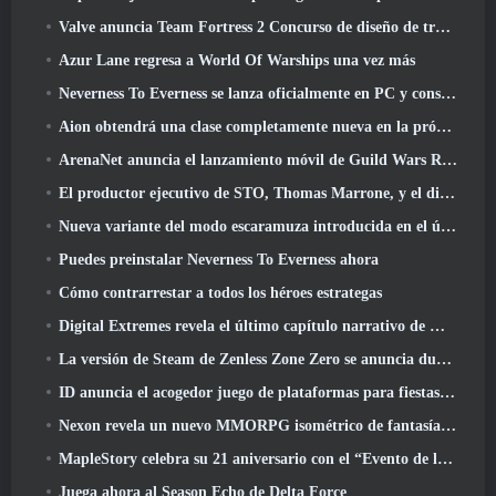
Valve anuncia Team Fortress 2 Concurso de diseño de trofeos ÜBERFEST
Azur Lane regresa a World Of Warships una vez más
Neverness To Everness se lanza oficialmente en PC y consolas
Aion obtendrá una clase completamente nueva en la próxima actualización de Dread Blade
ArenaNet anuncia el lanzamiento móvil de Guild Wars Reforged
El productor ejecutivo de STO, Thomas Marrone, y el director creativo de Neverwinter, Randy Mosiondz, hablan sobre los juegos y el futuro de Cryptic.
Nueva variante del modo escaramuza introducida en el último acto de Valorant
Puedes preinstalar Neverness To Everness ahora
Cómo contrarrestar a todos los héroes estrategas
Digital Extremes revela el último capítulo narrativo de Warframe con nuevos cortos de anime
La versión de Steam de Zenless Zone Zero se anuncia durante la versión 2.8 Programa Especial
ID anuncia el acogedor juego de plataformas para fiestas Totopia durante la exhibición de Xbox, Comienza el reclutamiento Beta
Nexon revela un nuevo MMORPG isométrico de fantasía oscura, Brasas de los sin corona
MapleStory celebra su 21 aniversario con el “Evento de la Universidad Maple”
Juega ahora al Season Echo de Delta Force