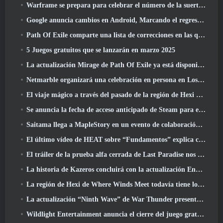
Warframe se prepara para celebrar el número de la suerte 13 Con eventos de aniversario
Google anuncia cambios en Android, Marcando el regreso de Fortnite a Play Store
Path Of Exile comparte una lista de correcciones en las que se está trabajando después del lanzamiento de Mirage
5 Juegos gratuitos que se lanzarán en marzo 2025
La actualización Mirage de Path Of Exile ya está disponible
Netmarble organizará una celebración en persona en Los Ángeles. Antes de los siete pecados capitales: Lanzamiento de origen
El viaje mágico a través del pasado de la región de Hexi comienza donde los vientos se encuentran hoy
Se anuncia la fecha de acceso anticipado de Steam para el ARPG Crystalfall de Steampunk
Saitama llega a MapleStory en un evento de colaboración con One-Punch Man
El último vídeo de HEAT sobre “Fundamentos” explica cómo trabajan juntos los agentes y los tanques
El tráiler de la prueba alfa cerrada de Last Paradise nos recuerda cómo es realmente sobrevivir al Apocalipsis zombi
La historia de Kazeros concluirá con la actualización Ends Of The Abyss de Lost Ark
La región de Hexi de Where Winds Meet todavía tiene lo que los jugadores aman y al mismo tiempo es una experiencia única
La actualización “Ninth Wave” de War Thunder presenta aviones de rango IX
Wildlight Entertainment anuncia el cierre del juego gratuito Hero Shooter Highguard