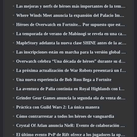
Las mejoras y nerfs de héroes más importantes de la temporada 8
Where Winds Meet anuncia la expansión del Palacio Imperial y comparte una hoja de ruta de contenido "masiva"
Héroes de Overwatch en Fortnite... Por supuesto que estaba destinado a suceder
La temporada de verano de Mabinogi se revela en una carta del productor
MapleStory adelanta la nueva clase SHINE antes de la actualización de junio
Las inscripciones están en marcha para la versión global de la 'Prueba de prólogo' de Limit Zero Breakers de NCSoft
Overwatch celebra “Una década de héroes” durante su décimo aniversario
La próxima actualización de War Robots presentará un francotirador inspirado en Lovecraft
Una nueva experiencia de Bob Ross llega a Fortnite
La aventura de Palia continúa en Royal Highlands con la actualización de hoy
Grinder Gear Games anuncia la segunda ola de venta de entradas para ExileCon
Práctica con Guild Wars 2: La única manera
Cómo contrarrestar a todos los héroes de vanguardia
Crystal Of Atlan anuncia NieR: Evento de colaboración de autómatas
El último evento PvP de Rift ofrece a los jugadores la oportunidad de ganar hasta 4000 Créditos y un nuevo título