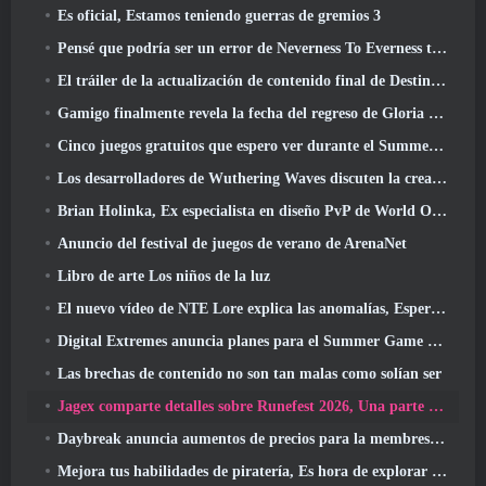
Es oficial, Estamos teniendo guerras de gremios 3
Pensé que podría ser un error de Neverness To Everness tener el evento Porsche Collab Gacha tan temprano, Pero me equivoqué
El tráiler de la actualización de contenido final de Destiny 2 es un grito de guerra
Gamigo finalmente revela la fecha del regreso de Gloria Victis, ¿Sobrevivirá la segunda vez??
Cinco juegos gratuitos que espero ver durante el Summer Game Fest
Los desarrolladores de Wuthering Waves discuten la creación de la secuencia de batalla Lahai-Roi Mech
Brian Holinka, Ex especialista en diseño PvP de World Of Warcraft, Se une al equipo MMO de League Of Legends
Anuncio del festival de juegos de verano de ArenaNet
Libro de arte Los niños de la luz
El nuevo vídeo de NTE Lore explica las anomalías, Esperar, Y cómo una organización "secreta" lo rastrea todo
Digital Extremes anuncia planes para el Summer Game Fest
Las brechas de contenido no son tan malas como solían ser
Jagex comparte detalles sobre Runefest 2026, Una parte de la celebración del 25 aniversario de RuneScape IP
Daybreak anuncia aumentos de precios para la membresía VIP de Lord Of The Rings Online
Mejora tus habilidades de piratería, Es hora de explorar Night City en Wuthering Waves