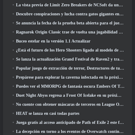
La vista previa de Limit Zero Breakers de NCSoft da una idea de qué esperar de la próxima prueba del prólogo
Descubre conspiraciones y lucha contra gatos gigantes en tu tiempo de inactividad en la última actualización de Where Winds Meet
Se anuncia la fecha de la prueba beta abierta para el juego Dark Fantasy Extraction, Cazador de la niebla
Ragnarok Origin Classic trae de vuelta una jugabilidad MMORPG justa y CBT abre en junio 4
Buceo estelar en la versión 1.1 Actualizar
¿Está el futuro de los Hero Shooters ligado al modelo de servicio en vivo F2P??
Se lanza la actualización Grand Festival de Raven2 y trae consigo la nueva clase Warlord
Popular juego de extracción de terror, Destructores de tumbas, Lanzamientos en Occidente
Prepárese para explorar la caverna infectada en la próxima actualización de Eterspire
Puedes ver el MMORPG de fantasía oscura Embers Of The Uncrown de Nexon durante el Steam Next Fest
Duet Night Abyss regresa a Frost Of Icelake en su próxima actualización Steampunk
No cuente con obtener máscaras de terceros en League Of Legends
HEAT se lanza en casi todas partes
Juega gratis al acceso anticipado de Path of Exile 2 este fin de semana
La decepción en torno a los eventos de Overwatch continúa 10 Año Aniversario