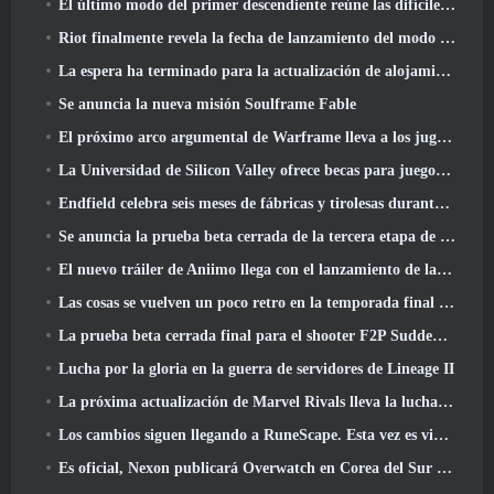
El último modo del primer descendiente reúne las difíciles batallas de intercepción del vacío y las profundidades
Riot finalmente revela la fecha de lanzamiento del modo clásico de League Of Legends
La espera ha terminado para la actualización de alojamiento para grandes jugadores de RuneScape
Se anuncia la nueva misión Soulframe Fable
El próximo arco argumental de Warframe lleva a los jugadores a un mapa estelar completamente nuevo, El sistema Tau
La Universidad de Silicon Valley ofrece becas para juegos y algunos de los requisitos son interesantes
Endfield celebra seis meses de fábricas y tirolesas durante su próxima actualización
Se anuncia la prueba beta cerrada de la tercera etapa de las batallas de infantería de Of War Thunder
El nuevo tráiler de Aniimo llega con el lanzamiento de la última prueba beta cerrada
Las cosas se vuelven un poco retro en la temporada final 11 Actualizar
La prueba beta cerrada final para el shooter F2P Sudden Attack Zero Point de Nexon comenzó hoy
Lucha por la gloria en la guerra de servidores de Lineage II
La próxima actualización de Marvel Rivals lleva la lucha a los dioses
Los cambios siguen llegando a RuneScape. Esta vez es vivienda para jugadores
Es oficial, Nexon publicará Overwatch en Corea del Sur en el futuro