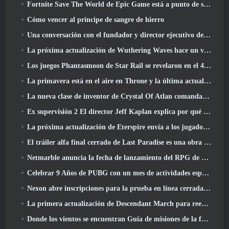
Fortnite Save The World de Epic Game está a punto de ser un juego gratuito
Cómo vencer al príncipe de sangre de hierro
Una conversación con el fundador y director ejecutivo de Netmarble, Ken Kim, sobre MONGIL: Buceo estelar
La próxima actualización de Wuthering Waves hace un viaje al “lado oscuro”
Los juegos Phantasmoon de Star Rail se revelaron en el 4.1 Programa Especial
La primavera está en el aire en Throne y la última actualización de Liberty
La nueva clase de inventor de Crystal Of Atlan comanda a los Magitech Mechs en la batalla
Ex supervisión 2 El director Jeff Kaplan explica por qué dejó a Blizzard
La próxima actualización de Eterspire envía a los jugadores a las minas enanas
El tráiler alfa final cerrado de Last Paradise es una obra de arte pequeña pero aterradora
Netmarble anuncia la fecha de lanzamiento del RPG de acción para domesticar monstruos Mongil: Buceo estelar
Celebrar 9 Años de PUBG con un mes de actividades especiales
Nexon abre inscripciones para la prueba en línea cerrada de abril de MapleStory Classic World
La primera actualización de Descendant March para reequilibrar el Sharen y presentar contenido nuevo
Donde los vientos se encuentran Guía de misiones de la fortaleza de Whitecrown