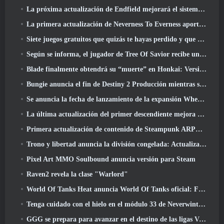
La próxima actualización de Endfield mejorará el sistema de fábrica
La primera actualización de Neverness To Everness aporta mucho a la mesa
Siete juegos gratuitos que quizás te hayas perdido y que forman parte del Steam Ocean Fest
Según se informa, el jugador de Tree Of Savior recibe un premio especial por gastar 100.000 dólares en el juego
Blade finalmente obtendrá su “muerte” en Honkai: Versión de riel en estrella 4.3
Bungie anuncia el fin de Destiny 2 Producción mientras se preparan para trabajar en nuevos proyectos
Se anuncia la fecha de lanzamiento de la expansión Where Winds Meet “Imperial Palace”
La última actualización del primer descendiente mejora el ciclo agrícola y actualiza el modo Embestida
Primera actualización de contenido de Steampunk ARPG Crystalfall para abordar las "preocupaciones clave de los jugadores"
Trono y libertad anuncia la división congelada: Actualización Nix
Pixel Art MMO Soulbound anuncia versión para Steam
Raven2 revela la clase "Warlord"
World Of Tanks Heat anuncia World Of Tanks oficial: Fecha de lanzamiento de HEAT
Tenga cuidado con el hielo en el módulo 33 de Neverwinter, Frío cortante
GGG se prepara para avanzar en el destino de las ligas Vaal de Path Of Exile 2 antes del lanzamiento del regreso de los Antiguos