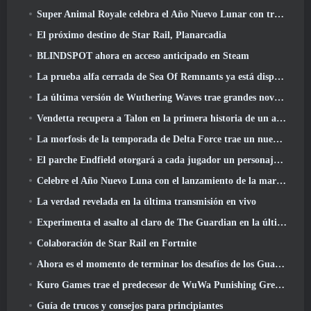
Super Animal Royale celebra el Año Nuevo Lunar con tres semanas de eventos de Super Horse
El próximo destino de Star Rail, Planarcadia
BLINDSPOT ahora en acceso anticipado en Steam
La prueba alfa cerrada de Sea Of Remnants ya está disponible
La última versión de Wuthering Waves trae grandes novedades y cambios en la calidad de vida
Vendetta recupera a Talon en la primera historia de un año de duración en Overwatch (Sin "2", Blizzard está dejando eso)
La morfosis de la temporada de Delta Force trae un nuevo mapa, Modos, Y mejoras solicitadas por los jugadores
El parche Endfield otorgará a cada jugador un personaje gratuito de seis estrellas de su elección
Celebre el Año Nuevo Luna con el lanzamiento de la maravilla invernal de Palia: Actualización de Año Nuevo de Riffrocin
La verdad revelada en la última transmisión en vivo
Experimenta el asalto al claro de The Guardian en la última actualización de Guild Wars 2 que comienza hoy
Colaboración de Star Rail en Fortnite
Ahora es el momento de terminar los desafíos de los Guardianes de la Llama en Path Of Exile durante Legacy Of Phrecia
Kuro Games trae el predecesor de WuWa Punishing Grey Raven a Steam
Guía de trucos y consejos para principiantes