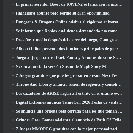
El primer servidor Boost de RAVEN2 se lanza con la actualización de hoy
Highguard apuntó pero perdió su gran oportunidad
Dungeons & Dragons Online celebra el vigésimo aniversario de Natural con misiones y recompensas especiales
Se informa que Roblox está siendo demandado nuevamente por “prácticas que ponen en peligro y explotan a los niños”
Dos años y medio después del cierre del juego, Gamigo se burla del regreso del MMO medieval Glory Victis
Albion Online presenta dos funciones principales de guerra de facciones en la actualización Realm Divided Part II
Juega al juego táctico Dark Fantasy Annulus durante Steam Next Fest
Nexon anuncia la versión Steam de MapleStory M
7 Juegos gratuitos que puedes probar en Steam Next Fest
Throne And Liberty anuncia fusión de regiones y consolidación de servidores
Los cazadores de ARISE llegan a Fortnite en el último evento de colaboración
Digital Extremes anuncia TennoCon 2026 Fecha de venta de entradas
Se anuncia una prueba beta cerrada para los que toman tiempo en juegos de disparos en tercera persona
Grinder Gear Games adelanta el anuncio de Path Of Exile
7 Juegos MMORPG gratuitos con la mejor personalización de personajes