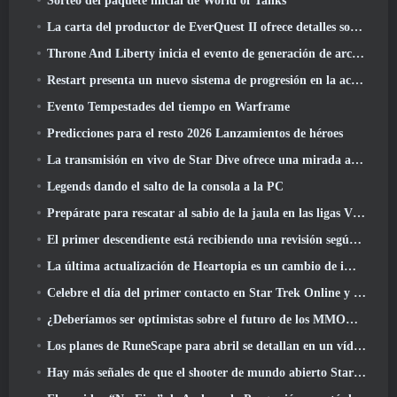
Sorteo del paquete inicial de World of Tanks
La carta del productor de EverQuest II ofrece detalles sobre el servidor de expansión con tiempo bloqueado
Throne And Liberty inicia el evento de generación de archboss doble
Restart presenta un nuevo sistema de progresión en la actualización de la temporada SS4
Evento Tempestades del tiempo en Warframe
Predicciones para el resto 2026 Lanzamientos de héroes
La transmisión en vivo de Star Dive ofrece una mirada al juego en acción antes del lanzamiento
Legends dando el salto de la consola a la PC
Prepárate para rescatar al sabio de la jaula en las ligas VI de RuneScape de la vieja escuela: Pactos demoniacos
El primer descendiente está recibiendo una revisión según Dev Stream
La última actualización de Heartopia es un cambio de imagen al estilo de Alicia en el país de las maravillas
Celebre el día del primer contacto en Star Trek Online y gane una nueva versión del Nobel Intel Battlecruiser
¿Deberíamos ser optimistas sobre el futuro de los MMORPG??
Los planes de RuneScape para abril se detallan en un vídeo para desarrolladores
Hay más señales de que el shooter de mundo abierto StarCraft podría ser algo real