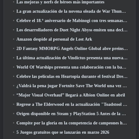
Las mejoras y nerfs de héroes más importantes
La gran actualización de la novena oleada de War Thunder mejora el aspecto de las batallas navales con imágenes acuáticas mejoradas
Celebre el 18.º aniversario de Mabinogi con tres semanas de eventos y recompensas
Los desarrolladores de Duet Night Abyss emiten una declaración oficial sobre un reciente incidente de malware después de la actualización del juego
Amazon despide al personal de Lost Ark
2D Fantasy MMORPG Angels Online Global abre preinscripción
La última actualización de Vindictus presenta una nueva incursión en la que los jugadores se enfrentarán al Guardián de Caliburn
World Of Warships presenta una colaboración con la banda sueca de heavy metal Sabaton
Celebre las películas en Heartopia durante el festival Dreamlight Cinematics
¿Valdrá la pena jugar Fortnite Save The World una vez que sea gratis??
“Major Visual Overhaul” llegará a Albion Online en abril
Regrese a The Elderwood en la actualización "Toadstool Tales" de Palia
Origen disponible en Steam y PlayStation 5 Antes de la marcha 23 Lanzamiento
Compite por la gloria en la competencia de campeones huecos de New Eridu en la próxima actualización de Zenless Zone Zero
5 Juegos gratuitos que se lanzarán en marzo 2026