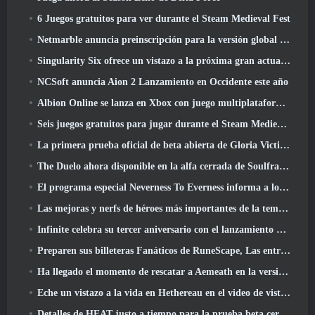
6 Juegos gratuitos para ver durante el Steam Medieval Fest
Netmarble anuncia preinscripción para la versión global del MMORPG de ciencia ficción RF Online Next
Singularity Six ofrece un vistazo a la próxima gran actualización de Palia The Royal Highlands
NCSoft anuncia Aion 2 Lanzamiento en Occidente este año
Albion Online se lanza en Xbox con juego multiplataforma completo
Seis juegos gratuitos para jugar durante el Steam Medieval Fest
La primera prueba oficial de beta abierta de Gloria Victis comienza hoy
The Duelo ahora disponible en la alfa cerrada de Soulframe
El programa especial Neverness To Everness informa a los jugadores qué esperar en los lanzamientos
Las mejoras y nerfs de héroes más importantes de la temporada 7.5
Infinite celebra su tercer aniversario con el lanzamiento de Lunaria SS12 hoy
Preparen sus billeteras Fanáticos de RuneScape, Las entradas para RuneFest están a punto de salir a la venta
Ha llegado el momento de rescatar a Aemeath en la versión de Wuthering Waves 3.3 Actualizar
Eche un vistazo a la vida en Hethereau en el video de vista previa del juego de lanzamiento de Neverness To Everness
Detalles de HEAT justo a tiempo para la prueba beta cerrada