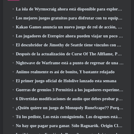
La isla de Wyrmscraig ahora está disponible para explorar en RuneScape de la vieja escuela
Los mejores juegos gratuitos para disfrutar con tu equipo (2026)
Kakao Games anuncia un nuevo juego de rol de acción, doncella guardiana
Los jugadores de Eterspire ahora pueden viajar un poco en el tiempo... como regalo
El descubridor de Jimothy de Seattle tiene vínculos con ArenaNet, Por supuesto que lo agregarán a Guild Wars 2
Después de la actualización de Curse Of The Allflame, Path Of Exile anuncia varios cambios según los comentarios
Nightwave de Warframe está a punto de regresar de una manera impactante
Aniimo realmente es así de bonito, Y bastante relajado
El primer juego oficial de Hololive lanzado esta semana
Guerras de gremios 3 Permitirá a los jugadores experimentar el mundo de Tyria antes de que los dragones ancianos despertaran
6 Divertidas modificaciones de audio que debes probar para Marvel Rivals
¿Quién quiere un juego de Monopoly RuneScape?? Porque uno está en camino
Tú los pediste, Los estás consiguiendo. Los dragones están llegando a Albion Online
No hay que pagar para ganar. Sólo Ragnarök. Origin Classic se lanza en julio 23