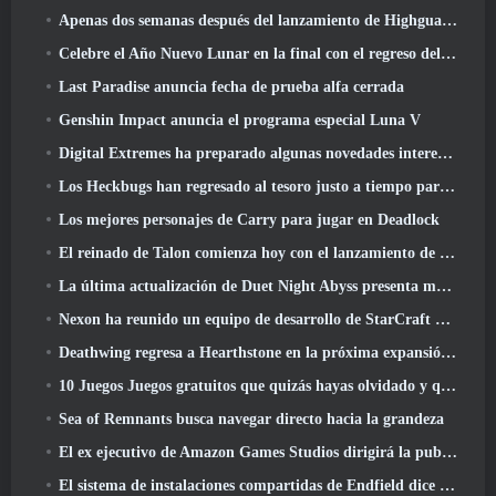
Apenas dos semanas después del lanzamiento de Highguard, Wildlight Entertainment anuncia despidos
Celebre el Año Nuevo Lunar en la final con el regreso del 'Modo Bank It'
Last Paradise anuncia fecha de prueba alfa cerrada
Genshin Impact anuncia el programa especial Luna V
Digital Extremes ha preparado algunas novedades interesantes para celebrar el Año Nuevo Lunar en Warframe
Los Heckbugs han regresado al tesoro justo a tiempo para la temporada del amor
Los mejores personajes de Carry para jugar en Deadlock
El reinado de Talon comienza hoy con el lanzamiento de la temporada de Overwatch 1: Conquista
La última actualización de Duet Night Abyss presenta monturas
Nexon ha reunido un equipo de desarrollo de StarCraft Shooter según un informe de un medio coreano
Deathwing regresa a Hearthstone en la próxima expansión de Cataclysm
10 Juegos Juegos gratuitos que quizás hayas olvidado y que participan en el PvP Fest de Steam
Sea of ​​Remnants busca navegar directo hacia la grandeza
El ex ejecutivo de Amazon Games Studios dirigirá la publicación occidental de Aion 2
El sistema de instalaciones compartidas de Endfield dice sobre los jugadores