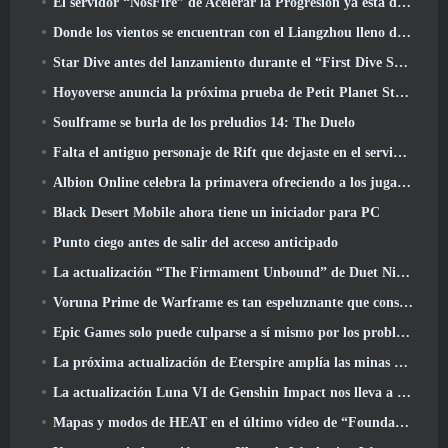
El servidor “NosFire” de Acelerar la Progresión ya está disponible en NosTale
Donde los vientos se encuentran con el Liangzhou lleno de nieve ahora disponible con el lanzamiento de la versión 1.5
Star Dive antes del lanzamiento durante el “First Dive Show”
Hoyoverse anuncia la próxima prueba de Petit Planet Stardrift
Soulframe se burla de los preludios 14: The Duelo
Falta el antiguo personaje de Rift que dejaste en el servidor muerto? Gamigo tiene una solución para eso
Albion Online celebra la primavera ofreciendo a los jugadores una linda montura de conejito
Black Desert Mobile ahora tiene un iniciador para PC
Punto ciego antes de salir del acceso anticipado
La actualización “The Firmament Unbound” de Duet Night Abyss concluye la historia de Huaxu
Voruna Prime de Warframe es tan espeluznante que consiguió su propio tráiler de Red Band
Epic Games solo puede culparse a sí mismo por los problemas recientes
La próxima actualización de Eterspire amplía las minas enanas y ofrece una revisión completa del combate contra jefes
La actualización Luna VI de Genshin Impact nos lleva a ese lugar del que Mondstadt sigue hablando pero que nunca hemos visto
Mapas y modos de HEAT en el último vídeo de “Foundations”