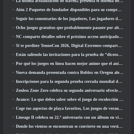
La última actualización de Raven2 presenta el sistema de despertar de habilidades, Brindar a los jugadores más formas de mejorar sus habilidades
Aión 2 Paquetes de fundador disponibles para su compra, Completo con cinco días de acceso anticipado
Seguir los comentarios de los jugadores, Los jugadores de League Of Legends Classic no tendrán que pagar por máscaras clásicas
Ocho juegos gratuitos que probablemente pasaste por alto y que forman parte del Train Fest de Steam
NC comparte detalles sobre el próximo acceso anticipado de Aion 2
Si te perdiste TennoCon 2026, Digital Extremes comparte todos los paneles
Están saliendo las invitaciones para la prueba de “dicotomía” de Silver Palace
Por qué los juegos en línea hacen mejor anime que el anime hace juegos
Nueva demanda presentada contra Roblox en Oregon alegando un incidente de preparación infantil
Inscripciones para la segunda prueba cerrada mundial de Global MapleStory Classic
Zenless Zone Zero celebra su segundo aniversario ofreciendo a los jugadores la posibilidad de elegir un agente de rango S gratuito
Avance: Lo que debes saber sobre el juego de recolección de criaturas de HoYoverse, Honkai: Alma de enlace
Coge tus aspectos de playa favoritos, Los juegos de verano han regresado a Overwatch
Lineage II celebra su 22.º aniversario con un álbum en vinilo de edición coleccionista
Donde los vientos se encuentran se convierte en una versión “Eastern Steampunk” 2.0