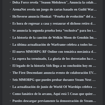
Delta Force revela "Season Meltdown", Anuncia la colaboración de Rainbow Six Siege
ArenaNet revela un juego de cartas basado en Guild Wars, Atado a la niebla
HoYoverse anuncia Honkai: “Prueba de evolución” del anime Nexus
Es hora de regresar a casa y restaurar el dichoso retiro donde se encuentran los vientos
Se anuncia la segunda prueba beta “exclusiva” para los tomadores de tiempo del shooter de supervivencia en equipo
La historia de la canción de Welkin Moon de Genshin Impact llega y termina.. en la luna
La última actualización de Warframe celebra a todos los papás espaciales
El nuevo MMORPG RF Online con temática mecánica de Netmarble se lanza a nivel mundial
La espera ha terminado, La gloria de los derrotados ha regresado
El legado de la historia Sith llega a su conclusión hoy en la última actualización de SWTOR
The First Descendant anuncia evento de colaboración EVANGELION
Seis MMORPG que puedes probar durante Steam Next Fest
La actualización de junio de World Of Warships celebra el Día de la Independencia de EE. UU. con una nueva campaña narrativa
Como fanático de lo arcano, Aquí está 5 Cosas que quiero ver del MMO de Riot
Puedes descargar previamente la demostración de Steam Next Fest de Embers Of The Uncrowned Tomorrow