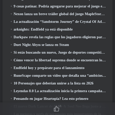
9 cosas patinar. Podría agregarse para mejorar el juego en 2026
Nexon lanza un breve tráiler global del juego MapleStory Classic World
La actualización “Sandstorm Journey” de Crystal Of Atlan eleva el límite de nivel a 70
arknights: Endfield ya está disponible
Darkpaw revela las reglas que los jugadores eligieron para el próximo servidor Frostreaver de EverQuest
Duet Night Abyss se lanza en Steam
Si estás buscando un nuevo, Juego de deportes competitivos, La prueba beta cerrada del fútbol estilo libre 2 está en camino
Cómo vencer la libertad suprema donde se encuentran los vientos
Endfield hoy y prepárate para el lanzamiento
RuneScape comparte un vídeo que detalla una “ambiciosa serie de actualizaciones de contenido”
10 Personajes que deberían unirse a la lista en 2026
Leyendas 8.0 La actualización inicia la primera campaña de 2026
Pensando en jugar Heartopia? Lea esto primero
13
El nuevo Dark Lancer de Blade & Soul Neo llega justo a tiempo para el primer aniversario
Las mejoras y nerfs de personajes más importantes de la temporada 6