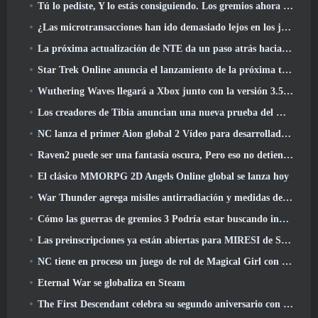
Tú lo pediste, Y lo estás consiguiendo. Los gremios ahora están disponibles en Eterspire
¿Las microtransacciones han ido demasiado lejos en los juegos gratuitos??
La próxima actualización de NTE da un paso atrás hacia un juego de mesa de fantasía
Star Trek Online anuncia el lanzamiento de la próxima temporada “Undiscovered”
Wuthering Waves llegará a Xbox junto con la versión 3.5 Actualizar
Los creadores de Tibia anuncian una nueva prueba del MMORPG de zombis de la vieja escuela, Persistir en línea
NC lanza el primer Aion global 2 Vídeo para desarrolladores, Compartir detalles sobre el juego
Raven2 puede ser una fantasía oscura, Pero eso no detiene la diversión del verano
El clásico MMORPG 2D Angels Online global se lanza hoy
War Thunder agrega misiles antirradiación y medidas de soporte electrónico en la actualización de caballería pesada
Cómo las guerras de gremios 3 Podría estar buscando innovar en el espacio MMO
Las preinscripciones ya están abiertas para MIRESI de Smilegate: Futuro invisible
NC tiene en proceso un juego de rol de Magical Girl con un estilo artístico inspirado en el anime de los 90
Eternal War se globaliza en Steam
The First Descendant celebra su segundo aniversario con Descendant Fest 2026 Arroyo