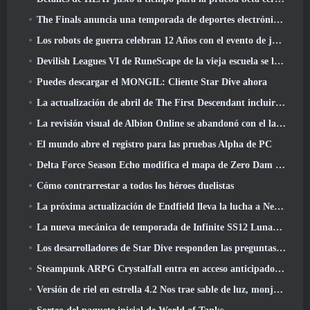
The Finals anuncia una temporada de deportes electrónicos de 200.000 dólares
Los robots de guerra celebran 12 Años con el evento de juegos robóticos marcianos
Devilish Leagues VI de RuneScape de la vieja escuela se lanza hoy
Puedes descargar el MONGIL: Cliente Star Dive ahora
La actualización de abril de The First Descendant incluirá la versión Beta del nuevo contenido del juego final
La revisión visual de Albion Online se abandonó con el lanzamiento de la actualización Radiant Wilds hoy
El mundo abre el registro para las pruebas Alpha de PC
Delta Force Season Echo modifica el mapa de Zero Dam y amplía la jugabilidad de operaciones
Cómo contrarrestar a todos los héroes duelistas
La próxima actualización de Endfield lleva la lucha a Nefarith
La nueva mecánica de temporada de Infinite SS12 Lunaria es una de las "mayores adiciones" al juego
Los desarrolladores de Star Dive responden las preguntas de los jugadores en una transmisión en vivo sorpresa
Steampunk ARPG Crystalfall entra en acceso anticipado, Pero no sin algunos problemas
Versión de riel en estrella 4.2 Nos trae sable de luz, monja-chuck, El baterista pionero y un emanador de euforia