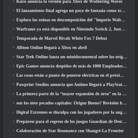
Kuro anuncia la versión para Xbox de Wuthering Waves
El lanzamiento final agrega un poco de fantasía como temporada 10 Lanzamientos
Explora las ruinas en descomposición del "Imperio Walthen" en la próxima gran actualización de RAVEN2
Warframe ya está disponible en Nintendo Switch 2, Justo a tiempo para el lanzamiento de Shadowgrapher
Temporada de Marvel Rivals White Fox 7 Debut
Albion Online llegará a Xbox en abril
Star Trek Online lanza un minidocumental sobre los orígenes de la Federación para celebrar el 16º aniversario
Epic Games anuncia despidos de más de 1000 Empleados, Citando "Descenso en el compromiso de Fortnite"
Las cosas están a punto de ponerse eléctricas en el próximo evento Aftershock de Apex Legends
Pawprint Studios anuncia que Aniimo llegará a PlayStation 5 Y la tienda de Epic Games en los lanzamientos
La primera parte de la “mayor expansión de área” en la historia de RuneScape se lanza hoy
son los siete pecados capitales: Origen Bueno? Revisión honesta
Digital Extremes se disculpa con los jugadores por la angustia causada por las “invitaciones nefastas” en Warframe
Prepárese para el regreso de los juegos Guardian de Destiny 2
Colaboración de Star Resonance con Shangri-La Frontier