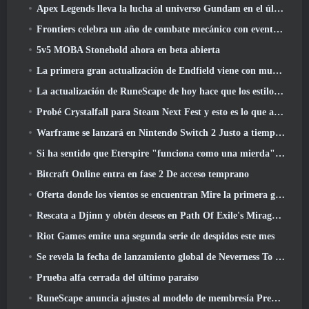
Apex Legends lleva la lucha al universo Gundam en el último evento cruzado
Frontiers celebra un año de combate mecánico con eventos de aniversario
5v5 MOBA Stonehold ahora en beta abierta
La primera gran actualización de Endfield viene con muchas optimizaciones
La actualización de RuneScape de hoy hace que los estilos de combate originales del MMORPG sean más fáciles de aprender
Probé Crystalfall para Steam Next Fest y esto es lo que aprendí
Warframe se lanzará en Nintendo Switch 2 Justo a tiempo para la próxima actualización importante, El fotógrafo de sombras
Si ha sentido que Eterspire "funciona como una mierda", El director creativo dice que ya no es así
Bitcraft Online entra en fase 2 De acceso temprano
Oferta donde los vientos se encuentran Mire la primera gran expansión en la transmisión en vivo de Hexi
Rescata a Djinn y obtén deseos en Path Of Exile's Mirage League
Riot Games emite una segunda serie de despidos este mes
Se revela la fecha de lanzamiento global de Neverness To Everness
Prueba alfa cerrada del último paraíso
RuneScape anuncia ajustes al modelo de membresía Premier para tener en cuenta los cambios recientes en el MMORPG