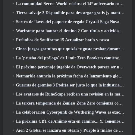
La comunidad Secret World celebra el 14º aniversario con un misterio que deberán resolver juntos
Tierra salvaje 2 Disponible para descargar gratis (y mantener) Por tiempo limitado
Sorteo de llaves del paquete de regalo Crystal Saga Nova
Warframe para honrar el destino 2 Con título y actividad especial en el juego
Preludios de Soulframe 15 Actualizar botín y pesca
Cinco juegos gratuitos que quizás te guste probar durante el Bullet Fest
La 'prueba del prólogo' de Limit Zero Breakers comienza hoy
El próximo personaje jugable de Overwatch parece ser un jefe criminal cyborg con exceso de trabajo
Netmarble anuncia la próxima fecha de lanzamiento global de RF Online
Guerras de gremios 3 Podría ser justo lo que la industria de los MMO necesita ahora mismo
Los avatares de RuneScape reciben una revisión en la mayor actualización visual del juego en los últimos diez años
La tercera temporada de Zenless Zone Zero comienza con un viaje a una isla Bangboo en el cielo, Y a la plataforma Steam
La colaboración Cyberpunk de Wuthering Waves es exactamente lo que quiero de mis eventos cruzados de videojuegos
La próxima CBT de Aniimo está en camino... Y, Tenemos una ventana de lanzamiento oficial
Aión 2 Global se lanzará en Steam y Purple a finales de este año