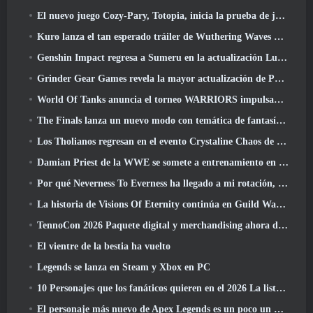
El nuevo juego Cozy-Pary, Totopia, inicia la prueba de juego beta cerrada
Kuro lanza el tan esperado tráiler de Wuthering Waves Cyberpunk: Cruce de Edgerunners
Genshin Impact regresa a Sumeru en la actualización Luna VII
Grinder Gear Games revela la mayor actualización de Path Of Exile II hasta el momento, El regreso de los antiguos
World Of Tanks anuncia el torneo WARRIORS impulsado por la comunidad
The Finals lanza un nuevo modo con temática de fantasía medieval, 'Dragon's Claim'
Los Tholianos regresan en el evento Crystaline Chaos de Star Trek Online
Damian Priest de la WWE se somete a entrenamiento en “The Loot Camp” en el tráiler Live Action Burst Fest de Delta Force
Por qué Neverness To Everness ha llegado a mi rotación, Por ahora
La historia de Visions Of Eternity continúa en Guild Wars 2 La próxima semana
TennoCon 2026 Paquete digital y merchandising ahora disponibles para comprar
El vientre de la bestia ha vuelto
Legends se lanza en Steam y Xbox en PC
10 Personajes que los fanáticos quieren en el 2026 La lista de Marvel Rivals es la que tiene más probabilidades de suceder
El personaje más nuevo de Apex Legends es un poco un demonio de la velocidad