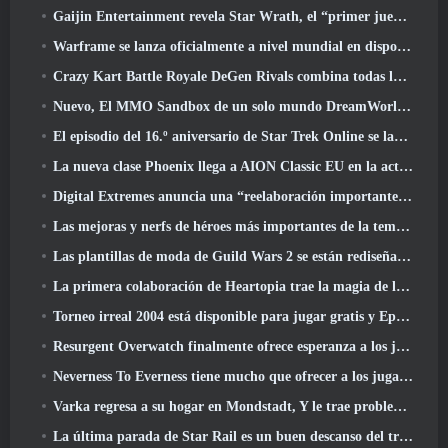
Gaijin Entertainment revela Star Wrath, el “primer juego de acción de extracción espacial”
Warframe se lanza oficialmente a nivel mundial en dispositivos Android
Crazy Kart Battle Royale DeGen Rivals combina todas las cosas que probablemente no sabías que querías combinadas
Nuevo, El MMO Sandbox de un solo mundo DreamWorld llegará al acceso anticipado de Steam
El episodio del 16.º aniversario de Star Trek Online se lanza como parte de la actualización "Corrupción"
La nueva clase Phoenix llega a AION Classic EU en la actualización 'Ignite'
Digital Extremes anuncia una “reelaboración importante” del sistema de progresión del jugador de Soulframe
Las mejoras y nerfs de héroes más importantes de la temporada 6.5
Las plantillas de moda de Guild Wars 2 se están rediseñando según los comentarios de los jugadores
La primera colaboración de Heartopia trae la magia de la amistad de My Little Pony
Torneo irreal 2004 está disponible para jugar gratis y Epic no demandará a nadie por ello
Resurgent Overwatch finalmente ofrece esperanza a los jugadores
Neverness To Everness tiene mucho que ofrecer a los jugadores, particularmente divertido
Varka regresa a su hogar en Mondstadt, Y le trae problemas en la actualización Luna V de Genshin Impact
La última parada de Star Rail es un buen descanso del trauma