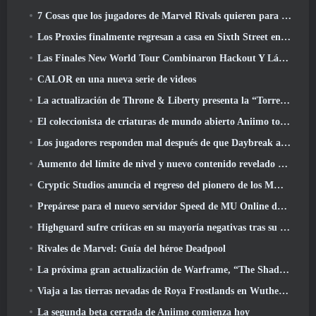
7 Cosas que los jugadores de Marvel Rivals quieren para el juego 2026
Los Proxies finalmente regresan a casa en Sixth Street en la versión de Zenless Zone Zero 2.6 Actualizar
Las Finales New World Tour Combinaron Hackout Y Láseres Orbitales
CALOR en una nueva serie de videos
La actualización de Throne & Liberty presenta la “Torre de la codicia” generada aleatoriamente
El coleccionista de criaturas de mundo abierto Aniimo toca las notas correctas
Los jugadores responden mal después de que Daybreak anunciara planes para saltarse las hojas de ruta de EverQuest y EQ2
Aumento del límite de nivel y nuevo contenido revelado en Phantasy Star Online 2: Corriente de onda titular de NGS
Cryptic Studios anuncia el regreso del pionero de los MMO Jack Emmert como director ejecutivo
Prepárese para el nuevo servidor Speed ​​de MU Online durante el evento previo
Highguard sufre críticas en su mayoría negativas tras su lanzamiento
Rivales de Marvel: Guía del héroe Deadpool
La próxima gran actualización de Warframe, “The Shadowgrapher” llegará en marzo
Viaja a las tierras nevadas de Roya Frostlands en Wuthering Waves Próxima versión 3.1
La segunda beta cerrada de Aniimo comienza hoy