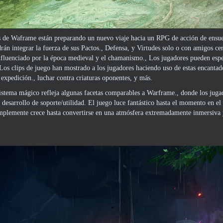
 de Waframe están preparando un nuevo viaje hacia un RPG de acción de ensueñ
rán integrar la fuerza de sus Pactos., Defensa, y Virtudes solo o con amigos ce
nfluenciado por la época medieval y el chamanismo., Los jugadores pueden esp
 Los clips de juego han mostrado a los jugadores haciendo uso de estas encantad
a expedición., luchar contra criaturas oponentes, y más.
stema mágico refleja algunas facetas comparables a Warframe., donde los jugad
n desarrollo de soporte/utilidad. El juego luce fantástico hasta el momento en el
plemente crece hasta convertirse en una atmósfera extremadamente inmersiva y 