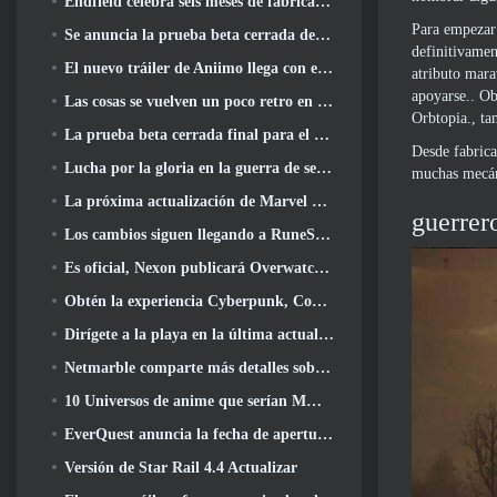
Endfield celebra seis meses de fábricas y tirolesas durante su próxima actualización
Para empezar 
Se anuncia la prueba beta cerrada de la tercera etapa de las batallas de infantería de Of War Thunder
definitivamen
El nuevo tráiler de Aniimo llega con el lanzamiento de la última prueba beta cerrada
atributo mara
apoyarse.. Ob
Las cosas se vuelven un poco retro en la temporada final 11 Actualizar
Orbtopia., ta
La prueba beta cerrada final para el shooter F2P Sudden Attack Zero Point de Nexon comenzó hoy
Desde fabrica
Lucha por la gloria en la guerra de servidores de Lineage II
muchas mecáni
La próxima actualización de Marvel Rivals lleva la lucha a los dioses
guerrer
Los cambios siguen llegando a RuneScape. Esta vez es vivienda para jugadores
Es oficial, Nexon publicará Overwatch en Corea del Sur en el futuro
Obtén la experiencia Cyberpunk, Completo con ciberpsicosis, En el próximo evento cruzado de Apex Legends
Dirígete a la playa en la última actualización de Palia
Netmarble comparte más detalles sobre el próximo juego de nivelación en solitario, Nivelación en solitario: KARMA en la Anime Expo
10 Universos de anime que serían MMO increíbles
EverQuest anuncia la fecha de apertura del segundo 2026 Servidor de expansión con bloqueo de tiempo
Versión de Star Rail 4.4 Actualizar