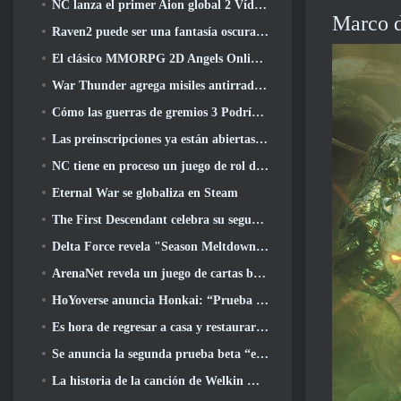
NC lanza el primer Aion global 2 Vídeo para desarrolladores, Compartir detalles sobre el juego
Marco d
Raven2 puede ser una fantasía oscura, Pero eso no detiene la diversión del verano
El clásico MMORPG 2D Angels Online global se lanza hoy
War Thunder agrega misiles antirradiación y medidas de soporte electrónico en la actualización de caballería pesada
Cómo las guerras de gremios 3 Podría estar buscando innovar en el espacio MMO
Las preinscripciones ya están abiertas para MIRESI de Smilegate: Futuro invisible
NC tiene en proceso un juego de rol de Magical Girl con un estilo artístico inspirado en el anime de los 90
Eternal War se globaliza en Steam
The First Descendant celebra su segundo aniversario con Descendant Fest 2026 Arroyo
Delta Force revela "Season Meltdown", Anuncia la colaboración de Rainbow Six Siege
ArenaNet revela un juego de cartas basado en Guild Wars, Atado a la niebla
HoYoverse anuncia Honkai: “Prueba de evolución” del anime Nexus
Es hora de regresar a casa y restaurar el dichoso retiro donde se encuentran los vientos
Se anuncia la segunda prueba beta “exclusiva” para los tomadores de tiempo del shooter de supervivencia en equipo
La historia de la canción de Welkin Moon de Genshin Impact llega y termina.. en la luna