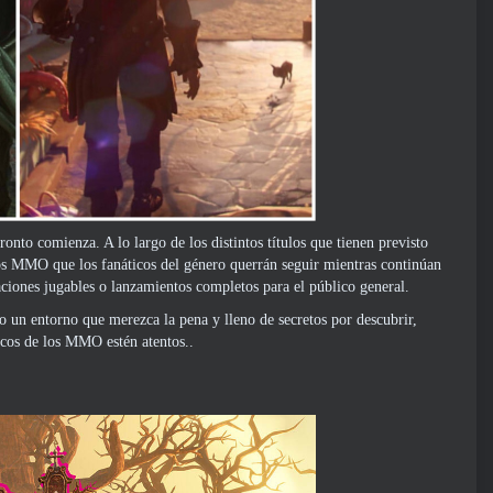
nto comienza. A lo largo de los distintos títulos que tienen previsto
os MMO que los fanáticos del género querrán seguir mientras continúan
raciones jugables o lanzamientos completos para el público general.
 o un entorno que merezca la pena y lleno de secretos por descubrir,
icos de los MMO estén atentos..