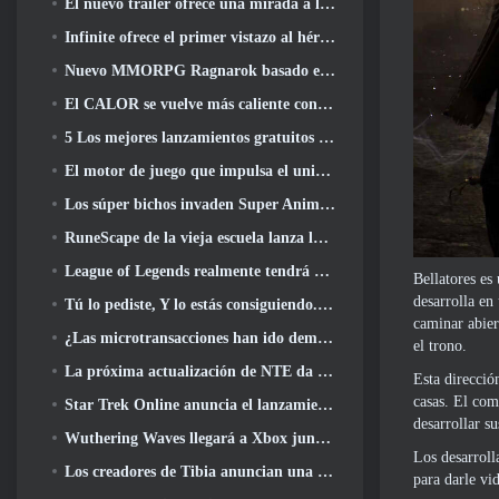
El nuevo tráiler ofrece una mirada a la jugabilidad en Silver Palace
Infinite ofrece el primer vistazo al héroe con forma de sirena que llegará en SS13: Recuperación de la vista
Nuevo MMORPG Ragnarok basado en navegador, Se anuncia el universo Ragnarok
El CALOR se vuelve más caliente con el lanzamiento de un nuevo mapa del desierto
5 Los mejores lanzamientos gratuitos para jugar desde 2025, ¿Todavía vale la pena jugar? 2026?
El motor de juego que impulsa el universo de un solo fragmento de Eve Online ahora es de código abierto
Los súper bichos invaden Super Animal Royale en la actualización 'Super Natural'
RuneScape de la vieja escuela lanza la misión Gran Maestro 'The Blood Moon Rises', Poniendo fin a una línea de búsqueda de 20 años
League of Legends realmente tendrá un modo clásico
Bellatores es
desarrolla en
Tú lo pediste, Y lo estás consiguiendo. Los gremios ahora están disponibles en Eterspire
caminar abier
¿Las microtransacciones han ido demasiado lejos en los juegos gratuitos??
el trono.
La próxima actualización de NTE da un paso atrás hacia un juego de mesa de fantasía
Esta direcció
casas. El com
Star Trek Online anuncia el lanzamiento de la próxima temporada “Undiscovered”
desarrollar s
Wuthering Waves llegará a Xbox junto con la versión 3.5 Actualizar
Los desarroll
Los creadores de Tibia anuncian una nueva prueba del MMORPG de zombis de la vieja escuela, Persistir en línea
para darle vi