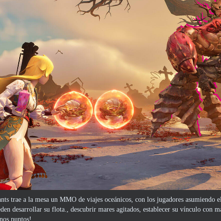
ants trae a la mesa un MMO de viajes oceánicos, con los jugadores asumiendo el
den desarrollar su flota., descubrir mares agitados, establecer su vínculo con má
nos puntos!