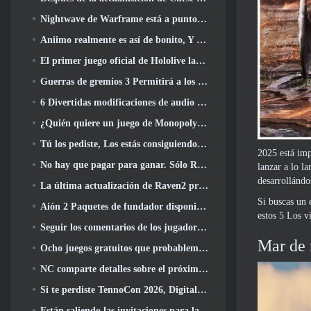
Nightwave de Warframe está a punto de regresar de una manera impactante
Aniimo realmente es así de bonito, Y bastante relajado
El primer juego oficial de Hololive lanzado esta semana
Guerras de gremios 3 Permitirá a los jugadores experimentar el mundo de Tyria antes de que los dragones ancianos despertaran
6 Divertidas modificaciones de audio que debes probar para Marvel Rivals
¿Quién quiere un juego de Monopoly RuneScape?? Porque uno está en camino
Tú los pediste, Los estás consiguiendo. Los dragones están llegando a Albion Online
2025 está imp
No hay que pagar para ganar. Sólo Ragnarök. Origin Classic se lanza en julio 23
lanzar a lo l
desarrollándo
La última actualización de Raven2 presenta el sistema de despertar de habilidades, Brindar a los jugadores más formas de mejorar sus habilidades
Si buscas un 
Aión 2 Paquetes de fundador disponibles para su compra, Completo con cinco días de acceso anticipado
estos 5 Los v
Seguir los comentarios de los jugadores, Los jugadores de League Of Legends Classic no tendrán que pagar por máscaras clásicas
Mar de 
Ocho juegos gratuitos que probablemente pasaste por alto y que forman parte del Train Fest de Steam
NC comparte detalles sobre el próximo acceso anticipado de Aion 2
Si te perdiste TennoCon 2026, Digital Extremes comparte todos los paneles
Están saliendo las invitaciones para la prueba de “dicotomía” de Silver Palace