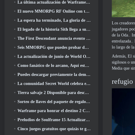
La última actualización de Warframe celebra a todos los papás espaciales
El nuevo MMORPG RF Online con temática mecánica de Netmarble se lanza a nivel mundial
La espera ha terminado, La gloria de los derrotados ha regresado
Los creadores
jugadores pod
El legado de la historia Sith llega a su conclusión hoy en la última actualización de SWTOR
de la Oda.. I
The First Descendant anuncia evento de colaboración EVANGELION
entrelazada..
lo largo de l
Seis MMORPG que puedes probar durante Steam Next Fest
Además, El si
La actualización de junio de World Of Warships celebra el Día de la Independencia de EE. UU. con una nueva campaña narrativa
sigilosos o u
Como fanático de lo arcano, Aquí está 5 Cosas que quiero ver del MMO de Riot
Media que sim
Puedes descargar previamente la demostración de Steam Next Fest de Embers Of The Uncrowned Tomorrow
refugio
La comunidad Secret World celebra el 14º aniversario con un misterio que deberán resolver juntos
Tierra salvaje 2 Disponible para descargar gratis (y mantener) Por tiempo limitado
Sorteo de llaves del paquete de regalo Crystal Saga Nova
Warframe para honrar el destino 2 Con título y actividad especial en el juego
Preludios de Soulframe 15 Actualizar botín y pesca
Cinco juegos gratuitos que quizás te guste probar durante el Bullet Fest