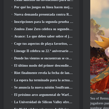
Por qué los juegos en línea hacen mejor anime que el anime hace juegos
Nueva demanda presentada contra Roblox en Oregon alegando un incidente de preparación infantil
Inscripciones para la segunda prueba cerrada mundial de Global MapleStory Classic
Zenless Zone Zero celebra su segundo aniversario ofreciendo a los jugadores la posibilidad de elegir un agente de rango S gratuito
Avance: Lo que debes saber sobre el juego de recolección de criaturas de HoYoverse, Honkai: Alma de enlace
Coge tus aspectos de playa favoritos, Los juegos de verano han regresado a Overwatch
Lineage II celebra su 22.º aniversario con un álbum en vinilo de edición coleccionista
Donde los vientos se encuentran se convierte en una versión “Eastern Steampunk” 2.0
El último modo del primer descendiente reúne las difíciles batallas de intercepción del vacío y las profundidades
Riot finalmente revela la fecha de lanzamiento del modo clásico de League Of Legends
La espera ha terminado para la actualización de alojamiento para grandes jugadores de RuneScape
Se anuncia la nueva misión Soulframe Fable
El próximo arco argumental de Warframe lleva a los jugadores a un mapa estelar completamente nuevo, El sistema Tau
Sea of ​​Remn
La Universidad de Silicon Valley ofrece becas para juegos y algunos de los requisitos son interesantes
jugadores pue
nombrar algu