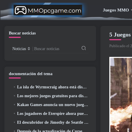
Juegos MMO
Buscar noticias
5 Juegos
Publicado el 
Noticias
Buscar noticias
documentación del tema
La isla de Wyrmscraig ahora está disponible para explorar en RuneScape de la vieja escuela
Los mejores juegos gratuitos para disfrutar con tu equipo (2026)
Kakao Games anuncia un nuevo juego de rol de acción, doncella guardiana
Los jugadores de Eterspire ahora pueden viajar un poco en el tiempo... como regalo
El descubridor de Jimothy de Seattle tiene vínculos con ArenaNet, Por supuesto que lo agregarán a Guild Wars 2
Después de la actualización de Curse Of The Allflame, Path Of Exile anuncia varios cambios según los comentarios