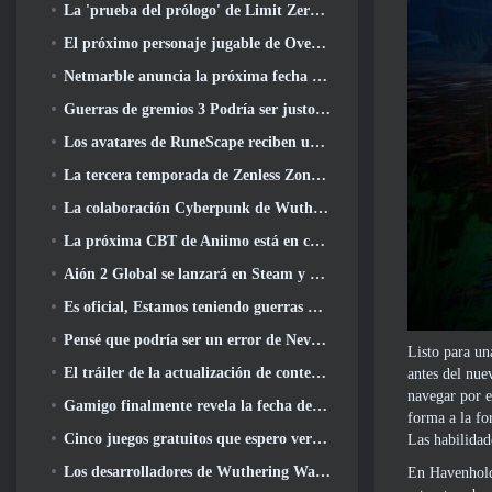
La 'prueba del prólogo' de Limit Zero Breakers comienza hoy
El próximo personaje jugable de Overwatch parece ser un jefe criminal cyborg con exceso de trabajo
Netmarble anuncia la próxima fecha de lanzamiento global de RF Online
Guerras de gremios 3 Podría ser justo lo que la industria de los MMO necesita ahora mismo
Los avatares de RuneScape reciben una revisión en la mayor actualización visual del juego en los últimos diez años
La tercera temporada de Zenless Zone Zero comienza con un viaje a una isla Bangboo en el cielo, Y a la plataforma Steam
La colaboración Cyberpunk de Wuthering Waves es exactamente lo que quiero de mis eventos cruzados de videojuegos
La próxima CBT de Aniimo está en camino... Y, Tenemos una ventana de lanzamiento oficial
Aión 2 Global se lanzará en Steam y Purple a finales de este año
Es oficial, Estamos teniendo guerras de gremios 3
Pensé que podría ser un error de Neverness To Everness tener el evento Porsche Collab Gacha tan temprano, Pero me equivoqué
Listo para u
El tráiler de la actualización de contenido final de Destiny 2 es un grito de guerra
antes del nue
navegar por e
Gamigo finalmente revela la fecha del regreso de Gloria Victis, ¿Sobrevivirá la segunda vez??
forma a la fo
Cinco juegos gratuitos que espero ver durante el Summer Game Fest
Las habilidad
Los desarrolladores de Wuthering Waves discuten la creación de la secuencia de batalla Lahai-Roi Mech
En Havenhold,