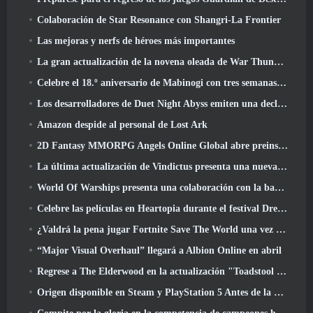
Colaboración de Star Resonance con Shangri-La Frontier
Las mejoras y nerfs de héroes más importantes
La gran actualización de la novena oleada de War Thunder mejora el aspecto de las batallas navales con imágenes acuáticas mejoradas
Celebre el 18.º aniversario de Mabinogi con tres semanas de eventos y recompensas
Los desarrolladores de Duet Night Abyss emiten una declaración oficial sobre un reciente incidente de malware después de la actualización del juego
Amazon despide al personal de Lost Ark
2D Fantasy MMORPG Angels Online Global abre preinscripción
La última actualización de Vindictus presenta una nueva incursión en la que los jugadores se enfrentarán al Guardián de Caliburn
World Of Warships presenta una colaboración con la banda sueca de heavy metal Sabaton
Celebre las películas en Heartopia durante el festival Dreamlight Cinematics
¿Valdrá la pena jugar Fortnite Save The World una vez que sea gratis??
“Major Visual Overhaul” llegará a Albion Online en abril
Regrese a The Elderwood en la actualización "Toadstool Tales" de Palia
Origen disponible en Steam y PlayStation 5 Antes de la marcha 23 Lanzamiento