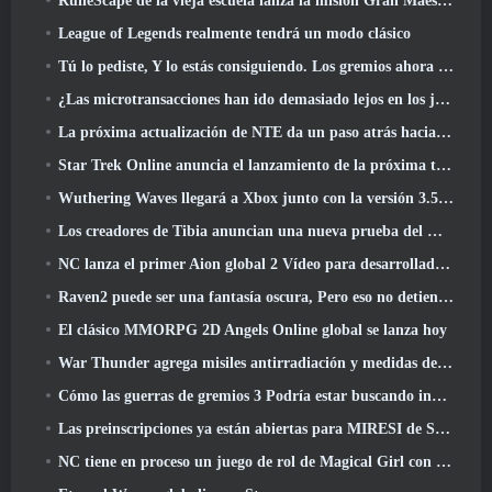
RuneScape de la vieja escuela lanza la misión Gran Maestro 'The Blood Moon Rises', Poniendo fin a una línea de búsqueda de 20 años
League of Legends realmente tendrá un modo clásico
Tú lo pediste, Y lo estás consiguiendo. Los gremios ahora están disponibles en Eterspire
¿Las microtransacciones han ido demasiado lejos en los juegos gratuitos??
La próxima actualización de NTE da un paso atrás hacia un juego de mesa de fantasía
Star Trek Online anuncia el lanzamiento de la próxima temporada “Undiscovered”
Wuthering Waves llegará a Xbox junto con la versión 3.5 Actualizar
Los creadores de Tibia anuncian una nueva prueba del MMORPG de zombis de la vieja escuela, Persistir en línea
NC lanza el primer Aion global 2 Vídeo para desarrolladores, Compartir detalles sobre el juego
Raven2 puede ser una fantasía oscura, Pero eso no detiene la diversión del verano
El clásico MMORPG 2D Angels Online global se lanza hoy
War Thunder agrega misiles antirradiación y medidas de soporte electrónico en la actualización de caballería pesada
Cómo las guerras de gremios 3 Podría estar buscando innovar en el espacio MMO
Las preinscripciones ya están abiertas para MIRESI de Smilegate: Futuro invisible
NC tiene en proceso un juego de rol de Magical Girl con un estilo artístico inspirado en el anime de los 90