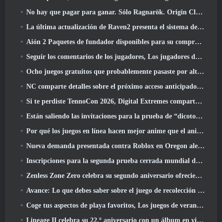
No hay que pagar para ganar. Sólo Ragnarök. Origin Classic se lanza en julio 23
La última actualización de Raven2 presenta el sistema de despertar de habilidades, Brindar a los jugadores más formas de mejorar sus habilidades
Aión 2 Paquetes de fundador disponibles para su compra, Completo con cinco días de acceso anticipado
Seguir los comentarios de los jugadores, Los jugadores de League Of Legends Classic no tendrán que pagar por máscaras clásicas
Ocho juegos gratuitos que probablemente pasaste por alto y que forman parte del Train Fest de Steam
NC comparte detalles sobre el próximo acceso anticipado de Aion 2
Si te perdiste TennoCon 2026, Digital Extremes comparte todos los paneles
Están saliendo las invitaciones para la prueba de “dicotomía” de Silver Palace
Por qué los juegos en línea hacen mejor anime que el anime hace juegos
Nueva demanda presentada contra Roblox en Oregon alegando un incidente de preparación infantil
Inscripciones para la segunda prueba cerrada mundial de Global MapleStory Classic
Zenless Zone Zero celebra su segundo aniversario ofreciendo a los jugadores la posibilidad de elegir un agente de rango S gratuito
Avance: Lo que debes saber sobre el juego de recolección de criaturas de HoYoverse, Honkai: Alma de enlace
Coge tus aspectos de playa favoritos, Los juegos de verano han regresado a Overwatch
Lineage II celebra su 22.º aniversario con un álbum en vinilo de edición coleccionista