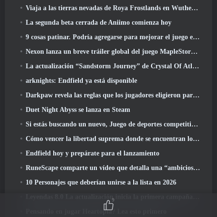
Viaja a las tierras nevadas de Roya Frostlands en Wuthering Waves Próxima versión 3.1
La segunda beta cerrada de Aniimo comienza hoy
9 cosas patinar. Podría agregarse para mejorar el juego en 2026
Nexon lanza un breve tráiler global del juego MapleStory Classic World
La actualización “Sandstorm Journey” de Crystal Of Atlan eleva el límite de nivel a 70
arknights: Endfield ya está disponible
Darkpaw revela las reglas que los jugadores eligieron para el próximo servidor Frostreaver de EverQuest
Duet Night Abyss se lanza en Steam
Si estás buscando un nuevo, Juego de deportes competitivos, La prueba beta cerrada del fútbol estilo libre 2 está en camino
Cómo vencer la libertad suprema donde se encuentran los vientos
Endfield hoy y prepárate para el lanzamiento
RuneScape comparte un vídeo que detalla una “ambiciosa serie de actualizaciones de contenido”
10 Personajes que deberían unirse a la lista en 2026
Leyendas 8.0 La actualización inicia la primera campaña de 2026
9
Pensando en jugar Heartopia? Lea esto primero