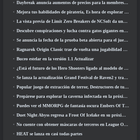
Daybreak anuncia aumentos de precios para la membresía VIP de Lord Of The Rings Online
Mejora tus habilidades de piratería, Es hora de explorar Night City en Wuthering Waves
La vista previa de Limit Zero Breakers de NCSoft da una idea de qué esperar de la próxima prueba del prólogo
Descubre conspiraciones y lucha contra gatos gigantes en tu tiempo de inactividad en la última actualización de Where Winds Meet
Se anuncia la fecha de la prueba beta abierta para el juego Dark Fantasy Extraction, Cazador de la niebla
Ragnarok Origin Classic trae de vuelta una jugabilidad MMORPG justa y CBT abre en junio 4
Buceo estelar en la versión 1.1 Actualizar
¿Está el futuro de los Hero Shooters ligado al modelo de servicio en vivo F2P??
Se lanza la actualización Grand Festival de Raven2 y trae consigo la nueva clase Warlord
Popular juego de extracción de terror, Destructores de tumbas, Lanzamientos en Occidente
Prepárese para explorar la caverna infectada en la próxima actualización de Eterspire
Puedes ver el MMORPG de fantasía oscura Embers Of The Uncrown de Nexon durante el Steam Next Fest
Duet Night Abyss regresa a Frost Of Icelake en su próxima actualización Steampunk
No cuente con obtener máscaras de terceros en League Of Legends
HEAT se lanza en casi todas partes