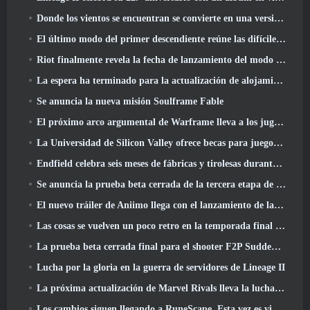
Donde los vientos se encuentran se convierte en una versión “Eastern Steampunk” 2.0
El último modo del primer descendiente reúne las difíciles batallas de intercepción del vacío y las profundidades
Riot finalmente revela la fecha de lanzamiento del modo clásico de League Of Legends
La espera ha terminado para la actualización de alojamiento para grandes jugadores de RuneScape
Se anuncia la nueva misión Soulframe Fable
El próximo arco argumental de Warframe lleva a los jugadores a un mapa estelar completamente nuevo, El sistema Tau
La Universidad de Silicon Valley ofrece becas para juegos y algunos de los requisitos son interesantes
Endfield celebra seis meses de fábricas y tirolesas durante su próxima actualización
Se anuncia la prueba beta cerrada de la tercera etapa de las batallas de infantería de Of War Thunder
El nuevo tráiler de Aniimo llega con el lanzamiento de la última prueba beta cerrada
Las cosas se vuelven un poco retro en la temporada final 11 Actualizar
La prueba beta cerrada final para el shooter F2P Sudden Attack Zero Point de Nexon comenzó hoy
Lucha por la gloria en la guerra de servidores de Lineage II
La próxima actualización de Marvel Rivals lleva la lucha a los dioses
Los cambios siguen llegando a RuneScape. Esta vez es vivienda para jugadores