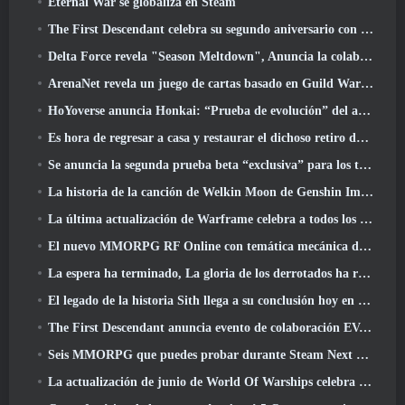
Eternal War se globaliza en Steam
The First Descendant celebra su segundo aniversario con Descendant Fest 2026 Arroyo
Delta Force revela "Season Meltdown", Anuncia la colaboración de Rainbow Six Siege
ArenaNet revela un juego de cartas basado en Guild Wars, Atado a la niebla
HoYoverse anuncia Honkai: “Prueba de evolución” del anime Nexus
Es hora de regresar a casa y restaurar el dichoso retiro donde se encuentran los vientos
Se anuncia la segunda prueba beta “exclusiva” para los tomadores de tiempo del shooter de supervivencia en equipo
La historia de la canción de Welkin Moon de Genshin Impact llega y termina.. en la luna
La última actualización de Warframe celebra a todos los papás espaciales
El nuevo MMORPG RF Online con temática mecánica de Netmarble se lanza a nivel mundial
La espera ha terminado, La gloria de los derrotados ha regresado
El legado de la historia Sith llega a su conclusión hoy en la última actualización de SWTOR
The First Descendant anuncia evento de colaboración EVANGELION
Seis MMORPG que puedes probar durante Steam Next Fest
La actualización de junio de World Of Warships celebra el Día de la Independencia de EE. UU. con una nueva campaña narrativa