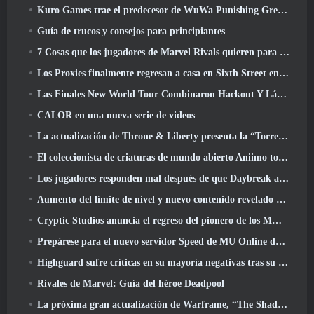
Kuro Games trae el predecesor de WuWa Punishing Grey Raven a Steam
Guía de trucos y consejos para principiantes
7 Cosas que los jugadores de Marvel Rivals quieren para el juego 2026
Los Proxies finalmente regresan a casa en Sixth Street en la versión de Zenless Zone Zero 2.6 Actualizar
Las Finales New World Tour Combinaron Hackout Y Láseres Orbitales
CALOR en una nueva serie de videos
La actualización de Throne & Liberty presenta la “Torre de la codicia” generada aleatoriamente
El coleccionista de criaturas de mundo abierto Aniimo toca las notas correctas
Los jugadores responden mal después de que Daybreak anunciara planes para saltarse las hojas de ruta de EverQuest y EQ2
Aumento del límite de nivel y nuevo contenido revelado en Phantasy Star Online 2: Corriente de onda titular de NGS
Cryptic Studios anuncia el regreso del pionero de los MMO Jack Emmert como director ejecutivo
Prepárese para el nuevo servidor Speed ​​de MU Online durante el evento previo
Highguard sufre críticas en su mayoría negativas tras su lanzamiento
Rivales de Marvel: Guía del héroe Deadpool
La próxima gran actualización de Warframe, “The Shadowgrapher” llegará en marzo