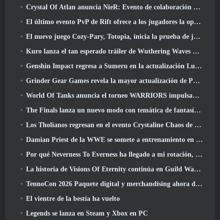
Crystal Of Atlan anuncia NieR: Evento de colaboración de autómatas
El último evento PvP de Rift ofrece a los jugadores la oportunidad de ganar hasta 4000 Créditos y un nuevo título
El nuevo juego Cozy-Pary, Totopia, inicia la prueba de juego beta cerrada
Kuro lanza el tan esperado tráiler de Wuthering Waves Cyberpunk: Cruce de Edgerunners
Genshin Impact regresa a Sumeru en la actualización Luna VII
Grinder Gear Games revela la mayor actualización de Path Of Exile II hasta el momento, El regreso de los antiguos
World Of Tanks anuncia el torneo WARRIORS impulsado por la comunidad
The Finals lanza un nuevo modo con temática de fantasía medieval, 'Dragon's Claim'
Los Tholianos regresan en el evento Crystaline Chaos de Star Trek Online
Damian Priest de la WWE se somete a entrenamiento en “The Loot Camp” en el tráiler Live Action Burst Fest de Delta Force
Por qué Neverness To Everness ha llegado a mi rotación, Por ahora
La historia de Visions Of Eternity continúa en Guild Wars 2 La próxima semana
TennoCon 2026 Paquete digital y merchandising ahora disponibles para comprar
El vientre de la bestia ha vuelto
Legends se lanza en Steam y Xbox en PC