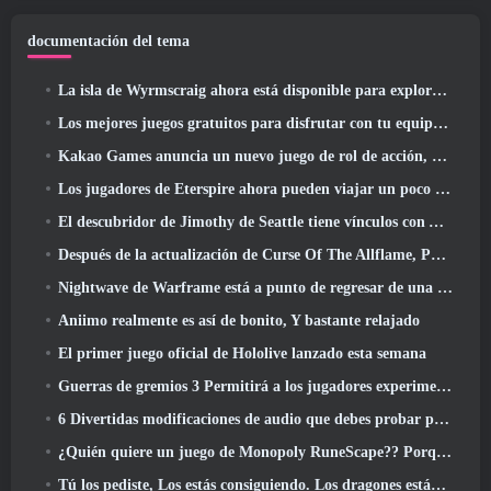
documentación del tema
La isla de Wyrmscraig ahora está disponible para explorar en RuneScape de la vieja escuela
Los mejores juegos gratuitos para disfrutar con tu equipo (2026)
Kakao Games anuncia un nuevo juego de rol de acción, doncella guardiana
Los jugadores de Eterspire ahora pueden viajar un poco en el tiempo... como regalo
El descubridor de Jimothy de Seattle tiene vínculos con ArenaNet, Por supuesto que lo agregarán a Guild Wars 2
Después de la actualización de Curse Of The Allflame, Path Of Exile anuncia varios cambios según los comentarios
Nightwave de Warframe está a punto de regresar de una manera impactante
Aniimo realmente es así de bonito, Y bastante relajado
El primer juego oficial de Hololive lanzado esta semana
Guerras de gremios 3 Permitirá a los jugadores experimentar el mundo de Tyria antes de que los dragones ancianos despertaran
6 Divertidas modificaciones de audio que debes probar para Marvel Rivals
¿Quién quiere un juego de Monopoly RuneScape?? Porque uno está en camino
Tú los pediste, Los estás consiguiendo. Los dragones están llegando a Albion Online