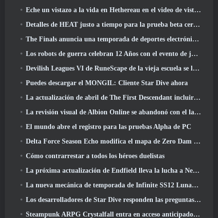
Eche un vistazo a la vida en Hethereau en el video de vista previa del juego de lanzamiento de Neverness To Everness
Detalles de HEAT justo a tiempo para la prueba beta cerrada
The Finals anuncia una temporada de deportes electrónicos de 200.000 dólares
Los robots de guerra celebran 12 Años con el evento de juegos robóticos marcianos
Devilish Leagues VI de RuneScape de la vieja escuela se lanza hoy
Puedes descargar el MONGIL: Cliente Star Dive ahora
La actualización de abril de The First Descendant incluirá la versión Beta del nuevo contenido del juego final
La revisión visual de Albion Online se abandonó con el lanzamiento de la actualización Radiant Wilds hoy
El mundo abre el registro para las pruebas Alpha de PC
Delta Force Season Echo modifica el mapa de Zero Dam y amplía la jugabilidad de operaciones
Cómo contrarrestar a todos los héroes duelistas
La próxima actualización de Endfield lleva la lucha a Nefarith
La nueva mecánica de temporada de Infinite SS12 Lunaria es una de las "mayores adiciones" al juego
Los desarrolladores de Star Dive responden las preguntas de los jugadores en una transmisión en vivo sorpresa
Steampunk ARPG Crystalfall entra en acceso anticipado, Pero no sin algunos problemas