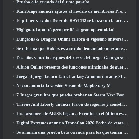
Prueba alfa cerrada del último paraíso
RuneScape anuncia ajustes al modelo de membresía Premier para tener en cuenta los cambios recientes en el MMORPG
El primer servidor Boost de RAVEN2 se lanza con la actualización de hoy
Highguard apuntó pero perdió su gran oportunidad
Dungeons & Dragons Online celebra el vigésimo aniversario de Natural con misiones y recompensas especiales
Se informa que Roblox está siendo demandado nuevamente por “prácticas que ponen en peligro y explotan a los niños”
Dos años y medio después del cierre del juego, Gamigo se burla del regreso del MMO medieval Glory Victis
Albion Online presenta dos funciones principales de guerra de facciones en la actualización Realm Divided Part II
Juega al juego táctico Dark Fantasy Annulus durante Steam Next Fest
Nexon anuncia la versión Steam de MapleStory M
7 Juegos gratuitos que puedes probar en Steam Next Fest
Throne And Liberty anuncia fusión de regiones y consolidación de servidores
Los cazadores de ARISE llegan a Fortnite en el último evento de colaboración
Digital Extremes anuncia TennoCon 2026 Fecha de venta de entradas
Se anuncia una prueba beta cerrada para los que toman tiempo en juegos de disparos en tercera persona