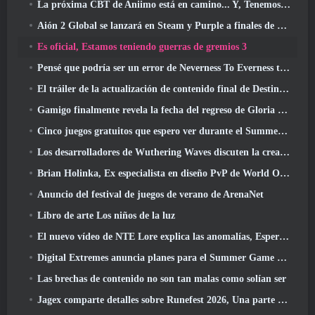
La próxima CBT de Aniimo está en camino... Y, Tenemos una ventana de lanzamiento oficial
Aión 2 Global se lanzará en Steam y Purple a finales de este año
Es oficial, Estamos teniendo guerras de gremios 3
Pensé que podría ser un error de Neverness To Everness tener el evento Porsche Collab Gacha tan temprano, Pero me equivoqué
El tráiler de la actualización de contenido final de Destiny 2 es un grito de guerra
Gamigo finalmente revela la fecha del regreso de Gloria Victis, ¿Sobrevivirá la segunda vez??
Cinco juegos gratuitos que espero ver durante el Summer Game Fest
Los desarrolladores de Wuthering Waves discuten la creación de la secuencia de batalla Lahai-Roi Mech
Brian Holinka, Ex especialista en diseño PvP de World Of Warcraft, Se une al equipo MMO de League Of Legends
Anuncio del festival de juegos de verano de ArenaNet
Libro de arte Los niños de la luz
El nuevo vídeo de NTE Lore explica las anomalías, Esperar, Y cómo una organización "secreta" lo rastrea todo
Digital Extremes anuncia planes para el Summer Game Fest
Las brechas de contenido no son tan malas como solían ser
Jagex comparte detalles sobre Runefest 2026, Una parte de la celebración del 25 aniversario de RuneScape IP