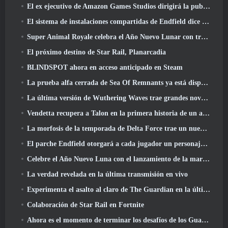
El ex ejecutivo de Amazon Games Studios dirigirá la publicación occidental de Aion 2
El sistema de instalaciones compartidas de Endfield dice sobre los jugadores
Super Animal Royale celebra el Año Nuevo Lunar con tres semanas de eventos de Super Horse
El próximo destino de Star Rail, Planarcadia
BLINDSPOT ahora en acceso anticipado en Steam
La prueba alfa cerrada de Sea Of Remnants ya está disponible
La última versión de Wuthering Waves trae grandes novedades y cambios en la calidad de vida
Vendetta recupera a Talon en la primera historia de un año de duración en Overwatch (Sin "2", Blizzard está dejando eso)
La morfosis de la temporada de Delta Force trae un nuevo mapa, Modos, Y mejoras solicitadas por los jugadores
El parche Endfield otorgará a cada jugador un personaje gratuito de seis estrellas de su elección
Celebre el Año Nuevo Luna con el lanzamiento de la maravilla invernal de Palia: Actualización de Año Nuevo de Riffrocin
La verdad revelada en la última transmisión en vivo
Experimenta el asalto al claro de The Guardian en la última actualización de Guild Wars 2 que comienza hoy
Colaboración de Star Rail en Fortnite
Ahora es el momento de terminar los desafíos de los Guardianes de la Llama en Path Of Exile durante Legacy Of Phrecia