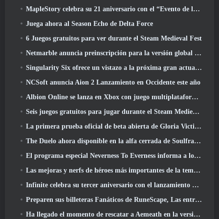
MapleStory celebra su 21 aniversario con el “Evento de la Universidad Maple”
Juega ahora al Season Echo de Delta Force
6 Juegos gratuitos para ver durante el Steam Medieval Fest
Netmarble anuncia preinscripción para la versión global del MMORPG de ciencia ficción RF Online Next
Singularity Six ofrece un vistazo a la próxima gran actualización de Palia The Royal Highlands
NCSoft anuncia Aion 2 Lanzamiento en Occidente este año
Albion Online se lanza en Xbox con juego multiplataforma completo
Seis juegos gratuitos para jugar durante el Steam Medieval Fest
La primera prueba oficial de beta abierta de Gloria Victis comienza hoy
The Duelo ahora disponible en la alfa cerrada de Soulframe
El programa especial Neverness To Everness informa a los jugadores qué esperar en los lanzamientos
Las mejoras y nerfs de héroes más importantes de la temporada 7.5
Infinite celebra su tercer aniversario con el lanzamiento de Lunaria SS12 hoy
Preparen sus billeteras Fanáticos de RuneScape, Las entradas para RuneFest están a punto de salir a la venta
Ha llegado el momento de rescatar a Aemeath en la versión de Wuthering Waves 3.3 Actualizar