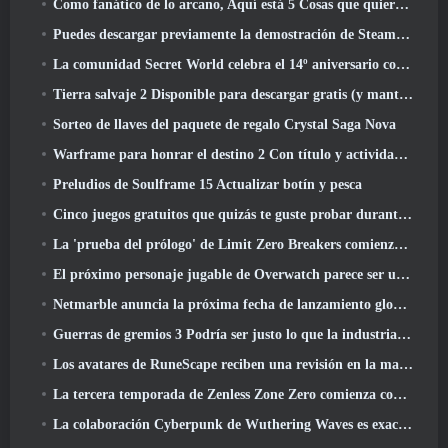
Como fanático de lo arcano, Aquí está 5 Cosas que quiero ver del MMO de Riot
Puedes descargar previamente la demostración de Steam Next Fest de Embers Of The Uncrowned Tomorrow
La comunidad Secret World celebra el 14º aniversario con un misterio que deberán resolver juntos
Tierra salvaje 2 Disponible para descargar gratis (y mantener) Por tiempo limitado
Sorteo de llaves del paquete de regalo Crystal Saga Nova
Warframe para honrar el destino 2 Con título y actividad especial en el juego
Preludios de Soulframe 15 Actualizar botín y pesca
Cinco juegos gratuitos que quizás te guste probar durante el Bullet Fest
La 'prueba del prólogo' de Limit Zero Breakers comienza hoy
El próximo personaje jugable de Overwatch parece ser un jefe criminal cyborg con exceso de trabajo
Netmarble anuncia la próxima fecha de lanzamiento global de RF Online
Guerras de gremios 3 Podría ser justo lo que la industria de los MMO necesita ahora mismo
Los avatares de RuneScape reciben una revisión en la mayor actualización visual del juego en los últimos diez años
La tercera temporada de Zenless Zone Zero comienza con un viaje a una isla Bangboo en el cielo, Y a la plataforma Steam
La colaboración Cyberpunk de Wuthering Waves es exactamente lo que quiero de mis eventos cruzados de videojuegos