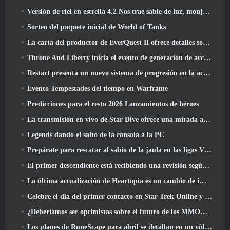
Versión de riel en estrella 4.2 Nos trae sable de luz, monja-chuck, El baterista pionero y un emanador de euforia
Sorteo del paquete inicial de World of Tanks
La carta del productor de EverQuest II ofrece detalles sobre el servidor de expansión con tiempo bloqueado
Throne And Liberty inicia el evento de generación de archboss doble
Restart presenta un nuevo sistema de progresión en la actualización de la temporada SS4
Evento Tempestades del tiempo en Warframe
Predicciones para el resto 2026 Lanzamientos de héroes
La transmisión en vivo de Star Dive ofrece una mirada al juego en acción antes del lanzamiento
Legends dando el salto de la consola a la PC
Prepárate para rescatar al sabio de la jaula en las ligas VI de RuneScape de la vieja escuela: Pactos demoniacos
El primer descendiente está recibiendo una revisión según Dev Stream
La última actualización de Heartopia es un cambio de imagen al estilo de Alicia en el país de las maravillas
Celebre el día del primer contacto en Star Trek Online y gane una nueva versión del Nobel Intel Battlecruiser
¿Deberíamos ser optimistas sobre el futuro de los MMORPG??
Los planes de RuneScape para abril se detallan en un vídeo para desarrolladores