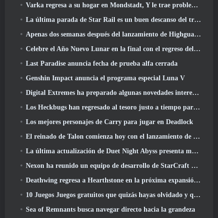
Varka regresa a su hogar en Mondstadt, Y le trae problemas en la actualización Luna V de Genshin Impact
La última parada de Star Rail es un buen descanso del trauma
Apenas dos semanas después del lanzamiento de Highguard, Wildlight Entertainment anuncia despidos
Celebre el Año Nuevo Lunar en la final con el regreso del 'Modo Bank It'
Last Paradise anuncia fecha de prueba alfa cerrada
Genshin Impact anuncia el programa especial Luna V
Digital Extremes ha preparado algunas novedades interesantes para celebrar el Año Nuevo Lunar en Warframe
Los Heckbugs han regresado al tesoro justo a tiempo para la temporada del amor
Los mejores personajes de Carry para jugar en Deadlock
El reinado de Talon comienza hoy con el lanzamiento de la temporada de Overwatch 1: Conquista
La última actualización de Duet Night Abyss presenta monturas
Nexon ha reunido un equipo de desarrollo de StarCraft Shooter según un informe de un medio coreano
Deathwing regresa a Hearthstone en la próxima expansión de Cataclysm
10 Juegos Juegos gratuitos que quizás hayas olvidado y que participan en el PvP Fest de Steam
Sea of ​​Remnants busca navegar directo hacia la grandeza