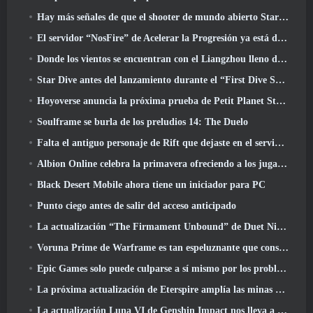
Hay más señales de que el shooter de mundo abierto StarCraft podría ser algo real
El servidor “NosFire” de Acelerar la Progresión ya está disponible en NosTale
Donde los vientos se encuentran con el Liangzhou lleno de nieve ahora disponible con el lanzamiento de la versión 1.5
Star Dive antes del lanzamiento durante el “First Dive Show”
Hoyoverse anuncia la próxima prueba de Petit Planet Stardrift
Soulframe se burla de los preludios 14: The Duelo
Falta el antiguo personaje de Rift que dejaste en el servidor muerto? Gamigo tiene una solución para eso
Albion Online celebra la primavera ofreciendo a los jugadores una linda montura de conejito
Black Desert Mobile ahora tiene un iniciador para PC
Punto ciego antes de salir del acceso anticipado
La actualización “The Firmament Unbound” de Duet Night Abyss concluye la historia de Huaxu
Voruna Prime de Warframe es tan espeluznante que consiguió su propio tráiler de Red Band
Epic Games solo puede culparse a sí mismo por los problemas recientes
La próxima actualización de Eterspire amplía las minas enanas y ofrece una revisión completa del combate contra jefes
La actualización Luna VI de Genshin Impact nos lleva a ese lugar del que Mondstadt sigue hablando pero que nunca hemos visto