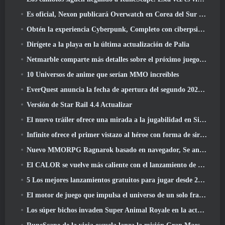
Es oficial, Nexon publicará Overwatch en Corea del Sur en el futuro
Obtén la experiencia Cyberpunk, Completo con ciberpsicosis, En el próximo evento cruzado de Apex Legends
Dirígete a la playa en la última actualización de Palia
Netmarble comparte más detalles sobre el próximo juego de nivelación en solitario, Nivelación en solitario: KARMA en la Anime Expo
10 Universos de anime que serían MMO increíbles
EverQuest anuncia la fecha de apertura del segundo 2026 Servidor de expansión con bloqueo de tiempo
Versión de Star Rail 4.4 Actualizar
El nuevo tráiler ofrece una mirada a la jugabilidad en Silver Palace
Infinite ofrece el primer vistazo al héroe con forma de sirena que llegará en SS13: Recuperación de la vista
Nuevo MMORPG Ragnarok basado en navegador, Se anuncia el universo Ragnarok
El CALOR se vuelve más caliente con el lanzamiento de un nuevo mapa del desierto
5 Los mejores lanzamientos gratuitos para jugar desde 2025, ¿Todavía vale la pena jugar? 2026?
El motor de juego que impulsa el universo de un solo fragmento de Eve Online ahora es de código abierto
Los súper bichos invaden Super Animal Royale en la actualización 'Super Natural'