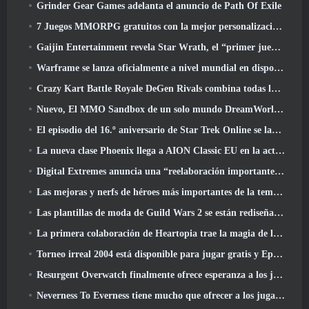
Grinder Gear Games adelanta el anuncio de Path Of Exile
7 Juegos MMORPG gratuitos con la mejor personalización de personajes
Gaijin Entertainment revela Star Wrath, el “primer juego de acción de extracción espacial”
Warframe se lanza oficialmente a nivel mundial en dispositivos Android
Crazy Kart Battle Royale DeGen Rivals combina todas las cosas que probablemente no sabías que querías combinadas
Nuevo, El MMO Sandbox de un solo mundo DreamWorld llegará al acceso anticipado de Steam
El episodio del 16.º aniversario de Star Trek Online se lanza como parte de la actualización "Corrupción"
La nueva clase Phoenix llega a AION Classic EU en la actualización 'Ignite'
Digital Extremes anuncia una “reelaboración importante” del sistema de progresión del jugador de Soulframe
Las mejoras y nerfs de héroes más importantes de la temporada 6.5
Las plantillas de moda de Guild Wars 2 se están rediseñando según los comentarios de los jugadores
La primera colaboración de Heartopia trae la magia de la amistad de My Little Pony
Torneo irreal 2004 está disponible para jugar gratis y Epic no demandará a nadie por ello
Resurgent Overwatch finalmente ofrece esperanza a los jugadores
Neverness To Everness tiene mucho que ofrecer a los jugadores, particularmente divertido