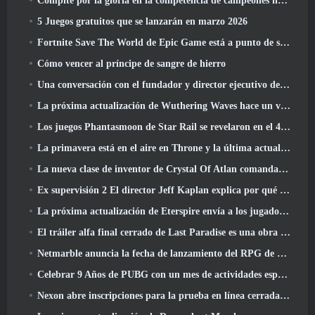
Compite por la gloria en la competencia de campeones huecos de New Eridu en la próxima actualización de Zenless Zone Zero
5 Juegos gratuitos que se lanzarán en marzo 2026
Fortnite Save The World de Epic Game está a punto de ser un juego gratuito
Cómo vencer al príncipe de sangre de hierro
Una conversación con el fundador y director ejecutivo de Netmarble, Ken Kim, sobre MONGIL: Buceo estelar
La próxima actualización de Wuthering Waves hace un viaje al “lado oscuro”
Los juegos Phantasmoon de Star Rail se revelaron en el 4.1 Programa Especial
La primavera está en el aire en Throne y la última actualización de Liberty
La nueva clase de inventor de Crystal Of Atlan comanda a los Magitech Mechs en la batalla
Ex supervisión 2 El director Jeff Kaplan explica por qué dejó a Blizzard
La próxima actualización de Eterspire envía a los jugadores a las minas enanas
El tráiler alfa final cerrado de Last Paradise es una obra de arte pequeña pero aterradora
Netmarble anuncia la fecha de lanzamiento del RPG de acción para domesticar monstruos Mongil: Buceo estelar
Celebrar 9 Años de PUBG con un mes de actividades especiales
Nexon abre inscripciones para la prueba en línea cerrada de abril de MapleStory Classic World