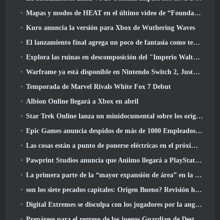
Mapas y modos de HEAT en el último vídeo de “Foundations”
Kuro anuncia la versión para Xbox de Wuthering Waves
El lanzamiento final agrega un poco de fantasía como temporada 10 Lanzamientos
Explora las ruinas en descomposición del "Imperio Walthen" en la próxima gran actualización de RAVEN2
Warframe ya está disponible en Nintendo Switch 2, Justo a tiempo para el lanzamiento de Shadowgrapher
Temporada de Marvel Rivals White Fox 7 Debut
Albion Online llegará a Xbox en abril
Star Trek Online lanza un minidocumental sobre los orígenes de la Federación para celebrar el 16º aniversario
Epic Games anuncia despidos de más de 1000 Empleados, Citando "Descenso en el compromiso de Fortnite"
Las cosas están a punto de ponerse eléctricas en el próximo evento Aftershock de Apex Legends
Pawprint Studios anuncia que Aniimo llegará a PlayStation 5 Y la tienda de Epic Games en los lanzamientos
La primera parte de la “mayor expansión de área” en la historia de RuneScape se lanza hoy
son los siete pecados capitales: Origen Bueno? Revisión honesta
Digital Extremes se disculpa con los jugadores por la angustia causada por las “invitaciones nefastas” en Warframe
Prepárese para el regreso de los juegos Guardian de Destiny 2