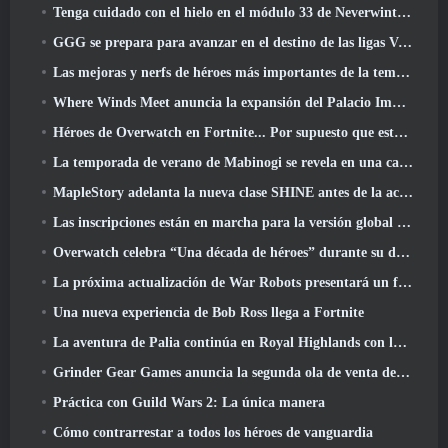
Tenga cuidado con el hielo en el módulo 33 de Neverwinter, Frío cortante
GGG se prepara para avanzar en el destino de las ligas Vaal de Path Of Exile 2 antes del lanzamiento del regreso de los Antiguos
Las mejoras y nerfs de héroes más importantes de la temporada 8
Where Winds Meet anuncia la expansión del Palacio Imperial y comparte una hoja de ruta de contenido "masiva"
Héroes de Overwatch en Fortnite... Por supuesto que estaba destinado a suceder
La temporada de verano de Mabinogi se revela en una carta del productor
MapleStory adelanta la nueva clase SHINE antes de la actualización de junio
Las inscripciones están en marcha para la versión global de la 'Prueba de prólogo' de Limit Zero Breakers de NCSoft
Overwatch celebra “Una década de héroes” durante su décimo aniversario
La próxima actualización de War Robots presentará un francotirador inspirado en Lovecraft
Una nueva experiencia de Bob Ross llega a Fortnite
La aventura de Palia continúa en Royal Highlands con la actualización de hoy
Grinder Gear Games anuncia la segunda ola de venta de entradas para ExileCon
Práctica con Guild Wars 2: La única manera
Cómo contrarrestar a todos los héroes de vanguardia