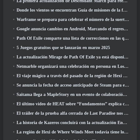
La primera actualización de Descendant March para reequilibrar el Sharen y presentar contenido nuevo
Donde los vientos se encuentran Guía de misiones de la fortaleza de Whitecrown
Warframe se prepara para celebrar el número de la suerte 13 Con eventos de aniversario
Google anuncia cambios en Android, Marcando el regreso de Fortnite a Play Store
Path Of Exile comparte una lista de correcciones en las que se está trabajando después del lanzamiento de Mirage
5 Juegos gratuitos que se lanzarán en marzo 2025
La actualización Mirage de Path Of Exile ya está disponible
Netmarble organizará una celebración en persona en Los Ángeles. Antes de los siete pecados capitales: Lanzamiento de origen
El viaje mágico a través del pasado de la región de Hexi comienza donde los vientos se encuentran hoy
Se anuncia la fecha de acceso anticipado de Steam para el ARPG Crystalfall de Steampunk
Saitama llega a MapleStory en un evento de colaboración con One-Punch Man
El último vídeo de HEAT sobre “Fundamentos” explica cómo trabajan juntos los agentes y los tanques
El tráiler de la prueba alfa cerrada de Last Paradise nos recuerda cómo es realmente sobrevivir al Apocalipsis zombi
La historia de Kazeros concluirá con la actualización Ends Of The Abyss de Lost Ark
La región de Hexi de Where Winds Meet todavía tiene lo que los jugadores aman y al mismo tiempo es una experiencia única