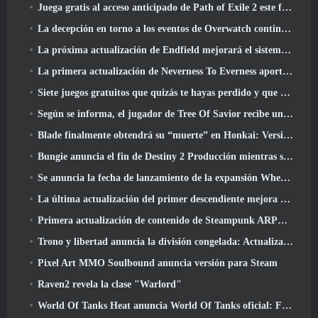
Juega gratis al acceso anticipado de Path of Exile 2 este fin de semana
La decepción en torno a los eventos de Overwatch continúa 10 Año Aniversario
La próxima actualización de Endfield mejorará el sistema de fábrica
La primera actualización de Neverness To Everness aporta mucho a la mesa
Siete juegos gratuitos que quizás te hayas perdido y que forman parte del Steam Ocean Fest
Según se informa, el jugador de Tree Of Savior recibe un premio especial por gastar 100.000 dólares en el juego
Blade finalmente obtendrá su “muerte” en Honkai: Versión de riel en estrella 4.3
Bungie anuncia el fin de Destiny 2 Producción mientras se preparan para trabajar en nuevos proyectos
Se anuncia la fecha de lanzamiento de la expansión Where Winds Meet “Imperial Palace”
La última actualización del primer descendiente mejora el ciclo agrícola y actualiza el modo Embestida
Primera actualización de contenido de Steampunk ARPG Crystalfall para abordar las "preocupaciones clave de los jugadores"
Trono y libertad anuncia la división congelada: Actualización Nix
Pixel Art MMO Soulbound anuncia versión para Steam
Raven2 revela la clase "Warlord"
World Of Tanks Heat anuncia World Of Tanks oficial: Fecha de lanzamiento de HEAT