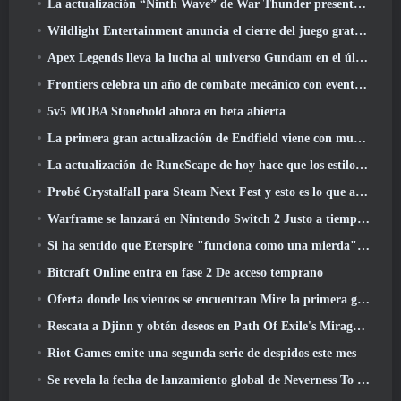
La actualización “Ninth Wave” de War Thunder presenta aviones de rango IX
Wildlight Entertainment anuncia el cierre del juego gratuito Hero Shooter Highguard
Apex Legends lleva la lucha al universo Gundam en el último evento cruzado
Frontiers celebra un año de combate mecánico con eventos de aniversario
5v5 MOBA Stonehold ahora en beta abierta
La primera gran actualización de Endfield viene con muchas optimizaciones
La actualización de RuneScape de hoy hace que los estilos de combate originales del MMORPG sean más fáciles de aprender
Probé Crystalfall para Steam Next Fest y esto es lo que aprendí
Warframe se lanzará en Nintendo Switch 2 Justo a tiempo para la próxima actualización importante, El fotógrafo de sombras
Si ha sentido que Eterspire "funciona como una mierda", El director creativo dice que ya no es así
Bitcraft Online entra en fase 2 De acceso temprano
Oferta donde los vientos se encuentran Mire la primera gran expansión en la transmisión en vivo de Hexi
Rescata a Djinn y obtén deseos en Path Of Exile's Mirage League
Riot Games emite una segunda serie de despidos este mes
Se revela la fecha de lanzamiento global de Neverness To Everness