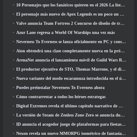
10 Personajes que los fanáticos quieren en el 2026 La lista de Marvel Rivals es la que tiene más probabilidades de suceder
El personaje más nuevo de Apex Legends es un poco un demonio de la velocidad
Valve anuncia Team Fortress 2 Concurso de diseño de trofeos ÜBERFEST
Azur Lane regresa a World Of Warships una vez más
Neverness To Everness se lanza oficialmente en PC y consolas
Aion obtendrá una clase completamente nueva en la próxima actualización de Dread Blade
ArenaNet anuncia el lanzamiento móvil de Guild Wars Reforged
El productor ejecutivo de STO, Thomas Marrone, y el director creativo de Neverwinter, Randy Mosiondz, hablan sobre los juegos y el futuro de Cryptic.
Nueva variante del modo escaramuza introducida en el último acto de Valorant
Puedes preinstalar Neverness To Everness ahora
Cómo contrarrestar a todos los héroes estrategas
Digital Extremes revela el último capítulo narrativo de Warframe con nuevos cortos de anime
La versión de Steam de Zenless Zone Zero se anuncia durante la versión 2.8 Programa Especial
ID anuncia el acogedor juego de plataformas para fiestas Totopia durante la exhibición de Xbox, Comienza el reclutamiento Beta
Nexon revela un nuevo MMORPG isométrico de fantasía oscura, Brasas de los sin corona