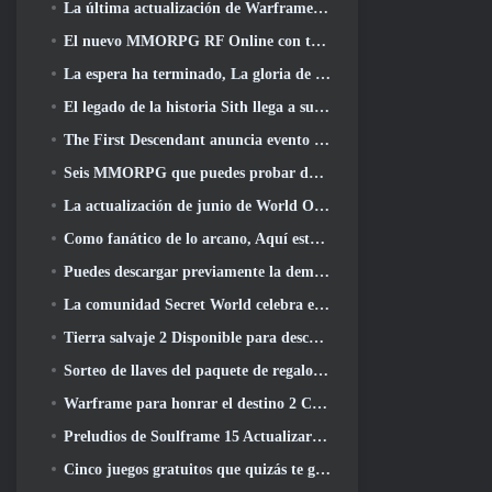
La última actualización de Warframe celebra a todos los papás espaciales
El nuevo MMORPG RF Online con temática mecánica de Netmarble se lanza a nivel mundial
La espera ha terminado, La gloria de los derrotados ha regresado
El legado de la historia Sith llega a su conclusión hoy en la última actualización de SWTOR
The First Descendant anuncia evento de colaboración EVANGELION
Seis MMORPG que puedes probar durante Steam Next Fest
La actualización de junio de World Of Warships celebra el Día de la Independencia de EE. UU. con una nueva campaña narrativa
Como fanático de lo arcano, Aquí está 5 Cosas que quiero ver del MMO de Riot
Puedes descargar previamente la demostración de Steam Next Fest de Embers Of The Uncrowned Tomorrow
La comunidad Secret World celebra el 14º aniversario con un misterio que deberán resolver juntos
Tierra salvaje 2 Disponible para descargar gratis (y mantener) Por tiempo limitado
Sorteo de llaves del paquete de regalo Crystal Saga Nova
Warframe para honrar el destino 2 Con título y actividad especial en el juego
Preludios de Soulframe 15 Actualizar botín y pesca
Cinco juegos gratuitos que quizás te guste probar durante el Bullet Fest