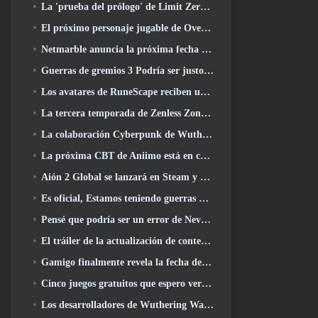
La 'prueba del prólogo' de Limit Zero Breakers comienza hoy
El próximo personaje jugable de Overwatch parece ser un jefe criminal cyborg con exceso de trabajo
Netmarble anuncia la próxima fecha de lanzamiento global de RF Online
Guerras de gremios 3 Podría ser justo lo que la industria de los MMO necesita ahora mismo
Los avatares de RuneScape reciben una revisión en la mayor actualización visual del juego en los últimos diez años
La tercera temporada de Zenless Zone Zero comienza con un viaje a una isla Bangboo en el cielo, Y a la plataforma Steam
La colaboración Cyberpunk de Wuthering Waves es exactamente lo que quiero de mis eventos cruzados de videojuegos
La próxima CBT de Aniimo está en camino... Y, Tenemos una ventana de lanzamiento oficial
Aión 2 Global se lanzará en Steam y Purple a finales de este año
Es oficial, Estamos teniendo guerras de gremios 3
Pensé que podría ser un error de Neverness To Everness tener el evento Porsche Collab Gacha tan temprano, Pero me equivoqué
El tráiler de la actualización de contenido final de Destiny 2 es un grito de guerra
Gamigo finalmente revela la fecha del regreso de Gloria Victis, ¿Sobrevivirá la segunda vez??
Cinco juegos gratuitos que espero ver durante el Summer Game Fest
Los desarrolladores de Wuthering Waves discuten la creación de la secuencia de batalla Lahai-Roi Mech