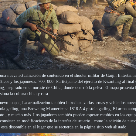
una nueva actualización de contenido en el shooter militar de Gaijin Entertai
iéticos y los japoneses. 700, 000 -Participante del ejército de Kwantung al fina
ng, inspirado en el noreste de China, donde ocurrió la pelea. El mapa presenta l
siona la cultura china y rusa..
evo mapa., La actualización también introduce varias armas y vehículos nuevos.,
stola gatling, una Browning M americana 1818 A 4 pistola gatling, El arma aut
o., y mucho más. Los jugadores también pueden esperar cambios en los equipos
 consisten en modificaciones de la interfaz de usuario., como la adición de nue
 está disponible en el lugar que se recuerda en la página
sitio web alistado