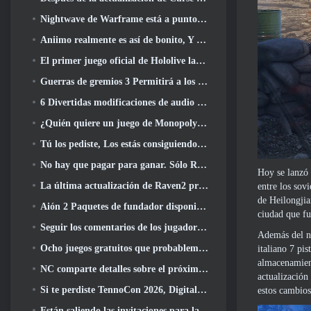
Nightwave de Warframe está a punto de regresar de una manera impactante
Aniimo realmente es así de bonito, Y bastante relajado
El primer juego oficial de Hololive lanzado esta semana
Guerras de gremios 3 Permitirá a los jugadores experimentar el mundo de Tyria antes de que los dragones ancianos despertaran
6 Divertidas modificaciones de audio que debes probar para Marvel Rivals
¿Quién quiere un juego de Monopoly RuneScape?? Porque uno está en camino
Tú los pediste, Los estás consiguiendo. Los dragones están llegando a Albion Online
No hay que pagar para ganar. Sólo Ragnarök. Origin Classic se lanza en julio 23
Hoy se lanzó 
La última actualización de Raven2 presenta el sistema de despertar de habilidades, Brindar a los jugadores más formas de mejorar sus habilidades
entre los sov
de Heilongjia
Aión 2 Paquetes de fundador disponibles para su compra, Completo con cinco días de acceso anticipado
ciudad que fu
Seguir los comentarios de los jugadores, Los jugadores de League Of Legends Classic no tendrán que pagar por máscaras clásicas
Además del nu
Ocho juegos gratuitos que probablemente pasaste por alto y que forman parte del Train Fest de Steam
italiano 7 pi
almacenamient
NC comparte detalles sobre el próximo acceso anticipado de Aion 2
actualización
Si te perdiste TennoCon 2026, Digital Extremes comparte todos los paneles
estos cambios
Están saliendo las invitaciones para la prueba de “dicotomía” de Silver Palace