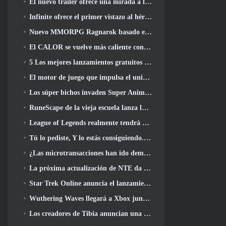
El nuevo tráiler ofrece una mirada a la jugabilidad en Silver Palace
Infinite ofrece el primer vistazo al héroe con forma de sirena que llegará en SS13: Recuperación de la vista
Nuevo MMORPG Ragnarok basado en navegador, Se anuncia el universo Ragnarok
El CALOR se vuelve más caliente con el lanzamiento de un nuevo mapa del desierto
5 Los mejores lanzamientos gratuitos para jugar desde 2025, ¿Todavía vale la pena jugar? 2026?
El motor de juego que impulsa el universo de un solo fragmento de Eve Online ahora es de código abierto
Los súper bichos invaden Super Animal Royale en la actualización 'Super Natural'
RuneScape de la vieja escuela lanza la misión Gran Maestro 'The Blood Moon Rises', Poniendo fin a una línea de búsqueda de 20 años
League of Legends realmente tendrá un modo clásico
Tú lo pediste, Y lo estás consiguiendo. Los gremios ahora están disponibles en Eterspire
¿Las microtransacciones han ido demasiado lejos en los juegos gratuitos??
La próxima actualización de NTE da un paso atrás hacia un juego de mesa de fantasía
Star Trek Online anuncia el lanzamiento de la próxima temporada “Undiscovered”
Wuthering Waves llegará a Xbox junto con la versión 3.5 Actualizar
Los creadores de Tibia anuncian una nueva prueba del MMORPG de zombis de la vieja escuela, Persistir en línea