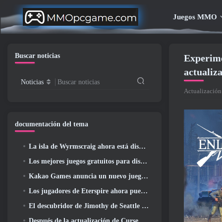
Juegos MMO
Buscar noticias
Experime
actualiz
Noticias
Buscar noticias
Actualización
documentación del tema
La isla de Wyrmscraig ahora está disponible para explorar en RuneScape de la vieja escuela
Los mejores juegos gratuitos para disfrutar con tu equipo (2026)
Kakao Games anuncia un nuevo juego de rol de acción, doncella guardiana
Los jugadores de Eterspire ahora pueden viajar un poco en el tiempo... como regalo
El descubridor de Jimothy de Seattle tiene vínculos con ArenaNet, Por supuesto que lo agregarán a Guild Wars 2
Después de la actualización de Curse Of The Allflame, Path Of Exile anuncia varios cambios según los comentarios