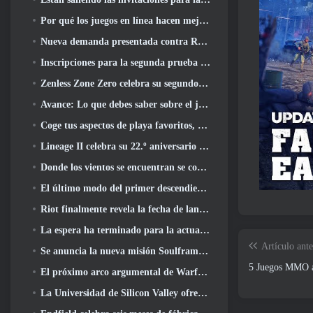
Por qué los juegos en línea hacen mejor anime que el anime hace juegos
Nueva demanda presentada contra Roblox en Oregon alegando un incidente de preparación infantil
Inscripciones para la segunda prueba cerrada mundial de Global MapleStory Classic
Zenless Zone Zero celebra su segundo aniversario ofreciendo a los jugadores la posibilidad de elegir un agente de rango S gratuito
Avance: Lo que debes saber sobre el juego de recolección de criaturas de HoYoverse, Honkai: Alma de enlace
Coge tus aspectos de playa favoritos, Los juegos de verano han regresado a Overwatch
Lineage II celebra su 22.º aniversario con un álbum en vinilo de edición coleccionista
Donde los vientos se encuentran se convierte en una versión “Eastern Steampunk” 2.0
El último modo del primer descendiente reúne las difíciles batallas de intercepción del vacío y las profundidades
Riot finalmente revela la fecha de lanzamiento del modo clásico de League Of Legends
La espera ha terminado para la actualización de alojamiento para grandes jugadores de RuneScape
Artículo ante
Se anuncia la nueva misión Soulframe Fable
5 Juegos MMO a
El próximo arco argumental de Warframe lleva a los jugadores a un mapa estelar completamente nuevo, El sistema Tau
La Universidad de Silicon Valley ofrece becas para juegos y algunos de los requisitos son interesantes