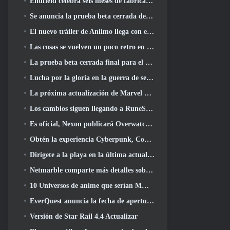
Endfield celebra seis meses de fábricas y tirolesas durante su próxima actualización
Se anuncia la prueba beta cerrada de la tercera etapa de las batallas de infantería de Of War Thunder
El nuevo tráiler de Aniimo llega con el lanzamiento de la última prueba beta cerrada
Las cosas se vuelven un poco retro en la temporada final 11 Actualizar
La prueba beta cerrada final para el shooter F2P Sudden Attack Zero Point de Nexon comenzó hoy
Lucha por la gloria en la guerra de servidores de Lineage II
La próxima actualización de Marvel Rivals lleva la lucha a los dioses
Los cambios siguen llegando a RuneScape. Esta vez es vivienda para jugadores
Es oficial, Nexon publicará Overwatch en Corea del Sur en el futuro
Obtén la experiencia Cyberpunk, Completo con ciberpsicosis, En el próximo evento cruzado de Apex Legends
Dirígete a la playa en la última actualización de Palia
Netmarble comparte más detalles sobre el próximo juego de nivelación en solitario, Nivelación en solitario: KARMA en la Anime Expo
10 Universos de anime que serían MMO increíbles
EverQuest anuncia la fecha de apertura del segundo 2026 Servidor de expansión con bloqueo de tiempo
Versión de Star Rail 4.4 Actualizar