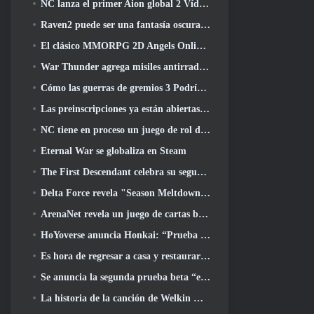
NC lanza el primer Aion global 2 Vídeo para desarrolladores, Compartir detalles sobre el juego
Raven2 puede ser una fantasía oscura, Pero eso no detiene la diversión del verano
El clásico MMORPG 2D Angels Online global se lanza hoy
War Thunder agrega misiles antirradiación y medidas de soporte electrónico en la actualización de caballería pesada
Cómo las guerras de gremios 3 Podría estar buscando innovar en el espacio MMO
Las preinscripciones ya están abiertas para MIRESI de Smilegate: Futuro invisible
NC tiene en proceso un juego de rol de Magical Girl con un estilo artístico inspirado en el anime de los 90
Eternal War se globaliza en Steam
The First Descendant celebra su segundo aniversario con Descendant Fest 2026 Arroyo
Delta Force revela "Season Meltdown", Anuncia la colaboración de Rainbow Six Siege
ArenaNet revela un juego de cartas basado en Guild Wars, Atado a la niebla
HoYoverse anuncia Honkai: “Prueba de evolución” del anime Nexus
Es hora de regresar a casa y restaurar el dichoso retiro donde se encuentran los vientos
Se anuncia la segunda prueba beta “exclusiva” para los tomadores de tiempo del shooter de supervivencia en equipo
La historia de la canción de Welkin Moon de Genshin Impact llega y termina.. en la luna