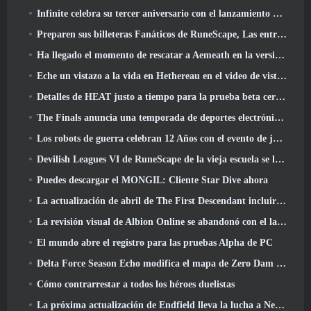
Infinite celebra su tercer aniversario con el lanzamiento de Lunaria SS12 hoy
Preparen sus billeteras Fanáticos de RuneScape, Las entradas para RuneFest están a punto de salir a la venta
Ha llegado el momento de rescatar a Aemeath en la versión de Wuthering Waves 3.3 Actualizar
Eche un vistazo a la vida en Hethereau en el video de vista previa del juego de lanzamiento de Neverness To Everness
Detalles de HEAT justo a tiempo para la prueba beta cerrada
The Finals anuncia una temporada de deportes electrónicos de 200.000 dólares
Los robots de guerra celebran 12 Años con el evento de juegos robóticos marcianos
Devilish Leagues VI de RuneScape de la vieja escuela se lanza hoy
Puedes descargar el MONGIL: Cliente Star Dive ahora
La actualización de abril de The First Descendant incluirá la versión Beta del nuevo contenido del juego final
La revisión visual de Albion Online se abandonó con el lanzamiento de la actualización Radiant Wilds hoy
El mundo abre el registro para las pruebas Alpha de PC
Delta Force Season Echo modifica el mapa de Zero Dam y amplía la jugabilidad de operaciones
Cómo contrarrestar a todos los héroes duelistas
La próxima actualización de Endfield lleva la lucha a Nefarith