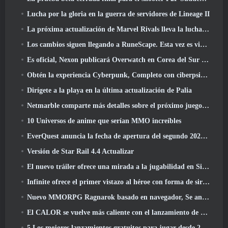
Lucha por la gloria en la guerra de servidores de Lineage II
La próxima actualización de Marvel Rivals lleva la lucha a los dioses
Los cambios siguen llegando a RuneScape. Esta vez es vivienda para jugadores
Es oficial, Nexon publicará Overwatch en Corea del Sur en el futuro
Obtén la experiencia Cyberpunk, Completo con ciberpsicosis, En el próximo evento cruzado de Apex Legends
Dirígete a la playa en la última actualización de Palia
Netmarble comparte más detalles sobre el próximo juego de nivelación en solitario, Nivelación en solitario: KARMA en la Anime Expo
10 Universos de anime que serían MMO increíbles
EverQuest anuncia la fecha de apertura del segundo 2026 Servidor de expansión con bloqueo de tiempo
Versión de Star Rail 4.4 Actualizar
El nuevo tráiler ofrece una mirada a la jugabilidad en Silver Palace
Infinite ofrece el primer vistazo al héroe con forma de sirena que llegará en SS13: Recuperación de la vista
Nuevo MMORPG Ragnarok basado en navegador, Se anuncia el universo Ragnarok
El CALOR se vuelve más caliente con el lanzamiento de un nuevo mapa del desierto
5 Los mejores lanzamientos gratuitos para jugar desde 2025, ¿Todavía vale la pena jugar? 2026?