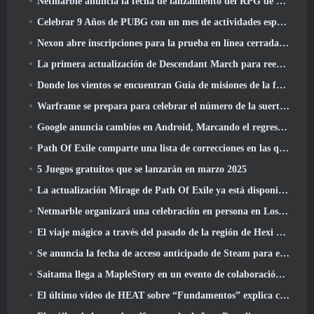
Netmarble anuncia la fecha de lanzamiento del RPG de acción para domesticar monstruos Mongil: Buceo estelar
Celebrar 9 Años de PUBG con un mes de actividades especiales
Nexon abre inscripciones para la prueba en línea cerrada de abril de MapleStory Classic World
La primera actualización de Descendant March para reequilibrar el Sharen y presentar contenido nuevo
Donde los vientos se encuentran Guía de misiones de la fortaleza de Whitecrown
Warframe se prepara para celebrar el número de la suerte 13 Con eventos de aniversario
Google anuncia cambios en Android, Marcando el regreso de Fortnite a Play Store
Path Of Exile comparte una lista de correcciones en las que se está trabajando después del lanzamiento de Mirage
5 Juegos gratuitos que se lanzarán en marzo 2025
La actualización Mirage de Path Of Exile ya está disponible
Netmarble organizará una celebración en persona en Los Ángeles. Antes de los siete pecados capitales: Lanzamiento de origen
El viaje mágico a través del pasado de la región de Hexi comienza donde los vientos se encuentran hoy
Se anuncia la fecha de acceso anticipado de Steam para el ARPG Crystalfall de Steampunk
Saitama llega a MapleStory en un evento de colaboración con One-Punch Man
El último vídeo de HEAT sobre “Fundamentos” explica cómo trabajan juntos los agentes y los tanques