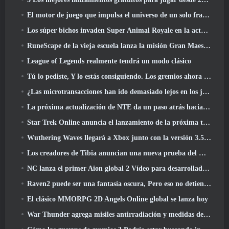
El motor de juego que impulsa el universo de un solo fragmento de Eve Online ahora es de código abierto
Los súper bichos invaden Super Animal Royale en la actualización 'Super Natural'
RuneScape de la vieja escuela lanza la misión Gran Maestro 'The Blood Moon Rises', Poniendo fin a una línea de búsqueda de 20 años
League of Legends realmente tendrá un modo clásico
Tú lo pediste, Y lo estás consiguiendo. Los gremios ahora están disponibles en Eterspire
¿Las microtransacciones han ido demasiado lejos en los juegos gratuitos??
La próxima actualización de NTE da un paso atrás hacia un juego de mesa de fantasía
Star Trek Online anuncia el lanzamiento de la próxima temporada “Undiscovered”
Wuthering Waves llegará a Xbox junto con la versión 3.5 Actualizar
Los creadores de Tibia anuncian una nueva prueba del MMORPG de zombis de la vieja escuela, Persistir en línea
NC lanza el primer Aion global 2 Vídeo para desarrolladores, Compartir detalles sobre el juego
Raven2 puede ser una fantasía oscura, Pero eso no detiene la diversión del verano
El clásico MMORPG 2D Angels Online global se lanza hoy
War Thunder agrega misiles antirradiación y medidas de soporte electrónico en la actualización de caballería pesada