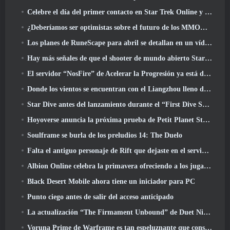
Celebre el día del primer contacto en Star Trek Online y gane una nueva versión del Nobel Intel Battlecruiser
¿Deberíamos ser optimistas sobre el futuro de los MMORPG??
Los planes de RuneScape para abril se detallan en un vídeo para desarrolladores
Hay más señales de que el shooter de mundo abierto StarCraft podría ser algo real
El servidor “NosFire” de Acelerar la Progresión ya está disponible en NosTale
Donde los vientos se encuentran con el Liangzhou lleno de nieve ahora disponible con el lanzamiento de la versión 1.5
Star Dive antes del lanzamiento durante el “First Dive Show”
Hoyoverse anuncia la próxima prueba de Petit Planet Stardrift
Soulframe se burla de los preludios 14: The Duelo
Falta el antiguo personaje de Rift que dejaste en el servidor muerto? Gamigo tiene una solución para eso
Albion Online celebra la primavera ofreciendo a los jugadores una linda montura de conejito
Black Desert Mobile ahora tiene un iniciador para PC
Punto ciego antes de salir del acceso anticipado
La actualización “The Firmament Unbound” de Duet Night Abyss concluye la historia de Huaxu
Voruna Prime de Warframe es tan espeluznante que consiguió su propio tráiler de Red Band