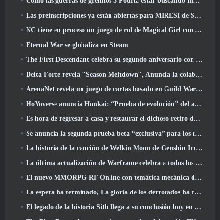
Cómo las guerras de gremios 3 Podría estar buscando innovar en el espacio MMO
Las preinscripciones ya están abiertas para MIRESI de Smilegate: Futuro invisible
NC tiene en proceso un juego de rol de Magical Girl con un estilo artístico inspirado en el anime de los 90
Eternal War se globaliza en Steam
The First Descendant celebra su segundo aniversario con Descendant Fest 2026 Arroyo
Delta Force revela "Season Meltdown", Anuncia la colaboración de Rainbow Six Siege
ArenaNet revela un juego de cartas basado en Guild Wars, Atado a la niebla
HoYoverse anuncia Honkai: “Prueba de evolución” del anime Nexus
Es hora de regresar a casa y restaurar el dichoso retiro donde se encuentran los vientos
Se anuncia la segunda prueba beta “exclusiva” para los tomadores de tiempo del shooter de supervivencia en equipo
La historia de la canción de Welkin Moon de Genshin Impact llega y termina.. en la luna
La última actualización de Warframe celebra a todos los papás espaciales
El nuevo MMORPG RF Online con temática mecánica de Netmarble se lanza a nivel mundial
La espera ha terminado, La gloria de los derrotados ha regresado
El legado de la historia Sith llega a su conclusión hoy en la última actualización de SWTOR