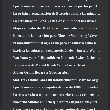
Epic Games solo puede culparse a sí mismo por los problemas recientes
La próxima actualización de Eterspire amplía las minas enanas y ofrece una revisión completa del combate contra jefes
La actualización Luna VI de Genshin Impact nos lleva a ese lugar del que Mondstadt sigue hablando pero que nunca hemos visto
Mapas y modos de HEAT en el último vídeo de “Foundations”
Kuro anuncia la versión para Xbox de Wuthering Waves
El lanzamiento final agrega un poco de fantasía como temporada 10 Lanzamientos
Explora las ruinas en descomposición del "Imperio Walthen" en la próxima gran actualización de RAVEN2
Warframe ya está disponible en Nintendo Switch 2, Justo a tiempo para el lanzamiento de Shadowgrapher
Temporada de Marvel Rivals White Fox 7 Debut
Albion Online llegará a Xbox en abril
Star Trek Online lanza un minidocumental sobre los orígenes de la Federación para celebrar el 16º aniversario
Epic Games anuncia despidos de más de 1000 Empleados, Citando "Descenso en el compromiso de Fortnite"
Las cosas están a punto de ponerse eléctricas en el próximo evento Aftershock de Apex Legends
Pawprint Studios anuncia que Aniimo llegará a PlayStation 5 Y la tienda de Epic Games en los lanzamientos
La primera parte de la “mayor expansión de área” en la historia de RuneScape se lanza hoy