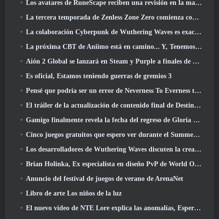
Los avatares de RuneScape reciben una revisión en la mayor actualización visual del juego en los últimos diez años
La tercera temporada de Zenless Zone Zero comienza con un viaje a una isla Bangboo en el cielo, Y a la plataforma Steam
La colaboración Cyberpunk de Wuthering Waves es exactamente lo que quiero de mis eventos cruzados de videojuegos
La próxima CBT de Aniimo está en camino... Y, Tenemos una ventana de lanzamiento oficial
Aión 2 Global se lanzará en Steam y Purple a finales de este año
Es oficial, Estamos teniendo guerras de gremios 3
Pensé que podría ser un error de Neverness To Everness tener el evento Porsche Collab Gacha tan temprano, Pero me equivoqué
El tráiler de la actualización de contenido final de Destiny 2 es un grito de guerra
Gamigo finalmente revela la fecha del regreso de Gloria Victis, ¿Sobrevivirá la segunda vez??
Cinco juegos gratuitos que espero ver durante el Summer Game Fest
Los desarrolladores de Wuthering Waves discuten la creación de la secuencia de batalla Lahai-Roi Mech
Brian Holinka, Ex especialista en diseño PvP de World Of Warcraft, Se une al equipo MMO de League Of Legends
Anuncio del festival de juegos de verano de ArenaNet
Libro de arte Los niños de la luz
El nuevo vídeo de NTE Lore explica las anomalías, Esperar, Y cómo una organización "secreta" lo rastrea todo