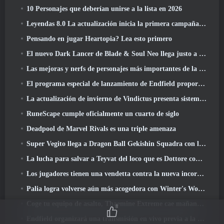
10 Personajes que deberían unirse a la lista en 2026
Leyendas 8.0 La actualización inicia la primera campaña de 2026
Pensando en jugar Heartopia? Lea esto primero
El nuevo Dark Lancer de Blade & Soul Neo llega justo a tiempo para el primer aniversario
Las mejoras y nerfs de personajes más importantes de la temporada 6
El programa especial de lanzamiento de Endfield proporciona detalles sobre el sistema de monetización del juego
La actualización de invierno de Vindictus presenta sistemas para facilitar la progresión de los jugadores
RuneScape cumple oficialmente un cuarto de siglo
Deadpool de Marvel Rivals es una triple amenaza
Super Vegito llega a Dragon Ball Gekishin Squadra con la llegada de la temporada 3
La lucha para salvar a Teyvat del loco que es Dottore comienza hoy en Genshin Impact
Los jugadores tienen una vendetta contra la nueva incorporación de Overwatch
Palia logra volverse aún más acogedora con Winter's Wonder: Actualización del Santuario Nevado
Coge tu equipo de asalto, Thaemine Extreme cae mañana en Lost Ark
8
Endfield organizará una transmisión en vivo previa a la transmisión en vivo esta semana