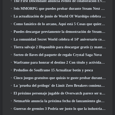
The First Descendant anuncia evento de colaboración EVANGELION
Seis MMORPG que puedes probar durante Steam Next Fest
La actualización de junio de World Of Warships celebra el Día de la Independencia de EE. UU. con una nueva campaña narrativa
Como fanático de lo arcano, Aquí está 5 Cosas que quiero ver del MMO de Riot
Puedes descargar previamente la demostración de Steam Next Fest de Embers Of The Uncrowned Tomorrow
La comunidad Secret World celebra el 14º aniversario con un misterio que deberán resolver juntos
Tierra salvaje 2 Disponible para descargar gratis (y mantener) Por tiempo limitado
Sorteo de llaves del paquete de regalo Crystal Saga Nova
Warframe para honrar el destino 2 Con título y actividad especial en el juego
Preludios de Soulframe 15 Actualizar botín y pesca
Cinco juegos gratuitos que quizás te guste probar durante el Bullet Fest
La 'prueba del prólogo' de Limit Zero Breakers comienza hoy
El próximo personaje jugable de Overwatch parece ser un jefe criminal cyborg con exceso de trabajo
Netmarble anuncia la próxima fecha de lanzamiento global de RF Online
Guerras de gremios 3 Podría ser justo lo que la industria de los MMO necesita ahora mismo