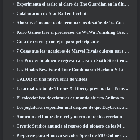
Experimenta el asalto al claro de The Guardian en la última actualización de Guild Wars 2 que comienza hoy
Colaboración de Star Rail en Fortnite
Ahora es el momento de terminar los desafíos de los Guardianes de la Llama en Path Of Exile durante Legacy Of Phrecia
Kuro Games trae el predecesor de WuWa Punishing Grey Raven a Steam
Guía de trucos y consejos para principiantes
7 Cosas que los jugadores de Marvel Rivals quieren para el juego 2026
Los Proxies finalmente regresan a casa en Sixth Street en la versión de Zenless Zone Zero 2.6 Actualizar
Las Finales New World Tour Combinaron Hackout Y Láseres Orbitales
CALOR en una nueva serie de videos
La actualización de Throne & Liberty presenta la “Torre de la codicia” generada aleatoriamente
El coleccionista de criaturas de mundo abierto Aniimo toca las notas correctas
Los jugadores responden mal después de que Daybreak anunciara planes para saltarse las hojas de ruta de EverQuest y EQ2
Aumento del límite de nivel y nuevo contenido revelado en Phantasy Star Online 2: Corriente de onda titular de NGS
Cryptic Studios anuncia el regreso del pionero de los MMO Jack Emmert como director ejecutivo
Prepárese para el nuevo servidor Speed ​​de MU Online durante el evento previo