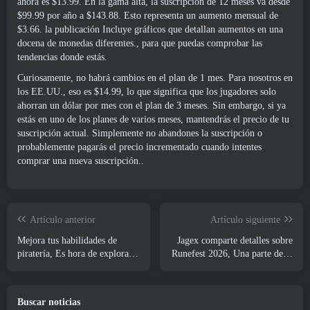
ahora es $13.99. En la gama alta, la suscripción de 12 meses va desde
$99.99 por año a $143.88. Esto representa un aumento mensual de
$3.66.
la publicación
Incluye gráficos que detallan aumentos en una
docena de monedas diferentes., para que puedas comprobar las
tendencias donde estás.
Curiosamente, no habrá cambios en el plan de 1 mes. Para nosotros en
los EE.UU., eso es $14.99, lo que significa que los jugadores solo
ahorran un dólar por mes con el plan de 3 meses. Sin embargo, si ya
estás en uno de los planes de varios meses, mantendrás el precio de tu
suscripción actual. Simplemente no abandones la suscripción o
probablemente pagarás el precio incrementado cuando intentes
comprar una nueva suscripción..
Artículo anterior
Artículo siguiente
Mejora tus habilidades de
Jagex comparte detalles sobre
piratería, Es hora de explorar
Runefest 2026, Una parte de la
Night City en Wuthering
celebración del 25 aniversario
Waves
de RuneScape IP
Buscar noticias