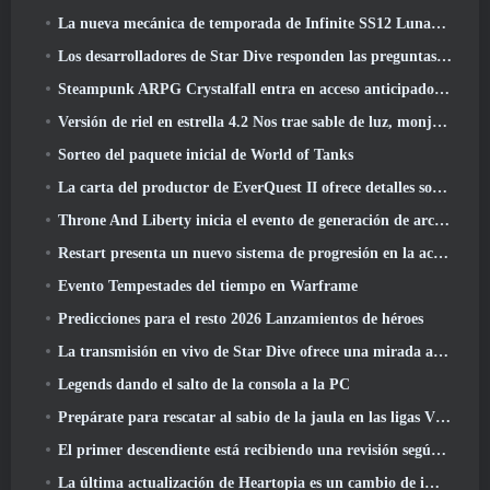
La nueva mecánica de temporada de Infinite SS12 Lunaria es una de las "mayores adiciones" al juego
Los desarrolladores de Star Dive responden las preguntas de los jugadores en una transmisión en vivo sorpresa
Steampunk ARPG Crystalfall entra en acceso anticipado, Pero no sin algunos problemas
Versión de riel en estrella 4.2 Nos trae sable de luz, monja-chuck, El baterista pionero y un emanador de euforia
Sorteo del paquete inicial de World of Tanks
La carta del productor de EverQuest II ofrece detalles sobre el servidor de expansión con tiempo bloqueado
Throne And Liberty inicia el evento de generación de archboss doble
Restart presenta un nuevo sistema de progresión en la actualización de la temporada SS4
Evento Tempestades del tiempo en Warframe
Predicciones para el resto 2026 Lanzamientos de héroes
La transmisión en vivo de Star Dive ofrece una mirada al juego en acción antes del lanzamiento
Legends dando el salto de la consola a la PC
Prepárate para rescatar al sabio de la jaula en las ligas VI de RuneScape de la vieja escuela: Pactos demoniacos
El primer descendiente está recibiendo una revisión según Dev Stream
La última actualización de Heartopia es un cambio de imagen al estilo de Alicia en el país de las maravillas