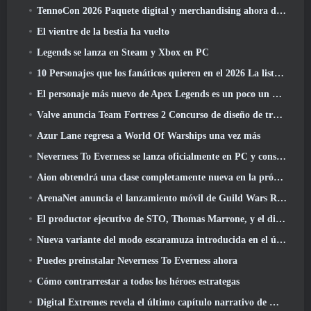
TennoCon 2026 Paquete digital y merchandising ahora disponibles para comprar
El vientre de la bestia ha vuelto
Legends se lanza en Steam y Xbox en PC
10 Personajes que los fanáticos quieren en el 2026 La lista de Marvel Rivals es la que tiene más probabilidades de suceder
El personaje más nuevo de Apex Legends es un poco un demonio de la velocidad
Valve anuncia Team Fortress 2 Concurso de diseño de trofeos ÜBERFEST
Azur Lane regresa a World Of Warships una vez más
Neverness To Everness se lanza oficialmente en PC y consolas
Aion obtendrá una clase completamente nueva en la próxima actualización de Dread Blade
ArenaNet anuncia el lanzamiento móvil de Guild Wars Reforged
El productor ejecutivo de STO, Thomas Marrone, y el director creativo de Neverwinter, Randy Mosiondz, hablan sobre los juegos y el futuro de Cryptic.
Nueva variante del modo escaramuza introducida en el último acto de Valorant
Puedes preinstalar Neverness To Everness ahora
Cómo contrarrestar a todos los héroes estrategas
Digital Extremes revela el último capítulo narrativo de Warframe con nuevos cortos de anime