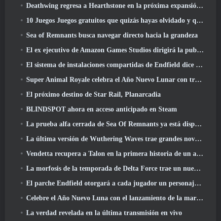
Deathwing regresa a Hearthstone en la próxima expansión de Cataclysm
10 Juegos Juegos gratuitos que quizás hayas olvidado y que participan en el PvP Fest de Steam
Sea of ​​Remnants busca navegar directo hacia la grandeza
El ex ejecutivo de Amazon Games Studios dirigirá la publicación occidental de Aion 2
El sistema de instalaciones compartidas de Endfield dice sobre los jugadores
Super Animal Royale celebra el Año Nuevo Lunar con tres semanas de eventos de Super Horse
El próximo destino de Star Rail, Planarcadia
BLINDSPOT ahora en acceso anticipado en Steam
La prueba alfa cerrada de Sea Of Remnants ya está disponible
La última versión de Wuthering Waves trae grandes novedades y cambios en la calidad de vida
Vendetta recupera a Talon en la primera historia de un año de duración en Overwatch (Sin "2", Blizzard está dejando eso)
La morfosis de la temporada de Delta Force trae un nuevo mapa, Modos, Y mejoras solicitadas por los jugadores
El parche Endfield otorgará a cada jugador un personaje gratuito de seis estrellas de su elección
Celebre el Año Nuevo Luna con el lanzamiento de la maravilla invernal de Palia: Actualización de Año Nuevo de Riffrocin
La verdad revelada en la última transmisión en vivo