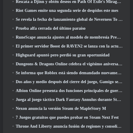
Rescata a Djinn y obtén deseos en Path Of Exile's Mirage League
Riot Games emite una segunda serie de despidos este mes
Se revela la fecha de lanzamiento global de Neverness To Everness
Prueba alfa cerrada del último paraíso
RuneScape anuncia ajustes al modelo de membresía Premier para tener en cuenta los cambios recientes en el MMORPG
El primer servidor Boost de RAVEN2 se lanza con la actualización de hoy
Highguard apuntó pero perdió su gran oportunidad
Dungeons & Dragons Online celebra el vigésimo aniversario de Natural con misiones y recompensas especiales
Se informa que Roblox está siendo demandado nuevamente por “prácticas que ponen en peligro y explotan a los niños”
Dos años y medio después del cierre del juego, Gamigo se burla del regreso del MMO medieval Glory Victis
Albion Online presenta dos funciones principales de guerra de facciones en la actualización Realm Divided Part II
Juega al juego táctico Dark Fantasy Annulus durante Steam Next Fest
Nexon anuncia la versión Steam de MapleStory M
7 Juegos gratuitos que puedes probar en Steam Next Fest
Throne And Liberty anuncia fusión de regiones y consolidación de servidores