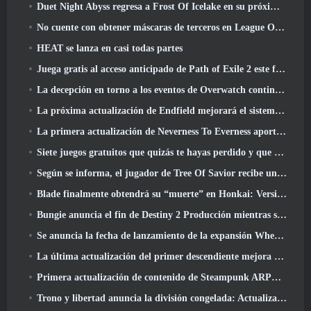
Duet Night Abyss regresa a Frost Of Icelake en su próxima actualización Steampunk
No cuente con obtener máscaras de terceros en League Of Legends
HEAT se lanza en casi todas partes
Juega gratis al acceso anticipado de Path of Exile 2 este fin de semana
La decepción en torno a los eventos de Overwatch continúa 10 Año Aniversario
La próxima actualización de Endfield mejorará el sistema de fábrica
La primera actualización de Neverness To Everness aporta mucho a la mesa
Siete juegos gratuitos que quizás te hayas perdido y que forman parte del Steam Ocean Fest
Según se informa, el jugador de Tree Of Savior recibe un premio especial por gastar 100.000 dólares en el juego
Blade finalmente obtendrá su “muerte” en Honkai: Versión de riel en estrella 4.3
Bungie anuncia el fin de Destiny 2 Producción mientras se preparan para trabajar en nuevos proyectos
Se anuncia la fecha de lanzamiento de la expansión Where Winds Meet “Imperial Palace”
La última actualización del primer descendiente mejora el ciclo agrícola y actualiza el modo Embestida
Primera actualización de contenido de Steampunk ARPG Crystalfall para abordar las "preocupaciones clave de los jugadores"
Trono y libertad anuncia la división congelada: Actualización Nix