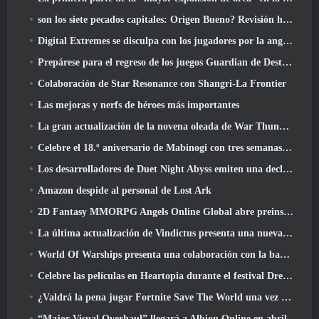
son los siete pecados capitales: Origen Bueno? Revisión honesta
Digital Extremes se disculpa con los jugadores por la angustia causada por las “invitaciones nefastas” en Warframe
Prepárese para el regreso de los juegos Guardian de Destiny 2
Colaboración de Star Resonance con Shangri-La Frontier
Las mejoras y nerfs de héroes más importantes
La gran actualización de la novena oleada de War Thunder mejora el aspecto de las batallas navales con imágenes acuáticas mejoradas
Celebre el 18.º aniversario de Mabinogi con tres semanas de eventos y recompensas
Los desarrolladores de Duet Night Abyss emiten una declaración oficial sobre un reciente incidente de malware después de la actualización del juego
Amazon despide al personal de Lost Ark
2D Fantasy MMORPG Angels Online Global abre preinscripción
La última actualización de Vindictus presenta una nueva incursión en la que los jugadores se enfrentarán al Guardián de Caliburn
World Of Warships presenta una colaboración con la banda sueca de heavy metal Sabaton
Celebre las películas en Heartopia durante el festival Dreamlight Cinematics
¿Valdrá la pena jugar Fortnite Save The World una vez que sea gratis??
“Major Visual Overhaul” llegará a Albion Online en abril