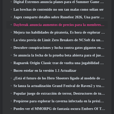
Digital Extremes anuncia planes para el Summer Game Fest
Las brechas de contenido no son tan malas como solían ser
Jagex comparte detalles sobre Runefest 2026, Una parte de la celebración del 25 aniversario de RuneScape IP
Daybreak anuncia aumentos de precios para la membresía VIP de Lord Of The Rings Online
Mejora tus habilidades de piratería, Es hora de explorar Night City en Wuthering Waves
La vista previa de Limit Zero Breakers de NCSoft da una idea de qué esperar de la próxima prueba del prólogo
Descubre conspiraciones y lucha contra gatos gigantes en tu tiempo de inactividad en la última actualización de Where Winds Meet
Se anuncia la fecha de la prueba beta abierta para el juego Dark Fantasy Extraction, Cazador de la niebla
Ragnarok Origin Classic trae de vuelta una jugabilidad MMORPG justa y CBT abre en junio 4
Buceo estelar en la versión 1.1 Actualizar
¿Está el futuro de los Hero Shooters ligado al modelo de servicio en vivo F2P??
Se lanza la actualización Grand Festival de Raven2 y trae consigo la nueva clase Warlord
Popular juego de extracción de terror, Destructores de tumbas, Lanzamientos en Occidente
Prepárese para explorar la caverna infectada en la próxima actualización de Eterspire
Puedes ver el MMORPG de fantasía oscura Embers Of The Uncrown de Nexon durante el Steam Next Fest