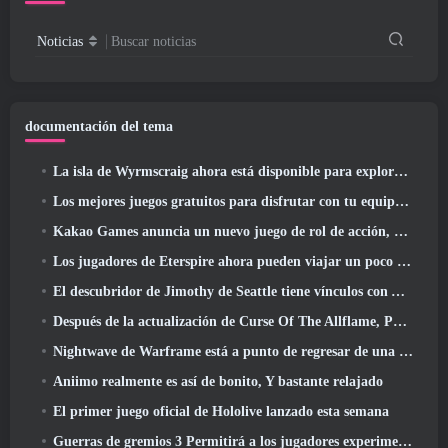
Noticias
Buscar noticias
documentación del tema
La isla de Wyrmscraig ahora está disponible para explorar en RuneScape de la vieja escuela
Los mejores juegos gratuitos para disfrutar con tu equipo (2026)
Kakao Games anuncia un nuevo juego de rol de acción, doncella guardiana
Los jugadores de Eterspire ahora pueden viajar un poco en el tiempo... como regalo
El descubridor de Jimothy de Seattle tiene vínculos con ArenaNet, Por supuesto que lo agregarán a Guild Wars 2
Después de la actualización de Curse Of The Allflame, Path Of Exile anuncia varios cambios según los comentarios
Nightwave de Warframe está a punto de regresar de una manera impactante
Aniimo realmente es así de bonito, Y bastante relajado
El primer juego oficial de Hololive lanzado esta semana
Guerras de gremios 3 Permitirá a los jugadores experimentar el mundo de Tyria antes de que los dragones ancianos despertaran