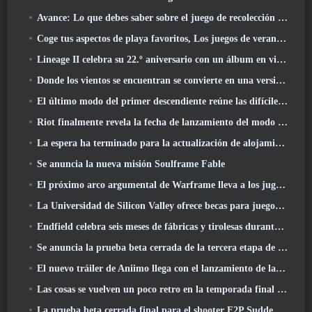
Avance: Lo que debes saber sobre el juego de recolección de criaturas de HoYoverse, Honkai: Alma de enlace
Coge tus aspectos de playa favoritos, Los juegos de verano han regresado a Overwatch
Lineage II celebra su 22.º aniversario con un álbum en vinilo de edición coleccionista
Donde los vientos se encuentran se convierte en una versión “Eastern Steampunk” 2.0
El último modo del primer descendiente reúne las difíciles batallas de intercepción del vacío y las profundidades
Riot finalmente revela la fecha de lanzamiento del modo clásico de League Of Legends
La espera ha terminado para la actualización de alojamiento para grandes jugadores de RuneScape
Se anuncia la nueva misión Soulframe Fable
El próximo arco argumental de Warframe lleva a los jugadores a un mapa estelar completamente nuevo, El sistema Tau
La Universidad de Silicon Valley ofrece becas para juegos y algunos de los requisitos son interesantes
Endfield celebra seis meses de fábricas y tirolesas durante su próxima actualización
Se anuncia la prueba beta cerrada de la tercera etapa de las batallas de infantería de Of War Thunder
El nuevo tráiler de Aniimo llega con el lanzamiento de la última prueba beta cerrada
Las cosas se vuelven un poco retro en la temporada final 11 Actualizar
La prueba beta cerrada final para el shooter F2P Sudden Attack Zero Point de Nexon comenzó hoy