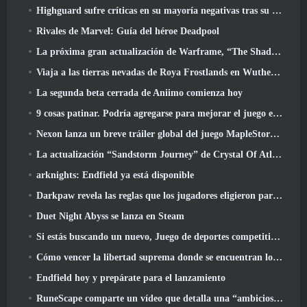
Highguard sufre críticas en su mayoría negativas tras su lanzamiento
Rivales de Marvel: Guía del héroe Deadpool
La próxima gran actualización de Warframe, “The Shadowgrapher” llegará en marzo
Viaja a las tierras nevadas de Roya Frostlands en Wuthering Waves Próxima versión 3.1
La segunda beta cerrada de Aniimo comienza hoy
9 cosas patinar. Podría agregarse para mejorar el juego en 2026
Nexon lanza un breve tráiler global del juego MapleStory Classic World
La actualización “Sandstorm Journey” de Crystal Of Atlan eleva el límite de nivel a 70
arknights: Endfield ya está disponible
Darkpaw revela las reglas que los jugadores eligieron para el próximo servidor Frostreaver de EverQuest
Duet Night Abyss se lanza en Steam
Si estás buscando un nuevo, Juego de deportes competitivos, La prueba beta cerrada del fútbol estilo libre 2 está en camino
Cómo vencer la libertad suprema donde se encuentran los vientos
Endfield hoy y prepárate para el lanzamiento
RuneScape comparte un vídeo que detalla una “ambiciosa serie de actualizaciones de contenido”