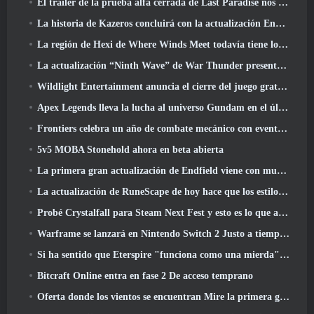
El tráiler de la prueba alfa cerrada de Last Paradise nos recuerda cómo es realmente sobrevivir al Apocalipsis zombi
La historia de Kazeros concluirá con la actualización Ends Of The Abyss de Lost Ark
La región de Hexi de Where Winds Meet todavía tiene lo que los jugadores aman y al mismo tiempo es una experiencia única
La actualización “Ninth Wave” de War Thunder presenta aviones de rango IX
Wildlight Entertainment anuncia el cierre del juego gratuito Hero Shooter Highguard
Apex Legends lleva la lucha al universo Gundam en el último evento cruzado
Frontiers celebra un año de combate mecánico con eventos de aniversario
5v5 MOBA Stonehold ahora en beta abierta
La primera gran actualización de Endfield viene con muchas optimizaciones
La actualización de RuneScape de hoy hace que los estilos de combate originales del MMORPG sean más fáciles de aprender
Probé Crystalfall para Steam Next Fest y esto es lo que aprendí
Warframe se lanzará en Nintendo Switch 2 Justo a tiempo para la próxima actualización importante, El fotógrafo de sombras
Si ha sentido que Eterspire "funciona como una mierda", El director creativo dice que ya no es así
Bitcraft Online entra en fase 2 De acceso temprano
Oferta donde los vientos se encuentran Mire la primera gran expansión en la transmisión en vivo de Hexi