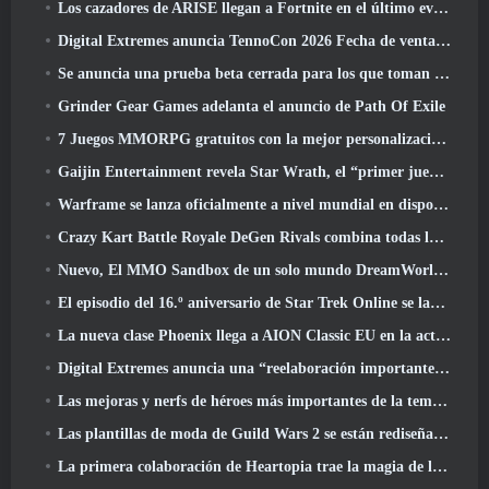
Los cazadores de ARISE llegan a Fortnite en el último evento de colaboración
Digital Extremes anuncia TennoCon 2026 Fecha de venta de entradas
Se anuncia una prueba beta cerrada para los que toman tiempo en juegos de disparos en tercera persona
Grinder Gear Games adelanta el anuncio de Path Of Exile
7 Juegos MMORPG gratuitos con la mejor personalización de personajes
Gaijin Entertainment revela Star Wrath, el “primer juego de acción de extracción espacial”
Warframe se lanza oficialmente a nivel mundial en dispositivos Android
Crazy Kart Battle Royale DeGen Rivals combina todas las cosas que probablemente no sabías que querías combinadas
Nuevo, El MMO Sandbox de un solo mundo DreamWorld llegará al acceso anticipado de Steam
El episodio del 16.º aniversario de Star Trek Online se lanza como parte de la actualización "Corrupción"
La nueva clase Phoenix llega a AION Classic EU en la actualización 'Ignite'
Digital Extremes anuncia una “reelaboración importante” del sistema de progresión del jugador de Soulframe
Las mejoras y nerfs de héroes más importantes de la temporada 6.5
Las plantillas de moda de Guild Wars 2 se están rediseñando según los comentarios de los jugadores
La primera colaboración de Heartopia trae la magia de la amistad de My Little Pony