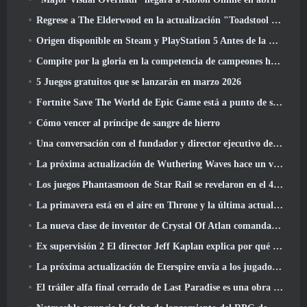
Regrese a The Elderwood en la actualización "Toadstool Tales" de Palia
Origen disponible en Steam y PlayStation 5 Antes de la marcha 23 Lanzamiento
Compite por la gloria en la competencia de campeones huecos de New Eridu en la próxima actualización de Zenless Zone Zero
5 Juegos gratuitos que se lanzarán en marzo 2026
Fortnite Save The World de Epic Game está a punto de ser un juego gratuito
Cómo vencer al príncipe de sangre de hierro
Una conversación con el fundador y director ejecutivo de Netmarble, Ken Kim, sobre MONGIL: Buceo estelar
La próxima actualización de Wuthering Waves hace un viaje al “lado oscuro”
Los juegos Phantasmoon de Star Rail se revelaron en el 4.1 Programa Especial
La primavera está en el aire en Throne y la última actualización de Liberty
La nueva clase de inventor de Crystal Of Atlan comanda a los Magitech Mechs en la batalla
Ex supervisión 2 El director Jeff Kaplan explica por qué dejó a Blizzard
La próxima actualización de Eterspire envía a los jugadores a las minas enanas
El tráiler alfa final cerrado de Last Paradise es una obra de arte pequeña pero aterradora