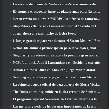
La versión de Steam de Zenless Zone Zero se anuncia durante la versión 2.8 Programa Especial
ID anuncia el acogedor juego de plataformas para fiestas Totopia durante la exhibición de Xbox, Comienza el reclutamiento Beta
Nexon revela un nuevo MMORPG isométrico de fantasía oscura, Brasas de los sin corona
MapleStory celebra su 21 aniversario con el “Evento de la Universidad Maple”
Juega ahora al Season Echo de Delta Force
6 Juegos gratuitos para ver durante el Steam Medieval Fest
Netmarble anuncia preinscripción para la versión global del MMORPG de ciencia ficción RF Online Next
Singularity Six ofrece un vistazo a la próxima gran actualización de Palia The Royal Highlands
NCSoft anuncia Aion 2 Lanzamiento en Occidente este año
Albion Online se lanza en Xbox con juego multiplataforma completo
Seis juegos gratuitos para jugar durante el Steam Medieval Fest
La primera prueba oficial de beta abierta de Gloria Victis comienza hoy
The Duelo ahora disponible en la alfa cerrada de Soulframe
El programa especial Neverness To Everness informa a los jugadores qué esperar en los lanzamientos
Las mejoras y nerfs de héroes más importantes de la temporada 7.5