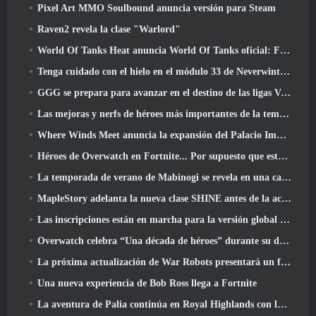
Pixel Art MMO Soulbound anuncia versión para Steam
Raven2 revela la clase "Warlord"
World Of Tanks Heat anuncia World Of Tanks oficial: Fecha de lanzamiento de HEAT
Tenga cuidado con el hielo en el módulo 33 de Neverwinter, Frío cortante
GGG se prepara para avanzar en el destino de las ligas Vaal de Path Of Exile 2 antes del lanzamiento del regreso de los Antiguos
Las mejoras y nerfs de héroes más importantes de la temporada 8
Where Winds Meet anuncia la expansión del Palacio Imperial y comparte una hoja de ruta de contenido "masiva"
Héroes de Overwatch en Fortnite... Por supuesto que estaba destinado a suceder
La temporada de verano de Mabinogi se revela en una carta del productor
MapleStory adelanta la nueva clase SHINE antes de la actualización de junio
Las inscripciones están en marcha para la versión global de la 'Prueba de prólogo' de Limit Zero Breakers de NCSoft
Overwatch celebra “Una década de héroes” durante su décimo aniversario
La próxima actualización de War Robots presentará un francotirador inspirado en Lovecraft
Una nueva experiencia de Bob Ross llega a Fortnite
La aventura de Palia continúa en Royal Highlands con la actualización de hoy