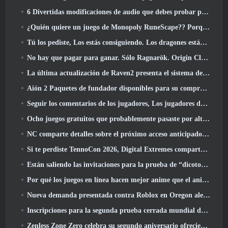
6 Divertidas modificaciones de audio que debes probar para Marvel Rivals
¿Quién quiere un juego de Monopoly RuneScape?? Porque uno está en camino
Tú los pediste, Los estás consiguiendo. Los dragones están llegando a Albion Online
No hay que pagar para ganar. Sólo Ragnarök. Origin Classic se lanza en julio 23
La última actualización de Raven2 presenta el sistema de despertar de habilidades, Brindar a los jugadores más formas de mejorar sus habilidades
Aión 2 Paquetes de fundador disponibles para su compra, Completo con cinco días de acceso anticipado
Seguir los comentarios de los jugadores, Los jugadores de League Of Legends Classic no tendrán que pagar por máscaras clásicas
Ocho juegos gratuitos que probablemente pasaste por alto y que forman parte del Train Fest de Steam
NC comparte detalles sobre el próximo acceso anticipado de Aion 2
Si te perdiste TennoCon 2026, Digital Extremes comparte todos los paneles
Están saliendo las invitaciones para la prueba de “dicotomía” de Silver Palace
Por qué los juegos en línea hacen mejor anime que el anime hace juegos
Nueva demanda presentada contra Roblox en Oregon alegando un incidente de preparación infantil
Inscripciones para la segunda prueba cerrada mundial de Global MapleStory Classic
Zenless Zone Zero celebra su segundo aniversario ofreciendo a los jugadores la posibilidad de elegir un agente de rango S gratuito