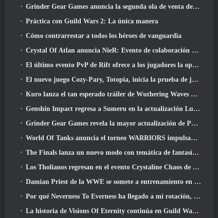
Grinder Gear Games anuncia la segunda ola de venta de entradas para ExileCon
Práctica con Guild Wars 2: La única manera
Cómo contrarrestar a todos los héroes de vanguardia
Crystal Of Atlan anuncia NieR: Evento de colaboración de autómatas
El último evento PvP de Rift ofrece a los jugadores la oportunidad de ganar hasta 4000 Créditos y un nuevo título
El nuevo juego Cozy-Pary, Totopia, inicia la prueba de juego beta cerrada
Kuro lanza el tan esperado tráiler de Wuthering Waves Cyberpunk: Cruce de Edgerunners
Genshin Impact regresa a Sumeru en la actualización Luna VII
Grinder Gear Games revela la mayor actualización de Path Of Exile II hasta el momento, El regreso de los antiguos
World Of Tanks anuncia el torneo WARRIORS impulsado por la comunidad
The Finals lanza un nuevo modo con temática de fantasía medieval, 'Dragon's Claim'
Los Tholianos regresan en el evento Crystaline Chaos de Star Trek Online
Damian Priest de la WWE se somete a entrenamiento en “The Loot Camp” en el tráiler Live Action Burst Fest de Delta Force
Por qué Neverness To Everness ha llegado a mi rotación, Por ahora
La historia de Visions Of Eternity continúa en Guild Wars 2 La próxima semana