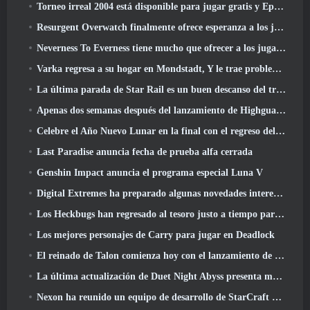
Torneo irreal 2004 está disponible para jugar gratis y Epic no demandará a nadie por ello
Resurgent Overwatch finalmente ofrece esperanza a los jugadores
Neverness To Everness tiene mucho que ofrecer a los jugadores, particularmente divertido
Varka regresa a su hogar en Mondstadt, Y le trae problemas en la actualización Luna V de Genshin Impact
La última parada de Star Rail es un buen descanso del trauma
Apenas dos semanas después del lanzamiento de Highguard, Wildlight Entertainment anuncia despidos
Celebre el Año Nuevo Lunar en la final con el regreso del 'Modo Bank It'
Last Paradise anuncia fecha de prueba alfa cerrada
Genshin Impact anuncia el programa especial Luna V
Digital Extremes ha preparado algunas novedades interesantes para celebrar el Año Nuevo Lunar en Warframe
Los Heckbugs han regresado al tesoro justo a tiempo para la temporada del amor
Los mejores personajes de Carry para jugar en Deadlock
El reinado de Talon comienza hoy con el lanzamiento de la temporada de Overwatch 1: Conquista
La última actualización de Duet Night Abyss presenta monturas
Nexon ha reunido un equipo de desarrollo de StarCraft Shooter según un informe de un medio coreano