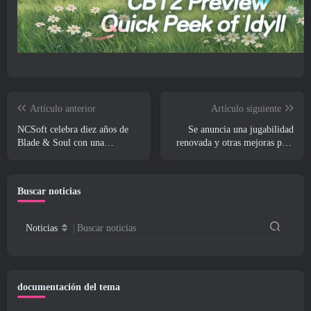
Artículo anterior
Artículo siguiente
NCSoft celebra diez años de
Se anuncia una jugabilidad
Blade & Soul con una
renovada y otras mejoras para
transmisión en vivo de
Torchlight: La próxima
aniversario
temporada de Infinite
Buscar noticias
Noticias
Buscar noticias
documentación del tema