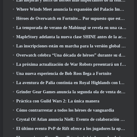
Las mejoras y nerfs de héroes más importantes de la temporada 8
Where Winds Meet anuncia la expansión del Palacio Imperial y comparte una hoja de ruta de contenido "masiva"
Héroes de Overwatch en Fortnite... Por supuesto que estaba destinado a suceder
La temporada de verano de Mabinogi se revela en una carta del productor
MapleStory adelanta la nueva clase SHINE antes de la actualización de junio
Las inscripciones están en marcha para la versión global de la 'Prueba de prólogo' de Limit Zero Breakers de NCSoft
Overwatch celebra “Una década de héroes” durante su décimo aniversario
La próxima actualización de War Robots presentará un francotirador inspirado en Lovecraft
Una nueva experiencia de Bob Ross llega a Fortnite
La aventura de Palia continúa en Royal Highlands con la actualización de hoy
Grinder Gear Games anuncia la segunda ola de venta de entradas para ExileCon
Práctica con Guild Wars 2: La única manera
Cómo contrarrestar a todos los héroes de vanguardia
Crystal Of Atlan anuncia NieR: Evento de colaboración de autómatas
El último evento PvP de Rift ofrece a los jugadores la oportunidad de ganar hasta 4000 Créditos y un nuevo título