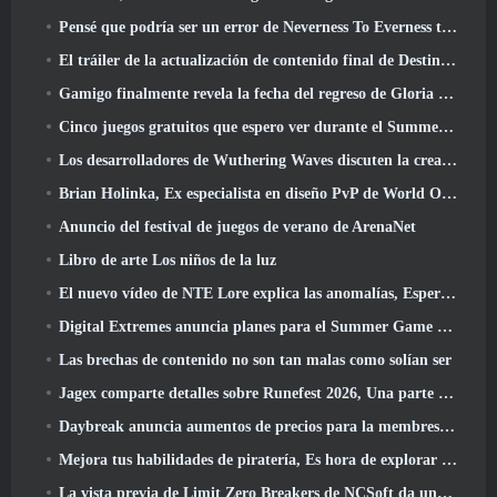
Pensé que podría ser un error de Neverness To Everness tener el evento Porsche Collab Gacha tan temprano, Pero me equivoqué
El tráiler de la actualización de contenido final de Destiny 2 es un grito de guerra
Gamigo finalmente revela la fecha del regreso de Gloria Victis, ¿Sobrevivirá la segunda vez??
Cinco juegos gratuitos que espero ver durante el Summer Game Fest
Los desarrolladores de Wuthering Waves discuten la creación de la secuencia de batalla Lahai-Roi Mech
Brian Holinka, Ex especialista en diseño PvP de World Of Warcraft, Se une al equipo MMO de League Of Legends
Anuncio del festival de juegos de verano de ArenaNet
Libro de arte Los niños de la luz
El nuevo vídeo de NTE Lore explica las anomalías, Esperar, Y cómo una organización "secreta" lo rastrea todo
Digital Extremes anuncia planes para el Summer Game Fest
Las brechas de contenido no son tan malas como solían ser
Jagex comparte detalles sobre Runefest 2026, Una parte de la celebración del 25 aniversario de RuneScape IP
Daybreak anuncia aumentos de precios para la membresía VIP de Lord Of The Rings Online
Mejora tus habilidades de piratería, Es hora de explorar Night City en Wuthering Waves
La vista previa de Limit Zero Breakers de NCSoft da una idea de qué esperar de la próxima prueba del prólogo