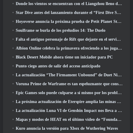
Donde los vientos se encuentran con el Liangzhou lleno de nieve ahora disponible con el lanzamiento de la versión 1.5
Star Dive antes del lanzamiento durante el “First Dive Show”
Hoyoverse anuncia la próxima prueba de Petit Planet Stardrift
Soulframe se burla de los preludios 14: The Duelo
Falta el antiguo personaje de Rift que dejaste en el servidor muerto? Gamigo tiene una solución para eso
Albion Online celebra la primavera ofreciendo a los jugadores una linda montura de conejito
Black Desert Mobile ahora tiene un iniciador para PC
Punto ciego antes de salir del acceso anticipado
La actualización “The Firmament Unbound” de Duet Night Abyss concluye la historia de Huaxu
Voruna Prime de Warframe es tan espeluznante que consiguió su propio tráiler de Red Band
Epic Games solo puede culparse a sí mismo por los problemas recientes
La próxima actualización de Eterspire amplía las minas enanas y ofrece una revisión completa del combate contra jefes
La actualización Luna VI de Genshin Impact nos lleva a ese lugar del que Mondstadt sigue hablando pero que nunca hemos visto
Mapas y modos de HEAT en el último vídeo de “Foundations”
Kuro anuncia la versión para Xbox de Wuthering Waves