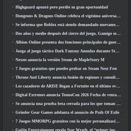
Highguard apuntó pero perdió su gran oportunidad
Dungeons & Dragons Online celebra el vigésimo aniversario de Natural con misiones y recompensas especiales
Se informa que Roblox está siendo demandado nuevamente por “prácticas que ponen en peligro y explotan a los niños”
Dos años y medio después del cierre del juego, Gamigo se burla del regreso del MMO medieval Glory Victis
Albion Online presenta dos funciones principales de guerra de facciones en la actualización Realm Divided Part II
Juega al juego táctico Dark Fantasy Annulus durante Steam Next Fest
Nexon anuncia la versión Steam de MapleStory M
7 Juegos gratuitos que puedes probar en Steam Next Fest
Throne And Liberty anuncia fusión de regiones y consolidación de servidores
Los cazadores de ARISE llegan a Fortnite en el último evento de colaboración
Digital Extremes anuncia TennoCon 2026 Fecha de venta de entradas
Se anuncia una prueba beta cerrada para los que toman tiempo en juegos de disparos en tercera persona
Grinder Gear Games adelanta el anuncio de Path Of Exile
7 Juegos MMORPG gratuitos con la mejor personalización de personajes
Gaijin Entertainment revela Star Wrath, el “primer juego de acción de extracción espacial”