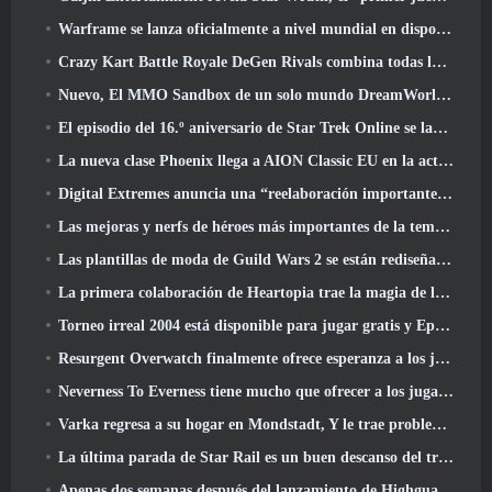
Warframe se lanza oficialmente a nivel mundial en dispositivos Android
Crazy Kart Battle Royale DeGen Rivals combina todas las cosas que probablemente no sabías que querías combinadas
Nuevo, El MMO Sandbox de un solo mundo DreamWorld llegará al acceso anticipado de Steam
El episodio del 16.º aniversario de Star Trek Online se lanza como parte de la actualización "Corrupción"
La nueva clase Phoenix llega a AION Classic EU en la actualización 'Ignite'
Digital Extremes anuncia una “reelaboración importante” del sistema de progresión del jugador de Soulframe
Las mejoras y nerfs de héroes más importantes de la temporada 6.5
Las plantillas de moda de Guild Wars 2 se están rediseñando según los comentarios de los jugadores
La primera colaboración de Heartopia trae la magia de la amistad de My Little Pony
Torneo irreal 2004 está disponible para jugar gratis y Epic no demandará a nadie por ello
Resurgent Overwatch finalmente ofrece esperanza a los jugadores
Neverness To Everness tiene mucho que ofrecer a los jugadores, particularmente divertido
Varka regresa a su hogar en Mondstadt, Y le trae problemas en la actualización Luna V de Genshin Impact
La última parada de Star Rail es un buen descanso del trauma
Apenas dos semanas después del lanzamiento de Highguard, Wildlight Entertainment anuncia despidos