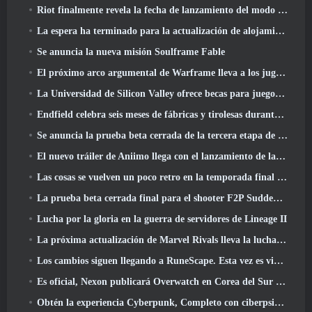
Riot finalmente revela la fecha de lanzamiento del modo clásico de League Of Legends
La espera ha terminado para la actualización de alojamiento para grandes jugadores de RuneScape
Se anuncia la nueva misión Soulframe Fable
El próximo arco argumental de Warframe lleva a los jugadores a un mapa estelar completamente nuevo, El sistema Tau
La Universidad de Silicon Valley ofrece becas para juegos y algunos de los requisitos son interesantes
Endfield celebra seis meses de fábricas y tirolesas durante su próxima actualización
Se anuncia la prueba beta cerrada de la tercera etapa de las batallas de infantería de Of War Thunder
El nuevo tráiler de Aniimo llega con el lanzamiento de la última prueba beta cerrada
Las cosas se vuelven un poco retro en la temporada final 11 Actualizar
La prueba beta cerrada final para el shooter F2P Sudden Attack Zero Point de Nexon comenzó hoy
Lucha por la gloria en la guerra de servidores de Lineage II
La próxima actualización de Marvel Rivals lleva la lucha a los dioses
Los cambios siguen llegando a RuneScape. Esta vez es vivienda para jugadores
Es oficial, Nexon publicará Overwatch en Corea del Sur en el futuro
Obtén la experiencia Cyberpunk, Completo con ciberpsicosis, En el próximo evento cruzado de Apex Legends