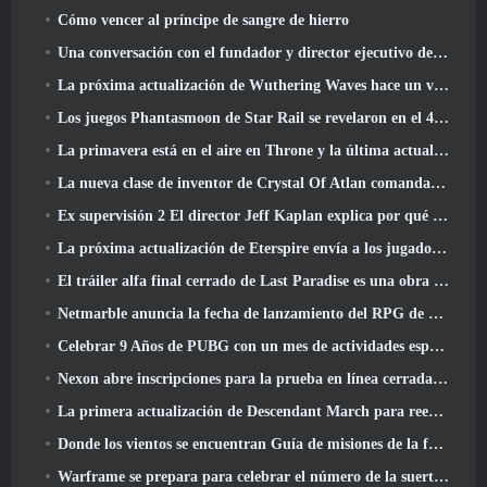
Cómo vencer al príncipe de sangre de hierro
Una conversación con el fundador y director ejecutivo de Netmarble, Ken Kim, sobre MONGIL: Buceo estelar
La próxima actualización de Wuthering Waves hace un viaje al “lado oscuro”
Los juegos Phantasmoon de Star Rail se revelaron en el 4.1 Programa Especial
La primavera está en el aire en Throne y la última actualización de Liberty
La nueva clase de inventor de Crystal Of Atlan comanda a los Magitech Mechs en la batalla
Ex supervisión 2 El director Jeff Kaplan explica por qué dejó a Blizzard
La próxima actualización de Eterspire envía a los jugadores a las minas enanas
El tráiler alfa final cerrado de Last Paradise es una obra de arte pequeña pero aterradora
Netmarble anuncia la fecha de lanzamiento del RPG de acción para domesticar monstruos Mongil: Buceo estelar
Celebrar 9 Años de PUBG con un mes de actividades especiales
Nexon abre inscripciones para la prueba en línea cerrada de abril de MapleStory Classic World
La primera actualización de Descendant March para reequilibrar el Sharen y presentar contenido nuevo
Donde los vientos se encuentran Guía de misiones de la fortaleza de Whitecrown
Warframe se prepara para celebrar el número de la suerte 13 Con eventos de aniversario