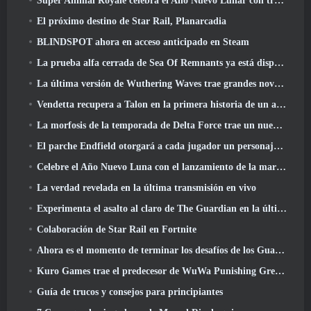
Super Animal Royale celebra el Año Nuevo Lunar con tres semanas de eventos de Super Horse
El próximo destino de Star Rail, Planarcadia
BLINDSPOT ahora en acceso anticipado en Steam
La prueba alfa cerrada de Sea Of Remnants ya está disponible
La última versión de Wuthering Waves trae grandes novedades y cambios en la calidad de vida
Vendetta recupera a Talon en la primera historia de un año de duración en Overwatch (Sin "2", Blizzard está dejando eso)
La morfosis de la temporada de Delta Force trae un nuevo mapa, Modos, Y mejoras solicitadas por los jugadores
El parche Endfield otorgará a cada jugador un personaje gratuito de seis estrellas de su elección
Celebre el Año Nuevo Luna con el lanzamiento de la maravilla invernal de Palia: Actualización de Año Nuevo de Riffrocin
La verdad revelada en la última transmisión en vivo
Experimenta el asalto al claro de The Guardian en la última actualización de Guild Wars 2 que comienza hoy
Colaboración de Star Rail en Fortnite
Ahora es el momento de terminar los desafíos de los Guardianes de la Llama en Path Of Exile durante Legacy Of Phrecia
Kuro Games trae el predecesor de WuWa Punishing Grey Raven a Steam
Guía de trucos y consejos para principiantes