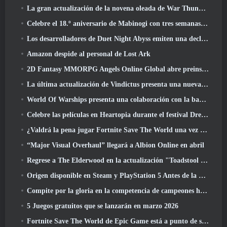
La gran actualización de la novena oleada de War Thunder mejora el aspecto de las batallas navales con imágenes acuáticas mejoradas
Celebre el 18.º aniversario de Mabinogi con tres semanas de eventos y recompensas
Los desarrolladores de Duet Night Abyss emiten una declaración oficial sobre un reciente incidente de malware después de la actualización del juego
Amazon despide al personal de Lost Ark
2D Fantasy MMORPG Angels Online Global abre preinscripción
La última actualización de Vindictus presenta una nueva incursión en la que los jugadores se enfrentarán al Guardián de Caliburn
World Of Warships presenta una colaboración con la banda sueca de heavy metal Sabaton
Celebre las películas en Heartopia durante el festival Dreamlight Cinematics
¿Valdrá la pena jugar Fortnite Save The World una vez que sea gratis??
“Major Visual Overhaul” llegará a Albion Online en abril
Regrese a The Elderwood en la actualización "Toadstool Tales" de Palia
Origen disponible en Steam y PlayStation 5 Antes de la marcha 23 Lanzamiento
Compite por la gloria en la competencia de campeones huecos de New Eridu en la próxima actualización de Zenless Zone Zero
5 Juegos gratuitos que se lanzarán en marzo 2026
Fortnite Save The World de Epic Game está a punto de ser un juego gratuito