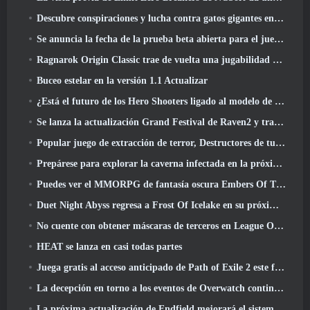
Descubre conspiraciones y lucha contra gatos gigantes en tu tiempo de inactividad en la última actualización de Where Winds Meet
Se anuncia la fecha de la prueba beta abierta para el juego Dark Fantasy Extraction, Cazador de la niebla
Ragnarok Origin Classic trae de vuelta una jugabilidad MMORPG justa y CBT abre en junio 4
Buceo estelar en la versión 1.1 Actualizar
¿Está el futuro de los Hero Shooters ligado al modelo de servicio en vivo F2P??
Se lanza la actualización Grand Festival de Raven2 y trae consigo la nueva clase Warlord
Popular juego de extracción de terror, Destructores de tumbas, Lanzamientos en Occidente
Prepárese para explorar la caverna infectada en la próxima actualización de Eterspire
Puedes ver el MMORPG de fantasía oscura Embers Of The Uncrown de Nexon durante el Steam Next Fest
Duet Night Abyss regresa a Frost Of Icelake en su próxima actualización Steampunk
No cuente con obtener máscaras de terceros en League Of Legends
HEAT se lanza en casi todas partes
Juega gratis al acceso anticipado de Path of Exile 2 este fin de semana
La decepción en torno a los eventos de Overwatch continúa 10 Año Aniversario
La próxima actualización de Endfield mejorará el sistema de fábrica