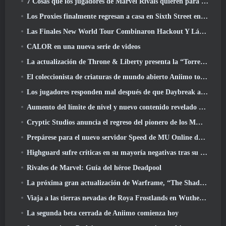
7 Cosas que los jugadores de Marvel Rivals quieren para el juego 2026
Los Proxies finalmente regresan a casa en Sixth Street en la versión de Zenless Zone Zero 2.6 Actualizar
Las Finales New World Tour Combinaron Hackout Y Láseres Orbitales
CALOR en una nueva serie de videos
La actualización de Throne & Liberty presenta la “Torre de la codicia” generada aleatoriamente
El coleccionista de criaturas de mundo abierto Aniimo toca las notas correctas
Los jugadores responden mal después de que Daybreak anunciara planes para saltarse las hojas de ruta de EverQuest y EQ2
Aumento del límite de nivel y nuevo contenido revelado en Phantasy Star Online 2: Corriente de onda titular de NGS
Cryptic Studios anuncia el regreso del pionero de los MMO Jack Emmert como director ejecutivo
Prepárese para el nuevo servidor Speed ​​de MU Online durante el evento previo
Highguard sufre críticas en su mayoría negativas tras su lanzamiento
Rivales de Marvel: Guía del héroe Deadpool
La próxima gran actualización de Warframe, “The Shadowgrapher” llegará en marzo
Viaja a las tierras nevadas de Roya Frostlands en Wuthering Waves Próxima versión 3.1
La segunda beta cerrada de Aniimo comienza hoy