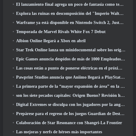
El lanzamiento final agrega un poco de fantasía como temporada 10 Lanzamientos
Explora las ruinas en descomposición del "Imperio Walthen" en la próxima gran actualización de RAVEN2
Warframe ya está disponible en Nintendo Switch 2, Justo a tiempo para el lanzamiento de Shadowgrapher
Temporada de Marvel Rivals White Fox 7 Debut
Albion Online llegará a Xbox en abril
Star Trek Online lanza un minidocumental sobre los orígenes de la Federación para celebrar el 16º aniversario
Epic Games anuncia despidos de más de 1000 Empleados, Citando "Descenso en el compromiso de Fortnite"
Las cosas están a punto de ponerse eléctricas en el próximo evento Aftershock de Apex Legends
Pawprint Studios anuncia que Aniimo llegará a PlayStation 5 Y la tienda de Epic Games en los lanzamientos
La primera parte de la “mayor expansión de área” en la historia de RuneScape se lanza hoy
son los siete pecados capitales: Origen Bueno? Revisión honesta
Digital Extremes se disculpa con los jugadores por la angustia causada por las “invitaciones nefastas” en Warframe
Prepárese para el regreso de los juegos Guardian de Destiny 2
Colaboración de Star Resonance con Shangri-La Frontier
Las mejoras y nerfs de héroes más importantes