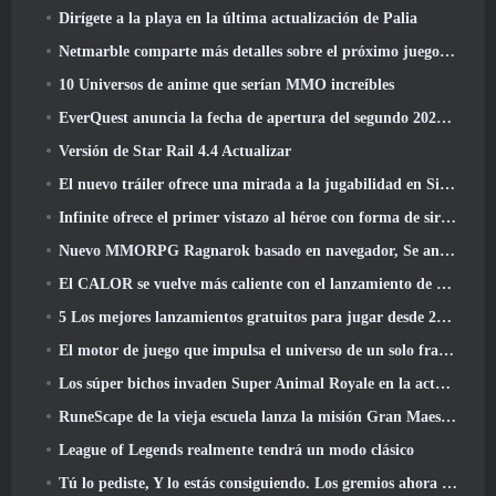
Dirígete a la playa en la última actualización de Palia
Netmarble comparte más detalles sobre el próximo juego de nivelación en solitario, Nivelación en solitario: KARMA en la Anime Expo
10 Universos de anime que serían MMO increíbles
EverQuest anuncia la fecha de apertura del segundo 2026 Servidor de expansión con bloqueo de tiempo
Versión de Star Rail 4.4 Actualizar
El nuevo tráiler ofrece una mirada a la jugabilidad en Silver Palace
Infinite ofrece el primer vistazo al héroe con forma de sirena que llegará en SS13: Recuperación de la vista
Nuevo MMORPG Ragnarok basado en navegador, Se anuncia el universo Ragnarok
El CALOR se vuelve más caliente con el lanzamiento de un nuevo mapa del desierto
5 Los mejores lanzamientos gratuitos para jugar desde 2025, ¿Todavía vale la pena jugar? 2026?
El motor de juego que impulsa el universo de un solo fragmento de Eve Online ahora es de código abierto
Los súper bichos invaden Super Animal Royale en la actualización 'Super Natural'
RuneScape de la vieja escuela lanza la misión Gran Maestro 'The Blood Moon Rises', Poniendo fin a una línea de búsqueda de 20 años
League of Legends realmente tendrá un modo clásico
Tú lo pediste, Y lo estás consiguiendo. Los gremios ahora están disponibles en Eterspire