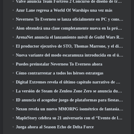
Valve anuncia Team Fortress 2 Concurso de diseño de trofeos ÜBERFEST
Azur Lane regresa a World Of Warships una vez más
Neverness To Everness se lanza oficialmente en PC y consolas
Aion obtendrá una clase completamente nueva en la próxima actualización de Dread Blade
ArenaNet anuncia el lanzamiento móvil de Guild Wars Reforged
El productor ejecutivo de STO, Thomas Marrone, y el director creativo de Neverwinter, Randy Mosiondz, hablan sobre los juegos y el futuro de Cryptic.
Nueva variante del modo escaramuza introducida en el último acto de Valorant
Puedes preinstalar Neverness To Everness ahora
Cómo contrarrestar a todos los héroes estrategas
Digital Extremes revela el último capítulo narrativo de Warframe con nuevos cortos de anime
La versión de Steam de Zenless Zone Zero se anuncia durante la versión 2.8 Programa Especial
ID anuncia el acogedor juego de plataformas para fiestas Totopia durante la exhibición de Xbox, Comienza el reclutamiento Beta
Nexon revela un nuevo MMORPG isométrico de fantasía oscura, Brasas de los sin corona
MapleStory celebra su 21 aniversario con el “Evento de la Universidad Maple”
Juega ahora al Season Echo de Delta Force