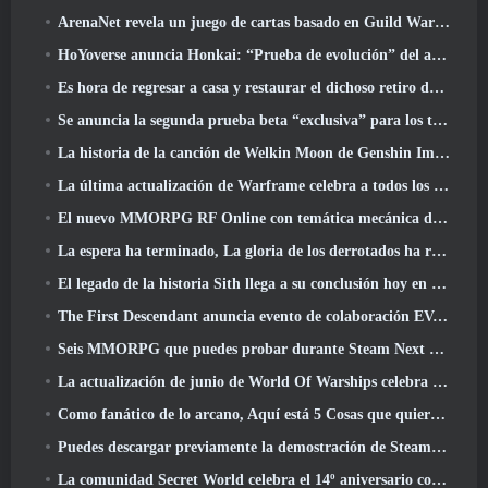
ArenaNet revela un juego de cartas basado en Guild Wars, Atado a la niebla
HoYoverse anuncia Honkai: “Prueba de evolución” del anime Nexus
Es hora de regresar a casa y restaurar el dichoso retiro donde se encuentran los vientos
Se anuncia la segunda prueba beta “exclusiva” para los tomadores de tiempo del shooter de supervivencia en equipo
La historia de la canción de Welkin Moon de Genshin Impact llega y termina.. en la luna
La última actualización de Warframe celebra a todos los papás espaciales
El nuevo MMORPG RF Online con temática mecánica de Netmarble se lanza a nivel mundial
La espera ha terminado, La gloria de los derrotados ha regresado
El legado de la historia Sith llega a su conclusión hoy en la última actualización de SWTOR
The First Descendant anuncia evento de colaboración EVANGELION
Seis MMORPG que puedes probar durante Steam Next Fest
La actualización de junio de World Of Warships celebra el Día de la Independencia de EE. UU. con una nueva campaña narrativa
Como fanático de lo arcano, Aquí está 5 Cosas que quiero ver del MMO de Riot
Puedes descargar previamente la demostración de Steam Next Fest de Embers Of The Uncrowned Tomorrow
La comunidad Secret World celebra el 14º aniversario con un misterio que deberán resolver juntos