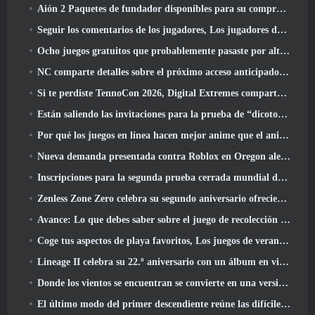
Aión 2 Paquetes de fundador disponibles para su compra, Completo con cinco días de acceso anticipado
Seguir los comentarios de los jugadores, Los jugadores de League Of Legends Classic no tendrán que pagar por máscaras clásicas
Ocho juegos gratuitos que probablemente pasaste por alto y que forman parte del Train Fest de Steam
NC comparte detalles sobre el próximo acceso anticipado de Aion 2
Si te perdiste TennoCon 2026, Digital Extremes comparte todos los paneles
Están saliendo las invitaciones para la prueba de “dicotomía” de Silver Palace
Por qué los juegos en línea hacen mejor anime que el anime hace juegos
Nueva demanda presentada contra Roblox en Oregon alegando un incidente de preparación infantil
Inscripciones para la segunda prueba cerrada mundial de Global MapleStory Classic
Zenless Zone Zero celebra su segundo aniversario ofreciendo a los jugadores la posibilidad de elegir un agente de rango S gratuito
Avance: Lo que debes saber sobre el juego de recolección de criaturas de HoYoverse, Honkai: Alma de enlace
Coge tus aspectos de playa favoritos, Los juegos de verano han regresado a Overwatch
Lineage II celebra su 22.º aniversario con un álbum en vinilo de edición coleccionista
Donde los vientos se encuentran se convierte en una versión “Eastern Steampunk” 2.0
El último modo del primer descendiente reúne las difíciles batallas de intercepción del vacío y las profundidades