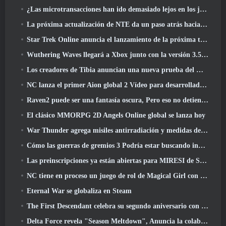
¿Las microtransacciones han ido demasiado lejos en los juegos gratuitos??
La próxima actualización de NTE da un paso atrás hacia un juego de mesa de fantasía
Star Trek Online anuncia el lanzamiento de la próxima temporada “Undiscovered”
Wuthering Waves llegará a Xbox junto con la versión 3.5 Actualizar
Los creadores de Tibia anuncian una nueva prueba del MMORPG de zombis de la vieja escuela, Persistir en línea
NC lanza el primer Aion global 2 Vídeo para desarrolladores, Compartir detalles sobre el juego
Raven2 puede ser una fantasía oscura, Pero eso no detiene la diversión del verano
El clásico MMORPG 2D Angels Online global se lanza hoy
War Thunder agrega misiles antirradiación y medidas de soporte electrónico en la actualización de caballería pesada
Cómo las guerras de gremios 3 Podría estar buscando innovar en el espacio MMO
Las preinscripciones ya están abiertas para MIRESI de Smilegate: Futuro invisible
NC tiene en proceso un juego de rol de Magical Girl con un estilo artístico inspirado en el anime de los 90
Eternal War se globaliza en Steam
The First Descendant celebra su segundo aniversario con Descendant Fest 2026 Arroyo
Delta Force revela "Season Meltdown", Anuncia la colaboración de Rainbow Six Siege