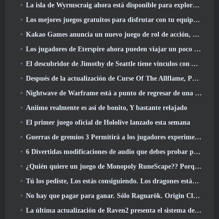
La isla de Wyrmscraig ahora está disponible para explorar en RuneScape de la vieja escuela
Los mejores juegos gratuitos para disfrutar con tu equipo (2026)
Kakao Games anuncia un nuevo juego de rol de acción, doncella guardiana
Los jugadores de Eterspire ahora pueden viajar un poco en el tiempo... como regalo
El descubridor de Jimothy de Seattle tiene vínculos con ArenaNet, Por supuesto que lo agregarán a Guild Wars 2
Después de la actualización de Curse Of The Allflame, Path Of Exile anuncia varios cambios según los comentarios
Nightwave de Warframe está a punto de regresar de una manera impactante
Aniimo realmente es así de bonito, Y bastante relajado
El primer juego oficial de Hololive lanzado esta semana
Guerras de gremios 3 Permitirá a los jugadores experimentar el mundo de Tyria antes de que los dragones ancianos despertaran
6 Divertidas modificaciones de audio que debes probar para Marvel Rivals
¿Quién quiere un juego de Monopoly RuneScape?? Porque uno está en camino
Tú los pediste, Los estás consiguiendo. Los dragones están llegando a Albion Online
No hay que pagar para ganar. Sólo Ragnarök. Origin Classic se lanza en julio 23
La última actualización de Raven2 presenta el sistema de despertar de habilidades, Brindar a los jugadores más formas de mejorar sus habilidades