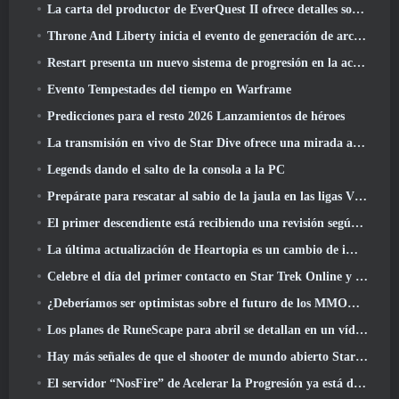
La carta del productor de EverQuest II ofrece detalles sobre el servidor de expansión con tiempo bloqueado
Throne And Liberty inicia el evento de generación de archboss doble
Restart presenta un nuevo sistema de progresión en la actualización de la temporada SS4
Evento Tempestades del tiempo en Warframe
Predicciones para el resto 2026 Lanzamientos de héroes
La transmisión en vivo de Star Dive ofrece una mirada al juego en acción antes del lanzamiento
Legends dando el salto de la consola a la PC
Prepárate para rescatar al sabio de la jaula en las ligas VI de RuneScape de la vieja escuela: Pactos demoniacos
El primer descendiente está recibiendo una revisión según Dev Stream
La última actualización de Heartopia es un cambio de imagen al estilo de Alicia en el país de las maravillas
Celebre el día del primer contacto en Star Trek Online y gane una nueva versión del Nobel Intel Battlecruiser
¿Deberíamos ser optimistas sobre el futuro de los MMORPG??
Los planes de RuneScape para abril se detallan en un vídeo para desarrolladores
Hay más señales de que el shooter de mundo abierto StarCraft podría ser algo real
El servidor “NosFire” de Acelerar la Progresión ya está disponible en NosTale