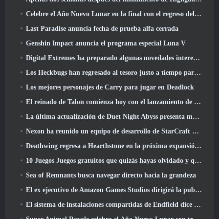
Celebre el Año Nuevo Lunar en la final con el regreso del 'Modo Bank It'
Last Paradise anuncia fecha de prueba alfa cerrada
Genshin Impact anuncia el programa especial Luna V
Digital Extremes ha preparado algunas novedades interesantes para celebrar el Año Nuevo Lunar en Warframe
Los Heckbugs han regresado al tesoro justo a tiempo para la temporada del amor
Los mejores personajes de Carry para jugar en Deadlock
El reinado de Talon comienza hoy con el lanzamiento de la temporada de Overwatch 1: Conquista
La última actualización de Duet Night Abyss presenta monturas
Nexon ha reunido un equipo de desarrollo de StarCraft Shooter según un informe de un medio coreano
Deathwing regresa a Hearthstone en la próxima expansión de Cataclysm
10 Juegos Juegos gratuitos que quizás hayas olvidado y que participan en el PvP Fest de Steam
Sea of ​​Remnants busca navegar directo hacia la grandeza
El ex ejecutivo de Amazon Games Studios dirigirá la publicación occidental de Aion 2
El sistema de instalaciones compartidas de Endfield dice sobre los jugadores