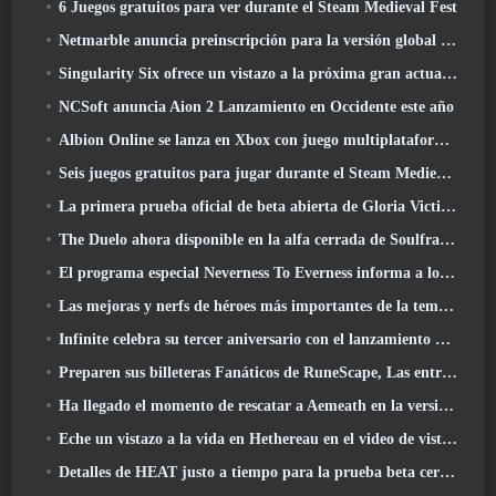
6 Juegos gratuitos para ver durante el Steam Medieval Fest
Netmarble anuncia preinscripción para la versión global del MMORPG de ciencia ficción RF Online Next
Singularity Six ofrece un vistazo a la próxima gran actualización de Palia The Royal Highlands
NCSoft anuncia Aion 2 Lanzamiento en Occidente este año
Albion Online se lanza en Xbox con juego multiplataforma completo
Seis juegos gratuitos para jugar durante el Steam Medieval Fest
La primera prueba oficial de beta abierta de Gloria Victis comienza hoy
The Duelo ahora disponible en la alfa cerrada de Soulframe
El programa especial Neverness To Everness informa a los jugadores qué esperar en los lanzamientos
Las mejoras y nerfs de héroes más importantes de la temporada 7.5
Infinite celebra su tercer aniversario con el lanzamiento de Lunaria SS12 hoy
Preparen sus billeteras Fanáticos de RuneScape, Las entradas para RuneFest están a punto de salir a la venta
Ha llegado el momento de rescatar a Aemeath en la versión de Wuthering Waves 3.3 Actualizar
Eche un vistazo a la vida en Hethereau en el video de vista previa del juego de lanzamiento de Neverness To Everness
Detalles de HEAT justo a tiempo para la prueba beta cerrada