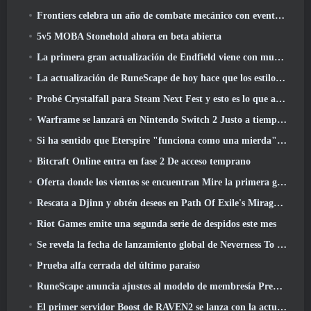
Frontiers celebra un año de combate mecánico con eventos de aniversario
5v5 MOBA Stonehold ahora en beta abierta
La primera gran actualización de Endfield viene con muchas optimizaciones
La actualización de RuneScape de hoy hace que los estilos de combate originales del MMORPG sean más fáciles de aprender
Probé Crystalfall para Steam Next Fest y esto es lo que aprendí
Warframe se lanzará en Nintendo Switch 2 Justo a tiempo para la próxima actualización importante, El fotógrafo de sombras
Si ha sentido que Eterspire "funciona como una mierda", El director creativo dice que ya no es así
Bitcraft Online entra en fase 2 De acceso temprano
Oferta donde los vientos se encuentran Mire la primera gran expansión en la transmisión en vivo de Hexi
Rescata a Djinn y obtén deseos en Path Of Exile's Mirage League
Riot Games emite una segunda serie de despidos este mes
Se revela la fecha de lanzamiento global de Neverness To Everness
Prueba alfa cerrada del último paraíso
RuneScape anuncia ajustes al modelo de membresía Premier para tener en cuenta los cambios recientes en el MMORPG
El primer servidor Boost de RAVEN2 se lanza con la actualización de hoy