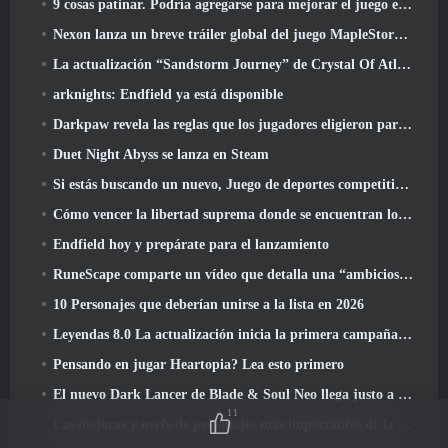
9 cosas patinar. Podría agregarse para mejorar el juego en 2026
Nexon lanza un breve tráiler global del juego MapleStory Classic World
La actualización “Sandstorm Journey” de Crystal Of Atlan eleva el límite de nivel a 70
arknights: Endfield ya está disponible
Darkpaw revela las reglas que los jugadores eligieron para el próximo servidor Frostreaver de EverQuest
Duet Night Abyss se lanza en Steam
Si estás buscando un nuevo, Juego de deportes competitivos, La prueba beta cerrada del fútbol estilo libre 2 está en camino
Cómo vencer la libertad suprema donde se encuentran los vientos
Endfield hoy y prepárate para el lanzamiento
RuneScape comparte un vídeo que detalla una “ambiciosa serie de actualizaciones de contenido”
10 Personajes que deberían unirse a la lista en 2026
Leyendas 8.0 La actualización inicia la primera campaña de 2026
Pensando en jugar Heartopia? Lea esto primero
El nuevo Dark Lancer de Blade & Soul Neo llega justo a tiempo para el primer aniversario
11
Las mejoras y nerfs de personajes más importantes de la temporada 6