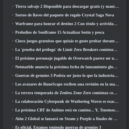
Tierra salvaje 2 Disponible para descargar gratis (y mantener) Por tiempo limitado
Sorteo de llaves del paquete de regalo Crystal Saga Nova
Warframe para honrar el destino 2 Con título y actividad especial en el juego
Preludios de Soulframe 15 Actualizar botín y pesca
Cinco juegos gratuitos que quizás te guste probar durante el Bullet Fest
La 'prueba del prólogo' de Limit Zero Breakers comienza hoy
El próximo personaje jugable de Overwatch parece ser un jefe criminal cyborg con exceso de trabajo
Netmarble anuncia la próxima fecha de lanzamiento global de RF Online
Guerras de gremios 3 Podría ser justo lo que la industria de los MMO necesita ahora mismo
Los avatares de RuneScape reciben una revisión en la mayor actualización visual del juego en los últimos diez años
La tercera temporada de Zenless Zone Zero comienza con un viaje a una isla Bangboo en el cielo, Y a la plataforma Steam
La colaboración Cyberpunk de Wuthering Waves es exactamente lo que quiero de mis eventos cruzados de videojuegos
La próxima CBT de Aniimo está en camino... Y, Tenemos una ventana de lanzamiento oficial
Aión 2 Global se lanzará en Steam y Purple a finales de este año
Es oficial, Estamos teniendo guerras de gremios 3