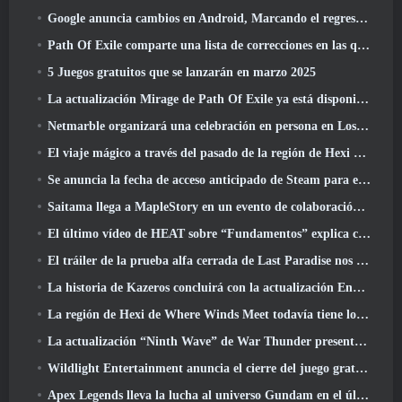
Google anuncia cambios en Android, Marcando el regreso de Fortnite a Play Store
Path Of Exile comparte una lista de correcciones en las que se está trabajando después del lanzamiento de Mirage
5 Juegos gratuitos que se lanzarán en marzo 2025
La actualización Mirage de Path Of Exile ya está disponible
Netmarble organizará una celebración en persona en Los Ángeles. Antes de los siete pecados capitales: Lanzamiento de origen
El viaje mágico a través del pasado de la región de Hexi comienza donde los vientos se encuentran hoy
Se anuncia la fecha de acceso anticipado de Steam para el ARPG Crystalfall de Steampunk
Saitama llega a MapleStory en un evento de colaboración con One-Punch Man
El último vídeo de HEAT sobre “Fundamentos” explica cómo trabajan juntos los agentes y los tanques
El tráiler de la prueba alfa cerrada de Last Paradise nos recuerda cómo es realmente sobrevivir al Apocalipsis zombi
La historia de Kazeros concluirá con la actualización Ends Of The Abyss de Lost Ark
La región de Hexi de Where Winds Meet todavía tiene lo que los jugadores aman y al mismo tiempo es una experiencia única
La actualización “Ninth Wave” de War Thunder presenta aviones de rango IX
Wildlight Entertainment anuncia el cierre del juego gratuito Hero Shooter Highguard
Apex Legends lleva la lucha al universo Gundam en el último evento cruzado