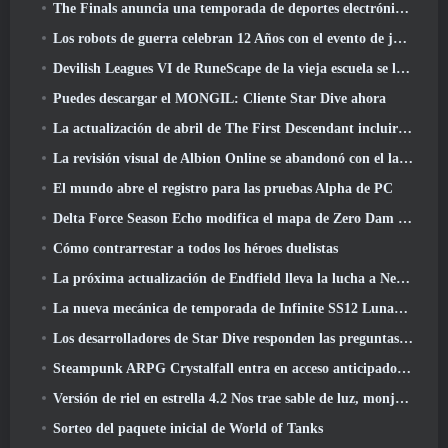
The Finals anuncia una temporada de deportes electrónicos de 200.000 dólares
Los robots de guerra celebran 12 Años con el evento de juegos robóticos marcianos
Devilish Leagues VI de RuneScape de la vieja escuela se lanza hoy
Puedes descargar el MONGIL: Cliente Star Dive ahora
La actualización de abril de The First Descendant incluirá la versión Beta del nuevo contenido del juego final
La revisión visual de Albion Online se abandonó con el lanzamiento de la actualización Radiant Wilds hoy
El mundo abre el registro para las pruebas Alpha de PC
Delta Force Season Echo modifica el mapa de Zero Dam y amplía la jugabilidad de operaciones
Cómo contrarrestar a todos los héroes duelistas
La próxima actualización de Endfield lleva la lucha a Nefarith
La nueva mecánica de temporada de Infinite SS12 Lunaria es una de las "mayores adiciones" al juego
Los desarrolladores de Star Dive responden las preguntas de los jugadores en una transmisión en vivo sorpresa
Steampunk ARPG Crystalfall entra en acceso anticipado, Pero no sin algunos problemas
Versión de riel en estrella 4.2 Nos trae sable de luz, monja-chuck, El baterista pionero y un emanador de euforia
Sorteo del paquete inicial de World of Tanks