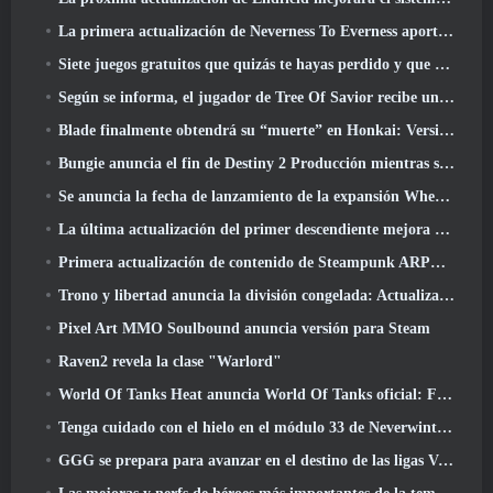
La primera actualización de Neverness To Everness aporta mucho a la mesa
Siete juegos gratuitos que quizás te hayas perdido y que forman parte del Steam Ocean Fest
Según se informa, el jugador de Tree Of Savior recibe un premio especial por gastar 100.000 dólares en el juego
Blade finalmente obtendrá su “muerte” en Honkai: Versión de riel en estrella 4.3
Bungie anuncia el fin de Destiny 2 Producción mientras se preparan para trabajar en nuevos proyectos
Se anuncia la fecha de lanzamiento de la expansión Where Winds Meet “Imperial Palace”
La última actualización del primer descendiente mejora el ciclo agrícola y actualiza el modo Embestida
Primera actualización de contenido de Steampunk ARPG Crystalfall para abordar las "preocupaciones clave de los jugadores"
Trono y libertad anuncia la división congelada: Actualización Nix
Pixel Art MMO Soulbound anuncia versión para Steam
Raven2 revela la clase "Warlord"
World Of Tanks Heat anuncia World Of Tanks oficial: Fecha de lanzamiento de HEAT
Tenga cuidado con el hielo en el módulo 33 de Neverwinter, Frío cortante
GGG se prepara para avanzar en el destino de las ligas Vaal de Path Of Exile 2 antes del lanzamiento del regreso de los Antiguos