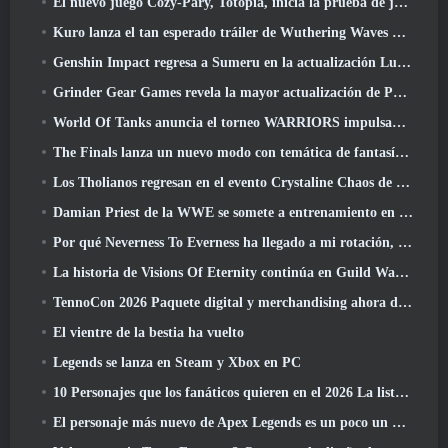
El nuevo juego Cozy-Pary, Totopia, inicia la prueba de juego beta cerrada
Kuro lanza el tan esperado tráiler de Wuthering Waves Cyberpunk: Cruce de Edgerunners
Genshin Impact regresa a Sumeru en la actualización Luna VII
Grinder Gear Games revela la mayor actualización de Path Of Exile II hasta el momento, El regreso de los antiguos
World Of Tanks anuncia el torneo WARRIORS impulsado por la comunidad
The Finals lanza un nuevo modo con temática de fantasía medieval, 'Dragon's Claim'
Los Tholianos regresan en el evento Crystaline Chaos de Star Trek Online
Damian Priest de la WWE se somete a entrenamiento en “The Loot Camp” en el tráiler Live Action Burst Fest de Delta Force
Por qué Neverness To Everness ha llegado a mi rotación, Por ahora
La historia de Visions Of Eternity continúa en Guild Wars 2 La próxima semana
TennoCon 2026 Paquete digital y merchandising ahora disponibles para comprar
El vientre de la bestia ha vuelto
Legends se lanza en Steam y Xbox en PC
10 Personajes que los fanáticos quieren en el 2026 La lista de Marvel Rivals es la que tiene más probabilidades de suceder
El personaje más nuevo de Apex Legends es un poco un demonio de la velocidad