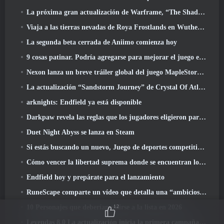
La próxima gran actualización de Warframe, “The Shadowgrapher” llegará en marzo
Viaja a las tierras nevadas de Roya Frostlands en Wuthering Waves Próxima versión 3.1
La segunda beta cerrada de Aniimo comienza hoy
9 cosas patinar. Podría agregarse para mejorar el juego en 2026
Nexon lanza un breve tráiler global del juego MapleStory Classic World
La actualización “Sandstorm Journey” de Crystal Of Atlan eleva el límite de nivel a 70
arknights: Endfield ya está disponible
Darkpaw revela las reglas que los jugadores eligieron para el próximo servidor Frostreaver de EverQuest
Duet Night Abyss se lanza en Steam
Si estás buscando un nuevo, Juego de deportes competitivos, La prueba beta cerrada del fútbol estilo libre 2 está en camino
Cómo vencer la libertad suprema donde se encuentran los vientos
Endfield hoy y prepárate para el lanzamiento
RuneScape comparte un vídeo que detalla una “ambiciosa serie de actualizaciones de contenido”
12
10 Personajes que deberían unirse a la lista en 2026
Leyendas 8.0 La actualización inicia la primera campaña de 2026