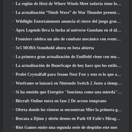
La región de Hexi de Where Winds Meet todavía tiene lo que los jugadores aman y al mismo tiempo es una experiencia única
La actualización “Ninth Wave” de War Thunder presenta aviones de rango IX
Wildlight Entertainment anuncia el cierre del juego gratuito Hero Shooter Highguard
Apex Legends lleva la lucha al universo Gundam en el último evento cruzado
Frontiers celebra un año de combate mecánico con eventos de aniversario
5v5 MOBA Stonehold ahora en beta abierta
La primera gran actualización de Endfield viene con muchas optimizaciones
La actualización de RuneScape de hoy hace que los estilos de combate originales del MMORPG sean más fáciles de aprender
Probé Crystalfall para Steam Next Fest y esto es lo que aprendí
Warframe se lanzará en Nintendo Switch 2 Justo a tiempo para la próxima actualización importante, El fotógrafo de sombras
Si ha sentido que Eterspire "funciona como una mierda", El director creativo dice que ya no es así
Bitcraft Online entra en fase 2 De acceso temprano
Oferta donde los vientos se encuentran Mire la primera gran expansión en la transmisión en vivo de Hexi
Rescata a Djinn y obtén deseos en Path Of Exile's Mirage League
Riot Games emite una segunda serie de despidos este mes