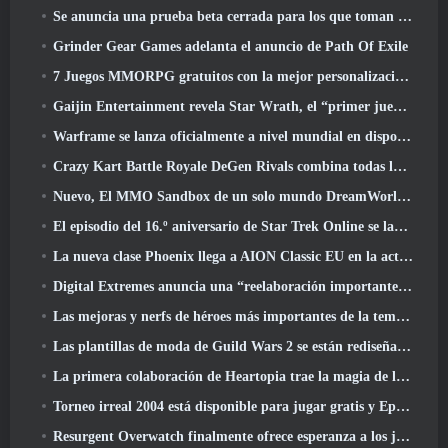
Se anuncia una prueba beta cerrada para los que toman tiempo en juegos de disparos en tercera persona
Grinder Gear Games adelanta el anuncio de Path Of Exile
7 Juegos MMORPG gratuitos con la mejor personalización de personajes
Gaijin Entertainment revela Star Wrath, el “primer juego de acción de extracción espacial”
Warframe se lanza oficialmente a nivel mundial en dispositivos Android
Crazy Kart Battle Royale DeGen Rivals combina todas las cosas que probablemente no sabías que querías combinadas
Nuevo, El MMO Sandbox de un solo mundo DreamWorld llegará al acceso anticipado de Steam
El episodio del 16.º aniversario de Star Trek Online se lanza como parte de la actualización "Corrupción"
La nueva clase Phoenix llega a AION Classic EU en la actualización 'Ignite'
Digital Extremes anuncia una “reelaboración importante” del sistema de progresión del jugador de Soulframe
Las mejoras y nerfs de héroes más importantes de la temporada 6.5
Las plantillas de moda de Guild Wars 2 se están rediseñando según los comentarios de los jugadores
La primera colaboración de Heartopia trae la magia de la amistad de My Little Pony
Torneo irreal 2004 está disponible para jugar gratis y Epic no demandará a nadie por ello
Resurgent Overwatch finalmente ofrece esperanza a los jugadores