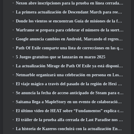
Nexon abre inscripciones para la prueba en línea cerrada de abril de MapleStory Classic World
La primera actualización de Descendant March para reequilibrar el Sharen y presentar contenido nuevo
Donde los vientos se encuentran Guía de misiones de la fortaleza de Whitecrown
Warframe se prepara para celebrar el número de la suerte 13 Con eventos de aniversario
Google anuncia cambios en Android, Marcando el regreso de Fortnite a Play Store
Path Of Exile comparte una lista de correcciones en las que se está trabajando después del lanzamiento de Mirage
5 Juegos gratuitos que se lanzarán en marzo 2025
La actualización Mirage de Path Of Exile ya está disponible
Netmarble organizará una celebración en persona en Los Ángeles. Antes de los siete pecados capitales: Lanzamiento de origen
El viaje mágico a través del pasado de la región de Hexi comienza donde los vientos se encuentran hoy
Se anuncia la fecha de acceso anticipado de Steam para el ARPG Crystalfall de Steampunk
Saitama llega a MapleStory en un evento de colaboración con One-Punch Man
El último vídeo de HEAT sobre “Fundamentos” explica cómo trabajan juntos los agentes y los tanques
El tráiler de la prueba alfa cerrada de Last Paradise nos recuerda cómo es realmente sobrevivir al Apocalipsis zombi
La historia de Kazeros concluirá con la actualización Ends Of The Abyss de Lost Ark