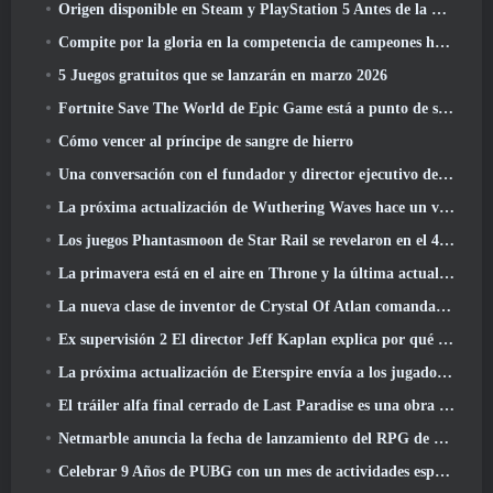
Origen disponible en Steam y PlayStation 5 Antes de la marcha 23 Lanzamiento
Compite por la gloria en la competencia de campeones huecos de New Eridu en la próxima actualización de Zenless Zone Zero
5 Juegos gratuitos que se lanzarán en marzo 2026
Fortnite Save The World de Epic Game está a punto de ser un juego gratuito
Cómo vencer al príncipe de sangre de hierro
Una conversación con el fundador y director ejecutivo de Netmarble, Ken Kim, sobre MONGIL: Buceo estelar
La próxima actualización de Wuthering Waves hace un viaje al “lado oscuro”
Los juegos Phantasmoon de Star Rail se revelaron en el 4.1 Programa Especial
La primavera está en el aire en Throne y la última actualización de Liberty
La nueva clase de inventor de Crystal Of Atlan comanda a los Magitech Mechs en la batalla
Ex supervisión 2 El director Jeff Kaplan explica por qué dejó a Blizzard
La próxima actualización de Eterspire envía a los jugadores a las minas enanas
El tráiler alfa final cerrado de Last Paradise es una obra de arte pequeña pero aterradora
Netmarble anuncia la fecha de lanzamiento del RPG de acción para domesticar monstruos Mongil: Buceo estelar
Celebrar 9 Años de PUBG con un mes de actividades especiales