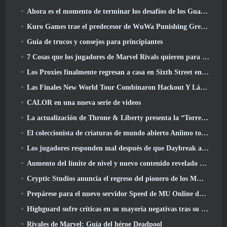
Ahora es el momento de terminar los desafíos de los Guardianes de la Llama en Path Of Exile durante Legacy Of Phrecia
Kuro Games trae el predecesor de WuWa Punishing Grey Raven a Steam
Guía de trucos y consejos para principiantes
7 Cosas que los jugadores de Marvel Rivals quieren para el juego 2026
Los Proxies finalmente regresan a casa en Sixth Street en la versión de Zenless Zone Zero 2.6 Actualizar
Las Finales New World Tour Combinaron Hackout Y Láseres Orbitales
CALOR en una nueva serie de videos
La actualización de Throne & Liberty presenta la “Torre de la codicia” generada aleatoriamente
El coleccionista de criaturas de mundo abierto Aniimo toca las notas correctas
Los jugadores responden mal después de que Daybreak anunciara planes para saltarse las hojas de ruta de EverQuest y EQ2
Aumento del límite de nivel y nuevo contenido revelado en Phantasy Star Online 2: Corriente de onda titular de NGS
Cryptic Studios anuncia el regreso del pionero de los MMO Jack Emmert como director ejecutivo
Prepárese para el nuevo servidor Speed ​​de MU Online durante el evento previo
Highguard sufre críticas en su mayoría negativas tras su lanzamiento
Rivales de Marvel: Guía del héroe Deadpool