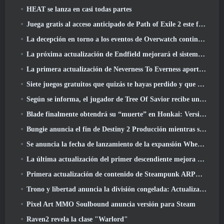
HEAT se lanza en casi todas partes
Juega gratis al acceso anticipado de Path of Exile 2 este fin de semana
La decepción en torno a los eventos de Overwatch continúa 10 Año Aniversario
La próxima actualización de Endfield mejorará el sistema de fábrica
La primera actualización de Neverness To Everness aporta mucho a la mesa
Siete juegos gratuitos que quizás te hayas perdido y que forman parte del Steam Ocean Fest
Según se informa, el jugador de Tree Of Savior recibe un premio especial por gastar 100.000 dólares en el juego
Blade finalmente obtendrá su “muerte” en Honkai: Versión de riel en estrella 4.3
Bungie anuncia el fin de Destiny 2 Producción mientras se preparan para trabajar en nuevos proyectos
Se anuncia la fecha de lanzamiento de la expansión Where Winds Meet “Imperial Palace”
La última actualización del primer descendiente mejora el ciclo agrícola y actualiza el modo Embestida
Primera actualización de contenido de Steampunk ARPG Crystalfall para abordar las "preocupaciones clave de los jugadores"
Trono y libertad anuncia la división congelada: Actualización Nix
Pixel Art MMO Soulbound anuncia versión para Steam
Raven2 revela la clase "Warlord"