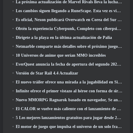
La próxima actualización de Marvel Rivals lleva la lucha a los dioses
Los cambios siguen llegando a RuneScape. Esta vez es vivienda para jugadores
Es oficial, Nexon publicará Overwatch en Corea del Sur en el futuro
Obtén la experiencia Cyberpunk, Completo con ciberpsicosis, En el próximo evento cruzado de Apex Legends
Dirígete a la playa en la última actualización de Palia
Netmarble comparte más detalles sobre el próximo juego de nivelación en solitario, Nivelación en solitario: KARMA en la Anime Expo
10 Universos de anime que serían MMO increíbles
EverQuest anuncia la fecha de apertura del segundo 2026 Servidor de expansión con bloqueo de tiempo
Versión de Star Rail 4.4 Actualizar
El nuevo tráiler ofrece una mirada a la jugabilidad en Silver Palace
Infinite ofrece el primer vistazo al héroe con forma de sirena que llegará en SS13: Recuperación de la vista
Nuevo MMORPG Ragnarok basado en navegador, Se anuncia el universo Ragnarok
El CALOR se vuelve más caliente con el lanzamiento de un nuevo mapa del desierto
5 Los mejores lanzamientos gratuitos para jugar desde 2025, ¿Todavía vale la pena jugar? 2026?
El motor de juego que impulsa el universo de un solo fragmento de Eve Online ahora es de código abierto