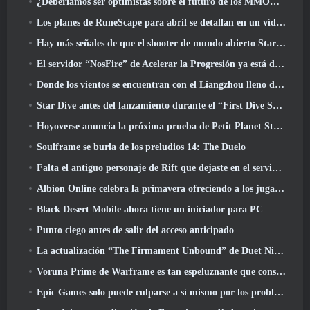
¿Deberíamos ser optimistas sobre el futuro de los MMORPG??
Los planes de RuneScape para abril se detallan en un vídeo para desarrolladores
Hay más señales de que el shooter de mundo abierto StarCraft podría ser algo real
El servidor “NosFire” de Acelerar la Progresión ya está disponible en NosTale
Donde los vientos se encuentran con el Liangzhou lleno de nieve ahora disponible con el lanzamiento de la versión 1.5
Star Dive antes del lanzamiento durante el “First Dive Show”
Hoyoverse anuncia la próxima prueba de Petit Planet Stardrift
Soulframe se burla de los preludios 14: The Duelo
Falta el antiguo personaje de Rift que dejaste en el servidor muerto? Gamigo tiene una solución para eso
Albion Online celebra la primavera ofreciendo a los jugadores una linda montura de conejito
Black Desert Mobile ahora tiene un iniciador para PC
Punto ciego antes de salir del acceso anticipado
La actualización “The Firmament Unbound” de Duet Night Abyss concluye la historia de Huaxu
Voruna Prime de Warframe es tan espeluznante que consiguió su propio tráiler de Red Band
Epic Games solo puede culparse a sí mismo por los problemas recientes