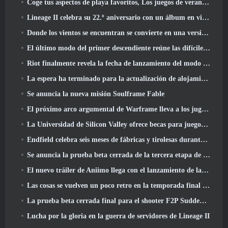
Coge tus aspectos de playa favoritos, Los juegos de verano han regresado a Overwatch
Lineage II celebra su 22.º aniversario con un álbum en vinilo de edición coleccionista
Donde los vientos se encuentran se convierte en una versión “Eastern Steampunk” 2.0
El último modo del primer descendiente reúne las difíciles batallas de intercepción del vacío y las profundidades
Riot finalmente revela la fecha de lanzamiento del modo clásico de League Of Legends
La espera ha terminado para la actualización de alojamiento para grandes jugadores de RuneScape
Se anuncia la nueva misión Soulframe Fable
El próximo arco argumental de Warframe lleva a los jugadores a un mapa estelar completamente nuevo, El sistema Tau
La Universidad de Silicon Valley ofrece becas para juegos y algunos de los requisitos son interesantes
Endfield celebra seis meses de fábricas y tirolesas durante su próxima actualización
Se anuncia la prueba beta cerrada de la tercera etapa de las batallas de infantería de Of War Thunder
El nuevo tráiler de Aniimo llega con el lanzamiento de la última prueba beta cerrada
Las cosas se vuelven un poco retro en la temporada final 11 Actualizar
La prueba beta cerrada final para el shooter F2P Sudden Attack Zero Point de Nexon comenzó hoy
Lucha por la gloria en la guerra de servidores de Lineage II