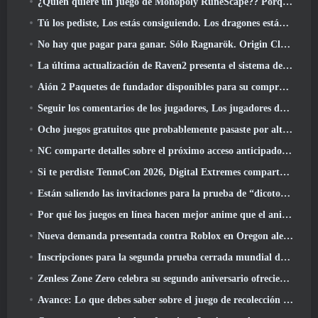
¿Quién quiere un juego de Monopoly RuneScape?? Porque uno está en camino
Tú los pediste, Los estás consiguiendo. Los dragones están llegando a Albion Online
No hay que pagar para ganar. Sólo Ragnarök. Origin Classic se lanza en julio 23
La última actualización de Raven2 presenta el sistema de despertar de habilidades, Brindar a los jugadores más formas de mejorar sus habilidades
Aión 2 Paquetes de fundador disponibles para su compra, Completo con cinco días de acceso anticipado
Seguir los comentarios de los jugadores, Los jugadores de League Of Legends Classic no tendrán que pagar por máscaras clásicas
Ocho juegos gratuitos que probablemente pasaste por alto y que forman parte del Train Fest de Steam
NC comparte detalles sobre el próximo acceso anticipado de Aion 2
Si te perdiste TennoCon 2026, Digital Extremes comparte todos los paneles
Están saliendo las invitaciones para la prueba de “dicotomía” de Silver Palace
Por qué los juegos en línea hacen mejor anime que el anime hace juegos
Nueva demanda presentada contra Roblox en Oregon alegando un incidente de preparación infantil
Inscripciones para la segunda prueba cerrada mundial de Global MapleStory Classic
Zenless Zone Zero celebra su segundo aniversario ofreciendo a los jugadores la posibilidad de elegir un agente de rango S gratuito
Avance: Lo que debes saber sobre el juego de recolección de criaturas de HoYoverse, Honkai: Alma de enlace