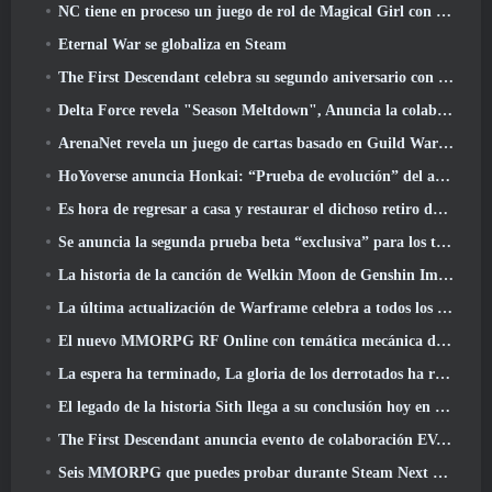
NC tiene en proceso un juego de rol de Magical Girl con un estilo artístico inspirado en el anime de los 90
Eternal War se globaliza en Steam
The First Descendant celebra su segundo aniversario con Descendant Fest 2026 Arroyo
Delta Force revela "Season Meltdown", Anuncia la colaboración de Rainbow Six Siege
ArenaNet revela un juego de cartas basado en Guild Wars, Atado a la niebla
HoYoverse anuncia Honkai: “Prueba de evolución” del anime Nexus
Es hora de regresar a casa y restaurar el dichoso retiro donde se encuentran los vientos
Se anuncia la segunda prueba beta “exclusiva” para los tomadores de tiempo del shooter de supervivencia en equipo
La historia de la canción de Welkin Moon de Genshin Impact llega y termina.. en la luna
La última actualización de Warframe celebra a todos los papás espaciales
El nuevo MMORPG RF Online con temática mecánica de Netmarble se lanza a nivel mundial
La espera ha terminado, La gloria de los derrotados ha regresado
El legado de la historia Sith llega a su conclusión hoy en la última actualización de SWTOR
The First Descendant anuncia evento de colaboración EVANGELION
Seis MMORPG que puedes probar durante Steam Next Fest