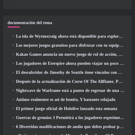
documentación del tema
La isla de Wyrmscraig ahora está disponible para explorar en RuneScape de la vieja escuela
Los mejores juegos gratuitos para disfrutar con tu equipo (2026)
Kakao Games anuncia un nuevo juego de rol de acción, doncella guardiana
Los jugadores de Eterspire ahora pueden viajar un poco en el tiempo... como regalo
El descubridor de Jimothy de Seattle tiene vínculos con ArenaNet, Por supuesto que lo agregarán a Guild Wars 2
Después de la actualización de Curse Of The Allflame, Path Of Exile anuncia varios cambios según los comentarios
Nightwave de Warframe está a punto de regresar de una manera impactante
Aniimo realmente es así de bonito, Y bastante relajado
El primer juego oficial de Hololive lanzado esta semana
Guerras de gremios 3 Permitirá a los jugadores experimentar el mundo de Tyria antes de que los dragones ancianos despertaran
6 Divertidas modificaciones de audio que debes probar para Marvel Rivals