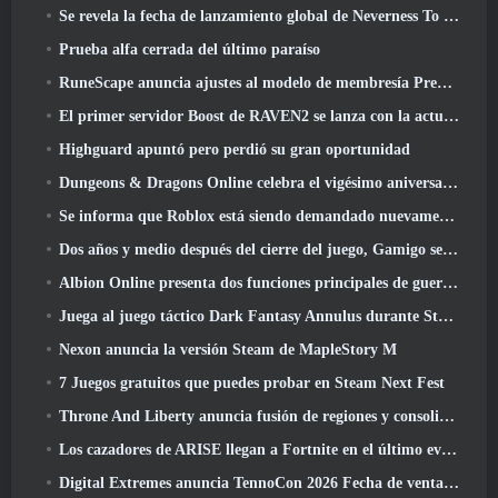
Se revela la fecha de lanzamiento global de Neverness To Everness
Prueba alfa cerrada del último paraíso
RuneScape anuncia ajustes al modelo de membresía Premier para tener en cuenta los cambios recientes en el MMORPG
El primer servidor Boost de RAVEN2 se lanza con la actualización de hoy
Highguard apuntó pero perdió su gran oportunidad
Dungeons & Dragons Online celebra el vigésimo aniversario de Natural con misiones y recompensas especiales
Se informa que Roblox está siendo demandado nuevamente por “prácticas que ponen en peligro y explotan a los niños”
Dos años y medio después del cierre del juego, Gamigo se burla del regreso del MMO medieval Glory Victis
Albion Online presenta dos funciones principales de guerra de facciones en la actualización Realm Divided Part II
Juega al juego táctico Dark Fantasy Annulus durante Steam Next Fest
Nexon anuncia la versión Steam de MapleStory M
7 Juegos gratuitos que puedes probar en Steam Next Fest
Throne And Liberty anuncia fusión de regiones y consolidación de servidores
Los cazadores de ARISE llegan a Fortnite en el último evento de colaboración
Digital Extremes anuncia TennoCon 2026 Fecha de venta de entradas