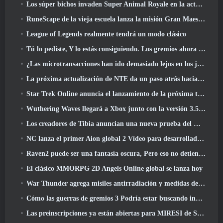
Los súper bichos invaden Super Animal Royale en la actualización 'Super Natural'
RuneScape de la vieja escuela lanza la misión Gran Maestro 'The Blood Moon Rises', Poniendo fin a una línea de búsqueda de 20 años
League of Legends realmente tendrá un modo clásico
Tú lo pediste, Y lo estás consiguiendo. Los gremios ahora están disponibles en Eterspire
¿Las microtransacciones han ido demasiado lejos en los juegos gratuitos??
La próxima actualización de NTE da un paso atrás hacia un juego de mesa de fantasía
Star Trek Online anuncia el lanzamiento de la próxima temporada “Undiscovered”
Wuthering Waves llegará a Xbox junto con la versión 3.5 Actualizar
Los creadores de Tibia anuncian una nueva prueba del MMORPG de zombis de la vieja escuela, Persistir en línea
NC lanza el primer Aion global 2 Vídeo para desarrolladores, Compartir detalles sobre el juego
Raven2 puede ser una fantasía oscura, Pero eso no detiene la diversión del verano
El clásico MMORPG 2D Angels Online global se lanza hoy
War Thunder agrega misiles antirradiación y medidas de soporte electrónico en la actualización de caballería pesada
Cómo las guerras de gremios 3 Podría estar buscando innovar en el espacio MMO
Las preinscripciones ya están abiertas para MIRESI de Smilegate: Futuro invisible