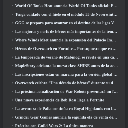
World Of Tanks Heat anuncia World Of Tanks oficial: Fecha de lanzamiento de HEAT
Tenga cuidado con el hielo en el módulo 33 de Neverwinter, Frío cortante
GGG se prepara para avanzar en el destino de las ligas Vaal de Path Of Exile 2 antes del lanzamiento del regreso de los Antiguos
Las mejoras y nerfs de héroes más importantes de la temporada 8
Where Winds Meet anuncia la expansión del Palacio Imperial y comparte una hoja de ruta de contenido "masiva"
Héroes de Overwatch en Fortnite... Por supuesto que estaba destinado a suceder
La temporada de verano de Mabinogi se revela en una carta del productor
MapleStory adelanta la nueva clase SHINE antes de la actualización de junio
Las inscripciones están en marcha para la versión global de la 'Prueba de prólogo' de Limit Zero Breakers de NCSoft
Overwatch celebra “Una década de héroes” durante su décimo aniversario
La próxima actualización de War Robots presentará un francotirador inspirado en Lovecraft
Una nueva experiencia de Bob Ross llega a Fortnite
La aventura de Palia continúa en Royal Highlands con la actualización de hoy
Grinder Gear Games anuncia la segunda ola de venta de entradas para ExileCon
Práctica con Guild Wars 2: La única manera