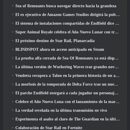
Sea of ​​Remnants busca navegar directo hacia la grandeza
El ex ejecutivo de Amazon Games Studios dirigirá la publicación occidental de Aion 2
El sistema de instalaciones compartidas de Endfield dice sobre los jugadores
Super Animal Royale celebra el Año Nuevo Lunar con tres semanas de eventos de Super Horse
El próximo destino de Star Rail, Planarcadia
BLINDSPOT ahora en acceso anticipado en Steam
La prueba alfa cerrada de Sea Of Remnants ya está disponible
La última versión de Wuthering Waves trae grandes novedades y cambios en la calidad de vida
Vendetta recupera a Talon en la primera historia de un año de duración en Overwatch (Sin "2", Blizzard está dejando eso)
La morfosis de la temporada de Delta Force trae un nuevo mapa, Modos, Y mejoras solicitadas por los jugadores
El parche Endfield otorgará a cada jugador un personaje gratuito de seis estrellas de su elección
Celebre el Año Nuevo Luna con el lanzamiento de la maravilla invernal de Palia: Actualización de Año Nuevo de Riffrocin
La verdad revelada en la última transmisión en vivo
Experimenta el asalto al claro de The Guardian en la última actualización de Guild Wars 2 que comienza hoy
Colaboración de Star Rail en Fortnite