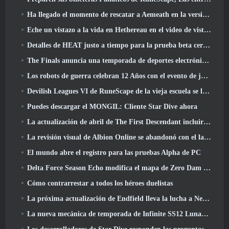
Ha llegado el momento de rescatar a Aemeath en la versión de Wuthering Waves 3.3 Actualizar
Eche un vistazo a la vida en Hethereau en el video de vista previa del juego de lanzamiento de Neverness To Everness
Detalles de HEAT justo a tiempo para la prueba beta cerrada
The Finals anuncia una temporada de deportes electrónicos de 200.000 dólares
Los robots de guerra celebran 12 Años con el evento de juegos robóticos marcianos
Devilish Leagues VI de RuneScape de la vieja escuela se lanza hoy
Puedes descargar el MONGIL: Cliente Star Dive ahora
La actualización de abril de The First Descendant incluirá la versión Beta del nuevo contenido del juego final
La revisión visual de Albion Online se abandonó con el lanzamiento de la actualización Radiant Wilds hoy
El mundo abre el registro para las pruebas Alpha de PC
Delta Force Season Echo modifica el mapa de Zero Dam y amplía la jugabilidad de operaciones
Cómo contrarrestar a todos los héroes duelistas
La próxima actualización de Endfield lleva la lucha a Nefarith
La nueva mecánica de temporada de Infinite SS12 Lunaria es una de las "mayores adiciones" al juego