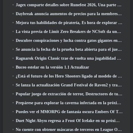
Jagex comparte detalles sobre Runefest 2026, Una parte de la celebración del 25 aniversario de RuneScape IP
Daybreak anuncia aumentos de precios para la membresía VIP de Lord Of The Rings Online
Mejora tus habilidades de piratería, Es hora de explorar Night City en Wuthering Waves
La vista previa de Limit Zero Breakers de NCSoft da una idea de qué esperar de la próxima prueba del prólogo
Descubre conspiraciones y lucha contra gatos gigantes en tu tiempo de inactividad en la última actualización de Where Winds Meet
Se anuncia la fecha de la prueba beta abierta para el juego Dark Fantasy Extraction, Cazador de la niebla
Ragnarok Origin Classic trae de vuelta una jugabilidad MMORPG justa y CBT abre en junio 4
Buceo estelar en la versión 1.1 Actualizar
¿Está el futuro de los Hero Shooters ligado al modelo de servicio en vivo F2P??
Se lanza la actualización Grand Festival de Raven2 y trae consigo la nueva clase Warlord
Popular juego de extracción de terror, Destructores de tumbas, Lanzamientos en Occidente
Prepárese para explorar la caverna infectada en la próxima actualización de Eterspire
Puedes ver el MMORPG de fantasía oscura Embers Of The Uncrown de Nexon durante el Steam Next Fest
Duet Night Abyss regresa a Frost Of Icelake en su próxima actualización Steampunk
No cuente con obtener máscaras de terceros en League Of Legends