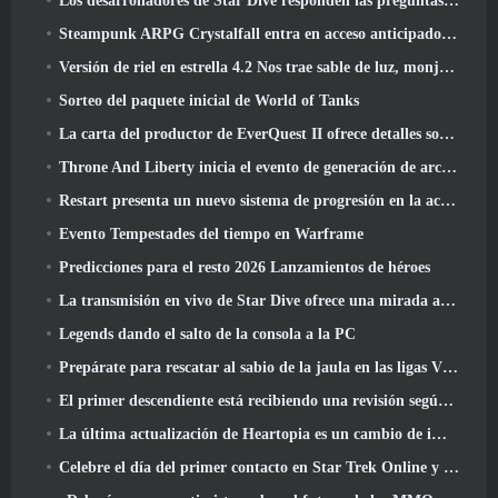
Los desarrolladores de Star Dive responden las preguntas de los jugadores en una transmisión en vivo sorpresa
Steampunk ARPG Crystalfall entra en acceso anticipado, Pero no sin algunos problemas
Versión de riel en estrella 4.2 Nos trae sable de luz, monja-chuck, El baterista pionero y un emanador de euforia
Sorteo del paquete inicial de World of Tanks
La carta del productor de EverQuest II ofrece detalles sobre el servidor de expansión con tiempo bloqueado
Throne And Liberty inicia el evento de generación de archboss doble
Restart presenta un nuevo sistema de progresión en la actualización de la temporada SS4
Evento Tempestades del tiempo en Warframe
Predicciones para el resto 2026 Lanzamientos de héroes
La transmisión en vivo de Star Dive ofrece una mirada al juego en acción antes del lanzamiento
Legends dando el salto de la consola a la PC
Prepárate para rescatar al sabio de la jaula en las ligas VI de RuneScape de la vieja escuela: Pactos demoniacos
El primer descendiente está recibiendo una revisión según Dev Stream
La última actualización de Heartopia es un cambio de imagen al estilo de Alicia en el país de las maravillas
Celebre el día del primer contacto en Star Trek Online y gane una nueva versión del Nobel Intel Battlecruiser