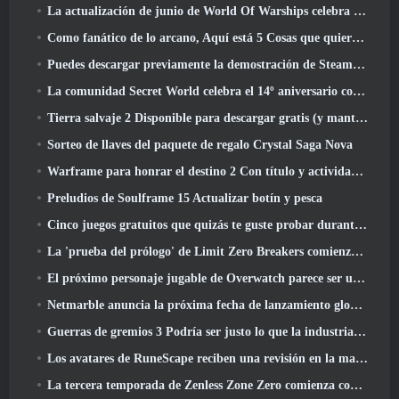
La actualización de junio de World Of Warships celebra el Día de la Independencia de EE. UU. con una nueva campaña narrativa
Como fanático de lo arcano, Aquí está 5 Cosas que quiero ver del MMO de Riot
Puedes descargar previamente la demostración de Steam Next Fest de Embers Of The Uncrowned Tomorrow
La comunidad Secret World celebra el 14º aniversario con un misterio que deberán resolver juntos
Tierra salvaje 2 Disponible para descargar gratis (y mantener) Por tiempo limitado
Sorteo de llaves del paquete de regalo Crystal Saga Nova
Warframe para honrar el destino 2 Con título y actividad especial en el juego
Preludios de Soulframe 15 Actualizar botín y pesca
Cinco juegos gratuitos que quizás te guste probar durante el Bullet Fest
La 'prueba del prólogo' de Limit Zero Breakers comienza hoy
El próximo personaje jugable de Overwatch parece ser un jefe criminal cyborg con exceso de trabajo
Netmarble anuncia la próxima fecha de lanzamiento global de RF Online
Guerras de gremios 3 Podría ser justo lo que la industria de los MMO necesita ahora mismo
Los avatares de RuneScape reciben una revisión en la mayor actualización visual del juego en los últimos diez años
La tercera temporada de Zenless Zone Zero comienza con un viaje a una isla Bangboo en el cielo, Y a la plataforma Steam