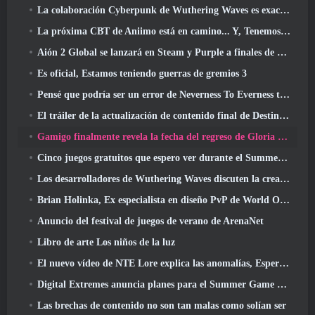
La colaboración Cyberpunk de Wuthering Waves es exactamente lo que quiero de mis eventos cruzados de videojuegos
La próxima CBT de Aniimo está en camino... Y, Tenemos una ventana de lanzamiento oficial
Aión 2 Global se lanzará en Steam y Purple a finales de este año
Es oficial, Estamos teniendo guerras de gremios 3
Pensé que podría ser un error de Neverness To Everness tener el evento Porsche Collab Gacha tan temprano, Pero me equivoqué
El tráiler de la actualización de contenido final de Destiny 2 es un grito de guerra
Gamigo finalmente revela la fecha del regreso de Gloria Victis, ¿Sobrevivirá la segunda vez??
Cinco juegos gratuitos que espero ver durante el Summer Game Fest
Los desarrolladores de Wuthering Waves discuten la creación de la secuencia de batalla Lahai-Roi Mech
Brian Holinka, Ex especialista en diseño PvP de World Of Warcraft, Se une al equipo MMO de League Of Legends
Anuncio del festival de juegos de verano de ArenaNet
Libro de arte Los niños de la luz
El nuevo vídeo de NTE Lore explica las anomalías, Esperar, Y cómo una organización "secreta" lo rastrea todo
Digital Extremes anuncia planes para el Summer Game Fest
Las brechas de contenido no son tan malas como solían ser