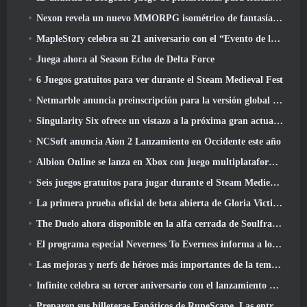
Nexon revela un nuevo MMORPG isométrico de fantasía oscura, Brasas de los sin corona
MapleStory celebra su 21 aniversario con el “Evento de la Universidad Maple”
Juega ahora al Season Echo de Delta Force
6 Juegos gratuitos para ver durante el Steam Medieval Fest
Netmarble anuncia preinscripción para la versión global del MMORPG de ciencia ficción RF Online Next
Singularity Six ofrece un vistazo a la próxima gran actualización de Palia The Royal Highlands
NCSoft anuncia Aion 2 Lanzamiento en Occidente este año
Albion Online se lanza en Xbox con juego multiplataforma completo
Seis juegos gratuitos para jugar durante el Steam Medieval Fest
La primera prueba oficial de beta abierta de Gloria Victis comienza hoy
The Duelo ahora disponible en la alfa cerrada de Soulframe
El programa especial Neverness To Everness informa a los jugadores qué esperar en los lanzamientos
Las mejoras y nerfs de héroes más importantes de la temporada 7.5
Infinite celebra su tercer aniversario con el lanzamiento de Lunaria SS12 hoy
Preparen sus billeteras Fanáticos de RuneScape, Las entradas para RuneFest están a punto de salir a la venta