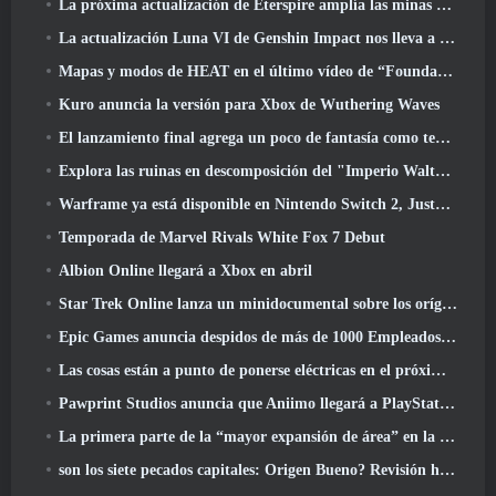
La próxima actualización de Eterspire amplía las minas enanas y ofrece una revisión completa del combate contra jefes
La actualización Luna VI de Genshin Impact nos lleva a ese lugar del que Mondstadt sigue hablando pero que nunca hemos visto
Mapas y modos de HEAT en el último vídeo de “Foundations”
Kuro anuncia la versión para Xbox de Wuthering Waves
El lanzamiento final agrega un poco de fantasía como temporada 10 Lanzamientos
Explora las ruinas en descomposición del "Imperio Walthen" en la próxima gran actualización de RAVEN2
Warframe ya está disponible en Nintendo Switch 2, Justo a tiempo para el lanzamiento de Shadowgrapher
Temporada de Marvel Rivals White Fox 7 Debut
Albion Online llegará a Xbox en abril
Star Trek Online lanza un minidocumental sobre los orígenes de la Federación para celebrar el 16º aniversario
Epic Games anuncia despidos de más de 1000 Empleados, Citando "Descenso en el compromiso de Fortnite"
Las cosas están a punto de ponerse eléctricas en el próximo evento Aftershock de Apex Legends
Pawprint Studios anuncia que Aniimo llegará a PlayStation 5 Y la tienda de Epic Games en los lanzamientos
La primera parte de la “mayor expansión de área” en la historia de RuneScape se lanza hoy
son los siete pecados capitales: Origen Bueno? Revisión honesta