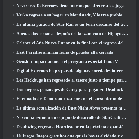
Neverness To Everness tiene mucho que ofrecer a los jugadores, particularmente divertido
Varka regresa a su hogar en Mondstadt, Y le trae problemas en la actualización Luna V de Genshin Impact
La última parada de Star Rail es un buen descanso del trauma
Apenas dos semanas después del lanzamiento de Highguard, Wildlight Entertainment anuncia despidos
Celebre el Año Nuevo Lunar en la final con el regreso del 'Modo Bank It'
Last Paradise anuncia fecha de prueba alfa cerrada
Genshin Impact anuncia el programa especial Luna V
Digital Extremes ha preparado algunas novedades interesantes para celebrar el Año Nuevo Lunar en Warframe
Los Heckbugs han regresado al tesoro justo a tiempo para la temporada del amor
Los mejores personajes de Carry para jugar en Deadlock
El reinado de Talon comienza hoy con el lanzamiento de la temporada de Overwatch 1: Conquista
La última actualización de Duet Night Abyss presenta monturas
Nexon ha reunido un equipo de desarrollo de StarCraft Shooter según un informe de un medio coreano
Deathwing regresa a Hearthstone en la próxima expansión de Cataclysm
10 Juegos Juegos gratuitos que quizás hayas olvidado y que participan en el PvP Fest de Steam