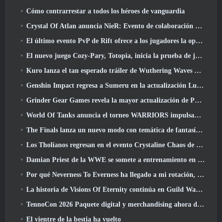
Cómo contrarrestar a todos los héroes de vanguardia
Crystal Of Atlan anuncia NieR: Evento de colaboración de autómatas
El último evento PvP de Rift ofrece a los jugadores la oportunidad de ganar hasta 4000 Créditos y un nuevo título
El nuevo juego Cozy-Pary, Totopia, inicia la prueba de juego beta cerrada
Kuro lanza el tan esperado tráiler de Wuthering Waves Cyberpunk: Cruce de Edgerunners
Genshin Impact regresa a Sumeru en la actualización Luna VII
Grinder Gear Games revela la mayor actualización de Path Of Exile II hasta el momento, El regreso de los antiguos
World Of Tanks anuncia el torneo WARRIORS impulsado por la comunidad
The Finals lanza un nuevo modo con temática de fantasía medieval, 'Dragon's Claim'
Los Tholianos regresan en el evento Crystaline Chaos de Star Trek Online
Damian Priest de la WWE se somete a entrenamiento en “The Loot Camp” en el tráiler Live Action Burst Fest de Delta Force
Por qué Neverness To Everness ha llegado a mi rotación, Por ahora
La historia de Visions Of Eternity continúa en Guild Wars 2 La próxima semana
TennoCon 2026 Paquete digital y merchandising ahora disponibles para comprar
El vientre de la bestia ha vuelto