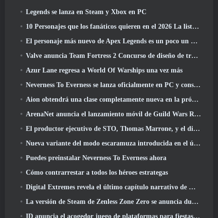
Legends se lanza en Steam y Xbox en PC
10 Personajes que los fanáticos quieren en el 2026 La lista de Marvel Rivals es la que tiene más probabilidades de suceder
El personaje más nuevo de Apex Legends es un poco un demonio de la velocidad
Valve anuncia Team Fortress 2 Concurso de diseño de trofeos ÜBERFEST
Azur Lane regresa a World Of Warships una vez más
Neverness To Everness se lanza oficialmente en PC y consolas
Aion obtendrá una clase completamente nueva en la próxima actualización de Dread Blade
ArenaNet anuncia el lanzamiento móvil de Guild Wars Reforged
El productor ejecutivo de STO, Thomas Marrone, y el director creativo de Neverwinter, Randy Mosiondz, hablan sobre los juegos y el futuro de Cryptic.
Nueva variante del modo escaramuza introducida en el último acto de Valorant
Puedes preinstalar Neverness To Everness ahora
Cómo contrarrestar a todos los héroes estrategas
Digital Extremes revela el último capítulo narrativo de Warframe con nuevos cortos de anime
La versión de Steam de Zenless Zone Zero se anuncia durante la versión 2.8 Programa Especial
ID anuncia el acogedor juego de plataformas para fiestas Totopia durante la exhibición de Xbox, Comienza el reclutamiento Beta