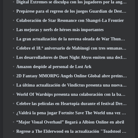
Digital Extremes se disculpa con los jugadores por la angustia causada por las “invitaciones nefastas” en Warframe
Prepárese para el regreso de los juegos Guardian de Destiny 2
Colaboración de Star Resonance con Shangri-La Frontier
Las mejoras y nerfs de héroes más importantes
La gran actualización de la novena oleada de War Thunder mejora el aspecto de las batallas navales con imágenes acuáticas mejoradas
Celebre el 18.º aniversario de Mabinogi con tres semanas de eventos y recompensas
Los desarrolladores de Duet Night Abyss emiten una declaración oficial sobre un reciente incidente de malware después de la actualización del juego
Amazon despide al personal de Lost Ark
2D Fantasy MMORPG Angels Online Global abre preinscripción
La última actualización de Vindictus presenta una nueva incursión en la que los jugadores se enfrentarán al Guardián de Caliburn
World Of Warships presenta una colaboración con la banda sueca de heavy metal Sabaton
Celebre las películas en Heartopia durante el festival Dreamlight Cinematics
¿Valdrá la pena jugar Fortnite Save The World una vez que sea gratis??
“Major Visual Overhaul” llegará a Albion Online en abril
Regrese a The Elderwood en la actualización "Toadstool Tales" de Palia