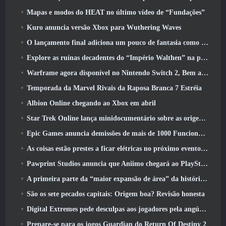
Mapas e modos do HEAT no último vídeo de “Fundações”
Kuro anuncia versão Xbox para Wuthering Waves
O lançamento final adiciona um pouco de fantasia como temporada 10 Lançamentos
Explore as ruínas decadentes do “Império Walthen” na próxima grande atualização do RAVEN2
Warframe agora disponível no Nintendo Switch 2, Bem a tempo para o lançamento do Shadowgrapher
Temporada da Marvel Rivais da Raposa Branca 7 Estréia
Albion Online chegando ao Xbox em abril
Star Trek Online lança minidocumentário sobre as origens da Federação para comemorar o 16º aniversário
Epic Games anuncia demissões de mais de 1000 Funcionários, Citando “Desaceleração no Engajamento Fortnite”
As coisas estão prestes a ficar elétricas no próximo evento Aftershock do Apex Legends
Pawprint Studios anuncia que Aniimo chegará ao PlayStation 5 E a Epic Games Store nos lançamentos
A primeira parte da “maior expansão de área” da história do RuneScape é lançada hoje
São os sete pecados capitais: Origem boa? Revisão honesta
Digital Extremes pede desculpas aos jogadores pela angústia causada por “convites nefastos” no Warframe
Prepare-se para os jogos Guardian do Return Of Destiny 2