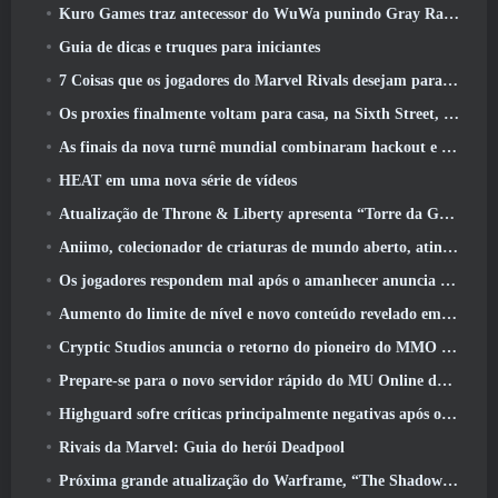
Kuro Games traz antecessor do WuWa punindo Gray Raven para o Steam
Guia de dicas e truques para iniciantes
7 Coisas que os jogadores do Marvel Rivals desejam para o jogo 2026
Os proxies finalmente voltam para casa, na Sixth Street, na versão Zenless Zone Zero 2.6 Atualizar
As finais da nova turnê mundial combinaram hackout e lasers orbitais
HEAT em uma nova série de vídeos
Atualização de Throne & Liberty apresenta “Torre da Ganância” gerada aleatoriamente
Aniimo, colecionador de criaturas de mundo aberto, atinge as notas certas
Os jogadores respondem mal após o amanhecer anuncia planos para pular roteiros para EverQuest e EQ2
Aumento do limite de nível e novo conteúdo revelado em Phantasy Star Online 2: Fluxo de onda de título NGS
Cryptic Studios anuncia o retorno do pioneiro do MMO Jack Emmert como CEO
Prepare-se para o novo servidor rápido do MU Online durante o pré-evento
Highguard sofre críticas principalmente negativas após o lançamento
Rivais da Marvel: Guia do herói Deadpool
Próxima grande atualização do Warframe, “The Shadowgrapher” chegará em março