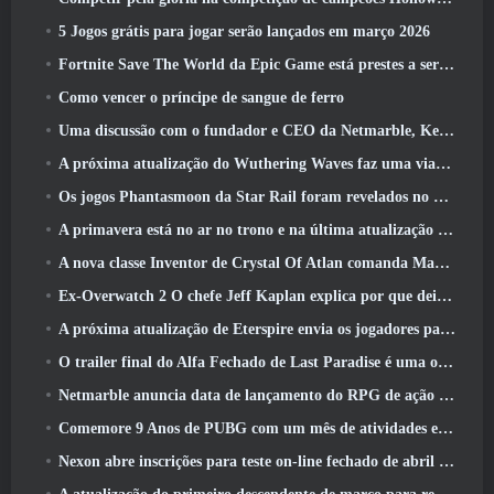
5 Jogos grátis para jogar serão lançados em março 2026
Fortnite Save The World da Epic Game está prestes a ser gratuito para jogar
Como vencer o príncipe de sangue de ferro
Uma discussão com o fundador e CEO da Netmarble, Ken Kim, sobre a MONGIL: Mergulho nas Estrelas
A próxima atualização do Wuthering Waves faz uma viagem ao “lado negro”
Os jogos Phantasmoon da Star Rail foram revelados no 4.1 Programa Especial
A primavera está no ar no trono e na última atualização do Liberty
A nova classe Inventor de Crystal Of Atlan comanda Magitech Mechs em batalha
Ex-Overwatch 2 O chefe Jeff Kaplan explica por que deixou a Blizzard
A próxima atualização de Eterspire envia os jogadores para as minas anãs
O trailer final do Alfa Fechado de Last Paradise é uma obra de arte pequena, mas aterrorizante
Netmarble anuncia data de lançamento do RPG de ação para domar monstros Mongil: Mergulho nas Estrelas
Comemore 9 Anos de PUBG com um mês de atividades especiais
Nexon abre inscrições para teste on-line fechado de abril do MapleStory Classic World