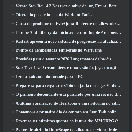
Versão Star Rail 4.2 Nos traz o sabre de luz, Freira, Baterista Trailblazer e um emanador de euforia
Oferta do pacote inicial do World of Tanks
Carta do produtor do EverQuest II oferece detalhes sobre servidor de expansão bloqueado por tempo
Throne And Liberty dá início ao evento Double Archboss Spawn
Restart apresenta novo sistema de progressão na atualização da temporada SS4
Evento de Tempestades Temporais no Warframe
Previsões para o restante 2026 Lançamentos de heróis
Star Dive Live Stream oferece uma visão do jogo em ação antes do lançamento
Lendas saltando do console para o PC
Prepare-se para resgatar o sábio da jaula nas ligas VI do RuneScape da velha escola: Pactos Demoníacos
O primeiro descendente está passando por uma revisão de acordo com o Dev Stream
A última atualização do Heartopia é uma reforma no estilo Alice no país das maravilhas
Comemore o primeiro dia de contato em Star Trek online e ganhe uma nova versão do Nobel Intel Battlecruiser
Devemos ser otimistas quanto ao futuro dos MMORPGs?
Planos de abril do RuneScape detalhados em vídeo de desenvolvimento