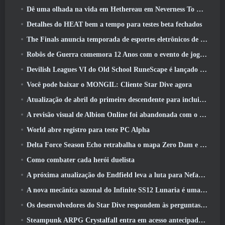
Dê uma olhada na vida em Hethereau em Neverness To Everness, vídeo de pré-visualização do jogo de lançamento
Detalhes do HEAT bem a tempo para testes beta fechados
The Finals anuncia temporada de esportes eletrônicos de US$ 200 mil
Robôs de Guerra comemora 12 Anos com o evento de jogos robóticos marcianos
Devilish Leagues VI do Old School RuneScape é lançado hoje
Você pode baixar o MONGIL: Cliente Star Dive agora
Atualização de abril do primeiro descendente para incluir versão beta do novo conteúdo do Endgame
A revisão visual de Albion Online foi abandonada com o lançamento da atualização Radiant Wilds hoje
World abre registro para teste PC Alpha
Delta Force Season Echo retrabalha o mapa Zero Dam e expande a jogabilidade das operações
Como combater cada herói duelista
A próxima atualização do Endfield leva a luta para Nefarith
A nova mecânica sazonal do Infinite SS12 Lunaria é uma das “maiores adições” ao jogo
Os desenvolvedores do Star Dive respondem às perguntas dos jogadores em uma transmissão ao vivo surpresa
Steampunk ARPG Crystalfall entra em acesso antecipado, Mas não sem alguns problemas