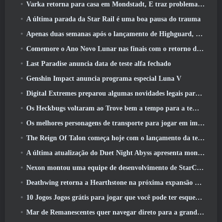
Varka retorna para casa em Mondstadt, E traz problemas com ele na atualização Luna V do Genshin Impact
A última parada da Star Rail é uma boa pausa do trauma
Apenas duas semanas após o lançamento de Highguard, Wildlight Entertainment anuncia demissões
Comemore o Ano Novo Lunar nas finais com o retorno do ‘Modo Bank It’
Last Paradise anuncia data de teste alfa fechado
Genshin Impact anuncia programa especial Luna V
Digital Extremes preparou algumas novidades legais para comemorar o ano novo lunar no Warframe
Os Heckbugs voltaram ao Trove bem a tempo para a temporada do amor
Os melhores personagens de transporte para jogar em impasse
The Reign Of Talon começa hoje com o lançamento da temporada Overwatch 1: Conquista
A última atualização do Duet Night Abyss apresenta montagens
Nexon montou uma equipe de desenvolvimento de StarCraft Shooter de acordo com relatório do canal coreano
Deathwing retorna a Hearthstone na próxima expansão do Cataclismo
10 Jogos Jogos grátis para jogar que você pode ter esquecido que estão participando do PvP Fest do Steam
Mar de Remanescentes quer navegar direto para a grandeza