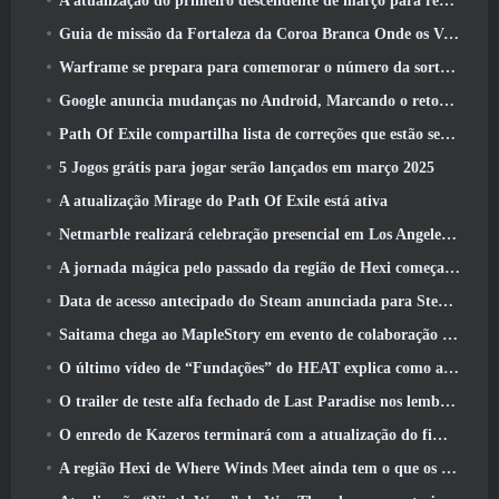
A atualização do primeiro descendente de março para reequilibrar Sharen e também introduzir novo conteúdo
Guia de missão da Fortaleza da Coroa Branca Onde os Ventos Encontram
Warframe se prepara para comemorar o número da sorte 13 Com eventos de aniversário
Google anuncia mudanças no Android, Marcando o retorno do Fortnite à Play Store
Path Of Exile compartilha lista de correções que estão sendo trabalhadas após o lançamento do Mirage
5 Jogos grátis para jogar serão lançados em março 2025
A atualização Mirage do Path Of Exile está ativa
Netmarble realizará celebração presencial em Los Angeles. Antes dos Sete Pecados Capitais: Lançamento de origem
A jornada mágica pelo passado da região de Hexi começa onde os ventos se encontram hoje
Data de acesso antecipado do Steam anunciada para Steampunk ARPG Crystalfall
Saitama chega ao MapleStory em evento de colaboração One-Punch Man
O último vídeo de “Fundações” do HEAT explica como agentes e tanques trabalham juntos
O trailer de teste alfa fechado de Last Paradise nos lembra como é realmente sobreviver ao apocalipse zumbi
O enredo de Kazeros terminará com a atualização do fim do abismo de Lost Ark
A região Hexi de Where Winds Meet ainda tem o que os jogadores amam, ao mesmo tempo que é uma experiência única