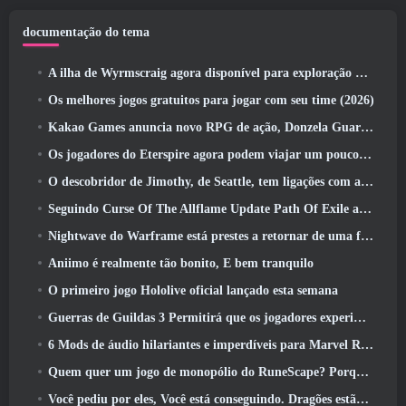
documentação do tema
A ilha de Wyrmscraig agora disponível para exploração no RuneScape da velha escola
Os melhores jogos gratuitos para jogar com seu time (2026)
Kakao Games anuncia novo RPG de ação, Donzela Guardiã
Os jogadores do Eterspire agora podem viajar um pouco no tempo… como um deleite
O descobridor de Jimothy, de Seattle, tem ligações com a ArenaNet, Então é claro que eles estão adicionando isso ao Guild Wars 2
Seguindo Curse Of The Allflame Update Path Of Exile anuncia várias mudanças com base no feedback
Nightwave do Warframe está prestes a retornar de uma forma chocante
Aniimo é realmente tão bonito, E bem tranquilo
O primeiro jogo Hololive oficial lançado esta semana
Guerras de Guildas 3 Permitirá que os jogadores experimentem o mundo de Tyria antes que os Elder Dragons acordem
6 Mods de áudio hilariantes e imperdíveis para Marvel Rivals
Quem quer um jogo de monopólio do RuneScape? Porque um está a caminho
Você pediu por eles, Você está conseguindo. Dragões estão chegando a Albion Online