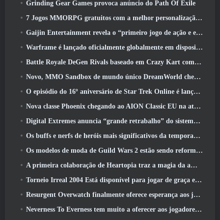
Grinding Gear Games provoca anúncio do Path Of Exile
7 Jogos MMORPG gratuitos com a melhor personalização de personagens
Gaijin Entertainment revela o “primeiro jogo de ação e extração espacial” Star Wrath
Warframe é lançado oficialmente globalmente em dispositivos Android
Battle Royale DeGen Rivals baseado em Crazy Kart combina todas as coisas que você provavelmente não sabia que queria combinadas
Novo, MMO Sandbox de mundo único DreamWorld chegando ao Steam com acesso antecipado
O episódio do 16º aniversário de Star Trek Online é lançado como parte da atualização de “corrupção”
Nova classe Phoenix chegando ao AION Classic EU na atualização ‘Ignite’
Digital Extremes anuncia “grande retrabalho” do sistema de progressão de jogadores do Soulframe
Os buffs e nerfs de heróis mais significativos da temporada 6.5
Os modelos de moda de Guild Wars 2 estão sendo reformulados com base no feedback dos jogadores
A primeira colaboração de Heartopia traz a magia da amizade de My Little Pony
Torneio Irreal 2004 Está disponível para jogar de graça e a Epic não processará ninguém por isso
Resurgent Overwatch finalmente oferece esperança aos jogadores
Neverness To Everness tem muito a oferecer aos jogadores, Particularmente divertido