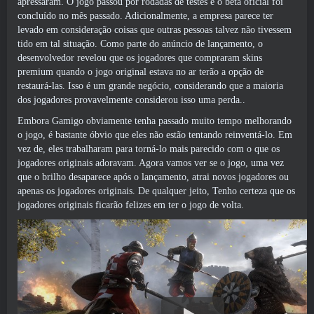
apressaram. O jogo passou por rodadas de testes e o beta oficial foi
concluído no mês passado. Adicionalmente, a empresa parece ter
levado em consideração coisas que outras pessoas talvez não tivessem
tido em tal situação. Como parte do anúncio de lançamento, o
desenvolvedor revelou que os jogadores que compraram skins
premium quando o jogo original estava no ar terão a opção de
restaurá-las. Isso é um grande negócio, considerando que a maioria
dos jogadores provavelmente considerou isso uma perda..
Embora Gamigo obviamente tenha passado muito tempo melhorando
o jogo, é bastante óbvio que eles não estão tentando reinventá-lo. Em
vez de, eles trabalharam para torná-lo mais parecido com o que os
jogadores originais adoravam. Agora vamos ver se o jogo, uma vez
que o brilho desaparece após o lançamento, atrai novos jogadores ou
apenas os jogadores originais. De qualquer jeito, Tenho certeza que os
jogadores originais ficarão felizes em ter o jogo de volta.