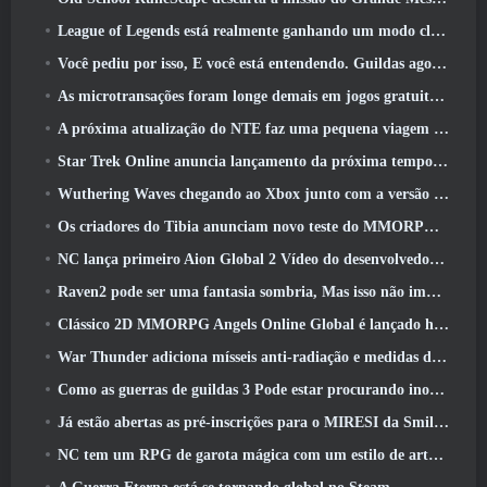
League of Legends está realmente ganhando um modo clássico
Você pediu por isso, E você está entendendo. Guildas agora estão disponíveis em Eterspire
As microtransações foram longe demais em jogos gratuitos?
A próxima atualização do NTE faz uma pequena viagem paralela a um jogo de mesa de fantasia
Star Trek Online anuncia lançamento da próxima temporada “Undiscovered”
Wuthering Waves chegando ao Xbox junto com a versão 3.5 Atualizar
Os criadores do Tibia anunciam novo teste do MMORPG de zumbis da velha escola, Persistir on-line
NC lança primeiro Aion Global 2 Vídeo do desenvolvedor, Compartilhando detalhes sobre o jogo
Raven2 pode ser uma fantasia sombria, Mas isso não impede a diversão do verão
Clássico 2D MMORPG Angels Online Global é lançado hoje
War Thunder adiciona mísseis anti-radiação e medidas de suporte eletrônico na atualização da cavalaria pesada
Como as guerras de guildas 3 Pode estar procurando inovar no espaço MMO
Já estão abertas as pré-inscrições para o MIRESI da Smilegate: Futuro Invisível
NC tem um RPG de garota mágica com um estilo de arte inspirado em anime dos anos 90 em desenvolvimento