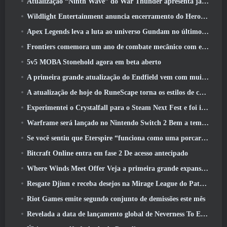
Atualização “Ninth Wave” do War Thunder apresenta jatos Rank IX
Wildlight Entertainment anuncia encerramento do Hero Shooter Highguard gratuito
Apex Legends leva a luta ao universo Gundam no último evento de crossover
Frontiers comemora um ano de combate mecânico com eventos de aniversário
5v5 MOBA Stonehold agora em beta aberto
A primeira grande atualização do Endfield vem com muitas otimizações
A atualização de hoje do RuneScape torna os estilos de combate originais do MMORPG mais fáceis de aprender
Experimentei o Crystalfall para o Steam Next Fest e foi isso que aprendi
Warframe será lançado no Nintendo Switch 2 Bem a tempo para a próxima grande atualização, O Shadowgrapher
Se você sentiu que Eterspire “funciona como uma porcaria”, O diretor criativo diz que isso não acontece mais
Bitcraft Online entra em fase 2 De acesso antecipado
Where Winds Meet Offer Veja a primeira grande expansão na transmissão ao vivo Hexi
Resgate Djinn e receba desejos na Mirage League do Path Of Exile
Riot Games emite segundo conjunto de demissões este mês
Revelada a data de lançamento global de Neverness To Everness