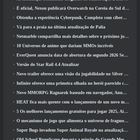
É oficial, Nexon publicará Overwatch na Coreia do Sul daqui para frente
Obtenha a experiência Cyberpunk, Completo com ciberpsicose, No próximo evento de crossover do Apex Legends
Vá para a praia na última atualização de Palia
Netmarble compartilha mais detalhes sobre o próximo jogo de nivelamento solo, Nivelamento Solo: KARMA na Anime Expo
10 Universos de anime que dariam MMOs incríveis
EverQuest anuncia data de abertura do segundo 2026 Servidor de expansão bloqueado por tempo
Versão do Star Rail 4.4 Atualizar
Novo trailer oferece uma visão da jogabilidade no Silver Palace
Infinite oferece uma primeira olhada no herói parecido com uma sereia chegando no SS13: Pós-luz
Novo MMORPG Ragnarok baseado em navegador, Anunciado o Universo Ragnarok
HEAT fica mais quente com o lançamento de um novo mapa do deserto
5 Os melhores lançamentos gratuitos para jogar 2025, Ainda vale a pena jogar 2026?
O mecanismo de jogo que alimenta o universo de fragmentos únicos do Eve Online agora é de código aberto
Super Bugs invadem Super Animal Royale na atualização ‘Super Natural’
Old School RuneScape descarta a missão do Grande Mestre ‘The Blood Moon Rises’, Encerrando uma missão de 20 anos