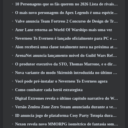
10 Personagens que os fãs querem no 2026 Lista de rivais da Marvel com maior probabilidade e qual a probabilidade de eles acontecerem
O mais novo personagem do Apex Legends é uma espécie de demônio da velocidade
Valve anuncia Team Fortress 2 Concurso de Design de Troféu ÜBERFEST
Azur Lane retorna ao World Of Warships mais uma vez
Neverness To Everness é lançado oficialmente para PC e consoles
Aion receberá uma classe totalmente nova na próxima atualização do Dread Blade
ArenaNet anuncia lançamento móvel do Guild Wars Reforged
O produtor executivo da STO, Thomas Marrone, e o diretor criativo da Neverwinter, Randy Mosiondz, discutem os jogos e o futuro do Cryptic
Nova variante do modo Skirmish introduzida no último ato de Valorant
Você pode pré-instalar o Neverness To Everness agora
Como combater cada herói estrategista
Digital Extremes revela o último capítulo narrativo do Warframe com novos curtas de anime
Versão Zenless Zone Zero Steam anunciada durante a versão 2.8 Programa Especial
ID anuncia jogo de plataforma Cosy Party Totopia durante o Xbox Showcase, Começa o recrutamento beta
Nexon revela novo MMORPG isométrico de fantasia sombria, Brasas dos sem coroa