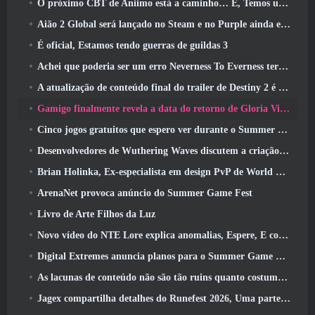
O próximo CBT de Aniimo está a caminho… E, Temos uma janela oficial de lançamento
Aião 2 Global será lançado no Steam e no Purple ainda este ano
É oficial, Estamos tendo guerras de guildas 3
Achei que poderia ser um erro Neverness To Everness ter o evento Porsche Collab Gacha tão cedo, Mas eu estava errado
A atualização de conteúdo final do trailer de Destiny 2 é um grito de guerra
Gamigo finalmente revela a data do retorno de Gloria Victis, Será que sobreviverá na segunda vez?
Cinco jogos gratuitos que espero ver durante o Summer Game Fest
Desenvolvedores de Wuthering Waves discutem a criação da sequência de batalha Lahai-Roi Mech
Brian Holinka, Ex-especialista em design PvP de World Of Warcraft, Junta-se à equipe MMO de League Of Legends
ArenaNet provoca anúncio do Summer Game Fest
Livro de Arte Filhos da Luz
Novo vídeo do NTE Lore explica anomalias, Espere, E como uma organização ‘secreta’ rastreia tudo
Digital Extremes anuncia planos para o Summer Game Fest
As lacunas de conteúdo não são tão ruins quanto costumavam ser
Jagex compartilha detalhes do Runefest 2026, Uma parte da comemoração do 25º aniversário do RuneScape IP