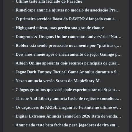
Último teste alfa fechado do Paradise
RuneScape anuncia ajustes no modelo de associação Premier para levar em conta as mudanças recentes no MMORPG
O primeiro servidor Boost do RAVEN2 é lançado com a atualização de hoje
Highguard mirou, mas perdeu sua grande chance
Dungeons & Dragons Online comemora aniversário “Natural 20” com missões e recompensas especiais
Roblox está sendo processado novamente por “práticas que colocam em perigo e exploram crianças”
Dois anos e meio após o encerramento do jogo, Gamigo provoca o retorno do MMO medieval Glory Victis
Albion Online apresenta dois recursos principais de guerra de facções na atualização Realm Divided Part II
Jogue Dark Fantasy Tactical Game Annulus durante o Steam Next Fest
Nexon anuncia versão Steam do MapleStory M
7 Jogos gratuitos que você pode experimentar no Steam Next Fest
Throne And Liberty anuncia fusão de regiões e consolidação de servidores
Os caçadores do ARISE chegam ao Fortnite no último evento de colaboração
Digital Extremes Anuncia TennoCon 2026 Data de venda de ingressos
Anunciado teste beta fechado para jogadores de tiro em terceira pessoa