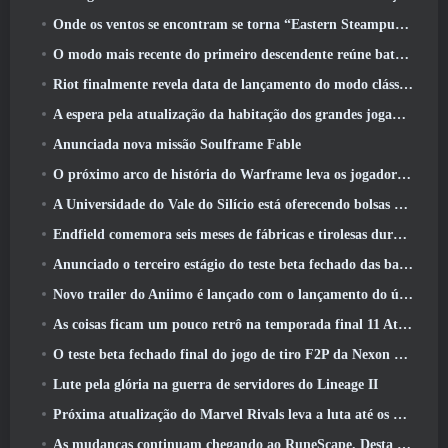
Onde os ventos se encontram se torna “Eastern Steampunk” na versão 2.0
O modo mais recente do primeiro descendente reúne batalhas difíceis de interceptação de vazio e as profundezas
Riot finalmente revela data de lançamento do modo clássico de League Of Legends
A espera pela atualização da habitação dos grandes jogadores do RuneScape acabou
Anunciada nova missão Soulframe Fable
O próximo arco de história do Warframe leva os jogadores a um novo mapa estelar, O Sistema Tau
A Universidade do Vale do Silício está oferecendo bolsas de estudo para jogos e alguns dos requisitos são interessantes
Endfield comemora seis meses de fábricas e tirolesas durante sua próxima atualização
Anunciado o terceiro estágio do teste beta fechado das batalhas de infantaria do War Thunder
Novo trailer do Aniimo é lançado com o lançamento do último teste beta fechado
As coisas ficam um pouco retrô na temporada final 11 Atualizar
O teste beta fechado final do jogo de tiro F2P da Nexon Sudden Attack Zero Point começou hoje
Lute pela glória na guerra de servidores do Lineage II
Próxima atualização do Marvel Rivals leva a luta até os deuses
As mudanças continuam chegando ao RuneScape. Desta vez é a habitação do jogador