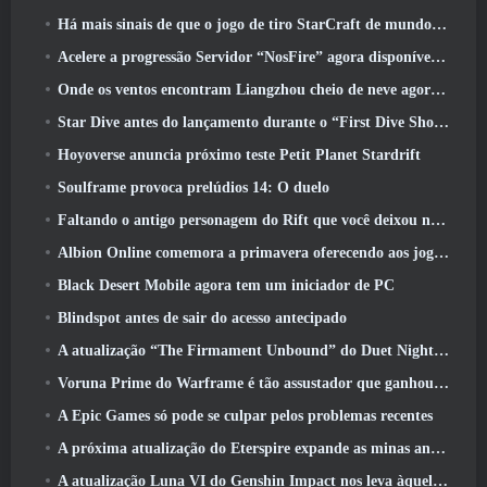
Há mais sinais de que o jogo de tiro StarCraft de mundo aberto pode ser uma coisa real
Acelere a progressão Servidor “NosFire” agora disponível no NosTale
Onde os ventos encontram Liangzhou cheio de neve agora disponível com o lançamento da versão 1.5
Star Dive antes do lançamento durante o “First Dive Show”
Hoyoverse anuncia próximo teste Petit Planet Stardrift
Soulframe provoca prelúdios 14: O duelo
Faltando o antigo personagem do Rift que você deixou no servidor morto? Gamigo tem uma solução para isso
Albion Online comemora a primavera oferecendo aos jogadores uma linda montaria de coelhinho
Black Desert Mobile agora tem um iniciador de PC
Blindspot antes de sair do acesso antecipado
A atualização “The Firmament Unbound” do Duet Night Abyss encerra o enredo de Huaxu
Voruna Prime do Warframe é tão assustador que ganhou seu próprio trailer da Red Band
A Epic Games só pode se culpar pelos problemas recentes
A próxima atualização do Eterspire expande as minas anãs e oferece uma revisão completa do combate aos chefes
A atualização Luna VI do Genshin Impact nos leva àquele lugar sobre o qual Mondstadt continua falando, mas nunca vimos