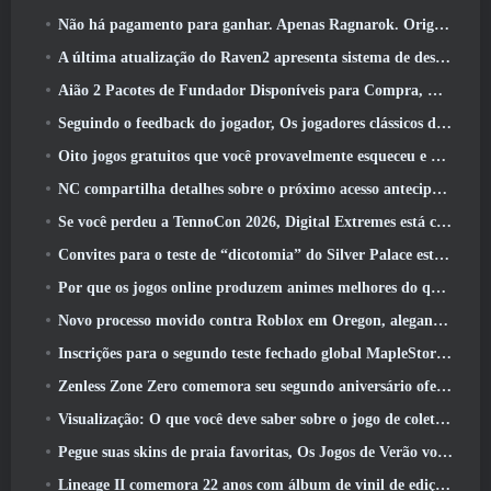
Não há pagamento para ganhar. Apenas Ragnarok. Origin Classic é lançado em julho 23
A última atualização do Raven2 apresenta sistema de despertar de habilidades, Oferecendo aos jogadores mais maneiras de aprimorar suas habilidades
Aião 2 Pacotes de Fundador Disponíveis para Compra, Completo com cinco dias de acesso antecipado
Seguindo o feedback do jogador, Os jogadores clássicos de League Of Legends não terão que pagar por skins clássicas
Oito jogos gratuitos que você provavelmente esqueceu e que fazem parte do Steam’s Train Fest
NC compartilha detalhes sobre o próximo acesso antecipado do Aion 2
Se você perdeu a TennoCon 2026, Digital Extremes está compartilhando todos os painéis
Convites para o teste de “dicotomia” do Silver Palace estão sendo enviados
Por que os jogos online produzem animes melhores do que os jogos de anime
Novo processo movido contra Roblox em Oregon, alegando incidente com cuidados infantis
Inscrições para o segundo teste fechado global MapleStory Classic World
Zenless Zone Zero comemora seu segundo aniversário oferecendo aos jogadores a escolha de um agente S-Rank gratuito
Visualização: O que você deve saber sobre o jogo de coleta de criaturas da HoYoverse, Honkai: Link Alma
Pegue suas skins de praia favoritas, Os Jogos de Verão voltaram ao Overwatch
Lineage II comemora 22 anos com álbum de vinil de edição de colecionador