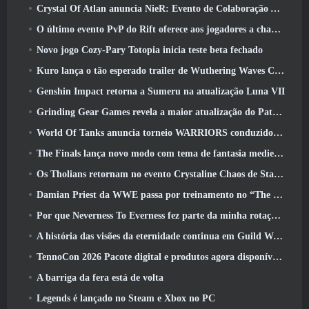
Crystal Of Atlan anuncia NieR: Evento de Colaboração Automata
O último evento PvP do Rift oferece aos jogadores a chance de ganhar até 4000 Créditos e um novo título
Novo jogo Cozy-Pary Totopia inicia teste beta fechado
Kuro lança o tão esperado trailer de Wuthering Waves Cyberpunk: Crossover de Edgerunners
Genshin Impact retorna a Sumeru na atualização Luna VII
Grinding Gear Games revela a maior atualização do Path Of Exile II até agora, Retorno dos Antigos
World Of Tanks anuncia torneio WARRIORS conduzido pela comunidade
The Finals lança novo modo com tema de fantasia medieval ‘Dragon’s Claim’
Os Tholians retornam no evento Crystaline Chaos de Star Trek Online
Damian Priest da WWE passa por treinamento no “The Loot Camp” no trailer de ação ao vivo do Burst Fest da Delta Force
Por que Neverness To Everness fez parte da minha rotação, Por agora
A história das visões da eternidade continua em Guild Wars 2 Próxima semana
TennoCon 2026 Pacote digital e produtos agora disponíveis para compra
A barriga da fera está de volta
Legends é lançado no Steam e Xbox no PC