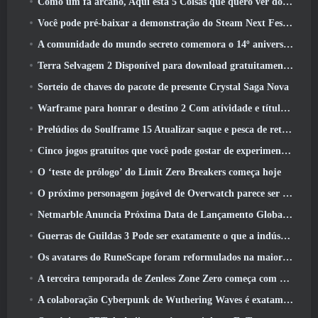
Como um fã arcano, Aqui está 5 Coisas que quero ver do MMO Riot
Você pode pré-baixar a demonstração do Steam Next Fest de Embers Of The Uncrowned Tomorrow
A comunidade do mundo secreto comemora o 14º aniversário com um mistério que eles devem resolver juntos
Terra Selvagem 2 Disponível para download gratuitamente (E manter) Por tempo limitado
Sorteio de chaves do pacote de presente Crystal Saga Nova
Warframe para honrar o destino 2 Com atividade e título especiais no jogo
Prelúdios do Soulframe 15 Atualizar saque e pesca de retrabalhos
Cinco jogos gratuitos que você pode gostar de experimentar durante o Bullet Fest
O ‘teste de prólogo’ do Limit Zero Breakers começa hoje
O próximo personagem jogável de Overwatch parece ser um chefe do crime ciborgue sobrecarregado
Netmarble Anuncia Próxima Data de Lançamento Global RF Online
Guerras de Guildas 3 Pode ser exatamente o que a indústria de MMO precisa agora
Os avatares do RuneScape foram reformulados na maior atualização visual do jogo nos últimos dez anos
A terceira temporada de Zenless Zone Zero começa com uma viagem para uma ilha Bangboo no céu, E para a plataforma Steam
A colaboração Cyberpunk de Wuthering Waves é exatamente o que eu quero dos meus eventos de crossover de videogame