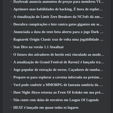
Daybreak anuncia aumentos de preços para membros VIP do Lord Of The Rings Online
Aprimore suas habilidades de hacking, É hora de explorar a cidade noturna em ondas uivantes
A visualização do Limit Zero Breakers da NCSoft dá uma ideia do que esperar do próximo teste do prólogo
Descubra conspirações e lute contra gatos gigantes em seu tempo de inatividade na última atualização de Where Winds Meet
Anunciada a data do teste beta aberto para o jogo Dark Fantasy Extraction, Caçador da Névoa
Ragnarok Origin Classic traz de volta uma jogabilidade justa de MMORPG e CBT abre em junho 4
Star Dive na versão 1.1 Atualizar
O futuro dos atiradores de heróis está vinculado ao modelo de serviço ao vivo F2P?
A atualização do Grand Festival de Raven2 é lançada trazendo consigo a nova classe Warlord
Jogo popular de extração de terror, Caçadores de tumbas, Lançamentos no Ocidente
Prepare-se para explorar a caverna infectada na próxima atualização do Eterspire
Você pode conferir o MMORPG de fantasia sombria da Nexon, Embers Of The Uncrown, durante o Steam Next Fest
Duet Night Abyss retorna ao Frost Of Icelake em sua próxima atualização Steampunk
Não conte com skins de terceiros em League Of Legends
HEAT é lançado em quase todos os lugares