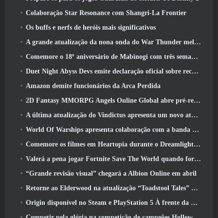
Colaboração Star Resonance com Shangri-La Frontier
Os buffs e nerfs de heróis mais significativos
A grande atualização da nona onda do War Thunder melhora a aparência das batalhas navais com visuais aquáticos aprimorados
Comemore o 18º aniversário de Mabinogi com três semanas de eventos e recompensas
Duet Night Abyss Devs emite declaração oficial sobre recente incidente de malware após atualização do jogo
Amazon demite funcionários da Arca Perdida
2D Fantasy MMORPG Angels Online Global abre pré-registro
A última atualização do Vindictus apresenta um novo ataque onde os jogadores enfrentarão o Guardião de Caliburn
World Of Warships apresenta colaboração com a banda sueca de heavy metal Sabaton
Comemore os filmes em Heartopia durante o Dreamlight Cinematics Festival
Valerá a pena jogar Fortnite Save The World quando for grátis?
“Grande revisão visual” chegará a Albion Online em abril
Retorne ao Elderwood na atualização “Toadstool Tales” de Palia
Origin disponível no Steam e PlayStation 5 À frente da marcha 23 Lançar
Competir pela glória na competição de campeões Hollow de New Eridu na próxima atualização do Zenless Zone Zero