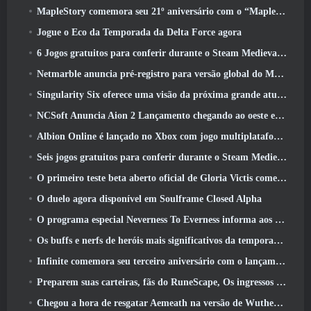
MapleStory comemora seu 21º aniversário com o “Maple University Event”
Jogue o Eco da Temporada da Delta Force agora
6 Jogos gratuitos para conferir durante o Steam Medieval Fest
Netmarble anuncia pré-registro para versão global do MMORPG de ficção científica RF Online Next
Singularity Six oferece uma visão da próxima grande atualização de Palia, The Royal Highlands
NCSoft Anuncia Aion 2 Lançamento chegando ao oeste este ano
Albion Online é lançado no Xbox com jogo multiplataforma completo
Seis jogos gratuitos para conferir durante o Steam Medieval Fest
O primeiro teste beta aberto oficial de Gloria Victis começa hoje
O duelo agora disponível em Soulframe Closed Alpha
O programa especial Neverness To Everness informa aos jogadores o que esperar dos lançamentos
Os buffs e nerfs de heróis mais significativos da temporada 7.5
Infinite comemora seu terceiro aniversário com o lançamento do SS12 Lunaria hoje
Preparem suas carteiras, fãs do RuneScape, Os ingressos para o RuneFest estão prestes a ser colocados à venda
Chegou a hora de resgatar Aemeath na versão de Wuthering Waves 3.3 Atualizar