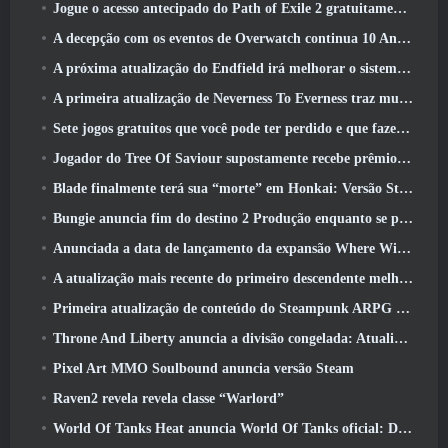
Jogue o acesso antecipado do Path of Exile 2 gratuitamente neste fim de semana
A decepção com os eventos de Overwatch continua 10 Aniversário do ano
A próxima atualização do Endfield irá melhorar o sistema de fábrica
A primeira atualização de Neverness To Everness traz muito para a mesa
Sete jogos gratuitos que você pode ter perdido e que fazem parte do Steam Ocean Fest
Jogador do Tree Of Saviour supostamente recebe prêmio especial por gastar US$ 100 mil no jogo
Blade finalmente terá sua “morte” em Honkai: Versão Star Rail 4.3
Bungie anuncia fim do destino 2 Produção enquanto se preparam para trabalhar em novos projetos
Anunciada a data de lançamento da expansão Where Winds Meet “Imperial Palace”
A atualização mais recente do primeiro descendente melhora o ciclo agrícola e atualiza o modo Onslaught
Primeira atualização de conteúdo do Steampunk ARPG Crystalfall para abordar “principais preocupações dos jogadores”
Throne And Liberty anuncia a divisão congelada: Atualização Nix
Pixel Art MMO Soulbound anuncia versão Steam
Raven2 revela revela classe “Warlord”
World Of Tanks Heat anuncia World Of Tanks oficial: Data de lançamento do HEAT