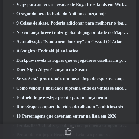
Viaje para as terras nevadas de Roya Frostlands em Wuthering Waves, próxima versão 3.1
O segundo beta fechado do Aniimo começa hoje
9 Coisas de skate. Poderia adicionar para melhorar o jogo em 2026
Nexon lança breve trailer global de jogabilidade do MapleStory Classic World
A atualização “Sandstorm Journey” do Crystal Of Atlan aumenta o limite de nível para 70
Arknights: Endfield já está ativo
Darkpaw revela as regras que os jogadores escolheram para o próximo servidor Frostreaver do EverQuest
Duet Night Abyss é lançado no Steam
Se você está procurando um novo, Jogo de esportes competitivos, O teste beta fechado do futebol freestyle 2 Está a caminho
Como vencer a liberdade suprema onde os ventos se encontram
Endfield hoje e esteja pronto para o lançamento
RuneScape compartilha vídeo detalhando “ambiciosa série de atualizações de conteúdo”
10 Personagens que deveriam entrar na lista em 2026
Lendas 8.0 A atualização dá início à primeira campanha de 2026
12
Pensando em jogar Heartopia? Leia isto primeiro