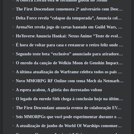
A Guerra Eterna está se tornando global no Steam
The First Descendant comemora 2º aniversário com Descendant Fest 2026 Fluxo
Delta Force revela “colapso da temporada”, Anuncia colaboração Rainbow Six Siege
ArenaNet revela jogo de cartas baseado em Guild Wars, Enevoado
HoYoverse Anuncia Honkai: Nexus Anime “Teste de evolução”
É hora de voltar para casa e restaurar o retiro feliz onde os ventos se encontram
Segundo teste beta “exclusivo” anunciado para atiradores de sobrevivência em equipe
O enredo da canção de Welkin Moon de Genshin Impact chega ao fim.. Na lua
A última atualização do Warframe celebra todos os pais do espaço
Novo MMORPG RF Online com tema Mech da Netmarble será lançado globalmente
A espera acabou, A glória dos derrotados voltou
O legado do enredo Sith chega à conclusão hoje na última atualização do SWTOR
The First Descendant anuncia evento de colaboração EVANGELION
Seis MMORPGs que você pode experimentar durante o Steam Next Fest
A atualização de junho do World Of Warships comemora o Dia da Independência dos EUA com uma nova campanha narrativa