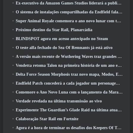
Ex-executivo da Amazon Games Studios liderará a publicação ocidental da Aion 2
O sistema de instalações compartilhadas da Endfield fala sobre os jogadores
Super Animal Royale comemora o ano novo lunar com três semanas de eventos de super cavalos
Próximo destino da Star Rail, Planarcádia
BLINDSPOT agora em acesso antecipado no Steam
O teste alfa fechado do Sea Of Remnants já está ativo
A versão mais recente de Wuthering Waves traz grandes quedas de conhecimento e mudanças na qualidade de vida
Vendetta retoma Talon na primeira história de um ano em Overwatch (Não “2”, A Blizzard está abandonando isso)
Delta Force Season Morphosis traz novo mapa, Modos, E melhorias solicitadas pelos jogadores
Endfield Patch concederá a cada jogador um personagem seis estrelas grátis de sua escolha
Comemore o Ano Novo Luna com o lançamento da Maravilha de Inverno de Palia: Atualização de Ano Novo de Riffrocin
Verdade revelada na última transmissão ao vivo
Experimente The Guardian’s Glade Raid na última atualização de Guild Wars 2 começando hoje
Colaboração Star Rail em Fortnite
Agora é a hora de terminar os desafios dos Keepers Of The Flame no Path Of Exile durante o Legacy Of Phrecia