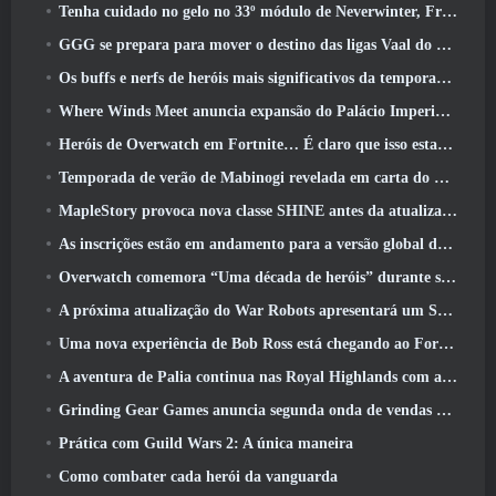
Tenha cuidado no gelo no 33º módulo de Neverwinter, Frio cortante
GGG se prepara para mover o destino das ligas Vaal do Path Of Exile 2 antes do lançamento do Return Of The Ancients
Os buffs e nerfs de heróis mais significativos da temporada 8
Where Winds Meet anuncia expansão do Palácio Imperial e compartilha um roteiro de conteúdo “massivo”
Heróis de Overwatch em Fortnite… É claro que isso estava prestes a acontecer
Temporada de verão de Mabinogi revelada em carta do produtor
MapleStory provoca nova classe SHINE antes da atualização de junho
As inscrições estão em andamento para a versão global do ‘Teste de Prólogo’ Limit Zero Breakers da NCSoft
Overwatch comemora “Uma década de heróis” durante seu 10º aniversário
A próxima atualização do War Robots apresentará um Sniper inspirado em Lovecraft
Uma nova experiência de Bob Ross está chegando ao Fortnite
A aventura de Palia continua nas Royal Highlands com a atualização de hoje
Grinding Gear Games anuncia segunda onda de vendas de ingressos ExileCon
Prática com Guild Wars 2: A única maneira
Como combater cada herói da vanguarda