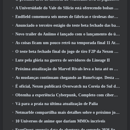
A Universidade do Vale do Silício está oferecendo bolsas de estudo para jogos e alguns dos requisitos são interessantes
Endfield comemora seis meses de fábricas e tirolesas durante sua próxima atualização
Anunciado o terceiro estágio do teste beta fechado das batalhas de infantaria do War Thunder
Novo trailer do Aniimo é lançado com o lançamento do último teste beta fechado
As coisas ficam um pouco retrô na temporada final 11 Atualizar
O teste beta fechado final do jogo de tiro F2P da Nexon Sudden Attack Zero Point começou hoje
Lute pela glória na guerra de servidores do Lineage II
Próxima atualização do Marvel Rivals leva a luta até os deuses
As mudanças continuam chegando ao RuneScape. Desta vez é a habitação do jogador
É oficial, Nexon publicará Overwatch na Coreia do Sul daqui para frente
Obtenha a experiência Cyberpunk, Completo com ciberpsicose, No próximo evento de crossover do Apex Legends
Vá para a praia na última atualização de Palia
Netmarble compartilha mais detalhes sobre o próximo jogo de nivelamento solo, Nivelamento Solo: KARMA na Anime Expo
10 Universos de anime que dariam MMOs incríveis
EverQuest anuncia data de abertura do segundo 2026 Servidor de expansão bloqueado por tempo