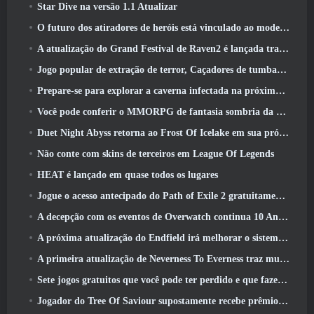
Star Dive na versão 1.1 Atualizar
O futuro dos atiradores de heróis está vinculado ao modelo de serviço ao vivo F2P?
A atualização do Grand Festival de Raven2 é lançada trazendo consigo a nova classe Warlord
Jogo popular de extração de terror, Caçadores de tumbas, Lançamentos no Ocidente
Prepare-se para explorar a caverna infectada na próxima atualização do Eterspire
Você pode conferir o MMORPG de fantasia sombria da Nexon, Embers Of The Uncrown, durante o Steam Next Fest
Duet Night Abyss retorna ao Frost Of Icelake em sua próxima atualização Steampunk
Não conte com skins de terceiros em League Of Legends
HEAT é lançado em quase todos os lugares
Jogue o acesso antecipado do Path of Exile 2 gratuitamente neste fim de semana
A decepção com os eventos de Overwatch continua 10 Aniversário do ano
A próxima atualização do Endfield irá melhorar o sistema de fábrica
A primeira atualização de Neverness To Everness traz muito para a mesa
Sete jogos gratuitos que você pode ter perdido e que fazem parte do Steam Ocean Fest
Jogador do Tree Of Saviour supostamente recebe prêmio especial por gastar US$ 100 mil no jogo