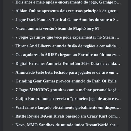
Dois anos e meio após o encerramento do jogo, Gamigo provoca o retorno do MMO medieval Glory Victis
Albion Online apresenta dois recursos principais de guerra de facções na atualização Realm Divided Part II
Jogue Dark Fantasy Tactical Game Annulus durante o Steam Next Fest
Nexon anuncia versão Steam do MapleStory M
7 Jogos gratuitos que você pode experimentar no Steam Next Fest
Throne And Liberty anuncia fusão de regiões e consolidação de servidores
Os caçadores do ARISE chegam ao Fortnite no último evento de colaboração
Digital Extremes Anuncia TennoCon 2026 Data de venda de ingressos
Anunciado teste beta fechado para jogadores de tiro em terceira pessoa
Grinding Gear Games provoca anúncio do Path Of Exile
7 Jogos MMORPG gratuitos com a melhor personalização de personagens
Gaijin Entertainment revela o “primeiro jogo de ação e extração espacial” Star Wrath
Warframe é lançado oficialmente globalmente em dispositivos Android
Battle Royale DeGen Rivals baseado em Crazy Kart combina todas as coisas que você provavelmente não sabia que queria combinadas
Novo, MMO Sandbox de mundo único DreamWorld chegando ao Steam com acesso antecipado