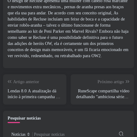
O design de Recluse apresenta uma mulher com cabelo rosa marcante
e movimentos extra mecânicos., pernas de aranha presas aos braços
que ela usa para andar. De acordo com seu conceito original, As
habilidades de Recluse incluíam um feixe de boca e a capacidade de
enviar robôs-aranha – talvez o último funcionasse de forma
semelhante ao kit de Peni Parker em Marvel Rivals? Embora não haja
como saber se Recluse é uma possibilidade definitiva para o futuro
das adições de heróis OW, ela é certamente um dos primeiros
conceitos de design mais memoráveis, e um fã ficaria emocionado em
ver revivido, redesenhado, ou retrabalhado para OW2.
Artigo anterior
Próximo artigo
Lendas 8.0 A atualização dá
RuneScape compartilha vídeo
início à primeira campanha de
detalhando “ambiciosa série de
2026
atualizações de conteúdo”
Pesquisar notícias
Notícias
Pesquisar notícias