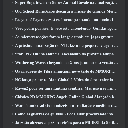
Super Bugs invadem Super Animal Royale na atualização ‘Super Natural’
Old School RuneScape descarta a missão do Grande Mestre ‘The Blood Moon Rises’, Encerrando uma missão de 20 anos
League of Legends está realmente ganhando um modo clássico
Você pediu por isso, E você está entendendo. Guildas agora estão disponíveis em Eterspire
As microtransações foram longe demais em jogos gratuitos?
A próxima atualização do NTE faz uma pequena viagem paralela a um jogo de mesa de fantasia
Star Trek Online anuncia lançamento da próxima temporada “Undiscovered”
Wuthering Waves chegando ao Xbox junto com a versão 3.5 Atualizar
Os criadores do Tibia anunciam novo teste do MMORPG de zumbis da velha escola, Persistir on-line
NC lança primeiro Aion Global 2 Vídeo do desenvolvedor, Compartilhando detalhes sobre o jogo
Raven2 pode ser uma fantasia sombria, Mas isso não impede a diversão do verão
Clássico 2D MMORPG Angels Online Global é lançado hoje
War Thunder adiciona mísseis anti-radiação e medidas de suporte eletrônico na atualização da cavalaria pesada
Como as guerras de guildas 3 Pode estar procurando inovar no espaço MMO
Já estão abertas as pré-inscrições para o MIRESI da Smilegate: Futuro Invisível