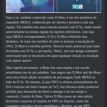
Yuna Lee, também conhecido como D.Mon, é um dos membros do
esquadrão MEKA, conhecida por ser durona e protetora com sua
equipe. Ela também tem uma conexão pessoal com D.Va, tendo estado
anteriormente na mesma equipe de esportes eletrônicos, com suas
alças MEKA correspondentes, D.Va e D.Mon refletindo essa
dinâmica. Se mais um membro do time se juntasse à escalação do
OW2, D.Mon é a escolha perfeita. Haveria muito potencial para falas
divertidas com D.Va, e seu mecha, 'Besta', tem um design realmente
interessante que se encaixaria em quase qualquer função na escalação
com alguns ajustes.
Mais significativamente, a Besta tem uma espada e um escudo
semelhantes aos de um paladino. Isso sugere que D.Mon and the Beast
seria uma ótima adição secundária de personagem Tank MEKA ao
lado de D.Va. No entanto, já que OW2 se afastou principalmente do
6v6 e executa um único tanque no 5v5, isso deixaria muito potencial
perdido para interações de herói e sinergia com seu amigo e
camarada, Canção de Hana. Talvez D.Mon possa ser uma adição
divertida e surpresa às funções de DPS ou Suporte, como um
curandeiro mecânico bravo semelhante a Brigitte, ou um DPS