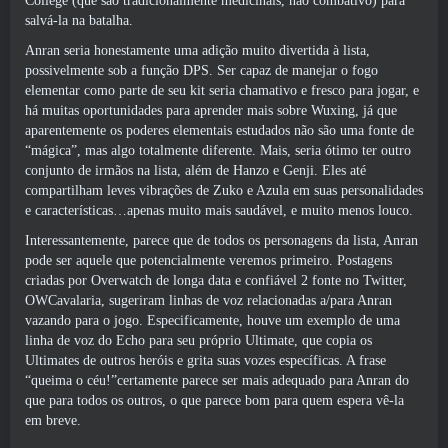
College (que são tradicionalmente medicinais, não combativo) para
salvá-la na batalha.
Anran seria honestamente uma adição muito divertida à lista,
possivelmente sob a função DPS. Ser capaz de manejar o fogo
elementar como parte de seu kit seria chamativo e fresco para jogar, e
há muitas oportunidades para aprender mais sobre Wuxing, já que
aparentemente os poderes elementais estudados não são uma fonte de
“mágica”, mas algo totalmente diferente. Mais, seria ótimo ter outro
conjunto de irmãos na lista, além de Hanzo e Genji. Eles até
compartilham leves vibrações de Zuko e Azula em suas personalidades
e características…apenas muito mais saudável, e muito menos louco.
Interessantemente, parece que de todos os personagens da lista, Anran
pode ser aquele que potencialmente veremos primeiro. Postagens
criadas por Overwatch de longa data e confiável 2 fonte no Twitter,
OWCavalaria, sugeriram linhas de voz relacionadas a/para Anran
vazando para o jogo. Especificamente, houve um exemplo de uma
linha de voz do Echo para seu próprio Ultimate, que copia os
Ultimates de outros heróis e grita suas vozes específicas. A frase
“queima o céu!”certamente parece ser mais adequado para Anran do
que para todos os outros, o que parece bom para quem espera vê-la
em breve.