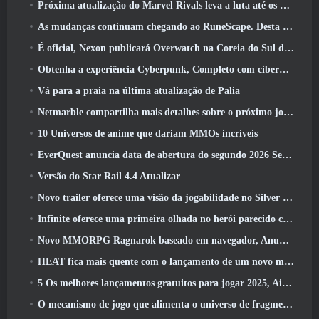
Próxima atualização do Marvel Rivals leva a luta até os deuses
As mudanças continuam chegando ao RuneScape. Desta vez é a habitação do jogador
É oficial, Nexon publicará Overwatch na Coreia do Sul daqui para frente
Obtenha a experiência Cyberpunk, Completo com ciberpsicose, No próximo evento de crossover do Apex Legends
Vá para a praia na última atualização de Palia
Netmarble compartilha mais detalhes sobre o próximo jogo de nivelamento solo, Nivelamento Solo: KARMA na Anime Expo
10 Universos de anime que dariam MMOs incríveis
EverQuest anuncia data de abertura do segundo 2026 Servidor de expansão bloqueado por tempo
Versão do Star Rail 4.4 Atualizar
Novo trailer oferece uma visão da jogabilidade no Silver Palace
Infinite oferece uma primeira olhada no herói parecido com uma sereia chegando no SS13: Pós-luz
Novo MMORPG Ragnarok baseado em navegador, Anunciado o Universo Ragnarok
HEAT fica mais quente com o lançamento de um novo mapa do deserto
5 Os melhores lançamentos gratuitos para jogar 2025, Ainda vale a pena jogar 2026?
O mecanismo de jogo que alimenta o universo de fragmentos únicos do Eve Online agora é de código aberto