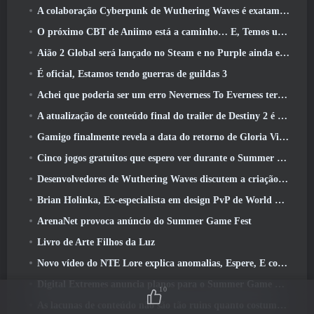
A colaboração Cyberpunk de Wuthering Waves é exatamente o que eu quero dos meus eventos de crossover de videogame
O próximo CBT de Aniimo está a caminho… E, Temos uma janela oficial de lançamento
Aião 2 Global será lançado no Steam e no Purple ainda este ano
É oficial, Estamos tendo guerras de guildas 3
Achei que poderia ser um erro Neverness To Everness ter o evento Porsche Collab Gacha tão cedo, Mas eu estava errado
A atualização de conteúdo final do trailer de Destiny 2 é um grito de guerra
Gamigo finalmente revela a data do retorno de Gloria Victis, Será que sobreviverá na segunda vez?
Cinco jogos gratuitos que espero ver durante o Summer Game Fest
Desenvolvedores de Wuthering Waves discutem a criação da sequência de batalha Lahai-Roi Mech
Brian Holinka, Ex-especialista em design PvP de World Of Warcraft, Junta-se à equipe MMO de League Of Legends
ArenaNet provoca anúncio do Summer Game Fest
Livro de Arte Filhos da Luz
Novo vídeo do NTE Lore explica anomalias, Espere, E como uma organização ‘secreta’ rastreia tudo
Digital Extremes anuncia planos para o Summer Game Fest
10
As lacunas de conteúdo não são tão ruins quanto costumavam ser