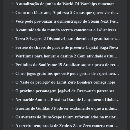
A atualização de junho do World Of Warships comemora o Dia da Independência dos EUA com uma nova campanha narrativa
Como um fã arcano, Aqui está 5 Coisas que quero ver do MMO Riot
Você pode pré-baixar a demonstração do Steam Next Fest de Embers Of The Uncrowned Tomorrow
A comunidade do mundo secreto comemora o 14º aniversário com um mistério que eles devem resolver juntos
Terra Selvagem 2 Disponível para download gratuitamente (E manter) Por tempo limitado
Sorteio de chaves do pacote de presente Crystal Saga Nova
Warframe para honrar o destino 2 Com atividade e título especiais no jogo
Prelúdios do Soulframe 15 Atualizar saque e pesca de retrabalhos
Cinco jogos gratuitos que você pode gostar de experimentar durante o Bullet Fest
O ‘teste de prólogo’ do Limit Zero Breakers começa hoje
O próximo personagem jogável de Overwatch parece ser um chefe do crime ciborgue sobrecarregado
Netmarble Anuncia Próxima Data de Lançamento Global RF Online
Guerras de Guildas 3 Pode ser exatamente o que a indústria de MMO precisa agora
Os avatares do RuneScape foram reformulados na maior atualização visual do jogo nos últimos dez anos
A terceira temporada de Zenless Zone Zero começa com uma viagem para uma ilha Bangboo no céu, E para a plataforma Steam