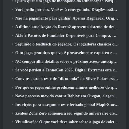
Quem quer um jogo de monopólio do RuneScape? Porque um está a caminho
Você pediu por eles, Você está conseguindo. Dragões estão chegando a Albion Online
Não há pagamento para ganhar. Apenas Ragnarok. Origin Classic é lançado em julho 23
A última atualização do Raven2 apresenta sistema de despertar de habilidades, Oferecendo aos jogadores mais maneiras de aprimorar suas habilidades
Aião 2 Pacotes de Fundador Disponíveis para Compra, Completo com cinco dias de acesso antecipado
Seguindo o feedback do jogador, Os jogadores clássicos de League Of Legends não terão que pagar por skins clássicas
Oito jogos gratuitos que você provavelmente esqueceu e que fazem parte do Steam’s Train Fest
NC compartilha detalhes sobre o próximo acesso antecipado do Aion 2
Se você perdeu a TennoCon 2026, Digital Extremes está compartilhando todos os painéis
Convites para o teste de “dicotomia” do Silver Palace estão sendo enviados
Por que os jogos online produzem animes melhores do que os jogos de anime
Novo processo movido contra Roblox em Oregon, alegando incidente com cuidados infantis
Inscrições para o segundo teste fechado global MapleStory Classic World
Zenless Zone Zero comemora seu segundo aniversário oferecendo aos jogadores a escolha de um agente S-Rank gratuito
Visualização: O que você deve saber sobre o jogo de coleta de criaturas da HoYoverse, Honkai: Link Alma