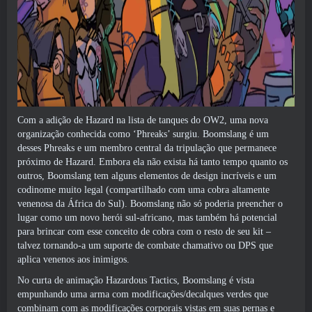
Com a adição de Hazard na lista de tanques do OW2, uma nova
organização conhecida como ‘Phreaks’ surgiu. Boomslang é um
desses Phreaks e um membro central da tripulação que permanece
próximo de Hazard. Embora ela não exista há tanto tempo quanto os
outros, Boomslang tem alguns elementos de design incríveis e um
codinome muito legal (compartilhado com uma cobra altamente
venenosa da África do Sul). Boomslang não só poderia preencher o
lugar como um novo herói sul-africano, mas também há potencial
para brincar com esse conceito de cobra com o resto de seu kit –
talvez tornando-a um suporte de combate chamativo ou DPS que
aplica venenos aos inimigos.
No curta de animação Hazardous Tactics, Boomslang é vista
empunhando uma arma com modificações/decalques verdes que
combinam com as modificações corporais vistas em suas pernas e