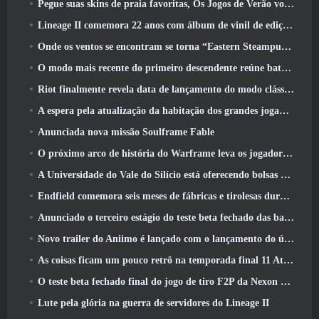
Pegue suas skins de praia favoritas, Os Jogos de Verão voltaram ao Overwatch
Lineage II comemora 22 anos com álbum de vinil de edição de colecionador
Onde os ventos se encontram se torna “Eastern Steampunk” na versão 2.0
O modo mais recente do primeiro descendente reúne batalhas difíceis de interceptação de vazio e as profundezas
Riot finalmente revela data de lançamento do modo clássico de League Of Legends
A espera pela atualização da habitação dos grandes jogadores do RuneScape acabou
Anunciada nova missão Soulframe Fable
O próximo arco de história do Warframe leva os jogadores a um novo mapa estelar, O Sistema Tau
A Universidade do Vale do Silício está oferecendo bolsas de estudo para jogos e alguns dos requisitos são interessantes
Endfield comemora seis meses de fábricas e tirolesas durante sua próxima atualização
Anunciado o terceiro estágio do teste beta fechado das batalhas de infantaria do War Thunder
Novo trailer do Aniimo é lançado com o lançamento do último teste beta fechado
As coisas ficam um pouco retrô na temporada final 11 Atualizar
O teste beta fechado final do jogo de tiro F2P da Nexon Sudden Attack Zero Point começou hoje
Lute pela glória na guerra de servidores do Lineage II