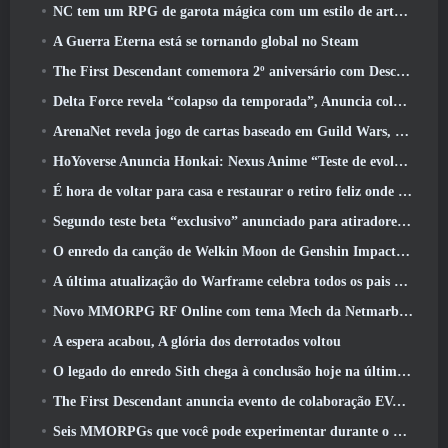
NC tem um RPG de garota mágica com um estilo de arte inspirado em anime dos anos 90 em desenvolvimento
A Guerra Eterna está se tornando global no Steam
The First Descendant comemora 2º aniversário com Descendant Fest 2026 Fluxo
Delta Force revela “colapso da temporada”, Anuncia colaboração Rainbow Six Siege
ArenaNet revela jogo de cartas baseado em Guild Wars, Enevoado
HoYoverse Anuncia Honkai: Nexus Anime “Teste de evolução”
É hora de voltar para casa e restaurar o retiro feliz onde os ventos se encontram
Segundo teste beta “exclusivo” anunciado para atiradores de sobrevivência em equipe
O enredo da canção de Welkin Moon de Genshin Impact chega ao fim.. Na lua
A última atualização do Warframe celebra todos os pais do espaço
Novo MMORPG RF Online com tema Mech da Netmarble será lançado globalmente
A espera acabou, A glória dos derrotados voltou
O legado do enredo Sith chega à conclusão hoje na última atualização do SWTOR
The First Descendant anuncia evento de colaboração EVANGELION
Seis MMORPGs que você pode experimentar durante o Steam Next Fest