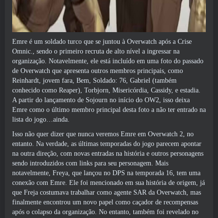
Emre é um soldado turco que se juntou à Overwatch após a Crise
Omnic., sendo o primeiro recruta de alto nível a ingressar na
organização. Notavelmente, ele está incluído em uma foto do passado
de Overwatch que apresenta outros membros principais, como
Reinhardt, jovem fara, Bem, Soldado: 76, Gabriel (também
conhecido como Reaper), Torbjorn, Misericórdia, Cassidy, e estadia.
A partir do lançamento de Sojourn no início do OW2, isso deixa
Emre como o último membro principal desta foto a não ter entrado na
lista do jogo…ainda.
Isso não quer dizer que nunca veremos Emre em Overwatch 2, no
entanto. Na verdade, as últimas temporadas do jogo parecem apontar
na outra direção, com novas entradas na história e outros personagens
sendo introduzidos com links para seu personagem. Mais
notavelmente, Freya, que lançou no DPS na temporada 16, tem uma
conexão com Emre. Ele foi mencionado em sua história de origem, já
que Freja costumava trabalhar como agente SAR da Overwatch, mas
finalmente encontrou um novo papel como caçador de recompensas
após o colapso da organização. No entanto, também foi revelado no