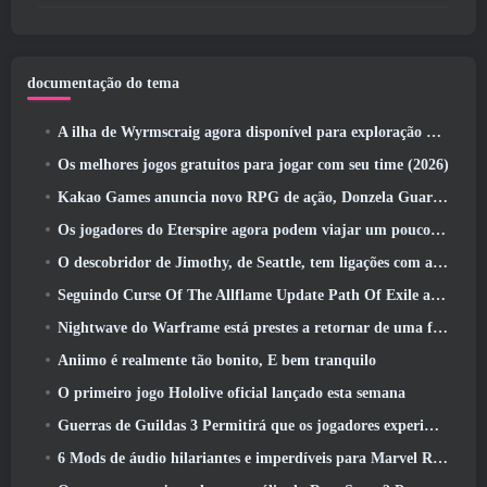
documentação do tema
A ilha de Wyrmscraig agora disponível para exploração no RuneScape da velha escola
Os melhores jogos gratuitos para jogar com seu time (2026)
Kakao Games anuncia novo RPG de ação, Donzela Guardiã
Os jogadores do Eterspire agora podem viajar um pouco no tempo… como um deleite
O descobridor de Jimothy, de Seattle, tem ligações com a ArenaNet, Então é claro que eles estão adicionando isso ao Guild Wars 2
Seguindo Curse Of The Allflame Update Path Of Exile anuncia várias mudanças com base no feedback
Nightwave do Warframe está prestes a retornar de uma forma chocante
Aniimo é realmente tão bonito, E bem tranquilo
O primeiro jogo Hololive oficial lançado esta semana
Guerras de Guildas 3 Permitirá que os jogadores experimentem o mundo de Tyria antes que os Elder Dragons acordem
6 Mods de áudio hilariantes e imperdíveis para Marvel Rivals