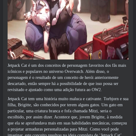
Jetpack Cat é um dos conceitos de personagem favoritos dos fãs mais
icônicos e populares no universo Overwatch. Além disso, o
personagem é o resultado de um conceito de herói anteriormente
descartado, então sempre há a possibilidade de que isso possa ser
revisitado e ajustado como uma adição futura ao OW2.
Jetpack Cat tem uma história muito maluca e cativante. Torbjorn e sua
filha, Brigitte, são conhecidos por terem alguns gatos. Um gato em
particular, uma criatura branca e fofa chamada Mitzi, seria o
escolhido, por assim dizer. Acontece que, jovem Brigitte, à medida
que ela se aprofundava mais em suas habilidades mecânicas, começou
a projetar armaduras personalizadas para Mitzi. Como você pode
imaginar, este conceito resultou na ideia completa de ‘Jetpack Cat’,