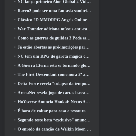
NC lança primeiro Aion Global 2 Vídeo do desenvolvedor, Compartilhando detalhes sobre o jogo
Raven2 pode ser uma fantasia sombria, Mas isso não impede a diversão do verão
Clássico 2D MMORPG Angels Online Global é lançado hoje
War Thunder adiciona mísseis anti-radiação e medidas de suporte eletrônico na atualização da cavalaria pesada
Como as guerras de guildas 3 Pode estar procurando inovar no espaço MMO
Já estão abertas as pré-inscrições para o MIRESI da Smilegate: Futuro Invisível
NC tem um RPG de garota mágica com um estilo de arte inspirado em anime dos anos 90 em desenvolvimento
A Guerra Eterna está se tornando global no Steam
The First Descendant comemora 2º aniversário com Descendant Fest 2026 Fluxo
Delta Force revela “colapso da temporada”, Anuncia colaboração Rainbow Six Siege
ArenaNet revela jogo de cartas baseado em Guild Wars, Enevoado
HoYoverse Anuncia Honkai: Nexus Anime “Teste de evolução”
É hora de voltar para casa e restaurar o retiro feliz onde os ventos se encontram
Segundo teste beta “exclusivo” anunciado para atiradores de sobrevivência em equipe
O enredo da canção de Welkin Moon de Genshin Impact chega ao fim.. Na lua