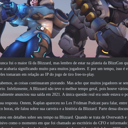
nca fui o maior fã da Blizzard, mas lembro de estar na plateia da BlizzCon qu
e acabaria significando muito para muitos jogadores. E por um tempo, isso é 
eles tomaram em relação ao IP do jogo de tiro free-to-play.
bemos, as coisas continuaram piorando. Mas acho que muitos jogadores se senti
rio. Infelizmente, A Blizzard não teve o melhor tempo geral, pois houve vário
nalmente anunciou sua saída em 2021. A única questão real era onde estava o po
sa resposta. Ontem, Kaplan apareceu no Lex Fridman Podcast para falar, entre 
co horas, ele falou sobre sua carreira e a história da Blizzard. Parte dessa dis
atou em detalhes sobre seu tempo na Blizzard. Quando se trata de Overwatch e s
sivo como o momento em que foi chamado ao escritório do CFO e informado: “