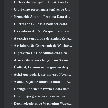
O ‘teste de prólogo’ do Limit Zero Breakers começa hoje
O próximo personagem jogável de Overwatch parece ser um chefe do crime ciborgue sobrecarregado
Netmarble Anuncia Próxima Data de Lançamento Global RF Online
Guerras de Guildas 3 Pode ser exatamente o que a indústria de MMO precisa agora
Os avatares do RuneScape foram reformulados na maior atualização visual do jogo nos últimos dez anos
A terceira temporada de Zenless Zone Zero começa com uma viagem para uma ilha Bangboo no céu, E para a plataforma Steam
A colaboração Cyberpunk de Wuthering Waves é exatamente o que eu quero dos meus eventos de crossover de videogame
O próximo CBT de Aniimo está a caminho… E, Temos uma janela oficial de lançamento
Aião 2 Global será lançado no Steam e no Purple ainda este ano
É oficial, Estamos tendo guerras de guildas 3
Achei que poderia ser um erro Neverness To Everness ter o evento Porsche Collab Gacha tão cedo, Mas eu estava errado
A atualização de conteúdo final do trailer de Destiny 2 é um grito de guerra
Gamigo finalmente revela a data do retorno de Gloria Victis, Será que sobreviverá na segunda vez?
Cinco jogos gratuitos que espero ver durante o Summer Game Fest
Desenvolvedores de Wuthering Waves discutem a criação da sequência de batalha Lahai-Roi Mech