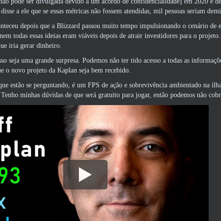
não pode ser divulgada devido a um acordo de confidencialidade] em 2020 e dep
isse a ele que se essas métricas não fossem atendidas, mil pessoas seriam demit
nteceu depois que a Blizzard passou muito tempo impulsionando o cenário de e
nem todas essas ideias eram viáveis ​​depois de atrair investidores para o proj
ue iria gerar dinheiro.
so seja uma grande surpresa. Podemos não ter tido acesso a todas as informaçõ
e o novo projeto da Kaplan seja bem recebido.
que estão se perguntando, é um FPS de ação e sobrevivência ambientado na ilh
enho minhas dúvidas de que será gratuito para jogar, então podemos não cobri