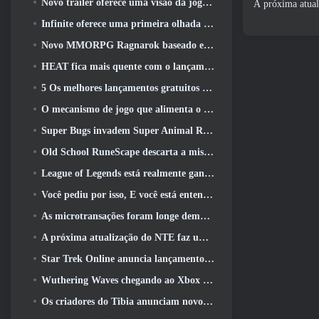
Novo trailer oferece uma visão da jogabilidade no Silver Palace
A próxima atual
Infinite oferece uma primeira olhada no herói parecido com uma sereia chegando no SS13: Pós-luz
Novo MMORPG Ragnarok baseado em navegador, Anunciado o Universo Ragnarok
HEAT fica mais quente com o lançamento de um novo mapa do deserto
5 Os melhores lançamentos gratuitos para jogar 2025, Ainda vale a pena jogar 2026?
O mecanismo de jogo que alimenta o universo de fragmentos únicos do Eve Online agora é de código aberto
Super Bugs invadem Super Animal Royale na atualização ‘Super Natural’
Old School RuneScape descarta a missão do Grande Mestre ‘The Blood Moon Rises’, Encerrando uma missão de 20 anos
League of Legends está realmente ganhando um modo clássico
Você pediu por isso, E você está entendendo. Guildas agora estão disponíveis em Eterspire
As microtransações foram longe demais em jogos gratuitos?
A próxima atualização do NTE faz uma pequena viagem paralela a um jogo de mesa de fantasia
Star Trek Online anuncia lançamento da próxima temporada “Undiscovered”
Wuthering Waves chegando ao Xbox junto com a versão 3.5 Atualizar
Os criadores do Tibia anunciam novo teste do MMORPG de zumbis da velha escola, Persistir on-line