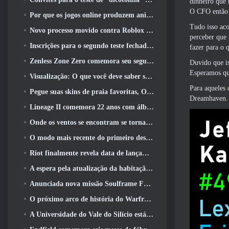
dinheiro que 
O CFO então d
Por que os jogos online produzem animes melhores do que os jogos de anime
Tudo isso aco
Novo processo movido contra Roblox em Oregon, alegando incidente com cuidados infantis
perceber que 
Inscrições para o segundo teste fechado global MapleStory Classic World
fazer para o q
Zenless Zone Zero comemora seu segundo aniversário oferecendo aos jogadores a escolha de um agente S-Rank gratuito
Duvido que is
Esperamos qu
Visualização: O que você deve saber sobre o jogo de coleta de criaturas da HoYoverse, Honkai: Link Alma
Para aqueles 
Pegue suas skins de praia favoritas, Os Jogos de Verão voltaram ao Overwatch
Dreamhaven. T
Lineage II comemora 22 anos com álbum de vinil de edição de colecionador
Onde os ventos se encontram se torna “Eastern Steampunk” na versão 2.0
O modo mais recente do primeiro descendente reúne batalhas difíceis de interceptação de vazio e as profundezas
Riot finalmente revela data de lançamento do modo clássico de League Of Legends
A espera pela atualização da habitação dos grandes jogadores do RuneScape acabou
Anunciada nova missão Soulframe Fable
O próximo arco de história do Warframe leva os jogadores a um novo mapa estelar, O Sistema Tau
A Universidade do Vale do Silício está oferecendo bolsas de estudo para jogos e alguns dos requisitos são interessantes