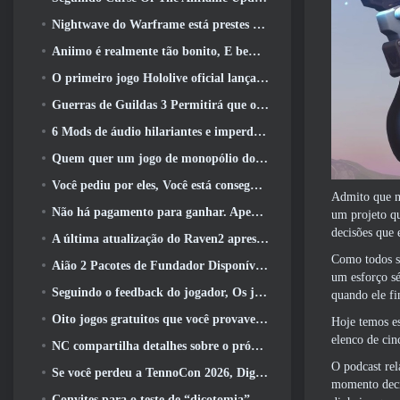
Nightwave do Warframe está prestes a retornar de uma forma chocante
Aniimo é realmente tão bonito, E bem tranquilo
O primeiro jogo Hololive oficial lançado esta semana
Guerras de Guildas 3 Permitirá que os jogadores experimentem o mundo de Tyria antes que os Elder Dragons acordem
6 Mods de áudio hilariantes e imperdíveis para Marvel Rivals
Quem quer um jogo de monopólio do RuneScape? Porque um está a caminho
Você pediu por eles, Você está conseguindo. Dragões estão chegando a Albion Online
Admito que nu
Não há pagamento para ganhar. Apenas Ragnarok. Origin Classic é lançado em julho 23
um projeto qu
decisões que 
A última atualização do Raven2 apresenta sistema de despertar de habilidades, Oferecendo aos jogadores mais maneiras de aprimorar suas habilidades
Como todos sa
Aião 2 Pacotes de Fundador Disponíveis para Compra, Completo com cinco dias de acesso antecipado
um esforço sé
Seguindo o feedback do jogador, Os jogadores clássicos de League Of Legends não terão que pagar por skins clássicas
quando ele fi
Oito jogos gratuitos que você provavelmente esqueceu e que fazem parte do Steam’s Train Fest
Hoje temos es
elenco de cin
NC compartilha detalhes sobre o próximo acesso antecipado do Aion 2
O podcast rel
Se você perdeu a TennoCon 2026, Digital Extremes está compartilhando todos os painéis
momento deci
Convites para o teste de “dicotomia” do Silver Palace estão sendo enviados