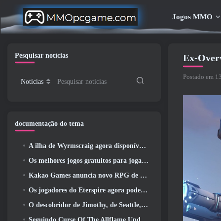
Jogos MMO
Pesquisar notícias
Ex-Overw
Postado em 1
Notícias
Pesquisar notícias
documentação do tema
A ilha de Wyrmscraig agora disponível para exploração no RuneScape da velha escola
Os melhores jogos gratuitos para jogar com seu time (2026)
Kakao Games anuncia novo RPG de ação, Donzela Guardiã
Os jogadores do Eterspire agora podem viajar um pouco no tempo… como um deleite
O descobridor de Jimothy, de Seattle, tem ligações com a ArenaNet, Então é claro que eles estão adicionando isso ao Guild Wars 2
Seguindo Curse Of The Allflame Update Path Of Exile anuncia várias mudanças com base no feedback