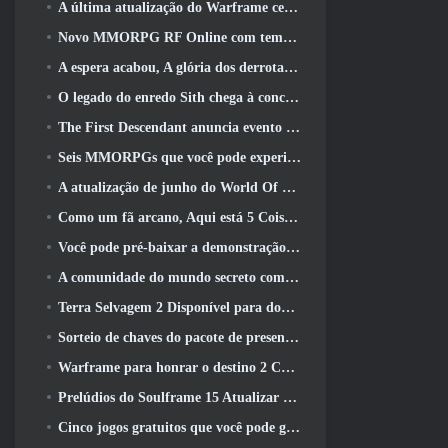
A última atualização do Warframe celebra todos os pais do espaço
Novo MMORPG RF Online com tema Mech da Netmarble será lançado globalmente
A espera acabou, A glória dos derrotados voltou
O legado do enredo Sith chega à conclusão hoje na última atualização do SWTOR
The First Descendant anuncia evento de colaboração EVANGELION
Seis MMORPGs que você pode experimentar durante o Steam Next Fest
A atualização de junho do World Of Warships comemora o Dia da Independência dos EUA com uma nova campanha narrativa
Como um fã arcano, Aqui está 5 Coisas que quero ver do MMO Riot
Você pode pré-baixar a demonstração do Steam Next Fest de Embers Of The Uncrowned Tomorrow
A comunidade do mundo secreto comemora o 14º aniversário com um mistério que eles devem resolver juntos
Terra Selvagem 2 Disponível para download gratuitamente (E manter) Por tempo limitado
Sorteio de chaves do pacote de presente Crystal Saga Nova
Warframe para honrar o destino 2 Com atividade e título especiais no jogo
Prelúdios do Soulframe 15 Atualizar saque e pesca de retrabalhos
Cinco jogos gratuitos que você pode gostar de experimentar durante o Bullet Fest