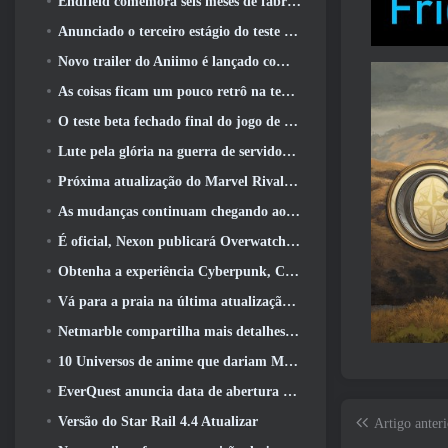
Endfield comemora seis meses de fábricas e tirolesas durante sua próxima atualização
Anunciado o terceiro estágio do teste beta fechado das batalhas de infantaria do War Thunder
Novo trailer do Aniimo é lançado com o lançamento do último teste beta fechado
As coisas ficam um pouco retrô na temporada final 11 Atualizar
O teste beta fechado final do jogo de tiro F2P da Nexon Sudden Attack Zero Point começou hoje
Lute pela glória na guerra de servidores do Lineage II
Próxima atualização do Marvel Rivals leva a luta até os deuses
As mudanças continuam chegando ao RuneScape. Desta vez é a habitação do jogador
É oficial, Nexon publicará Overwatch na Coreia do Sul daqui para frente
Obtenha a experiência Cyberpunk, Completo com ciberpsicose, No próximo evento de crossover do Apex Legends
Vá para a praia na última atualização de Palia
Netmarble compartilha mais detalhes sobre o próximo jogo de nivelamento solo, Nivelamento Solo: KARMA na Anime Expo
10 Universos de anime que dariam MMOs incríveis
EverQuest anuncia data de abertura do segundo 2026 Servidor de expansão bloqueado por tempo
Versão do Star Rail 4.4 Atualizar
Artigo anteri