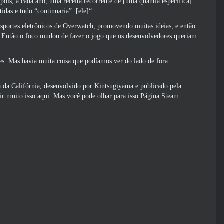
ois, a cada ano, uma receita recorrente de [uma quantia específica].”
idas e tudo “continuaria”. [ele]“.
sportes eletrônicos de Overwatch, promovendo muitas ideias, e então
eto. Então o foco mudou de fazer o jogo que os desenvolvedores queriam
es. Mas havia muita coisa que podíamos ver do lado de fora.
a da Califórnia, desenvolvido por Kintsugiyama e publicado pela
r muito isso aqui. Mas você pode olhar para isso
Página Steam
.