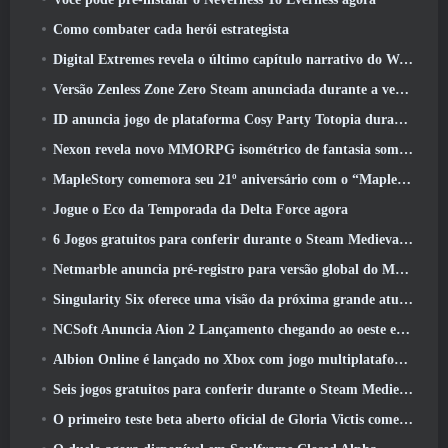
Como combater cada herói estrategista
Digital Extremes revela o último capítulo narrativo do Warframe com novos curtas de anime
Versão Zenless Zone Zero Steam anunciada durante a versão 2.8 Programa Especial
ID anuncia jogo de plataforma Cosy Party Totopia durante o Xbox Showcase, Começa o recrutamento beta
Nexon revela novo MMORPG isométrico de fantasia sombria, Brasas dos sem coroa
MapleStory comemora seu 21º aniversário com o “Maple University Event”
Jogue o Eco da Temporada da Delta Force agora
6 Jogos gratuitos para conferir durante o Steam Medieval Fest
Netmarble anuncia pré-registro para versão global do MMORPG de ficção científica RF Online Next
Singularity Six oferece uma visão da próxima grande atualização de Palia, The Royal Highlands
NCSoft Anuncia Aion 2 Lançamento chegando ao oeste este ano
Albion Online é lançado no Xbox com jogo multiplataforma completo
Seis jogos gratuitos para conferir durante o Steam Medieval Fest
O primeiro teste beta aberto oficial de Gloria Victis começa hoje