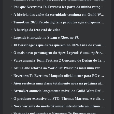
Por que Neverness To Everness fez parte da minha rotação, Por agora
A história das visões da eternidade continua em Guild Wars 2 Próxima semana
TennoCon 2026 Pacote digital e produtos agora disponíveis para compra
A barriga da fera está de volta
Legends é lançado no Steam e Xbox no PC
10 Personagens que os fãs querem no 2026 Lista de rivais da Marvel com maior probabilidade e qual a probabilidade de eles acontecerem
O mais novo personagem do Apex Legends é uma espécie de demônio da velocidade
Valve anuncia Team Fortress 2 Concurso de Design de Troféu ÜBERFEST
Azur Lane retorna ao World Of Warships mais uma vez
Neverness To Everness é lançado oficialmente para PC e consoles
Aion receberá uma classe totalmente nova na próxima atualização do Dread Blade
ArenaNet anuncia lançamento móvel do Guild Wars Reforged
O produtor executivo da STO, Thomas Marrone, e o diretor criativo da Neverwinter, Randy Mosiondz, discutem os jogos e o futuro do Cryptic
Nova variante do modo Skirmish introduzida no último ato de Valorant
Você pode pré-instalar o Neverness To Everness agora