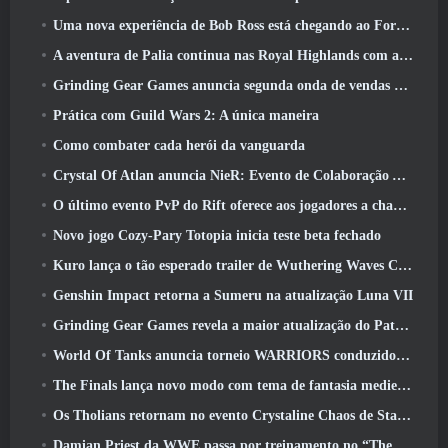
Uma nova experiência de Bob Ross está chegando ao Fortnite
A aventura de Palia continua nas Royal Highlands com a atualização de hoje
Grinding Gear Games anuncia segunda onda de vendas de ingressos ExileCon
Prática com Guild Wars 2: A única maneira
Como combater cada herói da vanguarda
Crystal Of Atlan anuncia NieR: Evento de Colaboração Automata
O último evento PvP do Rift oferece aos jogadores a chance de ganhar até 4000 Créditos e um novo título
Novo jogo Cozy-Pary Totopia inicia teste beta fechado
Kuro lança o tão esperado trailer de Wuthering Waves Cyberpunk: Crossover de Edgerunners
Genshin Impact retorna a Sumeru na atualização Luna VII
Grinding Gear Games revela a maior atualização do Path Of Exile II até agora, Retorno dos Antigos
World Of Tanks anuncia torneio WARRIORS conduzido pela comunidade
The Finals lança novo modo com tema de fantasia medieval ‘Dragon’s Claim’
Os Tholians retornam no evento Crystaline Chaos de Star Trek Online
Damian Priest da WWE passa por treinamento no “The Loot Camp” no trailer de ação ao vivo do Burst Fest da Delta Force