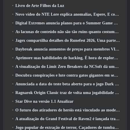
Livro de Arte Filhos da Luz
Novo vídeo do NTE Lore explica anomalias, Espere, E como uma organização ‘secreta’ rastreia tudo
Digital Extremes anuncia planos para o Summer Game Fest
As lacunas de conteúdo não são tão ruins quanto costumavam ser
Jagex compartilha detalhes do Runefest 2026, Uma parte da comemoração do 25º aniversário do RuneScape IP
Daybreak anuncia aumentos de preços para membros VIP do Lord Of The Rings Online
Aprimore suas habilidades de hacking, É hora de explorar a cidade noturna em ondas uivantes
A visualização do Limit Zero Breakers da NCSoft dá uma ideia do que esperar do próximo teste do prólogo
Descubra conspirações e lute contra gatos gigantes em seu tempo de inatividade na última atualização de Where Winds Meet
Anunciada a data do teste beta aberto para o jogo Dark Fantasy Extraction, Caçador da Névoa
Ragnarok Origin Classic traz de volta uma jogabilidade justa de MMORPG e CBT abre em junho 4
Star Dive na versão 1.1 Atualizar
O futuro dos atiradores de heróis está vinculado ao modelo de serviço ao vivo F2P?
A atualização do Grand Festival de Raven2 é lançada trazendo consigo a nova classe Warlord
Jogo popular de extração de terror, Caçadores de tumbas, Lançamentos no Ocidente