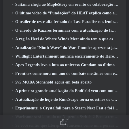
Saitama chega ao MapleStory em evento de colaboração One-Punch Man
O último vídeo de “Fundações” do HEAT explica como agentes e tanques trabalham juntos
O trailer de teste alfa fechado de Last Paradise nos lembra como é realmente sobreviver ao apocalipse zumbi
O enredo de Kazeros terminará com a atualização do fim do abismo de Lost Ark
A região Hexi de Where Winds Meet ainda tem o que os jogadores amam, ao mesmo tempo que é uma experiência única
Atualização “Ninth Wave” do War Thunder apresenta jatos Rank IX
Wildlight Entertainment anuncia encerramento do Hero Shooter Highguard gratuito
Apex Legends leva a luta ao universo Gundam no último evento de crossover
Frontiers comemora um ano de combate mecânico com eventos de aniversário
5v5 MOBA Stonehold agora em beta aberto
A primeira grande atualização do Endfield vem com muitas otimizações
A atualização de hoje do RuneScape torna os estilos de combate originais do MMORPG mais fáceis de aprender
Experimentei o Crystalfall para o Steam Next Fest e foi isso que aprendi
Warframe será lançado no Nintendo Switch 2 Bem a tempo para a próxima grande atualização, O Shadowgrapher
12
Se você sentiu que Eterspire “funciona como uma porcaria”, O diretor criativo diz que isso não acontece mais