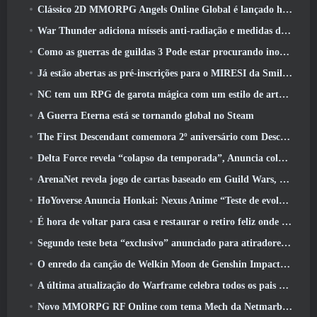
Clássico 2D MMORPG Angels Online Global é lançado hoje
War Thunder adiciona mísseis anti-radiação e medidas de suporte eletrônico na atualização da cavalaria pesada
Como as guerras de guildas 3 Pode estar procurando inovar no espaço MMO
Já estão abertas as pré-inscrições para o MIRESI da Smilegate: Futuro Invisível
NC tem um RPG de garota mágica com um estilo de arte inspirado em anime dos anos 90 em desenvolvimento
A Guerra Eterna está se tornando global no Steam
The First Descendant comemora 2º aniversário com Descendant Fest 2026 Fluxo
Delta Force revela “colapso da temporada”, Anuncia colaboração Rainbow Six Siege
ArenaNet revela jogo de cartas baseado em Guild Wars, Enevoado
HoYoverse Anuncia Honkai: Nexus Anime “Teste de evolução”
É hora de voltar para casa e restaurar o retiro feliz onde os ventos se encontram
Segundo teste beta “exclusivo” anunciado para atiradores de sobrevivência em equipe
O enredo da canção de Welkin Moon de Genshin Impact chega ao fim.. Na lua
A última atualização do Warframe celebra todos os pais do espaço
Novo MMORPG RF Online com tema Mech da Netmarble será lançado globalmente