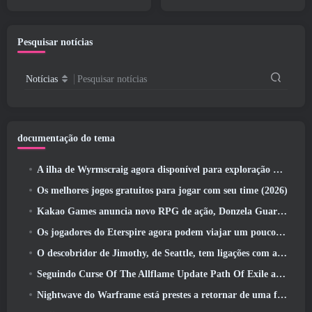
navios de guerra europeus,
Uma colaboração de
comandante e muito mais
Pesquisar notícias
Notícias
Pesquisar notícias
documentação do tema
A ilha de Wyrmscraig agora disponível para exploração no RuneScape da velha escola
Os melhores jogos gratuitos para jogar com seu time (2026)
Kakao Games anuncia novo RPG de ação, Donzela Guardiã
Os jogadores do Eterspire agora podem viajar um pouco no tempo… como um deleite
O descobridor de Jimothy, de Seattle, tem ligações com a ArenaNet, Então é claro que eles estão adicionando isso ao Guild Wars 2
Seguindo Curse Of The Allflame Update Path Of Exile anuncia várias mudanças com base no feedback
Nightwave do Warframe está prestes a retornar de uma forma chocante