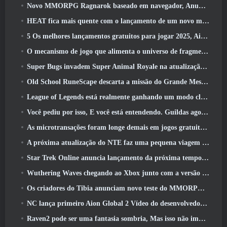
Novo MMORPG Ragnarok baseado em navegador, Anunciado o Universo Ragnarok
HEAT fica mais quente com o lançamento de um novo mapa do deserto
5 Os melhores lançamentos gratuitos para jogar 2025, Ainda vale a pena jogar 2026?
O mecanismo de jogo que alimenta o universo de fragmentos únicos do Eve Online agora é de código aberto
Super Bugs invadem Super Animal Royale na atualização ‘Super Natural’
Old School RuneScape descarta a missão do Grande Mestre ‘The Blood Moon Rises’, Encerrando uma missão de 20 anos
League of Legends está realmente ganhando um modo clássico
Você pediu por isso, E você está entendendo. Guildas agora estão disponíveis em Eterspire
As microtransações foram longe demais em jogos gratuitos?
A próxima atualização do NTE faz uma pequena viagem paralela a um jogo de mesa de fantasia
Star Trek Online anuncia lançamento da próxima temporada “Undiscovered”
Wuthering Waves chegando ao Xbox junto com a versão 3.5 Atualizar
Os criadores do Tibia anunciam novo teste do MMORPG de zumbis da velha escola, Persistir on-line
NC lança primeiro Aion Global 2 Vídeo do desenvolvedor, Compartilhando detalhes sobre o jogo
Raven2 pode ser uma fantasia sombria, Mas isso não impede a diversão do verão