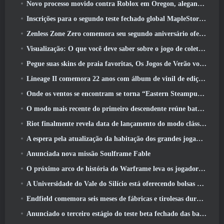
Novo processo movido contra Roblox em Oregon, alegando incidente com cuidados infantis
Inscrições para o segundo teste fechado global MapleStory Classic World
Zenless Zone Zero comemora seu segundo aniversário oferecendo aos jogadores a escolha de um agente S-Rank gratuito
Visualização: O que você deve saber sobre o jogo de coleta de criaturas da HoYoverse, Honkai: Link Alma
Pegue suas skins de praia favoritas, Os Jogos de Verão voltaram ao Overwatch
Lineage II comemora 22 anos com álbum de vinil de edição de colecionador
Onde os ventos se encontram se torna “Eastern Steampunk” na versão 2.0
O modo mais recente do primeiro descendente reúne batalhas difíceis de interceptação de vazio e as profundezas
Riot finalmente revela data de lançamento do modo clássico de League Of Legends
A espera pela atualização da habitação dos grandes jogadores do RuneScape acabou
Anunciada nova missão Soulframe Fable
O próximo arco de história do Warframe leva os jogadores a um novo mapa estelar, O Sistema Tau
A Universidade do Vale do Silício está oferecendo bolsas de estudo para jogos e alguns dos requisitos são interessantes
Endfield comemora seis meses de fábricas e tirolesas durante sua próxima atualização
Anunciado o terceiro estágio do teste beta fechado das batalhas de infantaria do War Thunder