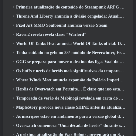
Primeira atualização de conteúdo do Steampunk ARPG Crystalfall para abordar “principais preocupações dos jogadores”
Throne And Liberty anuncia a divisão congelada: Atualização Nix
Pixel Art MMO Soulbound anuncia versão Steam
Raven2 revela revela classe “Warlord”
World Of Tanks Heat anuncia World Of Tanks oficial: Data de lançamento do HEAT
Tenha cuidado no gelo no 33º módulo de Neverwinter, Frio cortante
GGG se prepara para mover o destino das ligas Vaal do Path Of Exile 2 antes do lançamento do Return Of The Ancients
Os buffs e nerfs de heróis mais significativos da temporada 8
Where Winds Meet anuncia expansão do Palácio Imperial e compartilha um roteiro de conteúdo “massivo”
Heróis de Overwatch em Fortnite… É claro que isso estava prestes a acontecer
Temporada de verão de Mabinogi revelada em carta do produtor
MapleStory provoca nova classe SHINE antes da atualização de junho
As inscrições estão em andamento para a versão global do ‘Teste de Prólogo’ Limit Zero Breakers da NCSoft
Overwatch comemora “Uma década de heróis” durante seu 10º aniversário
A próxima atualização do War Robots apresentará um Sniper inspirado em Lovecraft