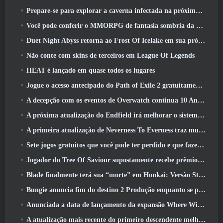
Prepare-se para explorar a caverna infectada na próxima atualização do Eterspire
Você pode conferir o MMORPG de fantasia sombria da Nexon, Embers Of The Uncrown, durante o Steam Next Fest
Duet Night Abyss retorna ao Frost Of Icelake em sua próxima atualização Steampunk
Não conte com skins de terceiros em League Of Legends
HEAT é lançado em quase todos os lugares
Jogue o acesso antecipado do Path of Exile 2 gratuitamente neste fim de semana
A decepção com os eventos de Overwatch continua 10 Aniversário do ano
A próxima atualização do Endfield irá melhorar o sistema de fábrica
A primeira atualização de Neverness To Everness traz muito para a mesa
Sete jogos gratuitos que você pode ter perdido e que fazem parte do Steam Ocean Fest
Jogador do Tree Of Saviour supostamente recebe prêmio especial por gastar US$ 100 mil no jogo
Blade finalmente terá sua “morte” em Honkai: Versão Star Rail 4.3
Bungie anuncia fim do destino 2 Produção enquanto se preparam para trabalhar em novos projetos
Anunciada a data de lançamento da expansão Where Winds Meet “Imperial Palace”
A atualização mais recente do primeiro descendente melhora o ciclo agrícola e atualiza o modo Onslaught