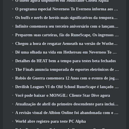
O duelo agora disponível em Soulframe Closed Alpha
O programa especial Neverness To Everness informa aos jogadores o que esperar dos lançamentos
Os buffs e nerfs de heróis mais significativos da temporada 7.5
Infinite comemora seu terceiro aniversário com o lançamento do SS12 Lunaria hoje
Preparem suas carteiras, fãs do RuneScape, Os ingressos para o RuneFest estão prestes a ser colocados à venda
Chegou a hora de resgatar Aemeath na versão de Wuthering Waves 3.3 Atualizar
Dê uma olhada na vida em Hethereau em Neverness To Everness, vídeo de pré-visualização do jogo de lançamento
Detalhes do HEAT bem a tempo para testes beta fechados
The Finals anuncia temporada de esportes eletrônicos de US$ 200 mil
Robôs de Guerra comemora 12 Anos com o evento de jogos robóticos marcianos
Devilish Leagues VI do Old School RuneScape é lançado hoje
Você pode baixar o MONGIL: Cliente Star Dive agora
Atualização de abril do primeiro descendente para incluir versão beta do novo conteúdo do Endgame
A revisão visual de Albion Online foi abandonada com o lançamento da atualização Radiant Wilds hoje
World abre registro para teste PC Alpha