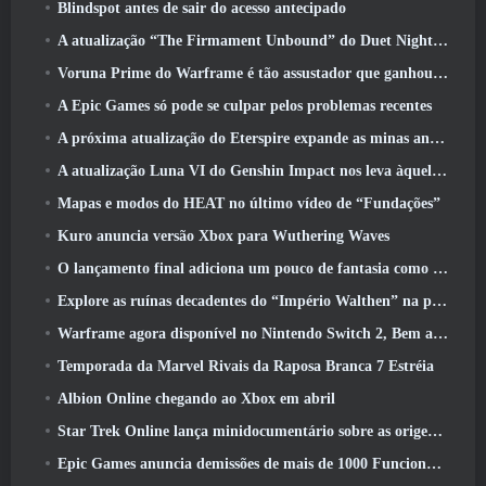
Blindspot antes de sair do acesso antecipado
A atualização “The Firmament Unbound” do Duet Night Abyss encerra o enredo de Huaxu
Voruna Prime do Warframe é tão assustador que ganhou seu próprio trailer da Red Band
A Epic Games só pode se culpar pelos problemas recentes
A próxima atualização do Eterspire expande as minas anãs e oferece uma revisão completa do combate aos chefes
A atualização Luna VI do Genshin Impact nos leva àquele lugar sobre o qual Mondstadt continua falando, mas nunca vimos
Mapas e modos do HEAT no último vídeo de “Fundações”
Kuro anuncia versão Xbox para Wuthering Waves
O lançamento final adiciona um pouco de fantasia como temporada 10 Lançamentos
Explore as ruínas decadentes do “Império Walthen” na próxima grande atualização do RAVEN2
Warframe agora disponível no Nintendo Switch 2, Bem a tempo para o lançamento do Shadowgrapher
Temporada da Marvel Rivais da Raposa Branca 7 Estréia
Albion Online chegando ao Xbox em abril
Star Trek Online lança minidocumentário sobre as origens da Federação para comemorar o 16º aniversário
Epic Games anuncia demissões de mais de 1000 Funcionários, Citando “Desaceleração no Engajamento Fortnite”