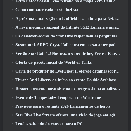
Delta Force Season Echo retrabalha o mapa Zero Dam e expande a jogabilidade das operações
Como combater cada herói duelista
A próxima atualização do Endfield leva a luta para Nefarith
A nova mecânica sazonal do Infinite SS12 Lunaria é uma das “maiores adições” ao jogo
Os desenvolvedores do Star Dive respondem às perguntas dos jogadores em uma transmissão ao vivo surpresa
Steampunk ARPG Crystalfall entra em acesso antecipado, Mas não sem alguns problemas
Versão Star Rail 4.2 Nos traz o sabre de luz, Freira, Baterista Trailblazer e um emanador de euforia
Oferta do pacote inicial do World of Tanks
Carta do produtor do EverQuest II oferece detalhes sobre servidor de expansão bloqueado por tempo
Throne And Liberty dá início ao evento Double Archboss Spawn
Restart apresenta novo sistema de progressão na atualização da temporada SS4
Evento de Tempestades Temporais no Warframe
Previsões para o restante 2026 Lançamentos de heróis
Star Dive Live Stream oferece uma visão do jogo em ação antes do lançamento
Lendas saltando do console para o PC