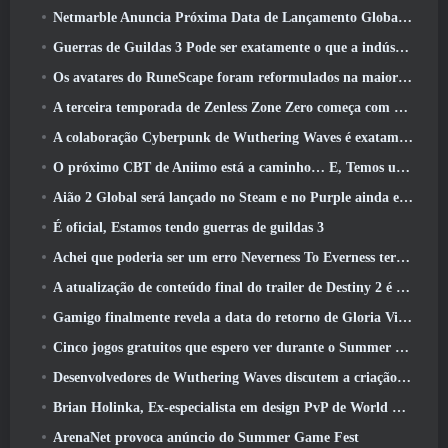
Netmarble Anuncia Próxima Data de Lançamento Global RF Online
Guerras de Guildas 3 Pode ser exatamente o que a indústria de MMO precisa agora
Os avatares do RuneScape foram reformulados na maior atualização visual do jogo nos últimos dez anos
A terceira temporada de Zenless Zone Zero começa com uma viagem para uma ilha Bangboo no céu, E para a plataforma Steam
A colaboração Cyberpunk de Wuthering Waves é exatamente o que eu quero dos meus eventos de crossover de videogame
O próximo CBT de Aniimo está a caminho… E, Temos uma janela oficial de lançamento
Aião 2 Global será lançado no Steam e no Purple ainda este ano
É oficial, Estamos tendo guerras de guildas 3
Achei que poderia ser um erro Neverness To Everness ter o evento Porsche Collab Gacha tão cedo, Mas eu estava errado
A atualização de conteúdo final do trailer de Destiny 2 é um grito de guerra
Gamigo finalmente revela a data do retorno de Gloria Victis, Será que sobreviverá na segunda vez?
Cinco jogos gratuitos que espero ver durante o Summer Game Fest
Desenvolvedores de Wuthering Waves discutem a criação da sequência de batalha Lahai-Roi Mech
Brian Holinka, Ex-especialista em design PvP de World Of Warcraft, Junta-se à equipe MMO de League Of Legends
ArenaNet provoca anúncio do Summer Game Fest