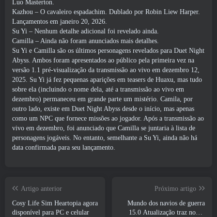
Luo Masterton.
Kazhou – O cavaleiro espadachim. Dublado por Robin Liew Harper.
Lançamentos em janeiro 20, 2026.
Su Yi – Nenhum detalhe adicional foi revelado ainda.
Camilla – Ainda não foram anunciados mais detalhes.
Su Yi e Camilla são os últimos personagens revelados para Duet Night
Abyss. Ambos foram apresentados ao público pela primeira vez na
versão 1.1 pré-visualização da transmissão ao vivo em dezembro 12,
2025. Su Yi já fez pequenas aparições em teasers de Huaxu, mas tudo
sobre ela (incluindo o nome dela, até a transmissão ao vivo em
dezembro) permaneceu em grande parte um mistério. Camila, por
outro lado, existe em Duet Night Abyss desde o início, mas apenas
como um NPC que fornece missões ao jogador. Após a transmissão ao
vivo em dezembro, foi anunciado que Camilla se juntaria à lista de
personagens jogáveis. No entanto, semelhante a Su Yi, ainda não há
data confirmada para seu lançamento.
Artigo anterior
Próximo artigo
Cosy Life Sim Heartopia agora
Mundo dos navios de guerra
disponível para PC e celular
15.0 Atualização traz novos