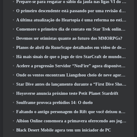
Prepare-se para resgatar o sábio da jaula nas ligas VI do RuneScape da velha escola: Pactos Demoníacos
O primeiro descendente está passando por uma revisão de acordo com o Dev Stream
A última atualização do Heartopia é uma reforma no estilo Alice no país das maravilhas
Comemore o primeiro dia de contato em Star Trek online e ganhe uma nova versão do Nobel Intel Battlecruiser
Devemos ser otimistas quanto ao futuro dos MMORPGs?
Planos de abril do RuneScape detalhados em vídeo de desenvolvimento
Há mais sinais de que o jogo de tiro StarCraft de mundo aberto pode ser uma coisa real
Acelere a progressão Servidor “NosFire” agora disponível no NosTale
Onde os ventos encontram Liangzhou cheio de neve agora disponível com o lançamento da versão 1.5
Star Dive antes do lançamento durante o “First Dive Show”
Hoyoverse anuncia próximo teste Petit Planet Stardrift
Soulframe provoca prelúdios 14: O duelo
Faltando o antigo personagem do Rift que você deixou no servidor morto? Gamigo tem uma solução para isso
Albion Online comemora a primavera oferecendo aos jogadores uma linda montaria de coelhinho
Black Desert Mobile agora tem um iniciador de PC