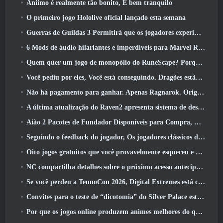
Aniimo é realmente tão bonito, E bem tranquilo
O primeiro jogo Hololive oficial lançado esta semana
Guerras de Guildas 3 Permitirá que os jogadores experimentem o mundo de Tyria antes que os Elder Dragons acordem
6 Mods de áudio hilariantes e imperdíveis para Marvel Rivals
Quem quer um jogo de monopólio do RuneScape? Porque um está a caminho
Você pediu por eles, Você está conseguindo. Dragões estão chegando a Albion Online
Não há pagamento para ganhar. Apenas Ragnarok. Origin Classic é lançado em julho 23
A última atualização do Raven2 apresenta sistema de despertar de habilidades, Oferecendo aos jogadores mais maneiras de aprimorar suas habilidades
Aião 2 Pacotes de Fundador Disponíveis para Compra, Completo com cinco dias de acesso antecipado
Seguindo o feedback do jogador, Os jogadores clássicos de League Of Legends não terão que pagar por skins clássicas
Oito jogos gratuitos que você provavelmente esqueceu e que fazem parte do Steam’s Train Fest
NC compartilha detalhes sobre o próximo acesso antecipado do Aion 2
Se você perdeu a TennoCon 2026, Digital Extremes está compartilhando todos os painéis
Convites para o teste de “dicotomia” do Silver Palace estão sendo enviados
Por que os jogos online produzem animes melhores do que os jogos de anime