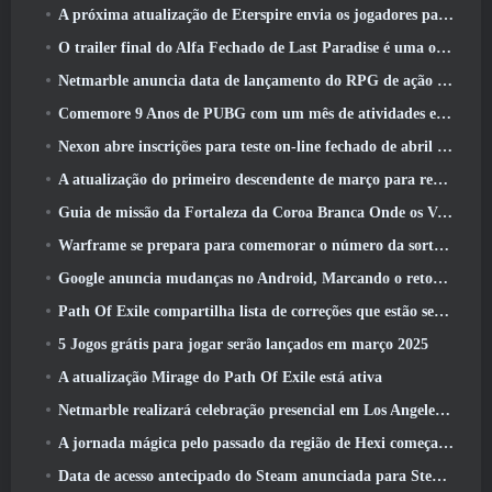
A próxima atualização de Eterspire envia os jogadores para as minas anãs
O trailer final do Alfa Fechado de Last Paradise é uma obra de arte pequena, mas aterrorizante
Netmarble anuncia data de lançamento do RPG de ação para domar monstros Mongil: Mergulho nas Estrelas
Comemore 9 Anos de PUBG com um mês de atividades especiais
Nexon abre inscrições para teste on-line fechado de abril do MapleStory Classic World
A atualização do primeiro descendente de março para reequilibrar Sharen e também introduzir novo conteúdo
Guia de missão da Fortaleza da Coroa Branca Onde os Ventos Encontram
Warframe se prepara para comemorar o número da sorte 13 Com eventos de aniversário
Google anuncia mudanças no Android, Marcando o retorno do Fortnite à Play Store
Path Of Exile compartilha lista de correções que estão sendo trabalhadas após o lançamento do Mirage
5 Jogos grátis para jogar serão lançados em março 2025
A atualização Mirage do Path Of Exile está ativa
Netmarble realizará celebração presencial em Los Angeles. Antes dos Sete Pecados Capitais: Lançamento de origem
A jornada mágica pelo passado da região de Hexi começa onde os ventos se encontram hoje
Data de acesso antecipado do Steam anunciada para Steampunk ARPG Crystalfall