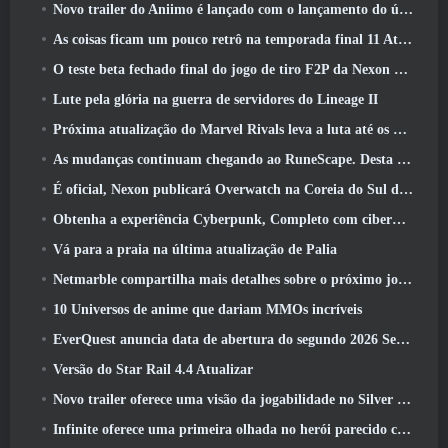
Novo trailer do Aniimo é lançado com o lançamento do último teste beta fechado
As coisas ficam um pouco retrô na temporada final 11 Atualizar
O teste beta fechado final do jogo de tiro F2P da Nexon Sudden Attack Zero Point começou hoje
Lute pela glória na guerra de servidores do Lineage II
Próxima atualização do Marvel Rivals leva a luta até os deuses
As mudanças continuam chegando ao RuneScape. Desta vez é a habitação do jogador
É oficial, Nexon publicará Overwatch na Coreia do Sul daqui para frente
Obtenha a experiência Cyberpunk, Completo com ciberpsicose, No próximo evento de crossover do Apex Legends
Vá para a praia na última atualização de Palia
Netmarble compartilha mais detalhes sobre o próximo jogo de nivelamento solo, Nivelamento Solo: KARMA na Anime Expo
10 Universos de anime que dariam MMOs incríveis
EverQuest anuncia data de abertura do segundo 2026 Servidor de expansão bloqueado por tempo
Versão do Star Rail 4.4 Atualizar
Novo trailer oferece uma visão da jogabilidade no Silver Palace
Infinite oferece uma primeira olhada no herói parecido com uma sereia chegando no SS13: Pós-luz