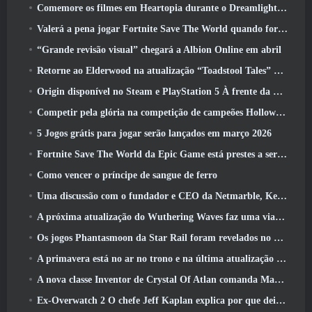
Comemore os filmes em Heartopia durante o Dreamlight Cinematics Festival
Valerá a pena jogar Fortnite Save The World quando for grátis?
“Grande revisão visual” chegará a Albion Online em abril
Retorne ao Elderwood na atualização “Toadstool Tales” de Palia
Origin disponível no Steam e PlayStation 5 À frente da marcha 23 Lançar
Competir pela glória na competição de campeões Hollow de New Eridu na próxima atualização do Zenless Zone Zero
5 Jogos grátis para jogar serão lançados em março 2026
Fortnite Save The World da Epic Game está prestes a ser gratuito para jogar
Como vencer o príncipe de sangue de ferro
Uma discussão com o fundador e CEO da Netmarble, Ken Kim, sobre a MONGIL: Mergulho nas Estrelas
A próxima atualização do Wuthering Waves faz uma viagem ao “lado negro”
Os jogos Phantasmoon da Star Rail foram revelados no 4.1 Programa Especial
A primavera está no ar no trono e na última atualização do Liberty
A nova classe Inventor de Crystal Of Atlan comanda Magitech Mechs em batalha
Ex-Overwatch 2 O chefe Jeff Kaplan explica por que deixou a Blizzard