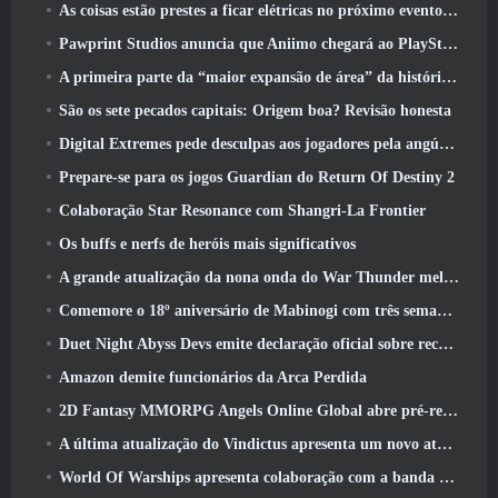
As coisas estão prestes a ficar elétricas no próximo evento Aftershock do Apex Legends
Pawprint Studios anuncia que Aniimo chegará ao PlayStation 5 E a Epic Games Store nos lançamentos
A primeira parte da “maior expansão de área” da história do RuneScape é lançada hoje
São os sete pecados capitais: Origem boa? Revisão honesta
Digital Extremes pede desculpas aos jogadores pela angústia causada por “convites nefastos” no Warframe
Prepare-se para os jogos Guardian do Return Of Destiny 2
Colaboração Star Resonance com Shangri-La Frontier
Os buffs e nerfs de heróis mais significativos
A grande atualização da nona onda do War Thunder melhora a aparência das batalhas navais com visuais aquáticos aprimorados
Comemore o 18º aniversário de Mabinogi com três semanas de eventos e recompensas
Duet Night Abyss Devs emite declaração oficial sobre recente incidente de malware após atualização do jogo
Amazon demite funcionários da Arca Perdida
2D Fantasy MMORPG Angels Online Global abre pré-registro
A última atualização do Vindictus apresenta um novo ataque onde os jogadores enfrentarão o Guardião de Caliburn
World Of Warships apresenta colaboração com a banda sueca de heavy metal Sabaton