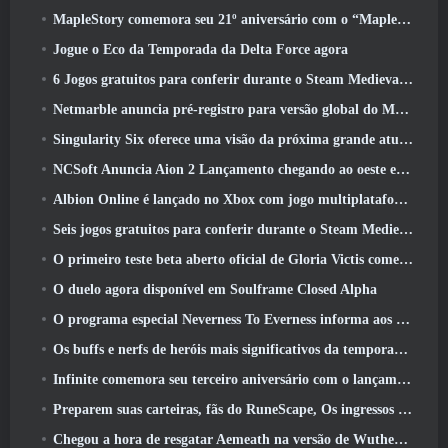
MapleStory comemora seu 21º aniversário com o “Maple University Event”
Jogue o Eco da Temporada da Delta Force agora
6 Jogos gratuitos para conferir durante o Steam Medieval Fest
Netmarble anuncia pré-registro para versão global do MMORPG de ficção científica RF Online Next
Singularity Six oferece uma visão da próxima grande atualização de Palia, The Royal Highlands
NCSoft Anuncia Aion 2 Lançamento chegando ao oeste este ano
Albion Online é lançado no Xbox com jogo multiplataforma completo
Seis jogos gratuitos para conferir durante o Steam Medieval Fest
O primeiro teste beta aberto oficial de Gloria Victis começa hoje
O duelo agora disponível em Soulframe Closed Alpha
O programa especial Neverness To Everness informa aos jogadores o que esperar dos lançamentos
Os buffs e nerfs de heróis mais significativos da temporada 7.5
Infinite comemora seu terceiro aniversário com o lançamento do SS12 Lunaria hoje
Preparem suas carteiras, fãs do RuneScape, Os ingressos para o RuneFest estão prestes a ser colocados à venda
Chegou a hora de resgatar Aemeath na versão de Wuthering Waves 3.3 Atualizar