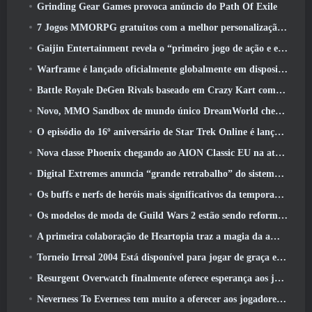
Grinding Gear Games provoca anúncio do Path Of Exile
7 Jogos MMORPG gratuitos com a melhor personalização de personagens
Gaijin Entertainment revela o “primeiro jogo de ação e extração espacial” Star Wrath
Warframe é lançado oficialmente globalmente em dispositivos Android
Battle Royale DeGen Rivals baseado em Crazy Kart combina todas as coisas que você provavelmente não sabia que queria combinadas
Novo, MMO Sandbox de mundo único DreamWorld chegando ao Steam com acesso antecipado
O episódio do 16º aniversário de Star Trek Online é lançado como parte da atualização de “corrupção”
Nova classe Phoenix chegando ao AION Classic EU na atualização ‘Ignite’
Digital Extremes anuncia “grande retrabalho” do sistema de progressão de jogadores do Soulframe
Os buffs e nerfs de heróis mais significativos da temporada 6.5
Os modelos de moda de Guild Wars 2 estão sendo reformulados com base no feedback dos jogadores
A primeira colaboração de Heartopia traz a magia da amizade de My Little Pony
Torneio Irreal 2004 Está disponível para jogar de graça e a Epic não processará ninguém por isso
Resurgent Overwatch finalmente oferece esperança aos jogadores
Neverness To Everness tem muito a oferecer aos jogadores, Particularmente divertido