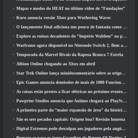
Mapas e modos do HEAT no último vídeo de “Fundações”
Kuro anuncia versão Xbox para Wuthering Waves
O lançamento final adiciona um pouco de fantasia como temporada 10 Lançamentos
Explore as ruínas decadentes do “Império Walthen” na próxima grande atualização do RAVEN2
Warframe agora disponível no Nintendo Switch 2, Bem a tempo para o lançamento do Shadowgrapher
Temporada da Marvel Rivais da Raposa Branca 7 Estréia
Albion Online chegando ao Xbox em abril
Star Trek Online lança minidocumentário sobre as origens da Federação para comemorar o 16º aniversário
Epic Games anuncia demissões de mais de 1000 Funcionários, Citando “Desaceleração no Engajamento Fortnite”
As coisas estão prestes a ficar elétricas no próximo evento Aftershock do Apex Legends
Pawprint Studios anuncia que Aniimo chegará ao PlayStation 5 E a Epic Games Store nos lançamentos
A primeira parte da “maior expansão de área” da história do RuneScape é lançada hoje
São os sete pecados capitais: Origem boa? Revisão honesta
Digital Extremes pede desculpas aos jogadores pela angústia causada por “convites nefastos” no Warframe
Prepare-se para os jogos Guardian do Return Of Destiny 2