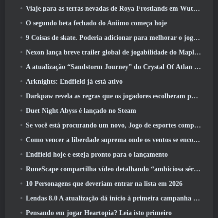
Viaje para as terras nevadas de Roya Frostlands em Wuthering Waves, próxima versão 3.1
O segundo beta fechado do Aniimo começa hoje
9 Coisas de skate. Poderia adicionar para melhorar o jogo em 2026
Nexon lança breve trailer global de jogabilidade do MapleStory Classic World
A atualização “Sandstorm Journey” do Crystal Of Atlan aumenta o limite de nível para 70
Arknights: Endfield já está ativo
Darkpaw revela as regras que os jogadores escolheram para o próximo servidor Frostreaver do EverQuest
Duet Night Abyss é lançado no Steam
Se você está procurando um novo, Jogo de esportes competitivos, O teste beta fechado do futebol freestyle 2 Está a caminho
Como vencer a liberdade suprema onde os ventos se encontram
Endfield hoje e esteja pronto para o lançamento
RuneScape compartilha vídeo detalhando “ambiciosa série de atualizações de conteúdo”
10 Personagens que deveriam entrar na lista em 2026
Lendas 8.0 A atualização dá início à primeira campanha de 2026
Pensando em jogar Heartopia? Leia isto primeiro