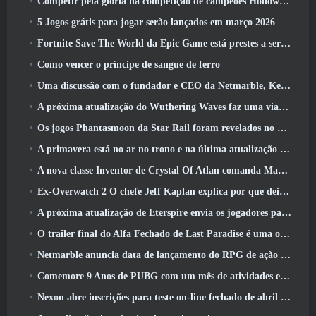
Competir pela glória na competição de campeões Hollow de New Eridu na próxima atualização do Zenless Zone Zero
5 Jogos grátis para jogar serão lançados em março 2026
Fortnite Save The World da Epic Game está prestes a ser gratuito para jogar
Como vencer o príncipe de sangue de ferro
Uma discussão com o fundador e CEO da Netmarble, Ken Kim, sobre a MONGIL: Mergulho nas Estrelas
A próxima atualização do Wuthering Waves faz uma viagem ao “lado negro”
Os jogos Phantasmoon da Star Rail foram revelados no 4.1 Programa Especial
A primavera está no ar no trono e na última atualização do Liberty
A nova classe Inventor de Crystal Of Atlan comanda Magitech Mechs em batalha
Ex-Overwatch 2 O chefe Jeff Kaplan explica por que deixou a Blizzard
A próxima atualização de Eterspire envia os jogadores para as minas anãs
O trailer final do Alfa Fechado de Last Paradise é uma obra de arte pequena, mas aterrorizante
Netmarble anuncia data de lançamento do RPG de ação para domar monstros Mongil: Mergulho nas Estrelas
Comemore 9 Anos de PUBG com um mês de atividades especiais
Nexon abre inscrições para teste on-line fechado de abril do MapleStory Classic World