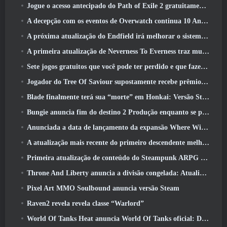
Jogue o acesso antecipado do Path of Exile 2 gratuitamente neste fim de semana
A decepção com os eventos de Overwatch continua 10 Aniversário do ano
A próxima atualização do Endfield irá melhorar o sistema de fábrica
A primeira atualização de Neverness To Everness traz muito para a mesa
Sete jogos gratuitos que você pode ter perdido e que fazem parte do Steam Ocean Fest
Jogador do Tree Of Saviour supostamente recebe prêmio especial por gastar US$ 100 mil no jogo
Blade finalmente terá sua “morte” em Honkai: Versão Star Rail 4.3
Bungie anuncia fim do destino 2 Produção enquanto se preparam para trabalhar em novos projetos
Anunciada a data de lançamento da expansão Where Winds Meet “Imperial Palace”
A atualização mais recente do primeiro descendente melhora o ciclo agrícola e atualiza o modo Onslaught
Primeira atualização de conteúdo do Steampunk ARPG Crystalfall para abordar “principais preocupações dos jogadores”
Throne And Liberty anuncia a divisão congelada: Atualização Nix
Pixel Art MMO Soulbound anuncia versão Steam
Raven2 revela revela classe “Warlord”
World Of Tanks Heat anuncia World Of Tanks oficial: Data de lançamento do HEAT