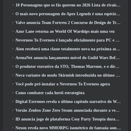
10 Personagens que os fãs querem no 2026 Lista de rivais da Marvel com maior probabilidade e qual a probabilidade de eles acontecerem
O mais novo personagem do Apex Legends é uma espécie de demônio da velocidade
Valve anuncia Team Fortress 2 Concurso de Design de Troféu ÜBERFEST
Azur Lane retorna ao World Of Warships mais uma vez
Neverness To Everness é lançado oficialmente para PC e consoles
Aion receberá uma classe totalmente nova na próxima atualização do Dread Blade
ArenaNet anuncia lançamento móvel do Guild Wars Reforged
O produtor executivo da STO, Thomas Marrone, e o diretor criativo da Neverwinter, Randy Mosiondz, discutem os jogos e o futuro do Cryptic
Nova variante do modo Skirmish introduzida no último ato de Valorant
Você pode pré-instalar o Neverness To Everness agora
Como combater cada herói estrategista
Digital Extremes revela o último capítulo narrativo do Warframe com novos curtas de anime
Versão Zenless Zone Zero Steam anunciada durante a versão 2.8 Programa Especial
ID anuncia jogo de plataforma Cosy Party Totopia durante o Xbox Showcase, Começa o recrutamento beta
Nexon revela novo MMORPG isométrico de fantasia sombria, Brasas dos sem coroa