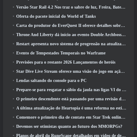
Versão Star Rail 4.2 Nos traz o sabre de luz, Freira, Baterista Trailblazer e um emanador de euforia
Oferta do pacote inicial do World of Tanks
Carta do produtor do EverQuest II oferece detalhes sobre servidor de expansão bloqueado por tempo
Throne And Liberty dá início ao evento Double Archboss Spawn
Restart apresenta novo sistema de progressão na atualização da temporada SS4
Evento de Tempestades Temporais no Warframe
Previsões para o restante 2026 Lançamentos de heróis
Star Dive Live Stream oferece uma visão do jogo em ação antes do lançamento
Lendas saltando do console para o PC
Prepare-se para resgatar o sábio da jaula nas ligas VI do RuneScape da velha escola: Pactos Demoníacos
O primeiro descendente está passando por uma revisão de acordo com o Dev Stream
A última atualização do Heartopia é uma reforma no estilo Alice no país das maravilhas
Comemore o primeiro dia de contato em Star Trek online e ganhe uma nova versão do Nobel Intel Battlecruiser
Devemos ser otimistas quanto ao futuro dos MMORPGs?
Planos de abril do RuneScape detalhados em vídeo de desenvolvimento