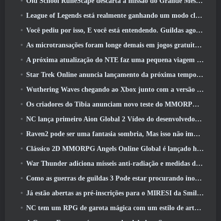
Old School RuneScape descarta a missão do Grande Mestre ‘The Blood Moon Rises’, Encerrando uma missão de 20 anos
League of Legends está realmente ganhando um modo clássico
Você pediu por isso, E você está entendendo. Guildas agora estão disponíveis em Eterspire
As microtransações foram longe demais em jogos gratuitos?
A próxima atualização do NTE faz uma pequena viagem paralela a um jogo de mesa de fantasia
Star Trek Online anuncia lançamento da próxima temporada “Undiscovered”
Wuthering Waves chegando ao Xbox junto com a versão 3.5 Atualizar
Os criadores do Tibia anunciam novo teste do MMORPG de zumbis da velha escola, Persistir on-line
NC lança primeiro Aion Global 2 Vídeo do desenvolvedor, Compartilhando detalhes sobre o jogo
Raven2 pode ser uma fantasia sombria, Mas isso não impede a diversão do verão
Clássico 2D MMORPG Angels Online Global é lançado hoje
War Thunder adiciona mísseis anti-radiação e medidas de suporte eletrônico na atualização da cavalaria pesada
Como as guerras de guildas 3 Pode estar procurando inovar no espaço MMO
Já estão abertas as pré-inscrições para o MIRESI da Smilegate: Futuro Invisível
NC tem um RPG de garota mágica com um estilo de arte inspirado em anime dos anos 90 em desenvolvimento