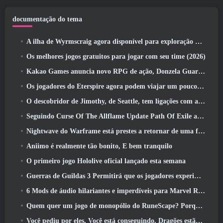
documentação do tema
A ilha de Wyrmscraig agora disponível para exploração no RuneScape da velha escola
Os melhores jogos gratuitos para jogar com seu time (2026)
Kakao Games anuncia novo RPG de ação, Donzela Guardiã
Os jogadores do Eterspire agora podem viajar um pouco no tempo… como um deleite
O descobridor de Jimothy, de Seattle, tem ligações com a ArenaNet, Então é claro que eles estão adicionando isso ao Guild Wars 2
Seguindo Curse Of The Allflame Update Path Of Exile anuncia várias mudanças com base no feedback
Nightwave do Warframe está prestes a retornar de uma forma chocante
Aniimo é realmente tão bonito, E bem tranquilo
O primeiro jogo Hololive oficial lançado esta semana
Guerras de Guildas 3 Permitirá que os jogadores experimentem o mundo de Tyria antes que os Elder Dragons acordem
6 Mods de áudio hilariantes e imperdíveis para Marvel Rivals
Quem quer um jogo de monopólio do RuneScape? Porque um está a caminho
Você pediu por eles, Você está conseguindo. Dragões estão chegando a Albion Online