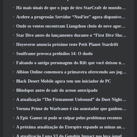
Há mais sinais de que o jogo de tiro StarCraft de mundo aberto pode ser uma coisa real
Acelere a progressão Servidor “NosFire” agora disponível no NosTale
Onde os ventos encontram Liangzhou cheio de neve agora disponível com o lançamento da versão 1.5
Star Dive antes do lançamento durante o “First Dive Show”
Hoyoverse anuncia próximo teste Petit Planet Stardrift
Soulframe provoca prelúdios 14: O duelo
Faltando o antigo personagem do Rift que você deixou no servidor morto? Gamigo tem uma solução para isso
Albion Online comemora a primavera oferecendo aos jogadores uma linda montaria de coelhinho
Black Desert Mobile agora tem um iniciador de PC
Blindspot antes de sair do acesso antecipado
A atualização “The Firmament Unbound” do Duet Night Abyss encerra o enredo de Huaxu
Voruna Prime do Warframe é tão assustador que ganhou seu próprio trailer da Red Band
A Epic Games só pode se culpar pelos problemas recentes
A próxima atualização do Eterspire expande as minas anãs e oferece uma revisão completa do combate aos chefes
A atualização Luna VI do Genshin Impact nos leva àquele lugar sobre o qual Mondstadt continua falando, mas nunca vimos