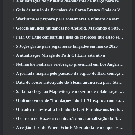
A atualização do primeiro descendente de março para reequilibrar Sharen e também introduzir novo conteúdo
Guia de missão da Fortaleza da Coroa Branca Onde os Ventos Encontram
Warframe se prepara para comemorar o número da sorte 13 Com eventos de aniversário
Google anuncia mudanças no Android, Marcando o retorno do Fortnite à Play Store
Path Of Exile compartilha lista de correções que estão sendo trabalhadas após o lançamento do Mirage
5 Jogos grátis para jogar serão lançados em março 2025
A atualização Mirage do Path Of Exile está ativa
Netmarble realizará celebração presencial em Los Angeles. Antes dos Sete Pecados Capitais: Lançamento de origem
A jornada mágica pelo passado da região de Hexi começa onde os ventos se encontram hoje
Data de acesso antecipado do Steam anunciada para Steampunk ARPG Crystalfall
Saitama chega ao MapleStory em evento de colaboração One-Punch Man
O último vídeo de “Fundações” do HEAT explica como agentes e tanques trabalham juntos
O trailer de teste alfa fechado de Last Paradise nos lembra como é realmente sobreviver ao apocalipse zumbi
O enredo de Kazeros terminará com a atualização do fim do abismo de Lost Ark
A região Hexi de Where Winds Meet ainda tem o que os jogadores amam, ao mesmo tempo que é uma experiência única