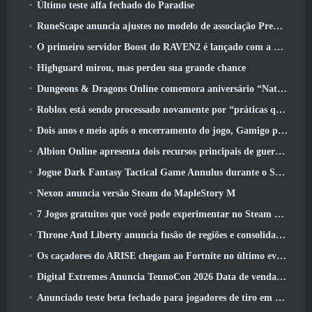
Último teste alfa fechado do Paradise
RuneScape anuncia ajustes no modelo de associação Premier para levar em conta as mudanças recentes no MMORPG
O primeiro servidor Boost do RAVEN2 é lançado com a atualização de hoje
Highguard mirou, mas perdeu sua grande chance
Dungeons & Dragons Online comemora aniversário “Natural 20” com missões e recompensas especiais
Roblox está sendo processado novamente por “práticas que colocam em perigo e exploram crianças”
Dois anos e meio após o encerramento do jogo, Gamigo provoca o retorno do MMO medieval Glory Victis
Albion Online apresenta dois recursos principais de guerra de facções na atualização Realm Divided Part II
Jogue Dark Fantasy Tactical Game Annulus durante o Steam Next Fest
Nexon anuncia versão Steam do MapleStory M
7 Jogos gratuitos que você pode experimentar no Steam Next Fest
Throne And Liberty anuncia fusão de regiões e consolidação de servidores
Os caçadores do ARISE chegam ao Fortnite no último evento de colaboração
Digital Extremes Anuncia TennoCon 2026 Data de venda de ingressos
Anunciado teste beta fechado para jogadores de tiro em terceira pessoa