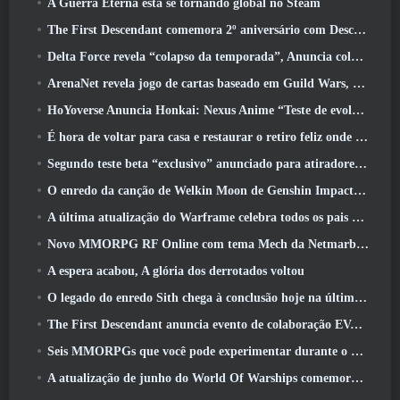
A Guerra Eterna está se tornando global no Steam
The First Descendant comemora 2º aniversário com Descendant Fest 2026 Fluxo
Delta Force revela “colapso da temporada”, Anuncia colaboração Rainbow Six Siege
ArenaNet revela jogo de cartas baseado em Guild Wars, Enevoado
HoYoverse Anuncia Honkai: Nexus Anime “Teste de evolução”
É hora de voltar para casa e restaurar o retiro feliz onde os ventos se encontram
Segundo teste beta “exclusivo” anunciado para atiradores de sobrevivência em equipe
O enredo da canção de Welkin Moon de Genshin Impact chega ao fim.. Na lua
A última atualização do Warframe celebra todos os pais do espaço
Novo MMORPG RF Online com tema Mech da Netmarble será lançado globalmente
A espera acabou, A glória dos derrotados voltou
O legado do enredo Sith chega à conclusão hoje na última atualização do SWTOR
The First Descendant anuncia evento de colaboração EVANGELION
Seis MMORPGs que você pode experimentar durante o Steam Next Fest
A atualização de junho do World Of Warships comemora o Dia da Independência dos EUA com uma nova campanha narrativa