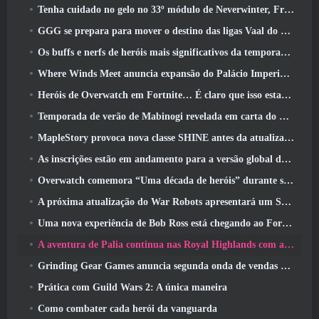
Tenha cuidado no gelo no 33º módulo de Neverwinter, Frio cortante
GGG se prepara para mover o destino das ligas Vaal do Path Of Exile 2 antes do lançamento do Return Of The Ancients
Os buffs e nerfs de heróis mais significativos da temporada 8
Where Winds Meet anuncia expansão do Palácio Imperial e compartilha um roteiro de conteúdo “massivo”
Heróis de Overwatch em Fortnite… É claro que isso estava prestes a acontecer
Temporada de verão de Mabinogi revelada em carta do produtor
MapleStory provoca nova classe SHINE antes da atualização de junho
As inscrições estão em andamento para a versão global do ‘Teste de Prólogo’ Limit Zero Breakers da NCSoft
Overwatch comemora “Uma década de heróis” durante seu 10º aniversário
A próxima atualização do War Robots apresentará um Sniper inspirado em Lovecraft
Uma nova experiência de Bob Ross está chegando ao Fortnite
A aventura de Palia continua nas Royal Highlands com a atualização de hoje
Grinding Gear Games anuncia segunda onda de vendas de ingressos ExileCon
Prática com Guild Wars 2: A única maneira
Como combater cada herói da vanguarda