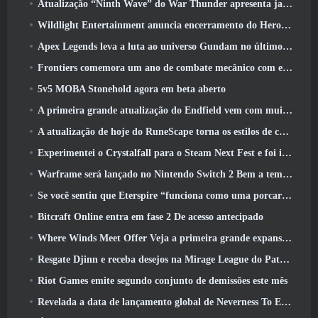
Atualização “Ninth Wave” do War Thunder apresenta jatos Rank IX
Wildlight Entertainment anuncia encerramento do Hero Shooter Highguard gratuito
Apex Legends leva a luta ao universo Gundam no último evento de crossover
Frontiers comemora um ano de combate mecânico com eventos de aniversário
5v5 MOBA Stonehold agora em beta aberto
A primeira grande atualização do Endfield vem com muitas otimizações
A atualização de hoje do RuneScape torna os estilos de combate originais do MMORPG mais fáceis de aprender
Experimentei o Crystalfall para o Steam Next Fest e foi isso que aprendi
Warframe será lançado no Nintendo Switch 2 Bem a tempo para a próxima grande atualização, O Shadowgrapher
Se você sentiu que Eterspire “funciona como uma porcaria”, O diretor criativo diz que isso não acontece mais
Bitcraft Online entra em fase 2 De acesso antecipado
Where Winds Meet Offer Veja a primeira grande expansão na transmissão ao vivo Hexi
Resgate Djinn e receba desejos na Mirage League do Path Of Exile
Riot Games emite segundo conjunto de demissões este mês
Revelada a data de lançamento global de Neverness To Everness