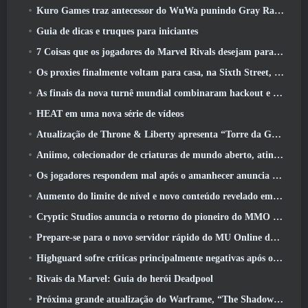
Kuro Games traz antecessor do WuWa punindo Gray Raven para o Steam
Guia de dicas e truques para iniciantes
7 Coisas que os jogadores do Marvel Rivals desejam para o jogo 2026
Os proxies finalmente voltam para casa, na Sixth Street, na versão Zenless Zone Zero 2.6 Atualizar
As finais da nova turnê mundial combinaram hackout e lasers orbitais
HEAT em uma nova série de vídeos
Atualização de Throne & Liberty apresenta “Torre da Ganância” gerada aleatoriamente
Aniimo, colecionador de criaturas de mundo aberto, atinge as notas certas
Os jogadores respondem mal após o amanhecer anuncia planos para pular roteiros para EverQuest e EQ2
Aumento do limite de nível e novo conteúdo revelado em Phantasy Star Online 2: Fluxo de onda de título NGS
Cryptic Studios anuncia o retorno do pioneiro do MMO Jack Emmert como CEO
Prepare-se para o novo servidor rápido do MU Online durante o pré-evento
Highguard sofre críticas principalmente negativas após o lançamento
Rivais da Marvel: Guia do herói Deadpool
Próxima grande atualização do Warframe, “The Shadowgrapher” chegará em março