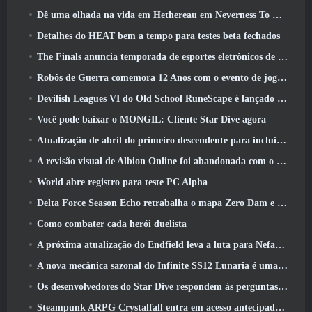
Dê uma olhada na vida em Hethereau em Neverness To Everness, vídeo de pré-visualização do jogo de lançamento
Detalhes do HEAT bem a tempo para testes beta fechados
The Finals anuncia temporada de esportes eletrônicos de US$ 200 mil
Robôs de Guerra comemora 12 Anos com o evento de jogos robóticos marcianos
Devilish Leagues VI do Old School RuneScape é lançado hoje
Você pode baixar o MONGIL: Cliente Star Dive agora
Atualização de abril do primeiro descendente para incluir versão beta do novo conteúdo do Endgame
A revisão visual de Albion Online foi abandonada com o lançamento da atualização Radiant Wilds hoje
World abre registro para teste PC Alpha
Delta Force Season Echo retrabalha o mapa Zero Dam e expande a jogabilidade das operações
Como combater cada herói duelista
A próxima atualização do Endfield leva a luta para Nefarith
A nova mecânica sazonal do Infinite SS12 Lunaria é uma das “maiores adições” ao jogo
Os desenvolvedores do Star Dive respondem às perguntas dos jogadores em uma transmissão ao vivo surpresa
Steampunk ARPG Crystalfall entra em acesso antecipado, Mas não sem alguns problemas