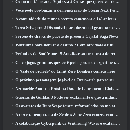
Como um fã arcano, Aqui está 5 Coisas que quero ver do MMO Riot
Você pode pré-baixar a demonstração do Steam Next Fest de Embers Of The Uncrowned Tomorrow
A comunidade do mundo secreto comemora o 14º aniversário com um mistério que eles devem resolver juntos
Terra Selvagem 2 Disponível para download gratuitamente (E manter) Por tempo limitado
Sorteio de chaves do pacote de presente Crystal Saga Nova
Warframe para honrar o destino 2 Com atividade e título especiais no jogo
Prelúdios do Soulframe 15 Atualizar saque e pesca de retrabalhos
Cinco jogos gratuitos que você pode gostar de experimentar durante o Bullet Fest
O ‘teste de prólogo’ do Limit Zero Breakers começa hoje
O próximo personagem jogável de Overwatch parece ser um chefe do crime ciborgue sobrecarregado
Netmarble Anuncia Próxima Data de Lançamento Global RF Online
Guerras de Guildas 3 Pode ser exatamente o que a indústria de MMO precisa agora
Os avatares do RuneScape foram reformulados na maior atualização visual do jogo nos últimos dez anos
A terceira temporada de Zenless Zone Zero começa com uma viagem para uma ilha Bangboo no céu, E para a plataforma Steam
A colaboração Cyberpunk de Wuthering Waves é exatamente o que eu quero dos meus eventos de crossover de videogame