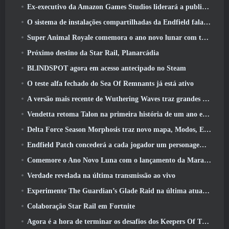
Ex-executivo da Amazon Games Studios liderará a publicação ocidental da Aion 2
O sistema de instalações compartilhadas da Endfield fala sobre os jogadores
Super Animal Royale comemora o ano novo lunar com três semanas de eventos de super cavalos
Próximo destino da Star Rail, Planarcádia
BLINDSPOT agora em acesso antecipado no Steam
O teste alfa fechado do Sea Of Remnants já está ativo
A versão mais recente de Wuthering Waves traz grandes quedas de conhecimento e mudanças na qualidade de vida
Vendetta retoma Talon na primeira história de um ano em Overwatch (Não “2”, A Blizzard está abandonando isso)
Delta Force Season Morphosis traz novo mapa, Modos, E melhorias solicitadas pelos jogadores
Endfield Patch concederá a cada jogador um personagem seis estrelas grátis de sua escolha
Comemore o Ano Novo Luna com o lançamento da Maravilha de Inverno de Palia: Atualização de Ano Novo de Riffrocin
Verdade revelada na última transmissão ao vivo
Experimente The Guardian’s Glade Raid na última atualização de Guild Wars 2 começando hoje
Colaboração Star Rail em Fortnite
Agora é a hora de terminar os desafios dos Keepers Of The Flame no Path Of Exile durante o Legacy Of Phrecia