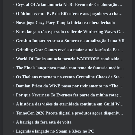
Crystal Of Atlan anuncia NieR: Evento de Colaboração Automata
O último evento PvP do Rift oferece aos jogadores a chance de ganhar até 4000 Créditos e um novo título
Novo jogo Cozy-Pary Totopia inicia teste beta fechado
Kuro lança o tão esperado trailer de Wuthering Waves Cyberpunk: Crossover de Edgerunners
Genshin Impact retorna a Sumeru na atualização Luna VII
Grinding Gear Games revela a maior atualização do Path Of Exile II até agora, Retorno dos Antigos
World Of Tanks anuncia torneio WARRIORS conduzido pela comunidade
The Finals lança novo modo com tema de fantasia medieval ‘Dragon’s Claim’
Os Tholians retornam no evento Crystaline Chaos de Star Trek Online
Damian Priest da WWE passa por treinamento no “The Loot Camp” no trailer de ação ao vivo do Burst Fest da Delta Force
Por que Neverness To Everness fez parte da minha rotação, Por agora
A história das visões da eternidade continua em Guild Wars 2 Próxima semana
TennoCon 2026 Pacote digital e produtos agora disponíveis para compra
A barriga da fera está de volta
Legends é lançado no Steam e Xbox no PC