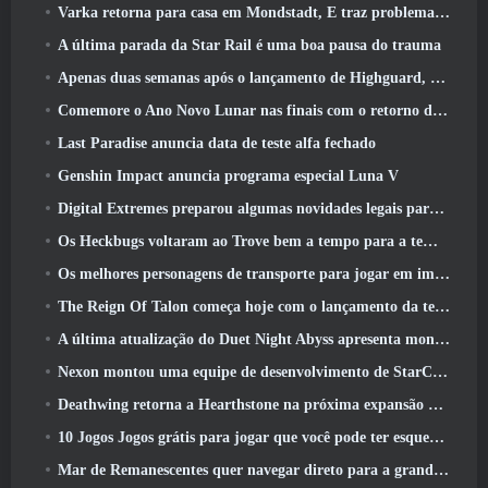
Varka retorna para casa em Mondstadt, E traz problemas com ele na atualização Luna V do Genshin Impact
A última parada da Star Rail é uma boa pausa do trauma
Apenas duas semanas após o lançamento de Highguard, Wildlight Entertainment anuncia demissões
Comemore o Ano Novo Lunar nas finais com o retorno do ‘Modo Bank It’
Last Paradise anuncia data de teste alfa fechado
Genshin Impact anuncia programa especial Luna V
Digital Extremes preparou algumas novidades legais para comemorar o ano novo lunar no Warframe
Os Heckbugs voltaram ao Trove bem a tempo para a temporada do amor
Os melhores personagens de transporte para jogar em impasse
The Reign Of Talon começa hoje com o lançamento da temporada Overwatch 1: Conquista
A última atualização do Duet Night Abyss apresenta montagens
Nexon montou uma equipe de desenvolvimento de StarCraft Shooter de acordo com relatório do canal coreano
Deathwing retorna a Hearthstone na próxima expansão do Cataclismo
10 Jogos Jogos grátis para jogar que você pode ter esquecido que estão participando do PvP Fest do Steam
Mar de Remanescentes quer navegar direto para a grandeza