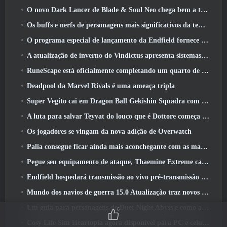
O novo Dark Lancer de Blade & Soul Neo chega bem a tempo para o primeiro aniversário
Os buffs e nerfs de personagens mais significativos da temporada 6
O programa especial de lançamento da Endfield fornece detalhes sobre o sistema de monetização do jogo
A atualização de inverno do Vindictus apresenta sistemas para facilitar a progressão dos jogadores
RuneScape está oficialmente completando um quarto de século
Deadpool da Marvel Rivals é uma ameaça tripla
Super Vegito cai em Dragon Ball Gekishin Squadra com a chegada da temporada 3
A luta para salvar Teyvat do louco que é Dottore começa hoje em Genshin Impact
Os jogadores se vingam da nova adição de Overwatch
Palia consegue ficar ainda mais aconchegante com as maravilhas do inverno: Atualização do Santuário Preso na Neve
Pegue seu equipamento de ataque, Thaemine Extreme cai na Arca Perdida amanhã
Endfield hospedará transmissão ao vivo pré-transmissão ao vivo esta semana
Mundo dos navios de guerra 15.0 Atualização traz novos navios de guerra europeus, Uma colaboração de comandante e muito mais
Um guia para personagens de Duet Night Abyss e como adquiri-los
6
Cosy Life Sim Heartopia agora disponível para PC e celular