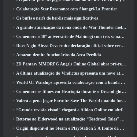
Colaboração Star Resonance com Shangri-La Frontier
Os buffs e nerfs de heróis mais significativos
A grande atualização da nona onda do War Thunder melhora a aparência das batalhas navais com visuais aquáticos aprimorados
Comemore o 18º aniversário de Mabinogi com três semanas de eventos e recompensas
Duet Night Abyss Devs emite declaração oficial sobre recente incidente de malware após atualização do jogo
Amazon demite funcionários da Arca Perdida
2D Fantasy MMORPG Angels Online Global abre pré-registro
A última atualização do Vindictus apresenta um novo ataque onde os jogadores enfrentarão o Guardião de Caliburn
World Of Warships apresenta colaboração com a banda sueca de heavy metal Sabaton
Comemore os filmes em Heartopia durante o Dreamlight Cinematics Festival
Valerá a pena jogar Fortnite Save The World quando for grátis?
“Grande revisão visual” chegará a Albion Online em abril
Retorne ao Elderwood na atualização “Toadstool Tales” de Palia
Origin disponível no Steam e PlayStation 5 À frente da marcha 23 Lançar