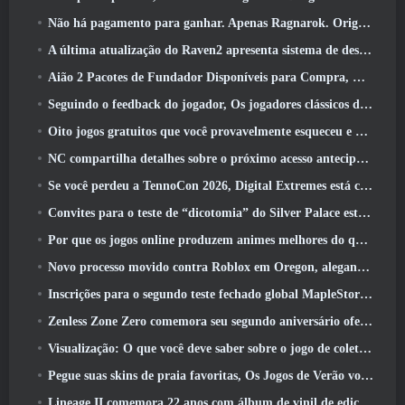
Não há pagamento para ganhar. Apenas Ragnarok. Origin Classic é lançado em julho 23
A última atualização do Raven2 apresenta sistema de despertar de habilidades, Oferecendo aos jogadores mais maneiras de aprimorar suas habilidades
Aião 2 Pacotes de Fundador Disponíveis para Compra, Completo com cinco dias de acesso antecipado
Seguindo o feedback do jogador, Os jogadores clássicos de League Of Legends não terão que pagar por skins clássicas
Oito jogos gratuitos que você provavelmente esqueceu e que fazem parte do Steam’s Train Fest
NC compartilha detalhes sobre o próximo acesso antecipado do Aion 2
Se você perdeu a TennoCon 2026, Digital Extremes está compartilhando todos os painéis
Convites para o teste de “dicotomia” do Silver Palace estão sendo enviados
Por que os jogos online produzem animes melhores do que os jogos de anime
Novo processo movido contra Roblox em Oregon, alegando incidente com cuidados infantis
Inscrições para o segundo teste fechado global MapleStory Classic World
Zenless Zone Zero comemora seu segundo aniversário oferecendo aos jogadores a escolha de um agente S-Rank gratuito
Visualização: O que você deve saber sobre o jogo de coleta de criaturas da HoYoverse, Honkai: Link Alma
Pegue suas skins de praia favoritas, Os Jogos de Verão voltaram ao Overwatch
Lineage II comemora 22 anos com álbum de vinil de edição de colecionador