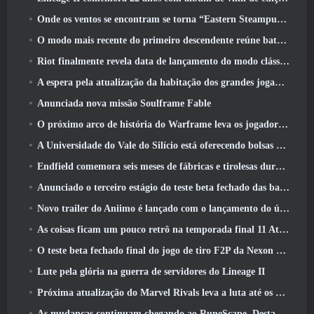
Onde os ventos se encontram se torna “Eastern Steampunk” na versão 2.0
O modo mais recente do primeiro descendente reúne batalhas difíceis de interceptação de vazio e as profundezas
Riot finalmente revela data de lançamento do modo clássico de League Of Legends
A espera pela atualização da habitação dos grandes jogadores do RuneScape acabou
Anunciada nova missão Soulframe Fable
O próximo arco de história do Warframe leva os jogadores a um novo mapa estelar, O Sistema Tau
A Universidade do Vale do Silício está oferecendo bolsas de estudo para jogos e alguns dos requisitos são interessantes
Endfield comemora seis meses de fábricas e tirolesas durante sua próxima atualização
Anunciado o terceiro estágio do teste beta fechado das batalhas de infantaria do War Thunder
Novo trailer do Aniimo é lançado com o lançamento do último teste beta fechado
As coisas ficam um pouco retrô na temporada final 11 Atualizar
O teste beta fechado final do jogo de tiro F2P da Nexon Sudden Attack Zero Point começou hoje
Lute pela glória na guerra de servidores do Lineage II
Próxima atualização do Marvel Rivals leva a luta até os deuses
As mudanças continuam chegando ao RuneScape. Desta vez é a habitação do jogador