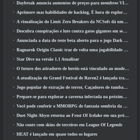
Daybreak anuncia aumentos de preços para membros VIP do Lord Of The Rings Online
Aprimore suas habilidades de hacking, É hora de explorar a cidade noturna em ondas uivantes
A visualização do Limit Zero Breakers da NCSoft dá uma ideia do que esperar do próximo teste do prólogo
Descubra conspirações e lute contra gatos gigantes em seu tempo de inatividade na última atualização de Where Winds Meet
Anunciada a data do teste beta aberto para o jogo Dark Fantasy Extraction, Caçador da Névoa
Ragnarok Origin Classic traz de volta uma jogabilidade justa de MMORPG e CBT abre em junho 4
Star Dive na versão 1.1 Atualizar
O futuro dos atiradores de heróis está vinculado ao modelo de serviço ao vivo F2P?
A atualização do Grand Festival de Raven2 é lançada trazendo consigo a nova classe Warlord
Jogo popular de extração de terror, Caçadores de tumbas, Lançamentos no Ocidente
Prepare-se para explorar a caverna infectada na próxima atualização do Eterspire
Você pode conferir o MMORPG de fantasia sombria da Nexon, Embers Of The Uncrown, durante o Steam Next Fest
Duet Night Abyss retorna ao Frost Of Icelake em sua próxima atualização Steampunk
Não conte com skins de terceiros em League Of Legends
HEAT é lançado em quase todos os lugares