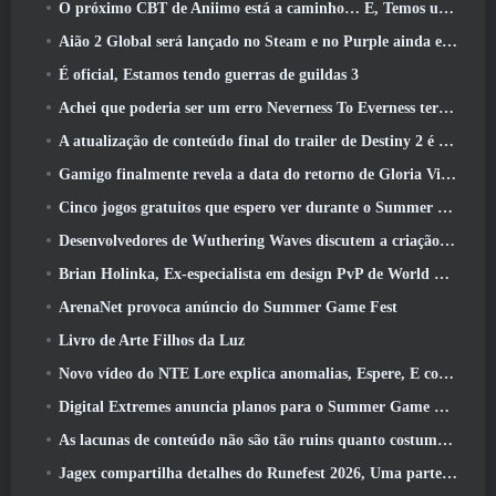
O próximo CBT de Aniimo está a caminho… E, Temos uma janela oficial de lançamento
Aião 2 Global será lançado no Steam e no Purple ainda este ano
É oficial, Estamos tendo guerras de guildas 3
Achei que poderia ser um erro Neverness To Everness ter o evento Porsche Collab Gacha tão cedo, Mas eu estava errado
A atualização de conteúdo final do trailer de Destiny 2 é um grito de guerra
Gamigo finalmente revela a data do retorno de Gloria Victis, Será que sobreviverá na segunda vez?
Cinco jogos gratuitos que espero ver durante o Summer Game Fest
Desenvolvedores de Wuthering Waves discutem a criação da sequência de batalha Lahai-Roi Mech
Brian Holinka, Ex-especialista em design PvP de World Of Warcraft, Junta-se à equipe MMO de League Of Legends
ArenaNet provoca anúncio do Summer Game Fest
Livro de Arte Filhos da Luz
Novo vídeo do NTE Lore explica anomalias, Espere, E como uma organização ‘secreta’ rastreia tudo
Digital Extremes anuncia planos para o Summer Game Fest
As lacunas de conteúdo não são tão ruins quanto costumavam ser
Jagex compartilha detalhes do Runefest 2026, Uma parte da comemoração do 25º aniversário do RuneScape IP