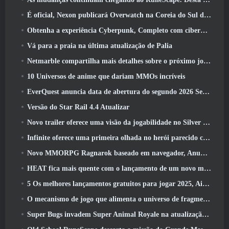
É oficial, Nexon publicará Overwatch na Coreia do Sul daqui para frente
Obtenha a experiência Cyberpunk, Completo com ciberpsicose, No próximo evento de crossover do Apex Legends
Vá para a praia na última atualização de Palia
Netmarble compartilha mais detalhes sobre o próximo jogo de nivelamento solo, Nivelamento Solo: KARMA na Anime Expo
10 Universos de anime que dariam MMOs incríveis
EverQuest anuncia data de abertura do segundo 2026 Servidor de expansão bloqueado por tempo
Versão do Star Rail 4.4 Atualizar
Novo trailer oferece uma visão da jogabilidade no Silver Palace
Infinite oferece uma primeira olhada no herói parecido com uma sereia chegando no SS13: Pós-luz
Novo MMORPG Ragnarok baseado em navegador, Anunciado o Universo Ragnarok
HEAT fica mais quente com o lançamento de um novo mapa do deserto
5 Os melhores lançamentos gratuitos para jogar 2025, Ainda vale a pena jogar 2026?
O mecanismo de jogo que alimenta o universo de fragmentos únicos do Eve Online agora é de código aberto
Super Bugs invadem Super Animal Royale na atualização ‘Super Natural’