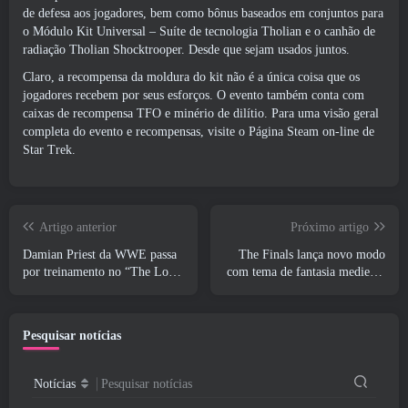
de defesa aos jogadores, bem como bônus baseados em conjuntos para
o Módulo Kit Universal – Suíte de tecnologia Tholian e o canhão de
radiação Tholian Shocktrooper. Desde que sejam usados ​​juntos.
Claro, a recompensa da moldura do kit não é a única coisa que os
jogadores recebem por seus esforços. O evento também conta com
caixas de recompensa TFO e minério de dilítio. Para uma visão geral
completa do evento e recompensas, visite o
Página Steam on-line de
Star Trek
.
Artigo anterior
Próximo artigo
Damian Priest da WWE passa
The Finals lança novo modo
por treinamento no “The Loot
com tema de fantasia medieval
Camp” no trailer de ação ao
‘Dragon’s Claim’
vivo do Burst Fest da Delta
Force
Pesquisar notícias
Notícias
Pesquisar notícias