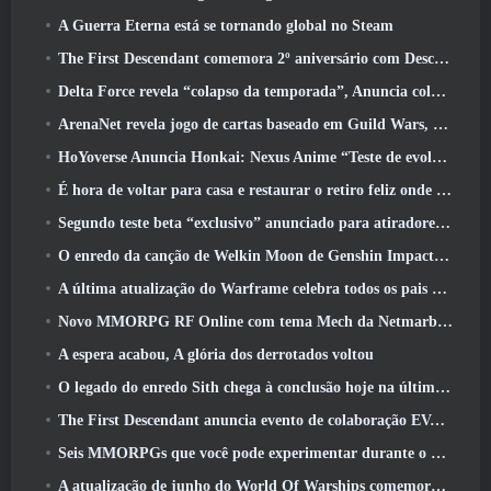
A Guerra Eterna está se tornando global no Steam
The First Descendant comemora 2º aniversário com Descendant Fest 2026 Fluxo
Delta Force revela “colapso da temporada”, Anuncia colaboração Rainbow Six Siege
ArenaNet revela jogo de cartas baseado em Guild Wars, Enevoado
HoYoverse Anuncia Honkai: Nexus Anime “Teste de evolução”
É hora de voltar para casa e restaurar o retiro feliz onde os ventos se encontram
Segundo teste beta “exclusivo” anunciado para atiradores de sobrevivência em equipe
O enredo da canção de Welkin Moon de Genshin Impact chega ao fim.. Na lua
A última atualização do Warframe celebra todos os pais do espaço
Novo MMORPG RF Online com tema Mech da Netmarble será lançado globalmente
A espera acabou, A glória dos derrotados voltou
O legado do enredo Sith chega à conclusão hoje na última atualização do SWTOR
The First Descendant anuncia evento de colaboração EVANGELION
Seis MMORPGs que você pode experimentar durante o Steam Next Fest
A atualização de junho do World Of Warships comemora o Dia da Independência dos EUA com uma nova campanha narrativa