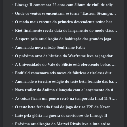
Lineage II comemora 22 anos com álbum de vinil de edição de colecionador
Onde os ventos se encontram se torna “Eastern Steampunk” na versão 2.0
O modo mais recente do primeiro descendente reúne batalhas difíceis de interceptação de vazio e as profundezas
Riot finalmente revela data de lançamento do modo clássico de League Of Legends
A espera pela atualização da habitação dos grandes jogadores do RuneScape acabou
Anunciada nova missão Soulframe Fable
O próximo arco de história do Warframe leva os jogadores a um novo mapa estelar, O Sistema Tau
A Universidade do Vale do Silício está oferecendo bolsas de estudo para jogos e alguns dos requisitos são interessantes
Endfield comemora seis meses de fábricas e tirolesas durante sua próxima atualização
Anunciado o terceiro estágio do teste beta fechado das batalhas de infantaria do War Thunder
Novo trailer do Aniimo é lançado com o lançamento do último teste beta fechado
As coisas ficam um pouco retrô na temporada final 11 Atualizar
O teste beta fechado final do jogo de tiro F2P da Nexon Sudden Attack Zero Point começou hoje
Lute pela glória na guerra de servidores do Lineage II
Próxima atualização do Marvel Rivals leva a luta até os deuses