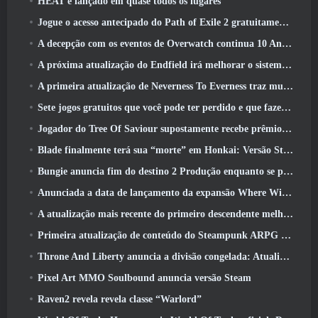
HEAT é lançado em quase todos os lugares
Jogue o acesso antecipado do Path of Exile 2 gratuitamente neste fim de semana
A decepção com os eventos de Overwatch continua 10 Aniversário do ano
A próxima atualização do Endfield irá melhorar o sistema de fábrica
A primeira atualização de Neverness To Everness traz muito para a mesa
Sete jogos gratuitos que você pode ter perdido e que fazem parte do Steam Ocean Fest
Jogador do Tree Of Saviour supostamente recebe prêmio especial por gastar US$ 100 mil no jogo
Blade finalmente terá sua “morte” em Honkai: Versão Star Rail 4.3
Bungie anuncia fim do destino 2 Produção enquanto se preparam para trabalhar em novos projetos
Anunciada a data de lançamento da expansão Where Winds Meet “Imperial Palace”
A atualização mais recente do primeiro descendente melhora o ciclo agrícola e atualiza o modo Onslaught
Primeira atualização de conteúdo do Steampunk ARPG Crystalfall para abordar “principais preocupações dos jogadores”
Throne And Liberty anuncia a divisão congelada: Atualização Nix
Pixel Art MMO Soulbound anuncia versão Steam
Raven2 revela revela classe “Warlord”