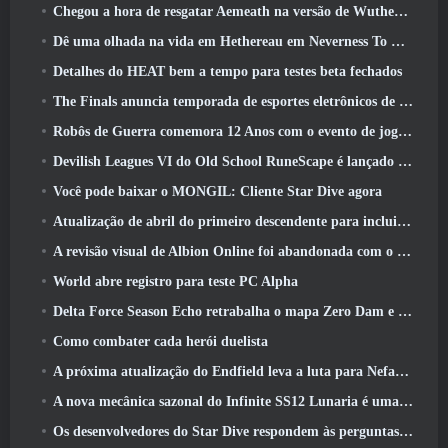
Chegou a hora de resgatar Aemeath na versão de Wuthering Waves 3.3 Atualizar
Dê uma olhada na vida em Hethereau em Neverness To Everness, vídeo de pré-visualização do jogo de lançamento
Detalhes do HEAT bem a tempo para testes beta fechados
The Finals anuncia temporada de esportes eletrônicos de US$ 200 mil
Robôs de Guerra comemora 12 Anos com o evento de jogos robóticos marcianos
Devilish Leagues VI do Old School RuneScape é lançado hoje
Você pode baixar o MONGIL: Cliente Star Dive agora
Atualização de abril do primeiro descendente para incluir versão beta do novo conteúdo do Endgame
A revisão visual de Albion Online foi abandonada com o lançamento da atualização Radiant Wilds hoje
World abre registro para teste PC Alpha
Delta Force Season Echo retrabalha o mapa Zero Dam e expande a jogabilidade das operações
Como combater cada herói duelista
A próxima atualização do Endfield leva a luta para Nefarith
A nova mecânica sazonal do Infinite SS12 Lunaria é uma das “maiores adições” ao jogo
Os desenvolvedores do Star Dive respondem às perguntas dos jogadores em uma transmissão ao vivo surpresa