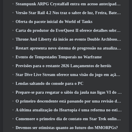
Steampunk ARPG Crystalfall entra em acesso antecipado, Mas não sem alguns problemas
Versão Star Rail 4.2 Nos traz o sabre de luz, Freira, Baterista Trailblazer e um emanador de euforia
Oferta do pacote inicial do World of Tanks
Carta do produtor do EverQuest II oferece detalhes sobre servidor de expansão bloqueado por tempo
Throne And Liberty dá início ao evento Double Archboss Spawn
Restart apresenta novo sistema de progressão na atualização da temporada SS4
Evento de Tempestades Temporais no Warframe
Previsões para o restante 2026 Lançamentos de heróis
Star Dive Live Stream oferece uma visão do jogo em ação antes do lançamento
Lendas saltando do console para o PC
Prepare-se para resgatar o sábio da jaula nas ligas VI do RuneScape da velha escola: Pactos Demoníacos
O primeiro descendente está passando por uma revisão de acordo com o Dev Stream
A última atualização do Heartopia é uma reforma no estilo Alice no país das maravilhas
Comemore o primeiro dia de contato em Star Trek online e ganhe uma nova versão do Nobel Intel Battlecruiser
Devemos ser otimistas quanto ao futuro dos MMORPGs?