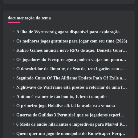
documentação do tema
A ilha de Wyrmscraig agora disponível para exploração no RuneScape da velha escola
Os melhores jogos gratuitos para jogar com seu time (2026)
Kakao Games anuncia novo RPG de ação, Donzela Guardiã
Os jogadores do Eterspire agora podem viajar um pouco no tempo… como um deleite
O descobridor de Jimothy, de Seattle, tem ligações com a ArenaNet, Então é claro que eles estão adicionando isso ao Guild Wars 2
Seguindo Curse Of The Allflame Update Path Of Exile anuncia várias mudanças com base no feedback
Nightwave do Warframe está prestes a retornar de uma forma chocante
Aniimo é realmente tão bonito, E bem tranquilo
O primeiro jogo Hololive oficial lançado esta semana
Guerras de Guildas 3 Permitirá que os jogadores experimentem o mundo de Tyria antes que os Elder Dragons acordem
6 Mods de áudio hilariantes e imperdíveis para Marvel Rivals
Quem quer um jogo de monopólio do RuneScape? Porque um está a caminho