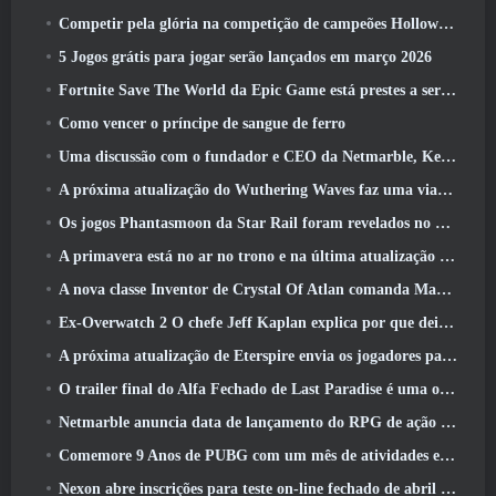
Competir pela glória na competição de campeões Hollow de New Eridu na próxima atualização do Zenless Zone Zero
5 Jogos grátis para jogar serão lançados em março 2026
Fortnite Save The World da Epic Game está prestes a ser gratuito para jogar
Como vencer o príncipe de sangue de ferro
Uma discussão com o fundador e CEO da Netmarble, Ken Kim, sobre a MONGIL: Mergulho nas Estrelas
A próxima atualização do Wuthering Waves faz uma viagem ao “lado negro”
Os jogos Phantasmoon da Star Rail foram revelados no 4.1 Programa Especial
A primavera está no ar no trono e na última atualização do Liberty
A nova classe Inventor de Crystal Of Atlan comanda Magitech Mechs em batalha
Ex-Overwatch 2 O chefe Jeff Kaplan explica por que deixou a Blizzard
A próxima atualização de Eterspire envia os jogadores para as minas anãs
O trailer final do Alfa Fechado de Last Paradise é uma obra de arte pequena, mas aterrorizante
Netmarble anuncia data de lançamento do RPG de ação para domar monstros Mongil: Mergulho nas Estrelas
Comemore 9 Anos de PUBG com um mês de atividades especiais
Nexon abre inscrições para teste on-line fechado de abril do MapleStory Classic World