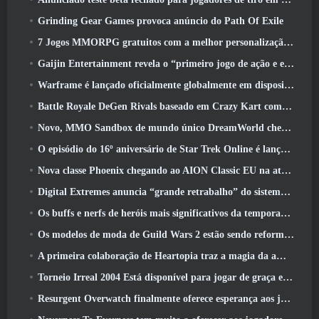
Grinding Gear Games provoca anúncio do Path Of Exile
7 Jogos MMORPG gratuitos com a melhor personalização de personagens
Gaijin Entertainment revela o “primeiro jogo de ação e extração espacial” Star Wrath
Warframe é lançado oficialmente globalmente em dispositivos Android
Battle Royale DeGen Rivals baseado em Crazy Kart combina todas as coisas que você provavelmente não sabia que queria combinadas
Novo, MMO Sandbox de mundo único DreamWorld chegando ao Steam com acesso antecipado
O episódio do 16º aniversário de Star Trek Online é lançado como parte da atualização de “corrupção”
Nova classe Phoenix chegando ao AION Classic EU na atualização ‘Ignite’
Digital Extremes anuncia “grande retrabalho” do sistema de progressão de jogadores do Soulframe
Os buffs e nerfs de heróis mais significativos da temporada 6.5
Os modelos de moda de Guild Wars 2 estão sendo reformulados com base no feedback dos jogadores
A primeira colaboração de Heartopia traz a magia da amizade de My Little Pony
Torneio Irreal 2004 Está disponível para jogar de graça e a Epic não processará ninguém por isso
Resurgent Overwatch finalmente oferece esperança aos jogadores