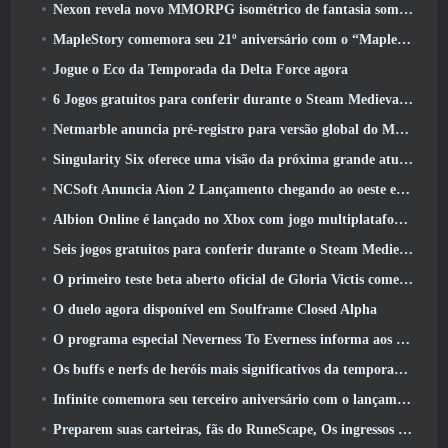
Nexon revela novo MMORPG isométrico de fantasia sombria, Brasas dos sem coroa
MapleStory comemora seu 21º aniversário com o “Maple University Event”
Jogue o Eco da Temporada da Delta Force agora
6 Jogos gratuitos para conferir durante o Steam Medieval Fest
Netmarble anuncia pré-registro para versão global do MMORPG de ficção científica RF Online Next
Singularity Six oferece uma visão da próxima grande atualização de Palia, The Royal Highlands
NCSoft Anuncia Aion 2 Lançamento chegando ao oeste este ano
Albion Online é lançado no Xbox com jogo multiplataforma completo
Seis jogos gratuitos para conferir durante o Steam Medieval Fest
O primeiro teste beta aberto oficial de Gloria Victis começa hoje
O duelo agora disponível em Soulframe Closed Alpha
O programa especial Neverness To Everness informa aos jogadores o que esperar dos lançamentos
Os buffs e nerfs de heróis mais significativos da temporada 7.5
Infinite comemora seu terceiro aniversário com o lançamento do SS12 Lunaria hoje
Preparem suas carteiras, fãs do RuneScape, Os ingressos para o RuneFest estão prestes a ser colocados à venda