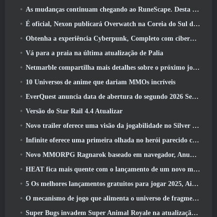
As mudanças continuam chegando ao RuneScape. Desta vez é a habitação do jogador
É oficial, Nexon publicará Overwatch na Coreia do Sul daqui para frente
Obtenha a experiência Cyberpunk, Completo com ciberpsicose, No próximo evento de crossover do Apex Legends
Vá para a praia na última atualização de Palia
Netmarble compartilha mais detalhes sobre o próximo jogo de nivelamento solo, Nivelamento Solo: KARMA na Anime Expo
10 Universos de anime que dariam MMOs incríveis
EverQuest anuncia data de abertura do segundo 2026 Servidor de expansão bloqueado por tempo
Versão do Star Rail 4.4 Atualizar
Novo trailer oferece uma visão da jogabilidade no Silver Palace
Infinite oferece uma primeira olhada no herói parecido com uma sereia chegando no SS13: Pós-luz
Novo MMORPG Ragnarok baseado em navegador, Anunciado o Universo Ragnarok
HEAT fica mais quente com o lançamento de um novo mapa do deserto
5 Os melhores lançamentos gratuitos para jogar 2025, Ainda vale a pena jogar 2026?
O mecanismo de jogo que alimenta o universo de fragmentos únicos do Eve Online agora é de código aberto
Super Bugs invadem Super Animal Royale na atualização ‘Super Natural’