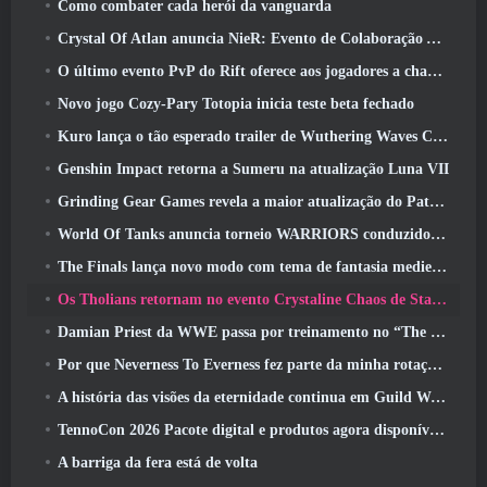
Como combater cada herói da vanguarda
Crystal Of Atlan anuncia NieR: Evento de Colaboração Automata
O último evento PvP do Rift oferece aos jogadores a chance de ganhar até 4000 Créditos e um novo título
Novo jogo Cozy-Pary Totopia inicia teste beta fechado
Kuro lança o tão esperado trailer de Wuthering Waves Cyberpunk: Crossover de Edgerunners
Genshin Impact retorna a Sumeru na atualização Luna VII
Grinding Gear Games revela a maior atualização do Path Of Exile II até agora, Retorno dos Antigos
World Of Tanks anuncia torneio WARRIORS conduzido pela comunidade
The Finals lança novo modo com tema de fantasia medieval ‘Dragon’s Claim’
Os Tholians retornam no evento Crystaline Chaos de Star Trek Online
Damian Priest da WWE passa por treinamento no “The Loot Camp” no trailer de ação ao vivo do Burst Fest da Delta Force
Por que Neverness To Everness fez parte da minha rotação, Por agora
A história das visões da eternidade continua em Guild Wars 2 Próxima semana
TennoCon 2026 Pacote digital e produtos agora disponíveis para compra
A barriga da fera está de volta