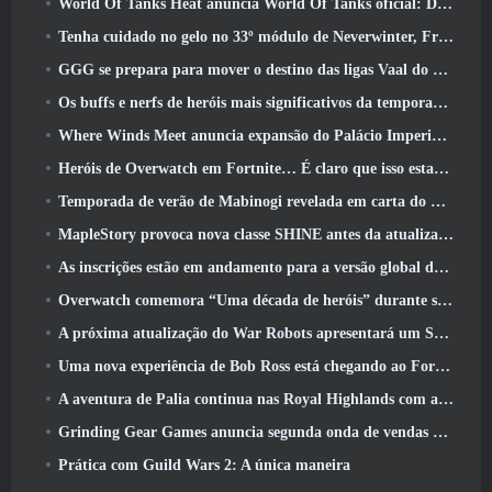
World Of Tanks Heat anuncia World Of Tanks oficial: Data de lançamento do HEAT
Tenha cuidado no gelo no 33º módulo de Neverwinter, Frio cortante
GGG se prepara para mover o destino das ligas Vaal do Path Of Exile 2 antes do lançamento do Return Of The Ancients
Os buffs e nerfs de heróis mais significativos da temporada 8
Where Winds Meet anuncia expansão do Palácio Imperial e compartilha um roteiro de conteúdo “massivo”
Heróis de Overwatch em Fortnite… É claro que isso estava prestes a acontecer
Temporada de verão de Mabinogi revelada em carta do produtor
MapleStory provoca nova classe SHINE antes da atualização de junho
As inscrições estão em andamento para a versão global do ‘Teste de Prólogo’ Limit Zero Breakers da NCSoft
Overwatch comemora “Uma década de heróis” durante seu 10º aniversário
A próxima atualização do War Robots apresentará um Sniper inspirado em Lovecraft
Uma nova experiência de Bob Ross está chegando ao Fortnite
A aventura de Palia continua nas Royal Highlands com a atualização de hoje
Grinding Gear Games anuncia segunda onda de vendas de ingressos ExileCon
Prática com Guild Wars 2: A única maneira