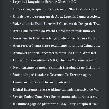
Legends é lançado no Steam e Xbox no PC
10 Personagens que os fãs querem no 2026 Lista de rivais da Marvel com maior probabilidade e qual a probabilidade de eles acontecerem
O mais novo personagem do Apex Legends é uma espécie de demônio da velocidade
Valve anuncia Team Fortress 2 Concurso de Design de Troféu ÜBERFEST
Azur Lane retorna ao World Of Warships mais uma vez
Neverness To Everness é lançado oficialmente para PC e consoles
Aion receberá uma classe totalmente nova na próxima atualização do Dread Blade
ArenaNet anuncia lançamento móvel do Guild Wars Reforged
O produtor executivo da STO, Thomas Marrone, e o diretor criativo da Neverwinter, Randy Mosiondz, discutem os jogos e o futuro do Cryptic
Nova variante do modo Skirmish introduzida no último ato de Valorant
Você pode pré-instalar o Neverness To Everness agora
Como combater cada herói estrategista
Digital Extremes revela o último capítulo narrativo do Warframe com novos curtas de anime
Versão Zenless Zone Zero Steam anunciada durante a versão 2.8 Programa Especial
ID anuncia jogo de plataforma Cosy Party Totopia durante o Xbox Showcase, Começa o recrutamento beta