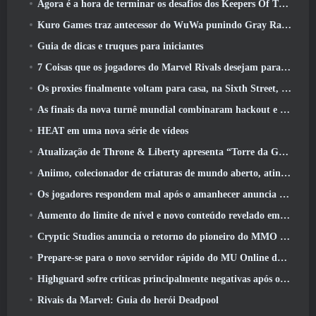
Agora é a hora de terminar os desafios dos Keepers Of The Flame no Path Of Exile durante o Legacy Of Phrecia
Kuro Games traz antecessor do WuWa punindo Gray Raven para o Steam
Guia de dicas e truques para iniciantes
7 Coisas que os jogadores do Marvel Rivals desejam para o jogo 2026
Os proxies finalmente voltam para casa, na Sixth Street, na versão Zenless Zone Zero 2.6 Atualizar
As finais da nova turnê mundial combinaram hackout e lasers orbitais
HEAT em uma nova série de vídeos
Atualização de Throne & Liberty apresenta “Torre da Ganância” gerada aleatoriamente
Aniimo, colecionador de criaturas de mundo aberto, atinge as notas certas
Os jogadores respondem mal após o amanhecer anuncia planos para pular roteiros para EverQuest e EQ2
Aumento do limite de nível e novo conteúdo revelado em Phantasy Star Online 2: Fluxo de onda de título NGS
Cryptic Studios anuncia o retorno do pioneiro do MMO Jack Emmert como CEO
Prepare-se para o novo servidor rápido do MU Online durante o pré-evento
Highguard sofre críticas principalmente negativas após o lançamento
Rivais da Marvel: Guia do herói Deadpool