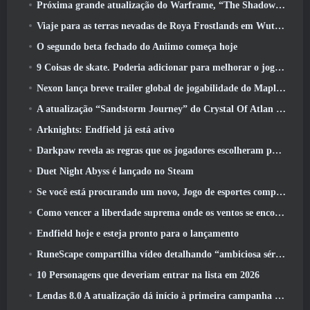
Próxima grande atualização do Warframe, “The Shadowgrapher” chegará em março
Viaje para as terras nevadas de Roya Frostlands em Wuthering Waves, próxima versão 3.1
O segundo beta fechado do Aniimo começa hoje
9 Coisas de skate. Poderia adicionar para melhorar o jogo em 2026
Nexon lança breve trailer global de jogabilidade do MapleStory Classic World
A atualização “Sandstorm Journey” do Crystal Of Atlan aumenta o limite de nível para 70
Arknights: Endfield já está ativo
Darkpaw revela as regras que os jogadores escolheram para o próximo servidor Frostreaver do EverQuest
Duet Night Abyss é lançado no Steam
Se você está procurando um novo, Jogo de esportes competitivos, O teste beta fechado do futebol freestyle 2 Está a caminho
Como vencer a liberdade suprema onde os ventos se encontram
Endfield hoje e esteja pronto para o lançamento
RuneScape compartilha vídeo detalhando “ambiciosa série de atualizações de conteúdo”
10 Personagens que deveriam entrar na lista em 2026
Lendas 8.0 A atualização dá início à primeira campanha de 2026