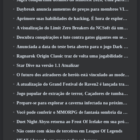
Daybreak anuncia aumentos de preços para membros VIP do Lord Of The Rings Online
Aprimore suas habilidades de hacking, É hora de explorar a cidade noturna em ondas uivantes
A visualização do Limit Zero Breakers da NCSoft dá uma ideia do que esperar do próximo teste do prólogo
Descubra conspirações e lute contra gatos gigantes em seu tempo de inatividade na última atualização de Where Winds Meet
Anunciada a data do teste beta aberto para o jogo Dark Fantasy Extraction, Caçador da Névoa
Ragnarok Origin Classic traz de volta uma jogabilidade justa de MMORPG e CBT abre em junho 4
Star Dive na versão 1.1 Atualizar
O futuro dos atiradores de heróis está vinculado ao modelo de serviço ao vivo F2P?
A atualização do Grand Festival de Raven2 é lançada trazendo consigo a nova classe Warlord
Jogo popular de extração de terror, Caçadores de tumbas, Lançamentos no Ocidente
Prepare-se para explorar a caverna infectada na próxima atualização do Eterspire
Você pode conferir o MMORPG de fantasia sombria da Nexon, Embers Of The Uncrown, durante o Steam Next Fest
Duet Night Abyss retorna ao Frost Of Icelake em sua próxima atualização Steampunk
Não conte com skins de terceiros em League Of Legends