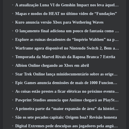
A atualização Luna VI do Genshin Impact nos leva àquele lugar sobre o qual Mondstadt continua falando, mas nunca vimos
Mapas e modos do HEAT no último vídeo de “Fundações”
Kuro anuncia versão Xbox para Wuthering Waves
O lançamento final adiciona um pouco de fantasia como temporada 10 Lançamentos
Explore as ruínas decadentes do “Império Walthen” na próxima grande atualização do RAVEN2
Warframe agora disponível no Nintendo Switch 2, Bem a tempo para o lançamento do Shadowgrapher
Temporada da Marvel Rivais da Raposa Branca 7 Estréia
Albion Online chegando ao Xbox em abril
Star Trek Online lança minidocumentário sobre as origens da Federação para comemorar o 16º aniversário
Epic Games anuncia demissões de mais de 1000 Funcionários, Citando “Desaceleração no Engajamento Fortnite”
As coisas estão prestes a ficar elétricas no próximo evento Aftershock do Apex Legends
Pawprint Studios anuncia que Aniimo chegará ao PlayStation 5 E a Epic Games Store nos lançamentos
A primeira parte da “maior expansão de área” da história do RuneScape é lançada hoje
São os sete pecados capitais: Origem boa? Revisão honesta
Digital Extremes pede desculpas aos jogadores pela angústia causada por “convites nefastos” no Warframe