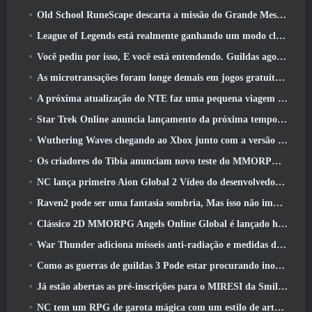
Old School RuneScape descarta a missão do Grande Mestre ‘The Blood Moon Rises’, Encerrando uma missão de 20 anos
League of Legends está realmente ganhando um modo clássico
Você pediu por isso, E você está entendendo. Guildas agora estão disponíveis em Eterspire
As microtransações foram longe demais em jogos gratuitos?
A próxima atualização do NTE faz uma pequena viagem paralela a um jogo de mesa de fantasia
Star Trek Online anuncia lançamento da próxima temporada “Undiscovered”
Wuthering Waves chegando ao Xbox junto com a versão 3.5 Atualizar
Os criadores do Tibia anunciam novo teste do MMORPG de zumbis da velha escola, Persistir on-line
NC lança primeiro Aion Global 2 Vídeo do desenvolvedor, Compartilhando detalhes sobre o jogo
Raven2 pode ser uma fantasia sombria, Mas isso não impede a diversão do verão
Clássico 2D MMORPG Angels Online Global é lançado hoje
War Thunder adiciona mísseis anti-radiação e medidas de suporte eletrônico na atualização da cavalaria pesada
Como as guerras de guildas 3 Pode estar procurando inovar no espaço MMO
Já estão abertas as pré-inscrições para o MIRESI da Smilegate: Futuro Invisível
NC tem um RPG de garota mágica com um estilo de arte inspirado em anime dos anos 90 em desenvolvimento