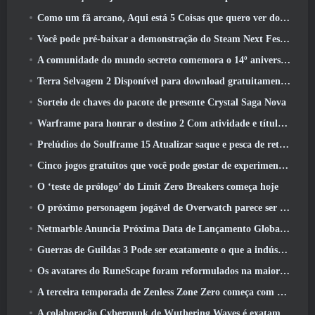
Como um fã arcano, Aqui está 5 Coisas que quero ver do MMO Riot
Você pode pré-baixar a demonstração do Steam Next Fest de Embers Of The Uncrowned Tomorrow
A comunidade do mundo secreto comemora o 14º aniversário com um mistério que eles devem resolver juntos
Terra Selvagem 2 Disponível para download gratuitamente (E manter) Por tempo limitado
Sorteio de chaves do pacote de presente Crystal Saga Nova
Warframe para honrar o destino 2 Com atividade e título especiais no jogo
Prelúdios do Soulframe 15 Atualizar saque e pesca de retrabalhos
Cinco jogos gratuitos que você pode gostar de experimentar durante o Bullet Fest
O ‘teste de prólogo’ do Limit Zero Breakers começa hoje
O próximo personagem jogável de Overwatch parece ser um chefe do crime ciborgue sobrecarregado
Netmarble Anuncia Próxima Data de Lançamento Global RF Online
Guerras de Guildas 3 Pode ser exatamente o que a indústria de MMO precisa agora
Os avatares do RuneScape foram reformulados na maior atualização visual do jogo nos últimos dez anos
A terceira temporada de Zenless Zone Zero começa com uma viagem para uma ilha Bangboo no céu, E para a plataforma Steam
A colaboração Cyberpunk de Wuthering Waves é exatamente o que eu quero dos meus eventos de crossover de videogame