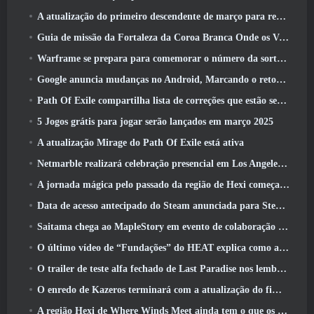
A atualização do primeiro descendente de março para reequilibrar Sharen e também introduzir novo conteúdo
Guia de missão da Fortaleza da Coroa Branca Onde os Ventos Encontram
Warframe se prepara para comemorar o número da sorte 13 Com eventos de aniversário
Google anuncia mudanças no Android, Marcando o retorno do Fortnite à Play Store
Path Of Exile compartilha lista de correções que estão sendo trabalhadas após o lançamento do Mirage
5 Jogos grátis para jogar serão lançados em março 2025
A atualização Mirage do Path Of Exile está ativa
Netmarble realizará celebração presencial em Los Angeles. Antes dos Sete Pecados Capitais: Lançamento de origem
A jornada mágica pelo passado da região de Hexi começa onde os ventos se encontram hoje
Data de acesso antecipado do Steam anunciada para Steampunk ARPG Crystalfall
Saitama chega ao MapleStory em evento de colaboração One-Punch Man
O último vídeo de “Fundações” do HEAT explica como agentes e tanques trabalham juntos
O trailer de teste alfa fechado de Last Paradise nos lembra como é realmente sobreviver ao apocalipse zumbi
O enredo de Kazeros terminará com a atualização do fim do abismo de Lost Ark
A região Hexi de Where Winds Meet ainda tem o que os jogadores amam, ao mesmo tempo que é uma experiência única