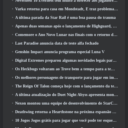
Neverness To Everness tem muito a oferecer aos jogadores, Particularmente divertido
Varka retorna para casa em Mondstadt, E traz problemas com ele na atualização Luna V do Genshin Impact
A última parada da Star Rail é uma boa pausa do trauma
Apenas duas semanas após o lançamento de Highguard, Wildlight Entertainment anuncia demissões
Comemore o Ano Novo Lunar nas finais com o retorno do ‘Modo Bank It’
Last Paradise anuncia data de teste alfa fechado
Genshin Impact anuncia programa especial Luna V
Digital Extremes preparou algumas novidades legais para comemorar o ano novo lunar no Warframe
Os Heckbugs voltaram ao Trove bem a tempo para a temporada do amor
Os melhores personagens de transporte para jogar em impasse
The Reign Of Talon começa hoje com o lançamento da temporada Overwatch 1: Conquista
A última atualização do Duet Night Abyss apresenta montagens
Nexon montou uma equipe de desenvolvimento de StarCraft Shooter de acordo com relatório do canal coreano
Deathwing retorna a Hearthstone na próxima expansão do Cataclismo
10 Jogos Jogos grátis para jogar que você pode ter esquecido que estão participando do PvP Fest do Steam