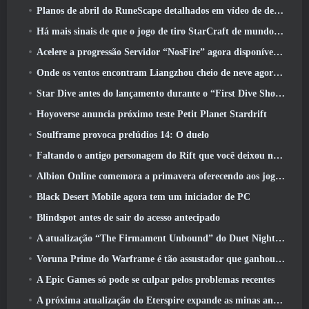
Planos de abril do RuneScape detalhados em vídeo de desenvolvimento
Há mais sinais de que o jogo de tiro StarCraft de mundo aberto pode ser uma coisa real
Acelere a progressão Servidor “NosFire” agora disponível no NosTale
Onde os ventos encontram Liangzhou cheio de neve agora disponível com o lançamento da versão 1.5
Star Dive antes do lançamento durante o “First Dive Show”
Hoyoverse anuncia próximo teste Petit Planet Stardrift
Soulframe provoca prelúdios 14: O duelo
Faltando o antigo personagem do Rift que você deixou no servidor morto? Gamigo tem uma solução para isso
Albion Online comemora a primavera oferecendo aos jogadores uma linda montaria de coelhinho
Black Desert Mobile agora tem um iniciador de PC
Blindspot antes de sair do acesso antecipado
A atualização “The Firmament Unbound” do Duet Night Abyss encerra o enredo de Huaxu
Voruna Prime do Warframe é tão assustador que ganhou seu próprio trailer da Red Band
A Epic Games só pode se culpar pelos problemas recentes
A próxima atualização do Eterspire expande as minas anãs e oferece uma revisão completa do combate aos chefes