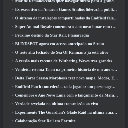
Mar de Remanescentes quer navegar direto para a grandeza
Ex-executivo da Amazon Games Studios liderará a publicação ocidental da Aion 2
O sistema de instalações compartilhadas da Endfield fala sobre os jogadores
Super Animal Royale comemora o ano novo lunar com três semanas de eventos de super cavalos
Próximo destino da Star Rail, Planarcádia
BLINDSPOT agora em acesso antecipado no Steam
O teste alfa fechado do Sea Of Remnants já está ativo
A versão mais recente de Wuthering Waves traz grandes quedas de conhecimento e mudanças na qualidade de vida
Vendetta retoma Talon na primeira história de um ano em Overwatch (Não “2”, A Blizzard está abandonando isso)
Delta Force Season Morphosis traz novo mapa, Modos, E melhorias solicitadas pelos jogadores
Endfield Patch concederá a cada jogador um personagem seis estrelas grátis de sua escolha
Comemore o Ano Novo Luna com o lançamento da Maravilha de Inverno de Palia: Atualização de Ano Novo de Riffrocin
Verdade revelada na última transmissão ao vivo
Experimente The Guardian’s Glade Raid na última atualização de Guild Wars 2 começando hoje
Colaboração Star Rail em Fortnite