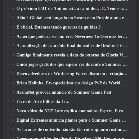
O próximo CBT de Aniimo está a caminho… E, Temos uma janela oficial de lançamento
Aião 2 Global será lançado no Steam e no Purple ainda este ano
É oficial, Estamos tendo guerras de guildas 3
Achei que poderia ser um erro Neverness To Everness ter o evento Porsche Collab Gacha tão cedo, Mas eu estava errado
A atualização de conteúdo final do trailer de Destiny 2 é um grito de guerra
Gamigo finalmente revela a data do retorno de Gloria Victis, Será que sobreviverá na segunda vez?
Cinco jogos gratuitos que espero ver durante o Summer Game Fest
Desenvolvedores de Wuthering Waves discutem a criação da sequência de batalha Lahai-Roi Mech
Brian Holinka, Ex-especialista em design PvP de World Of Warcraft, Junta-se à equipe MMO de League Of Legends
ArenaNet provoca anúncio do Summer Game Fest
Livro de Arte Filhos da Luz
Novo vídeo do NTE Lore explica anomalias, Espere, E como uma organização ‘secreta’ rastreia tudo
Digital Extremes anuncia planos para o Summer Game Fest
As lacunas de conteúdo não são tão ruins quanto costumavam ser
Jagex compartilha detalhes do Runefest 2026, Uma parte da comemoração do 25º aniversário do RuneScape IP