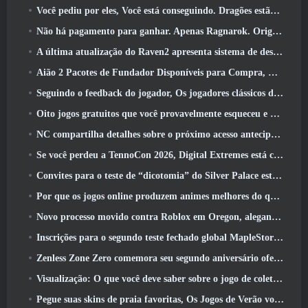
Você pediu por eles, Você está conseguindo. Dragões estão chegando a Albion Online
Não há pagamento para ganhar. Apenas Ragnarok. Origin Classic é lançado em julho 23
A última atualização do Raven2 apresenta sistema de despertar de habilidades, Oferecendo aos jogadores mais maneiras de aprimorar suas habilidades
Aião 2 Pacotes de Fundador Disponíveis para Compra, Completo com cinco dias de acesso antecipado
Seguindo o feedback do jogador, Os jogadores clássicos de League Of Legends não terão que pagar por skins clássicas
Oito jogos gratuitos que você provavelmente esqueceu e que fazem parte do Steam’s Train Fest
NC compartilha detalhes sobre o próximo acesso antecipado do Aion 2
Se você perdeu a TennoCon 2026, Digital Extremes está compartilhando todos os painéis
Convites para o teste de “dicotomia” do Silver Palace estão sendo enviados
Por que os jogos online produzem animes melhores do que os jogos de anime
Novo processo movido contra Roblox em Oregon, alegando incidente com cuidados infantis
Inscrições para o segundo teste fechado global MapleStory Classic World
Zenless Zone Zero comemora seu segundo aniversário oferecendo aos jogadores a escolha de um agente S-Rank gratuito
Visualização: O que você deve saber sobre o jogo de coleta de criaturas da HoYoverse, Honkai: Link Alma
Pegue suas skins de praia favoritas, Os Jogos de Verão voltaram ao Overwatch