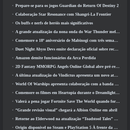
Prepare-se para os jogos Guardian do Return Of Destiny 2
Colaboração Star Resonance com Shangri-La Frontier
Os buffs e nerfs de heróis mais significativos
A grande atualização da nona onda do War Thunder melhora a aparência das batalhas navais com visuais aquáticos aprimorados
Comemore o 18º aniversário de Mabinogi com três semanas de eventos e recompensas
Duet Night Abyss Devs emite declaração oficial sobre recente incidente de malware após atualização do jogo
Amazon demite funcionários da Arca Perdida
2D Fantasy MMORPG Angels Online Global abre pré-registro
A última atualização do Vindictus apresenta um novo ataque onde os jogadores enfrentarão o Guardião de Caliburn
World Of Warships apresenta colaboração com a banda sueca de heavy metal Sabaton
Comemore os filmes em Heartopia durante o Dreamlight Cinematics Festival
Valerá a pena jogar Fortnite Save The World quando for grátis?
“Grande revisão visual” chegará a Albion Online em abril
Retorne ao Elderwood na atualização “Toadstool Tales” de Palia
Origin disponível no Steam e PlayStation 5 À frente da marcha 23 Lançar