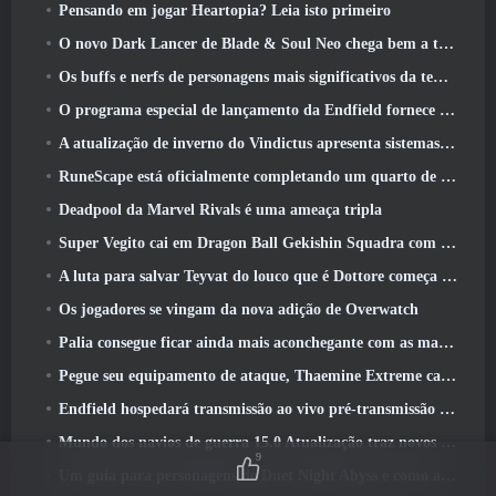
Pensando em jogar Heartopia? Leia isto primeiro
O novo Dark Lancer de Blade & Soul Neo chega bem a tempo para o primeiro aniversário
Os buffs e nerfs de personagens mais significativos da temporada 6
O programa especial de lançamento da Endfield fornece detalhes sobre o sistema de monetização do jogo
A atualização de inverno do Vindictus apresenta sistemas para facilitar a progressão dos jogadores
RuneScape está oficialmente completando um quarto de século
Deadpool da Marvel Rivals é uma ameaça tripla
Super Vegito cai em Dragon Ball Gekishin Squadra com a chegada da temporada 3
A luta para salvar Teyvat do louco que é Dottore começa hoje em Genshin Impact
Os jogadores se vingam da nova adição de Overwatch
Palia consegue ficar ainda mais aconchegante com as maravilhas do inverno: Atualização do Santuário Preso na Neve
Pegue seu equipamento de ataque, Thaemine Extreme cai na Arca Perdida amanhã
Endfield hospedará transmissão ao vivo pré-transmissão ao vivo esta semana
Mundo dos navios de guerra 15.0 Atualização traz novos navios de guerra europeus, Uma colaboração de comandante e muito mais
9
Um guia para personagens de Duet Night Abyss e como adquiri-los