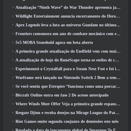
Atualização “Ninth Wave” do War Thunder apresenta jatos Rank IX
Wildlight Entertainment anuncia encerramento do Hero Shooter Highguard gratuito
Apex Legends leva a luta ao universo Gundam no último evento de crossover
Frontiers comemora um ano de combate mecânico com eventos de aniversário
5v5 MOBA Stonehold agora em beta aberto
A primeira grande atualização do Endfield vem com muitas otimizações
A atualização de hoje do RuneScape torna os estilos de combate originais do MMORPG mais fáceis de aprender
Experimentei o Crystalfall para o Steam Next Fest e foi isso que aprendi
Warframe será lançado no Nintendo Switch 2 Bem a tempo para a próxima grande atualização, O Shadowgrapher
Se você sentiu que Eterspire “funciona como uma porcaria”, O diretor criativo diz que isso não acontece mais
Bitcraft Online entra em fase 2 De acesso antecipado
Where Winds Meet Offer Veja a primeira grande expansão na transmissão ao vivo Hexi
Resgate Djinn e receba desejos na Mirage League do Path Of Exile
Riot Games emite segundo conjunto de demissões este mês
Revelada a data de lançamento global de Neverness To Everness