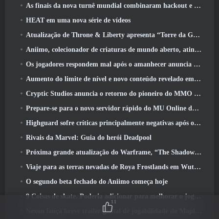
As finais da nova turnê mundial combinaram hackout e lasers orbitais
HEAT em uma nova série de vídeos
Atualização de Throne & Liberty apresenta “Torre da Ganância” gerada aleatoriamente
Aniimo, colecionador de criaturas de mundo aberto, atinge as notas certas
Os jogadores respondem mal após o amanhecer anuncia planos para pular roteiros para EverQuest e EQ2
Aumento do limite de nível e novo conteúdo revelado em Phantasy Star Online 2: Fluxo de onda de título NGS
Cryptic Studios anuncia o retorno do pioneiro do MMO Jack Emmert como CEO
Prepare-se para o novo servidor rápido do MU Online durante o pré-evento
Highguard sofre críticas principalmente negativas após o lançamento
Rivais da Marvel: Guia do herói Deadpool
Próxima grande atualização do Warframe, “The Shadowgrapher” chegará em março
Viaje para as terras nevadas de Roya Frostlands em Wuthering Waves, próxima versão 3.1
O segundo beta fechado do Aniimo começa hoje
9 Coisas de skate. Poderia adicionar para melhorar o jogo em 2026
11
Nexon lança breve trailer global de jogabilidade do MapleStory Classic World