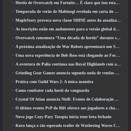
Heróis de Overwatch em Fortnite… É claro que isso estava prestes a acontecer
Temporada de verão de Mabinogi revelada em carta do produtor
MapleStory provoca nova classe SHINE antes da atualização de junho
As inscrições estão em andamento para a versão global do ‘Teste de Prólogo’ Limit Zero Breakers da NCSoft
Overwatch comemora “Uma década de heróis” durante seu 10º aniversário
A próxima atualização do War Robots apresentará um Sniper inspirado em Lovecraft
Uma nova experiência de Bob Ross está chegando ao Fortnite
A aventura de Palia continua nas Royal Highlands com a atualização de hoje
Grinding Gear Games anuncia segunda onda de vendas de ingressos ExileCon
Prática com Guild Wars 2: A única maneira
Como combater cada herói da vanguarda
Crystal Of Atlan anuncia NieR: Evento de Colaboração Automata
O último evento PvP do Rift oferece aos jogadores a chance de ganhar até 4000 Créditos e um novo título
Novo jogo Cozy-Pary Totopia inicia teste beta fechado
Kuro lança o tão esperado trailer de Wuthering Waves Cyberpunk: Crossover de Edgerunners