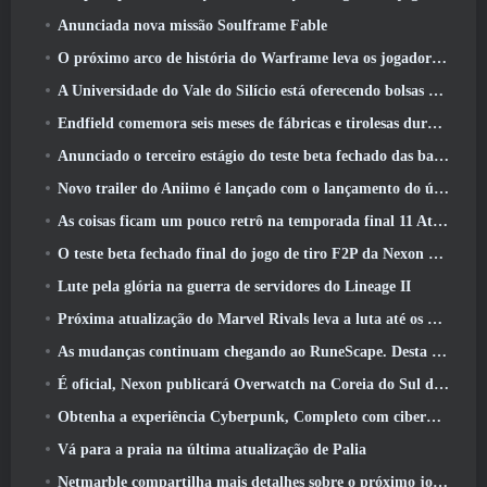
Anunciada nova missão Soulframe Fable
O próximo arco de história do Warframe leva os jogadores a um novo mapa estelar, O Sistema Tau
A Universidade do Vale do Silício está oferecendo bolsas de estudo para jogos e alguns dos requisitos são interessantes
Endfield comemora seis meses de fábricas e tirolesas durante sua próxima atualização
Anunciado o terceiro estágio do teste beta fechado das batalhas de infantaria do War Thunder
Novo trailer do Aniimo é lançado com o lançamento do último teste beta fechado
As coisas ficam um pouco retrô na temporada final 11 Atualizar
O teste beta fechado final do jogo de tiro F2P da Nexon Sudden Attack Zero Point começou hoje
Lute pela glória na guerra de servidores do Lineage II
Próxima atualização do Marvel Rivals leva a luta até os deuses
As mudanças continuam chegando ao RuneScape. Desta vez é a habitação do jogador
É oficial, Nexon publicará Overwatch na Coreia do Sul daqui para frente
Obtenha a experiência Cyberpunk, Completo com ciberpsicose, No próximo evento de crossover do Apex Legends
Vá para a praia na última atualização de Palia
Netmarble compartilha mais detalhes sobre o próximo jogo de nivelamento solo, Nivelamento Solo: KARMA na Anime Expo