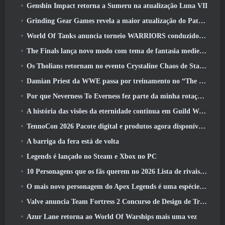
Genshin Impact retorna a Sumeru na atualização Luna VII
Grinding Gear Games revela a maior atualização do Path Of Exile II até agora, Retorno dos Antigos
World Of Tanks anuncia torneio WARRIORS conduzido pela comunidade
The Finals lança novo modo com tema de fantasia medieval ‘Dragon’s Claim’
Os Tholians retornam no evento Crystaline Chaos de Star Trek Online
Damian Priest da WWE passa por treinamento no “The Loot Camp” no trailer de ação ao vivo do Burst Fest da Delta Force
Por que Neverness To Everness fez parte da minha rotação, Por agora
A história das visões da eternidade continua em Guild Wars 2 Próxima semana
TennoCon 2026 Pacote digital e produtos agora disponíveis para compra
A barriga da fera está de volta
Legends é lançado no Steam e Xbox no PC
10 Personagens que os fãs querem no 2026 Lista de rivais da Marvel com maior probabilidade e qual a probabilidade de eles acontecerem
O mais novo personagem do Apex Legends é uma espécie de demônio da velocidade
Valve anuncia Team Fortress 2 Concurso de Design de Troféu ÜBERFEST
Azur Lane retorna ao World Of Warships mais uma vez