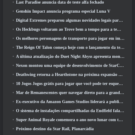
Last Paradise anuncia data de teste alfa fechado
Genshin Impact anuncia programa especial Luna V
Digital Extremes preparou algumas novidades legais para comemorar o ano novo lunar no Warframe
Os Heckbugs voltaram ao Trove bem a tempo para a temporada do amor
Os melhores personagens de transporte para jogar em impasse
The Reign Of Talon começa hoje com o lançamento da temporada Overwatch 1: Conquista
A última atualização do Duet Night Abyss apresenta montagens
Nexon montou uma equipe de desenvolvimento de StarCraft Shooter de acordo com relatório do canal coreano
Deathwing retorna a Hearthstone na próxima expansão do Cataclismo
10 Jogos Jogos grátis para jogar que você pode ter esquecido que estão participando do PvP Fest do Steam
Mar de Remanescentes quer navegar direto para a grandeza
Ex-executivo da Amazon Games Studios liderará a publicação ocidental da Aion 2
O sistema de instalações compartilhadas da Endfield fala sobre os jogadores
Super Animal Royale comemora o ano novo lunar com três semanas de eventos de super cavalos
Próximo destino da Star Rail, Planarcádia