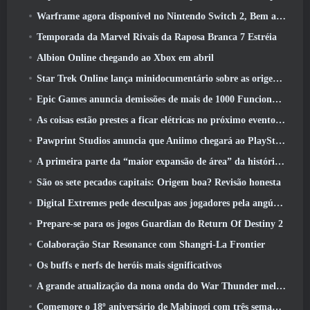
Warframe agora disponível no Nintendo Switch 2, Bem a tempo para o lançamento do Shadowgrapher
Temporada da Marvel Rivais da Raposa Branca 7 Estréia
Albion Online chegando ao Xbox em abril
Star Trek Online lança minidocumentário sobre as origens da Federação para comemorar o 16º aniversário
Epic Games anuncia demissões de mais de 1000 Funcionários, Citando “Desaceleração no Engajamento Fortnite”
As coisas estão prestes a ficar elétricas no próximo evento Aftershock do Apex Legends
Pawprint Studios anuncia que Aniimo chegará ao PlayStation 5 E a Epic Games Store nos lançamentos
A primeira parte da “maior expansão de área” da história do RuneScape é lançada hoje
São os sete pecados capitais: Origem boa? Revisão honesta
Digital Extremes pede desculpas aos jogadores pela angústia causada por “convites nefastos” no Warframe
Prepare-se para os jogos Guardian do Return Of Destiny 2
Colaboração Star Resonance com Shangri-La Frontier
Os buffs e nerfs de heróis mais significativos
A grande atualização da nona onda do War Thunder melhora a aparência das batalhas navais com visuais aquáticos aprimorados
Comemore o 18º aniversário de Mabinogi com três semanas de eventos e recompensas