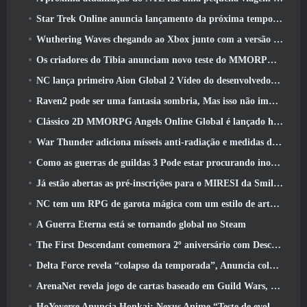
Star Trek Online anuncia lançamento da próxima temporada “Undiscovered”
Wuthering Waves chegando ao Xbox junto com a versão 3.5 Atualizar
Os criadores do Tibia anunciam novo teste do MMORPG de zumbis da velha escola, Persistir on-line
NC lança primeiro Aion Global 2 Vídeo do desenvolvedor, Compartilhando detalhes sobre o jogo
Raven2 pode ser uma fantasia sombria, Mas isso não impede a diversão do verão
Clássico 2D MMORPG Angels Online Global é lançado hoje
War Thunder adiciona mísseis anti-radiação e medidas de suporte eletrônico na atualização da cavalaria pesada
Como as guerras de guildas 3 Pode estar procurando inovar no espaço MMO
Já estão abertas as pré-inscrições para o MIRESI da Smilegate: Futuro Invisível
NC tem um RPG de garota mágica com um estilo de arte inspirado em anime dos anos 90 em desenvolvimento
A Guerra Eterna está se tornando global no Steam
The First Descendant comemora 2º aniversário com Descendant Fest 2026 Fluxo
Delta Force revela “colapso da temporada”, Anuncia colaboração Rainbow Six Siege
ArenaNet revela jogo de cartas baseado em Guild Wars, Enevoado
HoYoverse Anuncia Honkai: Nexus Anime “Teste de evolução”