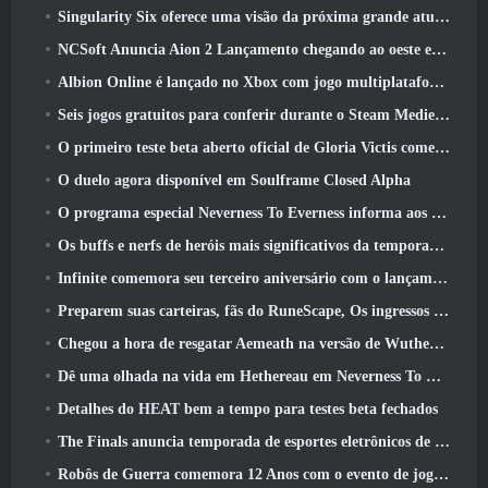
Singularity Six oferece uma visão da próxima grande atualização de Palia, The Royal Highlands
NCSoft Anuncia Aion 2 Lançamento chegando ao oeste este ano
Albion Online é lançado no Xbox com jogo multiplataforma completo
Seis jogos gratuitos para conferir durante o Steam Medieval Fest
O primeiro teste beta aberto oficial de Gloria Victis começa hoje
O duelo agora disponível em Soulframe Closed Alpha
O programa especial Neverness To Everness informa aos jogadores o que esperar dos lançamentos
Os buffs e nerfs de heróis mais significativos da temporada 7.5
Infinite comemora seu terceiro aniversário com o lançamento do SS12 Lunaria hoje
Preparem suas carteiras, fãs do RuneScape, Os ingressos para o RuneFest estão prestes a ser colocados à venda
Chegou a hora de resgatar Aemeath na versão de Wuthering Waves 3.3 Atualizar
Dê uma olhada na vida em Hethereau em Neverness To Everness, vídeo de pré-visualização do jogo de lançamento
Detalhes do HEAT bem a tempo para testes beta fechados
The Finals anuncia temporada de esportes eletrônicos de US$ 200 mil
Robôs de Guerra comemora 12 Anos com o evento de jogos robóticos marcianos