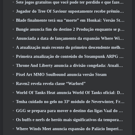
Sete jogos gratuitos que você pode ter perdido e que fazem parte do Steam Ocean Fest
Jogador do Tree Of Saviour supostamente recebe prêmio especial por gastar US$ 100 mil no jogo
Blade finalmente terá sua “morte” em Honkai: Versão Star Rail 4.3
Bungie anuncia fim do destino 2 Produção enquanto se preparam para trabalhar em novos projetos
Anunciada a data de lançamento da expansão Where Winds Meet “Imperial Palace”
A atualização mais recente do primeiro descendente melhora o ciclo agrícola e atualiza o modo Onslaught
Primeira atualização de conteúdo do Steampunk ARPG Crystalfall para abordar “principais preocupações dos jogadores”
Throne And Liberty anuncia a divisão congelada: Atualização Nix
Pixel Art MMO Soulbound anuncia versão Steam
Raven2 revela revela classe “Warlord”
World Of Tanks Heat anuncia World Of Tanks oficial: Data de lançamento do HEAT
Tenha cuidado no gelo no 33º módulo de Neverwinter, Frio cortante
GGG se prepara para mover o destino das ligas Vaal do Path Of Exile 2 antes do lançamento do Return Of The Ancients
Os buffs e nerfs de heróis mais significativos da temporada 8
Where Winds Meet anuncia expansão do Palácio Imperial e compartilha um roteiro de conteúdo “massivo”