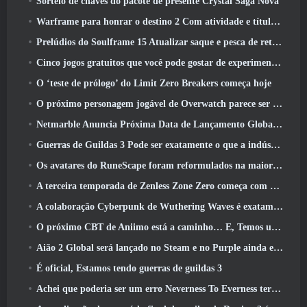
Sorteio de chaves do pacote de presente Crystal Saga Nova
Warframe para honrar o destino 2 Com atividade e título especiais no jogo
Prelúdios do Soulframe 15 Atualizar saque e pesca de retrabalhos
Cinco jogos gratuitos que você pode gostar de experimentar durante o Bullet Fest
O ‘teste de prólogo’ do Limit Zero Breakers começa hoje
O próximo personagem jogável de Overwatch parece ser um chefe do crime ciborgue sobrecarregado
Netmarble Anuncia Próxima Data de Lançamento Global RF Online
Guerras de Guildas 3 Pode ser exatamente o que a indústria de MMO precisa agora
Os avatares do RuneScape foram reformulados na maior atualização visual do jogo nos últimos dez anos
A terceira temporada de Zenless Zone Zero começa com uma viagem para uma ilha Bangboo no céu, E para a plataforma Steam
A colaboração Cyberpunk de Wuthering Waves é exatamente o que eu quero dos meus eventos de crossover de videogame
O próximo CBT de Aniimo está a caminho… E, Temos uma janela oficial de lançamento
Aião 2 Global será lançado no Steam e no Purple ainda este ano
É oficial, Estamos tendo guerras de guildas 3
Achei que poderia ser um erro Neverness To Everness ter o evento Porsche Collab Gacha tão cedo, Mas eu estava errado