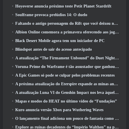
Hoyoverse anuncia próximo teste Petit Planet Stardrift
Soulframe provoca prelúdios 14: O duelo
Faltando o antigo personagem do Rift que você deixou no servidor morto? Gamigo tem uma solução para isso
Albion Online comemora a primavera oferecendo aos jogadores uma linda montaria de coelhinho
Black Desert Mobile agora tem um iniciador de PC
Blindspot antes de sair do acesso antecipado
A atualização “The Firmament Unbound” do Duet Night Abyss encerra o enredo de Huaxu
Voruna Prime do Warframe é tão assustador que ganhou seu próprio trailer da Red Band
A Epic Games só pode se culpar pelos problemas recentes
A próxima atualização do Eterspire expande as minas anãs e oferece uma revisão completa do combate aos chefes
A atualização Luna VI do Genshin Impact nos leva àquele lugar sobre o qual Mondstadt continua falando, mas nunca vimos
Mapas e modos do HEAT no último vídeo de “Fundações”
Kuro anuncia versão Xbox para Wuthering Waves
O lançamento final adiciona um pouco de fantasia como temporada 10 Lançamentos
Explore as ruínas decadentes do “Império Walthen” na próxima grande atualização do RAVEN2