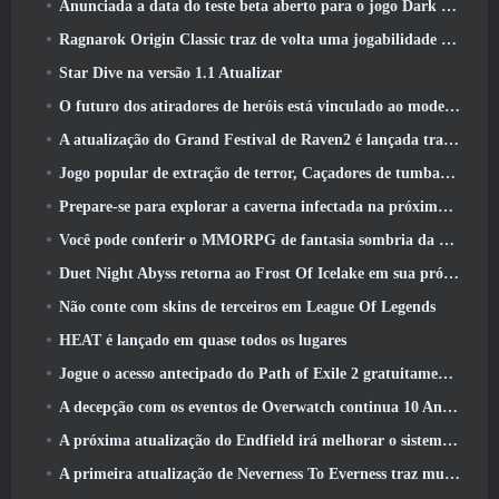
Anunciada a data do teste beta aberto para o jogo Dark Fantasy Extraction, Caçador da Névoa
Ragnarok Origin Classic traz de volta uma jogabilidade justa de MMORPG e CBT abre em junho 4
Star Dive na versão 1.1 Atualizar
O futuro dos atiradores de heróis está vinculado ao modelo de serviço ao vivo F2P?
A atualização do Grand Festival de Raven2 é lançada trazendo consigo a nova classe Warlord
Jogo popular de extração de terror, Caçadores de tumbas, Lançamentos no Ocidente
Prepare-se para explorar a caverna infectada na próxima atualização do Eterspire
Você pode conferir o MMORPG de fantasia sombria da Nexon, Embers Of The Uncrown, durante o Steam Next Fest
Duet Night Abyss retorna ao Frost Of Icelake em sua próxima atualização Steampunk
Não conte com skins de terceiros em League Of Legends
HEAT é lançado em quase todos os lugares
Jogue o acesso antecipado do Path of Exile 2 gratuitamente neste fim de semana
A decepção com os eventos de Overwatch continua 10 Aniversário do ano
A próxima atualização do Endfield irá melhorar o sistema de fábrica
A primeira atualização de Neverness To Everness traz muito para a mesa