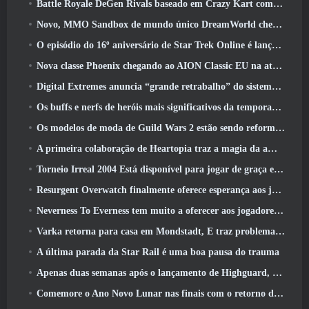
Battle Royale DeGen Rivals baseado em Crazy Kart combina todas as coisas que você provavelmente não sabia que queria combinadas
Novo, MMO Sandbox de mundo único DreamWorld chegando ao Steam com acesso antecipado
O episódio do 16º aniversário de Star Trek Online é lançado como parte da atualização de “corrupção”
Nova classe Phoenix chegando ao AION Classic EU na atualização ‘Ignite’
Digital Extremes anuncia “grande retrabalho” do sistema de progressão de jogadores do Soulframe
Os buffs e nerfs de heróis mais significativos da temporada 6.5
Os modelos de moda de Guild Wars 2 estão sendo reformulados com base no feedback dos jogadores
A primeira colaboração de Heartopia traz a magia da amizade de My Little Pony
Torneio Irreal 2004 Está disponível para jogar de graça e a Epic não processará ninguém por isso
Resurgent Overwatch finalmente oferece esperança aos jogadores
Neverness To Everness tem muito a oferecer aos jogadores, Particularmente divertido
Varka retorna para casa em Mondstadt, E traz problemas com ele na atualização Luna V do Genshin Impact
A última parada da Star Rail é uma boa pausa do trauma
Apenas duas semanas após o lançamento de Highguard, Wildlight Entertainment anuncia demissões
Comemore o Ano Novo Lunar nas finais com o retorno do ‘Modo Bank It’