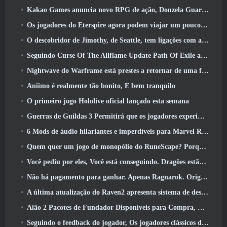
Kakao Games anuncia novo RPG de ação, Donzela Guardiã
Os jogadores do Eterspire agora podem viajar um pouco no tempo… como um deleite
O descobridor de Jimothy, de Seattle, tem ligações com a ArenaNet, Então é claro que eles estão adicionando isso ao Guild Wars 2
Seguindo Curse Of The Allflame Update Path Of Exile anuncia várias mudanças com base no feedback
Nightwave do Warframe está prestes a retornar de uma forma chocante
Aniimo é realmente tão bonito, E bem tranquilo
O primeiro jogo Hololive oficial lançado esta semana
Guerras de Guildas 3 Permitirá que os jogadores experimentem o mundo de Tyria antes que os Elder Dragons acordem
6 Mods de áudio hilariantes e imperdíveis para Marvel Rivals
Quem quer um jogo de monopólio do RuneScape? Porque um está a caminho
Você pediu por eles, Você está conseguindo. Dragões estão chegando a Albion Online
Não há pagamento para ganhar. Apenas Ragnarok. Origin Classic é lançado em julho 23
A última atualização do Raven2 apresenta sistema de despertar de habilidades, Oferecendo aos jogadores mais maneiras de aprimorar suas habilidades
Aião 2 Pacotes de Fundador Disponíveis para Compra, Completo com cinco dias de acesso antecipado
Seguindo o feedback do jogador, Os jogadores clássicos de League Of Legends não terão que pagar por skins clássicas