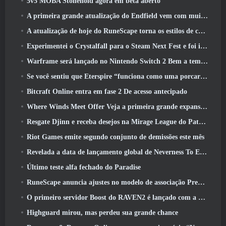
5v5 MOBA Stonehold agora em beta aberto
A primeira grande atualização do Endfield vem com muitas otimizações
A atualização de hoje do RuneScape torna os estilos de combate originais do MMORPG mais fáceis de aprender
Experimentei o Crystalfall para o Steam Next Fest e foi isso que aprendi
Warframe será lançado no Nintendo Switch 2 Bem a tempo para a próxima grande atualização, O Shadowgrapher
Se você sentiu que Eterspire “funciona como uma porcaria”, O diretor criativo diz que isso não acontece mais
Bitcraft Online entra em fase 2 De acesso antecipado
Where Winds Meet Offer Veja a primeira grande expansão na transmissão ao vivo Hexi
Resgate Djinn e receba desejos na Mirage League do Path Of Exile
Riot Games emite segundo conjunto de demissões este mês
Revelada a data de lançamento global de Neverness To Everness
Último teste alfa fechado do Paradise
RuneScape anuncia ajustes no modelo de associação Premier para levar em conta as mudanças recentes no MMORPG
O primeiro servidor Boost do RAVEN2 é lançado com a atualização de hoje
Highguard mirou, mas perdeu sua grande chance