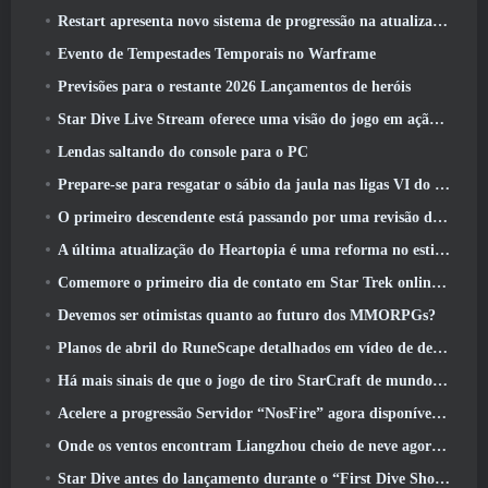
Restart apresenta novo sistema de progressão na atualização da temporada SS4
Evento de Tempestades Temporais no Warframe
Previsões para o restante 2026 Lançamentos de heróis
Star Dive Live Stream oferece uma visão do jogo em ação antes do lançamento
Lendas saltando do console para o PC
Prepare-se para resgatar o sábio da jaula nas ligas VI do RuneScape da velha escola: Pactos Demoníacos
O primeiro descendente está passando por uma revisão de acordo com o Dev Stream
A última atualização do Heartopia é uma reforma no estilo Alice no país das maravilhas
Comemore o primeiro dia de contato em Star Trek online e ganhe uma nova versão do Nobel Intel Battlecruiser
Devemos ser otimistas quanto ao futuro dos MMORPGs?
Planos de abril do RuneScape detalhados em vídeo de desenvolvimento
Há mais sinais de que o jogo de tiro StarCraft de mundo aberto pode ser uma coisa real
Acelere a progressão Servidor “NosFire” agora disponível no NosTale
Onde os ventos encontram Liangzhou cheio de neve agora disponível com o lançamento da versão 1.5
Star Dive antes do lançamento durante o “First Dive Show”