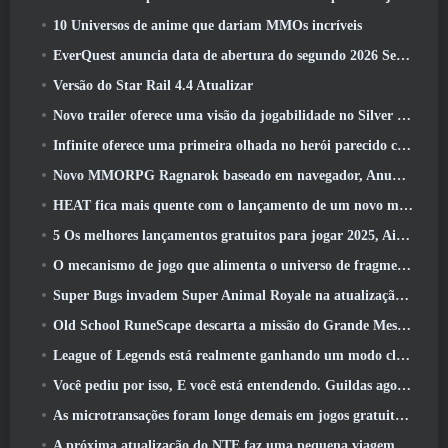
10 Universos de anime que dariam MMOs incríveis
EverQuest anuncia data de abertura do segundo 2026 Servidor de expansão bloqueado por tempo
Versão do Star Rail 4.4 Atualizar
Novo trailer oferece uma visão da jogabilidade no Silver Palace
Infinite oferece uma primeira olhada no herói parecido com uma sereia chegando no SS13: Pós-luz
Novo MMORPG Ragnarok baseado em navegador, Anunciado o Universo Ragnarok
HEAT fica mais quente com o lançamento de um novo mapa do deserto
5 Os melhores lançamentos gratuitos para jogar 2025, Ainda vale a pena jogar 2026?
O mecanismo de jogo que alimenta o universo de fragmentos únicos do Eve Online agora é de código aberto
Super Bugs invadem Super Animal Royale na atualização ‘Super Natural’
Old School RuneScape descarta a missão do Grande Mestre ‘The Blood Moon Rises’, Encerrando uma missão de 20 anos
League of Legends está realmente ganhando um modo clássico
Você pediu por isso, E você está entendendo. Guildas agora estão disponíveis em Eterspire
As microtransações foram longe demais em jogos gratuitos?
A próxima atualização do NTE faz uma pequena viagem paralela a um jogo de mesa de fantasia