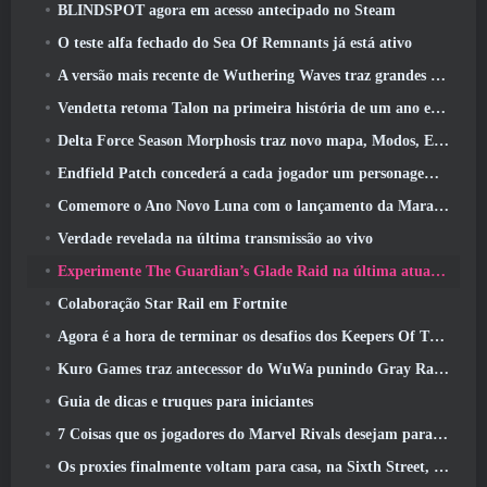
BLINDSPOT agora em acesso antecipado no Steam
O teste alfa fechado do Sea Of Remnants já está ativo
A versão mais recente de Wuthering Waves traz grandes quedas de conhecimento e mudanças na qualidade de vida
Vendetta retoma Talon na primeira história de um ano em Overwatch (Não “2”, A Blizzard está abandonando isso)
Delta Force Season Morphosis traz novo mapa, Modos, E melhorias solicitadas pelos jogadores
Endfield Patch concederá a cada jogador um personagem seis estrelas grátis de sua escolha
Comemore o Ano Novo Luna com o lançamento da Maravilha de Inverno de Palia: Atualização de Ano Novo de Riffrocin
Verdade revelada na última transmissão ao vivo
Experimente The Guardian’s Glade Raid na última atualização de Guild Wars 2 começando hoje
Colaboração Star Rail em Fortnite
Agora é a hora de terminar os desafios dos Keepers Of The Flame no Path Of Exile durante o Legacy Of Phrecia
Kuro Games traz antecessor do WuWa punindo Gray Raven para o Steam
Guia de dicas e truques para iniciantes
7 Coisas que os jogadores do Marvel Rivals desejam para o jogo 2026
Os proxies finalmente voltam para casa, na Sixth Street, na versão Zenless Zone Zero 2.6 Atualizar