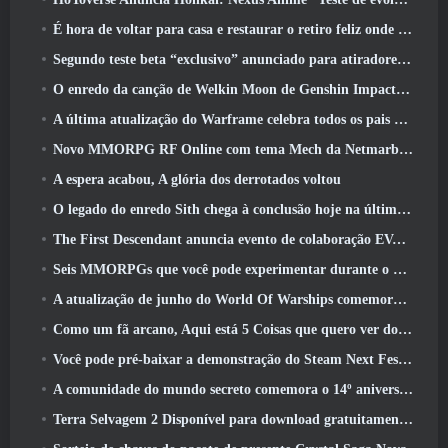
É hora de voltar para casa e restaurar o retiro feliz onde os ventos se encontram
Segundo teste beta “exclusivo” anunciado para atiradores de sobrevivência em equipe
O enredo da canção de Welkin Moon de Genshin Impact chega ao fim.. Na lua
A última atualização do Warframe celebra todos os pais do espaço
Novo MMORPG RF Online com tema Mech da Netmarble será lançado globalmente
A espera acabou, A glória dos derrotados voltou
O legado do enredo Sith chega à conclusão hoje na última atualização do SWTOR
The First Descendant anuncia evento de colaboração EVANGELION
Seis MMORPGs que você pode experimentar durante o Steam Next Fest
A atualização de junho do World Of Warships comemora o Dia da Independência dos EUA com uma nova campanha narrativa
Como um fã arcano, Aqui está 5 Coisas que quero ver do MMO Riot
Você pode pré-baixar a demonstração do Steam Next Fest de Embers Of The Uncrowned Tomorrow
A comunidade do mundo secreto comemora o 14º aniversário com um mistério que eles devem resolver juntos
Terra Selvagem 2 Disponível para download gratuitamente (E manter) Por tempo limitado