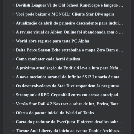
Devilish Leagues VI do Old School RuneScape é lançado hoje
Você pode baixar o MONGIL: Cliente Star Dive agora
Atualização de abril do primeiro descendente para incluir versão beta do novo conteúdo do Endgame
A revisão visual de Albion Online foi abandonada com o lançamento da atualização Radiant Wilds hoje
World abre registro para teste PC Alpha
Delta Force Season Echo retrabalha o mapa Zero Dam e expande a jogabilidade das operações
Como combater cada herói duelista
A próxima atualização do Endfield leva a luta para Nefarith
A nova mecânica sazonal do Infinite SS12 Lunaria é uma das “maiores adições” ao jogo
Os desenvolvedores do Star Dive respondem às perguntas dos jogadores em uma transmissão ao vivo surpresa
Steampunk ARPG Crystalfall entra em acesso antecipado, Mas não sem alguns problemas
Versão Star Rail 4.2 Nos traz o sabre de luz, Freira, Baterista Trailblazer e um emanador de euforia
Oferta do pacote inicial do World of Tanks
Carta do produtor do EverQuest II oferece detalhes sobre servidor de expansão bloqueado por tempo
Throne And Liberty dá início ao evento Double Archboss Spawn