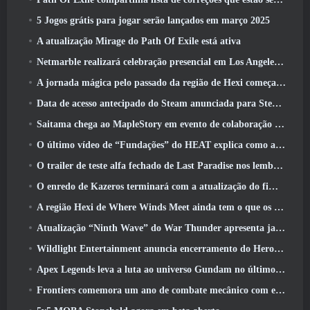
5 Jogos grátis para jogar serão lançados em março 2025
A atualização Mirage do Path Of Exile está ativa
Netmarble realizará celebração presencial em Los Angeles. Antes dos Sete Pecados Capitais: Lançamento de origem
A jornada mágica pelo passado da região de Hexi começa onde os ventos se encontram hoje
Data de acesso antecipado do Steam anunciada para Steampunk ARPG Crystalfall
Saitama chega ao MapleStory em evento de colaboração One-Punch Man
O último vídeo de “Fundações” do HEAT explica como agentes e tanques trabalham juntos
O trailer de teste alfa fechado de Last Paradise nos lembra como é realmente sobreviver ao apocalipse zumbi
O enredo de Kazeros terminará com a atualização do fim do abismo de Lost Ark
A região Hexi de Where Winds Meet ainda tem o que os jogadores amam, ao mesmo tempo que é uma experiência única
Atualização “Ninth Wave” do War Thunder apresenta jatos Rank IX
Wildlight Entertainment anuncia encerramento do Hero Shooter Highguard gratuito
Apex Legends leva a luta ao universo Gundam no último evento de crossover
Frontiers comemora um ano de combate mecânico com eventos de aniversário