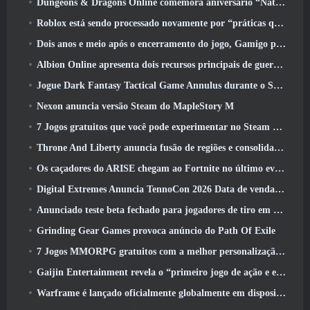
Dungeons & Dragons Online comemora aniversário “Natural 20” com missões e recompensas especiais
Roblox está sendo processado novamente por “práticas que colocam em perigo e exploram crianças”
Dois anos e meio após o encerramento do jogo, Gamigo provoca o retorno do MMO medieval Glory Victis
Albion Online apresenta dois recursos principais de guerra de facções na atualização Realm Divided Part II
Jogue Dark Fantasy Tactical Game Annulus durante o Steam Next Fest
Nexon anuncia versão Steam do MapleStory M
7 Jogos gratuitos que você pode experimentar no Steam Next Fest
Throne And Liberty anuncia fusão de regiões e consolidação de servidores
Os caçadores do ARISE chegam ao Fortnite no último evento de colaboração
Digital Extremes Anuncia TennoCon 2026 Data de venda de ingressos
Anunciado teste beta fechado para jogadores de tiro em terceira pessoa
Grinding Gear Games provoca anúncio do Path Of Exile
7 Jogos MMORPG gratuitos com a melhor personalização de personagens
Gaijin Entertainment revela o “primeiro jogo de ação e extração espacial” Star Wrath
Warframe é lançado oficialmente globalmente em dispositivos Android