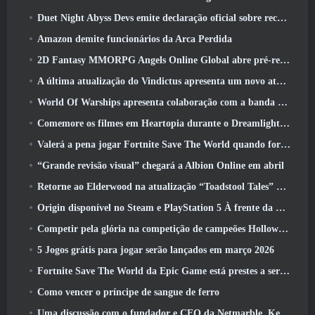
Duet Night Abyss Devs emite declaração oficial sobre recente incidente de malware após atualização do jogo
Amazon demite funcionários da Arca Perdida
2D Fantasy MMORPG Angels Online Global abre pré-registro
A última atualização do Vindictus apresenta um novo ataque onde os jogadores enfrentarão o Guardião de Caliburn
World Of Warships apresenta colaboração com a banda sueca de heavy metal Sabaton
Comemore os filmes em Heartopia durante o Dreamlight Cinematics Festival
Valerá a pena jogar Fortnite Save The World quando for grátis?
“Grande revisão visual” chegará a Albion Online em abril
Retorne ao Elderwood na atualização “Toadstool Tales” de Palia
Origin disponível no Steam e PlayStation 5 À frente da marcha 23 Lançar
Competir pela glória na competição de campeões Hollow de New Eridu na próxima atualização do Zenless Zone Zero
5 Jogos grátis para jogar serão lançados em março 2026
Fortnite Save The World da Epic Game está prestes a ser gratuito para jogar
Como vencer o príncipe de sangue de ferro
Uma discussão com o fundador e CEO da Netmarble, Ken Kim, sobre a MONGIL: Mergulho nas Estrelas