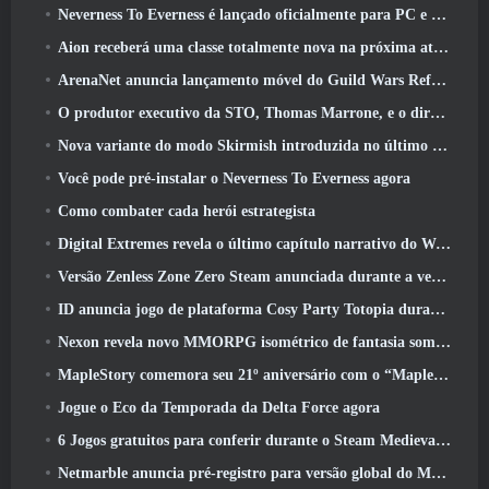
Neverness To Everness é lançado oficialmente para PC e consoles
Aion receberá uma classe totalmente nova na próxima atualização do Dread Blade
ArenaNet anuncia lançamento móvel do Guild Wars Reforged
O produtor executivo da STO, Thomas Marrone, e o diretor criativo da Neverwinter, Randy Mosiondz, discutem os jogos e o futuro do Cryptic
Nova variante do modo Skirmish introduzida no último ato de Valorant
Você pode pré-instalar o Neverness To Everness agora
Como combater cada herói estrategista
Digital Extremes revela o último capítulo narrativo do Warframe com novos curtas de anime
Versão Zenless Zone Zero Steam anunciada durante a versão 2.8 Programa Especial
ID anuncia jogo de plataforma Cosy Party Totopia durante o Xbox Showcase, Começa o recrutamento beta
Nexon revela novo MMORPG isométrico de fantasia sombria, Brasas dos sem coroa
MapleStory comemora seu 21º aniversário com o “Maple University Event”
Jogue o Eco da Temporada da Delta Force agora
6 Jogos gratuitos para conferir durante o Steam Medieval Fest
Netmarble anuncia pré-registro para versão global do MMORPG de ficção científica RF Online Next