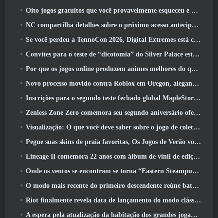
Oito jogos gratuitos que você provavelmente esqueceu e que fazem parte do Steam’s Train Fest
NC compartilha detalhes sobre o próximo acesso antecipado do Aion 2
Se você perdeu a TennoCon 2026, Digital Extremes está compartilhando todos os painéis
Convites para o teste de “dicotomia” do Silver Palace estão sendo enviados
Por que os jogos online produzem animes melhores do que os jogos de anime
Novo processo movido contra Roblox em Oregon, alegando incidente com cuidados infantis
Inscrições para o segundo teste fechado global MapleStory Classic World
Zenless Zone Zero comemora seu segundo aniversário oferecendo aos jogadores a escolha de um agente S-Rank gratuito
Visualização: O que você deve saber sobre o jogo de coleta de criaturas da HoYoverse, Honkai: Link Alma
Pegue suas skins de praia favoritas, Os Jogos de Verão voltaram ao Overwatch
Lineage II comemora 22 anos com álbum de vinil de edição de colecionador
Onde os ventos se encontram se torna “Eastern Steampunk” na versão 2.0
O modo mais recente do primeiro descendente reúne batalhas difíceis de interceptação de vazio e as profundezas
Riot finalmente revela data de lançamento do modo clássico de League Of Legends
A espera pela atualização da habitação dos grandes jogadores do RuneScape acabou