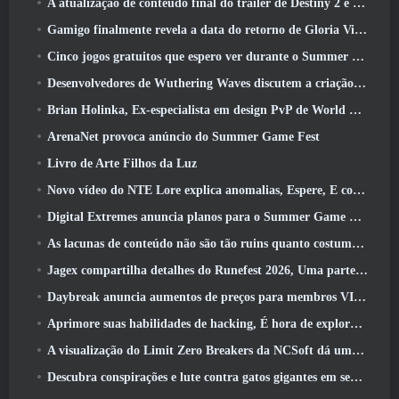
A atualização de conteúdo final do trailer de Destiny 2 é um grito de guerra
Gamigo finalmente revela a data do retorno de Gloria Victis, Será que sobreviverá na segunda vez?
Cinco jogos gratuitos que espero ver durante o Summer Game Fest
Desenvolvedores de Wuthering Waves discutem a criação da sequência de batalha Lahai-Roi Mech
Brian Holinka, Ex-especialista em design PvP de World Of Warcraft, Junta-se à equipe MMO de League Of Legends
ArenaNet provoca anúncio do Summer Game Fest
Livro de Arte Filhos da Luz
Novo vídeo do NTE Lore explica anomalias, Espere, E como uma organização ‘secreta’ rastreia tudo
Digital Extremes anuncia planos para o Summer Game Fest
As lacunas de conteúdo não são tão ruins quanto costumavam ser
Jagex compartilha detalhes do Runefest 2026, Uma parte da comemoração do 25º aniversário do RuneScape IP
Daybreak anuncia aumentos de preços para membros VIP do Lord Of The Rings Online
Aprimore suas habilidades de hacking, É hora de explorar a cidade noturna em ondas uivantes
A visualização do Limit Zero Breakers da NCSoft dá uma ideia do que esperar do próximo teste do prólogo
Descubra conspirações e lute contra gatos gigantes em seu tempo de inatividade na última atualização de Where Winds Meet