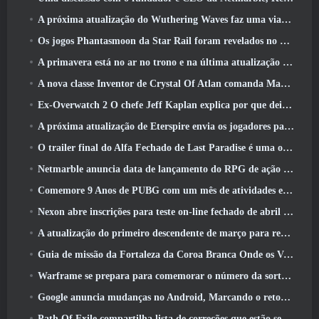
A próxima atualização do Wuthering Waves faz uma viagem ao “lado negro”
Os jogos Phantasmoon da Star Rail foram revelados no 4.1 Programa Especial
A primavera está no ar no trono e na última atualização do Liberty
A nova classe Inventor de Crystal Of Atlan comanda Magitech Mechs em batalha
Ex-Overwatch 2 O chefe Jeff Kaplan explica por que deixou a Blizzard
A próxima atualização de Eterspire envia os jogadores para as minas anãs
O trailer final do Alfa Fechado de Last Paradise é uma obra de arte pequena, mas aterrorizante
Netmarble anuncia data de lançamento do RPG de ação para domar monstros Mongil: Mergulho nas Estrelas
Comemore 9 Anos de PUBG com um mês de atividades especiais
Nexon abre inscrições para teste on-line fechado de abril do MapleStory Classic World
A atualização do primeiro descendente de março para reequilibrar Sharen e também introduzir novo conteúdo
Guia de missão da Fortaleza da Coroa Branca Onde os Ventos Encontram
Warframe se prepara para comemorar o número da sorte 13 Com eventos de aniversário
Google anuncia mudanças no Android, Marcando o retorno do Fortnite à Play Store
Path Of Exile compartilha lista de correções que estão sendo trabalhadas após o lançamento do Mirage