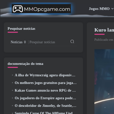
Jogos MMO
Pesquisar notícias
Kuro lan
Publicado em 
Notícias
Pesquisar notícias
documentação do tema
A ilha de Wyrmscraig agora disponível para exploração no RuneScape da velha escola
Os melhores jogos gratuitos para jogar com seu time (2026)
Kakao Games anuncia novo RPG de ação, Donzela Guardiã
Os jogadores do Eterspire agora podem viajar um pouco no tempo… como um deleite
O descobridor de Jimothy, de Seattle, tem ligações com a ArenaNet, Então é claro que eles estão adicionando isso ao Guild Wars 2
Seguindo Curse Of The Allflame Update Path Of Exile anuncia várias mudanças com base no feedback