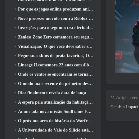
Por que os jogos online produzem animes melhores do que os jogos de anime
Novo processo movido contra Roblox em Oregon, alegando incidente com cuidados infantis
Inscrições para o segundo teste fechado global MapleStory Classic World
Zenless Zone Zero comemora seu segundo aniversário oferecendo aos jogadores a escolha de um agente S-Rank gratuito
Visualização: O que você deve saber sobre o jogo de coleta de criaturas da HoYoverse, Honkai: Link Alma
Pegue suas skins de praia favoritas, Os Jogos de Verão voltaram ao Overwatch
Lineage II comemora 22 anos com álbum de vinil de edição de colecionador
Onde os ventos se encontram se torna “Eastern Steampunk” na versão 2.0
O modo mais recente do primeiro descendente reúne batalhas difíceis de interceptação de vazio e as profundezas
Riot finalmente revela data de lançamento do modo clássico de League Of Legends
Artigo anteri
A espera pela atualização da habitação dos grandes jogadores do RuneScape acabou
Genshin Impact 
Anunciada nova missão Soulframe Fable
O próximo arco de história do Warframe leva os jogadores a um novo mapa estelar, O Sistema Tau
A Universidade do Vale do Silício está oferecendo bolsas de estudo para jogos e alguns dos requisitos são interessantes