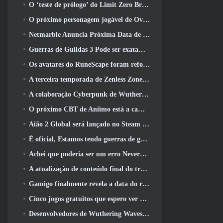
O ‘teste de prólogo’ do Limit Zero Breakers começa hoje
O próximo personagem jogável de Overwatch parece ser um chefe do crime ciborgue sobrecarregado
Netmarble Anuncia Próxima Data de Lançamento Global RF Online
Guerras de Guildas 3 Pode ser exatamente o que a indústria de MMO precisa agora
Os avatares do RuneScape foram reformulados na maior atualização visual do jogo nos últimos dez anos
A terceira temporada de Zenless Zone Zero começa com uma viagem para uma ilha Bangboo no céu, E para a plataforma Steam
A colaboração Cyberpunk de Wuthering Waves é exatamente o que eu quero dos meus eventos de crossover de videogame
O próximo CBT de Aniimo está a caminho… E, Temos uma janela oficial de lançamento
Aião 2 Global será lançado no Steam e no Purple ainda este ano
É oficial, Estamos tendo guerras de guildas 3
Achei que poderia ser um erro Neverness To Everness ter o evento Porsche Collab Gacha tão cedo, Mas eu estava errado
A atualização de conteúdo final do trailer de Destiny 2 é um grito de guerra
Gamigo finalmente revela a data do retorno de Gloria Victis, Será que sobreviverá na segunda vez?
Cinco jogos gratuitos que espero ver durante o Summer Game Fest
Desenvolvedores de Wuthering Waves discutem a criação da sequência de batalha Lahai-Roi Mech