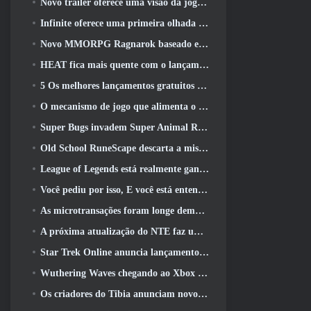
Novo trailer oferece uma visão da jogabilidade no Silver Palace
Infinite oferece uma primeira olhada no herói parecido com uma sereia chegando no SS13: Pós-luz
Novo MMORPG Ragnarok baseado em navegador, Anunciado o Universo Ragnarok
HEAT fica mais quente com o lançamento de um novo mapa do deserto
5 Os melhores lançamentos gratuitos para jogar 2025, Ainda vale a pena jogar 2026?
O mecanismo de jogo que alimenta o universo de fragmentos únicos do Eve Online agora é de código aberto
Super Bugs invadem Super Animal Royale na atualização ‘Super Natural’
Old School RuneScape descarta a missão do Grande Mestre ‘The Blood Moon Rises’, Encerrando uma missão de 20 anos
League of Legends está realmente ganhando um modo clássico
Você pediu por isso, E você está entendendo. Guildas agora estão disponíveis em Eterspire
As microtransações foram longe demais em jogos gratuitos?
A próxima atualização do NTE faz uma pequena viagem paralela a um jogo de mesa de fantasia
Star Trek Online anuncia lançamento da próxima temporada “Undiscovered”
Wuthering Waves chegando ao Xbox junto com a versão 3.5 Atualizar
Os criadores do Tibia anunciam novo teste do MMORPG de zumbis da velha escola, Persistir on-line