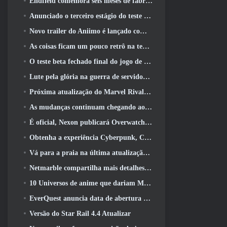
Endfield comemora seis meses de fábricas e tirolesas durante sua próxima atualização
Anunciado o terceiro estágio do teste beta fechado das batalhas de infantaria do War Thunder
Novo trailer do Aniimo é lançado com o lançamento do último teste beta fechado
As coisas ficam um pouco retrô na temporada final 11 Atualizar
O teste beta fechado final do jogo de tiro F2P da Nexon Sudden Attack Zero Point começou hoje
Lute pela glória na guerra de servidores do Lineage II
Próxima atualização do Marvel Rivals leva a luta até os deuses
As mudanças continuam chegando ao RuneScape. Desta vez é a habitação do jogador
É oficial, Nexon publicará Overwatch na Coreia do Sul daqui para frente
Obtenha a experiência Cyberpunk, Completo com ciberpsicose, No próximo evento de crossover do Apex Legends
Vá para a praia na última atualização de Palia
Netmarble compartilha mais detalhes sobre o próximo jogo de nivelamento solo, Nivelamento Solo: KARMA na Anime Expo
10 Universos de anime que dariam MMOs incríveis
EverQuest anuncia data de abertura do segundo 2026 Servidor de expansão bloqueado por tempo
Versão do Star Rail 4.4 Atualizar