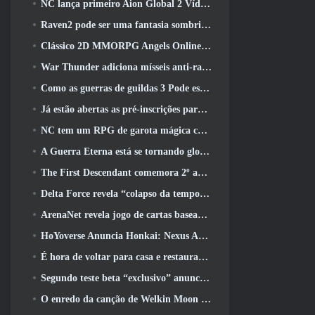
NC lança primeiro Aion Global 2 Vídeo do desenvolvedor, Compartilhando detalhes sobre o jogo
Raven2 pode ser uma fantasia sombria, Mas isso não impede a diversão do verão
Clássico 2D MMORPG Angels Online Global é lançado hoje
War Thunder adiciona mísseis anti-radiação e medidas de suporte eletrônico na atualização da cavalaria pesada
Como as guerras de guildas 3 Pode estar procurando inovar no espaço MMO
Já estão abertas as pré-inscrições para o MIRESI da Smilegate: Futuro Invisível
NC tem um RPG de garota mágica com um estilo de arte inspirado em anime dos anos 90 em desenvolvimento
A Guerra Eterna está se tornando global no Steam
The First Descendant comemora 2º aniversário com Descendant Fest 2026 Fluxo
Delta Force revela “colapso da temporada”, Anuncia colaboração Rainbow Six Siege
ArenaNet revela jogo de cartas baseado em Guild Wars, Enevoado
HoYoverse Anuncia Honkai: Nexus Anime “Teste de evolução”
É hora de voltar para casa e restaurar o retiro feliz onde os ventos se encontram
Segundo teste beta “exclusivo” anunciado para atiradores de sobrevivência em equipe
O enredo da canção de Welkin Moon de Genshin Impact chega ao fim.. Na lua