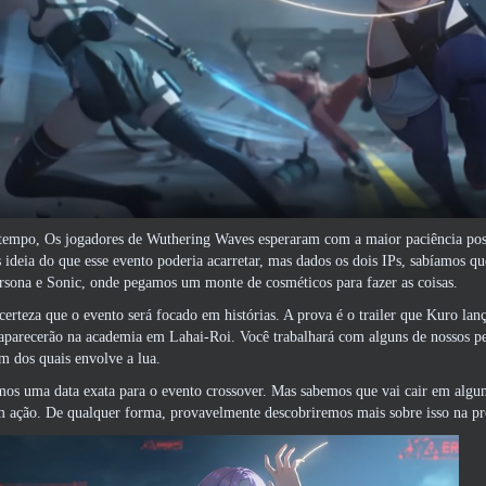
 tempo, Os jogadores de Wuthering Waves esperaram com a maior paciência pos
ideia do que esse evento poderia acarretar, mas dados os dois IPs, sabíamos qu
rsona e Sonic, onde pegamos um monte de cosméticos para fazer as coisas.
erteza que o evento será focado em histórias. A prova é o trailer que Kuro la
parecerão na academia em Lahai-Roi. Você trabalhará com alguns de nossos pers
 dos quais envolve a lua.
mos uma data exata para o evento crossover. Mas sabemos que vai cair em alg
em ação. De qualquer forma, provavelmente descobriremos mais sobre isso na p