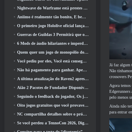
Nightwave do Warframe está prestes a retornar de uma forma chocante
Aniimo é realmente tão bonito, E bem tranquilo
O primeiro jogo Hololive oficial lançado esta semana
Guerras de Guildas 3 Permitirá que os jogadores experimentem o mundo de Tyria antes que os Elder Dragons acordem
6 Mods de áudio hilariantes e imperdíveis para Marvel Rivals
Quem quer um jogo de monopólio do RuneScape? Porque um está a caminho
Você pediu por eles, Você está conseguindo. Dragões estão chegando a Albion Online
Já faz algum
Não há pagamento para ganhar. Apenas Ragnarok. Origin Classic é lançado em julho 23
Não tínhamos 
crossovers Pe
A última atualização do Raven2 apresenta sistema de despertar de habilidades, Oferecendo aos jogadores mais maneiras de aprimorar suas habilidades
Agora temos c
Aião 2 Pacotes de Fundador Disponíveis para Compra, Completo com cinco dias de acesso antecipado
Edgerunners a
Seguindo o feedback do jogador, Os jogadores clássicos de League Of Legends não terão que pagar por skins clássicas
pelo menos um
Oito jogos gratuitos que você provavelmente esqueceu e que fazem parte do Steam’s Train Fest
Ainda não te
para entrar 
NC compartilha detalhes sobre o próximo acesso antecipado do Aion 2
Se você perdeu a TennoCon 2026, Digital Extremes está compartilhando todos os painéis
Convites para o teste de “dicotomia” do Silver Palace estão sendo enviados