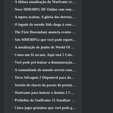
A última atualização do Warframe celebra todos os pais do espaço
Novo MMORPG RF Online com tema Mech da Netmarble será lançado globalmente
A espera acabou, A glória dos derrotados voltou
O legado do enredo Sith chega à conclusão hoje na última atualização do SWTOR
The First Descendant anuncia evento de colaboração EVANGELION
Seis MMORPGs que você pode experimentar durante o Steam Next Fest
A atualização de junho do World Of Warships comemora o Dia da Independência dos EUA com uma nova campanha narrativa
Como um fã arcano, Aqui está 5 Coisas que quero ver do MMO Riot
Você pode pré-baixar a demonstração do Steam Next Fest de Embers Of The Uncrowned Tomorrow
A comunidade do mundo secreto comemora o 14º aniversário com um mistério que eles devem resolver juntos
Terra Selvagem 2 Disponível para download gratuitamente (E manter) Por tempo limitado
Sorteio de chaves do pacote de presente Crystal Saga Nova
Warframe para honrar o destino 2 Com atividade e título especiais no jogo
Prelúdios do Soulframe 15 Atualizar saque e pesca de retrabalhos
Cinco jogos gratuitos que você pode gostar de experimentar durante o Bullet Fest