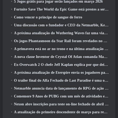
5 Jogos grátis para jogar serão lançados em março 2026
Fortnite Save The World da Epic Game está prestes a ser gratuito para jogar
Como vencer o príncipe de sangue de ferro
Uma discussão com o fundador e CEO da Netmarble, Ken Kim, sobre a MONGIL: Mergulho nas Estrelas
A próxima atualização do Wuthering Waves faz uma viagem ao “lado negro”
Os jogos Phantasmoon da Star Rail foram revelados no 4.1 Programa Especial
A primavera está no ar no trono e na última atualização do Liberty
A nova classe Inventor de Crystal Of Atlan comanda Magitech Mechs em batalha
Ex-Overwatch 2 O chefe Jeff Kaplan explica por que deixou a Blizzard
A próxima atualização de Eterspire envia os jogadores para as minas anãs
O trailer final do Alfa Fechado de Last Paradise é uma obra de arte pequena, mas aterrorizante
Netmarble anuncia data de lançamento do RPG de ação para domar monstros Mongil: Mergulho nas Estrelas
Comemore 9 Anos de PUBG com um mês de atividades especiais
Nexon abre inscrições para teste on-line fechado de abril do MapleStory Classic World
A atualização do primeiro descendente de março para reequilibrar Sharen e também introduzir novo conteúdo