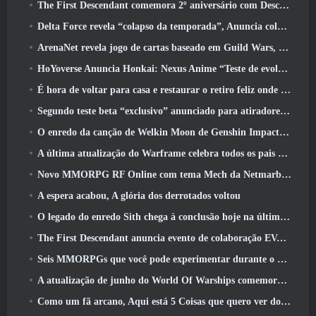
The First Descendant comemora 2º aniversário com Descendant Fest 2026 Fluxo
Delta Force revela “colapso da temporada”, Anuncia colaboração Rainbow Six Siege
ArenaNet revela jogo de cartas baseado em Guild Wars, Enevoado
HoYoverse Anuncia Honkai: Nexus Anime “Teste de evolução”
É hora de voltar para casa e restaurar o retiro feliz onde os ventos se encontram
Segundo teste beta “exclusivo” anunciado para atiradores de sobrevivência em equipe
O enredo da canção de Welkin Moon de Genshin Impact chega ao fim.. Na lua
A última atualização do Warframe celebra todos os pais do espaço
Novo MMORPG RF Online com tema Mech da Netmarble será lançado globalmente
A espera acabou, A glória dos derrotados voltou
O legado do enredo Sith chega à conclusão hoje na última atualização do SWTOR
The First Descendant anuncia evento de colaboração EVANGELION
Seis MMORPGs que você pode experimentar durante o Steam Next Fest
A atualização de junho do World Of Warships comemora o Dia da Independência dos EUA com uma nova campanha narrativa
Como um fã arcano, Aqui está 5 Coisas que quero ver do MMO Riot