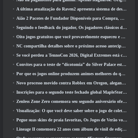
A última atualização do Raven2 apresenta sistema de despertar de habilidades, Oferecendo aos jogadores mais maneiras de aprimorar suas habilidades
Aião 2 Pacotes de Fundador Disponíveis para Compra, Completo com cinco dias de acesso antecipado
Seguindo o feedback do jogador, Os jogadores clássicos de League Of Legends não terão que pagar por skins clássicas
Oito jogos gratuitos que você provavelmente esqueceu e que fazem parte do Steam’s Train Fest
NC compartilha detalhes sobre o próximo acesso antecipado do Aion 2
Se você perdeu a TennoCon 2026, Digital Extremes está compartilhando todos os painéis
Convites para o teste de “dicotomia” do Silver Palace estão sendo enviados
Por que os jogos online produzem animes melhores do que os jogos de anime
Novo processo movido contra Roblox em Oregon, alegando incidente com cuidados infantis
Inscrições para o segundo teste fechado global MapleStory Classic World
Zenless Zone Zero comemora seu segundo aniversário oferecendo aos jogadores a escolha de um agente S-Rank gratuito
Visualização: O que você deve saber sobre o jogo de coleta de criaturas da HoYoverse, Honkai: Link Alma
Pegue suas skins de praia favoritas, Os Jogos de Verão voltaram ao Overwatch
Lineage II comemora 22 anos com álbum de vinil de edição de colecionador