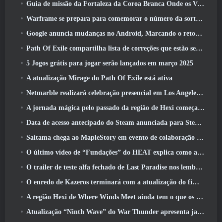
Guia de missão da Fortaleza da Coroa Branca Onde os Ventos Encontram
Warframe se prepara para comemorar o número da sorte 13 Com eventos de aniversário
Google anuncia mudanças no Android, Marcando o retorno do Fortnite à Play Store
Path Of Exile compartilha lista de correções que estão sendo trabalhadas após o lançamento do Mirage
5 Jogos grátis para jogar serão lançados em março 2025
A atualização Mirage do Path Of Exile está ativa
Netmarble realizará celebração presencial em Los Angeles. Antes dos Sete Pecados Capitais: Lançamento de origem
A jornada mágica pelo passado da região de Hexi começa onde os ventos se encontram hoje
Data de acesso antecipado do Steam anunciada para Steampunk ARPG Crystalfall
Saitama chega ao MapleStory em evento de colaboração One-Punch Man
O último vídeo de “Fundações” do HEAT explica como agentes e tanques trabalham juntos
O trailer de teste alfa fechado de Last Paradise nos lembra como é realmente sobreviver ao apocalipse zumbi
O enredo de Kazeros terminará com a atualização do fim do abismo de Lost Ark
A região Hexi de Where Winds Meet ainda tem o que os jogadores amam, ao mesmo tempo que é uma experiência única
Atualização “Ninth Wave” do War Thunder apresenta jatos Rank IX