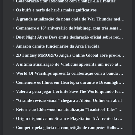
Colaboração Star Resonance com Shangri-La Frontier
Os buffs e nerfs de heróis mais significativos
A grande atualização da nona onda do War Thunder melhora a aparência das batalhas navais com visuais aquáticos aprimorados
Comemore o 18º aniversário de Mabinogi com três semanas de eventos e recompensas
Duet Night Abyss Devs emite declaração oficial sobre recente incidente de malware após atualização do jogo
Amazon demite funcionários da Arca Perdida
2D Fantasy MMORPG Angels Online Global abre pré-registro
A última atualização do Vindictus apresenta um novo ataque onde os jogadores enfrentarão o Guardião de Caliburn
World Of Warships apresenta colaboração com a banda sueca de heavy metal Sabaton
Comemore os filmes em Heartopia durante o Dreamlight Cinematics Festival
Valerá a pena jogar Fortnite Save The World quando for grátis?
“Grande revisão visual” chegará a Albion Online em abril
Retorne ao Elderwood na atualização “Toadstool Tales” de Palia
Origin disponível no Steam e PlayStation 5 À frente da marcha 23 Lançar
Competir pela glória na competição de campeões Hollow de New Eridu na próxima atualização do Zenless Zone Zero