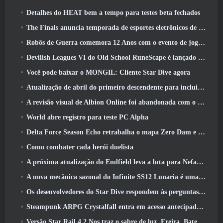
Detalhes do HEAT bem a tempo para testes beta fechados
The Finals anuncia temporada de esportes eletrônicos de US$ 200 mil
Robôs de Guerra comemora 12 Anos com o evento de jogos robóticos marcianos
Devilish Leagues VI do Old School RuneScape é lançado hoje
Você pode baixar o MONGIL: Cliente Star Dive agora
Atualização de abril do primeiro descendente para incluir versão beta do novo conteúdo do Endgame
A revisão visual de Albion Online foi abandonada com o lançamento da atualização Radiant Wilds hoje
World abre registro para teste PC Alpha
Delta Force Season Echo retrabalha o mapa Zero Dam e expande a jogabilidade das operações
Como combater cada herói duelista
A próxima atualização do Endfield leva a luta para Nefarith
A nova mecânica sazonal do Infinite SS12 Lunaria é uma das “maiores adições” ao jogo
Os desenvolvedores do Star Dive respondem às perguntas dos jogadores em uma transmissão ao vivo surpresa
Steampunk ARPG Crystalfall entra em acesso antecipado, Mas não sem alguns problemas
Versão Star Rail 4.2 Nos traz o sabre de luz, Freira, Baterista Trailblazer e um emanador de euforia