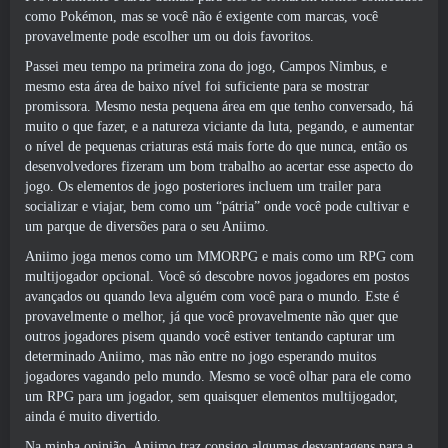
como Pokémon, mas se você não é exigente com marcas, você
provavelmente pode escolher um ou dois favoritos.
Passei meu tempo na primeira zona do jogo, Campos Nimbus, e
mesmo esta área de baixo nível foi suficiente para se mostrar
promissora. Mesmo nesta pequena área em que tenho conversado, há
muito o que fazer, e a natureza viciante da luta, pegando, e aumentar
o nível de pequenas criaturas está mais forte do que nunca, então os
desenvolvedores fizeram um bom trabalho ao acertar esse aspecto do
jogo. Os elementos de jogo posteriores incluem um trailer para
socializar e viajar, bem como um “pátria” onde você pode cultivar e
um parque de diversões para o seu Aniimo.
Aniimo joga menos como um MMORPG e mais como um RPG com
multijogador opcional. Você só descobre novos jogadores em postos
avançados ou quando leva alguém com você para o mundo. Este é
provavelmente o melhor, já que você provavelmente não quer que
outros jogadores pisem quando você estiver tentando capturar um
determinado Aniimo, mas não entre no jogo esperando muitos
jogadores vagando pelo mundo. Mesmo se você olhar para ele como
um RPG para um jogador, sem quaisquer elementos multijogador,
ainda é muito divertido.
Na minha opinião, Aniimo traz consigo algumas desvantagens para a