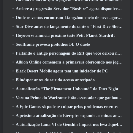
Acelere a progressão Servidor “NosFire” agora disponível no NosTale
Onde os ventos encontram Liangzhou cheio de neve agora disponível com o lançamento da versão 1.5
Star Dive antes do lançamento durante o “First Dive Show”
Hoyoverse anuncia próximo teste Petit Planet Stardrift
Soulframe provoca prelúdios 14: O duelo
Faltando o antigo personagem do Rift que você deixou no servidor morto? Gamigo tem uma solução para isso
Albion Online comemora a primavera oferecendo aos jogadores uma linda montaria de coelhinho
Black Desert Mobile agora tem um iniciador de PC
Blindspot antes de sair do acesso antecipado
A atualização “The Firmament Unbound” do Duet Night Abyss encerra o enredo de Huaxu
Voruna Prime do Warframe é tão assustador que ganhou seu próprio trailer da Red Band
A Epic Games só pode se culpar pelos problemas recentes
A próxima atualização do Eterspire expande as minas anãs e oferece uma revisão completa do combate aos chefes
A atualização Luna VI do Genshin Impact nos leva àquele lugar sobre o qual Mondstadt continua falando, mas nunca vimos