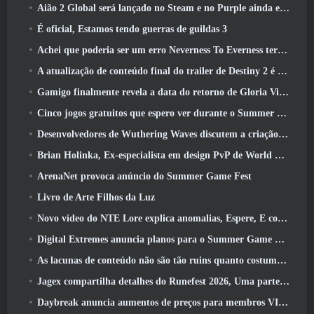
Aião 2 Global será lançado no Steam e no Purple ainda este ano
É oficial, Estamos tendo guerras de guildas 3
Achei que poderia ser um erro Neverness To Everness ter o evento Porsche Collab Gacha tão cedo, Mas eu estava errado
A atualização de conteúdo final do trailer de Destiny 2 é um grito de guerra
Gamigo finalmente revela a data do retorno de Gloria Victis, Será que sobreviverá na segunda vez?
Cinco jogos gratuitos que espero ver durante o Summer Game Fest
Desenvolvedores de Wuthering Waves discutem a criação da sequência de batalha Lahai-Roi Mech
Brian Holinka, Ex-especialista em design PvP de World Of Warcraft, Junta-se à equipe MMO de League Of Legends
ArenaNet provoca anúncio do Summer Game Fest
Livro de Arte Filhos da Luz
Novo vídeo do NTE Lore explica anomalias, Espere, E como uma organização ‘secreta’ rastreia tudo
Digital Extremes anuncia planos para o Summer Game Fest
As lacunas de conteúdo não são tão ruins quanto costumavam ser
Jagex compartilha detalhes do Runefest 2026, Uma parte da comemoração do 25º aniversário do RuneScape IP
Daybreak anuncia aumentos de preços para membros VIP do Lord Of The Rings Online