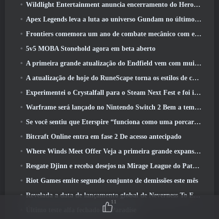
Wildlight Entertainment anuncia encerramento do Hero Shooter Highguard gratuito
Apex Legends leva a luta ao universo Gundam no último evento de crossover
Frontiers comemora um ano de combate mecânico com eventos de aniversário
5v5 MOBA Stonehold agora em beta aberto
A primeira grande atualização do Endfield vem com muitas otimizações
A atualização de hoje do RuneScape torna os estilos de combate originais do MMORPG mais fáceis de aprender
Experimentei o Crystalfall para o Steam Next Fest e foi isso que aprendi
Warframe será lançado no Nintendo Switch 2 Bem a tempo para a próxima grande atualização, O Shadowgrapher
Se você sentiu que Eterspire “funciona como uma porcaria”, O diretor criativo diz que isso não acontece mais
Bitcraft Online entra em fase 2 De acesso antecipado
Where Winds Meet Offer Veja a primeira grande expansão na transmissão ao vivo Hexi
Resgate Djinn e receba desejos na Mirage League do Path Of Exile
Riot Games emite segundo conjunto de demissões este mês
Revelada a data de lançamento global de Neverness To Everness
11
Último teste alfa fechado do Paradise