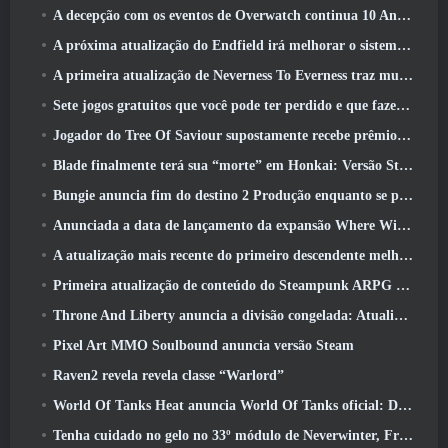
A decepção com os eventos de Overwatch continua 10 Aniversário do ano
A próxima atualização do Endfield irá melhorar o sistema de fábrica
A primeira atualização de Neverness To Everness traz muito para a mesa
Sete jogos gratuitos que você pode ter perdido e que fazem parte do Steam Ocean Fest
Jogador do Tree Of Saviour supostamente recebe prêmio especial por gastar US$ 100 mil no jogo
Blade finalmente terá sua “morte” em Honkai: Versão Star Rail 4.3
Bungie anuncia fim do destino 2 Produção enquanto se preparam para trabalhar em novos projetos
Anunciada a data de lançamento da expansão Where Winds Meet “Imperial Palace”
A atualização mais recente do primeiro descendente melhora o ciclo agrícola e atualiza o modo Onslaught
Primeira atualização de conteúdo do Steampunk ARPG Crystalfall para abordar “principais preocupações dos jogadores”
Throne And Liberty anuncia a divisão congelada: Atualização Nix
Pixel Art MMO Soulbound anuncia versão Steam
Raven2 revela revela classe “Warlord”
World Of Tanks Heat anuncia World Of Tanks oficial: Data de lançamento do HEAT
Tenha cuidado no gelo no 33º módulo de Neverwinter, Frio cortante