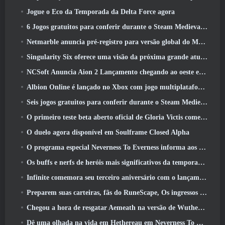
Jogue o Eco da Temporada da Delta Force agora
6 Jogos gratuitos para conferir durante o Steam Medieval Fest
Netmarble anuncia pré-registro para versão global do MMORPG de ficção científica RF Online Next
Singularity Six oferece uma visão da próxima grande atualização de Palia, The Royal Highlands
NCSoft Anuncia Aion 2 Lançamento chegando ao oeste este ano
Albion Online é lançado no Xbox com jogo multiplataforma completo
Seis jogos gratuitos para conferir durante o Steam Medieval Fest
O primeiro teste beta aberto oficial de Gloria Victis começa hoje
O duelo agora disponível em Soulframe Closed Alpha
O programa especial Neverness To Everness informa aos jogadores o que esperar dos lançamentos
Os buffs e nerfs de heróis mais significativos da temporada 7.5
Infinite comemora seu terceiro aniversário com o lançamento do SS12 Lunaria hoje
Preparem suas carteiras, fãs do RuneScape, Os ingressos para o RuneFest estão prestes a ser colocados à venda
Chegou a hora de resgatar Aemeath na versão de Wuthering Waves 3.3 Atualizar
Dê uma olhada na vida em Hethereau em Neverness To Everness, vídeo de pré-visualização do jogo de lançamento