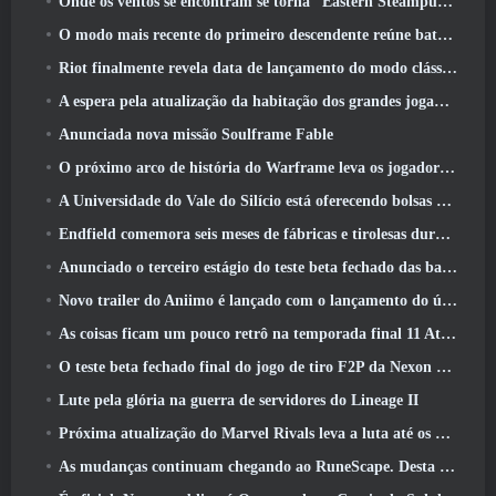
Onde os ventos se encontram se torna “Eastern Steampunk” na versão 2.0
O modo mais recente do primeiro descendente reúne batalhas difíceis de interceptação de vazio e as profundezas
Riot finalmente revela data de lançamento do modo clássico de League Of Legends
A espera pela atualização da habitação dos grandes jogadores do RuneScape acabou
Anunciada nova missão Soulframe Fable
O próximo arco de história do Warframe leva os jogadores a um novo mapa estelar, O Sistema Tau
A Universidade do Vale do Silício está oferecendo bolsas de estudo para jogos e alguns dos requisitos são interessantes
Endfield comemora seis meses de fábricas e tirolesas durante sua próxima atualização
Anunciado o terceiro estágio do teste beta fechado das batalhas de infantaria do War Thunder
Novo trailer do Aniimo é lançado com o lançamento do último teste beta fechado
As coisas ficam um pouco retrô na temporada final 11 Atualizar
O teste beta fechado final do jogo de tiro F2P da Nexon Sudden Attack Zero Point começou hoje
Lute pela glória na guerra de servidores do Lineage II
Próxima atualização do Marvel Rivals leva a luta até os deuses
As mudanças continuam chegando ao RuneScape. Desta vez é a habitação do jogador