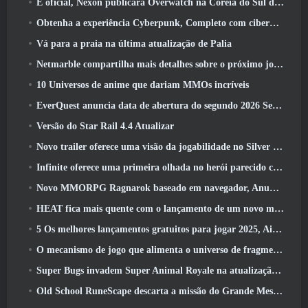
É oficial, Nexon publicará Overwatch na Coreia do Sul daqui para frente
Obtenha a experiência Cyberpunk, Completo com ciberpsicose, No próximo evento de crossover do Apex Legends
Vá para a praia na última atualização de Palia
Netmarble compartilha mais detalhes sobre o próximo jogo de nivelamento solo, Nivelamento Solo: KARMA na Anime Expo
10 Universos de anime que dariam MMOs incríveis
EverQuest anuncia data de abertura do segundo 2026 Servidor de expansão bloqueado por tempo
Versão do Star Rail 4.4 Atualizar
Novo trailer oferece uma visão da jogabilidade no Silver Palace
Infinite oferece uma primeira olhada no herói parecido com uma sereia chegando no SS13: Pós-luz
Novo MMORPG Ragnarok baseado em navegador, Anunciado o Universo Ragnarok
HEAT fica mais quente com o lançamento de um novo mapa do deserto
5 Os melhores lançamentos gratuitos para jogar 2025, Ainda vale a pena jogar 2026?
O mecanismo de jogo que alimenta o universo de fragmentos únicos do Eve Online agora é de código aberto
Super Bugs invadem Super Animal Royale na atualização ‘Super Natural’
Old School RuneScape descarta a missão do Grande Mestre ‘The Blood Moon Rises’, Encerrando uma missão de 20 anos