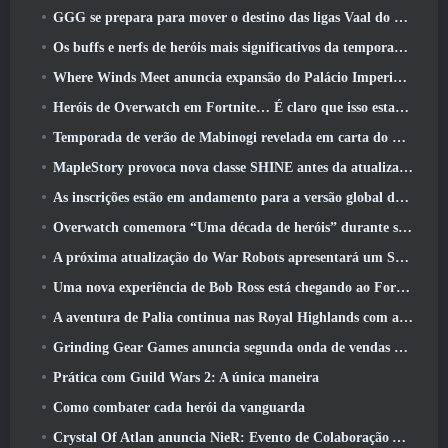
GGG se prepara para mover o destino das ligas Vaal do Path Of Exile 2 antes do lançamento do Return Of The Ancients
Os buffs e nerfs de heróis mais significativos da temporada 8
Where Winds Meet anuncia expansão do Palácio Imperial e compartilha um roteiro de conteúdo “massivo”
Heróis de Overwatch em Fortnite… É claro que isso estava prestes a acontecer
Temporada de verão de Mabinogi revelada em carta do produtor
MapleStory provoca nova classe SHINE antes da atualização de junho
As inscrições estão em andamento para a versão global do ‘Teste de Prólogo’ Limit Zero Breakers da NCSoft
Overwatch comemora “Uma década de heróis” durante seu 10º aniversário
A próxima atualização do War Robots apresentará um Sniper inspirado em Lovecraft
Uma nova experiência de Bob Ross está chegando ao Fortnite
A aventura de Palia continua nas Royal Highlands com a atualização de hoje
Grinding Gear Games anuncia segunda onda de vendas de ingressos ExileCon
Prática com Guild Wars 2: A única maneira
Como combater cada herói da vanguarda
Crystal Of Atlan anuncia NieR: Evento de Colaboração Automata