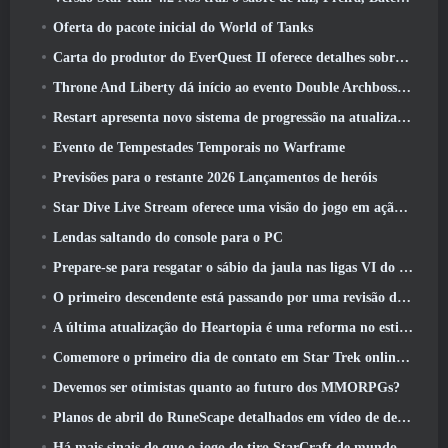
Oferta do pacote inicial do World of Tanks
Carta do produtor do EverQuest II oferece detalhes sobre servidor de expansão bloqueado por tempo
Throne And Liberty dá início ao evento Double Archboss Spawn
Restart apresenta novo sistema de progressão na atualização da temporada SS4
Evento de Tempestades Temporais no Warframe
Previsões para o restante 2026 Lançamentos de heróis
Star Dive Live Stream oferece uma visão do jogo em ação antes do lançamento
Lendas saltando do console para o PC
Prepare-se para resgatar o sábio da jaula nas ligas VI do RuneScape da velha escola: Pactos Demoníacos
O primeiro descendente está passando por uma revisão de acordo com o Dev Stream
A última atualização do Heartopia é uma reforma no estilo Alice no país das maravilhas
Comemore o primeiro dia de contato em Star Trek online e ganhe uma nova versão do Nobel Intel Battlecruiser
Devemos ser otimistas quanto ao futuro dos MMORPGs?
Planos de abril do RuneScape detalhados em vídeo de desenvolvimento
Há mais sinais de que o jogo de tiro StarCraft de mundo aberto pode ser uma coisa real