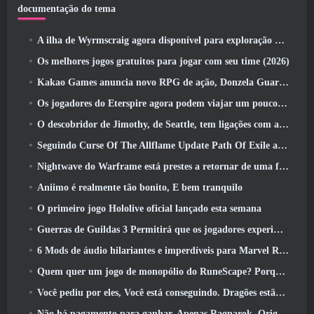
documentação do tema
A ilha de Wyrmscraig agora disponível para exploração no RuneScape da velha escola
Os melhores jogos gratuitos para jogar com seu time (2026)
Kakao Games anuncia novo RPG de ação, Donzela Guardiã
Os jogadores do Eterspire agora podem viajar um pouco no tempo… como um deleite
O descobridor de Jimothy, de Seattle, tem ligações com a ArenaNet, Então é claro que eles estão adicionando isso ao Guild Wars 2
Seguindo Curse Of The Allflame Update Path Of Exile anuncia várias mudanças com base no feedback
Nightwave do Warframe está prestes a retornar de uma forma chocante
Aniimo é realmente tão bonito, E bem tranquilo
O primeiro jogo Hololive oficial lançado esta semana
Guerras de Guildas 3 Permitirá que os jogadores experimentem o mundo de Tyria antes que os Elder Dragons acordem
6 Mods de áudio hilariantes e imperdíveis para Marvel Rivals
Quem quer um jogo de monopólio do RuneScape? Porque um está a caminho
Você pediu por eles, Você está conseguindo. Dragões estão chegando a Albion Online
Não há pagamento para ganhar. Apenas Ragnarok. Origin Classic é lançado em julho 23