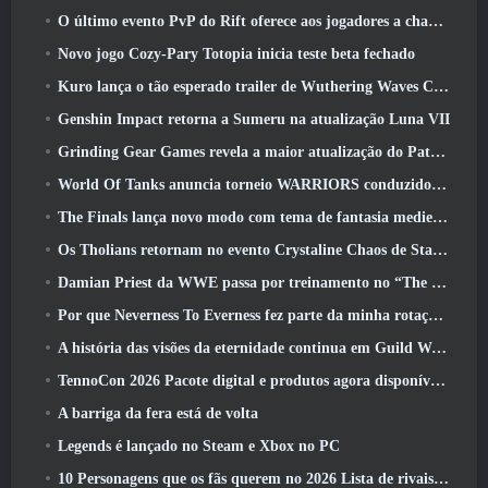
O último evento PvP do Rift oferece aos jogadores a chance de ganhar até 4000 Créditos e um novo título
Novo jogo Cozy-Pary Totopia inicia teste beta fechado
Kuro lança o tão esperado trailer de Wuthering Waves Cyberpunk: Crossover de Edgerunners
Genshin Impact retorna a Sumeru na atualização Luna VII
Grinding Gear Games revela a maior atualização do Path Of Exile II até agora, Retorno dos Antigos
World Of Tanks anuncia torneio WARRIORS conduzido pela comunidade
The Finals lança novo modo com tema de fantasia medieval ‘Dragon’s Claim’
Os Tholians retornam no evento Crystaline Chaos de Star Trek Online
Damian Priest da WWE passa por treinamento no “The Loot Camp” no trailer de ação ao vivo do Burst Fest da Delta Force
Por que Neverness To Everness fez parte da minha rotação, Por agora
A história das visões da eternidade continua em Guild Wars 2 Próxima semana
TennoCon 2026 Pacote digital e produtos agora disponíveis para compra
A barriga da fera está de volta
Legends é lançado no Steam e Xbox no PC
10 Personagens que os fãs querem no 2026 Lista de rivais da Marvel com maior probabilidade e qual a probabilidade de eles acontecerem