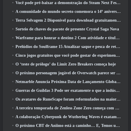
Você pode pré-baixar a demonstração do Steam Next Fest de Embers Of The Uncrowned Tomorrow
A comunidade do mundo secreto comemora o 14º aniversário com um mistério que eles devem resolver juntos
Terra Selvagem 2 Disponível para download gratuitamente (E manter) Por tempo limitado
Sorteio de chaves do pacote de presente Crystal Saga Nova
Warframe para honrar o destino 2 Com atividade e título especiais no jogo
Prelúdios do Soulframe 15 Atualizar saque e pesca de retrabalhos
Cinco jogos gratuitos que você pode gostar de experimentar durante o Bullet Fest
O ‘teste de prólogo’ do Limit Zero Breakers começa hoje
O próximo personagem jogável de Overwatch parece ser um chefe do crime ciborgue sobrecarregado
Netmarble Anuncia Próxima Data de Lançamento Global RF Online
Guerras de Guildas 3 Pode ser exatamente o que a indústria de MMO precisa agora
Os avatares do RuneScape foram reformulados na maior atualização visual do jogo nos últimos dez anos
A terceira temporada de Zenless Zone Zero começa com uma viagem para uma ilha Bangboo no céu, E para a plataforma Steam
A colaboração Cyberpunk de Wuthering Waves é exatamente o que eu quero dos meus eventos de crossover de videogame
O próximo CBT de Aniimo está a caminho… E, Temos uma janela oficial de lançamento