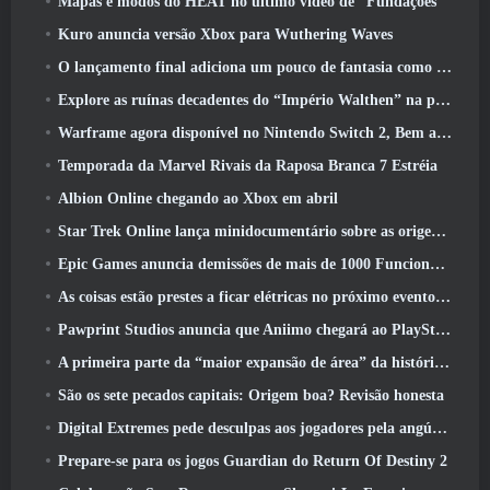
Mapas e modos do HEAT no último vídeo de “Fundações”
Kuro anuncia versão Xbox para Wuthering Waves
O lançamento final adiciona um pouco de fantasia como temporada 10 Lançamentos
Explore as ruínas decadentes do “Império Walthen” na próxima grande atualização do RAVEN2
Warframe agora disponível no Nintendo Switch 2, Bem a tempo para o lançamento do Shadowgrapher
Temporada da Marvel Rivais da Raposa Branca 7 Estréia
Albion Online chegando ao Xbox em abril
Star Trek Online lança minidocumentário sobre as origens da Federação para comemorar o 16º aniversário
Epic Games anuncia demissões de mais de 1000 Funcionários, Citando “Desaceleração no Engajamento Fortnite”
As coisas estão prestes a ficar elétricas no próximo evento Aftershock do Apex Legends
Pawprint Studios anuncia que Aniimo chegará ao PlayStation 5 E a Epic Games Store nos lançamentos
A primeira parte da “maior expansão de área” da história do RuneScape é lançada hoje
São os sete pecados capitais: Origem boa? Revisão honesta
Digital Extremes pede desculpas aos jogadores pela angústia causada por “convites nefastos” no Warframe
Prepare-se para os jogos Guardian do Return Of Destiny 2