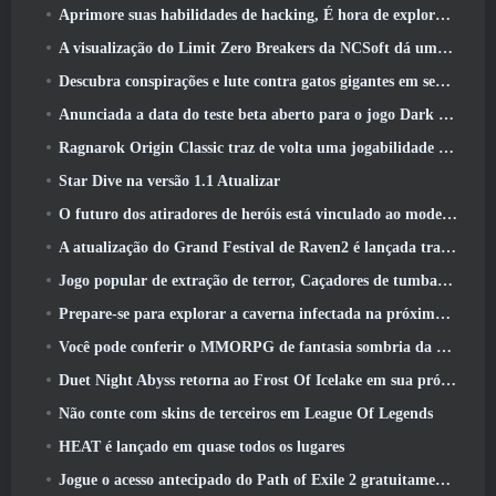
Aprimore suas habilidades de hacking, É hora de explorar a cidade noturna em ondas uivantes
A visualização do Limit Zero Breakers da NCSoft dá uma ideia do que esperar do próximo teste do prólogo
Descubra conspirações e lute contra gatos gigantes em seu tempo de inatividade na última atualização de Where Winds Meet
Anunciada a data do teste beta aberto para o jogo Dark Fantasy Extraction, Caçador da Névoa
Ragnarok Origin Classic traz de volta uma jogabilidade justa de MMORPG e CBT abre em junho 4
Star Dive na versão 1.1 Atualizar
O futuro dos atiradores de heróis está vinculado ao modelo de serviço ao vivo F2P?
A atualização do Grand Festival de Raven2 é lançada trazendo consigo a nova classe Warlord
Jogo popular de extração de terror, Caçadores de tumbas, Lançamentos no Ocidente
Prepare-se para explorar a caverna infectada na próxima atualização do Eterspire
Você pode conferir o MMORPG de fantasia sombria da Nexon, Embers Of The Uncrown, durante o Steam Next Fest
Duet Night Abyss retorna ao Frost Of Icelake em sua próxima atualização Steampunk
Não conte com skins de terceiros em League Of Legends
HEAT é lançado em quase todos os lugares
Jogue o acesso antecipado do Path of Exile 2 gratuitamente neste fim de semana