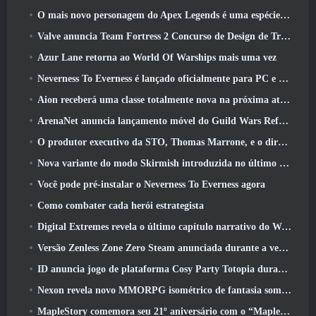
O mais novo personagem do Apex Legends é uma espécie de demônio da velocidade
Valve anuncia Team Fortress 2 Concurso de Design de Troféu ÜBERFEST
Azur Lane retorna ao World Of Warships mais uma vez
Neverness To Everness é lançado oficialmente para PC e consoles
Aion receberá uma classe totalmente nova na próxima atualização do Dread Blade
ArenaNet anuncia lançamento móvel do Guild Wars Reforged
O produtor executivo da STO, Thomas Marrone, e o diretor criativo da Neverwinter, Randy Mosiondz, discutem os jogos e o futuro do Cryptic
Nova variante do modo Skirmish introduzida no último ato de Valorant
Você pode pré-instalar o Neverness To Everness agora
Como combater cada herói estrategista
Digital Extremes revela o último capítulo narrativo do Warframe com novos curtas de anime
Versão Zenless Zone Zero Steam anunciada durante a versão 2.8 Programa Especial
ID anuncia jogo de plataforma Cosy Party Totopia durante o Xbox Showcase, Começa o recrutamento beta
Nexon revela novo MMORPG isométrico de fantasia sombria, Brasas dos sem coroa
MapleStory comemora seu 21º aniversário com o “Maple University Event”