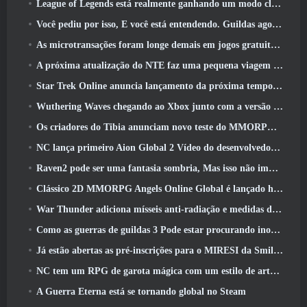
League of Legends está realmente ganhando um modo clássico
Você pediu por isso, E você está entendendo. Guildas agora estão disponíveis em Eterspire
As microtransações foram longe demais em jogos gratuitos?
A próxima atualização do NTE faz uma pequena viagem paralela a um jogo de mesa de fantasia
Star Trek Online anuncia lançamento da próxima temporada “Undiscovered”
Wuthering Waves chegando ao Xbox junto com a versão 3.5 Atualizar
Os criadores do Tibia anunciam novo teste do MMORPG de zumbis da velha escola, Persistir on-line
NC lança primeiro Aion Global 2 Vídeo do desenvolvedor, Compartilhando detalhes sobre o jogo
Raven2 pode ser uma fantasia sombria, Mas isso não impede a diversão do verão
Clássico 2D MMORPG Angels Online Global é lançado hoje
War Thunder adiciona mísseis anti-radiação e medidas de suporte eletrônico na atualização da cavalaria pesada
Como as guerras de guildas 3 Pode estar procurando inovar no espaço MMO
Já estão abertas as pré-inscrições para o MIRESI da Smilegate: Futuro Invisível
NC tem um RPG de garota mágica com um estilo de arte inspirado em anime dos anos 90 em desenvolvimento
A Guerra Eterna está se tornando global no Steam