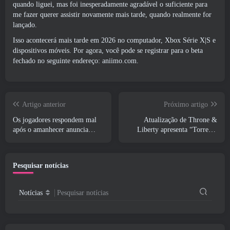
quando liguei, mas foi inesperadamente agradável o suficiente para
me fazer querer assistir novamente mais tarde, quando realmente for
lançado.
Isso acontecerá mais tarde em 2026 no computador, Xbox Série X|S e
dispositivos móveis. Por agora, você pode se registrar para o beta
fechado no seguinte endereço:
aniimo.com
.
Artigo anterior
Próximo artigo
Os jogadores respondem mal
Atualização de Throne &
após o amanhecer anuncia
Liberty apresenta “Torre da
planos para pular roteiros para
Ganância” gerada
EverQuest e EQ2
aleatoriamente
Pesquisar notícias
Notícias
Pesquisar notícias