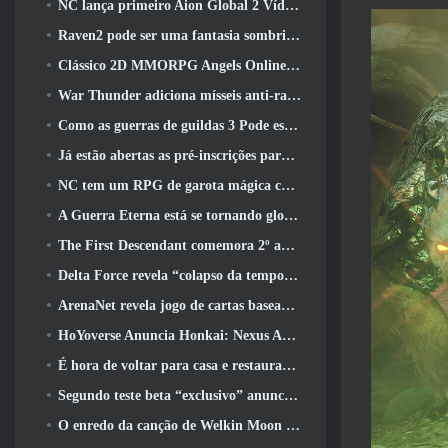
NC lança primeiro Aion Global 2 Vídeo do desenvolvedor, Compartilhando detalhes sobre o jogo
Raven2 pode ser uma fantasia sombria, Mas isso não impede a diversão do verão
Clássico 2D MMORPG Angels Online Global é lançado hoje
War Thunder adiciona mísseis anti-radiação e medidas de suporte eletrônico na atualização da cavalaria pesada
Como as guerras de guildas 3 Pode estar procurando inovar no espaço MMO
Já estão abertas as pré-inscrições para o MIRESI da Smilegate: Futuro Invisível
NC tem um RPG de garota mágica com um estilo de arte inspirado em anime dos anos 90 em desenvolvimento
A Guerra Eterna está se tornando global no Steam
The First Descendant comemora 2º aniversário com Descendant Fest 2026 Fluxo
Delta Force revela “colapso da temporada”, Anuncia colaboração Rainbow Six Siege
ArenaNet revela jogo de cartas baseado em Guild Wars, Enevoado
HoYoverse Anuncia Honkai: Nexus Anime “Teste de evolução”
É hora de voltar para casa e restaurar o retiro feliz onde os ventos se encontram
Segundo teste beta “exclusivo” anunciado para atiradores de sobrevivência em equipe
O enredo da canção de Welkin Moon de Genshin Impact chega ao fim.. Na lua