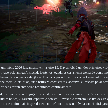
a um início 2026 lançamento em janeiro 13, Havenhold é um dos primeiros v
ivado pela antiga Ansiedade Leste, os jogadores certamente treinarão como mon
ravés da conquista e da glória. Em cada período, a história de Havenhold irá a
tabelecem. Além disso, uma natureza consistente e acessível é imposta pelas bre
criados certamente serão redefinidos continuamente.
, a comunicação do jogador é vital, com enormes confrontos PVP ocorrendo.
trutura básica, e garantir capturas e defesas. Havenhold também usa um design e
áticas e muito mais inspiradas em anime/toon, que sem dúvida contribuirá para t