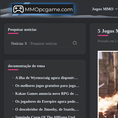
Jogos MMO
Pesquisar notícias
5 Jogos
Postado em 2 
Notícias
Pesquisar notícias
documentação do tema
A ilha de Wyrmscraig agora disponível para exploração no RuneScape da velha escola
Os melhores jogos gratuitos para jogar com seu time (2026)
Kakao Games anuncia novo RPG de ação, Donzela Guardiã
Os jogadores do Eterspire agora podem viajar um pouco no tempo… como um deleite
O descobridor de Jimothy, de Seattle, tem ligações com a ArenaNet, Então é claro que eles estão adicionando isso ao Guild Wars 2
Seguindo Curse Of The Allflame Update Path Of Exile anuncia várias mudanças com base no feedback