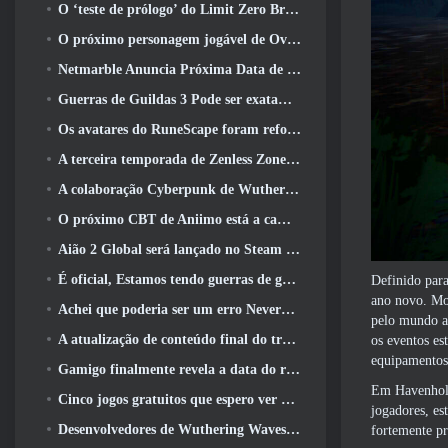
O ‘teste de prólogo’ do Limit Zero Breakers começa hoje
O próximo personagem jogável de Overwatch parece ser um chefe do crime ciborgue sobrecarregado
Netmarble Anuncia Próxima Data de Lançamento Global RF Online
Guerras de Guildas 3 Pode ser exatamente o que a indústria de MMO precisa agora
Os avatares do RuneScape foram reformulados na maior atualização visual do jogo nos últimos dez anos
A terceira temporada de Zenless Zone Zero começa com uma viagem para uma ilha Bangboo no céu, E para a plataforma Steam
A colaboração Cyberpunk de Wuthering Waves é exatamente o que eu quero dos meus eventos de crossover de videogame
O próximo CBT de Aniimo está a caminho… E, Temos uma janela oficial de lançamento
Aião 2 Global será lançado no Steam e no Purple ainda este ano
É oficial, Estamos tendo guerras de guildas 3
Definido par
ano novo. Mot
Achei que poderia ser um erro Neverness To Everness ter o evento Porsche Collab Gacha tão cedo, Mas eu estava errado
pelo mundo at
A atualização de conteúdo final do trailer de Destiny 2 é um grito de guerra
os eventos es
equipamentos 
Gamigo finalmente revela a data do retorno de Gloria Victis, Será que sobreviverá na segunda vez?
Em Havenhold
Cinco jogos gratuitos que espero ver durante o Summer Game Fest
jogadores, es
Desenvolvedores de Wuthering Waves discutem a criação da sequência de batalha Lahai-Roi Mech
fortemente pr