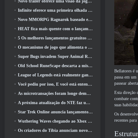
Novo trailer oferece uma visão da jogabilidade no Silver Palace
Infinite oferece uma primeira olhada no herói parecido com uma sereia chegando no SS13: Pós-luz
Novo MMORPG Ragnarok baseado em navegador, Anunciado o Universo Ragnarok
HEAT fica mais quente com o lançamento de um novo mapa do deserto
5 Os melhores lançamentos gratuitos para jogar 2025, Ainda vale a pena jogar 2026?
O mecanismo de jogo que alimenta o universo de fragmentos únicos do Eve Online agora é de código aberto
Super Bugs invadem Super Animal Royale na atualização ‘Super Natural’
Old School RuneScape descarta a missão do Grande Mestre ‘The Blood Moon Rises’, Encerrando uma missão de 20 anos
Bellatores é 
League of Legends está realmente ganhando um modo clássico
passa em um g
passear abert
Você pediu por isso, E você está entendendo. Guildas agora estão disponíveis em Eterspire
Esta direção 
As microtransações foram longe demais em jogos gratuitos?
combate contr
A próxima atualização do NTE faz uma pequena viagem paralela a um jogo de mesa de fantasia
suas habilida
Star Trek Online anuncia lançamento da próxima temporada “Undiscovered”
Os desenvolve
recentes para
Wuthering Waves chegando ao Xbox junto com a versão 3.5 Atualizar
Os criadores do Tibia anunciam novo teste do MMORPG de zumbis da velha escola, Persistir on-line
Estrutu