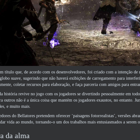
um título que, de acordo com os desenvolvedores, foi criado com a intenção d
lobo suave, sugerindo que não haverá exibições de carregamento para interferi
amente, coletar recursos para elaboração, e faça parceria com amigos para entr
da história revive no jogo com os jogadores se divertindo pessoalmente em to
a outros não é a única coisa que mantém os jogadores exaustos, no entanto. Ju
des, e muito mais.
dores do Bellatores pretendem oferecer ‘paisagens fotorrealistas’, versões abra
 dar vida ao mundo, tornando-o um dos trabalhos mais entusiasmados a serem 
ra da alma