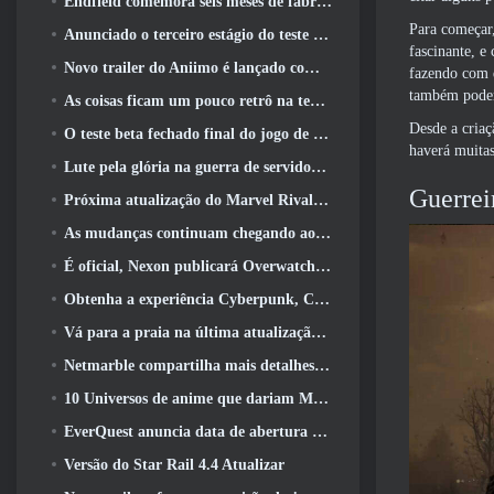
Endfield comemora seis meses de fábricas e tirolesas durante sua próxima atualização
Para começar,
Anunciado o terceiro estágio do teste beta fechado das batalhas de infantaria do War Thunder
fascinante, e
Novo trailer do Aniimo é lançado com o lançamento do último teste beta fechado
fazendo com q
também podem 
As coisas ficam um pouco retrô na temporada final 11 Atualizar
Desde a criaç
O teste beta fechado final do jogo de tiro F2P da Nexon Sudden Attack Zero Point começou hoje
haverá muitas
Lute pela glória na guerra de servidores do Lineage II
Guerrei
Próxima atualização do Marvel Rivals leva a luta até os deuses
As mudanças continuam chegando ao RuneScape. Desta vez é a habitação do jogador
É oficial, Nexon publicará Overwatch na Coreia do Sul daqui para frente
Obtenha a experiência Cyberpunk, Completo com ciberpsicose, No próximo evento de crossover do Apex Legends
Vá para a praia na última atualização de Palia
Netmarble compartilha mais detalhes sobre o próximo jogo de nivelamento solo, Nivelamento Solo: KARMA na Anime Expo
10 Universos de anime que dariam MMOs incríveis
EverQuest anuncia data de abertura do segundo 2026 Servidor de expansão bloqueado por tempo
Versão do Star Rail 4.4 Atualizar