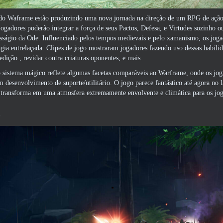
 do Waframe estão produzindo uma nova jornada na direção de um RPG de ação 
jogadores poderão integrar a força de seus Pactos, Defesa, e Virtudes sozinho 
sságio da Ode. Influenciado pelos tempos medievais e pelo xamanismo, os jog
gia entrelaçada. Clipes de jogo mostraram jogadores fazendo uso dessas habilid
edição., revidar contra criaturas oponentes, e mais.
 sistema mágico reflete algumas facetas comparáveis ​​ao Warframe, onde os jog
m desenvolvimento de suporte/utilitário. O jogo parece fantástico até agora no 
 transforma em uma atmosfera extremamente envolvente e climática para os jo
o