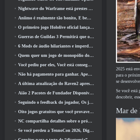
Nightwave do Warframe está prestes a retornar de uma forma chocante
Aniimo é realmente tão bonito, E bem tranquilo
O primeiro jogo Hololive oficial lançado esta semana
Guerras de Guildas 3 Permitirá que os jogadores experimentem o mundo de Tyria antes que os Elder Dragons acordem
6 Mods de áudio hilariantes e imperdíveis para Marvel Rivals
Quem quer um jogo de monopólio do RuneScape? Porque um está a caminho
Você pediu por eles, Você está conseguindo. Dragões estão chegando a Albion Online
2025 está en
Não há pagamento para ganhar. Apenas Ragnarok. Origin Classic é lançado em julho 23
para o próxim
se desenvolve
A última atualização do Raven2 apresenta sistema de despertar de habilidades, Oferecendo aos jogadores mais maneiras de aprimorar suas habilidades
Se você está 
Aião 2 Pacotes de Fundador Disponíveis para Compra, Completo com cinco dias de acesso antecipado
descobrir, e
Seguindo o feedback do jogador, Os jogadores clássicos de League Of Legends não terão que pagar por skins clássicas
Mar de
Oito jogos gratuitos que você provavelmente esqueceu e que fazem parte do Steam’s Train Fest
NC compartilha detalhes sobre o próximo acesso antecipado do Aion 2
Se você perdeu a TennoCon 2026, Digital Extremes está compartilhando todos os painéis
Convites para o teste de “dicotomia” do Silver Palace estão sendo enviados