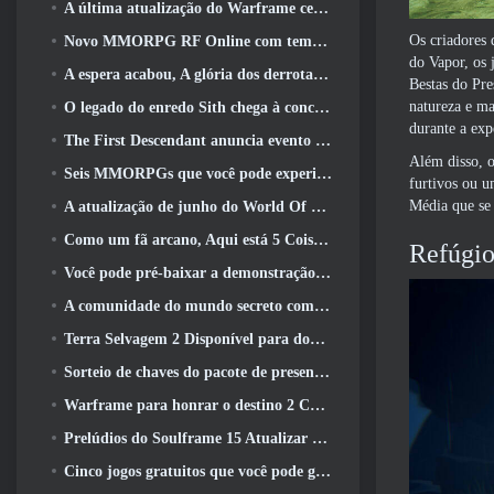
A última atualização do Warframe celebra todos os pais do espaço
Os criadores
Novo MMORPG RF Online com tema Mech da Netmarble será lançado globalmente
do Vapor, os 
A espera acabou, A glória dos derrotados voltou
Bestas do Pre
natureza e ma
O legado do enredo Sith chega à conclusão hoje na última atualização do SWTOR
durante a exp
The First Descendant anuncia evento de colaboração EVANGELION
Além disso, o
Seis MMORPGs que você pode experimentar durante o Steam Next Fest
furtivos ou u
Média que se
A atualização de junho do World Of Warships comemora o Dia da Independência dos EUA com uma nova campanha narrativa
Como um fã arcano, Aqui está 5 Coisas que quero ver do MMO Riot
Refúgi
Você pode pré-baixar a demonstração do Steam Next Fest de Embers Of The Uncrowned Tomorrow
A comunidade do mundo secreto comemora o 14º aniversário com um mistério que eles devem resolver juntos
Terra Selvagem 2 Disponível para download gratuitamente (E manter) Por tempo limitado
Sorteio de chaves do pacote de presente Crystal Saga Nova
Warframe para honrar o destino 2 Com atividade e título especiais no jogo
Prelúdios do Soulframe 15 Atualizar saque e pesca de retrabalhos
Cinco jogos gratuitos que você pode gostar de experimentar durante o Bullet Fest