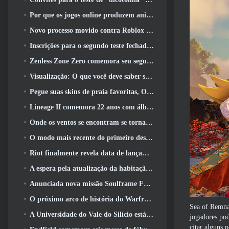
Por que os jogos online produzem animes melhores do que os jogos de anime
Novo processo movido contra Roblox em Oregon, alegando incidente com cuidados infantis
Inscrições para o segundo teste fechado global MapleStory Classic World
Zenless Zone Zero comemora seu segundo aniversário oferecendo aos jogadores a escolha de um agente S-Rank gratuito
Visualização: O que você deve saber sobre o jogo de coleta de criaturas da HoYoverse, Honkai: Link Alma
Pegue suas skins de praia favoritas, Os Jogos de Verão voltaram ao Overwatch
Lineage II comemora 22 anos com álbum de vinil de edição de colecionador
Onde os ventos se encontram se torna “Eastern Steampunk” na versão 2.0
O modo mais recente do primeiro descendente reúne batalhas difíceis de interceptação de vazio e as profundezas
Riot finalmente revela data de lançamento do modo clássico de League Of Legends
A espera pela atualização da habitação dos grandes jogadores do RuneScape acabou
Anunciada nova missão Soulframe Fable
O próximo arco de história do Warframe leva os jogadores a um novo mapa estelar, O Sistema Tau
Sea of ​​Rem
A Universidade do Vale do Silício está oferecendo bolsas de estudo para jogos e alguns dos requisitos são interessantes
jogadores pod
citar alguns 