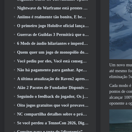
Nightwave do Warframe está prestes a retornar de uma forma chocante
Aniimo é realmente tão bonito, E bem tranquilo
O primeiro jogo Hololive oficial lançado esta semana
Guerras de Guildas 3 Permitirá que os jogadores experimentem o mundo de Tyria antes que os Elder Dragons acordem
6 Mods de áudio hilariantes e imperdíveis para Marvel Rivals
Quem quer um jogo de monopólio do RuneScape? Porque um está a caminho
Você pediu por eles, Você está conseguindo. Dragões estão chegando a Albion Online
Um novo mund
Não há pagamento para ganhar. Apenas Ragnarok. Origin Classic é lançado em julho 23
até mesmo fo
eliminação 5
A última atualização do Raven2 apresenta sistema de despertar de habilidades, Oferecendo aos jogadores mais maneiras de aprimorar suas habilidades
Cada modo é 
Aião 2 Pacotes de Fundador Disponíveis para Compra, Completo com cinco dias de acesso antecipado
pontos de con
Seguindo o feedback do jogador, Os jogadores clássicos de League Of Legends não terão que pagar por skins clássicas
alcançar 100
oponente a o
Oito jogos gratuitos que você provavelmente esqueceu e que fazem parte do Steam’s Train Fest
NC compartilha detalhes sobre o próximo acesso antecipado do Aion 2
Se você perdeu a TennoCon 2026, Digital Extremes está compartilhando todos os painéis
Convites para o teste de “dicotomia” do Silver Palace estão sendo enviados