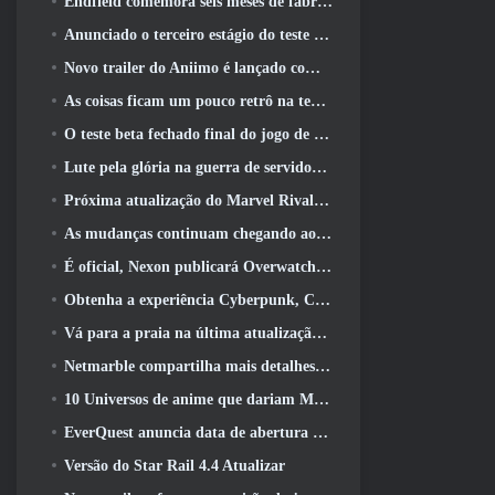
Endfield comemora seis meses de fábricas e tirolesas durante sua próxima atualização
Anunciado o terceiro estágio do teste beta fechado das batalhas de infantaria do War Thunder
Novo trailer do Aniimo é lançado com o lançamento do último teste beta fechado
As coisas ficam um pouco retrô na temporada final 11 Atualizar
O teste beta fechado final do jogo de tiro F2P da Nexon Sudden Attack Zero Point começou hoje
Lute pela glória na guerra de servidores do Lineage II
Próxima atualização do Marvel Rivals leva a luta até os deuses
As mudanças continuam chegando ao RuneScape. Desta vez é a habitação do jogador
É oficial, Nexon publicará Overwatch na Coreia do Sul daqui para frente
Obtenha a experiência Cyberpunk, Completo com ciberpsicose, No próximo evento de crossover do Apex Legends
Vá para a praia na última atualização de Palia
Netmarble compartilha mais detalhes sobre o próximo jogo de nivelamento solo, Nivelamento Solo: KARMA na Anime Expo
10 Universos de anime que dariam MMOs incríveis
EverQuest anuncia data de abertura do segundo 2026 Servidor de expansão bloqueado por tempo
Versão do Star Rail 4.4 Atualizar