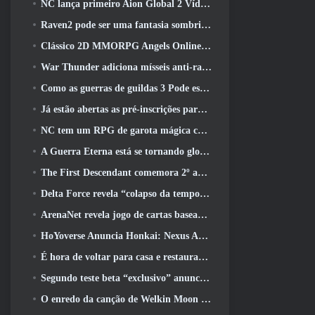
NC lança primeiro Aion Global 2 Vídeo do desenvolvedor, Compartilhando detalhes sobre o jogo
Raven2 pode ser uma fantasia sombria, Mas isso não impede a diversão do verão
Clássico 2D MMORPG Angels Online Global é lançado hoje
War Thunder adiciona mísseis anti-radiação e medidas de suporte eletrônico na atualização da cavalaria pesada
Como as guerras de guildas 3 Pode estar procurando inovar no espaço MMO
Já estão abertas as pré-inscrições para o MIRESI da Smilegate: Futuro Invisível
NC tem um RPG de garota mágica com um estilo de arte inspirado em anime dos anos 90 em desenvolvimento
A Guerra Eterna está se tornando global no Steam
The First Descendant comemora 2º aniversário com Descendant Fest 2026 Fluxo
Delta Force revela “colapso da temporada”, Anuncia colaboração Rainbow Six Siege
ArenaNet revela jogo de cartas baseado em Guild Wars, Enevoado
HoYoverse Anuncia Honkai: Nexus Anime “Teste de evolução”
É hora de voltar para casa e restaurar o retiro feliz onde os ventos se encontram
Segundo teste beta “exclusivo” anunciado para atiradores de sobrevivência em equipe
O enredo da canção de Welkin Moon de Genshin Impact chega ao fim.. Na lua