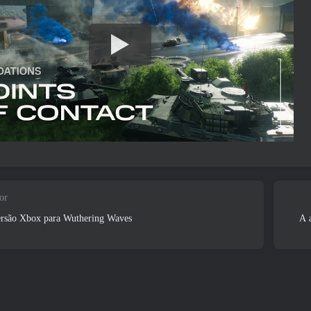
or
ersão Xbox para Wuthering Waves
A 