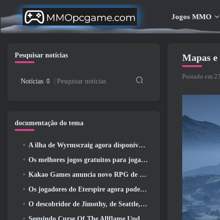
Jogos MMO
Pesquisar notícias
Mapas e 
Postado em 2
Notícias
Pesquisar notícias
documentação do tema
A ilha de Wyrmscraig agora disponível para exploração no RuneScape da velha escola
Os melhores jogos gratuitos para jogar com seu time (2026)
Kakao Games anuncia novo RPG de ação, Donzela Guardiã
Os jogadores do Eterspire agora podem viajar um pouco no tempo… como um deleite
O descobridor de Jimothy, de Seattle, tem ligações com a ArenaNet, Então é claro que eles estão adicionando isso ao Guild Wars 2
Seguindo Curse Of The Allflame Update Path Of Exile anuncia várias mudanças com base no feedback