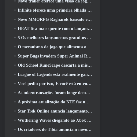
Novo trailer oferece uma visão da jogabilidade no Silver Palace
Infinite oferece uma primeira olhada no herói parecido com uma sereia chegando no SS13: Pós-luz
Novo MMORPG Ragnarok baseado em navegador, Anunciado o Universo Ragnarok
HEAT fica mais quente com o lançamento de um novo mapa do deserto
5 Os melhores lançamentos gratuitos para jogar 2025, Ainda vale a pena jogar 2026?
O mecanismo de jogo que alimenta o universo de fragmentos únicos do Eve Online agora é de código aberto
Super Bugs invadem Super Animal Royale na atualização ‘Super Natural’
Old School RuneScape descarta a missão do Grande Mestre ‘The Blood Moon Rises’, Encerrando uma missão de 20 anos
League of Legends está realmente ganhando um modo clássico
Você pediu por isso, E você está entendendo. Guildas agora estão disponíveis em Eterspire
As microtransações foram longe demais em jogos gratuitos?
A próxima atualização do NTE faz uma pequena viagem paralela a um jogo de mesa de fantasia
Star Trek Online anuncia lançamento da próxima temporada “Undiscovered”
Wuthering Waves chegando ao Xbox junto com a versão 3.5 Atualizar
Os criadores do Tibia anunciam novo teste do MMORPG de zumbis da velha escola, Persistir on-line