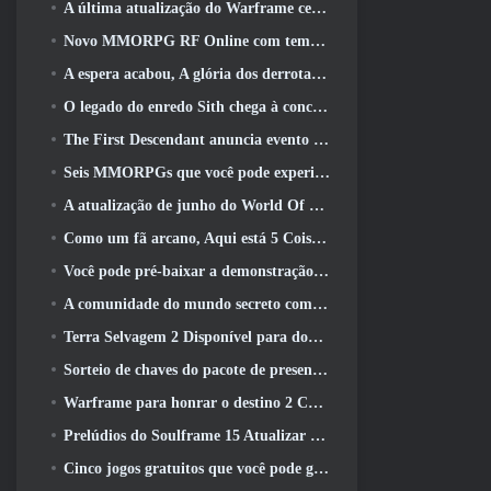
A última atualização do Warframe celebra todos os pais do espaço
Novo MMORPG RF Online com tema Mech da Netmarble será lançado globalmente
A espera acabou, A glória dos derrotados voltou
O legado do enredo Sith chega à conclusão hoje na última atualização do SWTOR
The First Descendant anuncia evento de colaboração EVANGELION
Seis MMORPGs que você pode experimentar durante o Steam Next Fest
A atualização de junho do World Of Warships comemora o Dia da Independência dos EUA com uma nova campanha narrativa
Como um fã arcano, Aqui está 5 Coisas que quero ver do MMO Riot
Você pode pré-baixar a demonstração do Steam Next Fest de Embers Of The Uncrowned Tomorrow
A comunidade do mundo secreto comemora o 14º aniversário com um mistério que eles devem resolver juntos
Terra Selvagem 2 Disponível para download gratuitamente (E manter) Por tempo limitado
Sorteio de chaves do pacote de presente Crystal Saga Nova
Warframe para honrar o destino 2 Com atividade e título especiais no jogo
Prelúdios do Soulframe 15 Atualizar saque e pesca de retrabalhos
Cinco jogos gratuitos que você pode gostar de experimentar durante o Bullet Fest