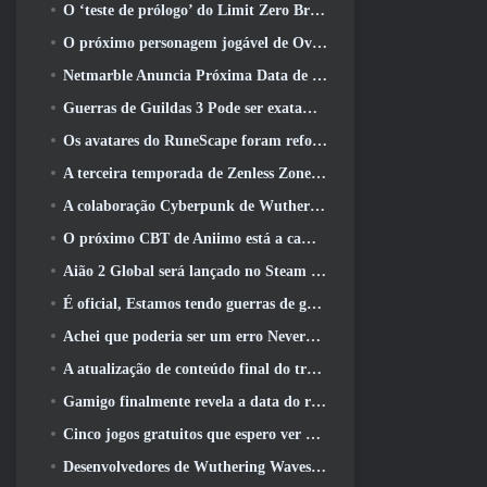
O ‘teste de prólogo’ do Limit Zero Breakers começa hoje
O próximo personagem jogável de Overwatch parece ser um chefe do crime ciborgue sobrecarregado
Netmarble Anuncia Próxima Data de Lançamento Global RF Online
Guerras de Guildas 3 Pode ser exatamente o que a indústria de MMO precisa agora
Os avatares do RuneScape foram reformulados na maior atualização visual do jogo nos últimos dez anos
A terceira temporada de Zenless Zone Zero começa com uma viagem para uma ilha Bangboo no céu, E para a plataforma Steam
A colaboração Cyberpunk de Wuthering Waves é exatamente o que eu quero dos meus eventos de crossover de videogame
O próximo CBT de Aniimo está a caminho… E, Temos uma janela oficial de lançamento
Aião 2 Global será lançado no Steam e no Purple ainda este ano
É oficial, Estamos tendo guerras de guildas 3
Achei que poderia ser um erro Neverness To Everness ter o evento Porsche Collab Gacha tão cedo, Mas eu estava errado
A atualização de conteúdo final do trailer de Destiny 2 é um grito de guerra
Gamigo finalmente revela a data do retorno de Gloria Victis, Será que sobreviverá na segunda vez?
Cinco jogos gratuitos que espero ver durante o Summer Game Fest
Desenvolvedores de Wuthering Waves discutem a criação da sequência de batalha Lahai-Roi Mech