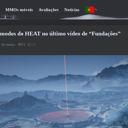
MMOs móveis
Avaliações
Notícias
modos do HEAT no último vídeo de “Fundações”
7 de março
51
10