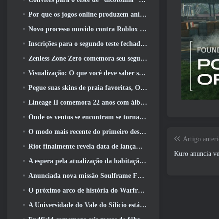
Por que os jogos online produzem animes melhores do que os jogos de anime
Novo processo movido contra Roblox em Oregon, alegando incidente com cuidados infantis
Inscrições para o segundo teste fechado global MapleStory Classic World
Zenless Zone Zero comemora seu segundo aniversário oferecendo aos jogadores a escolha de um agente S-Rank gratuito
Visualização: O que você deve saber sobre o jogo de coleta de criaturas da HoYoverse, Honkai: Link Alma
Pegue suas skins de praia favoritas, Os Jogos de Verão voltaram ao Overwatch
Lineage II comemora 22 anos com álbum de vinil de edição de colecionador
Onde os ventos se encontram se torna “Eastern Steampunk” na versão 2.0
O modo mais recente do primeiro descendente reúne batalhas difíceis de interceptação de vazio e as profundezas
Artigo anteri
Riot finalmente revela data de lançamento do modo clássico de League Of Legends
Kuro anuncia v
A espera pela atualização da habitação dos grandes jogadores do RuneScape acabou
Anunciada nova missão Soulframe Fable
O próximo arco de história do Warframe leva os jogadores a um novo mapa estelar, O Sistema Tau
A Universidade do Vale do Silício está oferecendo bolsas de estudo para jogos e alguns dos requisitos são interessantes