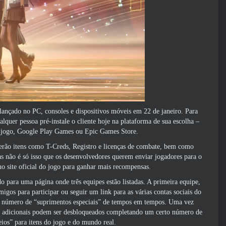
 lançado no PC, consoles e dispositivos móveis em 22 de janeiro. Para
lquer pessoa pré-instale o cliente hoje na plataforma de sua escolha –
do jogo, Google Play Games ou Epic Games Store.
berão itens como T-Creds, Registro e licenças de combate, bem como
s não é só isso que os desenvolvedores querem enviar jogadores para o
o site oficial do jogo para ganhar mais recompensas.
do para uma página onde três equipes estão listadas. A primeira equipe,
gos para participar ou seguir um link para as várias contas sociais do
to número de “suprimentos especiais” de tempos em tempos. Uma vez
tens adicionais podem ser desbloqueados completando um certo número de
eios” para itens do jogo e do mundo real.