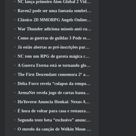
NC lança primeiro Aion Global 2 Vídeo do desenvolvedor, Compartilhando detalhes sobre o jogo
Raven2 pode ser uma fantasia sombria, Mas isso não impede a diversão do verão
Clássico 2D MMORPG Angels Online Global é lançado hoje
War Thunder adiciona mísseis anti-radiação e medidas de suporte eletrônico na atualização da cavalaria pesada
Como as guerras de guildas 3 Pode estar procurando inovar no espaço MMO
Já estão abertas as pré-inscrições para o MIRESI da Smilegate: Futuro Invisível
NC tem um RPG de garota mágica com um estilo de arte inspirado em anime dos anos 90 em desenvolvimento
A Guerra Eterna está se tornando global no Steam
The First Descendant comemora 2º aniversário com Descendant Fest 2026 Fluxo
Delta Force revela “colapso da temporada”, Anuncia colaboração Rainbow Six Siege
ArenaNet revela jogo de cartas baseado em Guild Wars, Enevoado
HoYoverse Anuncia Honkai: Nexus Anime “Teste de evolução”
É hora de voltar para casa e restaurar o retiro feliz onde os ventos se encontram
Segundo teste beta “exclusivo” anunciado para atiradores de sobrevivência em equipe
O enredo da canção de Welkin Moon de Genshin Impact chega ao fim.. Na lua