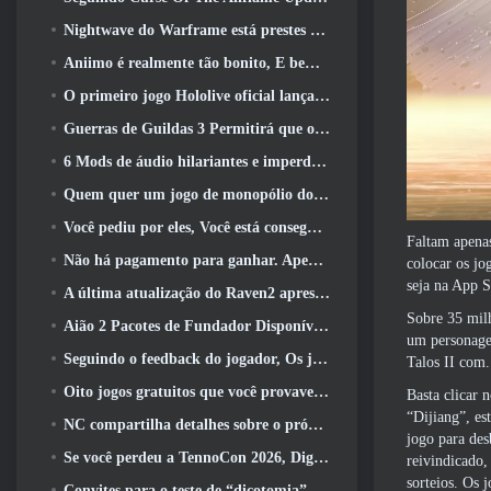
Nightwave do Warframe está prestes a retornar de uma forma chocante
Aniimo é realmente tão bonito, E bem tranquilo
O primeiro jogo Hololive oficial lançado esta semana
Guerras de Guildas 3 Permitirá que os jogadores experimentem o mundo de Tyria antes que os Elder Dragons acordem
6 Mods de áudio hilariantes e imperdíveis para Marvel Rivals
Quem quer um jogo de monopólio do RuneScape? Porque um está a caminho
Você pediu por eles, Você está conseguindo. Dragões estão chegando a Albion Online
Faltam apenas
Não há pagamento para ganhar. Apenas Ragnarok. Origin Classic é lançado em julho 23
colocar os jo
seja na App S
A última atualização do Raven2 apresenta sistema de despertar de habilidades, Oferecendo aos jogadores mais maneiras de aprimorar suas habilidades
Sobre 35 milh
Aião 2 Pacotes de Fundador Disponíveis para Compra, Completo com cinco dias de acesso antecipado
um personagem
Seguindo o feedback do jogador, Os jogadores clássicos de League Of Legends não terão que pagar por skins clássicas
Talos II com.
Oito jogos gratuitos que você provavelmente esqueceu e que fazem parte do Steam’s Train Fest
Basta clicar n
“Dijiang”, es
NC compartilha detalhes sobre o próximo acesso antecipado do Aion 2
jogo para de
Se você perdeu a TennoCon 2026, Digital Extremes está compartilhando todos os painéis
reivindicado,
sorteios. Os 
Convites para o teste de “dicotomia” do Silver Palace estão sendo enviados