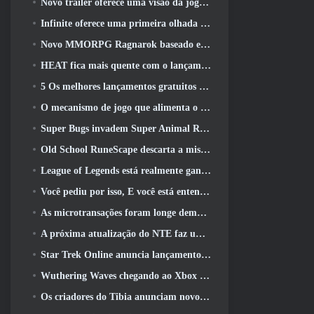
Novo trailer oferece uma visão da jogabilidade no Silver Palace
Infinite oferece uma primeira olhada no herói parecido com uma sereia chegando no SS13: Pós-luz
Novo MMORPG Ragnarok baseado em navegador, Anunciado o Universo Ragnarok
HEAT fica mais quente com o lançamento de um novo mapa do deserto
5 Os melhores lançamentos gratuitos para jogar 2025, Ainda vale a pena jogar 2026?
O mecanismo de jogo que alimenta o universo de fragmentos únicos do Eve Online agora é de código aberto
Super Bugs invadem Super Animal Royale na atualização ‘Super Natural’
Old School RuneScape descarta a missão do Grande Mestre ‘The Blood Moon Rises’, Encerrando uma missão de 20 anos
League of Legends está realmente ganhando um modo clássico
Você pediu por isso, E você está entendendo. Guildas agora estão disponíveis em Eterspire
As microtransações foram longe demais em jogos gratuitos?
A próxima atualização do NTE faz uma pequena viagem paralela a um jogo de mesa de fantasia
Star Trek Online anuncia lançamento da próxima temporada “Undiscovered”
Wuthering Waves chegando ao Xbox junto com a versão 3.5 Atualizar
Os criadores do Tibia anunciam novo teste do MMORPG de zumbis da velha escola, Persistir on-line