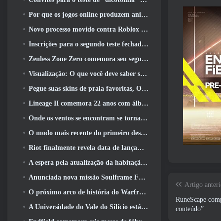
Por que os jogos online produzem animes melhores do que os jogos de anime
Novo processo movido contra Roblox em Oregon, alegando incidente com cuidados infantis
Inscrições para o segundo teste fechado global MapleStory Classic World
Zenless Zone Zero comemora seu segundo aniversário oferecendo aos jogadores a escolha de um agente S-Rank gratuito
Visualização: O que você deve saber sobre o jogo de coleta de criaturas da HoYoverse, Honkai: Link Alma
Pegue suas skins de praia favoritas, Os Jogos de Verão voltaram ao Overwatch
Lineage II comemora 22 anos com álbum de vinil de edição de colecionador
Onde os ventos se encontram se torna “Eastern Steampunk” na versão 2.0
O modo mais recente do primeiro descendente reúne batalhas difíceis de interceptação de vazio e as profundezas
Riot finalmente revela data de lançamento do modo clássico de League Of Legends
A espera pela atualização da habitação dos grandes jogadores do RuneScape acabou
Anunciada nova missão Soulframe Fable
Artigo anteri
O próximo arco de história do Warframe leva os jogadores a um novo mapa estelar, O Sistema Tau
RuneScape compa
A Universidade do Vale do Silício está oferecendo bolsas de estudo para jogos e alguns dos requisitos são interessantes
conteúdo”