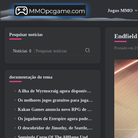
Jogos MMO
Pesquisar notícias
Endfield
Postado em 21
Notícias
Pesquisar notícias
documentação do tema
A ilha de Wyrmscraig agora disponível para exploração no RuneScape da velha escola
Os melhores jogos gratuitos para jogar com seu time (2026)
Kakao Games anuncia novo RPG de ação, Donzela Guardiã
Os jogadores do Eterspire agora podem viajar um pouco no tempo… como um deleite
O descobridor de Jimothy, de Seattle, tem ligações com a ArenaNet, Então é claro que eles estão adicionando isso ao Guild Wars 2
Seguindo Curse Of The Allflame Update Path Of Exile anuncia várias mudanças com base no feedback