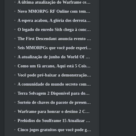
A última atualização do Warframe celebra todos os pais do espaço
Novo MMORPG RF Online com tema Mech da Netmarble será lançado globalmente
A espera acabou, A glória dos derrotados voltou
O legado do enredo Sith chega à conclusão hoje na última atualização do SWTOR
The First Descendant anuncia evento de colaboração EVANGELION
Seis MMORPGs que você pode experimentar durante o Steam Next Fest
A atualização de junho do World Of Warships comemora o Dia da Independência dos EUA com uma nova campanha narrativa
Como um fã arcano, Aqui está 5 Coisas que quero ver do MMO Riot
Você pode pré-baixar a demonstração do Steam Next Fest de Embers Of The Uncrowned Tomorrow
A comunidade do mundo secreto comemora o 14º aniversário com um mistério que eles devem resolver juntos
Terra Selvagem 2 Disponível para download gratuitamente (E manter) Por tempo limitado
Sorteio de chaves do pacote de presente Crystal Saga Nova
Warframe para honrar o destino 2 Com atividade e título especiais no jogo
Prelúdios do Soulframe 15 Atualizar saque e pesca de retrabalhos
Cinco jogos gratuitos que você pode gostar de experimentar durante o Bullet Fest