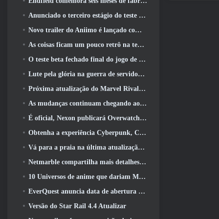
Endfield comemora seis meses de fábricas e tirolesas durante sua próxima atualização
Anunciado o terceiro estágio do teste beta fechado das batalhas de infantaria do War Thunder
Novo trailer do Aniimo é lançado com o lançamento do último teste beta fechado
As coisas ficam um pouco retrô na temporada final 11 Atualizar
O teste beta fechado final do jogo de tiro F2P da Nexon Sudden Attack Zero Point começou hoje
Lute pela glória na guerra de servidores do Lineage II
Próxima atualização do Marvel Rivals leva a luta até os deuses
As mudanças continuam chegando ao RuneScape. Desta vez é a habitação do jogador
É oficial, Nexon publicará Overwatch na Coreia do Sul daqui para frente
Obtenha a experiência Cyberpunk, Completo com ciberpsicose, No próximo evento de crossover do Apex Legends
Vá para a praia na última atualização de Palia
Netmarble compartilha mais detalhes sobre o próximo jogo de nivelamento solo, Nivelamento Solo: KARMA na Anime Expo
10 Universos de anime que dariam MMOs incríveis
EverQuest anuncia data de abertura do segundo 2026 Servidor de expansão bloqueado por tempo
Versão do Star Rail 4.4 Atualizar