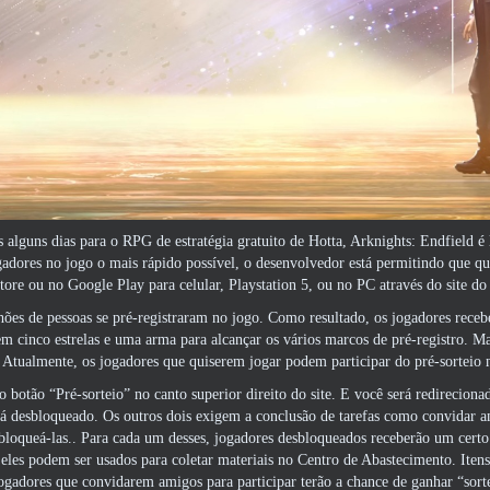
 alguns dias para o RPG de estratégia gratuito de Hotta, Arknights: Endfield é
gadores no jogo o mais rápido possível, o desenvolvedor está permitindo que qua
tore ou no Google Play para celular, Playstation 5, ou no PC através do site 
ões de pessoas se pré-registraram no jogo. Como resultado, os jogadores rece
 cinco estrelas e uma arma para alcançar os vários marcos de pré-registro. Ma
 Atualmente, os jogadores que quiserem jogar podem participar do pré-sorteio n
o botão “Pré-sorteio” ​​no
canto superior direito do site
. E você será redireciona
tá desbloqueado. Os outros dois exigem a conclusão de tarefas como convidar ami
sbloqueá-las.. Para cada um desses, jogadores desbloqueados receberão um cer
 eles podem ser usados ​​para coletar materiais no Centro de Abastecimento. I
jogadores que convidarem amigos para participar terão a chance de ganhar “sort