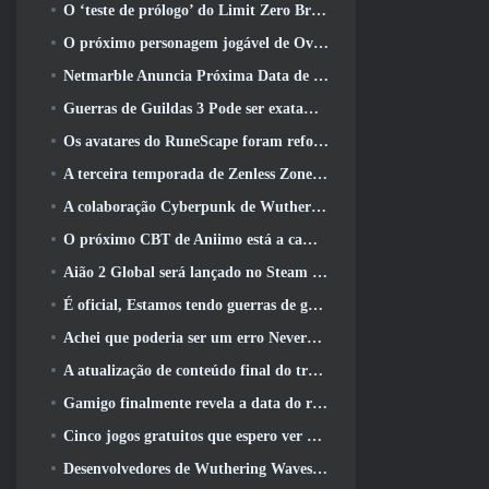
O ‘teste de prólogo’ do Limit Zero Breakers começa hoje
O próximo personagem jogável de Overwatch parece ser um chefe do crime ciborgue sobrecarregado
Netmarble Anuncia Próxima Data de Lançamento Global RF Online
Guerras de Guildas 3 Pode ser exatamente o que a indústria de MMO precisa agora
Os avatares do RuneScape foram reformulados na maior atualização visual do jogo nos últimos dez anos
A terceira temporada de Zenless Zone Zero começa com uma viagem para uma ilha Bangboo no céu, E para a plataforma Steam
A colaboração Cyberpunk de Wuthering Waves é exatamente o que eu quero dos meus eventos de crossover de videogame
O próximo CBT de Aniimo está a caminho… E, Temos uma janela oficial de lançamento
Aião 2 Global será lançado no Steam e no Purple ainda este ano
É oficial, Estamos tendo guerras de guildas 3
Achei que poderia ser um erro Neverness To Everness ter o evento Porsche Collab Gacha tão cedo, Mas eu estava errado
A atualização de conteúdo final do trailer de Destiny 2 é um grito de guerra
Gamigo finalmente revela a data do retorno de Gloria Victis, Será que sobreviverá na segunda vez?
Cinco jogos gratuitos que espero ver durante o Summer Game Fest
Desenvolvedores de Wuthering Waves discutem a criação da sequência de batalha Lahai-Roi Mech