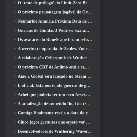
O ‘teste de prólogo’ do Limit Zero Breakers começa hoje
O próximo personagem jogável de Overwatch parece ser um chefe do crime ciborgue sobrecarregado
Netmarble Anuncia Próxima Data de Lançamento Global RF Online
Guerras de Guildas 3 Pode ser exatamente o que a indústria de MMO precisa agora
Os avatares do RuneScape foram reformulados na maior atualização visual do jogo nos últimos dez anos
A terceira temporada de Zenless Zone Zero começa com uma viagem para uma ilha Bangboo no céu, E para a plataforma Steam
A colaboração Cyberpunk de Wuthering Waves é exatamente o que eu quero dos meus eventos de crossover de videogame
O próximo CBT de Aniimo está a caminho… E, Temos uma janela oficial de lançamento
Aião 2 Global será lançado no Steam e no Purple ainda este ano
É oficial, Estamos tendo guerras de guildas 3
Achei que poderia ser um erro Neverness To Everness ter o evento Porsche Collab Gacha tão cedo, Mas eu estava errado
A atualização de conteúdo final do trailer de Destiny 2 é um grito de guerra
Gamigo finalmente revela a data do retorno de Gloria Victis, Será que sobreviverá na segunda vez?
Cinco jogos gratuitos que espero ver durante o Summer Game Fest
Desenvolvedores de Wuthering Waves discutem a criação da sequência de batalha Lahai-Roi Mech