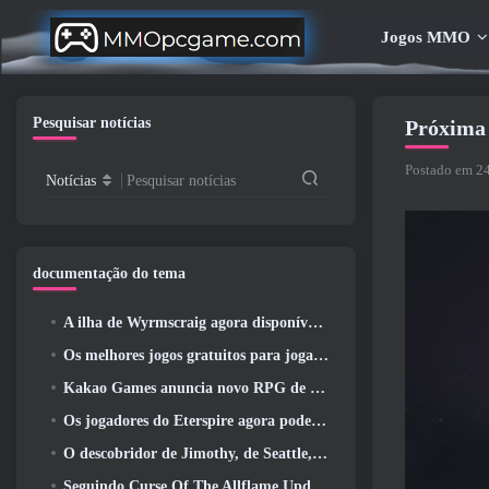
Jogos MMO
Pesquisar notícias
Próxima 
Postado em 24
Notícias
Pesquisar notícias
documentação do tema
A ilha de Wyrmscraig agora disponível para exploração no RuneScape da velha escola
Os melhores jogos gratuitos para jogar com seu time (2026)
Kakao Games anuncia novo RPG de ação, Donzela Guardiã
Os jogadores do Eterspire agora podem viajar um pouco no tempo… como um deleite
O descobridor de Jimothy, de Seattle, tem ligações com a ArenaNet, Então é claro que eles estão adicionando isso ao Guild Wars 2
Seguindo Curse Of The Allflame Update Path Of Exile anuncia várias mudanças com base no feedback