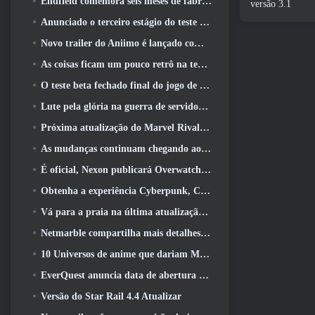
Endfield comemora seis meses de fábricas e tirolesas durante sua próxima atualização
versão 3.1
Anunciado o terceiro estágio do teste beta fechado das batalhas de infantaria do War Thunder
Novo trailer do Aniimo é lançado com o lançamento do último teste beta fechado
As coisas ficam um pouco retrô na temporada final 11 Atualizar
O teste beta fechado final do jogo de tiro F2P da Nexon Sudden Attack Zero Point começou hoje
Lute pela glória na guerra de servidores do Lineage II
Próxima atualização do Marvel Rivals leva a luta até os deuses
As mudanças continuam chegando ao RuneScape. Desta vez é a habitação do jogador
É oficial, Nexon publicará Overwatch na Coreia do Sul daqui para frente
Obtenha a experiência Cyberpunk, Completo com ciberpsicose, No próximo evento de crossover do Apex Legends
Vá para a praia na última atualização de Palia
Netmarble compartilha mais detalhes sobre o próximo jogo de nivelamento solo, Nivelamento Solo: KARMA na Anime Expo
10 Universos de anime que dariam MMOs incríveis
EverQuest anuncia data de abertura do segundo 2026 Servidor de expansão bloqueado por tempo
Versão do Star Rail 4.4 Atualizar