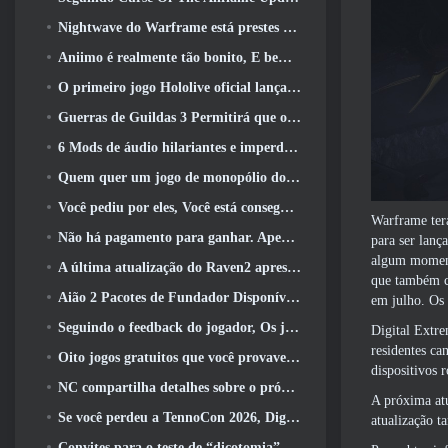
Nightwave do Warframe está prestes a retornar de uma forma chocante
Aniimo é realmente tão bonito, E bem tranquilo
O primeiro jogo Hololive oficial lançado esta semana
Guerras de Guildas 3 Permitirá que os jogadores experimentem o mundo de Tyria antes que os Elder Dragons acordem
6 Mods de áudio hilariantes e imperdíveis para Marvel Rivals
Quem quer um jogo de monopólio do RuneScape? Porque um está a caminho
Você pediu por eles, Você está conseguindo. Dragões estão chegando a Albion Online
Warframe terá
Não há pagamento para ganhar. Apenas Ragnarok. Origin Classic é lançado em julho 23
para ser lan
algum moment
A última atualização do Raven2 apresenta sistema de despertar de habilidades, Oferecendo aos jogadores mais maneiras de aprimorar suas habilidades
que também c
Aião 2 Pacotes de Fundador Disponíveis para Compra, Completo com cinco dias de acesso antecipado
em julho. Os 
Seguindo o feedback do jogador, Os jogadores clássicos de League Of Legends não terão que pagar por skins clássicas
Digital Extre
residentes ca
Oito jogos gratuitos que você provavelmente esqueceu e que fazem parte do Steam’s Train Fest
dispositivos
NC compartilha detalhes sobre o próximo acesso antecipado do Aion 2
A próxima atu
Se você perdeu a TennoCon 2026, Digital Extremes está compartilhando todos os painéis
atualização 
Convites para o teste de “dicotomia” do Silver Palace estão sendo enviados