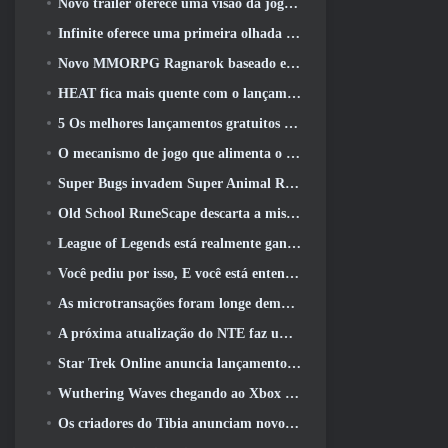
Novo trailer oferece uma visão da jogabilidade no Silver Palace
Infinite oferece uma primeira olhada no herói parecido com uma sereia chegando no SS13: Pós-luz
Novo MMORPG Ragnarok baseado em navegador, Anunciado o Universo Ragnarok
HEAT fica mais quente com o lançamento de um novo mapa do deserto
5 Os melhores lançamentos gratuitos para jogar 2025, Ainda vale a pena jogar 2026?
O mecanismo de jogo que alimenta o universo de fragmentos únicos do Eve Online agora é de código aberto
Super Bugs invadem Super Animal Royale na atualização ‘Super Natural’
Old School RuneScape descarta a missão do Grande Mestre ‘The Blood Moon Rises’, Encerrando uma missão de 20 anos
League of Legends está realmente ganhando um modo clássico
Você pediu por isso, E você está entendendo. Guildas agora estão disponíveis em Eterspire
As microtransações foram longe demais em jogos gratuitos?
A próxima atualização do NTE faz uma pequena viagem paralela a um jogo de mesa de fantasia
Star Trek Online anuncia lançamento da próxima temporada “Undiscovered”
Wuthering Waves chegando ao Xbox junto com a versão 3.5 Atualizar
Os criadores do Tibia anunciam novo teste do MMORPG de zumbis da velha escola, Persistir on-line