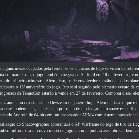
 alguns meses ocupados pela frente, se os anúncios de hoje servirem de refer
çada em março, mas o jogo também chegará ao Android em 18 de fevereiro, e no
o do primeiro trimestre. Além disso, os desenvolvedores estão ocupados plane
elebrará o 13º aniversário do jogo. Isto será seguido pelo primeiro evento d
ingressos da TennoCon estarão à venda em 27 de fevereiro. Como eu disse, ele
mes anunciou os detalhes no Devsteam de janeiro hoje. Além da data, o que é 
nadenses podem chegar mais cedo por meio de um lançamento suave específico 
 rodando Android de 64 bits em um processador ARM4 com sistema operacional 
alização do Shadowgrapher apresentará o 64º Warframe do jogo de tiro de ficção
também introduzirá um novo modo de jogo em uma pintura assombrada, bem com