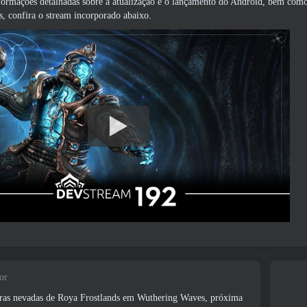
formações detalhadas sobre a atualização e o lançamento do Android, bem como
s, confira o stream incorporado abaixo.
or
erras nevadas de Roya Frostlands em Wuthering Waves, próxima