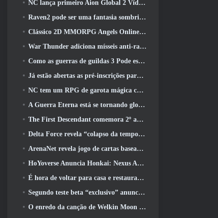
NC lança primeiro Aion Global 2 Vídeo do desenvolvedor, Compartilhando detalhes sobre o jogo
Raven2 pode ser uma fantasia sombria, Mas isso não impede a diversão do verão
Clássico 2D MMORPG Angels Online Global é lançado hoje
War Thunder adiciona mísseis anti-radiação e medidas de suporte eletrônico na atualização da cavalaria pesada
Como as guerras de guildas 3 Pode estar procurando inovar no espaço MMO
Já estão abertas as pré-inscrições para o MIRESI da Smilegate: Futuro Invisível
NC tem um RPG de garota mágica com um estilo de arte inspirado em anime dos anos 90 em desenvolvimento
A Guerra Eterna está se tornando global no Steam
The First Descendant comemora 2º aniversário com Descendant Fest 2026 Fluxo
Delta Force revela “colapso da temporada”, Anuncia colaboração Rainbow Six Siege
ArenaNet revela jogo de cartas baseado em Guild Wars, Enevoado
HoYoverse Anuncia Honkai: Nexus Anime “Teste de evolução”
É hora de voltar para casa e restaurar o retiro feliz onde os ventos se encontram
Segundo teste beta “exclusivo” anunciado para atiradores de sobrevivência em equipe
O enredo da canção de Welkin Moon de Genshin Impact chega ao fim.. Na lua