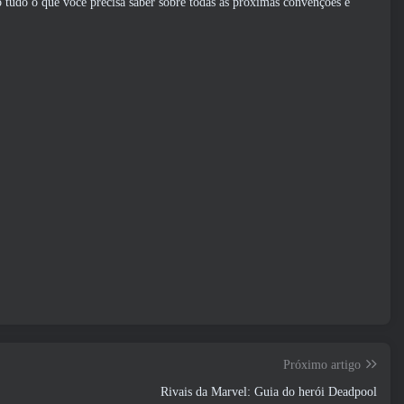
 tudo o que você precisa saber sobre todas as próximas convenções e
Próximo artigo
Rivais da Marvel: Guia do herói Deadpool