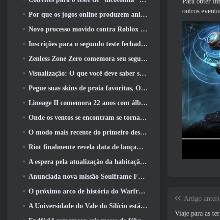
Para obter in
outros evento
Por que os jogos online produzem animes melhores do que os jogos de anime
Novo processo movido contra Roblox em Oregon, alegando incidente com cuidados infantis
Inscrições para o segundo teste fechado global MapleStory Classic World
Zenless Zone Zero comemora seu segundo aniversário oferecendo aos jogadores a escolha de um agente S-Rank gratuito
Visualização: O que você deve saber sobre o jogo de coleta de criaturas da HoYoverse, Honkai: Link Alma
Pegue suas skins de praia favoritas, Os Jogos de Verão voltaram ao Overwatch
Lineage II comemora 22 anos com álbum de vinil de edição de colecionador
Onde os ventos se encontram se torna “Eastern Steampunk” na versão 2.0
O modo mais recente do primeiro descendente reúne batalhas difíceis de interceptação de vazio e as profundezas
Riot finalmente revela data de lançamento do modo clássico de League Of Legends
A espera pela atualização da habitação dos grandes jogadores do RuneScape acabou
Anunciada nova missão Soulframe Fable
O próximo arco de história do Warframe leva os jogadores a um novo mapa estelar, O Sistema Tau
Artigo anteri
A Universidade do Vale do Silício está oferecendo bolsas de estudo para jogos e alguns dos requisitos são interessantes
Viaje para as t