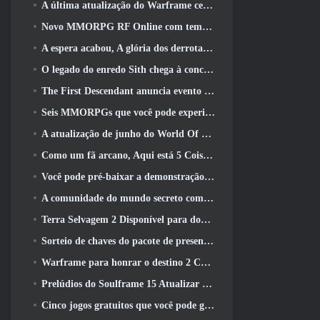
A última atualização do Warframe celebra todos os pais do espaço
Novo MMORPG RF Online com tema Mech da Netmarble será lançado globalmente
A espera acabou, A glória dos derrotados voltou
O legado do enredo Sith chega à conclusão hoje na última atualização do SWTOR
The First Descendant anuncia evento de colaboração EVANGELION
Seis MMORPGs que você pode experimentar durante o Steam Next Fest
A atualização de junho do World Of Warships comemora o Dia da Independência dos EUA com uma nova campanha narrativa
Como um fã arcano, Aqui está 5 Coisas que quero ver do MMO Riot
Você pode pré-baixar a demonstração do Steam Next Fest de Embers Of The Uncrowned Tomorrow
A comunidade do mundo secreto comemora o 14º aniversário com um mistério que eles devem resolver juntos
Terra Selvagem 2 Disponível para download gratuitamente (E manter) Por tempo limitado
Sorteio de chaves do pacote de presente Crystal Saga Nova
Warframe para honrar o destino 2 Com atividade e título especiais no jogo
Prelúdios do Soulframe 15 Atualizar saque e pesca de retrabalhos
Cinco jogos gratuitos que você pode gostar de experimentar durante o Bullet Fest