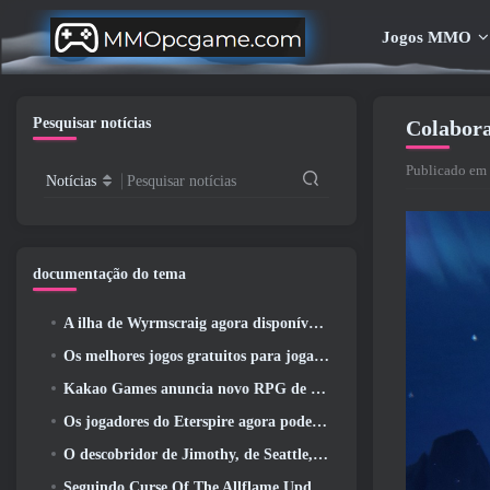
Jogos MMO
Pesquisar notícias
Colabora
Publicado em 
Notícias
Pesquisar notícias
documentação do tema
A ilha de Wyrmscraig agora disponível para exploração no RuneScape da velha escola
Os melhores jogos gratuitos para jogar com seu time (2026)
Kakao Games anuncia novo RPG de ação, Donzela Guardiã
Os jogadores do Eterspire agora podem viajar um pouco no tempo… como um deleite
O descobridor de Jimothy, de Seattle, tem ligações com a ArenaNet, Então é claro que eles estão adicionando isso ao Guild Wars 2
Seguindo Curse Of The Allflame Update Path Of Exile anuncia várias mudanças com base no feedback