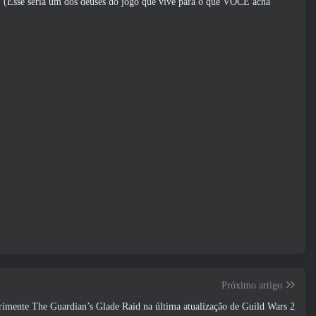
h. (Esse seria um dos deuses do jogo que vive para o que VOCÊ acha
Próximo artigo
imente The Guardian’s Glade Raid na última atualização de Guild Wars 2