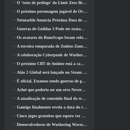
O ‘teste de prólogo’ do Limit Zero Breakers começa hoje
O próximo personagem jogável de Overwatch parece ser um chefe do crime ciborgue sobrecarregado
Netmarble Anuncia Próxima Data de Lançamento Global RF Online
Guerras de Guildas 3 Pode ser exatamente o que a indústria de MMO precisa agora
Os avatares do RuneScape foram reformulados na maior atualização visual do jogo nos últimos dez anos
A terceira temporada de Zenless Zone Zero começa com uma viagem para uma ilha Bangboo no céu, E para a plataforma Steam
A colaboração Cyberpunk de Wuthering Waves é exatamente o que eu quero dos meus eventos de crossover de videogame
O próximo CBT de Aniimo está a caminho… E, Temos uma janela oficial de lançamento
Aião 2 Global será lançado no Steam e no Purple ainda este ano
É oficial, Estamos tendo guerras de guildas 3
Achei que poderia ser um erro Neverness To Everness ter o evento Porsche Collab Gacha tão cedo, Mas eu estava errado
A atualização de conteúdo final do trailer de Destiny 2 é um grito de guerra
Gamigo finalmente revela a data do retorno de Gloria Victis, Será que sobreviverá na segunda vez?
Cinco jogos gratuitos que espero ver durante o Summer Game Fest
Desenvolvedores de Wuthering Waves discutem a criação da sequência de batalha Lahai-Roi Mech