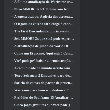
A última atualização do Warframe celebra todos os pais do espaço
Novo MMORPG RF Online com tema Mech da Netmarble será lançado globalmente
A espera acabou, A glória dos derrotados voltou
O legado do enredo Sith chega à conclusão hoje na última atualização do SWTOR
The First Descendant anuncia evento de colaboração EVANGELION
Seis MMORPGs que você pode experimentar durante o Steam Next Fest
A atualização de junho do World Of Warships comemora o Dia da Independência dos EUA com uma nova campanha narrativa
Como um fã arcano, Aqui está 5 Coisas que quero ver do MMO Riot
Você pode pré-baixar a demonstração do Steam Next Fest de Embers Of The Uncrowned Tomorrow
A comunidade do mundo secreto comemora o 14º aniversário com um mistério que eles devem resolver juntos
Terra Selvagem 2 Disponível para download gratuitamente (E manter) Por tempo limitado
Sorteio de chaves do pacote de presente Crystal Saga Nova
Warframe para honrar o destino 2 Com atividade e título especiais no jogo
Prelúdios do Soulframe 15 Atualizar saque e pesca de retrabalhos
Cinco jogos gratuitos que você pode gostar de experimentar durante o Bullet Fest