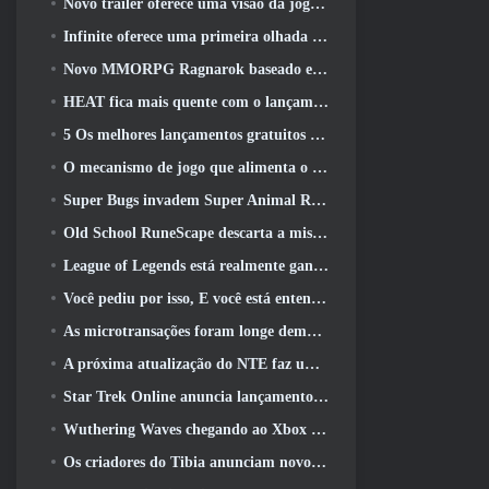
Novo trailer oferece uma visão da jogabilidade no Silver Palace
Infinite oferece uma primeira olhada no herói parecido com uma sereia chegando no SS13: Pós-luz
Novo MMORPG Ragnarok baseado em navegador, Anunciado o Universo Ragnarok
HEAT fica mais quente com o lançamento de um novo mapa do deserto
5 Os melhores lançamentos gratuitos para jogar 2025, Ainda vale a pena jogar 2026?
O mecanismo de jogo que alimenta o universo de fragmentos únicos do Eve Online agora é de código aberto
Super Bugs invadem Super Animal Royale na atualização ‘Super Natural’
Old School RuneScape descarta a missão do Grande Mestre ‘The Blood Moon Rises’, Encerrando uma missão de 20 anos
League of Legends está realmente ganhando um modo clássico
Você pediu por isso, E você está entendendo. Guildas agora estão disponíveis em Eterspire
As microtransações foram longe demais em jogos gratuitos?
A próxima atualização do NTE faz uma pequena viagem paralela a um jogo de mesa de fantasia
Star Trek Online anuncia lançamento da próxima temporada “Undiscovered”
Wuthering Waves chegando ao Xbox junto com a versão 3.5 Atualizar
Os criadores do Tibia anunciam novo teste do MMORPG de zumbis da velha escola, Persistir on-line