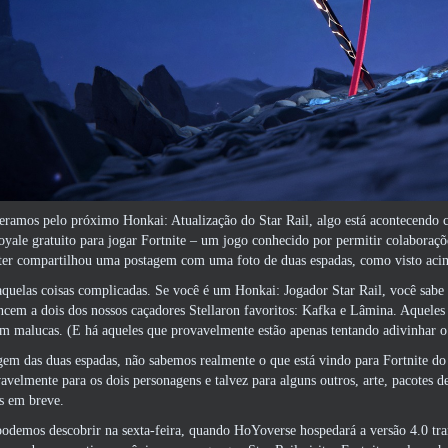
ramos pelo próximo Honkai: Atualização do Star Rail, algo está acontecendo 
Royale gratuito para jogar Fortnite – um jogo conhecido por permitir colabor
ter
compartilhou uma postagem
com uma foto de duas espadas, como visto acima
quelas coisas complicadas. Se você é um Honkai: Jogador Star Rail, você sabe 
ncem a dois dos nossos caçadores Stellaron favoritos: Kafka e Lâmina. Aqueles 
m malucas. (E há aqueles que provavelmente estão apenas tentando adivinhar o 
m das duas espadas, não sabemos realmente o que está vindo para Fortnite do 
avelmente para os dois personagens e talvez para alguns outros, arte, pacotes d
s em breve.
odemos descobrir na sexta-feira, quando HoYoverse hospedará a versão 4.0 tra