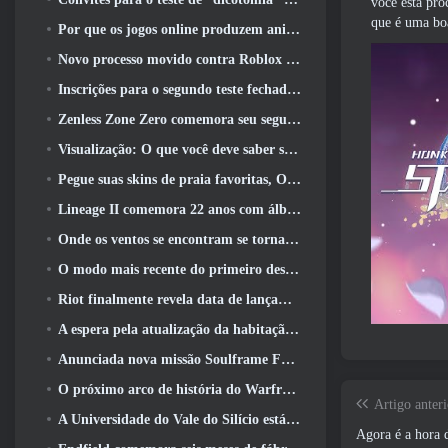
você está pro
que é uma bo
Por que os jogos online produzem animes melhores do que os jogos de anime
Novo processo movido contra Roblox em Oregon, alegando incidente com cuidados infantis
Inscrições para o segundo teste fechado global MapleStory Classic World
Zenless Zone Zero comemora seu segundo aniversário oferecendo aos jogadores a escolha de um agente S-Rank gratuito
Visualização: O que você deve saber sobre o jogo de coleta de criaturas da HoYoverse, Honkai: Link Alma
Pegue suas skins de praia favoritas, Os Jogos de Verão voltaram ao Overwatch
Lineage II comemora 22 anos com álbum de vinil de edição de colecionador
Onde os ventos se encontram se torna “Eastern Steampunk” na versão 2.0
O modo mais recente do primeiro descendente reúne batalhas difíceis de interceptação de vazio e as profundezas
Riot finalmente revela data de lançamento do modo clássico de League Of Legends
A espera pela atualização da habitação dos grandes jogadores do RuneScape acabou
Anunciada nova missão Soulframe Fable
O próximo arco de história do Warframe leva os jogadores a um novo mapa estelar, O Sistema Tau
Artigo anteri
A Universidade do Vale do Silício está oferecendo bolsas de estudo para jogos e alguns dos requisitos são interessantes
Agora é a hora 