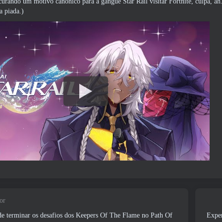
curando um motivo canônico para a gangue Star Rail visitar Fortnite, culpa, a
a piada.)
or
de terminar os desafios dos Keepers Of The Flame no Path Of
Exper