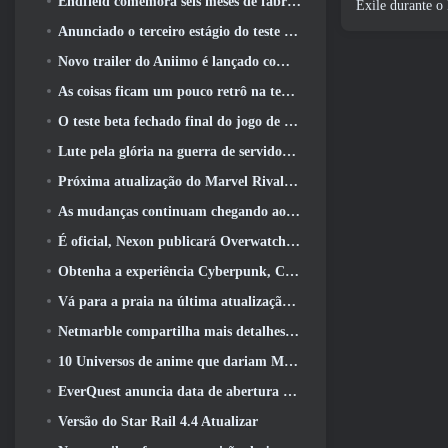
Endfield comemora seis meses de fábricas e tirolesas durante sua próxima atualização
Exile durante o
Anunciado o terceiro estágio do teste beta fechado das batalhas de infantaria do War Thunder
Novo trailer do Aniimo é lançado com o lançamento do último teste beta fechado
As coisas ficam um pouco retrô na temporada final 11 Atualizar
O teste beta fechado final do jogo de tiro F2P da Nexon Sudden Attack Zero Point começou hoje
Lute pela glória na guerra de servidores do Lineage II
Próxima atualização do Marvel Rivals leva a luta até os deuses
As mudanças continuam chegando ao RuneScape. Desta vez é a habitação do jogador
É oficial, Nexon publicará Overwatch na Coreia do Sul daqui para frente
Obtenha a experiência Cyberpunk, Completo com ciberpsicose, No próximo evento de crossover do Apex Legends
Vá para a praia na última atualização de Palia
Netmarble compartilha mais detalhes sobre o próximo jogo de nivelamento solo, Nivelamento Solo: KARMA na Anime Expo
10 Universos de anime que dariam MMOs incríveis
EverQuest anuncia data de abertura do segundo 2026 Servidor de expansão bloqueado por tempo
Versão do Star Rail 4.4 Atualizar