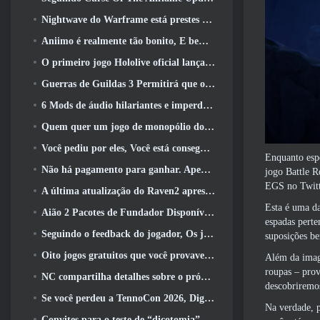
Nightwave do Warframe está prestes a retornar de uma forma chocante
Aniimo é realmente tão bonito, E bem tranquilo
O primeiro jogo Hololive oficial lançado esta semana
Guerras de Guildas 3 Permitirá que os jogadores experimentem o mundo de Tyria antes que os Elder Dragons acordem
6 Mods de áudio hilariantes e imperdíveis para Marvel Rivals
Quem quer um jogo de monopólio do RuneScape? Porque um está a caminho
Você pediu por eles, Você está conseguindo. Dragões estão chegando a Albion Online
Enquanto espe
Não há pagamento para ganhar. Apenas Ragnarok. Origin Classic é lançado em julho 23
jogo Battle 
EGS no Twit
A última atualização do Raven2 apresenta sistema de despertar de habilidades, Oferecendo aos jogadores mais maneiras de aprimorar suas habilidades
Esta é uma da
Aião 2 Pacotes de Fundador Disponíveis para Compra, Completo com cinco dias de acesso antecipado
espadas perte
Seguindo o feedback do jogador, Os jogadores clássicos de League Of Legends não terão que pagar por skins clássicas
suposições be
Oito jogos gratuitos que você provavelmente esqueceu e que fazem parte do Steam’s Train Fest
Além da image
roupas – prov
NC compartilha detalhes sobre o próximo acesso antecipado do Aion 2
descobriremo
Se você perdeu a TennoCon 2026, Digital Extremes está compartilhando todos os painéis
Na verdade, p
Convites para o teste de “dicotomia” do Silver Palace estão sendo enviados