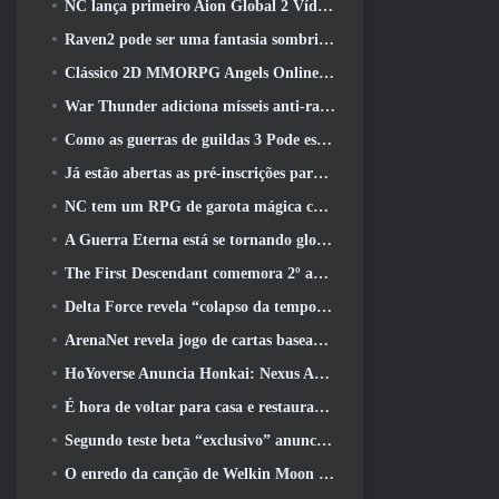
NC lança primeiro Aion Global 2 Vídeo do desenvolvedor, Compartilhando detalhes sobre o jogo
Raven2 pode ser uma fantasia sombria, Mas isso não impede a diversão do verão
Clássico 2D MMORPG Angels Online Global é lançado hoje
War Thunder adiciona mísseis anti-radiação e medidas de suporte eletrônico na atualização da cavalaria pesada
Como as guerras de guildas 3 Pode estar procurando inovar no espaço MMO
Já estão abertas as pré-inscrições para o MIRESI da Smilegate: Futuro Invisível
NC tem um RPG de garota mágica com um estilo de arte inspirado em anime dos anos 90 em desenvolvimento
A Guerra Eterna está se tornando global no Steam
The First Descendant comemora 2º aniversário com Descendant Fest 2026 Fluxo
Delta Force revela “colapso da temporada”, Anuncia colaboração Rainbow Six Siege
ArenaNet revela jogo de cartas baseado em Guild Wars, Enevoado
HoYoverse Anuncia Honkai: Nexus Anime “Teste de evolução”
É hora de voltar para casa e restaurar o retiro feliz onde os ventos se encontram
Segundo teste beta “exclusivo” anunciado para atiradores de sobrevivência em equipe
O enredo da canção de Welkin Moon de Genshin Impact chega ao fim.. Na lua