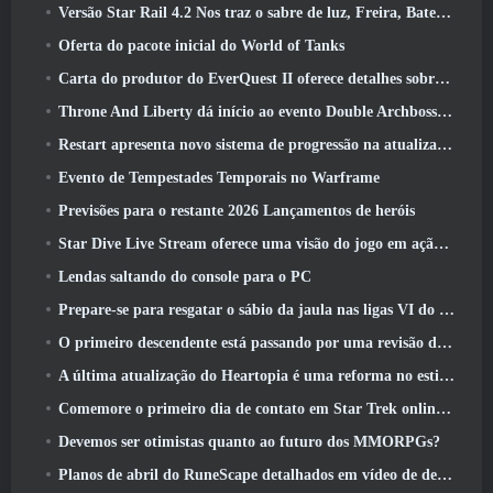
Versão Star Rail 4.2 Nos traz o sabre de luz, Freira, Baterista Trailblazer e um emanador de euforia
Oferta do pacote inicial do World of Tanks
Carta do produtor do EverQuest II oferece detalhes sobre servidor de expansão bloqueado por tempo
Throne And Liberty dá início ao evento Double Archboss Spawn
Restart apresenta novo sistema de progressão na atualização da temporada SS4
Evento de Tempestades Temporais no Warframe
Previsões para o restante 2026 Lançamentos de heróis
Star Dive Live Stream oferece uma visão do jogo em ação antes do lançamento
Lendas saltando do console para o PC
Prepare-se para resgatar o sábio da jaula nas ligas VI do RuneScape da velha escola: Pactos Demoníacos
O primeiro descendente está passando por uma revisão de acordo com o Dev Stream
A última atualização do Heartopia é uma reforma no estilo Alice no país das maravilhas
Comemore o primeiro dia de contato em Star Trek online e ganhe uma nova versão do Nobel Intel Battlecruiser
Devemos ser otimistas quanto ao futuro dos MMORPGs?
Planos de abril do RuneScape detalhados em vídeo de desenvolvimento