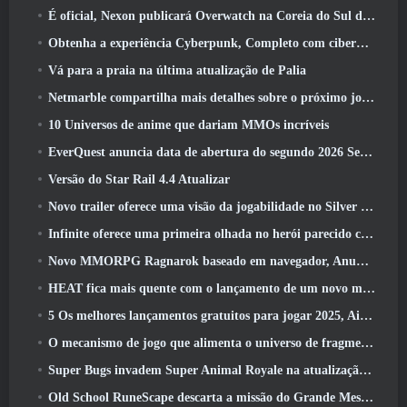
É oficial, Nexon publicará Overwatch na Coreia do Sul daqui para frente
Obtenha a experiência Cyberpunk, Completo com ciberpsicose, No próximo evento de crossover do Apex Legends
Vá para a praia na última atualização de Palia
Netmarble compartilha mais detalhes sobre o próximo jogo de nivelamento solo, Nivelamento Solo: KARMA na Anime Expo
10 Universos de anime que dariam MMOs incríveis
EverQuest anuncia data de abertura do segundo 2026 Servidor de expansão bloqueado por tempo
Versão do Star Rail 4.4 Atualizar
Novo trailer oferece uma visão da jogabilidade no Silver Palace
Infinite oferece uma primeira olhada no herói parecido com uma sereia chegando no SS13: Pós-luz
Novo MMORPG Ragnarok baseado em navegador, Anunciado o Universo Ragnarok
HEAT fica mais quente com o lançamento de um novo mapa do deserto
5 Os melhores lançamentos gratuitos para jogar 2025, Ainda vale a pena jogar 2026?
O mecanismo de jogo que alimenta o universo de fragmentos únicos do Eve Online agora é de código aberto
Super Bugs invadem Super Animal Royale na atualização ‘Super Natural’
Old School RuneScape descarta a missão do Grande Mestre ‘The Blood Moon Rises’, Encerrando uma missão de 20 anos