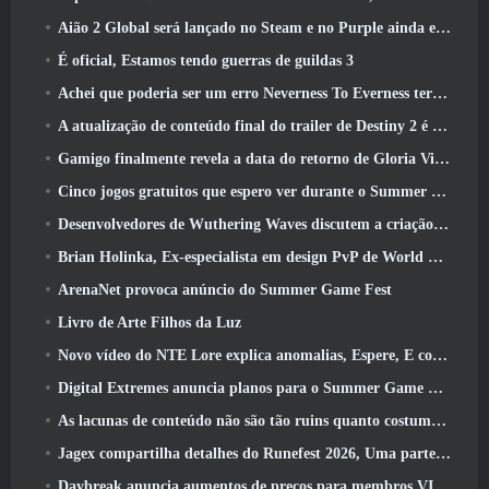
Aião 2 Global será lançado no Steam e no Purple ainda este ano
É oficial, Estamos tendo guerras de guildas 3
Achei que poderia ser um erro Neverness To Everness ter o evento Porsche Collab Gacha tão cedo, Mas eu estava errado
A atualização de conteúdo final do trailer de Destiny 2 é um grito de guerra
Gamigo finalmente revela a data do retorno de Gloria Victis, Será que sobreviverá na segunda vez?
Cinco jogos gratuitos que espero ver durante o Summer Game Fest
Desenvolvedores de Wuthering Waves discutem a criação da sequência de batalha Lahai-Roi Mech
Brian Holinka, Ex-especialista em design PvP de World Of Warcraft, Junta-se à equipe MMO de League Of Legends
ArenaNet provoca anúncio do Summer Game Fest
Livro de Arte Filhos da Luz
Novo vídeo do NTE Lore explica anomalias, Espere, E como uma organização ‘secreta’ rastreia tudo
Digital Extremes anuncia planos para o Summer Game Fest
As lacunas de conteúdo não são tão ruins quanto costumavam ser
Jagex compartilha detalhes do Runefest 2026, Uma parte da comemoração do 25º aniversário do RuneScape IP
Daybreak anuncia aumentos de preços para membros VIP do Lord Of The Rings Online