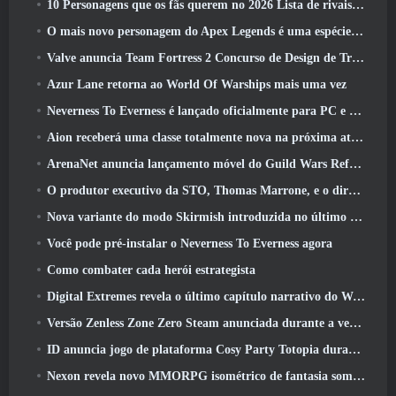
10 Personagens que os fãs querem no 2026 Lista de rivais da Marvel com maior probabilidade e qual a probabilidade de eles acontecerem
O mais novo personagem do Apex Legends é uma espécie de demônio da velocidade
Valve anuncia Team Fortress 2 Concurso de Design de Troféu ÜBERFEST
Azur Lane retorna ao World Of Warships mais uma vez
Neverness To Everness é lançado oficialmente para PC e consoles
Aion receberá uma classe totalmente nova na próxima atualização do Dread Blade
ArenaNet anuncia lançamento móvel do Guild Wars Reforged
O produtor executivo da STO, Thomas Marrone, e o diretor criativo da Neverwinter, Randy Mosiondz, discutem os jogos e o futuro do Cryptic
Nova variante do modo Skirmish introduzida no último ato de Valorant
Você pode pré-instalar o Neverness To Everness agora
Como combater cada herói estrategista
Digital Extremes revela o último capítulo narrativo do Warframe com novos curtas de anime
Versão Zenless Zone Zero Steam anunciada durante a versão 2.8 Programa Especial
ID anuncia jogo de plataforma Cosy Party Totopia durante o Xbox Showcase, Começa o recrutamento beta
Nexon revela novo MMORPG isométrico de fantasia sombria, Brasas dos sem coroa