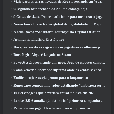
Viaje para as terras nevadas de Roya Frostlands em Wuthering Waves, próxima versão 3.1
O segundo beta fechado do Aniimo começa hoje
9 Coisas de skate. Poderia adicionar para melhorar o jogo em 2026
Nexon lança breve trailer global de jogabilidade do MapleStory Classic World
A atualização “Sandstorm Journey” do Crystal Of Atlan aumenta o limite de nível para 70
Arknights: Endfield já está ativo
Darkpaw revela as regras que os jogadores escolheram para o próximo servidor Frostreaver do EverQuest
Duet Night Abyss é lançado no Steam
Se você está procurando um novo, Jogo de esportes competitivos, O teste beta fechado do futebol freestyle 2 Está a caminho
Como vencer a liberdade suprema onde os ventos se encontram
Endfield hoje e esteja pronto para o lançamento
RuneScape compartilha vídeo detalhando “ambiciosa série de atualizações de conteúdo”
10 Personagens que deveriam entrar na lista em 2026
Lendas 8.0 A atualização dá início à primeira campanha de 2026
Pensando em jogar Heartopia? Leia isto primeiro