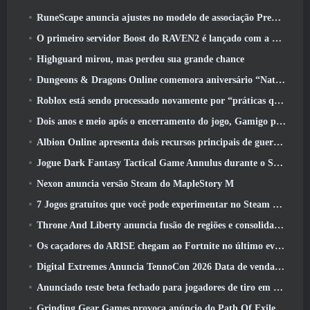
RuneScape anuncia ajustes no modelo de associação Premier para levar em conta as mudanças recentes no MMORPG
O primeiro servidor Boost do RAVEN2 é lançado com a atualização de hoje
Highguard mirou, mas perdeu sua grande chance
Dungeons & Dragons Online comemora aniversário “Natural 20” com missões e recompensas especiais
Roblox está sendo processado novamente por “práticas que colocam em perigo e exploram crianças”
Dois anos e meio após o encerramento do jogo, Gamigo provoca o retorno do MMO medieval Glory Victis
Albion Online apresenta dois recursos principais de guerra de facções na atualização Realm Divided Part II
Jogue Dark Fantasy Tactical Game Annulus durante o Steam Next Fest
Nexon anuncia versão Steam do MapleStory M
7 Jogos gratuitos que você pode experimentar no Steam Next Fest
Throne And Liberty anuncia fusão de regiões e consolidação de servidores
Os caçadores do ARISE chegam ao Fortnite no último evento de colaboração
Digital Extremes Anuncia TennoCon 2026 Data de venda de ingressos
Anunciado teste beta fechado para jogadores de tiro em terceira pessoa
Grinding Gear Games provoca anúncio do Path Of Exile