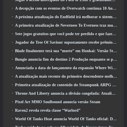
A decepção com os eventos de Overwatch continua 10 Aniversário do ano
A próxima atualização do Endfield irá melhorar o sistema de fábrica
A primeira atualização de Neverness To Everness traz muito para a mesa
Sete jogos gratuitos que você pode ter perdido e que fazem parte do Steam Ocean Fest
Jogador do Tree Of Saviour supostamente recebe prêmio especial por gastar US$ 100 mil no jogo
Blade finalmente terá sua “morte” em Honkai: Versão Star Rail 4.3
Bungie anuncia fim do destino 2 Produção enquanto se preparam para trabalhar em novos projetos
Anunciada a data de lançamento da expansão Where Winds Meet “Imperial Palace”
A atualização mais recente do primeiro descendente melhora o ciclo agrícola e atualiza o modo Onslaught
Primeira atualização de conteúdo do Steampunk ARPG Crystalfall para abordar “principais preocupações dos jogadores”
Throne And Liberty anuncia a divisão congelada: Atualização Nix
Pixel Art MMO Soulbound anuncia versão Steam
Raven2 revela revela classe “Warlord”
World Of Tanks Heat anuncia World Of Tanks oficial: Data de lançamento do HEAT