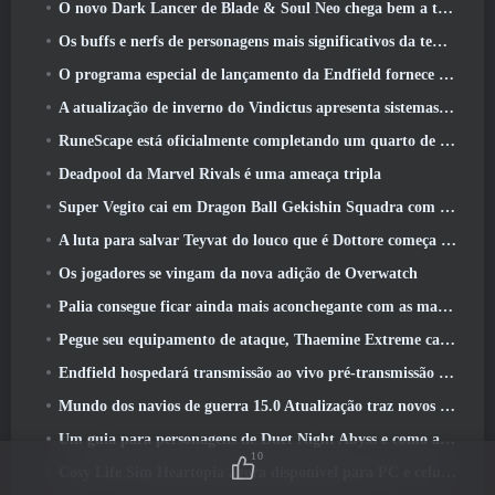
O novo Dark Lancer de Blade & Soul Neo chega bem a tempo para o primeiro aniversário
Os buffs e nerfs de personagens mais significativos da temporada 6
O programa especial de lançamento da Endfield fornece detalhes sobre o sistema de monetização do jogo
A atualização de inverno do Vindictus apresenta sistemas para facilitar a progressão dos jogadores
RuneScape está oficialmente completando um quarto de século
Deadpool da Marvel Rivals é uma ameaça tripla
Super Vegito cai em Dragon Ball Gekishin Squadra com a chegada da temporada 3
A luta para salvar Teyvat do louco que é Dottore começa hoje em Genshin Impact
Os jogadores se vingam da nova adição de Overwatch
Palia consegue ficar ainda mais aconchegante com as maravilhas do inverno: Atualização do Santuário Preso na Neve
Pegue seu equipamento de ataque, Thaemine Extreme cai na Arca Perdida amanhã
Endfield hospedará transmissão ao vivo pré-transmissão ao vivo esta semana
Mundo dos navios de guerra 15.0 Atualização traz novos navios de guerra europeus, Uma colaboração de comandante e muito mais
Um guia para personagens de Duet Night Abyss e como adquiri-los
10
Cosy Life Sim Heartopia agora disponível para PC e celular