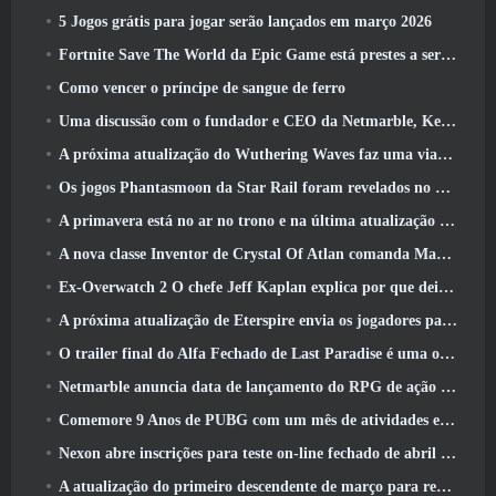
5 Jogos grátis para jogar serão lançados em março 2026
Fortnite Save The World da Epic Game está prestes a ser gratuito para jogar
Como vencer o príncipe de sangue de ferro
Uma discussão com o fundador e CEO da Netmarble, Ken Kim, sobre a MONGIL: Mergulho nas Estrelas
A próxima atualização do Wuthering Waves faz uma viagem ao “lado negro”
Os jogos Phantasmoon da Star Rail foram revelados no 4.1 Programa Especial
A primavera está no ar no trono e na última atualização do Liberty
A nova classe Inventor de Crystal Of Atlan comanda Magitech Mechs em batalha
Ex-Overwatch 2 O chefe Jeff Kaplan explica por que deixou a Blizzard
A próxima atualização de Eterspire envia os jogadores para as minas anãs
O trailer final do Alfa Fechado de Last Paradise é uma obra de arte pequena, mas aterrorizante
Netmarble anuncia data de lançamento do RPG de ação para domar monstros Mongil: Mergulho nas Estrelas
Comemore 9 Anos de PUBG com um mês de atividades especiais
Nexon abre inscrições para teste on-line fechado de abril do MapleStory Classic World
A atualização do primeiro descendente de março para reequilibrar Sharen e também introduzir novo conteúdo