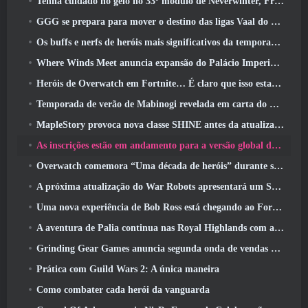
Tenha cuidado no gelo no 33º módulo de Neverwinter, Frio cortante
GGG se prepara para mover o destino das ligas Vaal do Path Of Exile 2 antes do lançamento do Return Of The Ancients
Os buffs e nerfs de heróis mais significativos da temporada 8
Where Winds Meet anuncia expansão do Palácio Imperial e compartilha um roteiro de conteúdo “massivo”
Heróis de Overwatch em Fortnite… É claro que isso estava prestes a acontecer
Temporada de verão de Mabinogi revelada em carta do produtor
MapleStory provoca nova classe SHINE antes da atualização de junho
As inscrições estão em andamento para a versão global do ‘Teste de Prólogo’ Limit Zero Breakers da NCSoft
Overwatch comemora “Uma década de heróis” durante seu 10º aniversário
A próxima atualização do War Robots apresentará um Sniper inspirado em Lovecraft
Uma nova experiência de Bob Ross está chegando ao Fortnite
A aventura de Palia continua nas Royal Highlands com a atualização de hoje
Grinding Gear Games anuncia segunda onda de vendas de ingressos ExileCon
Prática com Guild Wars 2: A única maneira
Como combater cada herói da vanguarda