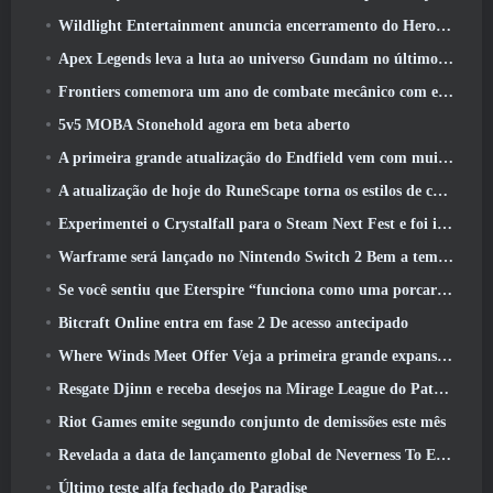
Wildlight Entertainment anuncia encerramento do Hero Shooter Highguard gratuito
Apex Legends leva a luta ao universo Gundam no último evento de crossover
Frontiers comemora um ano de combate mecânico com eventos de aniversário
5v5 MOBA Stonehold agora em beta aberto
A primeira grande atualização do Endfield vem com muitas otimizações
A atualização de hoje do RuneScape torna os estilos de combate originais do MMORPG mais fáceis de aprender
Experimentei o Crystalfall para o Steam Next Fest e foi isso que aprendi
Warframe será lançado no Nintendo Switch 2 Bem a tempo para a próxima grande atualização, O Shadowgrapher
Se você sentiu que Eterspire “funciona como uma porcaria”, O diretor criativo diz que isso não acontece mais
Bitcraft Online entra em fase 2 De acesso antecipado
Where Winds Meet Offer Veja a primeira grande expansão na transmissão ao vivo Hexi
Resgate Djinn e receba desejos na Mirage League do Path Of Exile
Riot Games emite segundo conjunto de demissões este mês
Revelada a data de lançamento global de Neverness To Everness
Último teste alfa fechado do Paradise