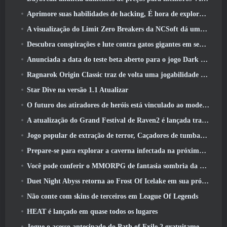
Aprimore suas habilidades de hacking, É hora de explorar a cidade noturna em ondas uivantes
A visualização do Limit Zero Breakers da NCSoft dá uma ideia do que esperar do próximo teste do prólogo
Descubra conspirações e lute contra gatos gigantes em seu tempo de inatividade na última atualização de Where Winds Meet
Anunciada a data do teste beta aberto para o jogo Dark Fantasy Extraction, Caçador da Névoa
Ragnarok Origin Classic traz de volta uma jogabilidade justa de MMORPG e CBT abre em junho 4
Star Dive na versão 1.1 Atualizar
O futuro dos atiradores de heróis está vinculado ao modelo de serviço ao vivo F2P?
A atualização do Grand Festival de Raven2 é lançada trazendo consigo a nova classe Warlord
Jogo popular de extração de terror, Caçadores de tumbas, Lançamentos no Ocidente
Prepare-se para explorar a caverna infectada na próxima atualização do Eterspire
Você pode conferir o MMORPG de fantasia sombria da Nexon, Embers Of The Uncrown, durante o Steam Next Fest
Duet Night Abyss retorna ao Frost Of Icelake em sua próxima atualização Steampunk
Não conte com skins de terceiros em League Of Legends
HEAT é lançado em quase todos os lugares
Jogue o acesso antecipado do Path of Exile 2 gratuitamente neste fim de semana