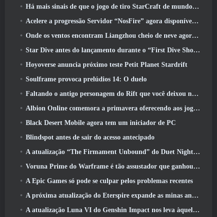
Há mais sinais de que o jogo de tiro StarCraft de mundo aberto pode ser uma coisa real
Acelere a progressão Servidor “NosFire” agora disponível no NosTale
Onde os ventos encontram Liangzhou cheio de neve agora disponível com o lançamento da versão 1.5
Star Dive antes do lançamento durante o “First Dive Show”
Hoyoverse anuncia próximo teste Petit Planet Stardrift
Soulframe provoca prelúdios 14: O duelo
Faltando o antigo personagem do Rift que você deixou no servidor morto? Gamigo tem uma solução para isso
Albion Online comemora a primavera oferecendo aos jogadores uma linda montaria de coelhinho
Black Desert Mobile agora tem um iniciador de PC
Blindspot antes de sair do acesso antecipado
A atualização “The Firmament Unbound” do Duet Night Abyss encerra o enredo de Huaxu
Voruna Prime do Warframe é tão assustador que ganhou seu próprio trailer da Red Band
A Epic Games só pode se culpar pelos problemas recentes
A próxima atualização do Eterspire expande as minas anãs e oferece uma revisão completa do combate aos chefes
A atualização Luna VI do Genshin Impact nos leva àquele lugar sobre o qual Mondstadt continua falando, mas nunca vimos