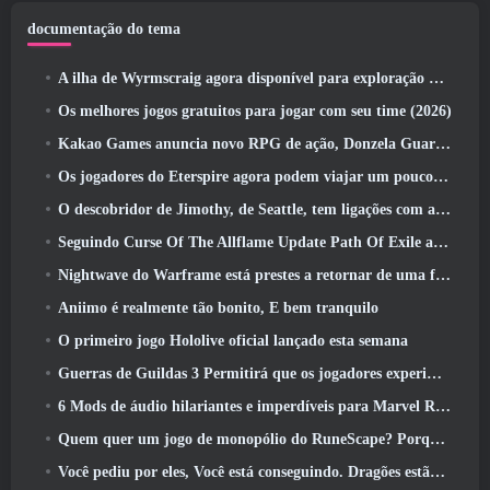
documentação do tema
A ilha de Wyrmscraig agora disponível para exploração no RuneScape da velha escola
Os melhores jogos gratuitos para jogar com seu time (2026)
Kakao Games anuncia novo RPG de ação, Donzela Guardiã
Os jogadores do Eterspire agora podem viajar um pouco no tempo… como um deleite
O descobridor de Jimothy, de Seattle, tem ligações com a ArenaNet, Então é claro que eles estão adicionando isso ao Guild Wars 2
Seguindo Curse Of The Allflame Update Path Of Exile anuncia várias mudanças com base no feedback
Nightwave do Warframe está prestes a retornar de uma forma chocante
Aniimo é realmente tão bonito, E bem tranquilo
O primeiro jogo Hololive oficial lançado esta semana
Guerras de Guildas 3 Permitirá que os jogadores experimentem o mundo de Tyria antes que os Elder Dragons acordem
6 Mods de áudio hilariantes e imperdíveis para Marvel Rivals
Quem quer um jogo de monopólio do RuneScape? Porque um está a caminho
Você pediu por eles, Você está conseguindo. Dragões estão chegando a Albion Online