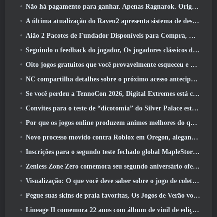
Não há pagamento para ganhar. Apenas Ragnarok. Origin Classic é lançado em julho 23
A última atualização do Raven2 apresenta sistema de despertar de habilidades, Oferecendo aos jogadores mais maneiras de aprimorar suas habilidades
Aião 2 Pacotes de Fundador Disponíveis para Compra, Completo com cinco dias de acesso antecipado
Seguindo o feedback do jogador, Os jogadores clássicos de League Of Legends não terão que pagar por skins clássicas
Oito jogos gratuitos que você provavelmente esqueceu e que fazem parte do Steam’s Train Fest
NC compartilha detalhes sobre o próximo acesso antecipado do Aion 2
Se você perdeu a TennoCon 2026, Digital Extremes está compartilhando todos os painéis
Convites para o teste de “dicotomia” do Silver Palace estão sendo enviados
Por que os jogos online produzem animes melhores do que os jogos de anime
Novo processo movido contra Roblox em Oregon, alegando incidente com cuidados infantis
Inscrições para o segundo teste fechado global MapleStory Classic World
Zenless Zone Zero comemora seu segundo aniversário oferecendo aos jogadores a escolha de um agente S-Rank gratuito
Visualização: O que você deve saber sobre o jogo de coleta de criaturas da HoYoverse, Honkai: Link Alma
Pegue suas skins de praia favoritas, Os Jogos de Verão voltaram ao Overwatch
Lineage II comemora 22 anos com álbum de vinil de edição de colecionador