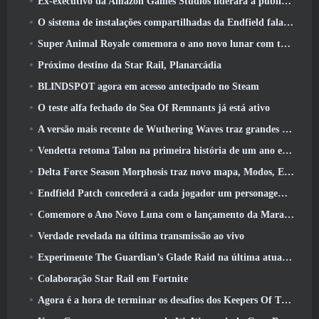
Ex-executivo da Amazon Games Studios liderará a publicação ocidental da Aion 2
O sistema de instalações compartilhadas da Endfield fala sobre os jogadores
Super Animal Royale comemora o ano novo lunar com três semanas de eventos de super cavalos
Próximo destino da Star Rail, Planarcádia
BLINDSPOT agora em acesso antecipado no Steam
O teste alfa fechado do Sea Of Remnants já está ativo
A versão mais recente de Wuthering Waves traz grandes quedas de conhecimento e mudanças na qualidade de vida
Vendetta retoma Talon na primeira história de um ano em Overwatch (Não “2”, A Blizzard está abandonando isso)
Delta Force Season Morphosis traz novo mapa, Modos, E melhorias solicitadas pelos jogadores
Endfield Patch concederá a cada jogador um personagem seis estrelas grátis de sua escolha
Comemore o Ano Novo Luna com o lançamento da Maravilha de Inverno de Palia: Atualização de Ano Novo de Riffrocin
Verdade revelada na última transmissão ao vivo
Experimente The Guardian’s Glade Raid na última atualização de Guild Wars 2 começando hoje
Colaboração Star Rail em Fortnite
Agora é a hora de terminar os desafios dos Keepers Of The Flame no Path Of Exile durante o Legacy Of Phrecia