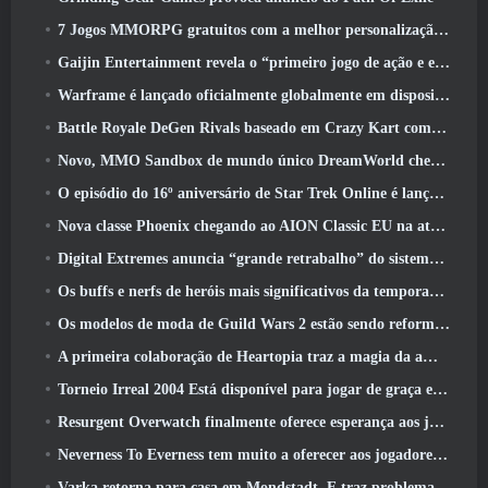
7 Jogos MMORPG gratuitos com a melhor personalização de personagens
Gaijin Entertainment revela o “primeiro jogo de ação e extração espacial” Star Wrath
Warframe é lançado oficialmente globalmente em dispositivos Android
Battle Royale DeGen Rivals baseado em Crazy Kart combina todas as coisas que você provavelmente não sabia que queria combinadas
Novo, MMO Sandbox de mundo único DreamWorld chegando ao Steam com acesso antecipado
O episódio do 16º aniversário de Star Trek Online é lançado como parte da atualização de “corrupção”
Nova classe Phoenix chegando ao AION Classic EU na atualização ‘Ignite’
Digital Extremes anuncia “grande retrabalho” do sistema de progressão de jogadores do Soulframe
Os buffs e nerfs de heróis mais significativos da temporada 6.5
Os modelos de moda de Guild Wars 2 estão sendo reformulados com base no feedback dos jogadores
A primeira colaboração de Heartopia traz a magia da amizade de My Little Pony
Torneio Irreal 2004 Está disponível para jogar de graça e a Epic não processará ninguém por isso
Resurgent Overwatch finalmente oferece esperança aos jogadores
Neverness To Everness tem muito a oferecer aos jogadores, Particularmente divertido
Varka retorna para casa em Mondstadt, E traz problemas com ele na atualização Luna V do Genshin Impact