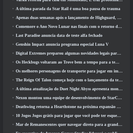
A última parada da Star Rail é uma boa pausa do trauma
Apenas duas semanas após o lançamento de Highguard, Wildlight Entertainment anuncia demissões
Comemore o Ano Novo Lunar nas finais com o retorno do ‘Modo Bank It’
Last Paradise anuncia data de teste alfa fechado
Genshin Impact anuncia programa especial Luna V
Digital Extremes preparou algumas novidades legais para comemorar o ano novo lunar no Warframe
Os Heckbugs voltaram ao Trove bem a tempo para a temporada do amor
Os melhores personagens de transporte para jogar em impasse
The Reign Of Talon começa hoje com o lançamento da temporada Overwatch 1: Conquista
A última atualização do Duet Night Abyss apresenta montagens
Nexon montou uma equipe de desenvolvimento de StarCraft Shooter de acordo com relatório do canal coreano
Deathwing retorna a Hearthstone na próxima expansão do Cataclismo
10 Jogos Jogos grátis para jogar que você pode ter esquecido que estão participando do PvP Fest do Steam
Mar de Remanescentes quer navegar direto para a grandeza