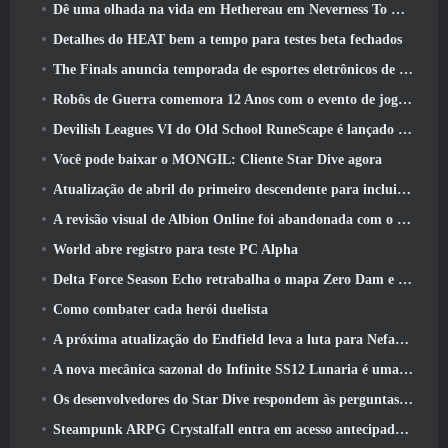
Dê uma olhada na vida em Hethereau em Neverness To Everness, vídeo de pré-visualização do jogo de lançamento
Detalhes do HEAT bem a tempo para testes beta fechados
The Finals anuncia temporada de esportes eletrônicos de US$ 200 mil
Robôs de Guerra comemora 12 Anos com o evento de jogos robóticos marcianos
Devilish Leagues VI do Old School RuneScape é lançado hoje
Você pode baixar o MONGIL: Cliente Star Dive agora
Atualização de abril do primeiro descendente para incluir versão beta do novo conteúdo do Endgame
A revisão visual de Albion Online foi abandonada com o lançamento da atualização Radiant Wilds hoje
World abre registro para teste PC Alpha
Delta Force Season Echo retrabalha o mapa Zero Dam e expande a jogabilidade das operações
Como combater cada herói duelista
A próxima atualização do Endfield leva a luta para Nefarith
A nova mecânica sazonal do Infinite SS12 Lunaria é uma das “maiores adições” ao jogo
Os desenvolvedores do Star Dive respondem às perguntas dos jogadores em uma transmissão ao vivo surpresa
Steampunk ARPG Crystalfall entra em acesso antecipado, Mas não sem alguns problemas