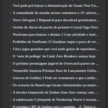
Você pode pré-baixar a demonstração do Steam Next Fest de Embers Of The Uncrowned Tomorrow
A comunidade do mundo secreto comemora o 14º aniversário com um mistério que eles devem resolver juntos
Terra Selvagem 2 Disponível para download gratuitamente (E manter) Por tempo limitado
Sorteio de chaves do pacote de presente Crystal Saga Nova
Warframe para honrar o destino 2 Com atividade e título especiais no jogo
Prelúdios do Soulframe 15 Atualizar saque e pesca de retrabalhos
Cinco jogos gratuitos que você pode gostar de experimentar durante o Bullet Fest
O ‘teste de prólogo’ do Limit Zero Breakers começa hoje
O próximo personagem jogável de Overwatch parece ser um chefe do crime ciborgue sobrecarregado
Netmarble Anuncia Próxima Data de Lançamento Global RF Online
Guerras de Guildas 3 Pode ser exatamente o que a indústria de MMO precisa agora
Os avatares do RuneScape foram reformulados na maior atualização visual do jogo nos últimos dez anos
A terceira temporada de Zenless Zone Zero começa com uma viagem para uma ilha Bangboo no céu, E para a plataforma Steam
A colaboração Cyberpunk de Wuthering Waves é exatamente o que eu quero dos meus eventos de crossover de videogame
O próximo CBT de Aniimo está a caminho… E, Temos uma janela oficial de lançamento