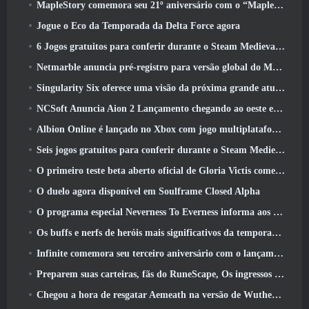
MapleStory comemora seu 21º aniversário com o “Maple University Event”
Jogue o Eco da Temporada da Delta Force agora
6 Jogos gratuitos para conferir durante o Steam Medieval Fest
Netmarble anuncia pré-registro para versão global do MMORPG de ficção científica RF Online Next
Singularity Six oferece uma visão da próxima grande atualização de Palia, The Royal Highlands
NCSoft Anuncia Aion 2 Lançamento chegando ao oeste este ano
Albion Online é lançado no Xbox com jogo multiplataforma completo
Seis jogos gratuitos para conferir durante o Steam Medieval Fest
O primeiro teste beta aberto oficial de Gloria Victis começa hoje
O duelo agora disponível em Soulframe Closed Alpha
O programa especial Neverness To Everness informa aos jogadores o que esperar dos lançamentos
Os buffs e nerfs de heróis mais significativos da temporada 7.5
Infinite comemora seu terceiro aniversário com o lançamento do SS12 Lunaria hoje
Preparem suas carteiras, fãs do RuneScape, Os ingressos para o RuneFest estão prestes a ser colocados à venda
Chegou a hora de resgatar Aemeath na versão de Wuthering Waves 3.3 Atualizar