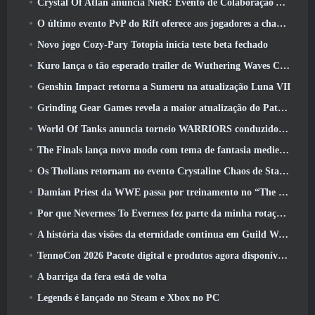
Crystal Of Atlan anuncia NieR: Evento de Colaboração Automata
O último evento PvP do Rift oferece aos jogadores a chance de ganhar até 4000 Créditos e um novo título
Novo jogo Cozy-Pary Totopia inicia teste beta fechado
Kuro lança o tão esperado trailer de Wuthering Waves Cyberpunk: Crossover de Edgerunners
Genshin Impact retorna a Sumeru na atualização Luna VII
Grinding Gear Games revela a maior atualização do Path Of Exile II até agora, Retorno dos Antigos
World Of Tanks anuncia torneio WARRIORS conduzido pela comunidade
The Finals lança novo modo com tema de fantasia medieval ‘Dragon’s Claim’
Os Tholians retornam no evento Crystaline Chaos de Star Trek Online
Damian Priest da WWE passa por treinamento no “The Loot Camp” no trailer de ação ao vivo do Burst Fest da Delta Force
Por que Neverness To Everness fez parte da minha rotação, Por agora
A história das visões da eternidade continua em Guild Wars 2 Próxima semana
TennoCon 2026 Pacote digital e produtos agora disponíveis para compra
A barriga da fera está de volta
Legends é lançado no Steam e Xbox no PC