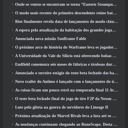
Onde os ventos se encontram se torna “Eastern Steampunk” na versão 2.0
O modo mais recente do primeiro descendente reúne batalhas difíceis de interceptação de vazio e as profundezas
Riot finalmente revela data de lançamento do modo clássico de League Of Legends
A espera pela atualização da habitação dos grandes jogadores do RuneScape acabou
Anunciada nova missão Soulframe Fable
O próximo arco de história do Warframe leva os jogadores a um novo mapa estelar, O Sistema Tau
A Universidade do Vale do Silício está oferecendo bolsas de estudo para jogos e alguns dos requisitos são interessantes
Endfield comemora seis meses de fábricas e tirolesas durante sua próxima atualização
Anunciado o terceiro estágio do teste beta fechado das batalhas de infantaria do War Thunder
Novo trailer do Aniimo é lançado com o lançamento do último teste beta fechado
As coisas ficam um pouco retrô na temporada final 11 Atualizar
O teste beta fechado final do jogo de tiro F2P da Nexon Sudden Attack Zero Point começou hoje
Lute pela glória na guerra de servidores do Lineage II
Próxima atualização do Marvel Rivals leva a luta até os deuses
As mudanças continuam chegando ao RuneScape. Desta vez é a habitação do jogador