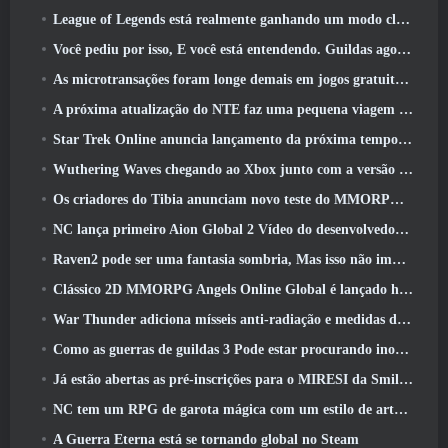
League of Legends está realmente ganhando um modo clássico
Você pediu por isso, E você está entendendo. Guildas agora estão disponíveis em Eterspire
As microtransações foram longe demais em jogos gratuitos?
A próxima atualização do NTE faz uma pequena viagem paralela a um jogo de mesa de fantasia
Star Trek Online anuncia lançamento da próxima temporada “Undiscovered”
Wuthering Waves chegando ao Xbox junto com a versão 3.5 Atualizar
Os criadores do Tibia anunciam novo teste do MMORPG de zumbis da velha escola, Persistir on-line
NC lança primeiro Aion Global 2 Vídeo do desenvolvedor, Compartilhando detalhes sobre o jogo
Raven2 pode ser uma fantasia sombria, Mas isso não impede a diversão do verão
Clássico 2D MMORPG Angels Online Global é lançado hoje
War Thunder adiciona mísseis anti-radiação e medidas de suporte eletrônico na atualização da cavalaria pesada
Como as guerras de guildas 3 Pode estar procurando inovar no espaço MMO
Já estão abertas as pré-inscrições para o MIRESI da Smilegate: Futuro Invisível
NC tem um RPG de garota mágica com um estilo de arte inspirado em anime dos anos 90 em desenvolvimento
A Guerra Eterna está se tornando global no Steam