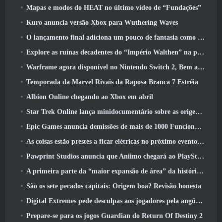
Mapas e modos do HEAT no último vídeo de “Fundações”
Kuro anuncia versão Xbox para Wuthering Waves
O lançamento final adiciona um pouco de fantasia como temporada 10 Lançamentos
Explore as ruínas decadentes do “Império Walthen” na próxima grande atualização do RAVEN2
Warframe agora disponível no Nintendo Switch 2, Bem a tempo para o lançamento do Shadowgrapher
Temporada da Marvel Rivais da Raposa Branca 7 Estréia
Albion Online chegando ao Xbox em abril
Star Trek Online lança minidocumentário sobre as origens da Federação para comemorar o 16º aniversário
Epic Games anuncia demissões de mais de 1000 Funcionários, Citando “Desaceleração no Engajamento Fortnite”
As coisas estão prestes a ficar elétricas no próximo evento Aftershock do Apex Legends
Pawprint Studios anuncia que Aniimo chegará ao PlayStation 5 E a Epic Games Store nos lançamentos
A primeira parte da “maior expansão de área” da história do RuneScape é lançada hoje
São os sete pecados capitais: Origem boa? Revisão honesta
Digital Extremes pede desculpas aos jogadores pela angústia causada por “convites nefastos” no Warframe
Prepare-se para os jogos Guardian do Return Of Destiny 2