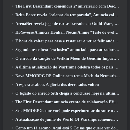
The First Descendant comemora 2º aniversário com Descendant Fest 2026 Fluxo
Delta Force revela “colapso da temporada”, Anuncia colaboração Rainbow Six Siege
ArenaNet revela jogo de cartas baseado em Guild Wars, Enevoado
HoYoverse Anuncia Honkai: Nexus Anime “Teste de evolução”
É hora de voltar para casa e restaurar o retiro feliz onde os ventos se encontram
Segundo teste beta “exclusivo” anunciado para atiradores de sobrevivência em equipe
O enredo da canção de Welkin Moon de Genshin Impact chega ao fim.. Na lua
A última atualização do Warframe celebra todos os pais do espaço
Novo MMORPG RF Online com tema Mech da Netmarble será lançado globalmente
A espera acabou, A glória dos derrotados voltou
O legado do enredo Sith chega à conclusão hoje na última atualização do SWTOR
The First Descendant anuncia evento de colaboração EVANGELION
Seis MMORPGs que você pode experimentar durante o Steam Next Fest
A atualização de junho do World Of Warships comemora o Dia da Independência dos EUA com uma nova campanha narrativa
Como um fã arcano, Aqui está 5 Coisas que quero ver do MMO Riot