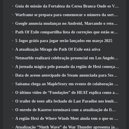
Guia de missão da Fortaleza da Coroa Branca Onde os Ventos Encontram
Warframe se prepara para comemorar o número da sorte 13 Com eventos de aniversário
Google anuncia mudanças no Android, Marcando o retorno do Fortnite à Play Store
Path Of Exile compartilha lista de correções que estão sendo trabalhadas após o lançamento do Mirage
5 Jogos grátis para jogar serão lançados em março 2025
A atualização Mirage do Path Of Exile está ativa
Netmarble realizará celebração presencial em Los Angeles. Antes dos Sete Pecados Capitais: Lançamento de origem
A jornada mágica pelo passado da região de Hexi começa onde os ventos se encontram hoje
Data de acesso antecipado do Steam anunciada para Steampunk ARPG Crystalfall
Saitama chega ao MapleStory em evento de colaboração One-Punch Man
O último vídeo de “Fundações” do HEAT explica como agentes e tanques trabalham juntos
O trailer de teste alfa fechado de Last Paradise nos lembra como é realmente sobreviver ao apocalipse zumbi
O enredo de Kazeros terminará com a atualização do fim do abismo de Lost Ark
A região Hexi de Where Winds Meet ainda tem o que os jogadores amam, ao mesmo tempo que é uma experiência única
Atualização “Ninth Wave” do War Thunder apresenta jatos Rank IX