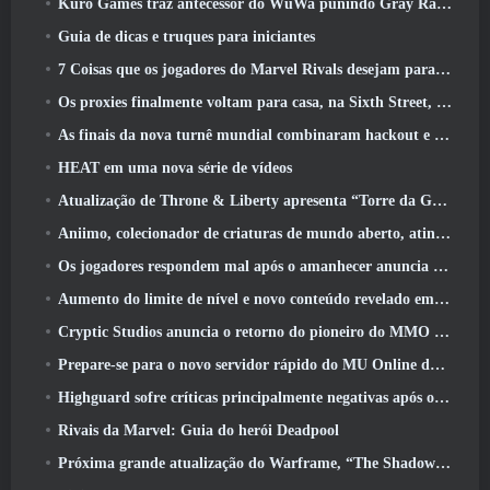
Kuro Games traz antecessor do WuWa punindo Gray Raven para o Steam
Guia de dicas e truques para iniciantes
7 Coisas que os jogadores do Marvel Rivals desejam para o jogo 2026
Os proxies finalmente voltam para casa, na Sixth Street, na versão Zenless Zone Zero 2.6 Atualizar
As finais da nova turnê mundial combinaram hackout e lasers orbitais
HEAT em uma nova série de vídeos
Atualização de Throne & Liberty apresenta “Torre da Ganância” gerada aleatoriamente
Aniimo, colecionador de criaturas de mundo aberto, atinge as notas certas
Os jogadores respondem mal após o amanhecer anuncia planos para pular roteiros para EverQuest e EQ2
Aumento do limite de nível e novo conteúdo revelado em Phantasy Star Online 2: Fluxo de onda de título NGS
Cryptic Studios anuncia o retorno do pioneiro do MMO Jack Emmert como CEO
Prepare-se para o novo servidor rápido do MU Online durante o pré-evento
Highguard sofre críticas principalmente negativas após o lançamento
Rivais da Marvel: Guia do herói Deadpool
Próxima grande atualização do Warframe, “The Shadowgrapher” chegará em março