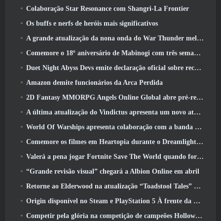
Colaboração Star Resonance com Shangri-La Frontier
Os buffs e nerfs de heróis mais significativos
A grande atualização da nona onda do War Thunder melhora a aparência das batalhas navais com visuais aquáticos aprimorados
Comemore o 18º aniversário de Mabinogi com três semanas de eventos e recompensas
Duet Night Abyss Devs emite declaração oficial sobre recente incidente de malware após atualização do jogo
Amazon demite funcionários da Arca Perdida
2D Fantasy MMORPG Angels Online Global abre pré-registro
A última atualização do Vindictus apresenta um novo ataque onde os jogadores enfrentarão o Guardião de Caliburn
World Of Warships apresenta colaboração com a banda sueca de heavy metal Sabaton
Comemore os filmes em Heartopia durante o Dreamlight Cinematics Festival
Valerá a pena jogar Fortnite Save The World quando for grátis?
“Grande revisão visual” chegará a Albion Online em abril
Retorne ao Elderwood na atualização “Toadstool Tales” de Palia
Origin disponível no Steam e PlayStation 5 À frente da marcha 23 Lançar
Competir pela glória na competição de campeões Hollow de New Eridu na próxima atualização do Zenless Zone Zero