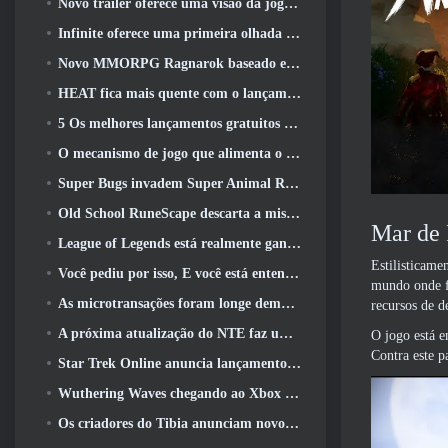
Novo trailer oferece uma visão da jogabilidade no Silver Palace
Infinite oferece uma primeira olhada no herói parecido com uma sereia chegando no SS13: Pós-luz
Novo MMORPG Ragnarok baseado em navegador, Anunciado o Universo Ragnarok
HEAT fica mais quente com o lançamento de um novo mapa do deserto
5 Os melhores lançamentos gratuitos para jogar 2025, Ainda vale a pena jogar 2026?
O mecanismo de jogo que alimenta o universo de fragmentos únicos do Eve Online agora é de código aberto
Super Bugs invadem Super Animal Royale na atualização ‘Super Natural’
Old School RuneScape descarta a missão do Grande Mestre ‘The Blood Moon Rises’, Encerrando uma missão de 20 anos
Mar de 
League of Legends está realmente ganhando um modo clássico
Estilisticame
Você pediu por isso, E você está entendendo. Guildas agora estão disponíveis em Eterspire
mundo onde fa
As microtransações foram longe demais em jogos gratuitos?
recursos de d
A próxima atualização do NTE faz uma pequena viagem paralela a um jogo de mesa de fantasia
O jogo está e
Contra este p
Star Trek Online anuncia lançamento da próxima temporada “Undiscovered”
Wuthering Waves chegando ao Xbox junto com a versão 3.5 Atualizar
Os criadores do Tibia anunciam novo teste do MMORPG de zumbis da velha escola, Persistir on-line