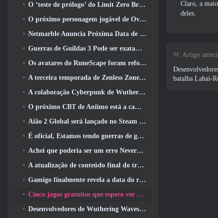
Claro, a maio
O ‘teste de prólogo’ do Limit Zero Breakers começa hoje
deles.
O próximo personagem jogável de Overwatch parece ser um chefe do crime ciborgue sobrecarregado
Netmarble Anuncia Próxima Data de Lançamento Global RF Online
Guerras de Guildas 3 Pode ser exatamente o que a indústria de MMO precisa agora
Artigo anteri
Os avatares do RuneScape foram reformulados na maior atualização visual do jogo nos últimos dez anos
Desenvolvedores
A terceira temporada de Zenless Zone Zero começa com uma viagem para uma ilha Bangboo no céu, E para a plataforma Steam
batalha Lahai-
A colaboração Cyberpunk de Wuthering Waves é exatamente o que eu quero dos meus eventos de crossover de videogame
O próximo CBT de Aniimo está a caminho… E, Temos uma janela oficial de lançamento
Aião 2 Global será lançado no Steam e no Purple ainda este ano
É oficial, Estamos tendo guerras de guildas 3
Achei que poderia ser um erro Neverness To Everness ter o evento Porsche Collab Gacha tão cedo, Mas eu estava errado
A atualização de conteúdo final do trailer de Destiny 2 é um grito de guerra
Gamigo finalmente revela a data do retorno de Gloria Victis, Será que sobreviverá na segunda vez?
Cinco jogos gratuitos que espero ver durante o Summer Game Fest
Desenvolvedores de Wuthering Waves discutem a criação da sequência de batalha Lahai-Roi Mech