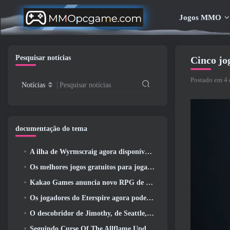
Jogos MMO
Pesquisar notícias
Cinco jo
Postado em 4 
Notícias
Pesquisar notícias
documentação do tema
A ilha de Wyrmscraig agora disponível para exploração no RuneScape da velha escola
Os melhores jogos gratuitos para jogar com seu time (2026)
Kakao Games anuncia novo RPG de ação, Donzela Guardiã
Os jogadores do Eterspire agora podem viajar um pouco no tempo… como um deleite
O descobridor de Jimothy, de Seattle, tem ligações com a ArenaNet, Então é claro que eles estão adicionando isso ao Guild Wars 2
Seguindo Curse Of The Allflame Update Path Of Exile anuncia várias mudanças com base no feedback