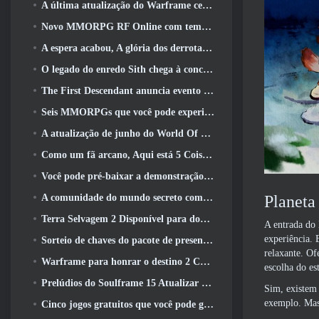
A última atualização do Warframe celebra todos os pais do espaço
Novo MMORPG RF Online com tema Mech da Netmarble será lançado globalmente
A espera acabou, A glória dos derrotados voltou
O legado do enredo Sith chega à conclusão hoje na última atualização do SWTOR
The First Descendant anuncia evento de colaboração EVANGELION
Seis MMORPGs que você pode experimentar durante o Steam Next Fest
A atualização de junho do World Of Warships comemora o Dia da Independência dos EUA com uma nova campanha narrativa
Como um fã arcano, Aqui está 5 Coisas que quero ver do MMO Riot
Você pode pré-baixar a demonstração do Steam Next Fest de Embers Of The Uncrowned Tomorrow
A comunidade do mundo secreto comemora o 14º aniversário com um mistério que eles devem resolver juntos
Planeta
Terra Selvagem 2 Disponível para download gratuitamente (E manter) Por tempo limitado
A entrada do 
experiência. 
Sorteio de chaves do pacote de presente Crystal Saga Nova
relaxante. Of
Warframe para honrar o destino 2 Com atividade e título especiais no jogo
escolha do est
Prelúdios do Soulframe 15 Atualizar saque e pesca de retrabalhos
Sim, existem 
exemplo. Mas 
Cinco jogos gratuitos que você pode gostar de experimentar durante o Bullet Fest