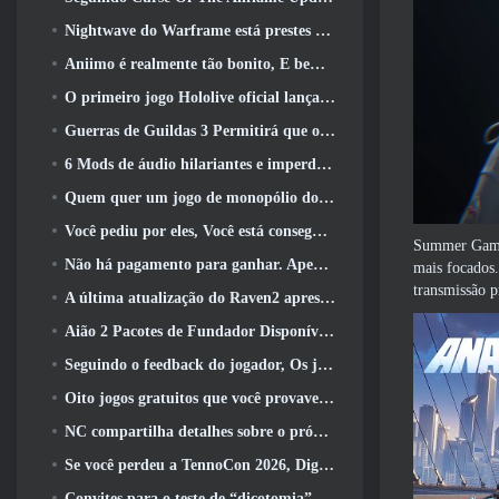
Nightwave do Warframe está prestes a retornar de uma forma chocante
Aniimo é realmente tão bonito, E bem tranquilo
O primeiro jogo Hololive oficial lançado esta semana
Guerras de Guildas 3 Permitirá que os jogadores experimentem o mundo de Tyria antes que os Elder Dragons acordem
6 Mods de áudio hilariantes e imperdíveis para Marvel Rivals
Quem quer um jogo de monopólio do RuneScape? Porque um está a caminho
Você pediu por eles, Você está conseguindo. Dragões estão chegando a Albion Online
Summer Game 
Não há pagamento para ganhar. Apenas Ragnarok. Origin Classic é lançado em julho 23
mais focados.
transmissão p
A última atualização do Raven2 apresenta sistema de despertar de habilidades, Oferecendo aos jogadores mais maneiras de aprimorar suas habilidades
Aião 2 Pacotes de Fundador Disponíveis para Compra, Completo com cinco dias de acesso antecipado
Seguindo o feedback do jogador, Os jogadores clássicos de League Of Legends não terão que pagar por skins clássicas
Oito jogos gratuitos que você provavelmente esqueceu e que fazem parte do Steam’s Train Fest
NC compartilha detalhes sobre o próximo acesso antecipado do Aion 2
Se você perdeu a TennoCon 2026, Digital Extremes está compartilhando todos os painéis
Convites para o teste de “dicotomia” do Silver Palace estão sendo enviados