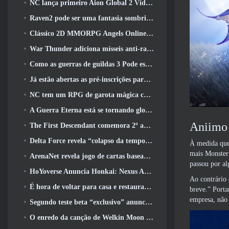
NC lança primeiro Aion Global 2 Vídeo do desenvolvedor, Compartilhando detalhes sobre o jogo
Raven2 pode ser uma fantasia sombria, Mas isso não impede a diversão do verão
Clássico 2D MMORPG Angels Online Global é lançado hoje
War Thunder adiciona mísseis anti-radiação e medidas de suporte eletrônico na atualização da cavalaria pesada
Como as guerras de guildas 3 Pode estar procurando inovar no espaço MMO
Já estão abertas as pré-inscrições para o MIRESI da Smilegate: Futuro Invisível
NC tem um RPG de garota mágica com um estilo de arte inspirado em anime dos anos 90 em desenvolvimento
A Guerra Eterna está se tornando global no Steam
Aniimo
The First Descendant comemora 2º aniversário com Descendant Fest 2026 Fluxo
Delta Force revela “colapso da temporada”, Anuncia colaboração Rainbow Six Siege
À medida que 
mais Monster
ArenaNet revela jogo de cartas baseado em Guild Wars, Enevoado
passou por al
HoYoverse Anuncia Honkai: Nexus Anime “Teste de evolução”
Ao contrário 
É hora de voltar para casa e restaurar o retiro feliz onde os ventos se encontram
breve.” Porta
empresa, não 
Segundo teste beta “exclusivo” anunciado para atiradores de sobrevivência em equipe
O enredo da canção de Welkin Moon de Genshin Impact chega ao fim.. Na lua