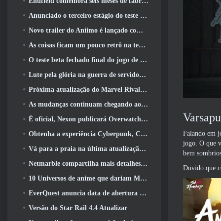
Endfield comemora seis meses de fábricas e tirolesas durante sua próxima atualização
Anunciado o terceiro estágio do teste beta fechado das batalhas de infantaria do War Thunder
Novo trailer do Aniimo é lançado com o lançamento do último teste beta fechado
As coisas ficam um pouco retrô na temporada final 11 Atualizar
O teste beta fechado final do jogo de tiro F2P da Nexon Sudden Attack Zero Point começou hoje
Lute pela glória na guerra de servidores do Lineage II
Próxima atualização do Marvel Rivals leva a luta até os deuses
As mudanças continuam chegando ao RuneScape. Desta vez é a habitação do jogador
Varsapu
É oficial, Nexon publicará Overwatch na Coreia do Sul daqui para frente
Falando em j
Obtenha a experiência Cyberpunk, Completo com ciberpsicose, No próximo evento de crossover do Apex Legends
jogo. O que v
Vá para a praia na última atualização de Palia
bem sombrios,
Netmarble compartilha mais detalhes sobre o próximo jogo de nivelamento solo, Nivelamento Solo: KARMA na Anime Expo
Duvido que c
10 Universos de anime que dariam MMOs incríveis
EverQuest anuncia data de abertura do segundo 2026 Servidor de expansão bloqueado por tempo
Versão do Star Rail 4.4 Atualizar