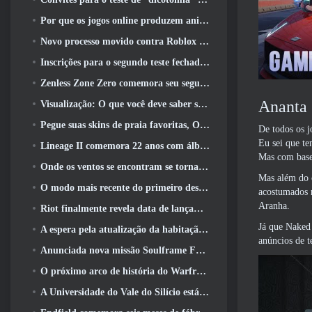
Por que os jogos online produzem animes melhores do que os jogos de anime
Novo processo movido contra Roblox em Oregon, alegando incidente com cuidados infantis
Inscrições para o segundo teste fechado global MapleStory Classic World
Zenless Zone Zero comemora seu segundo aniversário oferecendo aos jogadores a escolha de um agente S-Rank gratuito
Ananta
Visualização: O que você deve saber sobre o jogo de coleta de criaturas da HoYoverse, Honkai: Link Alma
Pegue suas skins de praia favoritas, Os Jogos de Verão voltaram ao Overwatch
De todos os 
Eu sei que t
Lineage II comemora 22 anos com álbum de vinil de edição de colecionador
Mas com base 
Onde os ventos se encontram se torna “Eastern Steampunk” na versão 2.0
Mas além do c
O modo mais recente do primeiro descendente reúne batalhas difíceis de interceptação de vazio e as profundezas
acostumados 
Aranha.
Riot finalmente revela data de lançamento do modo clássico de League Of Legends
Já que Naked 
A espera pela atualização da habitação dos grandes jogadores do RuneScape acabou
anúncios de t
Anunciada nova missão Soulframe Fable
O próximo arco de história do Warframe leva os jogadores a um novo mapa estelar, O Sistema Tau
A Universidade do Vale do Silício está oferecendo bolsas de estudo para jogos e alguns dos requisitos são interessantes