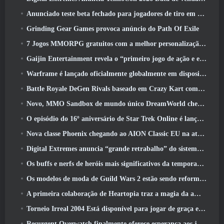
Anunciado teste beta fechado para jogadores de tiro em terceira pessoa
Grinding Gear Games provoca anúncio do Path Of Exile
7 Jogos MMORPG gratuitos com a melhor personalização de personagens
Gaijin Entertainment revela o “primeiro jogo de ação e extração espacial” Star Wrath
Warframe é lançado oficialmente globalmente em dispositivos Android
Battle Royale DeGen Rivals baseado em Crazy Kart combina todas as coisas que você provavelmente não sabia que queria combinadas
Novo, MMO Sandbox de mundo único DreamWorld chegando ao Steam com acesso antecipado
O episódio do 16º aniversário de Star Trek Online é lançado como parte da atualização de “corrupção”
Nova classe Phoenix chegando ao AION Classic EU na atualização ‘Ignite’
Digital Extremes anuncia “grande retrabalho” do sistema de progressão de jogadores do Soulframe
Os buffs e nerfs de heróis mais significativos da temporada 6.5
Os modelos de moda de Guild Wars 2 estão sendo reformulados com base no feedback dos jogadores
A primeira colaboração de Heartopia traz a magia da amizade de My Little Pony
Torneio Irreal 2004 Está disponível para jogar de graça e a Epic não processará ninguém por isso
Resurgent Overwatch finalmente oferece esperança aos jogadores