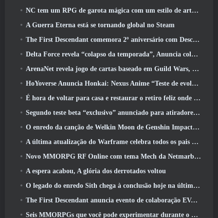
NC tem um RPG de garota mágica com um estilo de arte inspirado em anime dos anos 90 em desenvolvimento
A Guerra Eterna está se tornando global no Steam
The First Descendant comemora 2º aniversário com Descendant Fest 2026 Fluxo
Delta Force revela “colapso da temporada”, Anuncia colaboração Rainbow Six Siege
ArenaNet revela jogo de cartas baseado em Guild Wars, Enevoado
HoYoverse Anuncia Honkai: Nexus Anime “Teste de evolução”
É hora de voltar para casa e restaurar o retiro feliz onde os ventos se encontram
Segundo teste beta “exclusivo” anunciado para atiradores de sobrevivência em equipe
O enredo da canção de Welkin Moon de Genshin Impact chega ao fim.. Na lua
A última atualização do Warframe celebra todos os pais do espaço
Novo MMORPG RF Online com tema Mech da Netmarble será lançado globalmente
A espera acabou, A glória dos derrotados voltou
O legado do enredo Sith chega à conclusão hoje na última atualização do SWTOR
The First Descendant anuncia evento de colaboração EVANGELION
Seis MMORPGs que você pode experimentar durante o Steam Next Fest