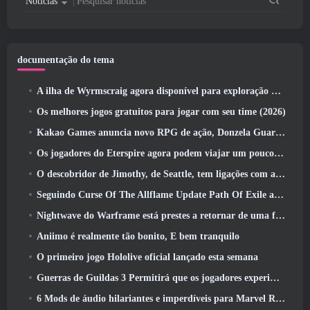
Notícias
Pesquisar notícias
documentação do tema
A ilha de Wyrmscraig agora disponível para exploração no RuneScape da velha escola
Os melhores jogos gratuitos para jogar com seu time (2026)
Kakao Games anuncia novo RPG de ação, Donzela Guardiã
Os jogadores do Eterspire agora podem viajar um pouco no tempo… como um deleite
O descobridor de Jimothy, de Seattle, tem ligações com a ArenaNet, Então é claro que eles estão adicionando isso ao Guild Wars 2
Seguindo Curse Of The Allflame Update Path Of Exile anuncia várias mudanças com base no feedback
Nightwave do Warframe está prestes a retornar de uma forma chocante
Aniimo é realmente tão bonito, E bem tranquilo
O primeiro jogo Hololive oficial lançado esta semana
Guerras de Guildas 3 Permitirá que os jogadores experimentem o mundo de Tyria antes que os Elder Dragons acordem
6 Mods de áudio hilariantes e imperdíveis para Marvel Rivals