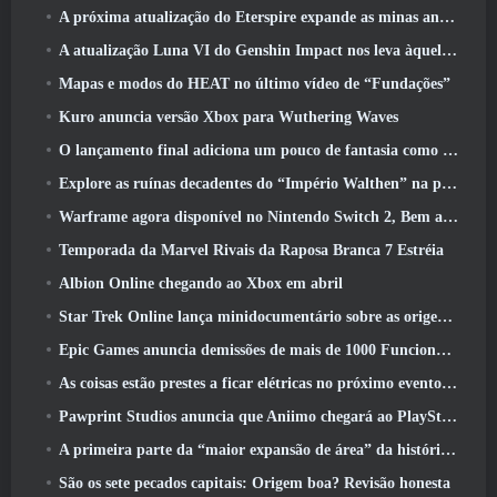
A próxima atualização do Eterspire expande as minas anãs e oferece uma revisão completa do combate aos chefes
A atualização Luna VI do Genshin Impact nos leva àquele lugar sobre o qual Mondstadt continua falando, mas nunca vimos
Mapas e modos do HEAT no último vídeo de “Fundações”
Kuro anuncia versão Xbox para Wuthering Waves
O lançamento final adiciona um pouco de fantasia como temporada 10 Lançamentos
Explore as ruínas decadentes do “Império Walthen” na próxima grande atualização do RAVEN2
Warframe agora disponível no Nintendo Switch 2, Bem a tempo para o lançamento do Shadowgrapher
Temporada da Marvel Rivais da Raposa Branca 7 Estréia
Albion Online chegando ao Xbox em abril
Star Trek Online lança minidocumentário sobre as origens da Federação para comemorar o 16º aniversário
Epic Games anuncia demissões de mais de 1000 Funcionários, Citando “Desaceleração no Engajamento Fortnite”
As coisas estão prestes a ficar elétricas no próximo evento Aftershock do Apex Legends
Pawprint Studios anuncia que Aniimo chegará ao PlayStation 5 E a Epic Games Store nos lançamentos
A primeira parte da “maior expansão de área” da história do RuneScape é lançada hoje
São os sete pecados capitais: Origem boa? Revisão honesta