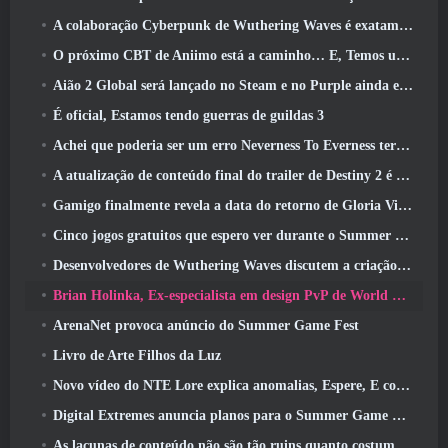
A colaboração Cyberpunk de Wuthering Waves é exatamente o que eu quero dos meus eventos de crossover de videogame
O próximo CBT de Aniimo está a caminho… E, Temos uma janela oficial de lançamento
Aião 2 Global será lançado no Steam e no Purple ainda este ano
É oficial, Estamos tendo guerras de guildas 3
Achei que poderia ser um erro Neverness To Everness ter o evento Porsche Collab Gacha tão cedo, Mas eu estava errado
A atualização de conteúdo final do trailer de Destiny 2 é um grito de guerra
Gamigo finalmente revela a data do retorno de Gloria Victis, Será que sobreviverá na segunda vez?
Cinco jogos gratuitos que espero ver durante o Summer Game Fest
Desenvolvedores de Wuthering Waves discutem a criação da sequência de batalha Lahai-Roi Mech
Brian Holinka, Ex-especialista em design PvP de World Of Warcraft, Junta-se à equipe MMO de League Of Legends
ArenaNet provoca anúncio do Summer Game Fest
Livro de Arte Filhos da Luz
Novo vídeo do NTE Lore explica anomalias, Espere, E como uma organização ‘secreta’ rastreia tudo
Digital Extremes anuncia planos para o Summer Game Fest
As lacunas de conteúdo não são tão ruins quanto costumavam ser