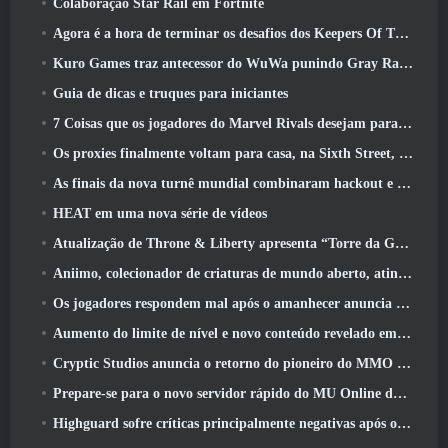
Colaboração Star Rail em Fortnite
Agora é a hora de terminar os desafios dos Keepers Of The Flame no Path Of Exile durante o Legacy Of Phrecia
Kuro Games traz antecessor do WuWa punindo Gray Raven para o Steam
Guia de dicas e truques para iniciantes
7 Coisas que os jogadores do Marvel Rivals desejam para o jogo 2026
Os proxies finalmente voltam para casa, na Sixth Street, na versão Zenless Zone Zero 2.6 Atualizar
As finais da nova turnê mundial combinaram hackout e lasers orbitais
HEAT em uma nova série de vídeos
Atualização de Throne & Liberty apresenta “Torre da Ganância” gerada aleatoriamente
Aniimo, colecionador de criaturas de mundo aberto, atinge as notas certas
Os jogadores respondem mal após o amanhecer anuncia planos para pular roteiros para EverQuest e EQ2
Aumento do limite de nível e novo conteúdo revelado em Phantasy Star Online 2: Fluxo de onda de título NGS
Cryptic Studios anuncia o retorno do pioneiro do MMO Jack Emmert como CEO
Prepare-se para o novo servidor rápido do MU Online durante o pré-evento
Highguard sofre críticas principalmente negativas após o lançamento