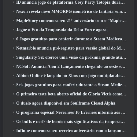
ID anuncia jogo de plataforma Cosy Party Totopia durante o Xbox Showcase, Começa o recrutamento beta
Nexon revela novo MMORPG isométrico de fantasia sombria, Brasas dos sem coroa
MapleStory comemora seu 21º aniversário com o “Maple University Event”
Jogue o Eco da Temporada da Delta Force agora
6 Jogos gratuitos para conferir durante o Steam Medieval Fest
Netmarble anuncia pré-registro para versão global do MMORPG de ficção científica RF Online Next
Singularity Six oferece uma visão da próxima grande atualização de Palia, The Royal Highlands
NCSoft Anuncia Aion 2 Lançamento chegando ao oeste este ano
Albion Online é lançado no Xbox com jogo multiplataforma completo
Seis jogos gratuitos para conferir durante o Steam Medieval Fest
O primeiro teste beta aberto oficial de Gloria Victis começa hoje
O duelo agora disponível em Soulframe Closed Alpha
O programa especial Neverness To Everness informa aos jogadores o que esperar dos lançamentos
Os buffs e nerfs de heróis mais significativos da temporada 7.5
Infinite comemora seu terceiro aniversário com o lançamento do SS12 Lunaria hoje