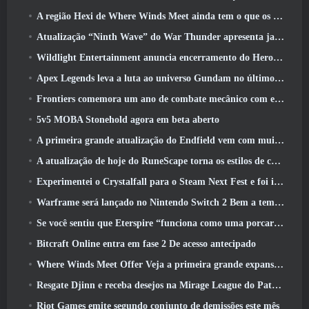
A região Hexi de Where Winds Meet ainda tem o que os jogadores amam, ao mesmo tempo que é uma experiência única
Atualização “Ninth Wave” do War Thunder apresenta jatos Rank IX
Wildlight Entertainment anuncia encerramento do Hero Shooter Highguard gratuito
Apex Legends leva a luta ao universo Gundam no último evento de crossover
Frontiers comemora um ano de combate mecânico com eventos de aniversário
5v5 MOBA Stonehold agora em beta aberto
A primeira grande atualização do Endfield vem com muitas otimizações
A atualização de hoje do RuneScape torna os estilos de combate originais do MMORPG mais fáceis de aprender
Experimentei o Crystalfall para o Steam Next Fest e foi isso que aprendi
Warframe será lançado no Nintendo Switch 2 Bem a tempo para a próxima grande atualização, O Shadowgrapher
Se você sentiu que Eterspire “funciona como uma porcaria”, O diretor criativo diz que isso não acontece mais
Bitcraft Online entra em fase 2 De acesso antecipado
Where Winds Meet Offer Veja a primeira grande expansão na transmissão ao vivo Hexi
Resgate Djinn e receba desejos na Mirage League do Path Of Exile
Riot Games emite segundo conjunto de demissões este mês