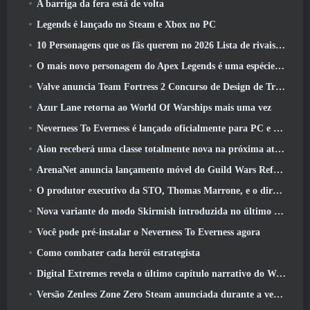
A barriga da fera está de volta
Legends é lançado no Steam e Xbox no PC
10 Personagens que os fãs querem no 2026 Lista de rivais da Marvel com maior probabilidade e qual a probabilidade de eles acontecerem
O mais novo personagem do Apex Legends é uma espécie de demônio da velocidade
Valve anuncia Team Fortress 2 Concurso de Design de Troféu ÜBERFEST
Azur Lane retorna ao World Of Warships mais uma vez
Neverness To Everness é lançado oficialmente para PC e consoles
Aion receberá uma classe totalmente nova na próxima atualização do Dread Blade
ArenaNet anuncia lançamento móvel do Guild Wars Reforged
O produtor executivo da STO, Thomas Marrone, e o diretor criativo da Neverwinter, Randy Mosiondz, discutem os jogos e o futuro do Cryptic
Nova variante do modo Skirmish introduzida no último ato de Valorant
Você pode pré-instalar o Neverness To Everness agora
Como combater cada herói estrategista
Digital Extremes revela o último capítulo narrativo do Warframe com novos curtas de anime
Versão Zenless Zone Zero Steam anunciada durante a versão 2.8 Programa Especial