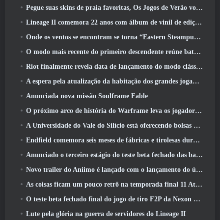
Pegue suas skins de praia favoritas, Os Jogos de Verão voltaram ao Overwatch
Lineage II comemora 22 anos com álbum de vinil de edição de colecionador
Onde os ventos se encontram se torna “Eastern Steampunk” na versão 2.0
O modo mais recente do primeiro descendente reúne batalhas difíceis de interceptação de vazio e as profundezas
Riot finalmente revela data de lançamento do modo clássico de League Of Legends
A espera pela atualização da habitação dos grandes jogadores do RuneScape acabou
Anunciada nova missão Soulframe Fable
O próximo arco de história do Warframe leva os jogadores a um novo mapa estelar, O Sistema Tau
A Universidade do Vale do Silício está oferecendo bolsas de estudo para jogos e alguns dos requisitos são interessantes
Endfield comemora seis meses de fábricas e tirolesas durante sua próxima atualização
Anunciado o terceiro estágio do teste beta fechado das batalhas de infantaria do War Thunder
Novo trailer do Aniimo é lançado com o lançamento do último teste beta fechado
As coisas ficam um pouco retrô na temporada final 11 Atualizar
O teste beta fechado final do jogo de tiro F2P da Nexon Sudden Attack Zero Point começou hoje
Lute pela glória na guerra de servidores do Lineage II