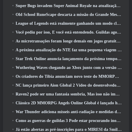
Super Bugs invadem Super Animal Royale na atualização ‘Super Natural’
Old School RuneScape descarta a missão do Grande Mestre ‘The Blood Moon Rises’, Encerrando uma missão de 20 anos
League of Legends está realmente ganhando um modo clássico
Você pediu por isso, E você está entendendo. Guildas agora estão disponíveis em Eterspire
As microtransações foram longe demais em jogos gratuitos?
A próxima atualização do NTE faz uma pequena viagem paralela a um jogo de mesa de fantasia
Star Trek Online anuncia lançamento da próxima temporada “Undiscovered”
Wuthering Waves chegando ao Xbox junto com a versão 3.5 Atualizar
Os criadores do Tibia anunciam novo teste do MMORPG de zumbis da velha escola, Persistir on-line
NC lança primeiro Aion Global 2 Vídeo do desenvolvedor, Compartilhando detalhes sobre o jogo
Raven2 pode ser uma fantasia sombria, Mas isso não impede a diversão do verão
Clássico 2D MMORPG Angels Online Global é lançado hoje
War Thunder adiciona mísseis anti-radiação e medidas de suporte eletrônico na atualização da cavalaria pesada
Como as guerras de guildas 3 Pode estar procurando inovar no espaço MMO
Já estão abertas as pré-inscrições para o MIRESI da Smilegate: Futuro Invisível