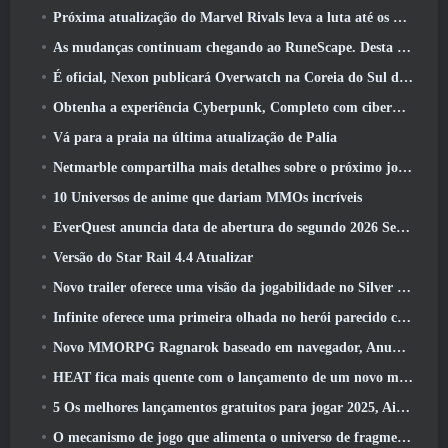
Próxima atualização do Marvel Rivals leva a luta até os deuses
As mudanças continuam chegando ao RuneScape. Desta vez é a habitação do jogador
É oficial, Nexon publicará Overwatch na Coreia do Sul daqui para frente
Obtenha a experiência Cyberpunk, Completo com ciberpsicose, No próximo evento de crossover do Apex Legends
Vá para a praia na última atualização de Palia
Netmarble compartilha mais detalhes sobre o próximo jogo de nivelamento solo, Nivelamento Solo: KARMA na Anime Expo
10 Universos de anime que dariam MMOs incríveis
EverQuest anuncia data de abertura do segundo 2026 Servidor de expansão bloqueado por tempo
Versão do Star Rail 4.4 Atualizar
Novo trailer oferece uma visão da jogabilidade no Silver Palace
Infinite oferece uma primeira olhada no herói parecido com uma sereia chegando no SS13: Pós-luz
Novo MMORPG Ragnarok baseado em navegador, Anunciado o Universo Ragnarok
HEAT fica mais quente com o lançamento de um novo mapa do deserto
5 Os melhores lançamentos gratuitos para jogar 2025, Ainda vale a pena jogar 2026?
O mecanismo de jogo que alimenta o universo de fragmentos únicos do Eve Online agora é de código aberto