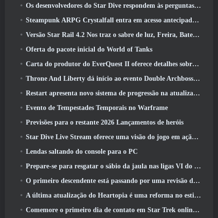
Os desenvolvedores do Star Dive respondem às perguntas dos jogadores em uma transmissão ao vivo surpresa
Steampunk ARPG Crystalfall entra em acesso antecipado, Mas não sem alguns problemas
Versão Star Rail 4.2 Nos traz o sabre de luz, Freira, Baterista Trailblazer e um emanador de euforia
Oferta do pacote inicial do World of Tanks
Carta do produtor do EverQuest II oferece detalhes sobre servidor de expansão bloqueado por tempo
Throne And Liberty dá início ao evento Double Archboss Spawn
Restart apresenta novo sistema de progressão na atualização da temporada SS4
Evento de Tempestades Temporais no Warframe
Previsões para o restante 2026 Lançamentos de heróis
Star Dive Live Stream oferece uma visão do jogo em ação antes do lançamento
Lendas saltando do console para o PC
Prepare-se para resgatar o sábio da jaula nas ligas VI do RuneScape da velha escola: Pactos Demoníacos
O primeiro descendente está passando por uma revisão de acordo com o Dev Stream
A última atualização do Heartopia é uma reforma no estilo Alice no país das maravilhas
Comemore o primeiro dia de contato em Star Trek online e ganhe uma nova versão do Nobel Intel Battlecruiser