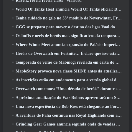
Raven2 revela revela classe “Warlord”
World Of Tanks Heat anuncia World Of Tanks oficial: Data de lançamento do HEAT
Tenha cuidado no gelo no 33º módulo de Neverwinter, Frio cortante
GGG se prepara para mover o destino das ligas Vaal do Path Of Exile 2 antes do lançamento do Return Of The Ancients
Os buffs e nerfs de heróis mais significativos da temporada 8
Where Winds Meet anuncia expansão do Palácio Imperial e compartilha um roteiro de conteúdo “massivo”
Heróis de Overwatch em Fortnite… É claro que isso estava prestes a acontecer
Temporada de verão de Mabinogi revelada em carta do produtor
MapleStory provoca nova classe SHINE antes da atualização de junho
As inscrições estão em andamento para a versão global do ‘Teste de Prólogo’ Limit Zero Breakers da NCSoft
Overwatch comemora “Uma década de heróis” durante seu 10º aniversário
A próxima atualização do War Robots apresentará um Sniper inspirado em Lovecraft
Uma nova experiência de Bob Ross está chegando ao Fortnite
A aventura de Palia continua nas Royal Highlands com a atualização de hoje
Grinding Gear Games anuncia segunda onda de vendas de ingressos ExileCon