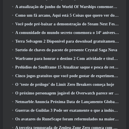
A atualização de junho do World Of Warships comemora o Dia da Independência dos EUA com uma nova campanha narrativa
Como um fã arcano, Aqui está 5 Coisas que quero ver do MMO Riot
Você pode pré-baixar a demonstração do Steam Next Fest de Embers Of The Uncrowned Tomorrow
A comunidade do mundo secreto comemora o 14º aniversário com um mistério que eles devem resolver juntos
Terra Selvagem 2 Disponível para download gratuitamente (E manter) Por tempo limitado
Sorteio de chaves do pacote de presente Crystal Saga Nova
Warframe para honrar o destino 2 Com atividade e título especiais no jogo
Prelúdios do Soulframe 15 Atualizar saque e pesca de retrabalhos
Cinco jogos gratuitos que você pode gostar de experimentar durante o Bullet Fest
O ‘teste de prólogo’ do Limit Zero Breakers começa hoje
O próximo personagem jogável de Overwatch parece ser um chefe do crime ciborgue sobrecarregado
Netmarble Anuncia Próxima Data de Lançamento Global RF Online
Guerras de Guildas 3 Pode ser exatamente o que a indústria de MMO precisa agora
Os avatares do RuneScape foram reformulados na maior atualização visual do jogo nos últimos dez anos
A terceira temporada de Zenless Zone Zero começa com uma viagem para uma ilha Bangboo no céu, E para a plataforma Steam