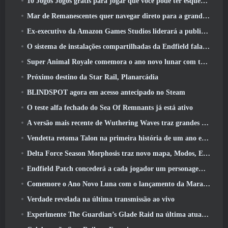
10 Jogos Jogos grátis para jogar que você pode ter esquecido que estão participando do PvP Fest do Steam
Mar de Remanescentes quer navegar direto para a grandeza
Ex-executivo da Amazon Games Studios liderará a publicação ocidental da Aion 2
O sistema de instalações compartilhadas da Endfield fala sobre os jogadores
Super Animal Royale comemora o ano novo lunar com três semanas de eventos de super cavalos
Próximo destino da Star Rail, Planarcádia
BLINDSPOT agora em acesso antecipado no Steam
O teste alfa fechado do Sea Of Remnants já está ativo
A versão mais recente de Wuthering Waves traz grandes quedas de conhecimento e mudanças na qualidade de vida
Vendetta retoma Talon na primeira história de um ano em Overwatch (Não “2”, A Blizzard está abandonando isso)
Delta Force Season Morphosis traz novo mapa, Modos, E melhorias solicitadas pelos jogadores
Endfield Patch concederá a cada jogador um personagem seis estrelas grátis de sua escolha
Comemore o Ano Novo Luna com o lançamento da Maravilha de Inverno de Palia: Atualização de Ano Novo de Riffrocin
Verdade revelada na última transmissão ao vivo
Experimente The Guardian’s Glade Raid na última atualização de Guild Wars 2 começando hoje