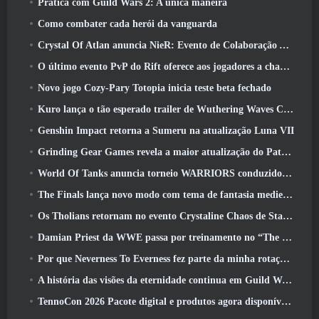
Prática com Guild Wars 2: A única maneira
Como combater cada herói da vanguarda
Crystal Of Atlan anuncia NieR: Evento de Colaboração Automata
O último evento PvP do Rift oferece aos jogadores a chance de ganhar até 4000 Créditos e um novo título
Novo jogo Cozy-Pary Totopia inicia teste beta fechado
Kuro lança o tão esperado trailer de Wuthering Waves Cyberpunk: Crossover de Edgerunners
Genshin Impact retorna a Sumeru na atualização Luna VII
Grinding Gear Games revela a maior atualização do Path Of Exile II até agora, Retorno dos Antigos
World Of Tanks anuncia torneio WARRIORS conduzido pela comunidade
The Finals lança novo modo com tema de fantasia medieval ‘Dragon’s Claim’
Os Tholians retornam no evento Crystaline Chaos de Star Trek Online
Damian Priest da WWE passa por treinamento no “The Loot Camp” no trailer de ação ao vivo do Burst Fest da Delta Force
Por que Neverness To Everness fez parte da minha rotação, Por agora
A história das visões da eternidade continua em Guild Wars 2 Próxima semana
TennoCon 2026 Pacote digital e produtos agora disponíveis para compra