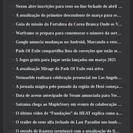
Nexon abre inscrições para teste on-line fechado de abril do MapleStory Classic World
A atualização do primeiro descendente de março para reequilibrar Sharen e também introduzir novo conteúdo
Guia de missão da Fortaleza da Coroa Branca Onde os Ventos Encontram
Warframe se prepara para comemorar o número da sorte 13 Com eventos de aniversário
Google anuncia mudanças no Android, Marcando o retorno do Fortnite à Play Store
Path Of Exile compartilha lista de correções que estão sendo trabalhadas após o lançamento do Mirage
5 Jogos grátis para jogar serão lançados em março 2025
A atualização Mirage do Path Of Exile está ativa
Netmarble realizará celebração presencial em Los Angeles. Antes dos Sete Pecados Capitais: Lançamento de origem
A jornada mágica pelo passado da região de Hexi começa onde os ventos se encontram hoje
Data de acesso antecipado do Steam anunciada para Steampunk ARPG Crystalfall
Saitama chega ao MapleStory em evento de colaboração One-Punch Man
O último vídeo de “Fundações” do HEAT explica como agentes e tanques trabalham juntos
O trailer de teste alfa fechado de Last Paradise nos lembra como é realmente sobreviver ao apocalipse zumbi
O enredo de Kazeros terminará com a atualização do fim do abismo de Lost Ark