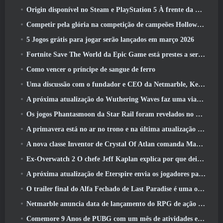
Origin disponível no Steam e PlayStation 5 À frente da marcha 23 Lançar
Competir pela glória na competição de campeões Hollow de New Eridu na próxima atualização do Zenless Zone Zero
5 Jogos grátis para jogar serão lançados em março 2026
Fortnite Save The World da Epic Game está prestes a ser gratuito para jogar
Como vencer o príncipe de sangue de ferro
Uma discussão com o fundador e CEO da Netmarble, Ken Kim, sobre a MONGIL: Mergulho nas Estrelas
A próxima atualização do Wuthering Waves faz uma viagem ao “lado negro”
Os jogos Phantasmoon da Star Rail foram revelados no 4.1 Programa Especial
A primavera está no ar no trono e na última atualização do Liberty
A nova classe Inventor de Crystal Of Atlan comanda Magitech Mechs em batalha
Ex-Overwatch 2 O chefe Jeff Kaplan explica por que deixou a Blizzard
A próxima atualização de Eterspire envia os jogadores para as minas anãs
O trailer final do Alfa Fechado de Last Paradise é uma obra de arte pequena, mas aterrorizante
Netmarble anuncia data de lançamento do RPG de ação para domar monstros Mongil: Mergulho nas Estrelas
Comemore 9 Anos de PUBG com um mês de atividades especiais