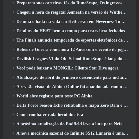
Preparem suas carteiras, fãs do RuneScape, Os ingressos para o RuneFest estão prestes a ser colocados à venda
Chegou a hora de resgatar Aemeath na versão de Wuthering Waves 3.3 Atualizar
Dê uma olhada na vida em Hethereau em Neverness To Everness, vídeo de pré-visualização do jogo de lançamento
Detalhes do HEAT bem a tempo para testes beta fechados
The Finals anuncia temporada de esportes eletrônicos de US$ 200 mil
Robôs de Guerra comemora 12 Anos com o evento de jogos robóticos marcianos
Devilish Leagues VI do Old School RuneScape é lançado hoje
Você pode baixar o MONGIL: Cliente Star Dive agora
Atualização de abril do primeiro descendente para incluir versão beta do novo conteúdo do Endgame
A revisão visual de Albion Online foi abandonada com o lançamento da atualização Radiant Wilds hoje
World abre registro para teste PC Alpha
Delta Force Season Echo retrabalha o mapa Zero Dam e expande a jogabilidade das operações
Como combater cada herói duelista
A próxima atualização do Endfield leva a luta para Nefarith
A nova mecânica sazonal do Infinite SS12 Lunaria é uma das “maiores adições” ao jogo