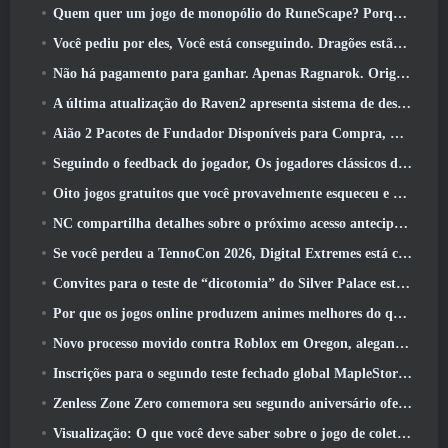
Quem quer um jogo de monopólio do RuneScape? Porque um está a caminho
Você pediu por eles, Você está conseguindo. Dragões estão chegando a Albion Online
Não há pagamento para ganhar. Apenas Ragnarok. Origin Classic é lançado em julho 23
A última atualização do Raven2 apresenta sistema de despertar de habilidades, Oferecendo aos jogadores mais maneiras de aprimorar suas habilidades
Aião 2 Pacotes de Fundador Disponíveis para Compra, Completo com cinco dias de acesso antecipado
Seguindo o feedback do jogador, Os jogadores clássicos de League Of Legends não terão que pagar por skins clássicas
Oito jogos gratuitos que você provavelmente esqueceu e que fazem parte do Steam’s Train Fest
NC compartilha detalhes sobre o próximo acesso antecipado do Aion 2
Se você perdeu a TennoCon 2026, Digital Extremes está compartilhando todos os painéis
Convites para o teste de “dicotomia” do Silver Palace estão sendo enviados
Por que os jogos online produzem animes melhores do que os jogos de anime
Novo processo movido contra Roblox em Oregon, alegando incidente com cuidados infantis
Inscrições para o segundo teste fechado global MapleStory Classic World
Zenless Zone Zero comemora seu segundo aniversário oferecendo aos jogadores a escolha de um agente S-Rank gratuito
Visualização: O que você deve saber sobre o jogo de coleta de criaturas da HoYoverse, Honkai: Link Alma