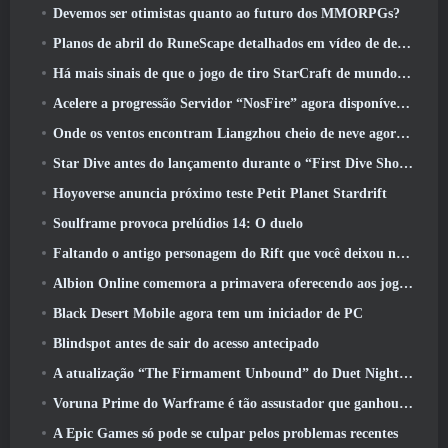
Devemos ser otimistas quanto ao futuro dos MMORPGs?
Planos de abril do RuneScape detalhados em vídeo de desenvolvimento
Há mais sinais de que o jogo de tiro StarCraft de mundo aberto pode ser uma coisa real
Acelere a progressão Servidor “NosFire” agora disponível no NosTale
Onde os ventos encontram Liangzhou cheio de neve agora disponível com o lançamento da versão 1.5
Star Dive antes do lançamento durante o “First Dive Show”
Hoyoverse anuncia próximo teste Petit Planet Stardrift
Soulframe provoca prelúdios 14: O duelo
Faltando o antigo personagem do Rift que você deixou no servidor morto? Gamigo tem uma solução para isso
Albion Online comemora a primavera oferecendo aos jogadores uma linda montaria de coelhinho
Black Desert Mobile agora tem um iniciador de PC
Blindspot antes de sair do acesso antecipado
A atualização “The Firmament Unbound” do Duet Night Abyss encerra o enredo de Huaxu
Voruna Prime do Warframe é tão assustador que ganhou seu próprio trailer da Red Band
A Epic Games só pode se culpar pelos problemas recentes