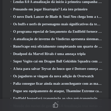
Lendas 8.0 A atualização dá início à primeira campanha de 2026
Pensando em jogar Heartopia? Leia isto primeiro
O novo Dark Lancer de Blade & Soul Neo chega bem a tempo para o primeiro aniversário
Os buffs e nerfs de personagens mais significativos da temporada 6
O programa especial de lançamento da Endfield fornece detalhes sobre o sistema de monetização do jogo
A atualização de inverno do Vindictus apresenta sistemas para facilitar a progressão dos jogadores
RuneScape está oficialmente completando um quarto de século
Deadpool da Marvel Rivals é uma ameaça tripla
Super Vegito cai em Dragon Ball Gekishin Squadra com a chegada da temporada 3
A luta para salvar Teyvat do louco que é Dottore começa hoje em Genshin Impact
Os jogadores se vingam da nova adição de Overwatch
Palia consegue ficar ainda mais aconchegante com as maravilhas do inverno: Atualização do Santuário Preso na Neve
Pegue seu equipamento de ataque, Thaemine Extreme cai na Arca Perdida amanhã
Endfield hospedará transmissão ao vivo pré-transmissão ao vivo esta semana
7
Mundo dos navios de guerra 15.0 Atualização traz novos navios de guerra europeus, Uma colaboração de comandante e muito mais