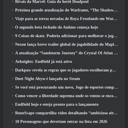
Rivais da Marvel: Guia do herói Deadpool
Próxima grande atualização do Warframe, “The Shadowgrapher” chegará em março
Viaje para as terras nevadas de Roya Frostlands em Wuthering Waves, próxima versão 3.1
O segundo beta fechado do Aniimo começa hoje
9 Coisas de skate. Poderia adicionar para melhorar o jogo em 2026
Nexon lança breve trailer global de jogabilidade do MapleStory Classic World
A atualização “Sandstorm Journey” do Crystal Of Atlan aumenta o limite de nível para 70
Arknights: Endfield já está ativo
Darkpaw revela as regras que os jogadores escolheram para o próximo servidor Frostreaver do EverQuest
Duet Night Abyss é lançado no Steam
Se você está procurando um novo, Jogo de esportes competitivos, O teste beta fechado do futebol freestyle 2 Está a caminho
Como vencer a liberdade suprema onde os ventos se encontram
Endfield hoje e esteja pronto para o lançamento
RuneScape compartilha vídeo detalhando “ambiciosa série de atualizações de conteúdo”
10 Personagens que deveriam entrar na lista em 2026