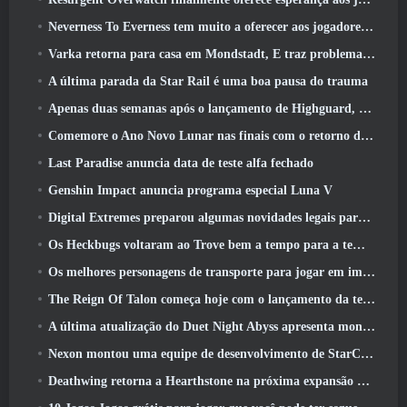
Neverness To Everness tem muito a oferecer aos jogadores, Particularmente divertido
Varka retorna para casa em Mondstadt, E traz problemas com ele na atualização Luna V do Genshin Impact
A última parada da Star Rail é uma boa pausa do trauma
Apenas duas semanas após o lançamento de Highguard, Wildlight Entertainment anuncia demissões
Comemore o Ano Novo Lunar nas finais com o retorno do ‘Modo Bank It’
Last Paradise anuncia data de teste alfa fechado
Genshin Impact anuncia programa especial Luna V
Digital Extremes preparou algumas novidades legais para comemorar o ano novo lunar no Warframe
Os Heckbugs voltaram ao Trove bem a tempo para a temporada do amor
Os melhores personagens de transporte para jogar em impasse
The Reign Of Talon começa hoje com o lançamento da temporada Overwatch 1: Conquista
A última atualização do Duet Night Abyss apresenta montagens
Nexon montou uma equipe de desenvolvimento de StarCraft Shooter de acordo com relatório do canal coreano
Deathwing retorna a Hearthstone na próxima expansão do Cataclismo