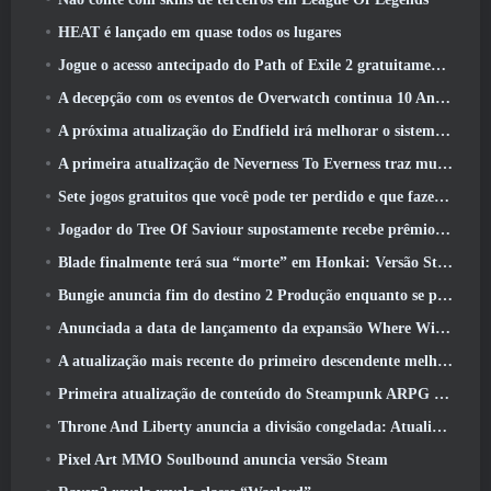
HEAT é lançado em quase todos os lugares
Jogue o acesso antecipado do Path of Exile 2 gratuitamente neste fim de semana
A decepção com os eventos de Overwatch continua 10 Aniversário do ano
A próxima atualização do Endfield irá melhorar o sistema de fábrica
A primeira atualização de Neverness To Everness traz muito para a mesa
Sete jogos gratuitos que você pode ter perdido e que fazem parte do Steam Ocean Fest
Jogador do Tree Of Saviour supostamente recebe prêmio especial por gastar US$ 100 mil no jogo
Blade finalmente terá sua “morte” em Honkai: Versão Star Rail 4.3
Bungie anuncia fim do destino 2 Produção enquanto se preparam para trabalhar em novos projetos
Anunciada a data de lançamento da expansão Where Winds Meet “Imperial Palace”
A atualização mais recente do primeiro descendente melhora o ciclo agrícola e atualiza o modo Onslaught
Primeira atualização de conteúdo do Steampunk ARPG Crystalfall para abordar “principais preocupações dos jogadores”
Throne And Liberty anuncia a divisão congelada: Atualização Nix
Pixel Art MMO Soulbound anuncia versão Steam