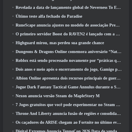
Revelada a data de lançamento global de Neverness To Everness
Último teste alfa fechado do Paradise
RuneScape anuncia ajustes no modelo de associação Premier para levar em conta as mudanças recentes no MMORPG
O primeiro servidor Boost do RAVEN2 é lançado com a atualização de hoje
Highguard mirou, mas perdeu sua grande chance
Dungeons & Dragons Online comemora aniversário “Natural 20” com missões e recompensas especiais
Roblox está sendo processado novamente por “práticas que colocam em perigo e exploram crianças”
Dois anos e meio após o encerramento do jogo, Gamigo provoca o retorno do MMO medieval Glory Victis
Albion Online apresenta dois recursos principais de guerra de facções na atualização Realm Divided Part II
Jogue Dark Fantasy Tactical Game Annulus durante o Steam Next Fest
Nexon anuncia versão Steam do MapleStory M
7 Jogos gratuitos que você pode experimentar no Steam Next Fest
Throne And Liberty anuncia fusão de regiões e consolidação de servidores
Os caçadores do ARISE chegam ao Fortnite no último evento de colaboração
Digital Extremes Anuncia TennoCon 2026 Data de venda de ingressos