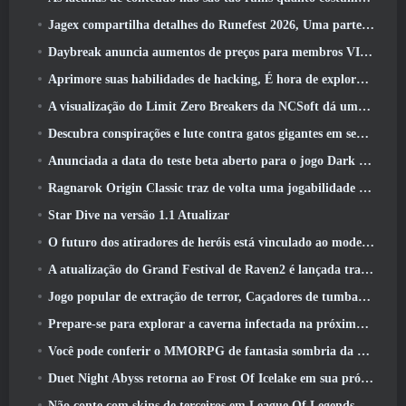
Jagex compartilha detalhes do Runefest 2026, Uma parte da comemoração do 25º aniversário do RuneScape IP
Daybreak anuncia aumentos de preços para membros VIP do Lord Of The Rings Online
Aprimore suas habilidades de hacking, É hora de explorar a cidade noturna em ondas uivantes
A visualização do Limit Zero Breakers da NCSoft dá uma ideia do que esperar do próximo teste do prólogo
Descubra conspirações e lute contra gatos gigantes em seu tempo de inatividade na última atualização de Where Winds Meet
Anunciada a data do teste beta aberto para o jogo Dark Fantasy Extraction, Caçador da Névoa
Ragnarok Origin Classic traz de volta uma jogabilidade justa de MMORPG e CBT abre em junho 4
Star Dive na versão 1.1 Atualizar
O futuro dos atiradores de heróis está vinculado ao modelo de serviço ao vivo F2P?
A atualização do Grand Festival de Raven2 é lançada trazendo consigo a nova classe Warlord
Jogo popular de extração de terror, Caçadores de tumbas, Lançamentos no Ocidente
Prepare-se para explorar a caverna infectada na próxima atualização do Eterspire
Você pode conferir o MMORPG de fantasia sombria da Nexon, Embers Of The Uncrown, durante o Steam Next Fest
Duet Night Abyss retorna ao Frost Of Icelake em sua próxima atualização Steampunk
Não conte com skins de terceiros em League Of Legends