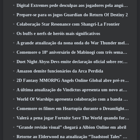
Digital Extremes pede desculpas aos jogadores pela angústia causada por “convites nefastos” no Warframe
Prepare-se para os jogos Guardian do Return Of Destiny 2
Colaboração Star Resonance com Shangri-La Frontier
Os buffs e nerfs de heróis mais significativos
A grande atualização da nona onda do War Thunder melhora a aparência das batalhas navais com visuais aquáticos aprimorados
Comemore o 18º aniversário de Mabinogi com três semanas de eventos e recompensas
Duet Night Abyss Devs emite declaração oficial sobre recente incidente de malware após atualização do jogo
Amazon demite funcionários da Arca Perdida
2D Fantasy MMORPG Angels Online Global abre pré-registro
A última atualização do Vindictus apresenta um novo ataque onde os jogadores enfrentarão o Guardião de Caliburn
World Of Warships apresenta colaboração com a banda sueca de heavy metal Sabaton
Comemore os filmes em Heartopia durante o Dreamlight Cinematics Festival
Valerá a pena jogar Fortnite Save The World quando for grátis?
“Grande revisão visual” chegará a Albion Online em abril
Retorne ao Elderwood na atualização “Toadstool Tales” de Palia