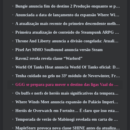
Bungie anuncia fim do destino 2 Produção enquanto se preparam para trabalhar em novos projetos
Anunciada a data de lançamento da expansão Where Winds Meet “Imperial Palace”
A atualização mais recente do primeiro descendente melhora o ciclo agrícola e atualiza o modo Onslaught
Primeira atualização de conteúdo do Steampunk ARPG Crystalfall para abordar “principais preocupações dos jogadores”
Throne And Liberty anuncia a divisão congelada: Atualização Nix
Pixel Art MMO Soulbound anuncia versão Steam
Raven2 revela revela classe “Warlord”
World Of Tanks Heat anuncia World Of Tanks oficial: Data de lançamento do HEAT
Tenha cuidado no gelo no 33º módulo de Neverwinter, Frio cortante
GGG se prepara para mover o destino das ligas Vaal do Path Of Exile 2 antes do lançamento do Return Of The Ancients
Os buffs e nerfs de heróis mais significativos da temporada 8
Where Winds Meet anuncia expansão do Palácio Imperial e compartilha um roteiro de conteúdo “massivo”
Heróis de Overwatch em Fortnite… É claro que isso estava prestes a acontecer
Temporada de verão de Mabinogi revelada em carta do produtor
MapleStory provoca nova classe SHINE antes da atualização de junho