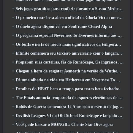
Seis jogos gratuitos para conferir durante o Steam Medieval Fest
O primeiro teste beta aberto oficial de Gloria Victis começa hoje
O duelo agora disponível em Soulframe Closed Alpha
O programa especial Neverness To Everness informa aos jogadores o que esperar dos lançamentos
Os buffs e nerfs de heróis mais significativos da temporada 7.5
Infinite comemora seu terceiro aniversário com o lançamento do SS12 Lunaria hoje
Preparem suas carteiras, fãs do RuneScape, Os ingressos para o RuneFest estão prestes a ser colocados à venda
Chegou a hora de resgatar Aemeath na versão de Wuthering Waves 3.3 Atualizar
Dê uma olhada na vida em Hethereau em Neverness To Everness, vídeo de pré-visualização do jogo de lançamento
Detalhes do HEAT bem a tempo para testes beta fechados
The Finals anuncia temporada de esportes eletrônicos de US$ 200 mil
Robôs de Guerra comemora 12 Anos com o evento de jogos robóticos marcianos
Devilish Leagues VI do Old School RuneScape é lançado hoje
Você pode baixar o MONGIL: Cliente Star Dive agora