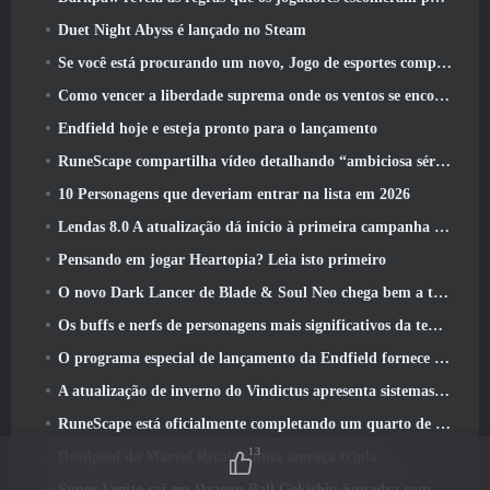
Duet Night Abyss é lançado no Steam
Se você está procurando um novo, Jogo de esportes competitivos, O teste beta fechado do futebol freestyle 2 Está a caminho
Como vencer a liberdade suprema onde os ventos se encontram
Endfield hoje e esteja pronto para o lançamento
RuneScape compartilha vídeo detalhando “ambiciosa série de atualizações de conteúdo”
10 Personagens que deveriam entrar na lista em 2026
Lendas 8.0 A atualização dá início à primeira campanha de 2026
Pensando em jogar Heartopia? Leia isto primeiro
O novo Dark Lancer de Blade & Soul Neo chega bem a tempo para o primeiro aniversário
Os buffs e nerfs de personagens mais significativos da temporada 6
O programa especial de lançamento da Endfield fornece detalhes sobre o sistema de monetização do jogo
A atualização de inverno do Vindictus apresenta sistemas para facilitar a progressão dos jogadores
RuneScape está oficialmente completando um quarto de século
13
Deadpool da Marvel Rivals é uma ameaça tripla
Super Vegito cai em Dragon Ball Gekishin Squadra com a chegada da temporada 3