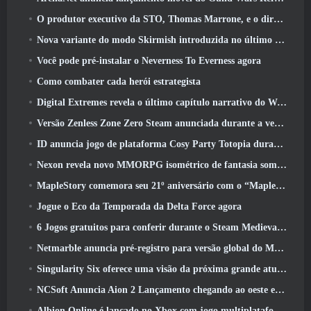
O produtor executivo da STO, Thomas Marrone, e o diretor criativo da Neverwinter, Randy Mosiondz, discutem os jogos e o futuro do Cryptic
Nova variante do modo Skirmish introduzida no último ato de Valorant
Você pode pré-instalar o Neverness To Everness agora
Como combater cada herói estrategista
Digital Extremes revela o último capítulo narrativo do Warframe com novos curtas de anime
Versão Zenless Zone Zero Steam anunciada durante a versão 2.8 Programa Especial
ID anuncia jogo de plataforma Cosy Party Totopia durante o Xbox Showcase, Começa o recrutamento beta
Nexon revela novo MMORPG isométrico de fantasia sombria, Brasas dos sem coroa
MapleStory comemora seu 21º aniversário com o “Maple University Event”
Jogue o Eco da Temporada da Delta Force agora
6 Jogos gratuitos para conferir durante o Steam Medieval Fest
Netmarble anuncia pré-registro para versão global do MMORPG de ficção científica RF Online Next
Singularity Six oferece uma visão da próxima grande atualização de Palia, The Royal Highlands
NCSoft Anuncia Aion 2 Lançamento chegando ao oeste este ano
Albion Online é lançado no Xbox com jogo multiplataforma completo