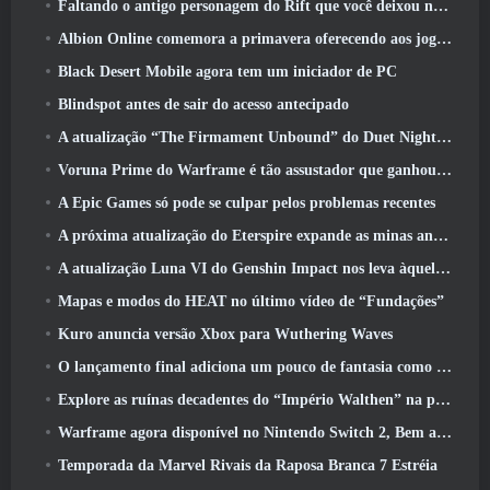
Faltando o antigo personagem do Rift que você deixou no servidor morto? Gamigo tem uma solução para isso
Albion Online comemora a primavera oferecendo aos jogadores uma linda montaria de coelhinho
Black Desert Mobile agora tem um iniciador de PC
Blindspot antes de sair do acesso antecipado
A atualização “The Firmament Unbound” do Duet Night Abyss encerra o enredo de Huaxu
Voruna Prime do Warframe é tão assustador que ganhou seu próprio trailer da Red Band
A Epic Games só pode se culpar pelos problemas recentes
A próxima atualização do Eterspire expande as minas anãs e oferece uma revisão completa do combate aos chefes
A atualização Luna VI do Genshin Impact nos leva àquele lugar sobre o qual Mondstadt continua falando, mas nunca vimos
Mapas e modos do HEAT no último vídeo de “Fundações”
Kuro anuncia versão Xbox para Wuthering Waves
O lançamento final adiciona um pouco de fantasia como temporada 10 Lançamentos
Explore as ruínas decadentes do “Império Walthen” na próxima grande atualização do RAVEN2
Warframe agora disponível no Nintendo Switch 2, Bem a tempo para o lançamento do Shadowgrapher
Temporada da Marvel Rivais da Raposa Branca 7 Estréia