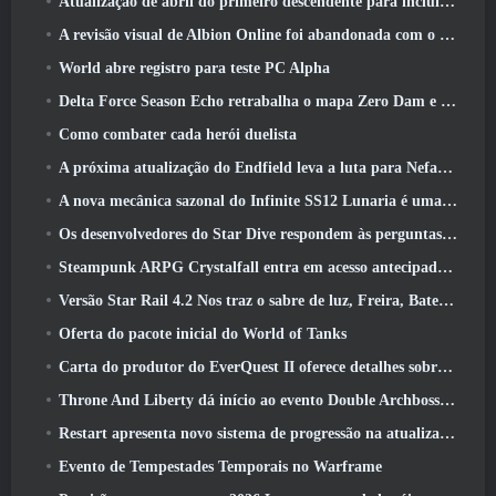
Atualização de abril do primeiro descendente para incluir versão beta do novo conteúdo do Endgame
A revisão visual de Albion Online foi abandonada com o lançamento da atualização Radiant Wilds hoje
World abre registro para teste PC Alpha
Delta Force Season Echo retrabalha o mapa Zero Dam e expande a jogabilidade das operações
Como combater cada herói duelista
A próxima atualização do Endfield leva a luta para Nefarith
A nova mecânica sazonal do Infinite SS12 Lunaria é uma das “maiores adições” ao jogo
Os desenvolvedores do Star Dive respondem às perguntas dos jogadores em uma transmissão ao vivo surpresa
Steampunk ARPG Crystalfall entra em acesso antecipado, Mas não sem alguns problemas
Versão Star Rail 4.2 Nos traz o sabre de luz, Freira, Baterista Trailblazer e um emanador de euforia
Oferta do pacote inicial do World of Tanks
Carta do produtor do EverQuest II oferece detalhes sobre servidor de expansão bloqueado por tempo
Throne And Liberty dá início ao evento Double Archboss Spawn
Restart apresenta novo sistema de progressão na atualização da temporada SS4
Evento de Tempestades Temporais no Warframe