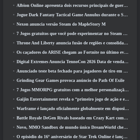
Albion Online apresenta dois recursos principais de guerra de facções na atualização Realm Divided Part II
Jogue Dark Fantasy Tactical Game Annulus durante o Steam Next Fest
Nexon anuncia versão Steam do MapleStory M
7 Jogos gratuitos que você pode experimentar no Steam Next Fest
Throne And Liberty anuncia fusão de regiões e consolidação de servidores
Os caçadores do ARISE chegam ao Fortnite no último evento de colaboração
Digital Extremes Anuncia TennoCon 2026 Data de venda de ingressos
Anunciado teste beta fechado para jogadores de tiro em terceira pessoa
Grinding Gear Games provoca anúncio do Path Of Exile
7 Jogos MMORPG gratuitos com a melhor personalização de personagens
Gaijin Entertainment revela o “primeiro jogo de ação e extração espacial” Star Wrath
Warframe é lançado oficialmente globalmente em dispositivos Android
Battle Royale DeGen Rivals baseado em Crazy Kart combina todas as coisas que você provavelmente não sabia que queria combinadas
Novo, MMO Sandbox de mundo único DreamWorld chegando ao Steam com acesso antecipado
O episódio do 16º aniversário de Star Trek Online é lançado como parte da atualização de “corrupção”