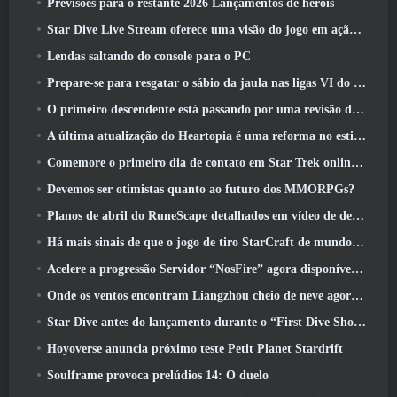
Previsões para o restante 2026 Lançamentos de heróis
Star Dive Live Stream oferece uma visão do jogo em ação antes do lançamento
Lendas saltando do console para o PC
Prepare-se para resgatar o sábio da jaula nas ligas VI do RuneScape da velha escola: Pactos Demoníacos
O primeiro descendente está passando por uma revisão de acordo com o Dev Stream
A última atualização do Heartopia é uma reforma no estilo Alice no país das maravilhas
Comemore o primeiro dia de contato em Star Trek online e ganhe uma nova versão do Nobel Intel Battlecruiser
Devemos ser otimistas quanto ao futuro dos MMORPGs?
Planos de abril do RuneScape detalhados em vídeo de desenvolvimento
Há mais sinais de que o jogo de tiro StarCraft de mundo aberto pode ser uma coisa real
Acelere a progressão Servidor “NosFire” agora disponível no NosTale
Onde os ventos encontram Liangzhou cheio de neve agora disponível com o lançamento da versão 1.5
Star Dive antes do lançamento durante o “First Dive Show”
Hoyoverse anuncia próximo teste Petit Planet Stardrift
Soulframe provoca prelúdios 14: O duelo