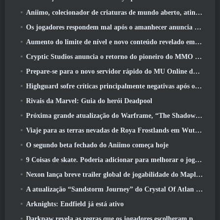
Aniimo, colecionador de criaturas de mundo aberto, atinge as notas certas
Os jogadores respondem mal após o amanhecer anuncia planos para pular roteiros para EverQuest e EQ2
Aumento do limite de nível e novo conteúdo revelado em Phantasy Star Online 2: Fluxo de onda de título NGS
Cryptic Studios anuncia o retorno do pioneiro do MMO Jack Emmert como CEO
Prepare-se para o novo servidor rápido do MU Online durante o pré-evento
Highguard sofre críticas principalmente negativas após o lançamento
Rivais da Marvel: Guia do herói Deadpool
Próxima grande atualização do Warframe, “The Shadowgrapher” chegará em março
Viaje para as terras nevadas de Roya Frostlands em Wuthering Waves, próxima versão 3.1
O segundo beta fechado do Aniimo começa hoje
9 Coisas de skate. Poderia adicionar para melhorar o jogo em 2026
Nexon lança breve trailer global de jogabilidade do MapleStory Classic World
A atualização “Sandstorm Journey” do Crystal Of Atlan aumenta o limite de nível para 70
Arknights: Endfield já está ativo
Darkpaw revela as regras que os jogadores escolheram para o próximo servidor Frostreaver do EverQuest