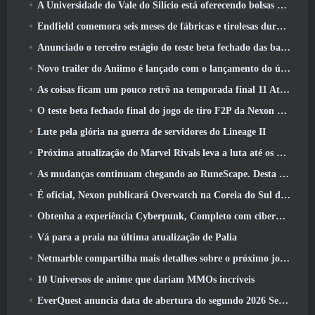
A Universidade do Vale do Silício está oferecendo bolsas de estudo para jogos e alguns dos requisitos são interessantes
Endfield comemora seis meses de fábricas e tirolesas durante sua próxima atualização
Anunciado o terceiro estágio do teste beta fechado das batalhas de infantaria do War Thunder
Novo trailer do Aniimo é lançado com o lançamento do último teste beta fechado
As coisas ficam um pouco retrô na temporada final 11 Atualizar
O teste beta fechado final do jogo de tiro F2P da Nexon Sudden Attack Zero Point começou hoje
Lute pela glória na guerra de servidores do Lineage II
Próxima atualização do Marvel Rivals leva a luta até os deuses
As mudanças continuam chegando ao RuneScape. Desta vez é a habitação do jogador
É oficial, Nexon publicará Overwatch na Coreia do Sul daqui para frente
Obtenha a experiência Cyberpunk, Completo com ciberpsicose, No próximo evento de crossover do Apex Legends
Vá para a praia na última atualização de Palia
Netmarble compartilha mais detalhes sobre o próximo jogo de nivelamento solo, Nivelamento Solo: KARMA na Anime Expo
10 Universos de anime que dariam MMOs incríveis
EverQuest anuncia data de abertura do segundo 2026 Servidor de expansão bloqueado por tempo