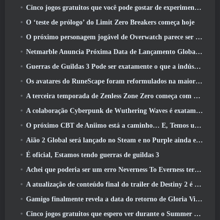
Cinco jogos gratuitos que você pode gostar de experimentar durante o Bullet Fest
O ‘teste de prólogo’ do Limit Zero Breakers começa hoje
O próximo personagem jogável de Overwatch parece ser um chefe do crime ciborgue sobrecarregado
Netmarble Anuncia Próxima Data de Lançamento Global RF Online
Guerras de Guildas 3 Pode ser exatamente o que a indústria de MMO precisa agora
Os avatares do RuneScape foram reformulados na maior atualização visual do jogo nos últimos dez anos
A terceira temporada de Zenless Zone Zero começa com uma viagem para uma ilha Bangboo no céu, E para a plataforma Steam
A colaboração Cyberpunk de Wuthering Waves é exatamente o que eu quero dos meus eventos de crossover de videogame
O próximo CBT de Aniimo está a caminho… E, Temos uma janela oficial de lançamento
Aião 2 Global será lançado no Steam e no Purple ainda este ano
É oficial, Estamos tendo guerras de guildas 3
Achei que poderia ser um erro Neverness To Everness ter o evento Porsche Collab Gacha tão cedo, Mas eu estava errado
A atualização de conteúdo final do trailer de Destiny 2 é um grito de guerra
Gamigo finalmente revela a data do retorno de Gloria Victis, Será que sobreviverá na segunda vez?
Cinco jogos gratuitos que espero ver durante o Summer Game Fest