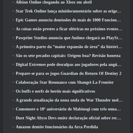
Albion Online chegando ao Xbox em abril
Star Trek Online lança minidocumentário sobre as origens da Federação para comemorar o 16º aniversário
Epic Games anuncia demissões de mais de 1000 Funcionários, Citando “Desaceleração no Engajamento Fortnite”
As coisas estão prestes a ficar elétricas no próximo evento Aftershock do Apex Legends
Pawprint Studios anuncia que Aniimo chegará ao PlayStation 5 E a Epic Games Store nos lançamentos
A primeira parte da “maior expansão de área” da história do RuneScape é lançada hoje
São os sete pecados capitais: Origem boa? Revisão honesta
Digital Extremes pede desculpas aos jogadores pela angústia causada por “convites nefastos” no Warframe
Prepare-se para os jogos Guardian do Return Of Destiny 2
Colaboração Star Resonance com Shangri-La Frontier
Os buffs e nerfs de heróis mais significativos
A grande atualização da nona onda do War Thunder melhora a aparência das batalhas navais com visuais aquáticos aprimorados
Comemore o 18º aniversário de Mabinogi com três semanas de eventos e recompensas
Duet Night Abyss Devs emite declaração oficial sobre recente incidente de malware após atualização do jogo
Amazon demite funcionários da Arca Perdida