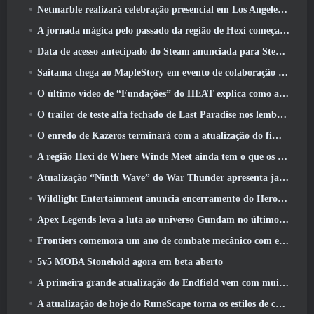
Netmarble realizará celebração presencial em Los Angeles. Antes dos Sete Pecados Capitais: Lançamento de origem
A jornada mágica pelo passado da região de Hexi começa onde os ventos se encontram hoje
Data de acesso antecipado do Steam anunciada para Steampunk ARPG Crystalfall
Saitama chega ao MapleStory em evento de colaboração One-Punch Man
O último vídeo de “Fundações” do HEAT explica como agentes e tanques trabalham juntos
O trailer de teste alfa fechado de Last Paradise nos lembra como é realmente sobreviver ao apocalipse zumbi
O enredo de Kazeros terminará com a atualização do fim do abismo de Lost Ark
A região Hexi de Where Winds Meet ainda tem o que os jogadores amam, ao mesmo tempo que é uma experiência única
Atualização “Ninth Wave” do War Thunder apresenta jatos Rank IX
Wildlight Entertainment anuncia encerramento do Hero Shooter Highguard gratuito
Apex Legends leva a luta ao universo Gundam no último evento de crossover
Frontiers comemora um ano de combate mecânico com eventos de aniversário
5v5 MOBA Stonehold agora em beta aberto
A primeira grande atualização do Endfield vem com muitas otimizações
A atualização de hoje do RuneScape torna os estilos de combate originais do MMORPG mais fáceis de aprender