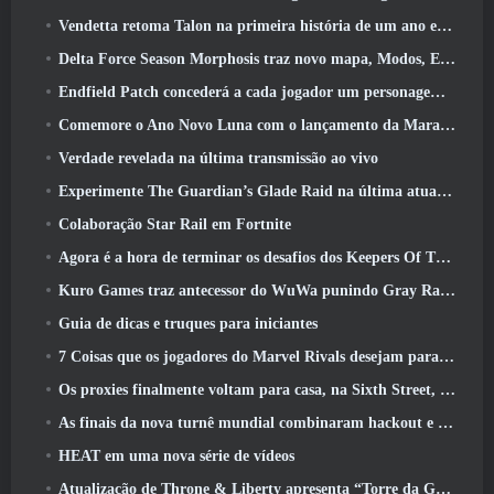
Vendetta retoma Talon na primeira história de um ano em Overwatch (Não “2”, A Blizzard está abandonando isso)
Delta Force Season Morphosis traz novo mapa, Modos, E melhorias solicitadas pelos jogadores
Endfield Patch concederá a cada jogador um personagem seis estrelas grátis de sua escolha
Comemore o Ano Novo Luna com o lançamento da Maravilha de Inverno de Palia: Atualização de Ano Novo de Riffrocin
Verdade revelada na última transmissão ao vivo
Experimente The Guardian’s Glade Raid na última atualização de Guild Wars 2 começando hoje
Colaboração Star Rail em Fortnite
Agora é a hora de terminar os desafios dos Keepers Of The Flame no Path Of Exile durante o Legacy Of Phrecia
Kuro Games traz antecessor do WuWa punindo Gray Raven para o Steam
Guia de dicas e truques para iniciantes
7 Coisas que os jogadores do Marvel Rivals desejam para o jogo 2026
Os proxies finalmente voltam para casa, na Sixth Street, na versão Zenless Zone Zero 2.6 Atualizar
As finais da nova turnê mundial combinaram hackout e lasers orbitais
HEAT em uma nova série de vídeos
Atualização de Throne & Liberty apresenta “Torre da Ganância” gerada aleatoriamente