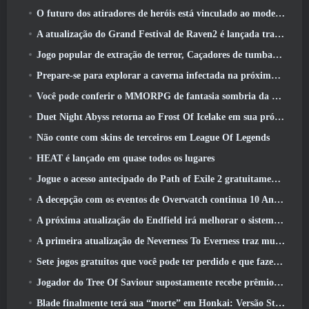
O futuro dos atiradores de heróis está vinculado ao modelo de serviço ao vivo F2P?
A atualização do Grand Festival de Raven2 é lançada trazendo consigo a nova classe Warlord
Jogo popular de extração de terror, Caçadores de tumbas, Lançamentos no Ocidente
Prepare-se para explorar a caverna infectada na próxima atualização do Eterspire
Você pode conferir o MMORPG de fantasia sombria da Nexon, Embers Of The Uncrown, durante o Steam Next Fest
Duet Night Abyss retorna ao Frost Of Icelake em sua próxima atualização Steampunk
Não conte com skins de terceiros em League Of Legends
HEAT é lançado em quase todos os lugares
Jogue o acesso antecipado do Path of Exile 2 gratuitamente neste fim de semana
A decepção com os eventos de Overwatch continua 10 Aniversário do ano
A próxima atualização do Endfield irá melhorar o sistema de fábrica
A primeira atualização de Neverness To Everness traz muito para a mesa
Sete jogos gratuitos que você pode ter perdido e que fazem parte do Steam Ocean Fest
Jogador do Tree Of Saviour supostamente recebe prêmio especial por gastar US$ 100 mil no jogo
Blade finalmente terá sua “morte” em Honkai: Versão Star Rail 4.3