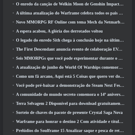
O enredo da canção de Welkin Moon de Genshin Impact chega ao fim.. Na lua
A última atualização do Warframe celebra todos os pais do espaço
Novo MMORPG RF Online com tema Mech da Netmarble será lançado globalmente
A espera acabou, A glória dos derrotados voltou
O legado do enredo Sith chega à conclusão hoje na última atualização do SWTOR
The First Descendant anuncia evento de colaboração EVANGELION
Seis MMORPGs que você pode experimentar durante o Steam Next Fest
A atualização de junho do World Of Warships comemora o Dia da Independência dos EUA com uma nova campanha narrativa
Como um fã arcano, Aqui está 5 Coisas que quero ver do MMO Riot
Você pode pré-baixar a demonstração do Steam Next Fest de Embers Of The Uncrowned Tomorrow
A comunidade do mundo secreto comemora o 14º aniversário com um mistério que eles devem resolver juntos
Terra Selvagem 2 Disponível para download gratuitamente (E manter) Por tempo limitado
Sorteio de chaves do pacote de presente Crystal Saga Nova
Warframe para honrar o destino 2 Com atividade e título especiais no jogo
Prelúdios do Soulframe 15 Atualizar saque e pesca de retrabalhos