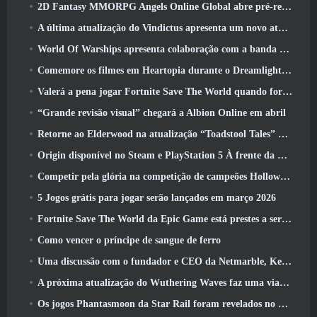
2D Fantasy MMORPG Angels Online Global abre pré-registro
A última atualização do Vindictus apresenta um novo ataque onde os jogadores enfrentarão o Guardião de Caliburn
World Of Warships apresenta colaboração com a banda sueca de heavy metal Sabaton
Comemore os filmes em Heartopia durante o Dreamlight Cinematics Festival
Valerá a pena jogar Fortnite Save The World quando for grátis?
“Grande revisão visual” chegará a Albion Online em abril
Retorne ao Elderwood na atualização “Toadstool Tales” de Palia
Origin disponível no Steam e PlayStation 5 À frente da marcha 23 Lançar
Competir pela glória na competição de campeões Hollow de New Eridu na próxima atualização do Zenless Zone Zero
5 Jogos grátis para jogar serão lançados em março 2026
Fortnite Save The World da Epic Game está prestes a ser gratuito para jogar
Como vencer o príncipe de sangue de ferro
Uma discussão com o fundador e CEO da Netmarble, Ken Kim, sobre a MONGIL: Mergulho nas Estrelas
A próxima atualização do Wuthering Waves faz uma viagem ao “lado negro”
Os jogos Phantasmoon da Star Rail foram revelados no 4.1 Programa Especial