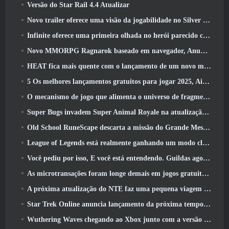
Versão do Star Rail 4.4 Atualizar
Novo trailer oferece uma visão da jogabilidade no Silver Palace
Infinite oferece uma primeira olhada no herói parecido com uma sereia chegando no SS13: Pós-luz
Novo MMORPG Ragnarok baseado em navegador, Anunciado o Universo Ragnarok
HEAT fica mais quente com o lançamento de um novo mapa do deserto
5 Os melhores lançamentos gratuitos para jogar 2025, Ainda vale a pena jogar 2026?
O mecanismo de jogo que alimenta o universo de fragmentos únicos do Eve Online agora é de código aberto
Super Bugs invadem Super Animal Royale na atualização ‘Super Natural’
Old School RuneScape descarta a missão do Grande Mestre ‘The Blood Moon Rises’, Encerrando uma missão de 20 anos
League of Legends está realmente ganhando um modo clássico
Você pediu por isso, E você está entendendo. Guildas agora estão disponíveis em Eterspire
As microtransações foram longe demais em jogos gratuitos?
A próxima atualização do NTE faz uma pequena viagem paralela a um jogo de mesa de fantasia
Star Trek Online anuncia lançamento da próxima temporada “Undiscovered”
Wuthering Waves chegando ao Xbox junto com a versão 3.5 Atualizar