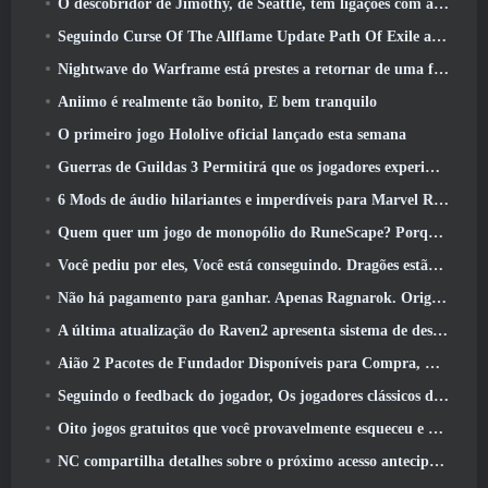
O descobridor de Jimothy, de Seattle, tem ligações com a ArenaNet, Então é claro que eles estão adicionando isso ao Guild Wars 2
Seguindo Curse Of The Allflame Update Path Of Exile anuncia várias mudanças com base no feedback
Nightwave do Warframe está prestes a retornar de uma forma chocante
Aniimo é realmente tão bonito, E bem tranquilo
O primeiro jogo Hololive oficial lançado esta semana
Guerras de Guildas 3 Permitirá que os jogadores experimentem o mundo de Tyria antes que os Elder Dragons acordem
6 Mods de áudio hilariantes e imperdíveis para Marvel Rivals
Quem quer um jogo de monopólio do RuneScape? Porque um está a caminho
Você pediu por eles, Você está conseguindo. Dragões estão chegando a Albion Online
Não há pagamento para ganhar. Apenas Ragnarok. Origin Classic é lançado em julho 23
A última atualização do Raven2 apresenta sistema de despertar de habilidades, Oferecendo aos jogadores mais maneiras de aprimorar suas habilidades
Aião 2 Pacotes de Fundador Disponíveis para Compra, Completo com cinco dias de acesso antecipado
Seguindo o feedback do jogador, Os jogadores clássicos de League Of Legends não terão que pagar por skins clássicas
Oito jogos gratuitos que você provavelmente esqueceu e que fazem parte do Steam’s Train Fest
NC compartilha detalhes sobre o próximo acesso antecipado do Aion 2