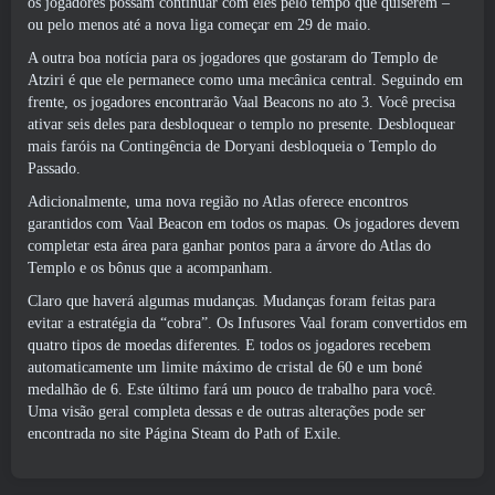
os jogadores possam continuar com eles pelo tempo que quiserem –
ou pelo menos até a nova liga começar em 29 de maio.
A outra boa notícia para os jogadores que gostaram do Templo de
Atziri é que ele permanece como uma mecânica central. Seguindo em
frente, os jogadores encontrarão Vaal Beacons no ato 3. Você precisa
ativar seis deles para desbloquear o templo no presente. Desbloquear
mais faróis na Contingência de Doryani desbloqueia o Templo do
Passado.
Adicionalmente, uma nova região no Atlas oferece encontros
garantidos com Vaal Beacon em todos os mapas. Os jogadores devem
completar esta área para ganhar pontos para a árvore do Atlas do
Templo e os bônus que a acompanham.
Claro que haverá algumas mudanças. Mudanças foram feitas para
evitar a estratégia da “cobra”. Os Infusores Vaal foram convertidos em
quatro tipos de moedas diferentes. E todos os jogadores recebem
automaticamente um limite máximo de cristal de 60 e um boné
medalhão de 6. Este último fará um pouco de trabalho para você.
Uma visão geral completa dessas e de outras alterações pode ser
encontrada no site
Página Steam do Path of Exile
.