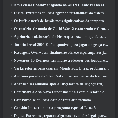
Nova classe Phoenix chegando ao AION Classic EU na atualização ‘Ignite’
Digital Extremes anuncia “grande retrabalho” do sistema de progressão de jogadores do Soulframe
Os buffs e nerfs de heróis mais significativos da temporada 6.5
Os modelos de moda de Guild Wars 2 estão sendo reformulados com base no feedback dos jogadores
A primeira colaboração de Heartopia traz a magia da amizade de My Little Pony
Torneio Irreal 2004 Está disponível para jogar de graça e a Epic não processará ninguém por isso
Resurgent Overwatch finalmente oferece esperança aos jogadores
Neverness To Everness tem muito a oferecer aos jogadores, Particularmente divertido
Varka retorna para casa em Mondstadt, E traz problemas com ele na atualização Luna V do Genshin Impact
A última parada da Star Rail é uma boa pausa do trauma
Apenas duas semanas após o lançamento de Highguard, Wildlight Entertainment anuncia demissões
Comemore o Ano Novo Lunar nas finais com o retorno do ‘Modo Bank It’
Last Paradise anuncia data de teste alfa fechado
Genshin Impact anuncia programa especial Luna V
Digital Extremes preparou algumas novidades legais para comemorar o ano novo lunar no Warframe