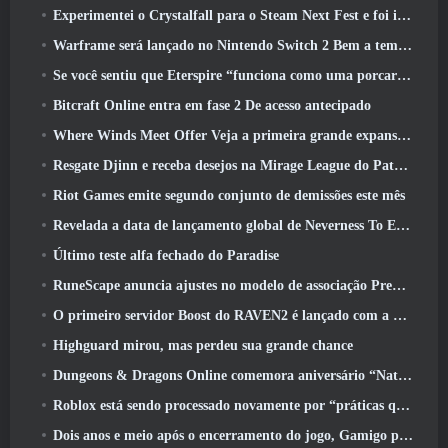
Experimentei o Crystalfall para o Steam Next Fest e foi isso que aprendi
Warframe será lançado no Nintendo Switch 2 Bem a tempo para a próxima grande atualização, O Shadowgrapher
Se você sentiu que Eterspire “funciona como uma porcaria”, O diretor criativo diz que isso não acontece mais
Bitcraft Online entra em fase 2 De acesso antecipado
Where Winds Meet Offer Veja a primeira grande expansão na transmissão ao vivo Hexi
Resgate Djinn e receba desejos na Mirage League do Path Of Exile
Riot Games emite segundo conjunto de demissões este mês
Revelada a data de lançamento global de Neverness To Everness
Último teste alfa fechado do Paradise
RuneScape anuncia ajustes no modelo de associação Premier para levar em conta as mudanças recentes no MMORPG
O primeiro servidor Boost do RAVEN2 é lançado com a atualização de hoje
Highguard mirou, mas perdeu sua grande chance
Dungeons & Dragons Online comemora aniversário “Natural 20” com missões e recompensas especiais
Roblox está sendo processado novamente por “práticas que colocam em perigo e exploram crianças”
Dois anos e meio após o encerramento do jogo, Gamigo provoca o retorno do MMO medieval Glory Victis