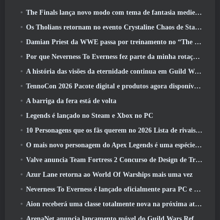
The Finals lança novo modo com tema de fantasia medieval ‘Dragon’s Claim’
Os Tholians retornam no evento Crystaline Chaos de Star Trek Online
Damian Priest da WWE passa por treinamento no “The Loot Camp” no trailer de ação ao vivo do Burst Fest da Delta Force
Por que Neverness To Everness fez parte da minha rotação, Por agora
A história das visões da eternidade continua em Guild Wars 2 Próxima semana
TennoCon 2026 Pacote digital e produtos agora disponíveis para compra
A barriga da fera está de volta
Legends é lançado no Steam e Xbox no PC
10 Personagens que os fãs querem no 2026 Lista de rivais da Marvel com maior probabilidade e qual a probabilidade de eles acontecerem
O mais novo personagem do Apex Legends é uma espécie de demônio da velocidade
Valve anuncia Team Fortress 2 Concurso de Design de Troféu ÜBERFEST
Azur Lane retorna ao World Of Warships mais uma vez
Neverness To Everness é lançado oficialmente para PC e consoles
Aion receberá uma classe totalmente nova na próxima atualização do Dread Blade
ArenaNet anuncia lançamento móvel do Guild Wars Reforged