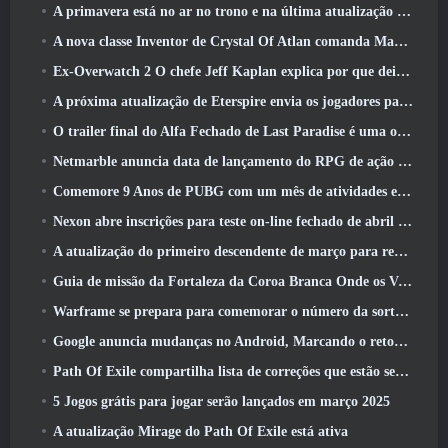
A primavera está no ar no trono e na última atualização do Liberty
A nova classe Inventor de Crystal Of Atlan comanda Magitech Mechs em batalha
Ex-Overwatch 2 O chefe Jeff Kaplan explica por que deixou a Blizzard
A próxima atualização de Eterspire envia os jogadores para as minas anãs
O trailer final do Alfa Fechado de Last Paradise é uma obra de arte pequena, mas aterrorizante
Netmarble anuncia data de lançamento do RPG de ação para domar monstros Mongil: Mergulho nas Estrelas
Comemore 9 Anos de PUBG com um mês de atividades especiais
Nexon abre inscrições para teste on-line fechado de abril do MapleStory Classic World
A atualização do primeiro descendente de março para reequilibrar Sharen e também introduzir novo conteúdo
Guia de missão da Fortaleza da Coroa Branca Onde os Ventos Encontram
Warframe se prepara para comemorar o número da sorte 13 Com eventos de aniversário
Google anuncia mudanças no Android, Marcando o retorno do Fortnite à Play Store
Path Of Exile compartilha lista de correções que estão sendo trabalhadas após o lançamento do Mirage
5 Jogos grátis para jogar serão lançados em março 2025
A atualização Mirage do Path Of Exile está ativa