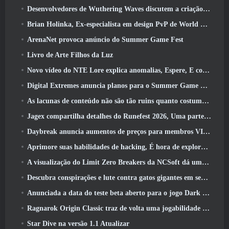
Desenvolvedores de Wuthering Waves discutem a criação da sequência de batalha Lahai-Roi Mech
Brian Holinka, Ex-especialista em design PvP de World Of Warcraft, Junta-se à equipe MMO de League Of Legends
ArenaNet provoca anúncio do Summer Game Fest
Livro de Arte Filhos da Luz
Novo vídeo do NTE Lore explica anomalias, Espere, E como uma organização ‘secreta’ rastreia tudo
Digital Extremes anuncia planos para o Summer Game Fest
As lacunas de conteúdo não são tão ruins quanto costumavam ser
Jagex compartilha detalhes do Runefest 2026, Uma parte da comemoração do 25º aniversário do RuneScape IP
Daybreak anuncia aumentos de preços para membros VIP do Lord Of The Rings Online
Aprimore suas habilidades de hacking, É hora de explorar a cidade noturna em ondas uivantes
A visualização do Limit Zero Breakers da NCSoft dá uma ideia do que esperar do próximo teste do prólogo
Descubra conspirações e lute contra gatos gigantes em seu tempo de inatividade na última atualização de Where Winds Meet
Anunciada a data do teste beta aberto para o jogo Dark Fantasy Extraction, Caçador da Névoa
Ragnarok Origin Classic traz de volta uma jogabilidade justa de MMORPG e CBT abre em junho 4
Star Dive na versão 1.1 Atualizar