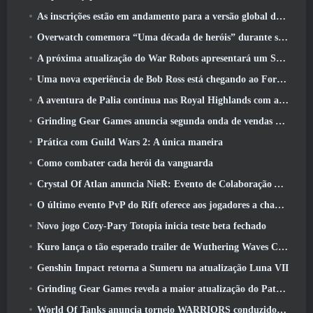
As inscrições estão em andamento para a versão global do ‘Teste de Prólogo’ Limit Zero Breakers da NCSoft
Overwatch comemora “Uma década de heróis” durante seu 10º aniversário
A próxima atualização do War Robots apresentará um Sniper inspirado em Lovecraft
Uma nova experiência de Bob Ross está chegando ao Fortnite
A aventura de Palia continua nas Royal Highlands com a atualização de hoje
Grinding Gear Games anuncia segunda onda de vendas de ingressos ExileCon
Prática com Guild Wars 2: A única maneira
Como combater cada herói da vanguarda
Crystal Of Atlan anuncia NieR: Evento de Colaboração Automata
O último evento PvP do Rift oferece aos jogadores a chance de ganhar até 4000 Créditos e um novo título
Novo jogo Cozy-Pary Totopia inicia teste beta fechado
Kuro lança o tão esperado trailer de Wuthering Waves Cyberpunk: Crossover de Edgerunners
Genshin Impact retorna a Sumeru na atualização Luna VII
Grinding Gear Games revela a maior atualização do Path Of Exile II até agora, Retorno dos Antigos
World Of Tanks anuncia torneio WARRIORS conduzido pela comunidade