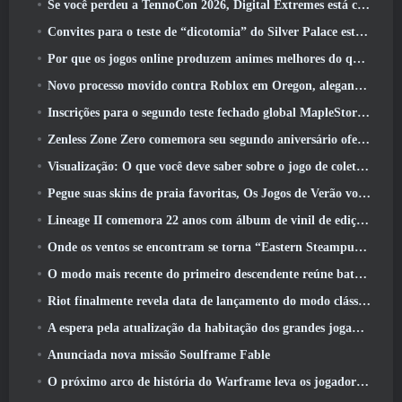
Se você perdeu a TennoCon 2026, Digital Extremes está compartilhando todos os painéis
Convites para o teste de “dicotomia” do Silver Palace estão sendo enviados
Por que os jogos online produzem animes melhores do que os jogos de anime
Novo processo movido contra Roblox em Oregon, alegando incidente com cuidados infantis
Inscrições para o segundo teste fechado global MapleStory Classic World
Zenless Zone Zero comemora seu segundo aniversário oferecendo aos jogadores a escolha de um agente S-Rank gratuito
Visualização: O que você deve saber sobre o jogo de coleta de criaturas da HoYoverse, Honkai: Link Alma
Pegue suas skins de praia favoritas, Os Jogos de Verão voltaram ao Overwatch
Lineage II comemora 22 anos com álbum de vinil de edição de colecionador
Onde os ventos se encontram se torna “Eastern Steampunk” na versão 2.0
O modo mais recente do primeiro descendente reúne batalhas difíceis de interceptação de vazio e as profundezas
Riot finalmente revela data de lançamento do modo clássico de League Of Legends
A espera pela atualização da habitação dos grandes jogadores do RuneScape acabou
Anunciada nova missão Soulframe Fable
O próximo arco de história do Warframe leva os jogadores a um novo mapa estelar, O Sistema Tau