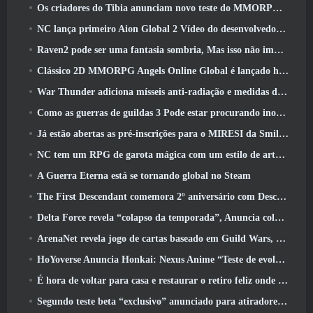
Os criadores do Tibia anunciam novo teste do MMORPG de zumbis da velha escola, Persistir on-line
NC lança primeiro Aion Global 2 Vídeo do desenvolvedor, Compartilhando detalhes sobre o jogo
Raven2 pode ser uma fantasia sombria, Mas isso não impede a diversão do verão
Clássico 2D MMORPG Angels Online Global é lançado hoje
War Thunder adiciona mísseis anti-radiação e medidas de suporte eletrônico na atualização da cavalaria pesada
Como as guerras de guildas 3 Pode estar procurando inovar no espaço MMO
Já estão abertas as pré-inscrições para o MIRESI da Smilegate: Futuro Invisível
NC tem um RPG de garota mágica com um estilo de arte inspirado em anime dos anos 90 em desenvolvimento
A Guerra Eterna está se tornando global no Steam
The First Descendant comemora 2º aniversário com Descendant Fest 2026 Fluxo
Delta Force revela “colapso da temporada”, Anuncia colaboração Rainbow Six Siege
ArenaNet revela jogo de cartas baseado em Guild Wars, Enevoado
HoYoverse Anuncia Honkai: Nexus Anime “Teste de evolução”
É hora de voltar para casa e restaurar o retiro feliz onde os ventos se encontram
Segundo teste beta “exclusivo” anunciado para atiradores de sobrevivência em equipe