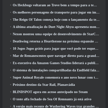
Os Heckbugs voltaram ao Trove bem a tempo para a temporada do amor
Os melhores personagens de transporte para jogar em impasse
The Reign Of Talon começa hoje com o lançamento da temporada Overwatch 1: Conquista
A última atualização do Duet Night Abyss apresenta montagens
Nexon montou uma equipe de desenvolvimento de StarCraft Shooter de acordo com relatório do canal coreano
Deathwing retorna a Hearthstone na próxima expansão do Cataclismo
10 Jogos Jogos grátis para jogar que você pode ter esquecido que estão participando do PvP Fest do Steam
Mar de Remanescentes quer navegar direto para a grandeza
Ex-executivo da Amazon Games Studios liderará a publicação ocidental da Aion 2
O sistema de instalações compartilhadas da Endfield fala sobre os jogadores
Super Animal Royale comemora o ano novo lunar com três semanas de eventos de super cavalos
Próximo destino da Star Rail, Planarcádia
BLINDSPOT agora em acesso antecipado no Steam
O teste alfa fechado do Sea Of Remnants já está ativo
A versão mais recente de Wuthering Waves traz grandes quedas de conhecimento e mudanças na qualidade de vida