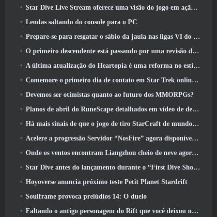
Star Dive Live Stream oferece uma visão do jogo em ação antes do lançamento
Lendas saltando do console para o PC
Prepare-se para resgatar o sábio da jaula nas ligas VI do RuneScape da velha escola: Pactos Demoníacos
O primeiro descendente está passando por uma revisão de acordo com o Dev Stream
A última atualização do Heartopia é uma reforma no estilo Alice no país das maravilhas
Comemore o primeiro dia de contato em Star Trek online e ganhe uma nova versão do Nobel Intel Battlecruiser
Devemos ser otimistas quanto ao futuro dos MMORPGs?
Planos de abril do RuneScape detalhados em vídeo de desenvolvimento
Há mais sinais de que o jogo de tiro StarCraft de mundo aberto pode ser uma coisa real
Acelere a progressão Servidor “NosFire” agora disponível no NosTale
Onde os ventos encontram Liangzhou cheio de neve agora disponível com o lançamento da versão 1.5
Star Dive antes do lançamento durante o “First Dive Show”
Hoyoverse anuncia próximo teste Petit Planet Stardrift
Soulframe provoca prelúdios 14: O duelo
Faltando o antigo personagem do Rift que você deixou no servidor morto? Gamigo tem uma solução para isso