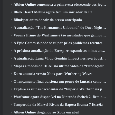
Albion Online comemora a primavera oferecendo aos jogadores uma linda montaria de coelhinho
Black Desert Mobile agora tem um iniciador de PC
Blindspot antes de sair do acesso antecipado
A atualização “The Firmament Unbound” do Duet Night Abyss encerra o enredo de Huaxu
Voruna Prime do Warframe é tão assustador que ganhou seu próprio trailer da Red Band
A Epic Games só pode se culpar pelos problemas recentes
A próxima atualização do Eterspire expande as minas anãs e oferece uma revisão completa do combate aos chefes
A atualização Luna VI do Genshin Impact nos leva àquele lugar sobre o qual Mondstadt continua falando, mas nunca vimos
Mapas e modos do HEAT no último vídeo de “Fundações”
Kuro anuncia versão Xbox para Wuthering Waves
O lançamento final adiciona um pouco de fantasia como temporada 10 Lançamentos
Explore as ruínas decadentes do “Império Walthen” na próxima grande atualização do RAVEN2
Warframe agora disponível no Nintendo Switch 2, Bem a tempo para o lançamento do Shadowgrapher
Temporada da Marvel Rivais da Raposa Branca 7 Estréia
Albion Online chegando ao Xbox em abril