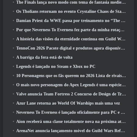
The Finals lança novo modo com tema de fantasia medieval ‘Dragon’s Claim’
Os Tholians retornam no evento Crystaline Chaos de Star Trek Online
Damian Priest da WWE passa por treinamento no “The Loot Camp” no trailer de ação ao vivo do Burst Fest da Delta Force
Por que Neverness To Everness fez parte da minha rotação, Por agora
A história das visões da eternidade continua em Guild Wars 2 Próxima semana
TennoCon 2026 Pacote digital e produtos agora disponíveis para compra
A barriga da fera está de volta
Legends é lançado no Steam e Xbox no PC
10 Personagens que os fãs querem no 2026 Lista de rivais da Marvel com maior probabilidade e qual a probabilidade de eles acontecerem
O mais novo personagem do Apex Legends é uma espécie de demônio da velocidade
Valve anuncia Team Fortress 2 Concurso de Design de Troféu ÜBERFEST
Azur Lane retorna ao World Of Warships mais uma vez
Neverness To Everness é lançado oficialmente para PC e consoles
Aion receberá uma classe totalmente nova na próxima atualização do Dread Blade
ArenaNet anuncia lançamento móvel do Guild Wars Reforged