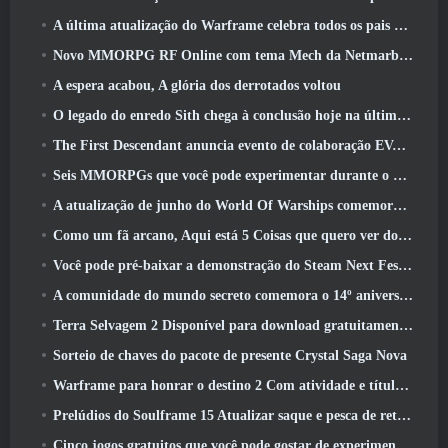
A última atualização do Warframe celebra todos os pais do espaço
Novo MMORPG RF Online com tema Mech da Netmarble será lançado globalmente
A espera acabou, A glória dos derrotados voltou
O legado do enredo Sith chega à conclusão hoje na última atualização do SWTOR
The First Descendant anuncia evento de colaboração EVANGELION
Seis MMORPGs que você pode experimentar durante o Steam Next Fest
A atualização de junho do World Of Warships comemora o Dia da Independência dos EUA com uma nova campanha narrativa
Como um fã arcano, Aqui está 5 Coisas que quero ver do MMO Riot
Você pode pré-baixar a demonstração do Steam Next Fest de Embers Of The Uncrowned Tomorrow
A comunidade do mundo secreto comemora o 14º aniversário com um mistério que eles devem resolver juntos
Terra Selvagem 2 Disponível para download gratuitamente (E manter) Por tempo limitado
Sorteio de chaves do pacote de presente Crystal Saga Nova
Warframe para honrar o destino 2 Com atividade e título especiais no jogo
Prelúdios do Soulframe 15 Atualizar saque e pesca de retrabalhos
Cinco jogos gratuitos que você pode gostar de experimentar durante o Bullet Fest