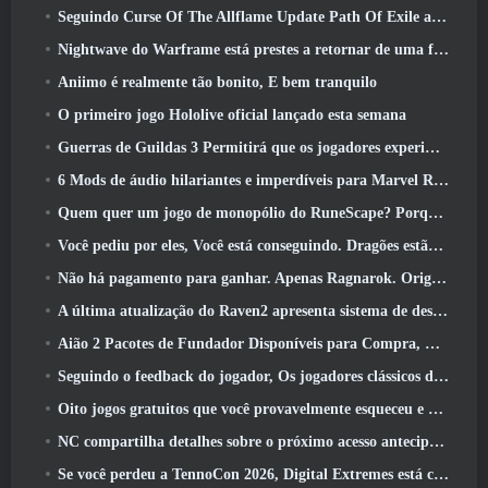
Seguindo Curse Of The Allflame Update Path Of Exile anuncia várias mudanças com base no feedback
Nightwave do Warframe está prestes a retornar de uma forma chocante
Aniimo é realmente tão bonito, E bem tranquilo
O primeiro jogo Hololive oficial lançado esta semana
Guerras de Guildas 3 Permitirá que os jogadores experimentem o mundo de Tyria antes que os Elder Dragons acordem
6 Mods de áudio hilariantes e imperdíveis para Marvel Rivals
Quem quer um jogo de monopólio do RuneScape? Porque um está a caminho
Você pediu por eles, Você está conseguindo. Dragões estão chegando a Albion Online
Não há pagamento para ganhar. Apenas Ragnarok. Origin Classic é lançado em julho 23
A última atualização do Raven2 apresenta sistema de despertar de habilidades, Oferecendo aos jogadores mais maneiras de aprimorar suas habilidades
Aião 2 Pacotes de Fundador Disponíveis para Compra, Completo com cinco dias de acesso antecipado
Seguindo o feedback do jogador, Os jogadores clássicos de League Of Legends não terão que pagar por skins clássicas
Oito jogos gratuitos que você provavelmente esqueceu e que fazem parte do Steam’s Train Fest
NC compartilha detalhes sobre o próximo acesso antecipado do Aion 2
Se você perdeu a TennoCon 2026, Digital Extremes está compartilhando todos os painéis