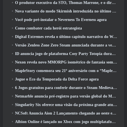
O produtor executivo da STO, Thomas Marrone, e o diretor criativo da Neverwinter, Randy Mosiondz, discutem os jogos e o futuro do Cryptic
Nova variante do modo Skirmish introduzida no último ato de Valorant
Você pode pré-instalar o Neverness To Everness agora
Como combater cada herói estrategista
Digital Extremes revela o último capítulo narrativo do Warframe com novos curtas de anime
Versão Zenless Zone Zero Steam anunciada durante a versão 2.8 Programa Especial
ID anuncia jogo de plataforma Cosy Party Totopia durante o Xbox Showcase, Começa o recrutamento beta
Nexon revela novo MMORPG isométrico de fantasia sombria, Brasas dos sem coroa
MapleStory comemora seu 21º aniversário com o “Maple University Event”
Jogue o Eco da Temporada da Delta Force agora
6 Jogos gratuitos para conferir durante o Steam Medieval Fest
Netmarble anuncia pré-registro para versão global do MMORPG de ficção científica RF Online Next
Singularity Six oferece uma visão da próxima grande atualização de Palia, The Royal Highlands
NCSoft Anuncia Aion 2 Lançamento chegando ao oeste este ano
Albion Online é lançado no Xbox com jogo multiplataforma completo