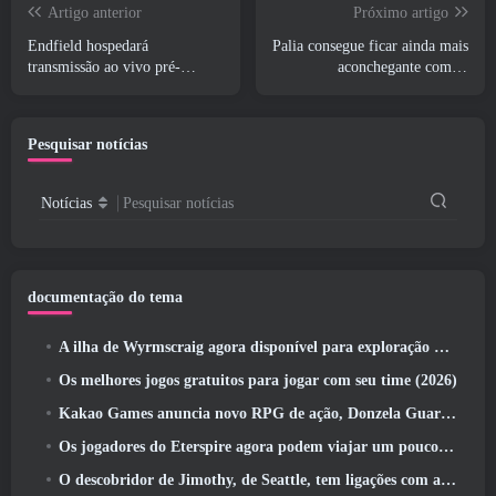
Artigo anterior
Próximo artigo
Endfield hospedará
Palia consegue ficar ainda mais
transmissão ao vivo pré-
aconchegante com as
transmissão ao vivo esta
maravilhas do inverno:
semana
Atualização do Santuário Preso
na Neve
Pesquisar notícias
Notícias
Pesquisar notícias
documentação do tema
A ilha de Wyrmscraig agora disponível para exploração no RuneScape da velha escola
Os melhores jogos gratuitos para jogar com seu time (2026)
Kakao Games anuncia novo RPG de ação, Donzela Guardiã
Os jogadores do Eterspire agora podem viajar um pouco no tempo… como um deleite
O descobridor de Jimothy, de Seattle, tem ligações com a ArenaNet, Então é claro que eles estão adicionando isso ao Guild Wars 2