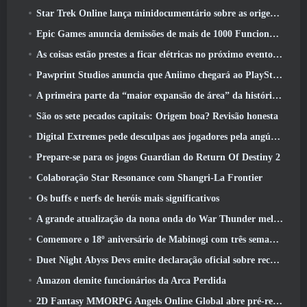
Star Trek Online lança minidocumentário sobre as origens da Federação para comemorar o 16º aniversário
Epic Games anuncia demissões de mais de 1000 Funcionários, Citando “Desaceleração no Engajamento Fortnite”
As coisas estão prestes a ficar elétricas no próximo evento Aftershock do Apex Legends
Pawprint Studios anuncia que Aniimo chegará ao PlayStation 5 E a Epic Games Store nos lançamentos
A primeira parte da “maior expansão de área” da história do RuneScape é lançada hoje
São os sete pecados capitais: Origem boa? Revisão honesta
Digital Extremes pede desculpas aos jogadores pela angústia causada por “convites nefastos” no Warframe
Prepare-se para os jogos Guardian do Return Of Destiny 2
Colaboração Star Resonance com Shangri-La Frontier
Os buffs e nerfs de heróis mais significativos
A grande atualização da nona onda do War Thunder melhora a aparência das batalhas navais com visuais aquáticos aprimorados
Comemore o 18º aniversário de Mabinogi com três semanas de eventos e recompensas
Duet Night Abyss Devs emite declaração oficial sobre recente incidente de malware após atualização do jogo
Amazon demite funcionários da Arca Perdida
2D Fantasy MMORPG Angels Online Global abre pré-registro