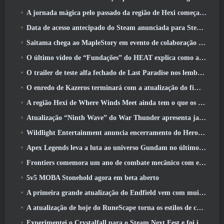
A jornada mágica pelo passado da região de Hexi começa onde os ventos se encontram hoje
Data de acesso antecipado do Steam anunciada para Steampunk ARPG Crystalfall
Saitama chega ao MapleStory em evento de colaboração One-Punch Man
O último vídeo de “Fundações” do HEAT explica como agentes e tanques trabalham juntos
O trailer de teste alfa fechado de Last Paradise nos lembra como é realmente sobreviver ao apocalipse zumbi
O enredo de Kazeros terminará com a atualização do fim do abismo de Lost Ark
A região Hexi de Where Winds Meet ainda tem o que os jogadores amam, ao mesmo tempo que é uma experiência única
Atualização “Ninth Wave” do War Thunder apresenta jatos Rank IX
Wildlight Entertainment anuncia encerramento do Hero Shooter Highguard gratuito
Apex Legends leva a luta ao universo Gundam no último evento de crossover
Frontiers comemora um ano de combate mecânico com eventos de aniversário
5v5 MOBA Stonehold agora em beta aberto
A primeira grande atualização do Endfield vem com muitas otimizações
A atualização de hoje do RuneScape torna os estilos de combate originais do MMORPG mais fáceis de aprender
Experimentei o Crystalfall para o Steam Next Fest e foi isso que aprendi