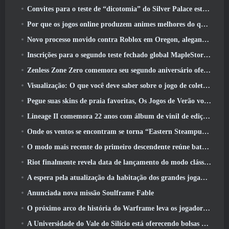
Convites para o teste de “dicotomia” do Silver Palace estão sendo enviados
Por que os jogos online produzem animes melhores do que os jogos de anime
Novo processo movido contra Roblox em Oregon, alegando incidente com cuidados infantis
Inscrições para o segundo teste fechado global MapleStory Classic World
Zenless Zone Zero comemora seu segundo aniversário oferecendo aos jogadores a escolha de um agente S-Rank gratuito
Visualização: O que você deve saber sobre o jogo de coleta de criaturas da HoYoverse, Honkai: Link Alma
Pegue suas skins de praia favoritas, Os Jogos de Verão voltaram ao Overwatch
Lineage II comemora 22 anos com álbum de vinil de edição de colecionador
Onde os ventos se encontram se torna “Eastern Steampunk” na versão 2.0
O modo mais recente do primeiro descendente reúne batalhas difíceis de interceptação de vazio e as profundezas
Riot finalmente revela data de lançamento do modo clássico de League Of Legends
A espera pela atualização da habitação dos grandes jogadores do RuneScape acabou
Anunciada nova missão Soulframe Fable
O próximo arco de história do Warframe leva os jogadores a um novo mapa estelar, O Sistema Tau
A Universidade do Vale do Silício está oferecendo bolsas de estudo para jogos e alguns dos requisitos são interessantes