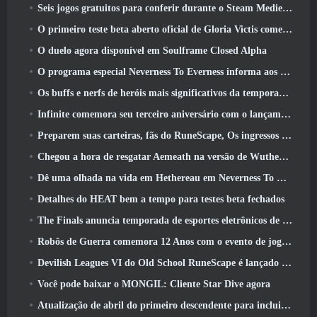
Seis jogos gratuitos para conferir durante o Steam Medieval Fest
O primeiro teste beta aberto oficial de Gloria Victis começa hoje
O duelo agora disponível em Soulframe Closed Alpha
O programa especial Neverness To Everness informa aos jogadores o que esperar dos lançamentos
Os buffs e nerfs de heróis mais significativos da temporada 7.5
Infinite comemora seu terceiro aniversário com o lançamento do SS12 Lunaria hoje
Preparem suas carteiras, fãs do RuneScape, Os ingressos para o RuneFest estão prestes a ser colocados à venda
Chegou a hora de resgatar Aemeath na versão de Wuthering Waves 3.3 Atualizar
Dê uma olhada na vida em Hethereau em Neverness To Everness, vídeo de pré-visualização do jogo de lançamento
Detalhes do HEAT bem a tempo para testes beta fechados
The Finals anuncia temporada de esportes eletrônicos de US$ 200 mil
Robôs de Guerra comemora 12 Anos com o evento de jogos robóticos marcianos
Devilish Leagues VI do Old School RuneScape é lançado hoje
Você pode baixar o MONGIL: Cliente Star Dive agora
Atualização de abril do primeiro descendente para incluir versão beta do novo conteúdo do Endgame