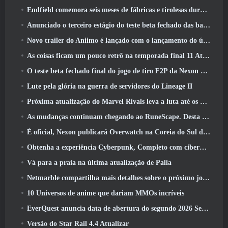
Endfield comemora seis meses de fábricas e tirolesas durante sua próxima atualização
Anunciado o terceiro estágio do teste beta fechado das batalhas de infantaria do War Thunder
Novo trailer do Aniimo é lançado com o lançamento do último teste beta fechado
As coisas ficam um pouco retrô na temporada final 11 Atualizar
O teste beta fechado final do jogo de tiro F2P da Nexon Sudden Attack Zero Point começou hoje
Lute pela glória na guerra de servidores do Lineage II
Próxima atualização do Marvel Rivals leva a luta até os deuses
As mudanças continuam chegando ao RuneScape. Desta vez é a habitação do jogador
É oficial, Nexon publicará Overwatch na Coreia do Sul daqui para frente
Obtenha a experiência Cyberpunk, Completo com ciberpsicose, No próximo evento de crossover do Apex Legends
Vá para a praia na última atualização de Palia
Netmarble compartilha mais detalhes sobre o próximo jogo de nivelamento solo, Nivelamento Solo: KARMA na Anime Expo
10 Universos de anime que dariam MMOs incríveis
EverQuest anuncia data de abertura do segundo 2026 Servidor de expansão bloqueado por tempo
Versão do Star Rail 4.4 Atualizar