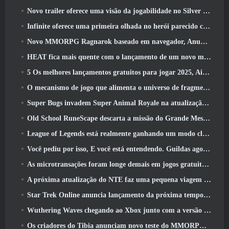
Novo trailer oferece uma visão da jogabilidade no Silver Palace
Infinite oferece uma primeira olhada no herói parecido com uma sereia chegando no SS13: Pós-luz
Novo MMORPG Ragnarok baseado em navegador, Anunciado o Universo Ragnarok
HEAT fica mais quente com o lançamento de um novo mapa do deserto
5 Os melhores lançamentos gratuitos para jogar 2025, Ainda vale a pena jogar 2026?
O mecanismo de jogo que alimenta o universo de fragmentos únicos do Eve Online agora é de código aberto
Super Bugs invadem Super Animal Royale na atualização ‘Super Natural’
Old School RuneScape descarta a missão do Grande Mestre ‘The Blood Moon Rises’, Encerrando uma missão de 20 anos
League of Legends está realmente ganhando um modo clássico
Você pediu por isso, E você está entendendo. Guildas agora estão disponíveis em Eterspire
As microtransações foram longe demais em jogos gratuitos?
A próxima atualização do NTE faz uma pequena viagem paralela a um jogo de mesa de fantasia
Star Trek Online anuncia lançamento da próxima temporada “Undiscovered”
Wuthering Waves chegando ao Xbox junto com a versão 3.5 Atualizar
Os criadores do Tibia anunciam novo teste do MMORPG de zumbis da velha escola, Persistir on-line