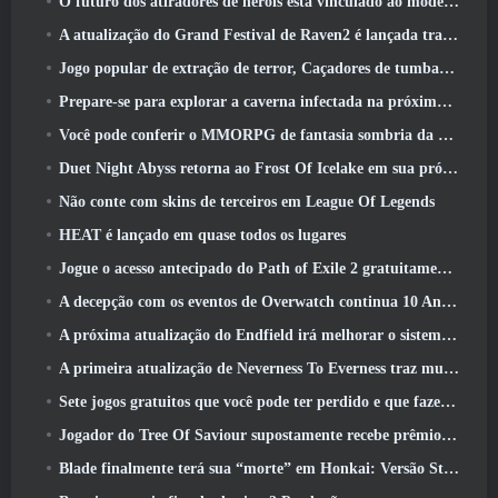
O futuro dos atiradores de heróis está vinculado ao modelo de serviço ao vivo F2P?
A atualização do Grand Festival de Raven2 é lançada trazendo consigo a nova classe Warlord
Jogo popular de extração de terror, Caçadores de tumbas, Lançamentos no Ocidente
Prepare-se para explorar a caverna infectada na próxima atualização do Eterspire
Você pode conferir o MMORPG de fantasia sombria da Nexon, Embers Of The Uncrown, durante o Steam Next Fest
Duet Night Abyss retorna ao Frost Of Icelake em sua próxima atualização Steampunk
Não conte com skins de terceiros em League Of Legends
HEAT é lançado em quase todos os lugares
Jogue o acesso antecipado do Path of Exile 2 gratuitamente neste fim de semana
A decepção com os eventos de Overwatch continua 10 Aniversário do ano
A próxima atualização do Endfield irá melhorar o sistema de fábrica
A primeira atualização de Neverness To Everness traz muito para a mesa
Sete jogos gratuitos que você pode ter perdido e que fazem parte do Steam Ocean Fest
Jogador do Tree Of Saviour supostamente recebe prêmio especial por gastar US$ 100 mil no jogo
Blade finalmente terá sua “morte” em Honkai: Versão Star Rail 4.3