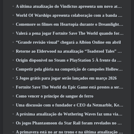
A última atualização do Vindictus apresenta um novo ataque onde os jogadores enfrentarão o Guardião de Caliburn
World Of Warships apresenta colaboração com a banda sueca de heavy metal Sabaton
Comemore os filmes em Heartopia durante o Dreamlight Cinematics Festival
Valerá a pena jogar Fortnite Save The World quando for grátis?
“Grande revisão visual” chegará a Albion Online em abril
Retorne ao Elderwood na atualização “Toadstool Tales” de Palia
Origin disponível no Steam e PlayStation 5 À frente da marcha 23 Lançar
Competir pela glória na competição de campeões Hollow de New Eridu na próxima atualização do Zenless Zone Zero
5 Jogos grátis para jogar serão lançados em março 2026
Fortnite Save The World da Epic Game está prestes a ser gratuito para jogar
Como vencer o príncipe de sangue de ferro
Uma discussão com o fundador e CEO da Netmarble, Ken Kim, sobre a MONGIL: Mergulho nas Estrelas
A próxima atualização do Wuthering Waves faz uma viagem ao “lado negro”
Os jogos Phantasmoon da Star Rail foram revelados no 4.1 Programa Especial
A primavera está no ar no trono e na última atualização do Liberty