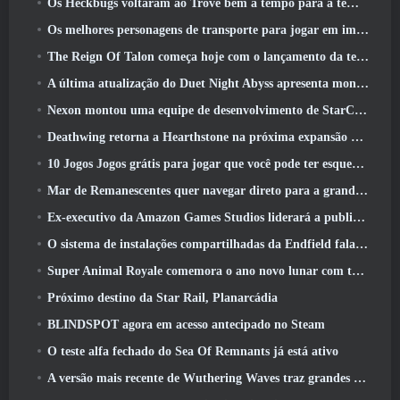
Os Heckbugs voltaram ao Trove bem a tempo para a temporada do amor
Os melhores personagens de transporte para jogar em impasse
The Reign Of Talon começa hoje com o lançamento da temporada Overwatch 1: Conquista
A última atualização do Duet Night Abyss apresenta montagens
Nexon montou uma equipe de desenvolvimento de StarCraft Shooter de acordo com relatório do canal coreano
Deathwing retorna a Hearthstone na próxima expansão do Cataclismo
10 Jogos Jogos grátis para jogar que você pode ter esquecido que estão participando do PvP Fest do Steam
Mar de Remanescentes quer navegar direto para a grandeza
Ex-executivo da Amazon Games Studios liderará a publicação ocidental da Aion 2
O sistema de instalações compartilhadas da Endfield fala sobre os jogadores
Super Animal Royale comemora o ano novo lunar com três semanas de eventos de super cavalos
Próximo destino da Star Rail, Planarcádia
BLINDSPOT agora em acesso antecipado no Steam
O teste alfa fechado do Sea Of Remnants já está ativo
A versão mais recente de Wuthering Waves traz grandes quedas de conhecimento e mudanças na qualidade de vida