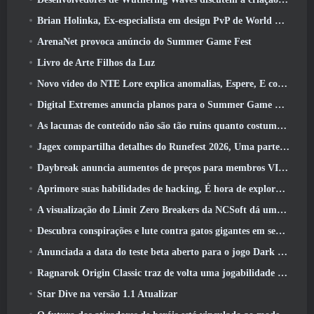
Brian Holinka, Ex-especialista em design PvP de World Of Warcraft, Junta-se à equipe MMO de League Of Legends
ArenaNet provoca anúncio do Summer Game Fest
Livro de Arte Filhos da Luz
Novo vídeo do NTE Lore explica anomalias, Espere, E como uma organização ‘secreta’ rastreia tudo
Digital Extremes anuncia planos para o Summer Game Fest
As lacunas de conteúdo não são tão ruins quanto costumavam ser
Jagex compartilha detalhes do Runefest 2026, Uma parte da comemoração do 25º aniversário do RuneScape IP
Daybreak anuncia aumentos de preços para membros VIP do Lord Of The Rings Online
Aprimore suas habilidades de hacking, É hora de explorar a cidade noturna em ondas uivantes
A visualização do Limit Zero Breakers da NCSoft dá uma ideia do que esperar do próximo teste do prólogo
Descubra conspirações e lute contra gatos gigantes em seu tempo de inatividade na última atualização de Where Winds Meet
Anunciada a data do teste beta aberto para o jogo Dark Fantasy Extraction, Caçador da Névoa
Ragnarok Origin Classic traz de volta uma jogabilidade justa de MMORPG e CBT abre em junho 4
Star Dive na versão 1.1 Atualizar