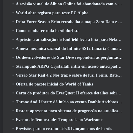
A revisão visual de Albion Online foi abandonada com o lançamento da atualização Radiant Wilds hoje
World abre registro para teste PC Alpha
Delta Force Season Echo retrabalha o mapa Zero Dam e expande a jogabilidade das operações
Como combater cada herói duelista
A próxima atualização do Endfield leva a luta para Nefarith
A nova mecânica sazonal do Infinite SS12 Lunaria é uma das “maiores adições” ao jogo
Os desenvolvedores do Star Dive respondem às perguntas dos jogadores em uma transmissão ao vivo surpresa
Steampunk ARPG Crystalfall entra em acesso antecipado, Mas não sem alguns problemas
Versão Star Rail 4.2 Nos traz o sabre de luz, Freira, Baterista Trailblazer e um emanador de euforia
Oferta do pacote inicial do World of Tanks
Carta do produtor do EverQuest II oferece detalhes sobre servidor de expansão bloqueado por tempo
Throne And Liberty dá início ao evento Double Archboss Spawn
Restart apresenta novo sistema de progressão na atualização da temporada SS4
Evento de Tempestades Temporais no Warframe
Previsões para o restante 2026 Lançamentos de heróis