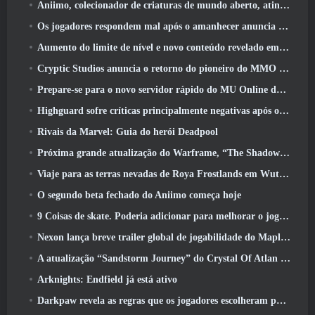
Aniimo, colecionador de criaturas de mundo aberto, atinge as notas certas
Os jogadores respondem mal após o amanhecer anuncia planos para pular roteiros para EverQuest e EQ2
Aumento do limite de nível e novo conteúdo revelado em Phantasy Star Online 2: Fluxo de onda de título NGS
Cryptic Studios anuncia o retorno do pioneiro do MMO Jack Emmert como CEO
Prepare-se para o novo servidor rápido do MU Online durante o pré-evento
Highguard sofre críticas principalmente negativas após o lançamento
Rivais da Marvel: Guia do herói Deadpool
Próxima grande atualização do Warframe, “The Shadowgrapher” chegará em março
Viaje para as terras nevadas de Roya Frostlands em Wuthering Waves, próxima versão 3.1
O segundo beta fechado do Aniimo começa hoje
9 Coisas de skate. Poderia adicionar para melhorar o jogo em 2026
Nexon lança breve trailer global de jogabilidade do MapleStory Classic World
A atualização “Sandstorm Journey” do Crystal Of Atlan aumenta o limite de nível para 70
Arknights: Endfield já está ativo
Darkpaw revela as regras que os jogadores escolheram para o próximo servidor Frostreaver do EverQuest