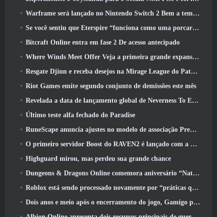
Warframe será lançado no Nintendo Switch 2 Bem a tempo para a próxima grande atualização, O Shadowgrapher
Se você sentiu que Eterspire “funciona como uma porcaria”, O diretor criativo diz que isso não acontece mais
Bitcraft Online entra em fase 2 De acesso antecipado
Where Winds Meet Offer Veja a primeira grande expansão na transmissão ao vivo Hexi
Resgate Djinn e receba desejos na Mirage League do Path Of Exile
Riot Games emite segundo conjunto de demissões este mês
Revelada a data de lançamento global de Neverness To Everness
Último teste alfa fechado do Paradise
RuneScape anuncia ajustes no modelo de associação Premier para levar em conta as mudanças recentes no MMORPG
O primeiro servidor Boost do RAVEN2 é lançado com a atualização de hoje
Highguard mirou, mas perdeu sua grande chance
Dungeons & Dragons Online comemora aniversário “Natural 20” com missões e recompensas especiais
Roblox está sendo processado novamente por “práticas que colocam em perigo e exploram crianças”
Dois anos e meio após o encerramento do jogo, Gamigo provoca o retorno do MMO medieval Glory Victis
Albion Online apresenta dois recursos principais de guerra de facções na atualização Realm Divided Part II