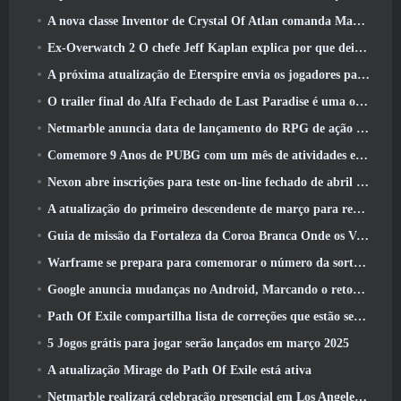
A nova classe Inventor de Crystal Of Atlan comanda Magitech Mechs em batalha
Ex-Overwatch 2 O chefe Jeff Kaplan explica por que deixou a Blizzard
A próxima atualização de Eterspire envia os jogadores para as minas anãs
O trailer final do Alfa Fechado de Last Paradise é uma obra de arte pequena, mas aterrorizante
Netmarble anuncia data de lançamento do RPG de ação para domar monstros Mongil: Mergulho nas Estrelas
Comemore 9 Anos de PUBG com um mês de atividades especiais
Nexon abre inscrições para teste on-line fechado de abril do MapleStory Classic World
A atualização do primeiro descendente de março para reequilibrar Sharen e também introduzir novo conteúdo
Guia de missão da Fortaleza da Coroa Branca Onde os Ventos Encontram
Warframe se prepara para comemorar o número da sorte 13 Com eventos de aniversário
Google anuncia mudanças no Android, Marcando o retorno do Fortnite à Play Store
Path Of Exile compartilha lista de correções que estão sendo trabalhadas após o lançamento do Mirage
5 Jogos grátis para jogar serão lançados em março 2025
A atualização Mirage do Path Of Exile está ativa
Netmarble realizará celebração presencial em Los Angeles. Antes dos Sete Pecados Capitais: Lançamento de origem