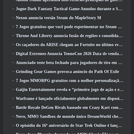
Jogue Dark Fantasy Tactical Game Annulus durante o Steam Next Fest
Nexon anuncia versão Steam do MapleStory M
7 Jogos gratuitos que você pode experimentar no Steam Next Fest
Throne And Liberty anuncia fusão de regiões e consolidação de servidores
Os caçadores do ARISE chegam ao Fortnite no último evento de colaboração
Digital Extremes Anuncia TennoCon 2026 Data de venda de ingressos
Anunciado teste beta fechado para jogadores de tiro em terceira pessoa
Grinding Gear Games provoca anúncio do Path Of Exile
7 Jogos MMORPG gratuitos com a melhor personalização de personagens
Gaijin Entertainment revela o “primeiro jogo de ação e extração espacial” Star Wrath
Warframe é lançado oficialmente globalmente em dispositivos Android
Battle Royale DeGen Rivals baseado em Crazy Kart combina todas as coisas que você provavelmente não sabia que queria combinadas
Novo, MMO Sandbox de mundo único DreamWorld chegando ao Steam com acesso antecipado
O episódio do 16º aniversário de Star Trek Online é lançado como parte da atualização de “corrupção”