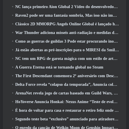
NC lança primeiro Aion Global 2 Vídeo do desenvolvedor, Compartilhando detalhes sobre o jogo
Raven2 pode ser uma fantasia sombria, Mas isso não impede a diversão do verão
Clássico 2D MMORPG Angels Online Global é lançado hoje
War Thunder adiciona mísseis anti-radiação e medidas de suporte eletrônico na atualização da cavalaria pesada
Como as guerras de guildas 3 Pode estar procurando inovar no espaço MMO
Já estão abertas as pré-inscrições para o MIRESI da Smilegate: Futuro Invisível
NC tem um RPG de garota mágica com um estilo de arte inspirado em anime dos anos 90 em desenvolvimento
A Guerra Eterna está se tornando global no Steam
The First Descendant comemora 2º aniversário com Descendant Fest 2026 Fluxo
Delta Force revela “colapso da temporada”, Anuncia colaboração Rainbow Six Siege
ArenaNet revela jogo de cartas baseado em Guild Wars, Enevoado
HoYoverse Anuncia Honkai: Nexus Anime “Teste de evolução”
É hora de voltar para casa e restaurar o retiro feliz onde os ventos se encontram
Segundo teste beta “exclusivo” anunciado para atiradores de sobrevivência em equipe
O enredo da canção de Welkin Moon de Genshin Impact chega ao fim.. Na lua