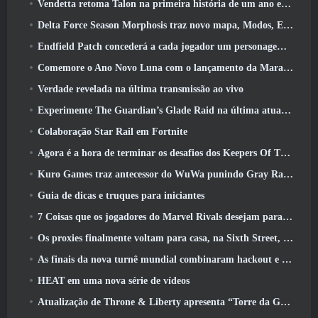
Vendetta retoma Talon na primeira história de um ano em Overwatch (Não “2”, A Blizzard está abandonando isso)
Delta Force Season Morphosis traz novo mapa, Modos, E melhorias solicitadas pelos jogadores
Endfield Patch concederá a cada jogador um personagem seis estrelas grátis de sua escolha
Comemore o Ano Novo Luna com o lançamento da Maravilha de Inverno de Palia: Atualização de Ano Novo de Riffrocin
Verdade revelada na última transmissão ao vivo
Experimente The Guardian’s Glade Raid na última atualização de Guild Wars 2 começando hoje
Colaboração Star Rail em Fortnite
Agora é a hora de terminar os desafios dos Keepers Of The Flame no Path Of Exile durante o Legacy Of Phrecia
Kuro Games traz antecessor do WuWa punindo Gray Raven para o Steam
Guia de dicas e truques para iniciantes
7 Coisas que os jogadores do Marvel Rivals desejam para o jogo 2026
Os proxies finalmente voltam para casa, na Sixth Street, na versão Zenless Zone Zero 2.6 Atualizar
As finais da nova turnê mundial combinaram hackout e lasers orbitais
HEAT em uma nova série de vídeos
Atualização de Throne & Liberty apresenta “Torre da Ganância” gerada aleatoriamente