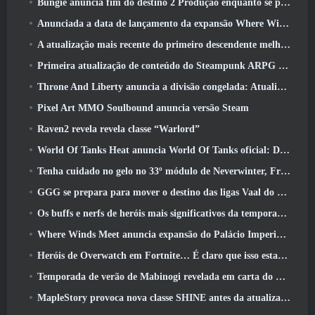
Bungie anuncia fim do destino 2 Produção enquanto se preparam para trabalhar em novos projetos
Anunciada a data de lançamento da expansão Where Winds Meet “Imperial Palace”
A atualização mais recente do primeiro descendente melhora o ciclo agrícola e atualiza o modo Onslaught
Primeira atualização de conteúdo do Steampunk ARPG Crystalfall para abordar “principais preocupações dos jogadores”
Throne And Liberty anuncia a divisão congelada: Atualização Nix
Pixel Art MMO Soulbound anuncia versão Steam
Raven2 revela revela classe “Warlord”
World Of Tanks Heat anuncia World Of Tanks oficial: Data de lançamento do HEAT
Tenha cuidado no gelo no 33º módulo de Neverwinter, Frio cortante
GGG se prepara para mover o destino das ligas Vaal do Path Of Exile 2 antes do lançamento do Return Of The Ancients
Os buffs e nerfs de heróis mais significativos da temporada 8
Where Winds Meet anuncia expansão do Palácio Imperial e compartilha um roteiro de conteúdo “massivo”
Heróis de Overwatch em Fortnite… É claro que isso estava prestes a acontecer
Temporada de verão de Mabinogi revelada em carta do produtor
MapleStory provoca nova classe SHINE antes da atualização de junho