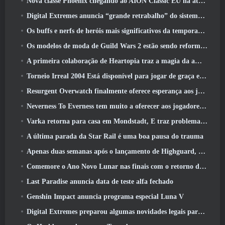
Nova classe Phoenix chegando ao AION Classic EU na atualização ‘Ignite’
Digital Extremes anuncia “grande retrabalho” do sistema de progressão de jogadores do Soulframe
Os buffs e nerfs de heróis mais significativos da temporada 6.5
Os modelos de moda de Guild Wars 2 estão sendo reformulados com base no feedback dos jogadores
A primeira colaboração de Heartopia traz a magia da amizade de My Little Pony
Torneio Irreal 2004 Está disponível para jogar de graça e a Epic não processará ninguém por isso
Resurgent Overwatch finalmente oferece esperança aos jogadores
Neverness To Everness tem muito a oferecer aos jogadores, Particularmente divertido
Varka retorna para casa em Mondstadt, E traz problemas com ele na atualização Luna V do Genshin Impact
A última parada da Star Rail é uma boa pausa do trauma
Apenas duas semanas após o lançamento de Highguard, Wildlight Entertainment anuncia demissões
Comemore o Ano Novo Lunar nas finais com o retorno do ‘Modo Bank It’
Last Paradise anuncia data de teste alfa fechado
Genshin Impact anuncia programa especial Luna V
Digital Extremes preparou algumas novidades legais para comemorar o ano novo lunar no Warframe