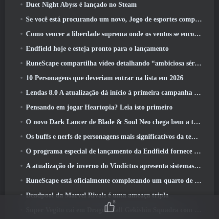
Duet Night Abyss é lançado no Steam
Se você está procurando um novo, Jogo de esportes competitivos, O teste beta fechado do futebol freestyle 2 Está a caminho
Como vencer a liberdade suprema onde os ventos se encontram
Endfield hoje e esteja pronto para o lançamento
RuneScape compartilha vídeo detalhando “ambiciosa série de atualizações de conteúdo”
10 Personagens que deveriam entrar na lista em 2026
Lendas 8.0 A atualização dá início à primeira campanha de 2026
Pensando em jogar Heartopia? Leia isto primeiro
O novo Dark Lancer de Blade & Soul Neo chega bem a tempo para o primeiro aniversário
Os buffs e nerfs de personagens mais significativos da temporada 6
O programa especial de lançamento da Endfield fornece detalhes sobre o sistema de monetização do jogo
A atualização de inverno do Vindictus apresenta sistemas para facilitar a progressão dos jogadores
RuneScape está oficialmente completando um quarto de século
Deadpool da Marvel Rivals é uma ameaça tripla
8
Super Vegito cai em Dragon Ball Gekishin Squadra com a chegada da temporada 3