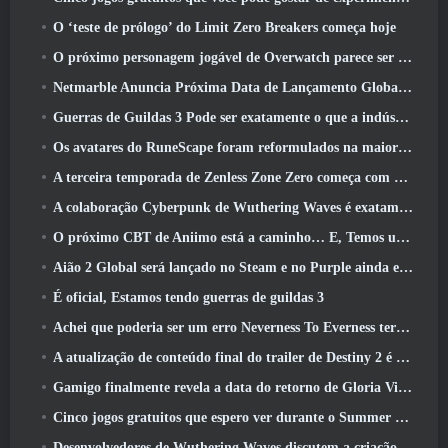
O ‘teste de prólogo’ do Limit Zero Breakers começa hoje
O próximo personagem jogável de Overwatch parece ser um chefe do crime ciborgue sobrecarregado
Netmarble Anuncia Próxima Data de Lançamento Global RF Online
Guerras de Guildas 3 Pode ser exatamente o que a indústria de MMO precisa agora
Os avatares do RuneScape foram reformulados na maior atualização visual do jogo nos últimos dez anos
A terceira temporada de Zenless Zone Zero começa com uma viagem para uma ilha Bangboo no céu, E para a plataforma Steam
A colaboração Cyberpunk de Wuthering Waves é exatamente o que eu quero dos meus eventos de crossover de videogame
O próximo CBT de Aniimo está a caminho… E, Temos uma janela oficial de lançamento
Aião 2 Global será lançado no Steam e no Purple ainda este ano
É oficial, Estamos tendo guerras de guildas 3
Achei que poderia ser um erro Neverness To Everness ter o evento Porsche Collab Gacha tão cedo, Mas eu estava errado
A atualização de conteúdo final do trailer de Destiny 2 é um grito de guerra
Gamigo finalmente revela a data do retorno de Gloria Victis, Será que sobreviverá na segunda vez?
Cinco jogos gratuitos que espero ver durante o Summer Game Fest
Desenvolvedores de Wuthering Waves discutem a criação da sequência de batalha Lahai-Roi Mech