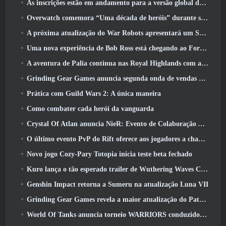
As inscrições estão em andamento para a versão global do ‘Teste de Prólogo’ Limit Zero Breakers da NCSoft
Overwatch comemora “Uma década de heróis” durante seu 10º aniversário
A próxima atualização do War Robots apresentará um Sniper inspirado em Lovecraft
Uma nova experiência de Bob Ross está chegando ao Fortnite
A aventura de Palia continua nas Royal Highlands com a atualização de hoje
Grinding Gear Games anuncia segunda onda de vendas de ingressos ExileCon
Prática com Guild Wars 2: A única maneira
Como combater cada herói da vanguarda
Crystal Of Atlan anuncia NieR: Evento de Colaboração Automata
O último evento PvP do Rift oferece aos jogadores a chance de ganhar até 4000 Créditos e um novo título
Novo jogo Cozy-Pary Totopia inicia teste beta fechado
Kuro lança o tão esperado trailer de Wuthering Waves Cyberpunk: Crossover de Edgerunners
Genshin Impact retorna a Sumeru na atualização Luna VII
Grinding Gear Games revela a maior atualização do Path Of Exile II até agora, Retorno dos Antigos
World Of Tanks anuncia torneio WARRIORS conduzido pela comunidade