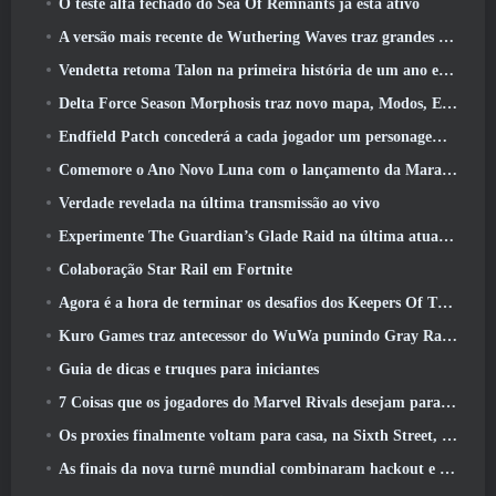
O teste alfa fechado do Sea Of Remnants já está ativo
A versão mais recente de Wuthering Waves traz grandes quedas de conhecimento e mudanças na qualidade de vida
Vendetta retoma Talon na primeira história de um ano em Overwatch (Não “2”, A Blizzard está abandonando isso)
Delta Force Season Morphosis traz novo mapa, Modos, E melhorias solicitadas pelos jogadores
Endfield Patch concederá a cada jogador um personagem seis estrelas grátis de sua escolha
Comemore o Ano Novo Luna com o lançamento da Maravilha de Inverno de Palia: Atualização de Ano Novo de Riffrocin
Verdade revelada na última transmissão ao vivo
Experimente The Guardian’s Glade Raid na última atualização de Guild Wars 2 começando hoje
Colaboração Star Rail em Fortnite
Agora é a hora de terminar os desafios dos Keepers Of The Flame no Path Of Exile durante o Legacy Of Phrecia
Kuro Games traz antecessor do WuWa punindo Gray Raven para o Steam
Guia de dicas e truques para iniciantes
7 Coisas que os jogadores do Marvel Rivals desejam para o jogo 2026
Os proxies finalmente voltam para casa, na Sixth Street, na versão Zenless Zone Zero 2.6 Atualizar
As finais da nova turnê mundial combinaram hackout e lasers orbitais