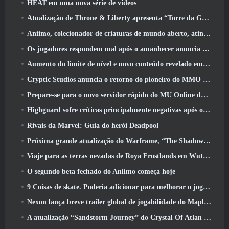
HEAT em uma nova série de vídeos
Atualização de Throne & Liberty apresenta “Torre da Ganância” gerada aleatoriamente
Aniimo, colecionador de criaturas de mundo aberto, atinge as notas certas
Os jogadores respondem mal após o amanhecer anuncia planos para pular roteiros para EverQuest e EQ2
Aumento do limite de nível e novo conteúdo revelado em Phantasy Star Online 2: Fluxo de onda de título NGS
Cryptic Studios anuncia o retorno do pioneiro do MMO Jack Emmert como CEO
Prepare-se para o novo servidor rápido do MU Online durante o pré-evento
Highguard sofre críticas principalmente negativas após o lançamento
Rivais da Marvel: Guia do herói Deadpool
Próxima grande atualização do Warframe, “The Shadowgrapher” chegará em março
Viaje para as terras nevadas de Roya Frostlands em Wuthering Waves, próxima versão 3.1
O segundo beta fechado do Aniimo começa hoje
9 Coisas de skate. Poderia adicionar para melhorar o jogo em 2026
Nexon lança breve trailer global de jogabilidade do MapleStory Classic World
A atualização “Sandstorm Journey” do Crystal Of Atlan aumenta o limite de nível para 70