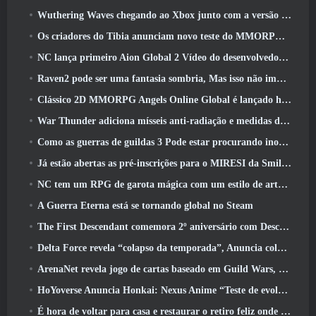
Wuthering Waves chegando ao Xbox junto com a versão 3.5 Atualizar
Os criadores do Tibia anunciam novo teste do MMORPG de zumbis da velha escola, Persistir on-line
NC lança primeiro Aion Global 2 Vídeo do desenvolvedor, Compartilhando detalhes sobre o jogo
Raven2 pode ser uma fantasia sombria, Mas isso não impede a diversão do verão
Clássico 2D MMORPG Angels Online Global é lançado hoje
War Thunder adiciona mísseis anti-radiação e medidas de suporte eletrônico na atualização da cavalaria pesada
Como as guerras de guildas 3 Pode estar procurando inovar no espaço MMO
Já estão abertas as pré-inscrições para o MIRESI da Smilegate: Futuro Invisível
NC tem um RPG de garota mágica com um estilo de arte inspirado em anime dos anos 90 em desenvolvimento
A Guerra Eterna está se tornando global no Steam
The First Descendant comemora 2º aniversário com Descendant Fest 2026 Fluxo
Delta Force revela “colapso da temporada”, Anuncia colaboração Rainbow Six Siege
ArenaNet revela jogo de cartas baseado em Guild Wars, Enevoado
HoYoverse Anuncia Honkai: Nexus Anime “Teste de evolução”
É hora de voltar para casa e restaurar o retiro feliz onde os ventos se encontram