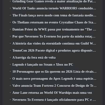
Grinding Gear Games revela a maior atualização do Path Of Exile II até agora, Retorno dos Antigos
World Of Tanks anuncia torneio WARRIORS conduzido pela comunidade
The Finals lança novo modo com tema de fantasia medieval ‘Dragon’s Claim’
Os Tholians retornam no evento Crystaline Chaos de Star Trek Online
Damian Priest da WWE passa por treinamento no “The Loot Camp” no trailer de ação ao vivo do Burst Fest da Delta Force
Por que Neverness To Everness fez parte da minha rotação, Por agora
A história das visões da eternidade continua em Guild Wars 2 Próxima semana
TennoCon 2026 Pacote digital e produtos agora disponíveis para compra
A barriga da fera está de volta
Legends é lançado no Steam e Xbox no PC
10 Personagens que os fãs querem no 2026 Lista de rivais da Marvel com maior probabilidade e qual a probabilidade de eles acontecerem
O mais novo personagem do Apex Legends é uma espécie de demônio da velocidade
Valve anuncia Team Fortress 2 Concurso de Design de Troféu ÜBERFEST
Azur Lane retorna ao World Of Warships mais uma vez
Neverness To Everness é lançado oficialmente para PC e consoles