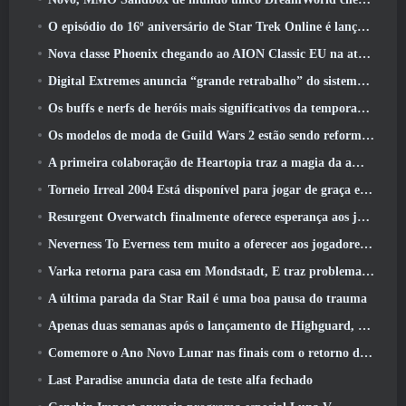
O episódio do 16º aniversário de Star Trek Online é lançado como parte da atualização de “corrupção”
Nova classe Phoenix chegando ao AION Classic EU na atualização ‘Ignite’
Digital Extremes anuncia “grande retrabalho” do sistema de progressão de jogadores do Soulframe
Os buffs e nerfs de heróis mais significativos da temporada 6.5
Os modelos de moda de Guild Wars 2 estão sendo reformulados com base no feedback dos jogadores
A primeira colaboração de Heartopia traz a magia da amizade de My Little Pony
Torneio Irreal 2004 Está disponível para jogar de graça e a Epic não processará ninguém por isso
Resurgent Overwatch finalmente oferece esperança aos jogadores
Neverness To Everness tem muito a oferecer aos jogadores, Particularmente divertido
Varka retorna para casa em Mondstadt, E traz problemas com ele na atualização Luna V do Genshin Impact
A última parada da Star Rail é uma boa pausa do trauma
Apenas duas semanas após o lançamento de Highguard, Wildlight Entertainment anuncia demissões
Comemore o Ano Novo Lunar nas finais com o retorno do ‘Modo Bank It’
Last Paradise anuncia data de teste alfa fechado