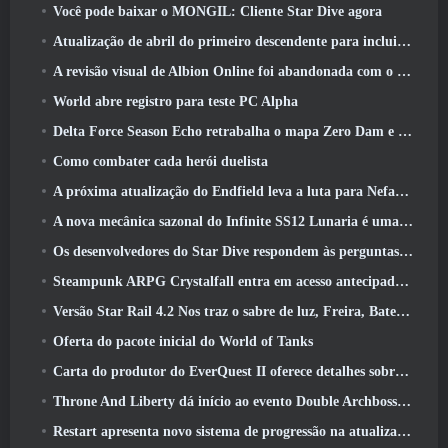
Você pode baixar o MONGIL: Cliente Star Dive agora
Atualização de abril do primeiro descendente para incluir versão beta do novo conteúdo do Endgame
A revisão visual de Albion Online foi abandonada com o lançamento da atualização Radiant Wilds hoje
World abre registro para teste PC Alpha
Delta Force Season Echo retrabalha o mapa Zero Dam e expande a jogabilidade das operações
Como combater cada herói duelista
A próxima atualização do Endfield leva a luta para Nefarith
A nova mecânica sazonal do Infinite SS12 Lunaria é uma das “maiores adições” ao jogo
Os desenvolvedores do Star Dive respondem às perguntas dos jogadores em uma transmissão ao vivo surpresa
Steampunk ARPG Crystalfall entra em acesso antecipado, Mas não sem alguns problemas
Versão Star Rail 4.2 Nos traz o sabre de luz, Freira, Baterista Trailblazer e um emanador de euforia
Oferta do pacote inicial do World of Tanks
Carta do produtor do EverQuest II oferece detalhes sobre servidor de expansão bloqueado por tempo
Throne And Liberty dá início ao evento Double Archboss Spawn
Restart apresenta novo sistema de progressão na atualização da temporada SS4