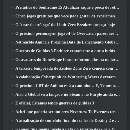
Prelúdios do Soulframe 15 Atualizar saque e pesca de retrabalhos
Cinco jogos gratuitos que você pode gostar de experimentar durante o Bullet Fest
O ‘teste de prólogo’ do Limit Zero Breakers começa hoje
O próximo personagem jogável de Overwatch parece ser um chefe do crime ciborgue sobrecarregado
Netmarble Anuncia Próxima Data de Lançamento Global RF Online
Guerras de Guildas 3 Pode ser exatamente o que a indústria de MMO precisa agora
Os avatares do RuneScape foram reformulados na maior atualização visual do jogo nos últimos dez anos
A terceira temporada de Zenless Zone Zero começa com uma viagem para uma ilha Bangboo no céu, E para a plataforma Steam
A colaboração Cyberpunk de Wuthering Waves é exatamente o que eu quero dos meus eventos de crossover de videogame
O próximo CBT de Aniimo está a caminho… E, Temos uma janela oficial de lançamento
Aião 2 Global será lançado no Steam e no Purple ainda este ano
É oficial, Estamos tendo guerras de guildas 3
Achei que poderia ser um erro Neverness To Everness ter o evento Porsche Collab Gacha tão cedo, Mas eu estava errado
A atualização de conteúdo final do trailer de Destiny 2 é um grito de guerra
Gamigo finalmente revela a data do retorno de Gloria Victis, Será que sobreviverá na segunda vez?