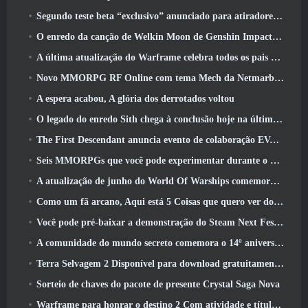
Segundo teste beta “exclusivo” anunciado para atiradores de sobrevivência em equipe
O enredo da canção de Welkin Moon de Genshin Impact chega ao fim.. Na lua
A última atualização do Warframe celebra todos os pais do espaço
Novo MMORPG RF Online com tema Mech da Netmarble será lançado globalmente
A espera acabou, A glória dos derrotados voltou
O legado do enredo Sith chega à conclusão hoje na última atualização do SWTOR
The First Descendant anuncia evento de colaboração EVANGELION
Seis MMORPGs que você pode experimentar durante o Steam Next Fest
A atualização de junho do World Of Warships comemora o Dia da Independência dos EUA com uma nova campanha narrativa
Como um fã arcano, Aqui está 5 Coisas que quero ver do MMO Riot
Você pode pré-baixar a demonstração do Steam Next Fest de Embers Of The Uncrowned Tomorrow
A comunidade do mundo secreto comemora o 14º aniversário com um mistério que eles devem resolver juntos
Terra Selvagem 2 Disponível para download gratuitamente (E manter) Por tempo limitado
Sorteio de chaves do pacote de presente Crystal Saga Nova
Warframe para honrar o destino 2 Com atividade e título especiais no jogo