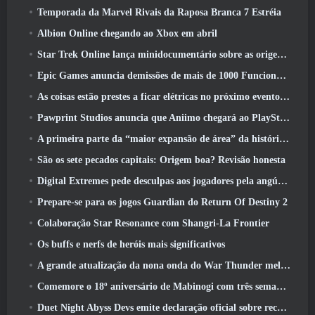
Temporada da Marvel Rivais da Raposa Branca 7 Estréia
Albion Online chegando ao Xbox em abril
Star Trek Online lança minidocumentário sobre as origens da Federação para comemorar o 16º aniversário
Epic Games anuncia demissões de mais de 1000 Funcionários, Citando “Desaceleração no Engajamento Fortnite”
As coisas estão prestes a ficar elétricas no próximo evento Aftershock do Apex Legends
Pawprint Studios anuncia que Aniimo chegará ao PlayStation 5 E a Epic Games Store nos lançamentos
A primeira parte da “maior expansão de área” da história do RuneScape é lançada hoje
São os sete pecados capitais: Origem boa? Revisão honesta
Digital Extremes pede desculpas aos jogadores pela angústia causada por “convites nefastos” no Warframe
Prepare-se para os jogos Guardian do Return Of Destiny 2
Colaboração Star Resonance com Shangri-La Frontier
Os buffs e nerfs de heróis mais significativos
A grande atualização da nona onda do War Thunder melhora a aparência das batalhas navais com visuais aquáticos aprimorados
Comemore o 18º aniversário de Mabinogi com três semanas de eventos e recompensas
Duet Night Abyss Devs emite declaração oficial sobre recente incidente de malware após atualização do jogo