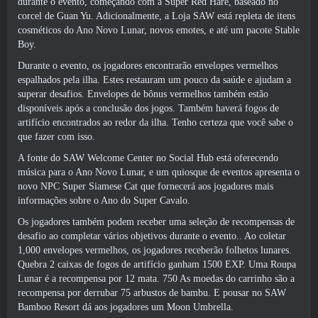
durante o evento, começando com a Super Red Hare, baseado no
corcel de Guan Yu. Adicionalmente, a Loja SAW está repleta de itens
cosméticos do Ano Novo Lunar, novos emotes, e até um pacote Stable
Boy.
Durante o evento, os jogadores encontrarão envelopes vermelhos
espalhados pela ilha. Estes restauram um pouco da saúde e ajudam a
superar desafios. Envelopes de bônus vermelhos também estão
disponíveis após a conclusão dos jogos. Também haverá fogos de
artifício encontrados ao redor da ilha. Tenho certeza que você sabe o
que fazer com isso.
A fonte do SAW Welcome Center no Social Hub está oferecendo
música para o Ano Novo Lunar, e um quiosque de eventos apresenta o
novo NPC Super Siamese Cat que fornecerá aos jogadores mais
informações sobre o Ano do Super Cavalo.
Os jogadores também podem receber uma seleção de recompensas de
desafio ao completar vários objetivos durante o evento.. Ao coletar
1,000 envelopes vermelhos, os jogadores receberão folhetos lunares.
Quebra 2 caixas de fogos de artifício ganham 1500 EXP. Uma Roupa
Lunar é a recompensa por 12 mata. 750 As moedas do carrinho são a
recompensa por derrubar 75 arbustos de bambu. E pousar no SAW
Bamboo Resort dá aos jogadores um Moon Umbrella.