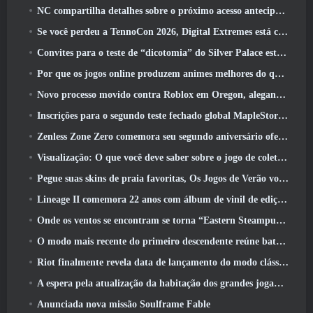
NC compartilha detalhes sobre o próximo acesso antecipado do Aion 2
Se você perdeu a TennoCon 2026, Digital Extremes está compartilhando todos os painéis
Convites para o teste de “dicotomia” do Silver Palace estão sendo enviados
Por que os jogos online produzem animes melhores do que os jogos de anime
Novo processo movido contra Roblox em Oregon, alegando incidente com cuidados infantis
Inscrições para o segundo teste fechado global MapleStory Classic World
Zenless Zone Zero comemora seu segundo aniversário oferecendo aos jogadores a escolha de um agente S-Rank gratuito
Visualização: O que você deve saber sobre o jogo de coleta de criaturas da HoYoverse, Honkai: Link Alma
Pegue suas skins de praia favoritas, Os Jogos de Verão voltaram ao Overwatch
Lineage II comemora 22 anos com álbum de vinil de edição de colecionador
Onde os ventos se encontram se torna “Eastern Steampunk” na versão 2.0
O modo mais recente do primeiro descendente reúne batalhas difíceis de interceptação de vazio e as profundezas
Riot finalmente revela data de lançamento do modo clássico de League Of Legends
A espera pela atualização da habitação dos grandes jogadores do RuneScape acabou
Anunciada nova missão Soulframe Fable