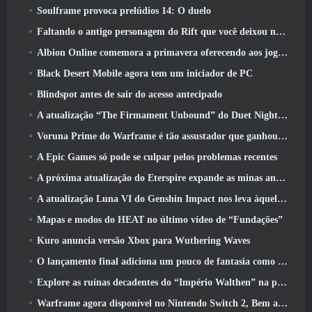
Soulframe provoca prelúdios 14: O duelo
Faltando o antigo personagem do Rift que você deixou no servidor morto? Gamigo tem uma solução para isso
Albion Online comemora a primavera oferecendo aos jogadores uma linda montaria de coelhinho
Black Desert Mobile agora tem um iniciador de PC
Blindspot antes de sair do acesso antecipado
A atualização “The Firmament Unbound” do Duet Night Abyss encerra o enredo de Huaxu
Voruna Prime do Warframe é tão assustador que ganhou seu próprio trailer da Red Band
A Epic Games só pode se culpar pelos problemas recentes
A próxima atualização do Eterspire expande as minas anãs e oferece uma revisão completa do combate aos chefes
A atualização Luna VI do Genshin Impact nos leva àquele lugar sobre o qual Mondstadt continua falando, mas nunca vimos
Mapas e modos do HEAT no último vídeo de “Fundações”
Kuro anuncia versão Xbox para Wuthering Waves
O lançamento final adiciona um pouco de fantasia como temporada 10 Lançamentos
Explore as ruínas decadentes do “Império Walthen” na próxima grande atualização do RAVEN2
Warframe agora disponível no Nintendo Switch 2, Bem a tempo para o lançamento do Shadowgrapher