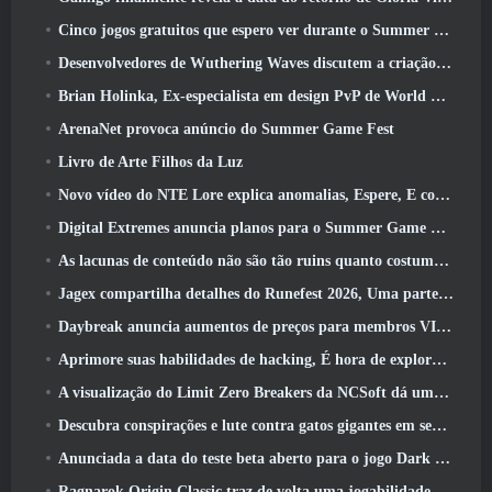
Cinco jogos gratuitos que espero ver durante o Summer Game Fest
Desenvolvedores de Wuthering Waves discutem a criação da sequência de batalha Lahai-Roi Mech
Brian Holinka, Ex-especialista em design PvP de World Of Warcraft, Junta-se à equipe MMO de League Of Legends
ArenaNet provoca anúncio do Summer Game Fest
Livro de Arte Filhos da Luz
Novo vídeo do NTE Lore explica anomalias, Espere, E como uma organização ‘secreta’ rastreia tudo
Digital Extremes anuncia planos para o Summer Game Fest
As lacunas de conteúdo não são tão ruins quanto costumavam ser
Jagex compartilha detalhes do Runefest 2026, Uma parte da comemoração do 25º aniversário do RuneScape IP
Daybreak anuncia aumentos de preços para membros VIP do Lord Of The Rings Online
Aprimore suas habilidades de hacking, É hora de explorar a cidade noturna em ondas uivantes
A visualização do Limit Zero Breakers da NCSoft dá uma ideia do que esperar do próximo teste do prólogo
Descubra conspirações e lute contra gatos gigantes em seu tempo de inatividade na última atualização de Where Winds Meet
Anunciada a data do teste beta aberto para o jogo Dark Fantasy Extraction, Caçador da Névoa
Ragnarok Origin Classic traz de volta uma jogabilidade justa de MMORPG e CBT abre em junho 4