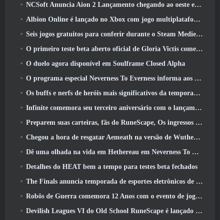
NCSoft Anuncia Aion 2 Lançamento chegando ao oeste este ano
Albion Online é lançado no Xbox com jogo multiplataforma completo
Seis jogos gratuitos para conferir durante o Steam Medieval Fest
O primeiro teste beta aberto oficial de Gloria Victis começa hoje
O duelo agora disponível em Soulframe Closed Alpha
O programa especial Neverness To Everness informa aos jogadores o que esperar dos lançamentos
Os buffs e nerfs de heróis mais significativos da temporada 7.5
Infinite comemora seu terceiro aniversário com o lançamento do SS12 Lunaria hoje
Preparem suas carteiras, fãs do RuneScape, Os ingressos para o RuneFest estão prestes a ser colocados à venda
Chegou a hora de resgatar Aemeath na versão de Wuthering Waves 3.3 Atualizar
Dê uma olhada na vida em Hethereau em Neverness To Everness, vídeo de pré-visualização do jogo de lançamento
Detalhes do HEAT bem a tempo para testes beta fechados
The Finals anuncia temporada de esportes eletrônicos de US$ 200 mil
Robôs de Guerra comemora 12 Anos com o evento de jogos robóticos marcianos
Devilish Leagues VI do Old School RuneScape é lançado hoje