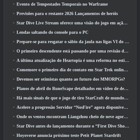
Evento de Tempestades Temporais no Warframe
Previsões para o restante 2026 Lançamentos de heróis
Star Dive Live Stream oferece uma visão do jogo em ação antes do lançamento
Lendas saltando do console para o PC
Prepare-se para resgatar o sábio da jaula nas ligas VI do RuneScape da velha escola: Pactos Demoníacos
O primeiro descendente está passando por uma revisão de acordo com o Dev Stream
A última atualização do Heartopia é uma reforma no estilo Alice no país das maravilhas
Comemore o primeiro dia de contato em Star Trek online e ganhe uma nova versão do Nobel Intel Battlecruiser
Devemos ser otimistas quanto ao futuro dos MMORPGs?
Planos de abril do RuneScape detalhados em vídeo de desenvolvimento
Há mais sinais de que o jogo de tiro StarCraft de mundo aberto pode ser uma coisa real
Acelere a progressão Servidor “NosFire” agora disponível no NosTale
Onde os ventos encontram Liangzhou cheio de neve agora disponível com o lançamento da versão 1.5
Star Dive antes do lançamento durante o “First Dive Show”
Hoyoverse anuncia próximo teste Petit Planet Stardrift