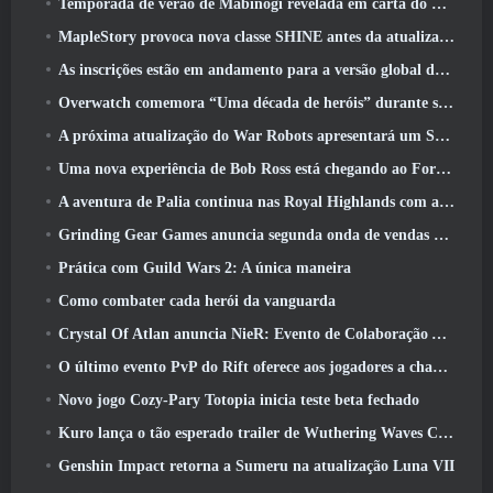
Temporada de verão de Mabinogi revelada em carta do produtor
MapleStory provoca nova classe SHINE antes da atualização de junho
As inscrições estão em andamento para a versão global do ‘Teste de Prólogo’ Limit Zero Breakers da NCSoft
Overwatch comemora “Uma década de heróis” durante seu 10º aniversário
A próxima atualização do War Robots apresentará um Sniper inspirado em Lovecraft
Uma nova experiência de Bob Ross está chegando ao Fortnite
A aventura de Palia continua nas Royal Highlands com a atualização de hoje
Grinding Gear Games anuncia segunda onda de vendas de ingressos ExileCon
Prática com Guild Wars 2: A única maneira
Como combater cada herói da vanguarda
Crystal Of Atlan anuncia NieR: Evento de Colaboração Automata
O último evento PvP do Rift oferece aos jogadores a chance de ganhar até 4000 Créditos e um novo título
Novo jogo Cozy-Pary Totopia inicia teste beta fechado
Kuro lança o tão esperado trailer de Wuthering Waves Cyberpunk: Crossover de Edgerunners
Genshin Impact retorna a Sumeru na atualização Luna VII