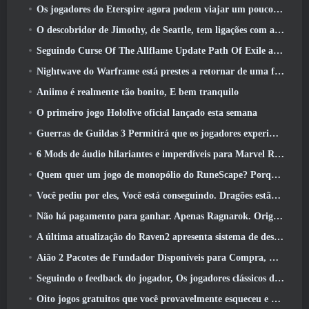
Os jogadores do Eterspire agora podem viajar um pouco no tempo… como um deleite
O descobridor de Jimothy, de Seattle, tem ligações com a ArenaNet, Então é claro que eles estão adicionando isso ao Guild Wars 2
Seguindo Curse Of The Allflame Update Path Of Exile anuncia várias mudanças com base no feedback
Nightwave do Warframe está prestes a retornar de uma forma chocante
Aniimo é realmente tão bonito, E bem tranquilo
O primeiro jogo Hololive oficial lançado esta semana
Guerras de Guildas 3 Permitirá que os jogadores experimentem o mundo de Tyria antes que os Elder Dragons acordem
6 Mods de áudio hilariantes e imperdíveis para Marvel Rivals
Quem quer um jogo de monopólio do RuneScape? Porque um está a caminho
Você pediu por eles, Você está conseguindo. Dragões estão chegando a Albion Online
Não há pagamento para ganhar. Apenas Ragnarok. Origin Classic é lançado em julho 23
A última atualização do Raven2 apresenta sistema de despertar de habilidades, Oferecendo aos jogadores mais maneiras de aprimorar suas habilidades
Aião 2 Pacotes de Fundador Disponíveis para Compra, Completo com cinco dias de acesso antecipado
Seguindo o feedback do jogador, Os jogadores clássicos de League Of Legends não terão que pagar por skins clássicas
Oito jogos gratuitos que você provavelmente esqueceu e que fazem parte do Steam’s Train Fest