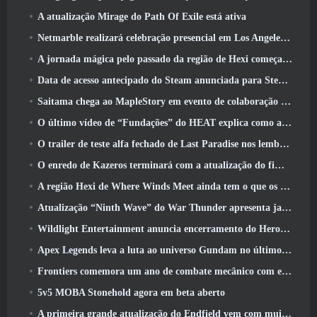
A atualização Mirage do Path Of Exile está ativa
Netmarble realizará celebração presencial em Los Angeles. Antes dos Sete Pecados Capitais: Lançamento de origem
A jornada mágica pelo passado da região de Hexi começa onde os ventos se encontram hoje
Data de acesso antecipado do Steam anunciada para Steampunk ARPG Crystalfall
Saitama chega ao MapleStory em evento de colaboração One-Punch Man
O último vídeo de “Fundações” do HEAT explica como agentes e tanques trabalham juntos
O trailer de teste alfa fechado de Last Paradise nos lembra como é realmente sobreviver ao apocalipse zumbi
O enredo de Kazeros terminará com a atualização do fim do abismo de Lost Ark
A região Hexi de Where Winds Meet ainda tem o que os jogadores amam, ao mesmo tempo que é uma experiência única
Atualização “Ninth Wave” do War Thunder apresenta jatos Rank IX
Wildlight Entertainment anuncia encerramento do Hero Shooter Highguard gratuito
Apex Legends leva a luta ao universo Gundam no último evento de crossover
Frontiers comemora um ano de combate mecânico com eventos de aniversário
5v5 MOBA Stonehold agora em beta aberto
A primeira grande atualização do Endfield vem com muitas otimizações