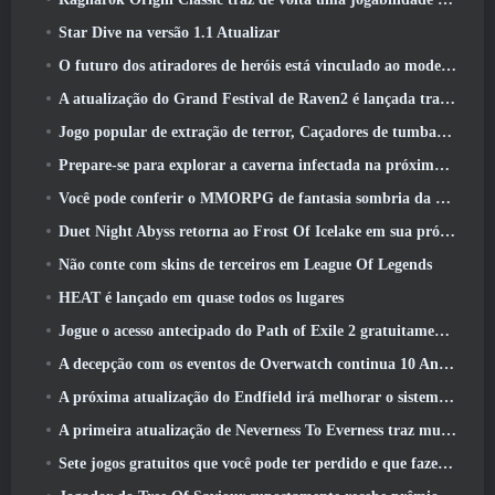
Star Dive na versão 1.1 Atualizar
O futuro dos atiradores de heróis está vinculado ao modelo de serviço ao vivo F2P?
A atualização do Grand Festival de Raven2 é lançada trazendo consigo a nova classe Warlord
Jogo popular de extração de terror, Caçadores de tumbas, Lançamentos no Ocidente
Prepare-se para explorar a caverna infectada na próxima atualização do Eterspire
Você pode conferir o MMORPG de fantasia sombria da Nexon, Embers Of The Uncrown, durante o Steam Next Fest
Duet Night Abyss retorna ao Frost Of Icelake em sua próxima atualização Steampunk
Não conte com skins de terceiros em League Of Legends
HEAT é lançado em quase todos os lugares
Jogue o acesso antecipado do Path of Exile 2 gratuitamente neste fim de semana
A decepção com os eventos de Overwatch continua 10 Aniversário do ano
A próxima atualização do Endfield irá melhorar o sistema de fábrica
A primeira atualização de Neverness To Everness traz muito para a mesa
Sete jogos gratuitos que você pode ter perdido e que fazem parte do Steam Ocean Fest