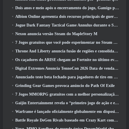
Dois anos e meio após o encerramento do jogo, Gamigo provoca o retorno do MMO medieval Glory Victis
Albion Online apresenta dois recursos principais de guerra de facções na atualização Realm Divided Part II
Jogue Dark Fantasy Tactical Game Annulus durante o Steam Next Fest
Nexon anuncia versão Steam do MapleStory M
7 Jogos gratuitos que você pode experimentar no Steam Next Fest
Throne And Liberty anuncia fusão de regiões e consolidação de servidores
Os caçadores do ARISE chegam ao Fortnite no último evento de colaboração
Digital Extremes Anuncia TennoCon 2026 Data de venda de ingressos
Anunciado teste beta fechado para jogadores de tiro em terceira pessoa
Grinding Gear Games provoca anúncio do Path Of Exile
7 Jogos MMORPG gratuitos com a melhor personalização de personagens
Gaijin Entertainment revela o “primeiro jogo de ação e extração espacial” Star Wrath
Warframe é lançado oficialmente globalmente em dispositivos Android
Battle Royale DeGen Rivals baseado em Crazy Kart combina todas as coisas que você provavelmente não sabia que queria combinadas
Novo, MMO Sandbox de mundo único DreamWorld chegando ao Steam com acesso antecipado