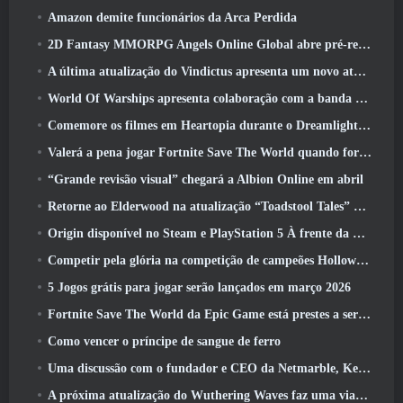
Amazon demite funcionários da Arca Perdida
2D Fantasy MMORPG Angels Online Global abre pré-registro
A última atualização do Vindictus apresenta um novo ataque onde os jogadores enfrentarão o Guardião de Caliburn
World Of Warships apresenta colaboração com a banda sueca de heavy metal Sabaton
Comemore os filmes em Heartopia durante o Dreamlight Cinematics Festival
Valerá a pena jogar Fortnite Save The World quando for grátis?
“Grande revisão visual” chegará a Albion Online em abril
Retorne ao Elderwood na atualização “Toadstool Tales” de Palia
Origin disponível no Steam e PlayStation 5 À frente da marcha 23 Lançar
Competir pela glória na competição de campeões Hollow de New Eridu na próxima atualização do Zenless Zone Zero
5 Jogos grátis para jogar serão lançados em março 2026
Fortnite Save The World da Epic Game está prestes a ser gratuito para jogar
Como vencer o príncipe de sangue de ferro
Uma discussão com o fundador e CEO da Netmarble, Ken Kim, sobre a MONGIL: Mergulho nas Estrelas
A próxima atualização do Wuthering Waves faz uma viagem ao “lado negro”