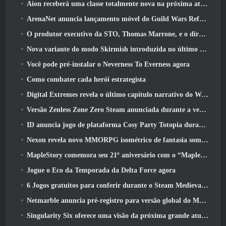
Aion receberá uma classe totalmente nova na próxima atualização do Dread Blade
ArenaNet anuncia lançamento móvel do Guild Wars Reforged
O produtor executivo da STO, Thomas Marrone, e o diretor criativo da Neverwinter, Randy Mosiondz, discutem os jogos e o futuro do Cryptic
Nova variante do modo Skirmish introduzida no último ato de Valorant
Você pode pré-instalar o Neverness To Everness agora
Como combater cada herói estrategista
Digital Extremes revela o último capítulo narrativo do Warframe com novos curtas de anime
Versão Zenless Zone Zero Steam anunciada durante a versão 2.8 Programa Especial
ID anuncia jogo de plataforma Cosy Party Totopia durante o Xbox Showcase, Começa o recrutamento beta
Nexon revela novo MMORPG isométrico de fantasia sombria, Brasas dos sem coroa
MapleStory comemora seu 21º aniversário com o “Maple University Event”
Jogue o Eco da Temporada da Delta Force agora
6 Jogos gratuitos para conferir durante o Steam Medieval Fest
Netmarble anuncia pré-registro para versão global do MMORPG de ficção científica RF Online Next
Singularity Six oferece uma visão da próxima grande atualização de Palia, The Royal Highlands