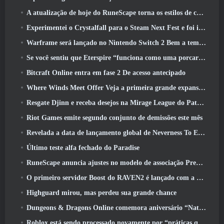
A atualização de hoje do RuneScape torna os estilos de combate originais do MMORPG mais fáceis de aprender
Experimentei o Crystalfall para o Steam Next Fest e foi isso que aprendi
Warframe será lançado no Nintendo Switch 2 Bem a tempo para a próxima grande atualização, O Shadowgrapher
Se você sentiu que Eterspire “funciona como uma porcaria”, O diretor criativo diz que isso não acontece mais
Bitcraft Online entra em fase 2 De acesso antecipado
Where Winds Meet Offer Veja a primeira grande expansão na transmissão ao vivo Hexi
Resgate Djinn e receba desejos na Mirage League do Path Of Exile
Riot Games emite segundo conjunto de demissões este mês
Revelada a data de lançamento global de Neverness To Everness
Último teste alfa fechado do Paradise
RuneScape anuncia ajustes no modelo de associação Premier para levar em conta as mudanças recentes no MMORPG
O primeiro servidor Boost do RAVEN2 é lançado com a atualização de hoje
Highguard mirou, mas perdeu sua grande chance
Dungeons & Dragons Online comemora aniversário “Natural 20” com missões e recompensas especiais
Roblox está sendo processado novamente por “práticas que colocam em perigo e exploram crianças”