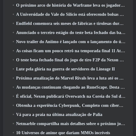
O próximo arco de história do Warframe leva os jogadores a um novo mapa estelar, O Sistema Tau
A Universidade do Vale do Silício está oferecendo bolsas de estudo para jogos e alguns dos requisitos são interessantes
Endfield comemora seis meses de fábricas e tirolesas durante sua próxima atualização
Anunciado o terceiro estágio do teste beta fechado das batalhas de infantaria do War Thunder
Novo trailer do Aniimo é lançado com o lançamento do último teste beta fechado
As coisas ficam um pouco retrô na temporada final 11 Atualizar
O teste beta fechado final do jogo de tiro F2P da Nexon Sudden Attack Zero Point começou hoje
Lute pela glória na guerra de servidores do Lineage II
Próxima atualização do Marvel Rivals leva a luta até os deuses
As mudanças continuam chegando ao RuneScape. Desta vez é a habitação do jogador
É oficial, Nexon publicará Overwatch na Coreia do Sul daqui para frente
Obtenha a experiência Cyberpunk, Completo com ciberpsicose, No próximo evento de crossover do Apex Legends
Vá para a praia na última atualização de Palia
Netmarble compartilha mais detalhes sobre o próximo jogo de nivelamento solo, Nivelamento Solo: KARMA na Anime Expo
10 Universos de anime que dariam MMOs incríveis