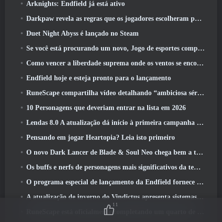
Arknights: Endfield já está ativo
Darkpaw revela as regras que os jogadores escolheram para o próximo servidor Frostreaver do EverQuest
Duet Night Abyss é lançado no Steam
Se você está procurando um novo, Jogo de esportes competitivos, O teste beta fechado do futebol freestyle 2 Está a caminho
Como vencer a liberdade suprema onde os ventos se encontram
Endfield hoje e esteja pronto para o lançamento
RuneScape compartilha vídeo detalhando “ambiciosa série de atualizações de conteúdo”
10 Personagens que deveriam entrar na lista em 2026
Lendas 8.0 A atualização dá início à primeira campanha de 2026
Pensando em jogar Heartopia? Leia isto primeiro
O novo Dark Lancer de Blade & Soul Neo chega bem a tempo para o primeiro aniversário
Os buffs e nerfs de personagens mais significativos da temporada 6
O programa especial de lançamento da Endfield fornece detalhes sobre o sistema de monetização do jogo
A atualização de inverno do Vindictus apresenta sistemas para facilitar a progressão dos jogadores
11
RuneScape está oficialmente completando um quarto de século