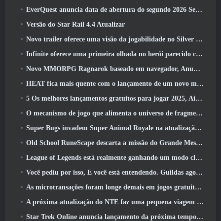
EverQuest anuncia data de abertura do segundo 2026 Servidor de expansão bloqueado por tempo
Versão do Star Rail 4.4 Atualizar
Novo trailer oferece uma visão da jogabilidade no Silver Palace
Infinite oferece uma primeira olhada no herói parecido com uma sereia chegando no SS13: Pós-luz
Novo MMORPG Ragnarok baseado em navegador, Anunciado o Universo Ragnarok
HEAT fica mais quente com o lançamento de um novo mapa do deserto
5 Os melhores lançamentos gratuitos para jogar 2025, Ainda vale a pena jogar 2026?
O mecanismo de jogo que alimenta o universo de fragmentos únicos do Eve Online agora é de código aberto
Super Bugs invadem Super Animal Royale na atualização ‘Super Natural’
Old School RuneScape descarta a missão do Grande Mestre ‘The Blood Moon Rises’, Encerrando uma missão de 20 anos
League of Legends está realmente ganhando um modo clássico
Você pediu por isso, E você está entendendo. Guildas agora estão disponíveis em Eterspire
As microtransações foram longe demais em jogos gratuitos?
A próxima atualização do NTE faz uma pequena viagem paralela a um jogo de mesa de fantasia
Star Trek Online anuncia lançamento da próxima temporada “Undiscovered”