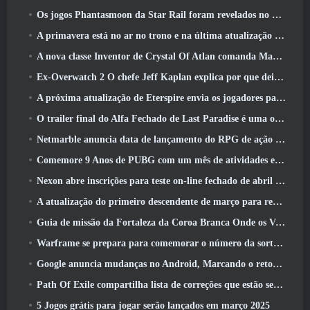
Os jogos Phantasmoon da Star Rail foram revelados no 4.1 Programa Especial
A primavera está no ar no trono e na última atualização do Liberty
A nova classe Inventor de Crystal Of Atlan comanda Magitech Mechs em batalha
Ex-Overwatch 2 O chefe Jeff Kaplan explica por que deixou a Blizzard
A próxima atualização de Eterspire envia os jogadores para as minas anãs
O trailer final do Alfa Fechado de Last Paradise é uma obra de arte pequena, mas aterrorizante
Netmarble anuncia data de lançamento do RPG de ação para domar monstros Mongil: Mergulho nas Estrelas
Comemore 9 Anos de PUBG com um mês de atividades especiais
Nexon abre inscrições para teste on-line fechado de abril do MapleStory Classic World
A atualização do primeiro descendente de março para reequilibrar Sharen e também introduzir novo conteúdo
Guia de missão da Fortaleza da Coroa Branca Onde os Ventos Encontram
Warframe se prepara para comemorar o número da sorte 13 Com eventos de aniversário
Google anuncia mudanças no Android, Marcando o retorno do Fortnite à Play Store
Path Of Exile compartilha lista de correções que estão sendo trabalhadas após o lançamento do Mirage
5 Jogos grátis para jogar serão lançados em março 2025