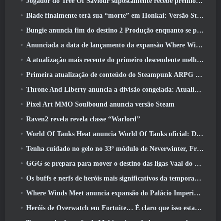
Jogador do Tree Of Saviour supostamente recebe prêmio especial por gastar US$ 100 mil no jogo
Blade finalmente terá sua “morte” em Honkai: Versão Star Rail 4.3
Bungie anuncia fim do destino 2 Produção enquanto se preparam para trabalhar em novos projetos
Anunciada a data de lançamento da expansão Where Winds Meet “Imperial Palace”
A atualização mais recente do primeiro descendente melhora o ciclo agrícola e atualiza o modo Onslaught
Primeira atualização de conteúdo do Steampunk ARPG Crystalfall para abordar “principais preocupações dos jogadores”
Throne And Liberty anuncia a divisão congelada: Atualização Nix
Pixel Art MMO Soulbound anuncia versão Steam
Raven2 revela revela classe “Warlord”
World Of Tanks Heat anuncia World Of Tanks oficial: Data de lançamento do HEAT
Tenha cuidado no gelo no 33º módulo de Neverwinter, Frio cortante
GGG se prepara para mover o destino das ligas Vaal do Path Of Exile 2 antes do lançamento do Return Of The Ancients
Os buffs e nerfs de heróis mais significativos da temporada 8
Where Winds Meet anuncia expansão do Palácio Imperial e compartilha um roteiro de conteúdo “massivo”
Heróis de Overwatch em Fortnite… É claro que isso estava prestes a acontecer