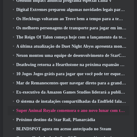
Genshin Impact anuncia programa especial Luna V
Digital Extremes preparou algumas novidades legais para comemorar o ano novo lunar no Warframe
Os Heckbugs voltaram ao Trove bem a tempo para a temporada do amor
Os melhores personagens de transporte para jogar em impasse
The Reign Of Talon começa hoje com o lançamento da temporada Overwatch 1: Conquista
A última atualização do Duet Night Abyss apresenta montagens
Nexon montou uma equipe de desenvolvimento de StarCraft Shooter de acordo com relatório do canal coreano
Deathwing retorna a Hearthstone na próxima expansão do Cataclismo
10 Jogos Jogos grátis para jogar que você pode ter esquecido que estão participando do PvP Fest do Steam
Mar de Remanescentes quer navegar direto para a grandeza
Ex-executivo da Amazon Games Studios liderará a publicação ocidental da Aion 2
O sistema de instalações compartilhadas da Endfield fala sobre os jogadores
Super Animal Royale comemora o ano novo lunar com três semanas de eventos de super cavalos
Próximo destino da Star Rail, Planarcádia
BLINDSPOT agora em acesso antecipado no Steam