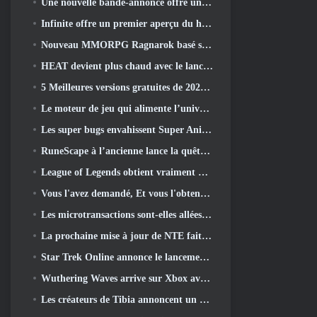
Une nouvelle bande-annonce offre un aperçu du gameplay de Silver Palace
Infinite offre un premier aperçu du héros ressemblant à une sirène à venir dans le printemps-été 2013: Lumière du soir
Nouveau MMORPG Ragnarok basé sur un navigateur, L'univers Ragnarok annoncé
HEAT devient plus chaud avec le lancement d'une nouvelle carte du désert
5 Meilleures versions gratuites de 2025, Vaut-il toujours la peine d'y jouer 2026?
Le moteur de jeu qui alimente l’univers mono-fragment d’Eve Online est désormais open source
Les super bugs envahissent Super Animal Royale dans la mise à jour « Super Natural »
RuneScape à l’ancienne lance la quête du grand maître « La Lune de sang se lève », Mettre fin à une série de quêtes de 20 ans
League of Legends obtient vraiment un mode classique
Vous l'avez demandé, Et vous l'obtenez. Les guildes sont maintenant disponibles dans Eterspire
Les microtransactions sont-elles allées trop loin dans les jeux gratuits?
La prochaine mise à jour de NTE fait un petit détour dans un jeu de table fantastique
Star Trek Online annonce le lancement de la prochaine saison « Undiscovered »
Wuthering Waves arrive sur Xbox avec la version 3.5 Mise à jour
Les créateurs de Tibia annoncent un nouveau test du MMORPG Zombie à l'ancienne, Persister en ligne