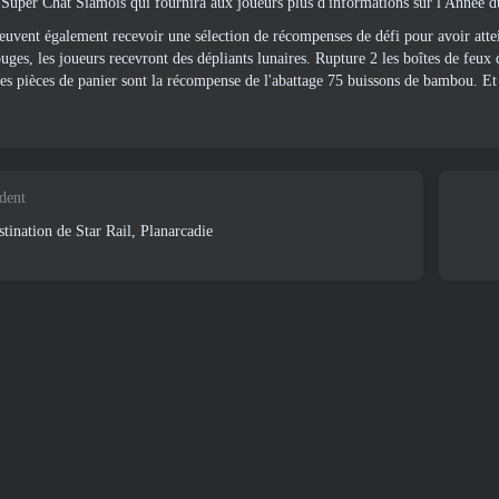
uper Chat Siamois qui fournira aux joueurs plus d'informations sur l'Année d
euvent également recevoir une sélection de récompenses de défi pour avoir attei
uges, les joueurs recevront des dépliants lunaires. Rupture 2 les boîtes de feux
es pièces de panier sont la récompense de l'abattage 75 buissons de bambou. E
édent
tination de Star Rail, Planarcadie