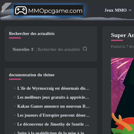
Jeux MMO
Rechercher des actualités
Super An
Publié le 7 fév
Nouvelles
Rechercher des actualités
documentation du thème
L'île de Wyrmscraig est désormais disponible à l'exploration dans Old School RuneScape
Les meilleurs jeux gratuits à apprécier avec votre équipe (2026)
Kakao Games annonce un nouveau RPG d'action, Jeune gardienne
Les joueurs d'Eterspire peuvent désormais voyager un peu dans le temps… en guise de régal
Le découvreur de Jimothy de Seattle a des liens avec ArenaNet, Alors bien sûr, ils l’ajoutent à Guild Wars 2
Suite à la malédiction de la mise à jour Allflame, Path Of Exile annonce plusieurs changements basés sur les commentaires