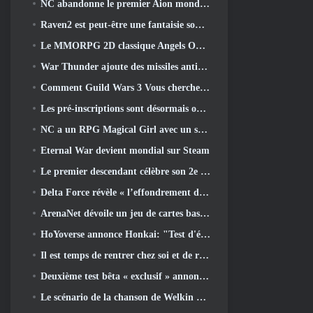
NC abandonne le premier Aion mondial 2 Vidéo des développeurs, Partager des détails sur le jeu
Raven2 est peut-être une fantaisie sombre, Mais cela n’arrête pas les plaisirs de l’été
Le MMORPG 2D classique Angels Online est lancé aujourd'hui dans le monde entier
War Thunder ajoute des missiles anti-radiations et une mesure de soutien électronique dans la mise à jour de la cavalerie lourde
Comment Guild Wars 3 Vous cherchez peut-être à innover dans l’espace MMO
Les pré-inscriptions sont désormais ouvertes pour le MIRESI de Smilegate: Un avenir invisible
NC a un RPG Magical Girl avec un style artistique inspiré de l’anime des années 90 en préparation
Eternal War devient mondial sur Steam
Le premier descendant célèbre son 2e anniversaire avec Descendant Fest 2026 Flux
Delta Force révèle « l’effondrement de la saison », annonce la collaboration Rainbow Six Siege
ArenaNet dévoile un jeu de cartes basé sur Guild Wars, Lié par la brume
HoYoverse annonce Honkai: "Test d'évolution" de l'anime Nexus
Il est temps de rentrer chez soi et de restaurer la retraite heureuse là où les vents se rencontrent
Deuxième test bêta « exclusif » annoncé pour les tireurs de survie en équipe qui prennent du temps
Le scénario de la chanson de Welkin Moon de Genshin Impact touche à sa fin.. Sur la Lune