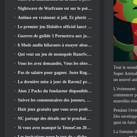
Nightwave de Warframe est sur le point de revenir de manière choquante
Aniimo est vraiment si joli, Et plutôt cool
Le premier jeu Hololive officiel lancé cette semaine
Guerres de guilde 3 Permettra aux joueurs de découvrir le monde de la Tyrie avant le réveil des dragons anciens
6 Mods audio hilarants à essayer absolument pour Marvel Rivals
Qui veut un jeu de monopole RuneScape? Parce qu'on est en route
Vous les avez demandés, Vous les obtenez. Les dragons arrivent sur Albion Online
Tout le monde
Pas de salaire pour gagner. Juste Ragnarök. Origin Classic est lancé en juillet 23
Super Animal 
un nouvel ani
La dernière mise à jour de Raven2 présente le système d'éveil des compétences, Donner aux joueurs plus de moyens d'améliorer leurs compétences
L'événement e
Aion 2 Packs du fondateur disponibles à l'achat, Complet avec cinq jours d'accès anticipé
commencer par
Suivre les commentaires des joueurs, Les joueurs de League Of Legends Classic n’auront pas à payer pour les skins classiques
nouvelles ém
Huit jeux gratuits que vous avez probablement négligés et qui font partie du Train Fest de Steam
Pendant l'évé
Des enveloppe
NC partage des détails sur le prochain accès anticipé d’Aion 2
quoi en faire.
Si vous avez manqué la TennoCon 2026, Digital Extremes partage tous les panneaux
La fontaine 
Les invitations pour le test de « dichotomie » du Silver Palace sont envoyées