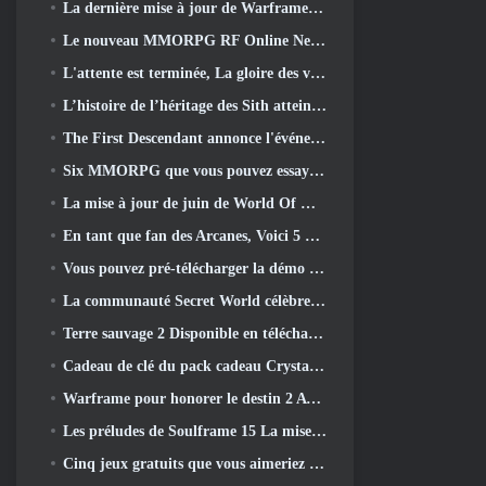
La dernière mise à jour de Warframe célèbre tous les papas de l'espace
Le nouveau MMORPG RF Online Next sur le thème Mech de Netmarble sera lancé à l'échelle mondiale
L'attente est terminée, La gloire des vaincus est revenue
L’histoire de l’héritage des Sith atteint sa conclusion aujourd’hui dans la dernière mise à jour de SWTOR
The First Descendant annonce l'événement de collaboration EVANGELION
Six MMORPG que vous pouvez essayer pendant le Steam Next Fest
La mise à jour de juin de World Of Warships célèbre le jour de l'indépendance des États-Unis avec une nouvelle campagne narrative
En tant que fan des Arcanes, Voici 5 Choses que je veux voir du MMO Riot
Vous pouvez pré-télécharger la démo Steam Next Fest de Embers Of The Uncrowned demain
La communauté Secret World célèbre son 14e anniversaire avec un mystère qu'ils doivent résoudre ensemble
Terre sauvage 2 Disponible en téléchargement gratuitement (Et garde) Pour une durée limitée
Cadeau de clé du pack cadeau Crystal Saga Nova
Warframe pour honorer le destin 2 Avec une activité et un titre spéciaux dans le jeu
Les préludes de Soulframe 15 La mise à jour retravaille le butin et la pêche
Cinq jeux gratuits que vous aimeriez peut-être essayer pendant le Bullet Fest