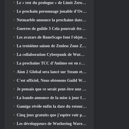
Le « test du prologue » de Limit Zero Breakers commence aujourd’hui
Le prochain personnage jouable d’Overwatch semble être un chef du crime cyborg surmené
Netmarble annonce la prochaine date de lancement de Global RF Online
Guerres de guilde 3 Cela pourrait être exactement ce dont l’industrie du MMO a besoin en ce moment
Les avatars de RuneScape font l'objet d'une refonte dans la plus grande mise à jour visuelle du jeu au cours des dix dernières années
La troisième saison de Zenless Zone Zero commence par un voyage sur une île de Bangboo dans le ciel, Et vers la plateforme Steam
La collaboration Cyberpunk de Wuthering Waves est exactement ce que j'attends de mes événements crossover de jeux vidéo
La prochaine TCC d’Aniimo est en route… ET, Nous avons une fenêtre de lancement officielle
Aion 2 Global sera lancé sur Steam et Purple plus tard cette année
C'est officiel, Nous obtenons Guild Wars 3
Je pensais que ce serait peut-être une erreur pour Neverness To Everness d'organiser l'événement Porsche Collab Gacha si tôt, Mais j'avais tort
La bande-annonce de la mise à jour finale du contenu de Destiny 2 est un cri de ralliement
Gamigo révèle enfin la date du retour de Gloria Victis, Survivra-t-il la deuxième fois?
Cinq jeux gratuits que j'espère voir pendant le Summer Game Fest
Les développeurs de Wuthering Waves discutent de la création de la séquence de combat Lahai-Roi Mech