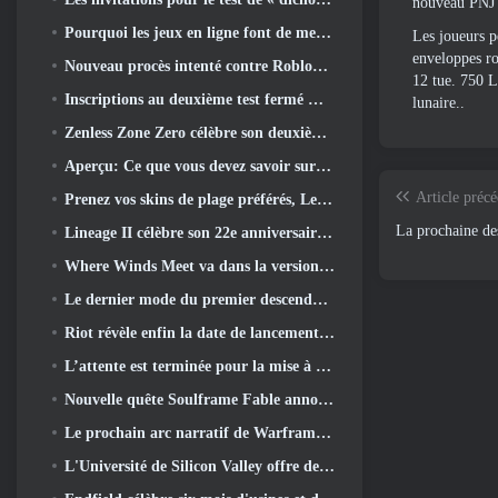
nouveau PNJ S
Pourquoi les jeux en ligne font de meilleurs anime que les anime ne créent des jeux
Les joueurs p
enveloppes ro
Nouveau procès intenté contre Roblox dans l'Oregon pour un incident de toilettage d'enfants
12 tue. 750 L
Inscriptions au deuxième test fermé mondial de Global MapleStory Classic
lunaire..
Zenless Zone Zero célèbre son deuxième anniversaire en offrant aux joueurs le choix d'un agent gratuit de rang S
Aperçu: Ce que vous devez savoir sur le jeu de collection de créatures de HoYoverse, Honkai: Lien âme
Article préc
Prenez vos skins de plage préférés, Les Jeux d'été sont de retour sur Overwatch
La prochaine des
Lineage II célèbre son 22e anniversaire avec un album vinyle en édition collector
Where Winds Meet va dans la version "Eastern Steampunk" 2.0
Le dernier mode du premier descendant rassemble les batailles difficiles d'interception du vide et les profondeurs.
Riot révèle enfin la date de lancement du mode classique de League Of Legends
L’attente est terminée pour la mise à jour du logement des grands joueurs de RuneScape
Nouvelle quête Soulframe Fable annoncée
Le prochain arc narratif de Warframe emmène les joueurs vers une toute nouvelle carte des étoiles, Le système Tau
L'Université de Silicon Valley offre des bourses pour les jeux et certaines des exigences sont intéressantes