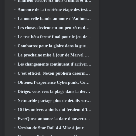
Endfield célèbre six mois d'usines et de tyroliennes lors de sa prochaine mise à jour
Annonce de la troisième étape des tests bêta fermés des batailles d'infanterie de War Thunder
La nouvelle bande-annonce d'Aniimo sort avec le lancement du dernier test bêta fermé
Les choses deviennent un peu rétro dans la saison des finales 11 Mise à jour
Le test bêta fermé final pour le jeu de tir F2P de Nexon Sudden Attack Zero Point a débuté aujourd'hui
Combattez pour la gloire dans la guerre des serveurs de Lineage II
La prochaine mise à jour de Marvel Rivals amène le combat contre les dieux
Les changements continuent d'arriver dans RuneScape. Cette fois, c'est le logement des joueurs
C'est officiel, Nexon publiera désormais Overwatch en Corée du Sud
Obtenez l'expérience Cyberpunk, Complet avec la cyberpsychose, Dans le prochain événement crossover d’Apex Legends
Dirigez-vous vers la plage dans la dernière mise à jour de Palia
Netmarble partage plus de détails sur le prochain jeu de mise à niveau solo, Mise à niveau en solo: KARMA à l’Anime Expo
10 Des univers animés qui feraient d’incroyables MMO
EverQuest annonce la date d'ouverture du deuxième 2026 Serveur d'extension temporisé
Version de Star Rail 4.4 Mise à jour