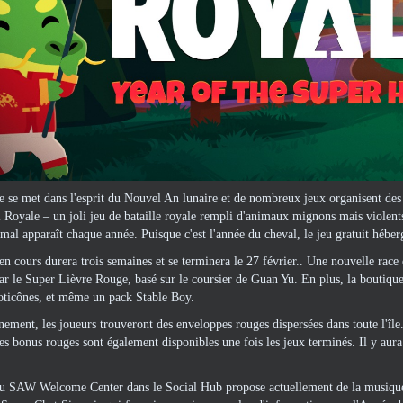
 se met dans l'esprit du Nouvel An lunaire et de nombreux jeux organisent de
Royale – un joli jeu de bataille royale rempli d'animaux mignons mais violents
mal apparaît chaque année. Puisque c'est l'année du cheval, le jeu gratuit héber
n cours durera trois semaines et se terminera le 27 février.. Une nouvelle rac
 le Super Lièvre Rouge, basé sur le coursier de Guan Yu. En plus, la boutiqu
oticônes, et même un pack Stable Boy.
nement, les joueurs trouveront des enveloppes rouges dispersées dans toute l'île.
s bonus rouges sont également disponibles une fois les jeux terminés. Il y aura ég
du SAW Welcome Center dans le Social Hub propose actuellement de la musique 