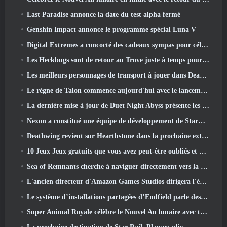
Last Paradise annonce la date du test alpha fermé
Genshin Impact annonce le programme spécial Luna V
Digital Extremes a concocté des cadeaux sympas pour célébrer le nouvel an lunaire dans Warframe
Les Heckbugs sont de retour au Trove juste à temps pour la saison de l'amour
Les meilleurs personnages de transport à jouer dans Deadlock
Le règne de Talon commence aujourd'hui avec le lancement de la saison Overwatch 1: Conquête
La dernière mise à jour de Duet Night Abyss présente les montures
Nexon a constitué une équipe de développement de StarCraft Shooter selon un rapport du magasin coréen
Deathwing revient sur Hearthstone dans la prochaine extension Cataclysm
10 Jeux Jeux gratuits que vous avez peut-être oubliés et qui participent au PvP Fest de Steam
Sea of ​​Remnants cherche à naviguer directement vers la grandeur
L'ancien directeur d'Amazon Games Studios dirigera l'édition occidentale d'Aion 2
Le système d’installations partagées d’Endfield parle des joueurs
Super Animal Royale célèbre le Nouvel An lunaire avec trois semaines d'événements Super Horse