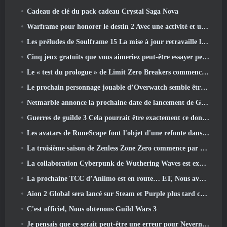
Cadeau de clé du pack cadeau Crystal Saga Nova
Warframe pour honorer le destin 2 Avec une activité et un titre spéciaux dans le jeu
Les préludes de Soulframe 15 La mise à jour retravaille le butin et la pêche
Cinq jeux gratuits que vous aimeriez peut-être essayer pendant le Bullet Fest
Le « test du prologue » de Limit Zero Breakers commence aujourd’hui
Le prochain personnage jouable d’Overwatch semble être un chef du crime cyborg surmené
Netmarble annonce la prochaine date de lancement de Global RF Online
Guerres de guilde 3 Cela pourrait être exactement ce dont l’industrie du MMO a besoin en ce moment
Les avatars de RuneScape font l'objet d'une refonte dans la plus grande mise à jour visuelle du jeu au cours des dix dernières années
La troisième saison de Zenless Zone Zero commence par un voyage sur une île de Bangboo dans le ciel, Et vers la plateforme Steam
La collaboration Cyberpunk de Wuthering Waves est exactement ce que j'attends de mes événements crossover de jeux vidéo
La prochaine TCC d’Aniimo est en route… ET, Nous avons une fenêtre de lancement officielle
Aion 2 Global sera lancé sur Steam et Purple plus tard cette année
C'est officiel, Nous obtenons Guild Wars 3
Je pensais que ce serait peut-être une erreur pour Neverness To Everness d'organiser l'événement Porsche Collab Gacha si tôt, Mais j'avais tort