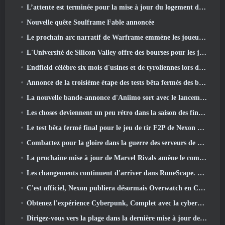
L’attente est terminée pour la mise à jour du logement des grands joueurs de RuneScape
Nouvelle quête Soulframe Fable annoncée
Le prochain arc narratif de Warframe emmène les joueurs vers une toute nouvelle carte des étoiles, Le système Tau
L'Université de Silicon Valley offre des bourses pour les jeux et certaines des exigences sont intéressantes
Endfield célèbre six mois d'usines et de tyroliennes lors de sa prochaine mise à jour
Annonce de la troisième étape des tests bêta fermés des batailles d'infanterie de War Thunder
La nouvelle bande-annonce d'Aniimo sort avec le lancement du dernier test bêta fermé
Les choses deviennent un peu rétro dans la saison des finales 11 Mise à jour
Le test bêta fermé final pour le jeu de tir F2P de Nexon Sudden Attack Zero Point a débuté aujourd'hui
Combattez pour la gloire dans la guerre des serveurs de Lineage II
La prochaine mise à jour de Marvel Rivals amène le combat contre les dieux
Les changements continuent d'arriver dans RuneScape. Cette fois, c'est le logement des joueurs
C'est officiel, Nexon publiera désormais Overwatch en Corée du Sud
Obtenez l'expérience Cyberpunk, Complet avec la cyberpsychose, Dans le prochain événement crossover d’Apex Legends
Dirigez-vous vers la plage dans la dernière mise à jour de Palia