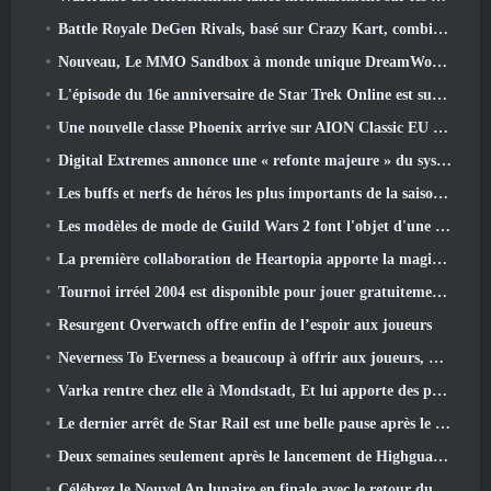
Battle Royale DeGen Rivals, basé sur Crazy Kart, combine toutes les choses que vous ne saviez probablement pas que vous vouliez combiner
Nouveau, Le MMO Sandbox à monde unique DreamWorld arrive sur Steam en accès anticipé
L'épisode du 16e anniversaire de Star Trek Online est supprimé dans le cadre de la mise à jour « Corruption »
Une nouvelle classe Phoenix arrive sur AION Classic EU dans la mise à jour « Ignite »
Digital Extremes annonce une « refonte majeure » du système de progression des joueurs de Soulframe
Les buffs et nerfs de héros les plus importants de la saison 6.5
Les modèles de mode de Guild Wars 2 font l'objet d'une refonte basée sur les commentaires des joueurs
La première collaboration de Heartopia apporte la magie de l'amitié de mon petit poney
Tournoi irréel 2004 est disponible pour jouer gratuitement et Epic ne poursuivra personne pour cela
Resurgent Overwatch offre enfin de l’espoir aux joueurs
Neverness To Everness a beaucoup à offrir aux joueurs, Particulièrement amusant
Varka rentre chez elle à Mondstadt, Et lui apporte des problèmes dans la mise à jour Luna V de Genshin Impact
Le dernier arrêt de Star Rail est une belle pause après le traumatisme
Deux semaines seulement après le lancement de Highguard, Wildlight Entertainment annonce des licenciements
Célébrez le Nouvel An lunaire en finale avec le retour du « mode Bank It »