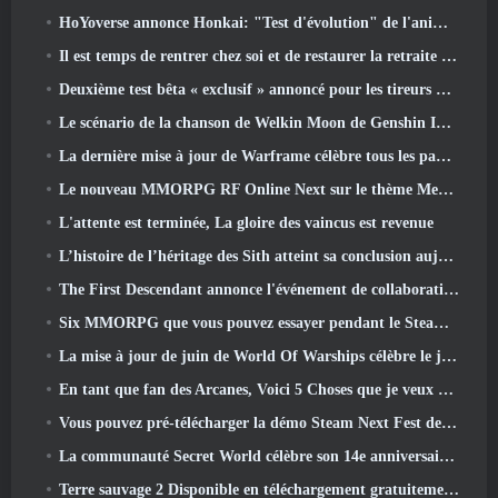
HoYoverse annonce Honkai: "Test d'évolution" de l'anime Nexus
Il est temps de rentrer chez soi et de restaurer la retraite heureuse là où les vents se rencontrent
Deuxième test bêta « exclusif » annoncé pour les tireurs de survie en équipe qui prennent du temps
Le scénario de la chanson de Welkin Moon de Genshin Impact touche à sa fin.. Sur la Lune
La dernière mise à jour de Warframe célèbre tous les papas de l'espace
Le nouveau MMORPG RF Online Next sur le thème Mech de Netmarble sera lancé à l'échelle mondiale
L'attente est terminée, La gloire des vaincus est revenue
L’histoire de l’héritage des Sith atteint sa conclusion aujourd’hui dans la dernière mise à jour de SWTOR
The First Descendant annonce l'événement de collaboration EVANGELION
Six MMORPG que vous pouvez essayer pendant le Steam Next Fest
La mise à jour de juin de World Of Warships célèbre le jour de l'indépendance des États-Unis avec une nouvelle campagne narrative
En tant que fan des Arcanes, Voici 5 Choses que je veux voir du MMO Riot
Vous pouvez pré-télécharger la démo Steam Next Fest de Embers Of The Uncrowned demain
La communauté Secret World célèbre son 14e anniversaire avec un mystère qu'ils doivent résoudre ensemble
Terre sauvage 2 Disponible en téléchargement gratuitement (Et garde) Pour une durée limitée