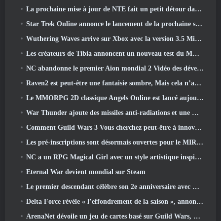
La prochaine mise à jour de NTE fait un petit détour dans un jeu de table fantastique
Star Trek Online annonce le lancement de la prochaine saison « Undiscovered »
Wuthering Waves arrive sur Xbox avec la version 3.5 Mise à jour
Les créateurs de Tibia annoncent un nouveau test du MMORPG Zombie à l'ancienne, Persister en ligne
NC abandonne le premier Aion mondial 2 Vidéo des développeurs, Partager des détails sur le jeu
Raven2 est peut-être une fantaisie sombre, Mais cela n’arrête pas les plaisirs de l’été
Le MMORPG 2D classique Angels Online est lancé aujourd'hui dans le monde entier
War Thunder ajoute des missiles anti-radiations et une mesure de soutien électronique dans la mise à jour de la cavalerie lourde
Comment Guild Wars 3 Vous cherchez peut-être à innover dans l’espace MMO
Les pré-inscriptions sont désormais ouvertes pour le MIRESI de Smilegate: Un avenir invisible
NC a un RPG Magical Girl avec un style artistique inspiré de l’anime des années 90 en préparation
Eternal War devient mondial sur Steam
Le premier descendant célèbre son 2e anniversaire avec Descendant Fest 2026 Flux
Delta Force révèle « l’effondrement de la saison », annonce la collaboration Rainbow Six Siege
ArenaNet dévoile un jeu de cartes basé sur Guild Wars, Lié par la brume