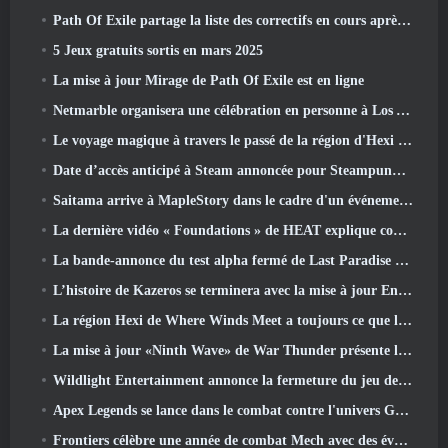
Path Of Exile partage la liste des correctifs en cours après le lancement de Mirage
5 Jeux gratuits sortis en mars 2025
La mise à jour Mirage de Path Of Exile est en ligne
Netmarble organisera une célébration en personne à Los Angeles. Avant les sept péchés capitaux: Lancement d'origine
Le voyage magique à travers le passé de la région d'Hexi commence là où les vents se rencontrent aujourd'hui
Date d’accès anticipé à Steam annoncée pour Steampunk ARPG Crystalfall
Saitama arrive à MapleStory dans le cadre d'un événement de collaboration One-Punch Man
La dernière vidéo « Foundations » de HEAT explique comment les agents et les réservoirs travaillent ensemble
La bande-annonce du test alpha fermé de Last Paradise nous rappelle à quoi ressemble vraiment la survie à l'apocalypse zombie
L’histoire de Kazeros se terminera avec la mise à jour Ends Of The Abyss de Lost Ark
La région Hexi de Where Winds Meet a toujours ce que les joueurs aiment tout en étant une expérience unique
La mise à jour «Ninth Wave» de War Thunder présente les jets de rang IX
Wildlight Entertainment annonce la fermeture du jeu de tir gratuit Highguard
Apex Legends se lance dans le combat contre l'univers Gundam dans le dernier événement crossover
Frontiers célèbre une année de combat Mech avec des événements d'anniversaire