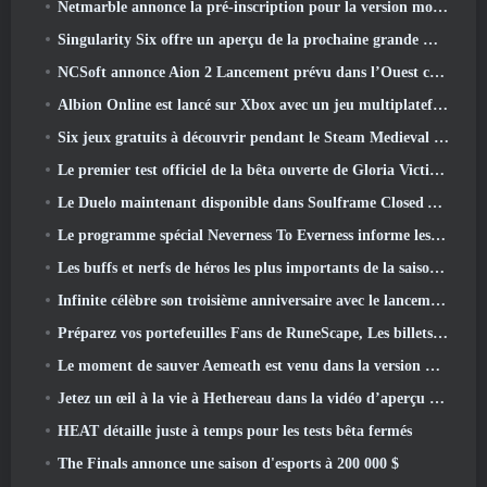
Netmarble annonce la pré-inscription pour la version mondiale du MMORPG de science-fiction RF Online Next
Singularity Six offre un aperçu de la prochaine grande mise à jour de Palia The Royal Highlands
NCSoft annonce Aion 2 Lancement prévu dans l’Ouest cette année
Albion Online est lancé sur Xbox avec un jeu multiplateforme complet
Six jeux gratuits à découvrir pendant le Steam Medieval Fest
Le premier test officiel de la bêta ouverte de Gloria Victis démarre aujourd’hui
Le Duelo maintenant disponible dans Soulframe Closed Alpha
Le programme spécial Neverness To Everness informe les joueurs de ce à quoi s'attendre lors des lancements
Les buffs et nerfs de héros les plus importants de la saison 7.5
Infinite célèbre son troisième anniversaire avec le lancement de Lunaria SS12 aujourd'hui
Préparez vos portefeuilles Fans de RuneScape, Les billets pour le RuneFest sont sur le point d'être mis en vente
Le moment de sauver Aemeath est venu dans la version Wuthering Waves 3.3 Mise à jour
Jetez un œil à la vie à Hethereau dans la vidéo d’aperçu du gameplay du lancement de Neverness To Everness
HEAT détaille juste à temps pour les tests bêta fermés
The Finals annonce une saison d'esports à 200 000 $