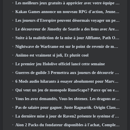
Les meilleurs jeux gratuits à apprécier avec votre équipe (2026)
Kakao Games annonce un nouveau RPG d'action, Jeune gardienne
Les joueurs d'Eterspire peuvent désormais voyager un peu dans le temps… en guise de régal
Le découvreur de Jimothy de Seattle a des liens avec ArenaNet, Alors bien sûr, ils l’ajoutent à Guild Wars 2
Suite à la malédiction de la mise à jour Allflame, Path Of Exile annonce plusieurs changements basés sur les commentaires
Nightwave de Warframe est sur le point de revenir de manière choquante
Aniimo est vraiment si joli, Et plutôt cool
Le premier jeu Hololive officiel lancé cette semaine
Guerres de guilde 3 Permettra aux joueurs de découvrir le monde de la Tyrie avant le réveil des dragons anciens
6 Mods audio hilarants à essayer absolument pour Marvel Rivals
Qui veut un jeu de monopole RuneScape? Parce qu'on est en route
Vous les avez demandés, Vous les obtenez. Les dragons arrivent sur Albion Online
Pas de salaire pour gagner. Juste Ragnarök. Origin Classic est lancé en juillet 23
La dernière mise à jour de Raven2 présente le système d'éveil des compétences, Donner aux joueurs plus de moyens d'améliorer leurs compétences
Aion 2 Packs du fondateur disponibles à l'achat, Complet avec cinq jours d'accès anticipé