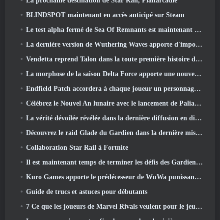
La prochaine destination de Star Rail, Planarcadie
BLINDSPOT maintenant en accès anticipé sur Steam
Le test alpha fermé de Sea Of Remnants est maintenant en ligne
La dernière version de Wuthering Waves apporte d'importantes baisses de savoir et des changements de qualité de vie
Vendetta reprend Talon dans la toute première histoire d'un an dans Overwatch (Pas de "2", Blizzard abandonne ça)
La morphose de la saison Delta Force apporte une nouvelle carte, Modes, Et améliorations demandées par les joueurs
Endfield Patch accordera à chaque joueur un personnage six étoiles gratuit de son choix
Célébrez le Nouvel An lunaire avec le lancement de Palia's Winter Wonder: Mise à jour du Nouvel An de Riffrocin
La vérité dévoilée révélée dans la dernière diffusion en direct
Découvrez le raid Glade du Gardien dans la dernière mise à jour de Guild Wars 2, à partir d'aujourd'hui
Collaboration Star Rail à Fortnite
Il est maintenant temps de terminer les défis des Gardiens de la Flamme sur Path of Exile pendant Legacy Of Phrecia
Kuro Games apporte le prédécesseur de WuWa punissant Grey Raven sur Steam
Guide de trucs et astuces pour débutants
7 Ce que les joueurs de Marvel Rivals veulent pour le jeu 2026