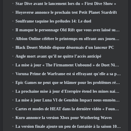
Star Dive avant le lancement lors du « First Dive Show »
Hoyoverse annonce le prochain test Petit Planet Stardrift
Soulframe taquine les préludes 14: Le duel
Il manque le personnage Old Rift que vous avez laissé sur le serveur Dead? Gamigo a une solution pour ça
Albion Online célèbre le printemps en offrant aux joueurs une jolie monture de lapin
Black Desert Mobile dispose désormais d'un lanceur PC
Angle mort avant qu’il ne quitte l’accès anticipé
La mise à jour « The Firmament Unbound » de Duet Night Abyss conclut l’histoire de Huaxu
Voruna Prime de Warframe est si effrayant qu'elle a sa propre bande-annonce de bande rouge
Epic Games ne peut que se blâmer pour les problèmes récents
La prochaine mise à jour d'Eterspire étend les mines naines et propose une refonte complète des combats contre les boss
La mise à jour Luna VI de Genshin Impact nous emmène à cet endroit dont Mondstadt continue de parler mais que nous n'avons jamais vu
Cartes et modes de HEAT dans la dernière vidéo « Foundations »
Kuro annonce la version Xbox pour Wuthering Waves
La version finale ajoute un peu de fantaisie à la saison 10 Lancements