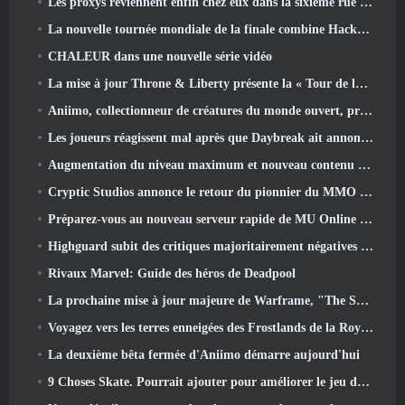
Les proxys reviennent enfin chez eux dans la sixième rue dans la version Zenless Zone Zero 2.6 Mise à jour
La nouvelle tournée mondiale de la finale combine Hackout et lasers orbitaux
CHALEUR dans une nouvelle série vidéo
La mise à jour Throne & Liberty présente la « Tour de la cupidité » générée aléatoirement
Aniimo, collectionneur de créatures du monde ouvert, prend les bonnes notes
Les joueurs réagissent mal après que Daybreak ait annoncé son intention de sauter les feuilles de route pour EverQuest et EQ2
Augmentation du niveau maximum et nouveau contenu révélé dans Phantasy Star Online 2: Flux de vagues de titres NGS
Cryptic Studios annonce le retour du pionnier du MMO Jack Emmert en tant que PDG
Préparez-vous au nouveau serveur rapide de MU Online pendant le pré-événement
Highguard subit des critiques majoritairement négatives après son lancement
Rivaux Marvel: Guide des héros de Deadpool
La prochaine mise à jour majeure de Warframe, "The Shadowgrapher" arrivera en mars
Voyagez vers les terres enneigées des Frostlands de la Roya dans la prochaine version de Wuthering Waves 3.1
La deuxième bêta fermée d'Aniimo démarre aujourd'hui
9 Choses Skate. Pourrait ajouter pour améliorer le jeu dans 2026