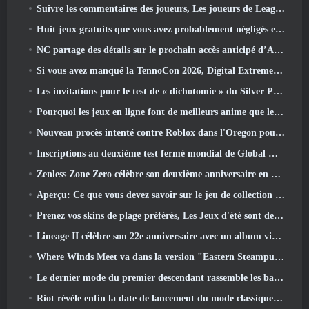
Suivre les commentaires des joueurs, Les joueurs de League Of Legends Classic n’auront pas à payer pour les skins classiques
Huit jeux gratuits que vous avez probablement négligés et qui font partie du Train Fest de Steam
NC partage des détails sur le prochain accès anticipé d’Aion 2
Si vous avez manqué la TennoCon 2026, Digital Extremes partage tous les panneaux
Les invitations pour le test de « dichotomie » du Silver Palace sont envoyées
Pourquoi les jeux en ligne font de meilleurs anime que les anime ne créent des jeux
Nouveau procès intenté contre Roblox dans l'Oregon pour un incident de toilettage d'enfants
Inscriptions au deuxième test fermé mondial de Global MapleStory Classic
Zenless Zone Zero célèbre son deuxième anniversaire en offrant aux joueurs le choix d'un agent gratuit de rang S
Aperçu: Ce que vous devez savoir sur le jeu de collection de créatures de HoYoverse, Honkai: Lien âme
Prenez vos skins de plage préférés, Les Jeux d'été sont de retour sur Overwatch
Lineage II célèbre son 22e anniversaire avec un album vinyle en édition collector
Where Winds Meet va dans la version "Eastern Steampunk" 2.0
Le dernier mode du premier descendant rassemble les batailles difficiles d'interception du vide et les profondeurs.
Riot révèle enfin la date de lancement du mode classique de League Of Legends