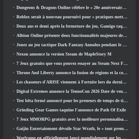
Dungeons & Dragons Online célèbre le « 20e anniversaire de Natural » avec une quête spéciale et des récompenses
Roblox serait à nouveau poursuivi pour « pratiques mettant en danger et exploitant des enfants »
Deux ans et demi après la fermeture du jeu, Gamigo taquine le retour du MMO médiéval Glory Victis
Albion Online présente deux fonctionnalités majeures de guerre de factions dans la mise à jour Realm Divided Part II
Jouez au jeu tactique Dark Fantasy Annulus pendant le prochain festival Steam
Nexon annonce la version Steam de MapleStory M
7 Jeux gratuits que vous pouvez essayer au Steam Next Fest
Throne And Liberty annonce la fusion de régions et la consolidation de serveurs
Les chasseurs d'ARISE viennent à Fortnite lors du dernier événement de collaboration
Digital Extremes annonce la TennoCon 2026 Date de vente des billets
Test bêta fermé annoncé pour les preneurs de temps de tir à la troisième personne
Grinding Gear Games taquine l’annonce de Path Of Exile
7 Jeux MMORPG gratuits avec la meilleure personnalisation des personnages
Gaijin Entertainment dévoile Star Wrath, le « tout premier jeu d’action et d’extraction spatiale »
Warframe est officiellement lancé mondialement sur les appareils Android