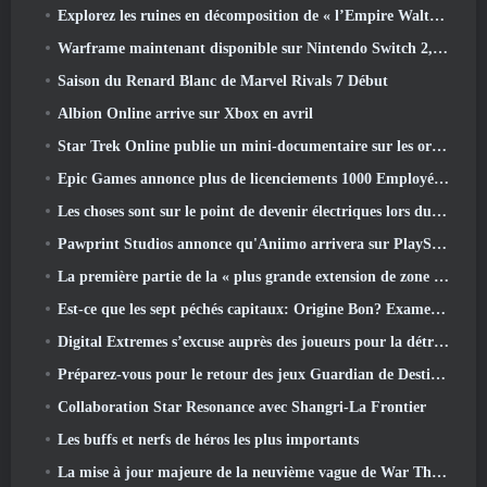
Explorez les ruines en décomposition de « l’Empire Walthen » dans la prochaine mise à jour majeure de RAVEN2
Warframe maintenant disponible sur Nintendo Switch 2, Juste à temps pour le lancement de Shadowgrapher
Saison du Renard Blanc de Marvel Rivals 7 Début
Albion Online arrive sur Xbox en avril
Star Trek Online publie un mini-documentaire sur les origines de la Fédération pour célébrer le 16e anniversaire
Epic Games annonce plus de licenciements 1000 Employés, Citant « Recul de l’engagement Fortnite »
Les choses sont sur le point de devenir électriques lors du prochain événement de réplique d’Apex Legends
Pawprint Studios annonce qu'Aniimo arrivera sur PlayStation 5 Et l'Epic Games Store lors des lancements
La première partie de la « plus grande extension de zone » de l’histoire de RuneScape est lancée aujourd’hui
Est-ce que les sept péchés capitaux: Origine Bon? Examen honnête
Digital Extremes s’excuse auprès des joueurs pour la détresse causée par les « invitations néfastes » dans Warframe
Préparez-vous pour le retour des jeux Guardian de Destiny 2
Collaboration Star Resonance avec Shangri-La Frontier
Les buffs et nerfs de héros les plus importants
La mise à jour majeure de la neuvième vague de War Thunder améliore l'apparence des batailles navales avec des visuels aquatiques améliorés