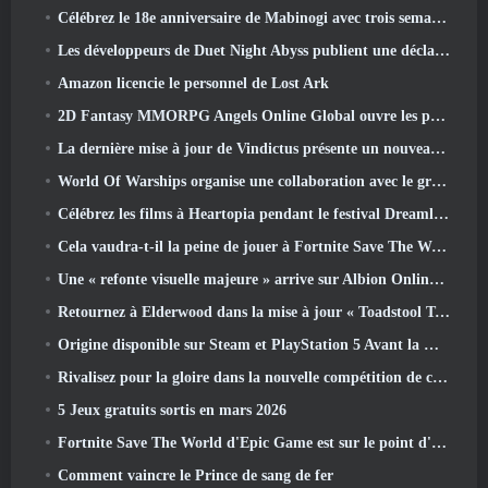
Célébrez le 18e anniversaire de Mabinogi avec trois semaines d'événements et de récompenses
Les développeurs de Duet Night Abyss publient une déclaration officielle concernant un récent incident de logiciel malveillant suite à la mise à jour du jeu
Amazon licencie le personnel de Lost Ark
2D Fantasy MMORPG Angels Online Global ouvre les pré-inscriptions
La dernière mise à jour de Vindictus présente un nouveau raid où les joueurs affronteront le gardien de Caliburn
World Of Warships organise une collaboration avec le groupe de heavy metal suédois Sabaton
Célébrez les films à Heartopia pendant le festival Dreamlight Cinematics
Cela vaudra-t-il la peine de jouer à Fortnite Save The World une fois qu'il sera gratuit?
Une « refonte visuelle majeure » arrive sur Albion Online en avril
Retournez à Elderwood dans la mise à jour « Toadstool Tales » de Palia
Origine disponible sur Steam et PlayStation 5 Avant la marche 23 Lancement
Rivalisez pour la gloire dans la nouvelle compétition de champions d'Eridu's Hollow dans la prochaine mise à jour de Zenless Zone Zero
5 Jeux gratuits sortis en mars 2026
Fortnite Save The World d'Epic Game est sur le point d'être gratuit
Comment vaincre le Prince de sang de fer