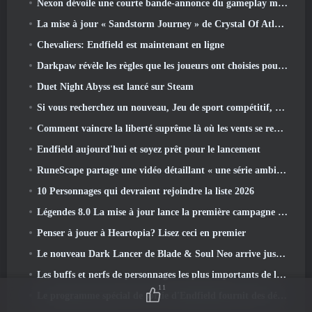
Nexon dévoile une courte bande-annonce du gameplay mondial de MapleStory Classic
La mise à jour « Sandstorm Journey » de Crystal Of Atlan augmente le niveau maximum à 70
Chevaliers: Endfield est maintenant en ligne
Darkpaw révèle les règles que les joueurs ont choisies pour le prochain serveur Frostreaver d'EverQuest
Duet Night Abyss est lancé sur Steam
Si vous recherchez un nouveau, Jeu de sport compétitif, Le test bêta fermé du football freestyle 2 est en route
Comment vaincre la liberté suprême là où les vents se rencontrent
Endfield aujourd'hui et soyez prêt pour le lancement
RuneScape partage une vidéo détaillant « une série ambitieuse de mises à jour de contenu »
10 Personnages qui devraient rejoindre la liste 2026
Légendes 8.0 La mise à jour lance la première campagne de 2026
Penser à jouer à Heartopia? Lisez ceci en premier
Le nouveau Dark Lancer de Blade & Soul Neo arrive juste à temps pour le premier anniversaire
Les buffs et nerfs de personnages les plus importants de la saison 6
11
Le programme spécial de sortie d'Endfield fournit des détails sur le système de monétisation du jeu