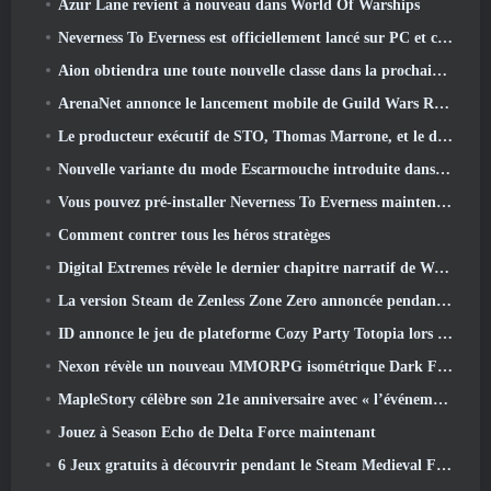
Azur Lane revient à nouveau dans World Of Warships
Neverness To Everness est officiellement lancé sur PC et consoles
Aion obtiendra une toute nouvelle classe dans la prochaine mise à jour de Dread Blade
ArenaNet annonce le lancement mobile de Guild Wars Reforged
Le producteur exécutif de STO, Thomas Marrone, et le directeur créatif de Neverwinter, Randy Mosiondz, discutent des jeux et de l'avenir de Cryptic.
Nouvelle variante du mode Escarmouche introduite dans le dernier acte de Valorant
Vous pouvez pré-installer Neverness To Everness maintenant
Comment contrer tous les héros stratèges
Digital Extremes révèle le dernier chapitre narratif de Warframe avec un nouveau short d'anime
La version Steam de Zenless Zone Zero annoncée pendant la version 2.8 Programme spécial
ID annonce le jeu de plateforme Cozy Party Totopia lors de la vitrine Xbox, Lance le recrutement bêta
Nexon révèle un nouveau MMORPG isométrique Dark Fantasy, Braises des sans couronne
MapleStory célèbre son 21e anniversaire avec « l’événement de l’Université Maple »
Jouez à Season Echo de Delta Force maintenant
6 Jeux gratuits à découvrir pendant le Steam Medieval Fest