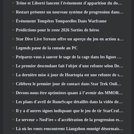
Trône et Liberté lancent l'événement d'apparition du double archboss
Restart présente un nouveau système de progression dans la mise à jour de la saison SS4
Événement Tempêtes Temporelles Dans Warframe
Prédictions pour le reste 2026 Sorties de héros
Star Dive Live Stream offre un aperçu du jeu en action avant son lancement
Legends passe de la console au PC
Préparez-vous à sauver le sage de la cage dans les ligues VI de Old School RuneScape: Pactes démoniaques
Le premier descendant fait l'objet d'une refonte selon Dev Stream
La dernière mise à jour de Heartopia est une refonte de style Alice au pays des merveilles
Célébrez le premier jour de contact dans Star Trek Online et gagnez une nouvelle version du Nobel Intel Battlecruiser
Devons-nous être optimistes quant à l’avenir des MMORPG?
Les plans d'avril de RuneScape détaillés dans la vidéo des développeurs
Il y a d'autres signes indiquant que le jeu de tir StarCraft en monde ouvert pourrait être une réalité
Le serveur « NosFire » d'accélération de la progression est désormais disponible dans NosTale
Là où les vents rencontrent Liangzhou enneigé désormais disponible avec la sortie de la version 1.5