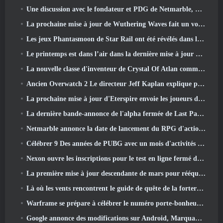
Une discussion avec le fondateur et PDG de Netmarble, Ken Kim, à propos de MONGIL: Plongée dans les étoiles
La prochaine mise à jour de Wuthering Waves fait un voyage du « côté obscur »
Les jeux Phantasmoon de Star Rail ont été révélés dans le 4.1 Programme spécial
Le printemps est dans l’air dans la dernière mise à jour de Thrones et Liberty
La nouvelle classe d'inventeur de Crystal Of Atlan commande les Mechs Magitech au combat
Ancien Overwatch 2 Le directeur Jeff Kaplan explique pourquoi il a laissé Blizzard
La prochaine mise à jour d'Eterspire envoie les joueurs dans les mines naines
La dernière bande-annonce de l'alpha fermée de Last Paradise est une œuvre d'art petite mais terrifiante
Netmarble annonce la date de lancement du RPG d'action et de dressage de monstres Mongil: Plongée dans les étoiles
Célébrer 9 Des années de PUBG avec un mois d'activités spéciales
Nexon ouvre les inscriptions pour le test en ligne fermé d'avril de MapleStory Classic World
La première mise à jour descendante de mars pour rééquilibrer le partage et introduire du nouveau contenu
Là où les vents rencontrent le guide de quête de la forteresse de Whitecrown
Warframe se prépare à célébrer le numéro porte-bonheur 13 Avec des événements d'anniversaire
Google annonce des modifications sur Android, Marquant le retour de Fortnite sur le Play Store