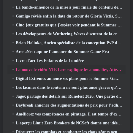
La bande-annonce de la mise à jour finale du contenu de Destiny 2 est un cri de ralliement
Gamigo révèle enfin la date du retour de Gloria Victis, Survivra-t-il la deuxième fois?
Cinq jeux gratuits que j'espère voir pendant le Summer Game Fest
Les développeurs de Wuthering Waves discutent de la création de la séquence de combat Lahai-Roi Mech
Brian Holinka, Ancien spécialiste de la conception PvP de World Of Warcraft, Rejoint l’équipe MMO de League Of Legends
ArenaNet taquine l’annonce du Summer Game Fest
Livre d'art Les Enfants de la Lumière
La nouvelle vidéo NTE Lore explique les anomalies, Attendez, Et comment une organisation « secrète » suit tout cela
Digital Extremes annonce ses plans pour le Summer Game Fest
Les lacunes dans le contenu ne sont plus aussi graves qu’avant
Jagex partage des détails sur Runefest 2026, Une partie de la célébration du 25e anniversaire de RuneScape IP
Daybreak annonce des augmentations de prix pour l’adhésion VIP au Seigneur des Anneaux Online
Améliorez vos compétences en piratage, Il est temps d’explorer Night City dans Wuthering Waves
L'aperçu Limit Zero Breakers de NCSoft donne une idée de ce à quoi s'attendre du prochain test du prologue
Découvrez les complots et combattez les chats géants pendant votre temps libre dans la dernière mise à jour de Where Winds Meet