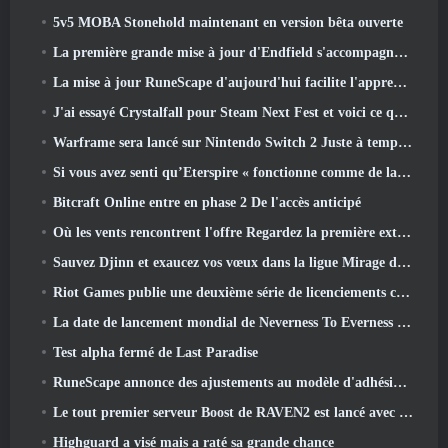
5v5 MOBA Stonehold maintenant en version bêta ouverte
La première grande mise à jour d'Endfield s'accompagne de nombreuses optimisations
La mise à jour RuneScape d'aujourd'hui facilite l'apprentissage des styles de combat originaux du MMORPG.
J'ai essayé Crystalfall pour Steam Next Fest et voici ce que j'ai appris
Warframe sera lancé sur Nintendo Switch 2 Juste à temps pour la prochaine mise à jour majeure, Le graphiste de l'ombre
Si vous avez senti qu’Eterspire « fonctionne comme de la merde », Le directeur créatif dit que ce n’est plus le cas
Bitcraft Online entre en phase 2 De l'accès anticipé
Où les vents rencontrent l'offre Regardez la première extension majeure de Hexi Live Stream
Sauvez Djinn et exaucez vos vœux dans la ligue Mirage de Path Of Exile
Riot Games publie une deuxième série de licenciements ce mois-ci
La date de lancement mondial de Neverness To Everness révélée
Test alpha fermé de Last Paradise
RuneScape annonce des ajustements au modèle d'adhésion Premier pour tenir compte des modifications récentes apportées au MMORPG
Le tout premier serveur Boost de RAVEN2 est lancé avec la mise à jour d'aujourd'hui
Highguard a visé mais a raté sa grande chance