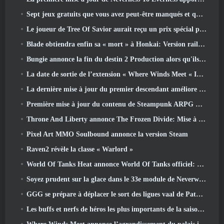
Sept jeux gratuits que vous avez peut-être manqués et qui font partie du Steam Ocean Fest
Le joueur de Tree Of Savior aurait reçu un prix spécial pour avoir dépensé 100 000 $ dans le jeu
Blade obtiendra enfin sa « mort » à Honkai: Version rail étoile 4.3
Bungie annonce la fin du destin 2 Production alors qu'ils se préparent à travailler sur de nouveaux projets
La date de sortie de l’extension « Where Winds Meet « Imperial Palace » est annoncée
La dernière mise à jour du premier descendant améliore la boucle agricole et met à jour le mode Assaut
Première mise à jour du contenu de Steampunk ARPG Crystalfall pour répondre aux « préoccupations des joueurs clés »
Throne And Liberty annonce The Frozen Divide: Mise à jour Nix
Pixel Art MMO Soulbound annonce la version Steam
Raven2 révèle la classe « Warlord »
World Of Tanks Heat annonce World Of Tanks officiel: Date de lancement de CHALEUR
Soyez prudent sur la glace dans le 33e module de Neverwinter, Froid mordant
GGG se prépare à déplacer le sort des ligues vaal de Path Of Exile 2 avant le lancement du retour des anciens
Les buffs et nerfs de héros les plus importants de la saison 8