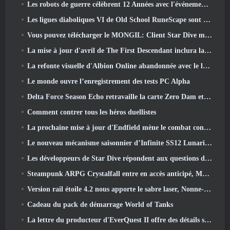
Les robots de guerre célèbrent 12 Années avec l'événement Martian Robotic Games
Les ligues diaboliques VI de Old School RuneScape sont lancées aujourd'hui
Vous pouvez télécharger le MONGIL: Client Star Dive maintenant
La mise à jour d'avril de The First Descendant inclura la version bêta du nouveau contenu Endgame
La refonte visuelle d'Albion Online abandonnée avec le lancement de la mise à jour Radiant Wilds aujourd'hui
Le monde ouvre l’enregistrement des tests PC Alpha
Delta Force Season Echo retravaille la carte Zero Dam et étend le gameplay des opérations
Comment contrer tous les héros duellistes
La prochaine mise à jour d'Endfield mène le combat contre Nefarith
Le nouveau mécanisme saisonnier d’Infinite SS12 Lunaria est l’un des « plus gros ajouts » au jeu
Les développeurs de Star Dive répondent aux questions des joueurs dans un livestream surprise
Steampunk ARPG Crystalfall entre en accès anticipé, Mais pas sans quelques défauts
Version rail étoile 4.2 nous apporte le sabre laser, Nonne-mandrin, Batteur pionnier et un émanateur d’exaltation
Cadeau du pack de démarrage World of Tanks
La lettre du producteur d'EverQuest II offre des détails sur le serveur d'extension verrouillé dans le temps