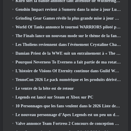
Kuro sort la bande-annonce tant attendue de Wuthering Waves Cyberpunk: Crossover Edgerunners
Genshin Impact revient à Sumeru dans la mise à jour Luna VII
Grinding Gear Games révèle la plus grande mise à jour de Path Of Exile II à ce jour, Le retour des anciens
World Of Tanks annonce le tournoi WARRIORS piloté par la communauté
The Finals lance un nouveau mode sur le thème de la fantasy médiévale « Dragon's Claim »
Les Tholiens reviennent dans l'événement Crystaline Chaos de Star Trek Online
Damian Priest de la WWE suit un entraînement à « The Loot Camp » dans la bande-annonce Live Action Burst Fest de Delta Force
Pourquoi Neverness To Everness a fait partie de ma rotation, Pour l'instant
L'histoire de Visions Of Eternity continue dans Guild Wars 2 La semaine prochaine
TennoCon 2026 Le pack numérique et les produits dérivés sont désormais disponibles à l'achat
Le ventre de la bête est de retour
Legends est lancé sur Steam et Xbox sur PC
10 Personnages que les fans veulent dans le 2026 Liste des rivaux Marvel les plus nombreux et quelle est la probabilité qu'ils se produisent
Le nouveau personnage d’Apex Legends est un peu un démon de la vitesse
Valve annonce Team Fortress 2 Concours de conception du trophée ÜBERFEST