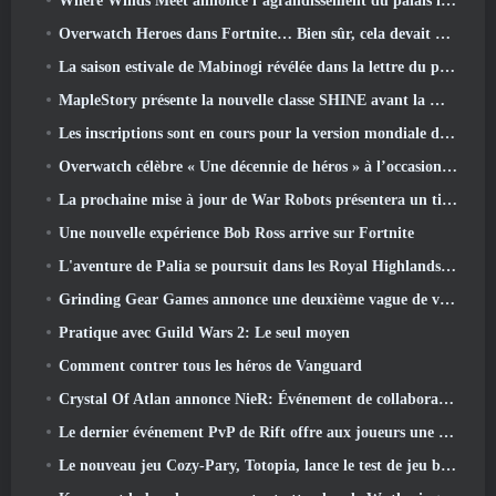
Where Winds Meet annonce l’agrandissement du palais impérial et partage une feuille de route de contenu « massive »
Overwatch Heroes dans Fortnite… Bien sûr, cela devait arriver
La saison estivale de Mabinogi révélée dans la lettre du producteur
MapleStory présente la nouvelle classe SHINE avant la mise à jour de juin
Les inscriptions sont en cours pour la version mondiale du « test prologue » Limit Zero Breakers de NCSoft
Overwatch célèbre « Une décennie de héros » à l’occasion de son 10e anniversaire
La prochaine mise à jour de War Robots présentera un tireur d'élite inspiré de Lovecraftian
Une nouvelle expérience Bob Ross arrive sur Fortnite
L'aventure de Palia se poursuit dans les Royal Highlands avec la mise à jour d'aujourd'hui
Grinding Gear Games annonce une deuxième vague de ventes de billets pour l'ExileCon
Pratique avec Guild Wars 2: Le seul moyen
Comment contrer tous les héros de Vanguard
Crystal Of Atlan annonce NieR: Événement de collaboration sur les automates
Le dernier événement PvP de Rift offre aux joueurs une chance de gagner jusqu'à 4000 Crédits et un nouveau titre
Le nouveau jeu Cozy-Pary, Totopia, lance le test de jeu bêta fermé