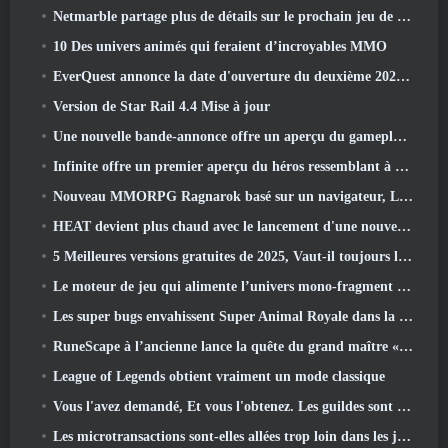
Netmarble partage plus de détails sur le prochain jeu de mise à niveau solo, Mise à niveau en solo: KARMA à l’Anime Expo
10 Des univers animés qui feraient d’incroyables MMO
EverQuest annonce la date d'ouverture du deuxième 2026 Serveur d'extension temporisé
Version de Star Rail 4.4 Mise à jour
Une nouvelle bande-annonce offre un aperçu du gameplay de Silver Palace
Infinite offre un premier aperçu du héros ressemblant à une sirène à venir dans le printemps-été 2013: Lumière du soir
Nouveau MMORPG Ragnarok basé sur un navigateur, L'univers Ragnarok annoncé
HEAT devient plus chaud avec le lancement d'une nouvelle carte du désert
5 Meilleures versions gratuites de 2025, Vaut-il toujours la peine d'y jouer 2026?
Le moteur de jeu qui alimente l’univers mono-fragment d’Eve Online est désormais open source
Les super bugs envahissent Super Animal Royale dans la mise à jour « Super Natural »
RuneScape à l’ancienne lance la quête du grand maître « La Lune de sang se lève », Mettre fin à une série de quêtes de 20 ans
League of Legends obtient vraiment un mode classique
Vous l'avez demandé, Et vous l'obtenez. Les guildes sont maintenant disponibles dans Eterspire
Les microtransactions sont-elles allées trop loin dans les jeux gratuits?