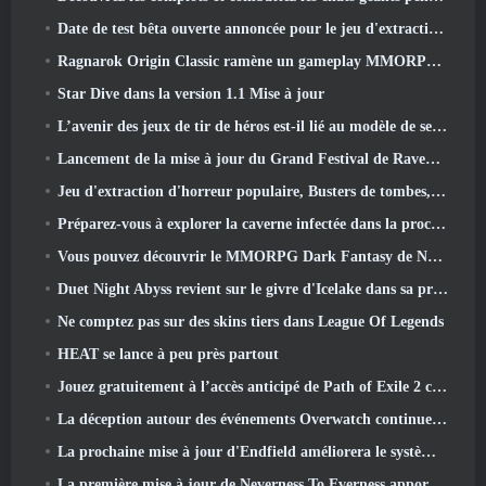
Date de test bêta ouverte annoncée pour le jeu d'extraction Dark Fantasy, Chasseur de Brume
Ragnarok Origin Classic ramène un gameplay MMORPG équitable et CBT ouvre ses portes en juin 4
Star Dive dans la version 1.1 Mise à jour
L’avenir des jeux de tir de héros est-il lié au modèle de service en direct F2P?
Lancement de la mise à jour du Grand Festival de Raven2, avec la nouvelle classe Warlord
Jeu d'extraction d'horreur populaire, Busters de tombes, Lancements en Occident
Préparez-vous à explorer la caverne infectée dans la prochaine mise à jour d'Eterspire
Vous pouvez découvrir le MMORPG Dark Fantasy de Nexon Embers Of The Uncrown pendant le Steam Next Fest
Duet Night Abyss revient sur le givre d'Icelake dans sa prochaine mise à jour Steampunk
Ne comptez pas sur des skins tiers dans League Of Legends
HEAT se lance à peu près partout
Jouez gratuitement à l’accès anticipé de Path of Exile 2 ce week-end
La déception autour des événements Overwatch continue 10 Année anniversaire
La prochaine mise à jour d'Endfield améliorera le système d'usine
La première mise à jour de Neverness To Everness apporte beaucoup à la table