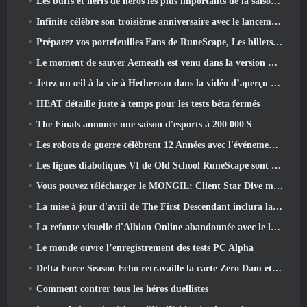
Les buffs et nerfs de héros les plus importants de la saison 7.5
Infinite célèbre son troisième anniversaire avec le lancement de Lunaria SS12 aujourd'hui
Préparez vos portefeuilles Fans de RuneScape, Les billets pour le RuneFest sont sur le point d'être mis en vente
Le moment de sauver Aemeath est venu dans la version Wuthering Waves 3.3 Mise à jour
Jetez un œil à la vie à Hethereau dans la vidéo d’aperçu du gameplay du lancement de Neverness To Everness
HEAT détaille juste à temps pour les tests bêta fermés
The Finals annonce une saison d'esports à 200 000 $
Les robots de guerre célèbrent 12 Années avec l'événement Martian Robotic Games
Les ligues diaboliques VI de Old School RuneScape sont lancées aujourd'hui
Vous pouvez télécharger le MONGIL: Client Star Dive maintenant
La mise à jour d'avril de The First Descendant inclura la version bêta du nouveau contenu Endgame
La refonte visuelle d'Albion Online abandonnée avec le lancement de la mise à jour Radiant Wilds aujourd'hui
Le monde ouvre l’enregistrement des tests PC Alpha
Delta Force Season Echo retravaille la carte Zero Dam et étend le gameplay des opérations
Comment contrer tous les héros duellistes