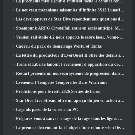
La prochaine mise à jour d'Endfield mène le combat contre Nefarith
Le nouveau mécanisme saisonnier d’Infinite SS12 Lunaria est l’un des « plus gros ajouts » au jeu
Les développeurs de Star Dive répondent aux questions des joueurs dans un livestream surprise
Steampunk ARPG Crystalfall entre en accès anticipé, Mais pas sans quelques défauts
Version rail étoile 4.2 nous apporte le sabre laser, Nonne-mandrin, Batteur pionnier et un émanateur d’exaltation
Cadeau du pack de démarrage World of Tanks
La lettre du producteur d'EverQuest II offre des détails sur le serveur d'extension verrouillé dans le temps
Trône et Liberté lancent l'événement d'apparition du double archboss
Restart présente un nouveau système de progression dans la mise à jour de la saison SS4
Événement Tempêtes Temporelles Dans Warframe
Prédictions pour le reste 2026 Sorties de héros
Star Dive Live Stream offre un aperçu du jeu en action avant son lancement
Legends passe de la console au PC
Préparez-vous à sauver le sage de la cage dans les ligues VI de Old School RuneScape: Pactes démoniaques
Le premier descendant fait l'objet d'une refonte selon Dev Stream