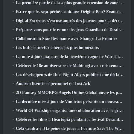
La première partie de la « plus grande extension de zone » de l’histoire de RuneScape est lancée aujourd’hui
Est-ce que les sept péchés capitaux: Origine Bon? Examen honnête
Digital Extremes s’excuse auprès des joueurs pour la détresse causée par les « invitations néfastes » dans Warframe
Préparez-vous pour le retour des jeux Guardian de Destiny 2
Collaboration Star Resonance avec Shangri-La Frontier
Les buffs et nerfs de héros les plus importants
La mise à jour majeure de la neuvième vague de War Thunder améliore l'apparence des batailles navales avec des visuels aquatiques améliorés
Célébrez le 18e anniversaire de Mabinogi avec trois semaines d'événements et de récompenses
Les développeurs de Duet Night Abyss publient une déclaration officielle concernant un récent incident de logiciel malveillant suite à la mise à jour du jeu
Amazon licencie le personnel de Lost Ark
2D Fantasy MMORPG Angels Online Global ouvre les pré-inscriptions
La dernière mise à jour de Vindictus présente un nouveau raid où les joueurs affronteront le gardien de Caliburn
World Of Warships organise une collaboration avec le groupe de heavy metal suédois Sabaton
Célébrez les films à Heartopia pendant le festival Dreamlight Cinematics
Cela vaudra-t-il la peine de jouer à Fortnite Save The World une fois qu'il sera gratuit?