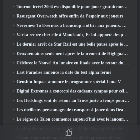
Tournoi irréel 2004 est disponible pour jouer gratuitement et Epic ne poursuivra personne pour cela
Resurgent Overwatch offre enfin de l’espoir aux joueurs
Neverness To Everness a beaucoup à offrir aux joueurs, Particulièrement amusant
Varka rentre chez elle à Mondstadt, Et lui apporte des problèmes dans la mise à jour Luna V de Genshin Impact
Le dernier arrêt de Star Rail est une belle pause après le traumatisme
Deux semaines seulement après le lancement de Highguard, Wildlight Entertainment annonce des licenciements
Célébrez le Nouvel An lunaire en finale avec le retour du « mode Bank It »
Last Paradise annonce la date du test alpha fermé
Genshin Impact annonce le programme spécial Luna V
Digital Extremes a concocté des cadeaux sympas pour célébrer le nouvel an lunaire dans Warframe
Les Heckbugs sont de retour au Trove juste à temps pour la saison de l'amour
Les meilleurs personnages de transport à jouer dans Deadlock
Le règne de Talon commence aujourd'hui avec le lancement de la saison Overwatch 1: Conquête
La dernière mise à jour de Duet Night Abyss présente les montures
13
Nexon a constitué une équipe de développement de StarCraft Shooter selon un rapport du magasin coréen