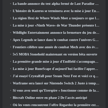
La bande-annonce du test alpha fermé de Last Paradise nous rappelle à quoi ressemble vraiment la survie à l'apocalypse zombie
L’histoire de Kazeros se terminera avec la mise à jour Ends Of The Abyss de Lost Ark
La région Hexi de Where Winds Meet a toujours ce que les joueurs aiment tout en étant une expérience unique
La mise à jour «Ninth Wave» de War Thunder présente les jets de rang IX
Wildlight Entertainment annonce la fermeture du jeu de tir gratuit Highguard
Apex Legends se lance dans le combat contre l'univers Gundam dans le dernier événement crossover
Frontiers célèbre une année de combat Mech avec des événements d'anniversaire
5v5 MOBA Stonehold maintenant en version bêta ouverte
La première grande mise à jour d'Endfield s'accompagne de nombreuses optimisations
La mise à jour RuneScape d'aujourd'hui facilite l'apprentissage des styles de combat originaux du MMORPG.
J'ai essayé Crystalfall pour Steam Next Fest et voici ce que j'ai appris
Warframe sera lancé sur Nintendo Switch 2 Juste à temps pour la prochaine mise à jour majeure, Le graphiste de l'ombre
Si vous avez senti qu’Eterspire « fonctionne comme de la merde », Le directeur créatif dit que ce n’est plus le cas
Bitcraft Online entre en phase 2 De l'accès anticipé
Où les vents rencontrent l'offre Regardez la première extension majeure de Hexi Live Stream