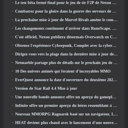
Le test bêta fermé final pour le jeu de tir F2P de Nexon Sudden Attack Zero Point a débuté aujourd'hui
Combattez pour la gloire dans la guerre des serveurs de Lineage II
La prochaine mise à jour de Marvel Rivals amène le combat contre les dieux
Les changements continuent d'arriver dans RuneScape. Cette fois, c'est le logement des joueurs
C'est officiel, Nexon publiera désormais Overwatch en Corée du Sud
Obtenez l'expérience Cyberpunk, Complet avec la cyberpsychose, Dans le prochain événement crossover d’Apex Legends
Dirigez-vous vers la plage dans la dernière mise à jour de Palia
Netmarble partage plus de détails sur le prochain jeu de mise à niveau solo, Mise à niveau en solo: KARMA à l’Anime Expo
10 Des univers animés qui feraient d’incroyables MMO
EverQuest annonce la date d'ouverture du deuxième 2026 Serveur d'extension temporisé
Version de Star Rail 4.4 Mise à jour
Une nouvelle bande-annonce offre un aperçu du gameplay de Silver Palace
Infinite offre un premier aperçu du héros ressemblant à une sirène à venir dans le printemps-été 2013: Lumière du soir
Nouveau MMORPG Ragnarok basé sur un navigateur, L'univers Ragnarok annoncé
HEAT devient plus chaud avec le lancement d'une nouvelle carte du désert