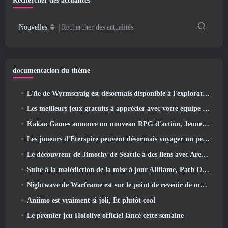
Rechercher des actualités
Nouvelles
Rechercher des actualités
documentation du thème
L'île de Wyrmscraig est désormais disponible à l'exploration dans Old School RuneScape
Les meilleurs jeux gratuits à apprécier avec votre équipe (2026)
Kakao Games annonce un nouveau RPG d'action, Jeune gardienne
Les joueurs d'Eterspire peuvent désormais voyager un peu dans le temps… en guise de régal
Le découvreur de Jimothy de Seattle a des liens avec ArenaNet, Alors bien sûr, ils l’ajoutent à Guild Wars 2
Suite à la malédiction de la mise à jour Allflame, Path Of Exile annonce plusieurs changements basés sur les commentaires
Nightwave de Warframe est sur le point de revenir de manière choquante
Aniimo est vraiment si joli, Et plutôt cool
Le premier jeu Hololive officiel lancé cette semaine