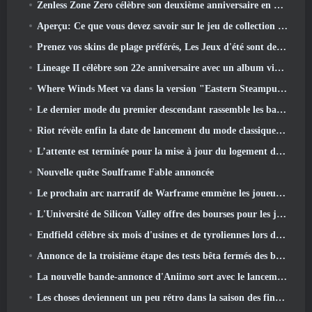
Zenless Zone Zero célèbre son deuxième anniversaire en offrant aux joueurs le choix d'un agent gratuit de rang S
Aperçu: Ce que vous devez savoir sur le jeu de collection de créatures de HoYoverse, Honkai: Lien âme
Prenez vos skins de plage préférés, Les Jeux d'été sont de retour sur Overwatch
Lineage II célèbre son 22e anniversaire avec un album vinyle en édition collector
Where Winds Meet va dans la version "Eastern Steampunk" 2.0
Le dernier mode du premier descendant rassemble les batailles difficiles d'interception du vide et les profondeurs.
Riot révèle enfin la date de lancement du mode classique de League Of Legends
L’attente est terminée pour la mise à jour du logement des grands joueurs de RuneScape
Nouvelle quête Soulframe Fable annoncée
Le prochain arc narratif de Warframe emmène les joueurs vers une toute nouvelle carte des étoiles, Le système Tau
L'Université de Silicon Valley offre des bourses pour les jeux et certaines des exigences sont intéressantes
Endfield célèbre six mois d'usines et de tyroliennes lors de sa prochaine mise à jour
Annonce de la troisième étape des tests bêta fermés des batailles d'infanterie de War Thunder
La nouvelle bande-annonce d'Aniimo sort avec le lancement du dernier test bêta fermé
Les choses deviennent un peu rétro dans la saison des finales 11 Mise à jour