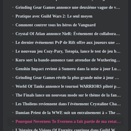
Grinding Gear Games annonce une deuxième vague de ventes de billets pour l'ExileCon
Pratique avec Guild Wars 2: Le seul moyen
Comment contrer tous les héros de Vanguard
Crystal Of Atlan annonce NieR: Événement de collaboration sur les automates
Le dernier événement PvP de Rift offre aux joueurs une chance de gagner jusqu'à 4000 Crédits et un nouveau titre
Le nouveau jeu Cozy-Pary, Totopia, lance le test de jeu bêta fermé
Kuro sort la bande-annonce tant attendue de Wuthering Waves Cyberpunk: Crossover Edgerunners
Genshin Impact revient à Sumeru dans la mise à jour Luna VII
Grinding Gear Games révèle la plus grande mise à jour de Path Of Exile II à ce jour, Le retour des anciens
World Of Tanks annonce le tournoi WARRIORS piloté par la communauté
The Finals lance un nouveau mode sur le thème de la fantasy médiévale « Dragon's Claim »
Les Tholiens reviennent dans l'événement Crystaline Chaos de Star Trek Online
Damian Priest de la WWE suit un entraînement à « The Loot Camp » dans la bande-annonce Live Action Burst Fest de Delta Force
Pourquoi Neverness To Everness a fait partie de ma rotation, Pour l'instant
L'histoire de Visions Of Eternity continue dans Guild Wars 2 La semaine prochaine