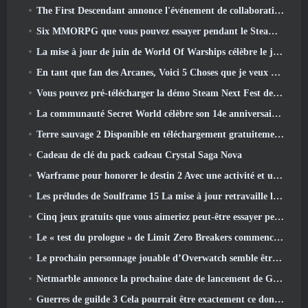
The First Descendant annonce l'événement de collaboration EVANGELION
Six MMORPG que vous pouvez essayer pendant le Steam Next Fest
La mise à jour de juin de World Of Warships célèbre le jour de l'indépendance des États-Unis avec une nouvelle campagne narrative
En tant que fan des Arcanes, Voici 5 Choses que je veux voir du MMO Riot
Vous pouvez pré-télécharger la démo Steam Next Fest de Embers Of The Uncrowned demain
La communauté Secret World célèbre son 14e anniversaire avec un mystère qu'ils doivent résoudre ensemble
Terre sauvage 2 Disponible en téléchargement gratuitement (Et garde) Pour une durée limitée
Cadeau de clé du pack cadeau Crystal Saga Nova
Warframe pour honorer le destin 2 Avec une activité et un titre spéciaux dans le jeu
Les préludes de Soulframe 15 La mise à jour retravaille le butin et la pêche
Cinq jeux gratuits que vous aimeriez peut-être essayer pendant le Bullet Fest
Le « test du prologue » de Limit Zero Breakers commence aujourd’hui
Le prochain personnage jouable d’Overwatch semble être un chef du crime cyborg surmené
Netmarble annonce la prochaine date de lancement de Global RF Online
Guerres de guilde 3 Cela pourrait être exactement ce dont l’industrie du MMO a besoin en ce moment