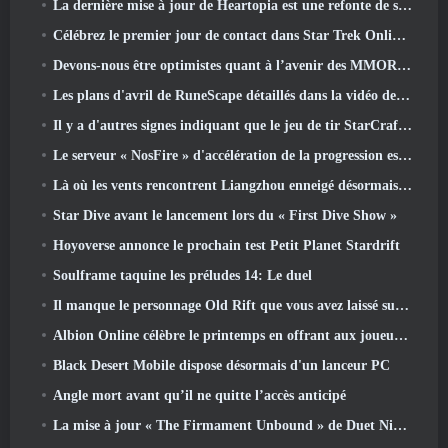
La dernière mise à jour de Heartopia est une refonte de style Alice au pays des merveilles
Célébrez le premier jour de contact dans Star Trek Online et gagnez une nouvelle version du Nobel Intel Battlecruiser
Devons-nous être optimistes quant à l’avenir des MMORPG?
Les plans d'avril de RuneScape détaillés dans la vidéo des développeurs
Il y a d'autres signes indiquant que le jeu de tir StarCraft en monde ouvert pourrait être une réalité
Le serveur « NosFire » d'accélération de la progression est désormais disponible dans NosTale
Là où les vents rencontrent Liangzhou enneigé désormais disponible avec la sortie de la version 1.5
Star Dive avant le lancement lors du « First Dive Show »
Hoyoverse annonce le prochain test Petit Planet Stardrift
Soulframe taquine les préludes 14: Le duel
Il manque le personnage Old Rift que vous avez laissé sur le serveur Dead? Gamigo a une solution pour ça
Albion Online célèbre le printemps en offrant aux joueurs une jolie monture de lapin
Black Desert Mobile dispose désormais d'un lanceur PC
Angle mort avant qu’il ne quitte l’accès anticipé
La mise à jour « The Firmament Unbound » de Duet Night Abyss conclut l’histoire de Huaxu