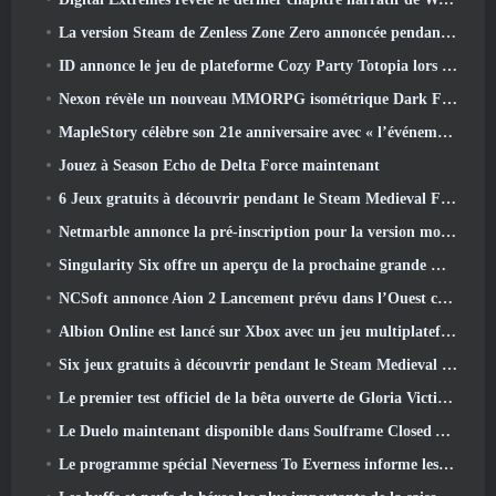
La version Steam de Zenless Zone Zero annoncée pendant la version 2.8 Programme spécial
ID annonce le jeu de plateforme Cozy Party Totopia lors de la vitrine Xbox, Lance le recrutement bêta
Nexon révèle un nouveau MMORPG isométrique Dark Fantasy, Braises des sans couronne
MapleStory célèbre son 21e anniversaire avec « l’événement de l’Université Maple »
Jouez à Season Echo de Delta Force maintenant
6 Jeux gratuits à découvrir pendant le Steam Medieval Fest
Netmarble annonce la pré-inscription pour la version mondiale du MMORPG de science-fiction RF Online Next
Singularity Six offre un aperçu de la prochaine grande mise à jour de Palia The Royal Highlands
NCSoft annonce Aion 2 Lancement prévu dans l’Ouest cette année
Albion Online est lancé sur Xbox avec un jeu multiplateforme complet
Six jeux gratuits à découvrir pendant le Steam Medieval Fest
Le premier test officiel de la bêta ouverte de Gloria Victis démarre aujourd’hui
Le Duelo maintenant disponible dans Soulframe Closed Alpha
Le programme spécial Neverness To Everness informe les joueurs de ce à quoi s'attendre lors des lancements