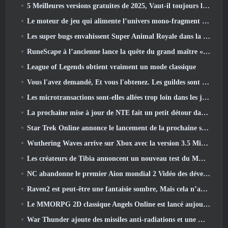
5 Meilleures versions gratuites de 2025, Vaut-il toujours la peine d'y jouer 2026?
Le moteur de jeu qui alimente l’univers mono-fragment d’Eve Online est désormais open source
Les super bugs envahissent Super Animal Royale dans la mise à jour « Super Natural »
RuneScape à l’ancienne lance la quête du grand maître « La Lune de sang se lève », Mettre fin à une série de quêtes de 20 ans
League of Legends obtient vraiment un mode classique
Vous l'avez demandé, Et vous l'obtenez. Les guildes sont maintenant disponibles dans Eterspire
Les microtransactions sont-elles allées trop loin dans les jeux gratuits?
La prochaine mise à jour de NTE fait un petit détour dans un jeu de table fantastique
Star Trek Online annonce le lancement de la prochaine saison « Undiscovered »
Wuthering Waves arrive sur Xbox avec la version 3.5 Mise à jour
Les créateurs de Tibia annoncent un nouveau test du MMORPG Zombie à l'ancienne, Persister en ligne
NC abandonne le premier Aion mondial 2 Vidéo des développeurs, Partager des détails sur le jeu
Raven2 est peut-être une fantaisie sombre, Mais cela n’arrête pas les plaisirs de l’été
Le MMORPG 2D classique Angels Online est lancé aujourd'hui dans le monde entier
War Thunder ajoute des missiles anti-radiations et une mesure de soutien électronique dans la mise à jour de la cavalerie lourde