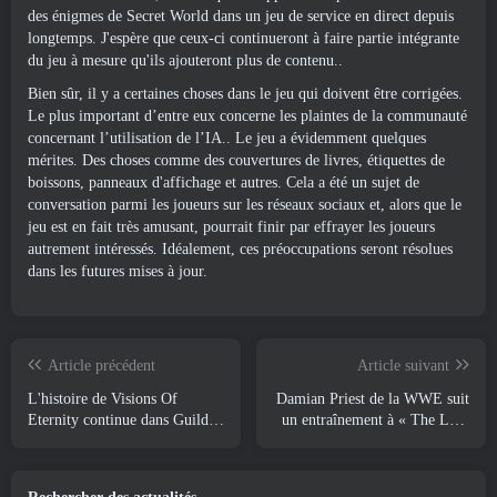
des énigmes de Secret World dans un jeu de service en direct depuis
longtemps. J'espère que ceux-ci continueront à faire partie intégrante
du jeu à mesure qu'ils ajouteront plus de contenu..
Bien sûr, il y a certaines choses dans le jeu qui doivent être corrigées.
Le plus important d’entre eux concerne les plaintes de la communauté
concernant l’utilisation de l’IA.. Le jeu a évidemment quelques
mérites. Des choses comme des couvertures de livres, étiquettes de
boissons, panneaux d'affichage et autres. Cela a été un sujet de
conversation parmi les joueurs sur les réseaux sociaux et, alors que le
jeu est en fait très amusant, pourrait finir par effrayer les joueurs
autrement intéressés. Idéalement, ces préoccupations seront résolues
dans les futures mises à jour.
Article précédent
Article suivant
L'histoire de Visions Of
Damian Priest de la WWE suit
Eternity continue dans Guild
un entraînement à « The Loot
Wars 2 La semaine prochaine
Camp » dans la bande-annonce
Live Action Burst Fest de
Delta Force