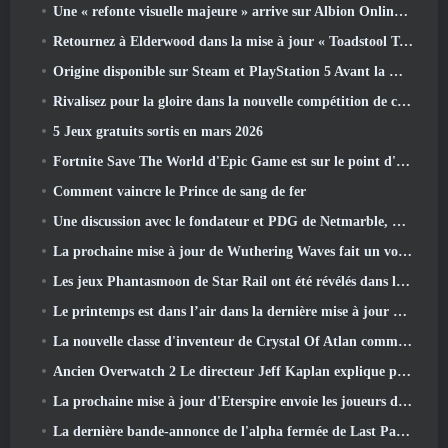
Une « refonte visuelle majeure » arrive sur Albion Online en avril
Retournez à Elderwood dans la mise à jour « Toadstool Tales » de Palia
Origine disponible sur Steam et PlayStation 5 Avant la marche 23 Lancement
Rivalisez pour la gloire dans la nouvelle compétition de champions d'Eridu's Hollow dans la prochaine mise à jour de Zenless Zone Zero
5 Jeux gratuits sortis en mars 2026
Fortnite Save The World d'Epic Game est sur le point d'être gratuit
Comment vaincre le Prince de sang de fer
Une discussion avec le fondateur et PDG de Netmarble, Ken Kim, à propos de MONGIL: Plongée dans les étoiles
La prochaine mise à jour de Wuthering Waves fait un voyage du « côté obscur »
Les jeux Phantasmoon de Star Rail ont été révélés dans le 4.1 Programme spécial
Le printemps est dans l’air dans la dernière mise à jour de Thrones et Liberty
La nouvelle classe d'inventeur de Crystal Of Atlan commande les Mechs Magitech au combat
Ancien Overwatch 2 Le directeur Jeff Kaplan explique pourquoi il a laissé Blizzard
La prochaine mise à jour d'Eterspire envoie les joueurs dans les mines naines
La dernière bande-annonce de l'alpha fermée de Last Paradise est une œuvre d'art petite mais terrifiante