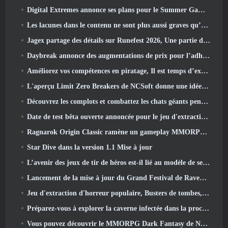
Digital Extremes annonce ses plans pour le Summer Game Fest
Les lacunes dans le contenu ne sont plus aussi graves qu’avant
Jagex partage des détails sur Runefest 2026, Une partie de la célébration du 25e anniversaire de RuneScape IP
Daybreak annonce des augmentations de prix pour l’adhésion VIP au Seigneur des Anneaux Online
Améliorez vos compétences en piratage, Il est temps d’explorer Night City dans Wuthering Waves
L'aperçu Limit Zero Breakers de NCSoft donne une idée de ce à quoi s'attendre du prochain test du prologue
Découvrez les complots et combattez les chats géants pendant votre temps libre dans la dernière mise à jour de Where Winds Meet
Date de test bêta ouverte annoncée pour le jeu d'extraction Dark Fantasy, Chasseur de Brume
Ragnarok Origin Classic ramène un gameplay MMORPG équitable et CBT ouvre ses portes en juin 4
Star Dive dans la version 1.1 Mise à jour
L’avenir des jeux de tir de héros est-il lié au modèle de service en direct F2P?
Lancement de la mise à jour du Grand Festival de Raven2, avec la nouvelle classe Warlord
Jeu d'extraction d'horreur populaire, Busters de tombes, Lancements en Occident
Préparez-vous à explorer la caverne infectée dans la prochaine mise à jour d'Eterspire
Vous pouvez découvrir le MMORPG Dark Fantasy de Nexon Embers Of The Uncrown pendant le Steam Next Fest