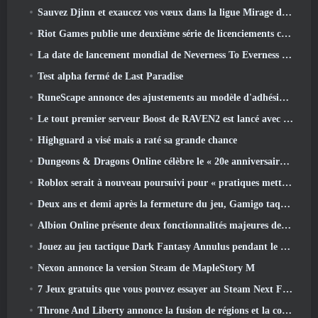
Sauvez Djinn et exaucez vos vœux dans la ligue Mirage de Path Of Exile
Riot Games publie une deuxième série de licenciements ce mois-ci
La date de lancement mondial de Neverness To Everness révélée
Test alpha fermé de Last Paradise
RuneScape annonce des ajustements au modèle d'adhésion Premier pour tenir compte des modifications récentes apportées au MMORPG
Le tout premier serveur Boost de RAVEN2 est lancé avec la mise à jour d'aujourd'hui
Highguard a visé mais a raté sa grande chance
Dungeons & Dragons Online célèbre le « 20e anniversaire de Natural » avec une quête spéciale et des récompenses
Roblox serait à nouveau poursuivi pour « pratiques mettant en danger et exploitant des enfants »
Deux ans et demi après la fermeture du jeu, Gamigo taquine le retour du MMO médiéval Glory Victis
Albion Online présente deux fonctionnalités majeures de guerre de factions dans la mise à jour Realm Divided Part II
Jouez au jeu tactique Dark Fantasy Annulus pendant le prochain festival Steam
Nexon annonce la version Steam de MapleStory M
7 Jeux gratuits que vous pouvez essayer au Steam Next Fest
Throne And Liberty annonce la fusion de régions et la consolidation de serveurs