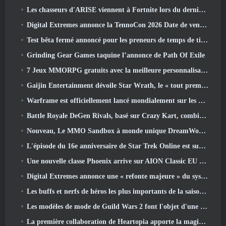
Les chasseurs d'ARISE viennent à Fortnite lors du dernier événement de collaboration
Digital Extremes annonce la TennoCon 2026 Date de vente des billets
Test bêta fermé annoncé pour les preneurs de temps de tir à la troisième personne
Grinding Gear Games taquine l’annonce de Path Of Exile
7 Jeux MMORPG gratuits avec la meilleure personnalisation des personnages
Gaijin Entertainment dévoile Star Wrath, le « tout premier jeu d’action et d’extraction spatiale »
Warframe est officiellement lancé mondialement sur les appareils Android
Battle Royale DeGen Rivals, basé sur Crazy Kart, combine toutes les choses que vous ne saviez probablement pas que vous vouliez combiner
Nouveau, Le MMO Sandbox à monde unique DreamWorld arrive sur Steam en accès anticipé
L'épisode du 16e anniversaire de Star Trek Online est supprimé dans le cadre de la mise à jour « Corruption »
Une nouvelle classe Phoenix arrive sur AION Classic EU dans la mise à jour « Ignite »
Digital Extremes annonce une « refonte majeure » du système de progression des joueurs de Soulframe
Les buffs et nerfs de héros les plus importants de la saison 6.5
Les modèles de mode de Guild Wars 2 font l'objet d'une refonte basée sur les commentaires des joueurs
La première collaboration de Heartopia apporte la magie de l'amitié de mon petit poney