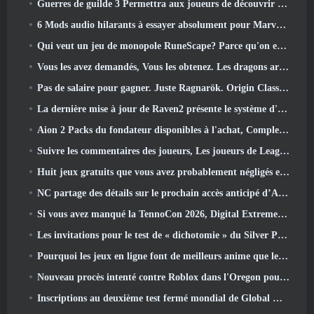
Guerres de guilde 3 Permettra aux joueurs de découvrir le monde de la Tyrie avant le réveil des dragons anciens
6 Mods audio hilarants à essayer absolument pour Marvel Rivals
Qui veut un jeu de monopole RuneScape? Parce qu'on est en route
Vous les avez demandés, Vous les obtenez. Les dragons arrivent sur Albion Online
Pas de salaire pour gagner. Juste Ragnarök. Origin Classic est lancé en juillet 23
La dernière mise à jour de Raven2 présente le système d'éveil des compétences, Donner aux joueurs plus de moyens d'améliorer leurs compétences
Aion 2 Packs du fondateur disponibles à l'achat, Complet avec cinq jours d'accès anticipé
Suivre les commentaires des joueurs, Les joueurs de League Of Legends Classic n’auront pas à payer pour les skins classiques
Huit jeux gratuits que vous avez probablement négligés et qui font partie du Train Fest de Steam
NC partage des détails sur le prochain accès anticipé d’Aion 2
Si vous avez manqué la TennoCon 2026, Digital Extremes partage tous les panneaux
Les invitations pour le test de « dichotomie » du Silver Palace sont envoyées
Pourquoi les jeux en ligne font de meilleurs anime que les anime ne créent des jeux
Nouveau procès intenté contre Roblox dans l'Oregon pour un incident de toilettage d'enfants
Inscriptions au deuxième test fermé mondial de Global MapleStory Classic