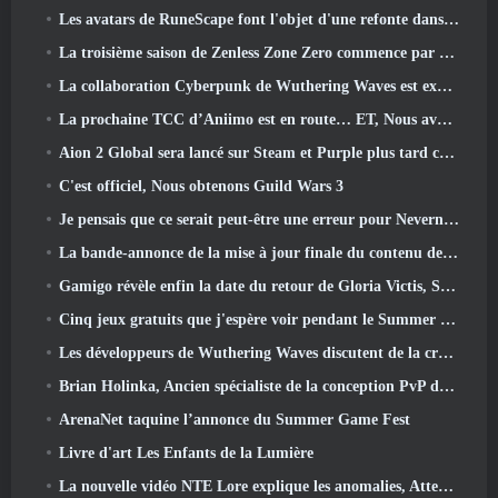
Les avatars de RuneScape font l'objet d'une refonte dans la plus grande mise à jour visuelle du jeu au cours des dix dernières années
La troisième saison de Zenless Zone Zero commence par un voyage sur une île de Bangboo dans le ciel, Et vers la plateforme Steam
La collaboration Cyberpunk de Wuthering Waves est exactement ce que j'attends de mes événements crossover de jeux vidéo
La prochaine TCC d’Aniimo est en route… ET, Nous avons une fenêtre de lancement officielle
Aion 2 Global sera lancé sur Steam et Purple plus tard cette année
C'est officiel, Nous obtenons Guild Wars 3
Je pensais que ce serait peut-être une erreur pour Neverness To Everness d'organiser l'événement Porsche Collab Gacha si tôt, Mais j'avais tort
La bande-annonce de la mise à jour finale du contenu de Destiny 2 est un cri de ralliement
Gamigo révèle enfin la date du retour de Gloria Victis, Survivra-t-il la deuxième fois?
Cinq jeux gratuits que j'espère voir pendant le Summer Game Fest
Les développeurs de Wuthering Waves discutent de la création de la séquence de combat Lahai-Roi Mech
Brian Holinka, Ancien spécialiste de la conception PvP de World Of Warcraft, Rejoint l’équipe MMO de League Of Legends
ArenaNet taquine l’annonce du Summer Game Fest
Livre d'art Les Enfants de la Lumière
La nouvelle vidéo NTE Lore explique les anomalies, Attendez, Et comment une organisation « secrète » suit tout cela