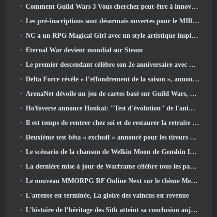
Comment Guild Wars 3 Vous cherchez peut-être à innover dans l’espace MMO
Les pré-inscriptions sont désormais ouvertes pour le MIRESI de Smilegate: Un avenir invisible
NC a un RPG Magical Girl avec un style artistique inspiré de l’anime des années 90 en préparation
Eternal War devient mondial sur Steam
Le premier descendant célèbre son 2e anniversaire avec Descendant Fest 2026 Flux
Delta Force révèle « l’effondrement de la saison », annonce la collaboration Rainbow Six Siege
ArenaNet dévoile un jeu de cartes basé sur Guild Wars, Lié par la brume
HoYoverse annonce Honkai: "Test d'évolution" de l'anime Nexus
Il est temps de rentrer chez soi et de restaurer la retraite heureuse là où les vents se rencontrent
Deuxième test bêta « exclusif » annoncé pour les tireurs de survie en équipe qui prennent du temps
Le scénario de la chanson de Welkin Moon de Genshin Impact touche à sa fin.. Sur la Lune
La dernière mise à jour de Warframe célèbre tous les papas de l'espace
Le nouveau MMORPG RF Online Next sur le thème Mech de Netmarble sera lancé à l'échelle mondiale
L'attente est terminée, La gloire des vaincus est revenue
L’histoire de l’héritage des Sith atteint sa conclusion aujourd’hui dans la dernière mise à jour de SWTOR