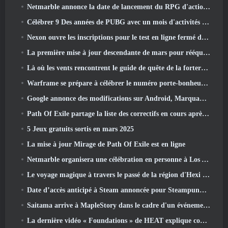
Netmarble annonce la date de lancement du RPG d'action et de dressage de monstres Mongil: Plongée dans les étoiles
Célébrer 9 Des années de PUBG avec un mois d'activités spéciales
Nexon ouvre les inscriptions pour le test en ligne fermé d'avril de MapleStory Classic World
La première mise à jour descendante de mars pour rééquilibrer le partage et introduire du nouveau contenu
Là où les vents rencontrent le guide de quête de la forteresse de Whitecrown
Warframe se prépare à célébrer le numéro porte-bonheur 13 Avec des événements d'anniversaire
Google annonce des modifications sur Android, Marquant le retour de Fortnite sur le Play Store
Path Of Exile partage la liste des correctifs en cours après le lancement de Mirage
5 Jeux gratuits sortis en mars 2025
La mise à jour Mirage de Path Of Exile est en ligne
Netmarble organisera une célébration en personne à Los Angeles. Avant les sept péchés capitaux: Lancement d'origine
Le voyage magique à travers le passé de la région d'Hexi commence là où les vents se rencontrent aujourd'hui
Date d’accès anticipé à Steam annoncée pour Steampunk ARPG Crystalfall
Saitama arrive à MapleStory dans le cadre d'un événement de collaboration One-Punch Man
La dernière vidéo « Foundations » de HEAT explique comment les agents et les réservoirs travaillent ensemble