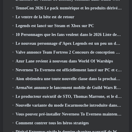
TennoCon 2026 Le pack numérique et les produits dérivés sont désormais disponibles à l'achat
Le ventre de la bête est de retour
Legends est lancé sur Steam et Xbox sur PC
10 Personnages que les fans veulent dans le 2026 Liste des rivaux Marvel les plus nombreux et quelle est la probabilité qu'ils se produisent
Le nouveau personnage d’Apex Legends est un peu un démon de la vitesse
Valve annonce Team Fortress 2 Concours de conception du trophée ÜBERFEST
Azur Lane revient à nouveau dans World Of Warships
Neverness To Everness est officiellement lancé sur PC et consoles
Aion obtiendra une toute nouvelle classe dans la prochaine mise à jour de Dread Blade
ArenaNet annonce le lancement mobile de Guild Wars Reforged
Le producteur exécutif de STO, Thomas Marrone, et le directeur créatif de Neverwinter, Randy Mosiondz, discutent des jeux et de l'avenir de Cryptic.
Nouvelle variante du mode Escarmouche introduite dans le dernier acte de Valorant
Vous pouvez pré-installer Neverness To Everness maintenant
Comment contrer tous les héros stratèges
Digital Extremes révèle le dernier chapitre narratif de Warframe avec un nouveau short d'anime