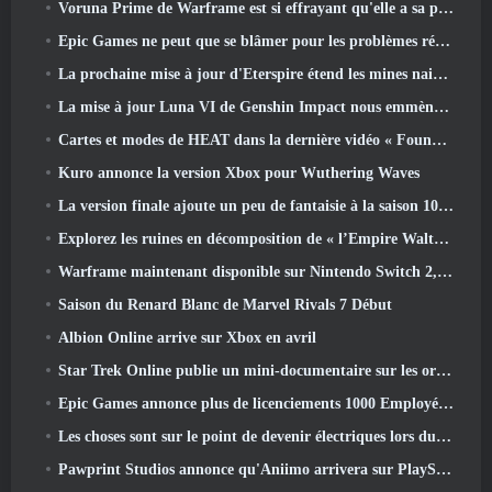
Voruna Prime de Warframe est si effrayant qu'elle a sa propre bande-annonce de bande rouge
Epic Games ne peut que se blâmer pour les problèmes récents
La prochaine mise à jour d'Eterspire étend les mines naines et propose une refonte complète des combats contre les boss
La mise à jour Luna VI de Genshin Impact nous emmène à cet endroit dont Mondstadt continue de parler mais que nous n'avons jamais vu
Cartes et modes de HEAT dans la dernière vidéo « Foundations »
Kuro annonce la version Xbox pour Wuthering Waves
La version finale ajoute un peu de fantaisie à la saison 10 Lancements
Explorez les ruines en décomposition de « l’Empire Walthen » dans la prochaine mise à jour majeure de RAVEN2
Warframe maintenant disponible sur Nintendo Switch 2, Juste à temps pour le lancement de Shadowgrapher
Saison du Renard Blanc de Marvel Rivals 7 Début
Albion Online arrive sur Xbox en avril
Star Trek Online publie un mini-documentaire sur les origines de la Fédération pour célébrer le 16e anniversaire
Epic Games annonce plus de licenciements 1000 Employés, Citant « Recul de l’engagement Fortnite »
Les choses sont sur le point de devenir électriques lors du prochain événement de réplique d’Apex Legends
Pawprint Studios annonce qu'Aniimo arrivera sur PlayStation 5 Et l'Epic Games Store lors des lancements