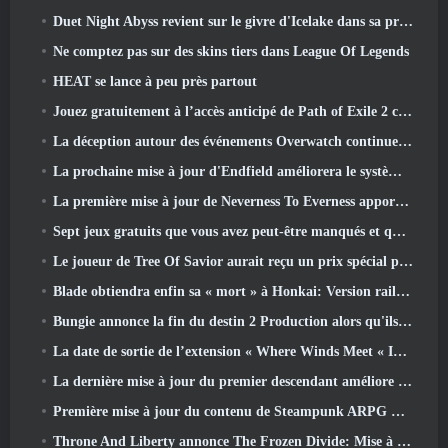
Duet Night Abyss revient sur le givre d'Icelake dans sa prochaine mise à jour Steampunk
Ne comptez pas sur des skins tiers dans League Of Legends
HEAT se lance à peu près partout
Jouez gratuitement à l’accès anticipé de Path of Exile 2 ce week-end
La déception autour des événements Overwatch continue 10 Année anniversaire
La prochaine mise à jour d'Endfield améliorera le système d'usine
La première mise à jour de Neverness To Everness apporte beaucoup à la table
Sept jeux gratuits que vous avez peut-être manqués et qui font partie du Steam Ocean Fest
Le joueur de Tree Of Savior aurait reçu un prix spécial pour avoir dépensé 100 000 $ dans le jeu
Blade obtiendra enfin sa « mort » à Honkai: Version rail étoile 4.3
Bungie annonce la fin du destin 2 Production alors qu'ils se préparent à travailler sur de nouveaux projets
La date de sortie de l’extension « Where Winds Meet « Imperial Palace » est annoncée
La dernière mise à jour du premier descendant améliore la boucle agricole et met à jour le mode Assaut
Première mise à jour du contenu de Steampunk ARPG Crystalfall pour répondre aux « préoccupations des joueurs clés »
Throne And Liberty annonce The Frozen Divide: Mise à jour Nix