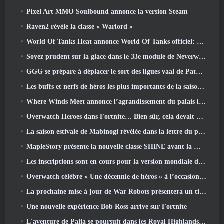
Pixel Art MMO Soulbound annonce la version Steam
Raven2 révèle la classe « Warlord »
World Of Tanks Heat annonce World Of Tanks officiel: Date de lancement de CHALEUR
Soyez prudent sur la glace dans le 33e module de Neverwinter, Froid mordant
GGG se prépare à déplacer le sort des ligues vaal de Path Of Exile 2 avant le lancement du retour des anciens
Les buffs et nerfs de héros les plus importants de la saison 8
Where Winds Meet annonce l’agrandissement du palais impérial et partage une feuille de route de contenu « massive »
Overwatch Heroes dans Fortnite… Bien sûr, cela devait arriver
La saison estivale de Mabinogi révélée dans la lettre du producteur
MapleStory présente la nouvelle classe SHINE avant la mise à jour de juin
Les inscriptions sont en cours pour la version mondiale du « test prologue » Limit Zero Breakers de NCSoft
Overwatch célèbre « Une décennie de héros » à l’occasion de son 10e anniversaire
La prochaine mise à jour de War Robots présentera un tireur d'élite inspiré de Lovecraftian
Une nouvelle expérience Bob Ross arrive sur Fortnite
L'aventure de Palia se poursuit dans les Royal Highlands avec la mise à jour d'aujourd'hui