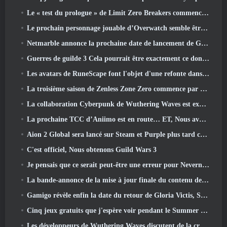
Le « test du prologue » de Limit Zero Breakers commence aujourd’hui
Le prochain personnage jouable d’Overwatch semble être un chef du crime cyborg surmené
Netmarble annonce la prochaine date de lancement de Global RF Online
Guerres de guilde 3 Cela pourrait être exactement ce dont l’industrie du MMO a besoin en ce moment
Les avatars de RuneScape font l'objet d'une refonte dans la plus grande mise à jour visuelle du jeu au cours des dix dernières années
La troisième saison de Zenless Zone Zero commence par un voyage sur une île de Bangboo dans le ciel, Et vers la plateforme Steam
La collaboration Cyberpunk de Wuthering Waves est exactement ce que j'attends de mes événements crossover de jeux vidéo
La prochaine TCC d’Aniimo est en route… ET, Nous avons une fenêtre de lancement officielle
Aion 2 Global sera lancé sur Steam et Purple plus tard cette année
C'est officiel, Nous obtenons Guild Wars 3
Je pensais que ce serait peut-être une erreur pour Neverness To Everness d'organiser l'événement Porsche Collab Gacha si tôt, Mais j'avais tort
La bande-annonce de la mise à jour finale du contenu de Destiny 2 est un cri de ralliement
Gamigo révèle enfin la date du retour de Gloria Victis, Survivra-t-il la deuxième fois?
Cinq jeux gratuits que j'espère voir pendant le Summer Game Fest
Les développeurs de Wuthering Waves discutent de la création de la séquence de combat Lahai-Roi Mech