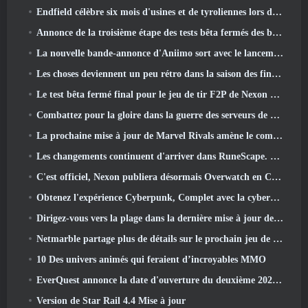
Endfield célèbre six mois d'usines et de tyroliennes lors de sa prochaine mise à jour
Annonce de la troisième étape des tests bêta fermés des batailles d'infanterie de War Thunder
La nouvelle bande-annonce d'Aniimo sort avec le lancement du dernier test bêta fermé
Les choses deviennent un peu rétro dans la saison des finales 11 Mise à jour
Le test bêta fermé final pour le jeu de tir F2P de Nexon Sudden Attack Zero Point a débuté aujourd'hui
Combattez pour la gloire dans la guerre des serveurs de Lineage II
La prochaine mise à jour de Marvel Rivals amène le combat contre les dieux
Les changements continuent d'arriver dans RuneScape. Cette fois, c'est le logement des joueurs
C'est officiel, Nexon publiera désormais Overwatch en Corée du Sud
Obtenez l'expérience Cyberpunk, Complet avec la cyberpsychose, Dans le prochain événement crossover d’Apex Legends
Dirigez-vous vers la plage dans la dernière mise à jour de Palia
Netmarble partage plus de détails sur le prochain jeu de mise à niveau solo, Mise à niveau en solo: KARMA à l’Anime Expo
10 Des univers animés qui feraient d’incroyables MMO
EverQuest annonce la date d'ouverture du deuxième 2026 Serveur d'extension temporisé
Version de Star Rail 4.4 Mise à jour