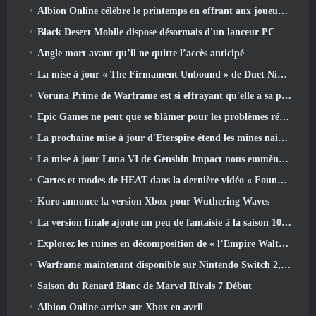
Albion Online célèbre le printemps en offrant aux joueurs une jolie monture de lapin
Black Desert Mobile dispose désormais d'un lanceur PC
Angle mort avant qu’il ne quitte l’accès anticipé
La mise à jour « The Firmament Unbound » de Duet Night Abyss conclut l’histoire de Huaxu
Voruna Prime de Warframe est si effrayant qu'elle a sa propre bande-annonce de bande rouge
Epic Games ne peut que se blâmer pour les problèmes récents
La prochaine mise à jour d'Eterspire étend les mines naines et propose une refonte complète des combats contre les boss
La mise à jour Luna VI de Genshin Impact nous emmène à cet endroit dont Mondstadt continue de parler mais que nous n'avons jamais vu
Cartes et modes de HEAT dans la dernière vidéo « Foundations »
Kuro annonce la version Xbox pour Wuthering Waves
La version finale ajoute un peu de fantaisie à la saison 10 Lancements
Explorez les ruines en décomposition de « l’Empire Walthen » dans la prochaine mise à jour majeure de RAVEN2
Warframe maintenant disponible sur Nintendo Switch 2, Juste à temps pour le lancement de Shadowgrapher
Saison du Renard Blanc de Marvel Rivals 7 Début
Albion Online arrive sur Xbox en avril