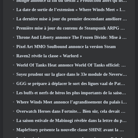
Bungie annonce la fin du destin 2 Production alors qu'ils se préparent à travailler sur de nouveaux projets
La date de sortie de l’extension « Where Winds Meet « Imperial Palace » est annoncée
La dernière mise à jour du premier descendant améliore la boucle agricole et met à jour le mode Assaut
Première mise à jour du contenu de Steampunk ARPG Crystalfall pour répondre aux « préoccupations des joueurs clés »
Throne And Liberty annonce The Frozen Divide: Mise à jour Nix
Pixel Art MMO Soulbound annonce la version Steam
Raven2 révèle la classe « Warlord »
World Of Tanks Heat annonce World Of Tanks officiel: Date de lancement de CHALEUR
Soyez prudent sur la glace dans le 33e module de Neverwinter, Froid mordant
GGG se prépare à déplacer le sort des ligues vaal de Path Of Exile 2 avant le lancement du retour des anciens
Les buffs et nerfs de héros les plus importants de la saison 8
Where Winds Meet annonce l’agrandissement du palais impérial et partage une feuille de route de contenu « massive »
Overwatch Heroes dans Fortnite… Bien sûr, cela devait arriver
La saison estivale de Mabinogi révélée dans la lettre du producteur
MapleStory présente la nouvelle classe SHINE avant la mise à jour de juin