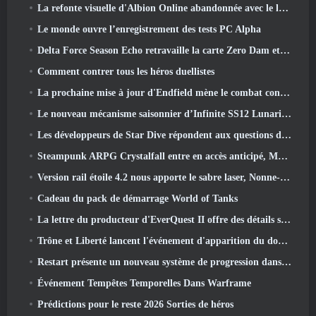
La refonte visuelle d'Albion Online abandonnée avec le lancement de la mise à jour Radiant Wilds aujourd'hui
Le monde ouvre l’enregistrement des tests PC Alpha
Delta Force Season Echo retravaille la carte Zero Dam et étend le gameplay des opérations
Comment contrer tous les héros duellistes
La prochaine mise à jour d'Endfield mène le combat contre Nefarith
Le nouveau mécanisme saisonnier d’Infinite SS12 Lunaria est l’un des « plus gros ajouts » au jeu
Les développeurs de Star Dive répondent aux questions des joueurs dans un livestream surprise
Steampunk ARPG Crystalfall entre en accès anticipé, Mais pas sans quelques défauts
Version rail étoile 4.2 nous apporte le sabre laser, Nonne-mandrin, Batteur pionnier et un émanateur d’exaltation
Cadeau du pack de démarrage World of Tanks
La lettre du producteur d'EverQuest II offre des détails sur le serveur d'extension verrouillé dans le temps
Trône et Liberté lancent l'événement d'apparition du double archboss
Restart présente un nouveau système de progression dans la mise à jour de la saison SS4
Événement Tempêtes Temporelles Dans Warframe
Prédictions pour le reste 2026 Sorties de héros