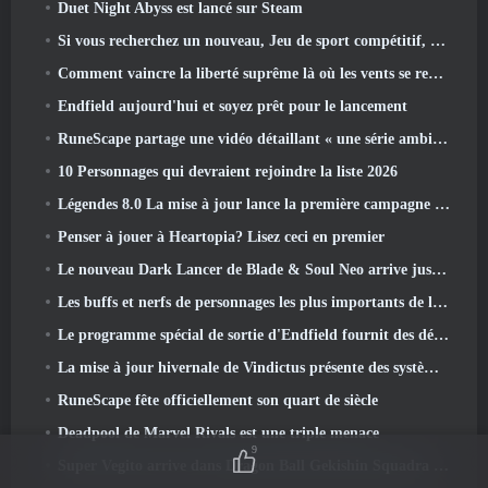
Duet Night Abyss est lancé sur Steam
Si vous recherchez un nouveau, Jeu de sport compétitif, Le test bêta fermé du football freestyle 2 est en route
Comment vaincre la liberté suprême là où les vents se rencontrent
Endfield aujourd'hui et soyez prêt pour le lancement
RuneScape partage une vidéo détaillant « une série ambitieuse de mises à jour de contenu »
10 Personnages qui devraient rejoindre la liste 2026
Légendes 8.0 La mise à jour lance la première campagne de 2026
Penser à jouer à Heartopia? Lisez ceci en premier
Le nouveau Dark Lancer de Blade & Soul Neo arrive juste à temps pour le premier anniversaire
Les buffs et nerfs de personnages les plus importants de la saison 6
Le programme spécial de sortie d'Endfield fournit des détails sur le système de monétisation du jeu
La mise à jour hivernale de Vindictus présente des systèmes pour faciliter la progression des joueurs
RuneScape fête officiellement son quart de siècle
Deadpool de Marvel Rivals est une triple menace
9
Super Vegito arrive dans Dragon Ball Gekishin Squadra avec l'arrivée de la saison 3