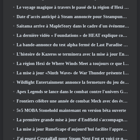
Le voyage magique à travers le passé de la région d'Hexi commence là où les vents se rencontrent aujourd'hui
Date d’accès anticipé à Steam annoncée pour Steampunk ARPG Crystalfall
Saitama arrive à MapleStory dans le cadre d'un événement de collaboration One-Punch Man
La dernière vidéo « Foundations » de HEAT explique comment les agents et les réservoirs travaillent ensemble
La bande-annonce du test alpha fermé de Last Paradise nous rappelle à quoi ressemble vraiment la survie à l'apocalypse zombie
L’histoire de Kazeros se terminera avec la mise à jour Ends Of The Abyss de Lost Ark
La région Hexi de Where Winds Meet a toujours ce que les joueurs aiment tout en étant une expérience unique
La mise à jour «Ninth Wave» de War Thunder présente les jets de rang IX
Wildlight Entertainment annonce la fermeture du jeu de tir gratuit Highguard
Apex Legends se lance dans le combat contre l'univers Gundam dans le dernier événement crossover
Frontiers célèbre une année de combat Mech avec des événements d'anniversaire
5v5 MOBA Stonehold maintenant en version bêta ouverte
La première grande mise à jour d'Endfield s'accompagne de nombreuses optimisations
La mise à jour RuneScape d'aujourd'hui facilite l'apprentissage des styles de combat originaux du MMORPG.
J'ai essayé Crystalfall pour Steam Next Fest et voici ce que j'ai appris