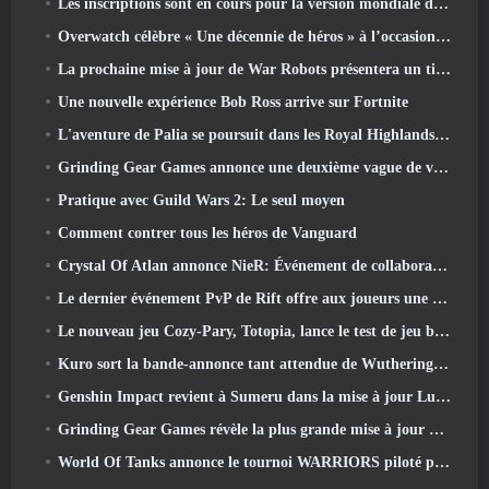
Les inscriptions sont en cours pour la version mondiale du « test prologue » Limit Zero Breakers de NCSoft
Overwatch célèbre « Une décennie de héros » à l’occasion de son 10e anniversaire
La prochaine mise à jour de War Robots présentera un tireur d'élite inspiré de Lovecraftian
Une nouvelle expérience Bob Ross arrive sur Fortnite
L'aventure de Palia se poursuit dans les Royal Highlands avec la mise à jour d'aujourd'hui
Grinding Gear Games annonce une deuxième vague de ventes de billets pour l'ExileCon
Pratique avec Guild Wars 2: Le seul moyen
Comment contrer tous les héros de Vanguard
Crystal Of Atlan annonce NieR: Événement de collaboration sur les automates
Le dernier événement PvP de Rift offre aux joueurs une chance de gagner jusqu'à 4000 Crédits et un nouveau titre
Le nouveau jeu Cozy-Pary, Totopia, lance le test de jeu bêta fermé
Kuro sort la bande-annonce tant attendue de Wuthering Waves Cyberpunk: Crossover Edgerunners
Genshin Impact revient à Sumeru dans la mise à jour Luna VII
Grinding Gear Games révèle la plus grande mise à jour de Path Of Exile II à ce jour, Le retour des anciens
World Of Tanks annonce le tournoi WARRIORS piloté par la communauté