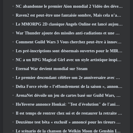
NC abandonne le premier Aion mondial 2 Vidéo des développeurs, Partager des détails sur le jeu
Raven2 est peut-être une fantaisie sombre, Mais cela n’arrête pas les plaisirs de l’été
Le MMORPG 2D classique Angels Online est lancé aujourd'hui dans le monde entier
War Thunder ajoute des missiles anti-radiations et une mesure de soutien électronique dans la mise à jour de la cavalerie lourde
Comment Guild Wars 3 Vous cherchez peut-être à innover dans l’espace MMO
Les pré-inscriptions sont désormais ouvertes pour le MIRESI de Smilegate: Un avenir invisible
NC a un RPG Magical Girl avec un style artistique inspiré de l’anime des années 90 en préparation
Eternal War devient mondial sur Steam
Le premier descendant célèbre son 2e anniversaire avec Descendant Fest 2026 Flux
Delta Force révèle « l’effondrement de la saison », annonce la collaboration Rainbow Six Siege
ArenaNet dévoile un jeu de cartes basé sur Guild Wars, Lié par la brume
HoYoverse annonce Honkai: "Test d'évolution" de l'anime Nexus
Il est temps de rentrer chez soi et de restaurer la retraite heureuse là où les vents se rencontrent
Deuxième test bêta « exclusif » annoncé pour les tireurs de survie en équipe qui prennent du temps
Le scénario de la chanson de Welkin Moon de Genshin Impact touche à sa fin.. Sur la Lune