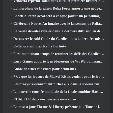
Vendetta reprend Talon dans la toute première histoire d'un an dans Overwatch (Pas de "2", Blizzard abandonne ça)
La morphose de la saison Delta Force apporte une nouvelle carte, Modes, Et améliorations demandées par les joueurs
Endfield Patch accordera à chaque joueur un personnage six étoiles gratuit de son choix
Célébrez le Nouvel An lunaire avec le lancement de Palia's Winter Wonder: Mise à jour du Nouvel An de Riffrocin
La vérité dévoilée révélée dans la dernière diffusion en direct
Découvrez le raid Glade du Gardien dans la dernière mise à jour de Guild Wars 2, à partir d'aujourd'hui
Collaboration Star Rail à Fortnite
Il est maintenant temps de terminer les défis des Gardiens de la Flamme sur Path of Exile pendant Legacy Of Phrecia
Kuro Games apporte le prédécesseur de WuWa punissant Grey Raven sur Steam
Guide de trucs et astuces pour débutants
7 Ce que les joueurs de Marvel Rivals veulent pour le jeu 2026
Les proxys reviennent enfin chez eux dans la sixième rue dans la version Zenless Zone Zero 2.6 Mise à jour
La nouvelle tournée mondiale de la finale combine Hackout et lasers orbitaux
CHALEUR dans une nouvelle série vidéo
La mise à jour Throne & Liberty présente la « Tour de la cupidité » générée aléatoirement