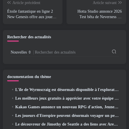
Article précédent
Article suivant
Étoile fantastique en ligne 2
Hotta Studio annonce 2026
New Genesis offre aux joueurs
Test bêta de Neverness To
ce qui s’en vient 2026
Everness, Présente désormais
le « gameplay de prison »
Rechercher des actualités
Nouvelles
Rechercher des actualités
documentation du thème
L'île de Wyrmscraig est désormais disponible à l'exploration dans Old School RuneScape
Les meilleurs jeux gratuits à apprécier avec votre équipe (2026)
Kakao Games annonce un nouveau RPG d'action, Jeune gardienne
Les joueurs d'Eterspire peuvent désormais voyager un peu dans le temps… en guise de régal
Le découvreur de Jimothy de Seattle a des liens avec ArenaNet, Alors bien sûr, ils l’ajoutent à Guild Wars 2