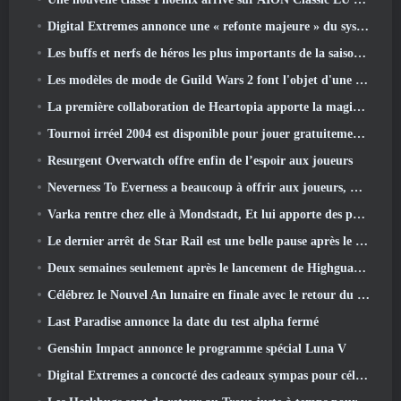
Digital Extremes annonce une « refonte majeure » du système de progression des joueurs de Soulframe
Les buffs et nerfs de héros les plus importants de la saison 6.5
Les modèles de mode de Guild Wars 2 font l'objet d'une refonte basée sur les commentaires des joueurs
La première collaboration de Heartopia apporte la magie de l'amitié de mon petit poney
Tournoi irréel 2004 est disponible pour jouer gratuitement et Epic ne poursuivra personne pour cela
Resurgent Overwatch offre enfin de l’espoir aux joueurs
Neverness To Everness a beaucoup à offrir aux joueurs, Particulièrement amusant
Varka rentre chez elle à Mondstadt, Et lui apporte des problèmes dans la mise à jour Luna V de Genshin Impact
Le dernier arrêt de Star Rail est une belle pause après le traumatisme
Deux semaines seulement après le lancement de Highguard, Wildlight Entertainment annonce des licenciements
Célébrez le Nouvel An lunaire en finale avec le retour du « mode Bank It »
Last Paradise annonce la date du test alpha fermé
Genshin Impact annonce le programme spécial Luna V
Digital Extremes a concocté des cadeaux sympas pour célébrer le nouvel an lunaire dans Warframe