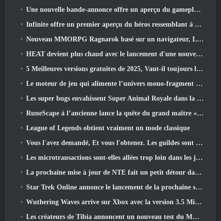
Une nouvelle bande-annonce offre un aperçu du gameplay de Silver Palace
Infinite offre un premier aperçu du héros ressemblant à une sirène à venir dans le printemps-été 2013: Lumière du soir
Nouveau MMORPG Ragnarok basé sur un navigateur, L'univers Ragnarok annoncé
HEAT devient plus chaud avec le lancement d'une nouvelle carte du désert
5 Meilleures versions gratuites de 2025, Vaut-il toujours la peine d'y jouer 2026?
Le moteur de jeu qui alimente l’univers mono-fragment d’Eve Online est désormais open source
Les super bugs envahissent Super Animal Royale dans la mise à jour « Super Natural »
RuneScape à l’ancienne lance la quête du grand maître « La Lune de sang se lève », Mettre fin à une série de quêtes de 20 ans
League of Legends obtient vraiment un mode classique
Vous l'avez demandé, Et vous l'obtenez. Les guildes sont maintenant disponibles dans Eterspire
Les microtransactions sont-elles allées trop loin dans les jeux gratuits?
La prochaine mise à jour de NTE fait un petit détour dans un jeu de table fantastique
Star Trek Online annonce le lancement de la prochaine saison « Undiscovered »
Wuthering Waves arrive sur Xbox avec la version 3.5 Mise à jour
Les créateurs de Tibia annoncent un nouveau test du MMORPG Zombie à l'ancienne, Persister en ligne