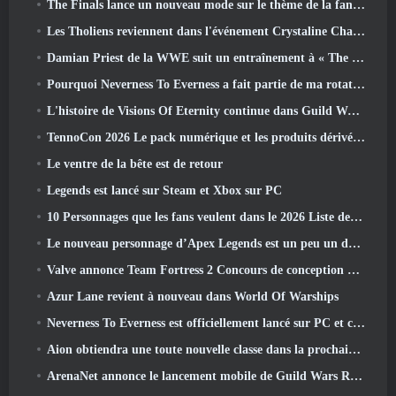
The Finals lance un nouveau mode sur le thème de la fantasy médiévale « Dragon's Claim »
Les Tholiens reviennent dans l'événement Crystaline Chaos de Star Trek Online
Damian Priest de la WWE suit un entraînement à « The Loot Camp » dans la bande-annonce Live Action Burst Fest de Delta Force
Pourquoi Neverness To Everness a fait partie de ma rotation, Pour l'instant
L'histoire de Visions Of Eternity continue dans Guild Wars 2 La semaine prochaine
TennoCon 2026 Le pack numérique et les produits dérivés sont désormais disponibles à l'achat
Le ventre de la bête est de retour
Legends est lancé sur Steam et Xbox sur PC
10 Personnages que les fans veulent dans le 2026 Liste des rivaux Marvel les plus nombreux et quelle est la probabilité qu'ils se produisent
Le nouveau personnage d’Apex Legends est un peu un démon de la vitesse
Valve annonce Team Fortress 2 Concours de conception du trophée ÜBERFEST
Azur Lane revient à nouveau dans World Of Warships
Neverness To Everness est officiellement lancé sur PC et consoles
Aion obtiendra une toute nouvelle classe dans la prochaine mise à jour de Dread Blade
ArenaNet annonce le lancement mobile de Guild Wars Reforged