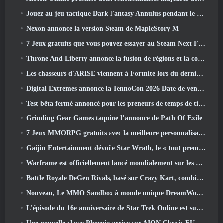
Jouez au jeu tactique Dark Fantasy Annulus pendant le prochain festival Steam
Nexon annonce la version Steam de MapleStory M
7 Jeux gratuits que vous pouvez essayer au Steam Next Fest
Throne And Liberty annonce la fusion de régions et la consolidation de serveurs
Les chasseurs d'ARISE viennent à Fortnite lors du dernier événement de collaboration
Digital Extremes annonce la TennoCon 2026 Date de vente des billets
Test bêta fermé annoncé pour les preneurs de temps de tir à la troisième personne
Grinding Gear Games taquine l’annonce de Path Of Exile
7 Jeux MMORPG gratuits avec la meilleure personnalisation des personnages
Gaijin Entertainment dévoile Star Wrath, le « tout premier jeu d’action et d’extraction spatiale »
Warframe est officiellement lancé mondialement sur les appareils Android
Battle Royale DeGen Rivals, basé sur Crazy Kart, combine toutes les choses que vous ne saviez probablement pas que vous vouliez combiner
Nouveau, Le MMO Sandbox à monde unique DreamWorld arrive sur Steam en accès anticipé
L'épisode du 16e anniversaire de Star Trek Online est supprimé dans le cadre de la mise à jour « Corruption »
Une nouvelle classe Phoenix arrive sur AION Classic EU dans la mise à jour « Ignite »