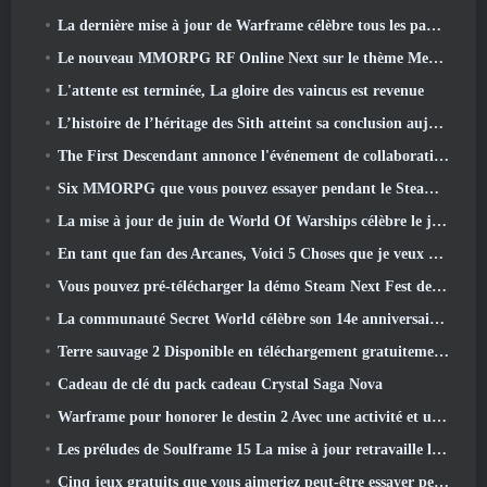
La dernière mise à jour de Warframe célèbre tous les papas de l'espace
Le nouveau MMORPG RF Online Next sur le thème Mech de Netmarble sera lancé à l'échelle mondiale
L'attente est terminée, La gloire des vaincus est revenue
L’histoire de l’héritage des Sith atteint sa conclusion aujourd’hui dans la dernière mise à jour de SWTOR
The First Descendant annonce l'événement de collaboration EVANGELION
Six MMORPG que vous pouvez essayer pendant le Steam Next Fest
La mise à jour de juin de World Of Warships célèbre le jour de l'indépendance des États-Unis avec une nouvelle campagne narrative
En tant que fan des Arcanes, Voici 5 Choses que je veux voir du MMO Riot
Vous pouvez pré-télécharger la démo Steam Next Fest de Embers Of The Uncrowned demain
La communauté Secret World célèbre son 14e anniversaire avec un mystère qu'ils doivent résoudre ensemble
Terre sauvage 2 Disponible en téléchargement gratuitement (Et garde) Pour une durée limitée
Cadeau de clé du pack cadeau Crystal Saga Nova
Warframe pour honorer le destin 2 Avec une activité et un titre spéciaux dans le jeu
Les préludes de Soulframe 15 La mise à jour retravaille le butin et la pêche
Cinq jeux gratuits que vous aimeriez peut-être essayer pendant le Bullet Fest