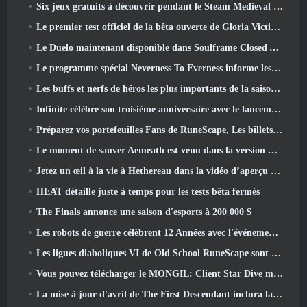
Six jeux gratuits à découvrir pendant le Steam Medieval Fest
Le premier test officiel de la bêta ouverte de Gloria Victis démarre aujourd’hui
Le Duelo maintenant disponible dans Soulframe Closed Alpha
Le programme spécial Neverness To Everness informe les joueurs de ce à quoi s'attendre lors des lancements
Les buffs et nerfs de héros les plus importants de la saison 7.5
Infinite célèbre son troisième anniversaire avec le lancement de Lunaria SS12 aujourd'hui
Préparez vos portefeuilles Fans de RuneScape, Les billets pour le RuneFest sont sur le point d'être mis en vente
Le moment de sauver Aemeath est venu dans la version Wuthering Waves 3.3 Mise à jour
Jetez un œil à la vie à Hethereau dans la vidéo d’aperçu du gameplay du lancement de Neverness To Everness
HEAT détaille juste à temps pour les tests bêta fermés
The Finals annonce une saison d'esports à 200 000 $
Les robots de guerre célèbrent 12 Années avec l'événement Martian Robotic Games
Les ligues diaboliques VI de Old School RuneScape sont lancées aujourd'hui
Vous pouvez télécharger le MONGIL: Client Star Dive maintenant
La mise à jour d'avril de The First Descendant inclura la version bêta du nouveau contenu Endgame