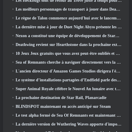
Les Heckbugs sont de retour au Trove juste à temps pour la saison de l'amour
Les meilleurs personnages de transport à jouer dans Deadlock
Le règne de Talon commence aujourd'hui avec le lancement de la saison Overwatch 1: Conquête
La dernière mise à jour de Duet Night Abyss présente les montures
Nexon a constitué une équipe de développement de StarCraft Shooter selon un rapport du magasin coréen
Deathwing revient sur Hearthstone dans la prochaine extension Cataclysm
10 Jeux Jeux gratuits que vous avez peut-être oubliés et qui participent au PvP Fest de Steam
Sea of ​​Remnants cherche à naviguer directement vers la grandeur
L'ancien directeur d'Amazon Games Studios dirigera l'édition occidentale d'Aion 2
Le système d’installations partagées d’Endfield parle des joueurs
Super Animal Royale célèbre le Nouvel An lunaire avec trois semaines d'événements Super Horse
La prochaine destination de Star Rail, Planarcadie
BLINDSPOT maintenant en accès anticipé sur Steam
Le test alpha fermé de Sea Of Remnants est maintenant en ligne
La dernière version de Wuthering Waves apporte d'importantes baisses de savoir et des changements de qualité de vie