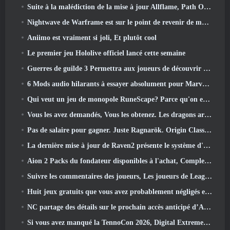
Suite à la malédiction de la mise à jour Allflame, Path Of Exile annonce plusieurs changements basés sur les commentaires
Nightwave de Warframe est sur le point de revenir de manière choquante
Aniimo est vraiment si joli, Et plutôt cool
Le premier jeu Hololive officiel lancé cette semaine
Guerres de guilde 3 Permettra aux joueurs de découvrir le monde de la Tyrie avant le réveil des dragons anciens
6 Mods audio hilarants à essayer absolument pour Marvel Rivals
Qui veut un jeu de monopole RuneScape? Parce qu'on est en route
Vous les avez demandés, Vous les obtenez. Les dragons arrivent sur Albion Online
Pas de salaire pour gagner. Juste Ragnarök. Origin Classic est lancé en juillet 23
La dernière mise à jour de Raven2 présente le système d'éveil des compétences, Donner aux joueurs plus de moyens d'améliorer leurs compétences
Aion 2 Packs du fondateur disponibles à l'achat, Complet avec cinq jours d'accès anticipé
Suivre les commentaires des joueurs, Les joueurs de League Of Legends Classic n’auront pas à payer pour les skins classiques
Huit jeux gratuits que vous avez probablement négligés et qui font partie du Train Fest de Steam
NC partage des détails sur le prochain accès anticipé d’Aion 2
Si vous avez manqué la TennoCon 2026, Digital Extremes partage tous les panneaux