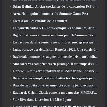
Brian Holinka, Ancien spécialiste de la conception PvP de World Of Warcraft, Rejoint l’équipe MMO de League Of Legends
ArenaNet taquine l’annonce du Summer Game Fest
Livre d'art Les Enfants de la Lumière
La nouvelle vidéo NTE Lore explique les anomalies, Attendez, Et comment une organisation « secrète » suit tout cela
Digital Extremes annonce ses plans pour le Summer Game Fest
Les lacunes dans le contenu ne sont plus aussi graves qu’avant
Jagex partage des détails sur Runefest 2026, Une partie de la célébration du 25e anniversaire de RuneScape IP
Daybreak annonce des augmentations de prix pour l’adhésion VIP au Seigneur des Anneaux Online
Améliorez vos compétences en piratage, Il est temps d’explorer Night City dans Wuthering Waves
L'aperçu Limit Zero Breakers de NCSoft donne une idée de ce à quoi s'attendre du prochain test du prologue
Découvrez les complots et combattez les chats géants pendant votre temps libre dans la dernière mise à jour de Where Winds Meet
Date de test bêta ouverte annoncée pour le jeu d'extraction Dark Fantasy, Chasseur de Brume
Ragnarok Origin Classic ramène un gameplay MMORPG équitable et CBT ouvre ses portes en juin 4
Star Dive dans la version 1.1 Mise à jour
L’avenir des jeux de tir de héros est-il lié au modèle de service en direct F2P?