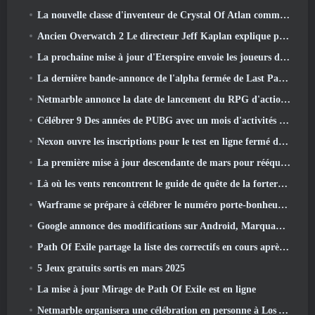
La nouvelle classe d'inventeur de Crystal Of Atlan commande les Mechs Magitech au combat
Ancien Overwatch 2 Le directeur Jeff Kaplan explique pourquoi il a laissé Blizzard
La prochaine mise à jour d'Eterspire envoie les joueurs dans les mines naines
La dernière bande-annonce de l'alpha fermée de Last Paradise est une œuvre d'art petite mais terrifiante
Netmarble annonce la date de lancement du RPG d'action et de dressage de monstres Mongil: Plongée dans les étoiles
Célébrer 9 Des années de PUBG avec un mois d'activités spéciales
Nexon ouvre les inscriptions pour le test en ligne fermé d'avril de MapleStory Classic World
La première mise à jour descendante de mars pour rééquilibrer le partage et introduire du nouveau contenu
Là où les vents rencontrent le guide de quête de la forteresse de Whitecrown
Warframe se prépare à célébrer le numéro porte-bonheur 13 Avec des événements d'anniversaire
Google annonce des modifications sur Android, Marquant le retour de Fortnite sur le Play Store
Path Of Exile partage la liste des correctifs en cours après le lancement de Mirage
5 Jeux gratuits sortis en mars 2025
La mise à jour Mirage de Path Of Exile est en ligne
Netmarble organisera une célébration en personne à Los Angeles. Avant les sept péchés capitaux: Lancement d'origine