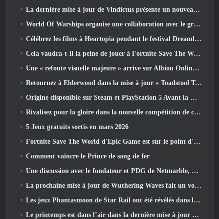
La dernière mise à jour de Vindictus présente un nouveau raid où les joueurs affronteront le gardien de Caliburn
World Of Warships organise une collaboration avec le groupe de heavy metal suédois Sabaton
Célébrez les films à Heartopia pendant le festival Dreamlight Cinematics
Cela vaudra-t-il la peine de jouer à Fortnite Save The World une fois qu'il sera gratuit?
Une « refonte visuelle majeure » arrive sur Albion Online en avril
Retournez à Elderwood dans la mise à jour « Toadstool Tales » de Palia
Origine disponible sur Steam et PlayStation 5 Avant la marche 23 Lancement
Rivalisez pour la gloire dans la nouvelle compétition de champions d'Eridu's Hollow dans la prochaine mise à jour de Zenless Zone Zero
5 Jeux gratuits sortis en mars 2026
Fortnite Save The World d'Epic Game est sur le point d'être gratuit
Comment vaincre le Prince de sang de fer
Une discussion avec le fondateur et PDG de Netmarble, Ken Kim, à propos de MONGIL: Plongée dans les étoiles
La prochaine mise à jour de Wuthering Waves fait un voyage du « côté obscur »
Les jeux Phantasmoon de Star Rail ont été révélés dans le 4.1 Programme spécial
Le printemps est dans l’air dans la dernière mise à jour de Thrones et Liberty