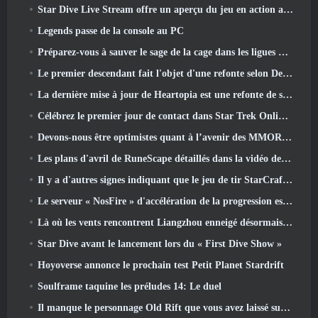
Star Dive Live Stream offre un aperçu du jeu en action avant son lancement
Legends passe de la console au PC
Préparez-vous à sauver le sage de la cage dans les ligues VI de Old School RuneScape: Pactes démoniaques
Le premier descendant fait l'objet d'une refonte selon Dev Stream
La dernière mise à jour de Heartopia est une refonte de style Alice au pays des merveilles
Célébrez le premier jour de contact dans Star Trek Online et gagnez une nouvelle version du Nobel Intel Battlecruiser
Devons-nous être optimistes quant à l’avenir des MMORPG?
Les plans d'avril de RuneScape détaillés dans la vidéo des développeurs
Il y a d'autres signes indiquant que le jeu de tir StarCraft en monde ouvert pourrait être une réalité
Le serveur « NosFire » d'accélération de la progression est désormais disponible dans NosTale
Là où les vents rencontrent Liangzhou enneigé désormais disponible avec la sortie de la version 1.5
Star Dive avant le lancement lors du « First Dive Show »
Hoyoverse annonce le prochain test Petit Planet Stardrift
Soulframe taquine les préludes 14: Le duel
Il manque le personnage Old Rift que vous avez laissé sur le serveur Dead? Gamigo a une solution pour ça