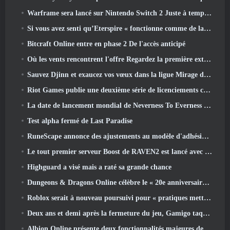
Warframe sera lancé sur Nintendo Switch 2 Juste à temps pour la prochaine mise à jour majeure, Le graphiste de l'ombre
Si vous avez senti qu’Eterspire « fonctionne comme de la merde », Le directeur créatif dit que ce n’est plus le cas
Bitcraft Online entre en phase 2 De l'accès anticipé
Où les vents rencontrent l'offre Regardez la première extension majeure de Hexi Live Stream
Sauvez Djinn et exaucez vos vœux dans la ligue Mirage de Path Of Exile
Riot Games publie une deuxième série de licenciements ce mois-ci
La date de lancement mondial de Neverness To Everness révélée
Test alpha fermé de Last Paradise
RuneScape annonce des ajustements au modèle d'adhésion Premier pour tenir compte des modifications récentes apportées au MMORPG
Le tout premier serveur Boost de RAVEN2 est lancé avec la mise à jour d'aujourd'hui
Highguard a visé mais a raté sa grande chance
Dungeons & Dragons Online célèbre le « 20e anniversaire de Natural » avec une quête spéciale et des récompenses
Roblox serait à nouveau poursuivi pour « pratiques mettant en danger et exploitant des enfants »
Deux ans et demi après la fermeture du jeu, Gamigo taquine le retour du MMO médiéval Glory Victis
Albion Online présente deux fonctionnalités majeures de guerre de factions dans la mise à jour Realm Divided Part II