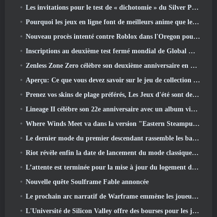
Les invitations pour le test de « dichotomie » du Silver Palace sont envoyées
Pourquoi les jeux en ligne font de meilleurs anime que les anime ne créent des jeux
Nouveau procès intenté contre Roblox dans l'Oregon pour un incident de toilettage d'enfants
Inscriptions au deuxième test fermé mondial de Global MapleStory Classic
Zenless Zone Zero célèbre son deuxième anniversaire en offrant aux joueurs le choix d'un agent gratuit de rang S
Aperçu: Ce que vous devez savoir sur le jeu de collection de créatures de HoYoverse, Honkai: Lien âme
Prenez vos skins de plage préférés, Les Jeux d'été sont de retour sur Overwatch
Lineage II célèbre son 22e anniversaire avec un album vinyle en édition collector
Where Winds Meet va dans la version "Eastern Steampunk" 2.0
Le dernier mode du premier descendant rassemble les batailles difficiles d'interception du vide et les profondeurs.
Riot révèle enfin la date de lancement du mode classique de League Of Legends
L’attente est terminée pour la mise à jour du logement des grands joueurs de RuneScape
Nouvelle quête Soulframe Fable annoncée
Le prochain arc narratif de Warframe emmène les joueurs vers une toute nouvelle carte des étoiles, Le système Tau
L'Université de Silicon Valley offre des bourses pour les jeux et certaines des exigences sont intéressantes