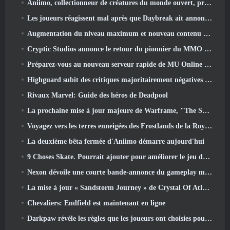
Aniimo, collectionneur de créatures du monde ouvert, prend les bonnes notes
Les joueurs réagissent mal après que Daybreak ait annoncé son intention de sauter les feuilles de route pour EverQuest et EQ2
Augmentation du niveau maximum et nouveau contenu révélé dans Phantasy Star Online 2: Flux de vagues de titres NGS
Cryptic Studios annonce le retour du pionnier du MMO Jack Emmert en tant que PDG
Préparez-vous au nouveau serveur rapide de MU Online pendant le pré-événement
Highguard subit des critiques majoritairement négatives après son lancement
Rivaux Marvel: Guide des héros de Deadpool
La prochaine mise à jour majeure de Warframe, "The Shadowgrapher" arrivera en mars
Voyagez vers les terres enneigées des Frostlands de la Roya dans la prochaine version de Wuthering Waves 3.1
La deuxième bêta fermée d'Aniimo démarre aujourd'hui
9 Choses Skate. Pourrait ajouter pour améliorer le jeu dans 2026
Nexon dévoile une courte bande-annonce du gameplay mondial de MapleStory Classic
La mise à jour « Sandstorm Journey » de Crystal Of Atlan augmente le niveau maximum à 70
Chevaliers: Endfield est maintenant en ligne
Darkpaw révèle les règles que les joueurs ont choisies pour le prochain serveur Frostreaver d'EverQuest