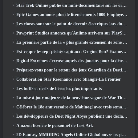
Star Trek Online publie un mini-documentaire sur les origines de la Fédération pour célébrer le 16e anniversaire
Epic Games annonce plus de licenciements 1000 Employés, Citant « Recul de l’engagement Fortnite »
Les choses sont sur le point de devenir électriques lors du prochain événement de réplique d’Apex Legends
Pawprint Studios annonce qu'Aniimo arrivera sur PlayStation 5 Et l'Epic Games Store lors des lancements
La première partie de la « plus grande extension de zone » de l’histoire de RuneScape est lancée aujourd’hui
Est-ce que les sept péchés capitaux: Origine Bon? Examen honnête
Digital Extremes s’excuse auprès des joueurs pour la détresse causée par les « invitations néfastes » dans Warframe
Préparez-vous pour le retour des jeux Guardian de Destiny 2
Collaboration Star Resonance avec Shangri-La Frontier
Les buffs et nerfs de héros les plus importants
La mise à jour majeure de la neuvième vague de War Thunder améliore l'apparence des batailles navales avec des visuels aquatiques améliorés
Célébrez le 18e anniversaire de Mabinogi avec trois semaines d'événements et de récompenses
Les développeurs de Duet Night Abyss publient une déclaration officielle concernant un récent incident de logiciel malveillant suite à la mise à jour du jeu
Amazon licencie le personnel de Lost Ark
2D Fantasy MMORPG Angels Online Global ouvre les pré-inscriptions