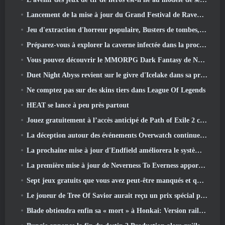
Lancement de la mise à jour du Grand Festival de Raven2, avec la nouvelle classe Warlord
Jeu d'extraction d'horreur populaire, Busters de tombes, Lancements en Occident
Préparez-vous à explorer la caverne infectée dans la prochaine mise à jour d'Eterspire
Vous pouvez découvrir le MMORPG Dark Fantasy de Nexon Embers Of The Uncrown pendant le Steam Next Fest
Duet Night Abyss revient sur le givre d'Icelake dans sa prochaine mise à jour Steampunk
Ne comptez pas sur des skins tiers dans League Of Legends
HEAT se lance à peu près partout
Jouez gratuitement à l’accès anticipé de Path of Exile 2 ce week-end
La déception autour des événements Overwatch continue 10 Année anniversaire
La prochaine mise à jour d'Endfield améliorera le système d'usine
La première mise à jour de Neverness To Everness apporte beaucoup à la table
Sept jeux gratuits que vous avez peut-être manqués et qui font partie du Steam Ocean Fest
Le joueur de Tree Of Savior aurait reçu un prix spécial pour avoir dépensé 100 000 $ dans le jeu
Blade obtiendra enfin sa « mort » à Honkai: Version rail étoile 4.3