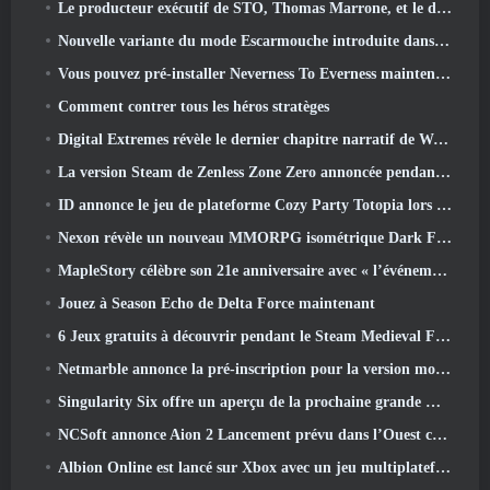
Le producteur exécutif de STO, Thomas Marrone, et le directeur créatif de Neverwinter, Randy Mosiondz, discutent des jeux et de l'avenir de Cryptic.
Nouvelle variante du mode Escarmouche introduite dans le dernier acte de Valorant
Vous pouvez pré-installer Neverness To Everness maintenant
Comment contrer tous les héros stratèges
Digital Extremes révèle le dernier chapitre narratif de Warframe avec un nouveau short d'anime
La version Steam de Zenless Zone Zero annoncée pendant la version 2.8 Programme spécial
ID annonce le jeu de plateforme Cozy Party Totopia lors de la vitrine Xbox, Lance le recrutement bêta
Nexon révèle un nouveau MMORPG isométrique Dark Fantasy, Braises des sans couronne
MapleStory célèbre son 21e anniversaire avec « l’événement de l’Université Maple »
Jouez à Season Echo de Delta Force maintenant
6 Jeux gratuits à découvrir pendant le Steam Medieval Fest
Netmarble annonce la pré-inscription pour la version mondiale du MMORPG de science-fiction RF Online Next
Singularity Six offre un aperçu de la prochaine grande mise à jour de Palia The Royal Highlands
NCSoft annonce Aion 2 Lancement prévu dans l’Ouest cette année
Albion Online est lancé sur Xbox avec un jeu multiplateforme complet