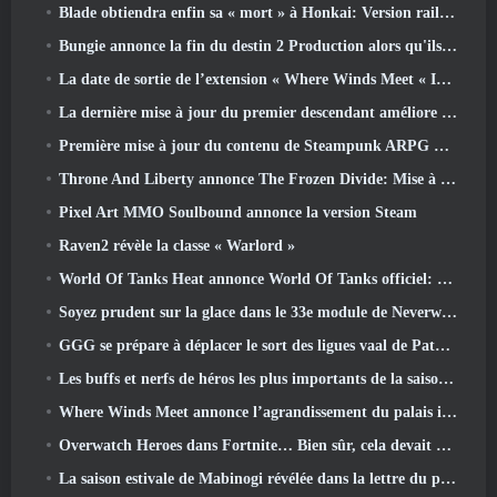
Blade obtiendra enfin sa « mort » à Honkai: Version rail étoile 4.3
Bungie annonce la fin du destin 2 Production alors qu'ils se préparent à travailler sur de nouveaux projets
La date de sortie de l’extension « Where Winds Meet « Imperial Palace » est annoncée
La dernière mise à jour du premier descendant améliore la boucle agricole et met à jour le mode Assaut
Première mise à jour du contenu de Steampunk ARPG Crystalfall pour répondre aux « préoccupations des joueurs clés »
Throne And Liberty annonce The Frozen Divide: Mise à jour Nix
Pixel Art MMO Soulbound annonce la version Steam
Raven2 révèle la classe « Warlord »
World Of Tanks Heat annonce World Of Tanks officiel: Date de lancement de CHALEUR
Soyez prudent sur la glace dans le 33e module de Neverwinter, Froid mordant
GGG se prépare à déplacer le sort des ligues vaal de Path Of Exile 2 avant le lancement du retour des anciens
Les buffs et nerfs de héros les plus importants de la saison 8
Where Winds Meet annonce l’agrandissement du palais impérial et partage une feuille de route de contenu « massive »
Overwatch Heroes dans Fortnite… Bien sûr, cela devait arriver
La saison estivale de Mabinogi révélée dans la lettre du producteur