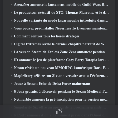
ArenaNet annonce le lancement mobile de Guild Wars Reforged
Le producteur exécutif de STO, Thomas Marrone, et le directeur créatif de Neverwinter, Randy Mosiondz, discutent des jeux et de l'avenir de Cryptic.
Nouvelle variante du mode Escarmouche introduite dans le dernier acte de Valorant
Vous pouvez pré-installer Neverness To Everness maintenant
Comment contrer tous les héros stratèges
Digital Extremes révèle le dernier chapitre narratif de Warframe avec un nouveau short d'anime
La version Steam de Zenless Zone Zero annoncée pendant la version 2.8 Programme spécial
ID annonce le jeu de plateforme Cozy Party Totopia lors de la vitrine Xbox, Lance le recrutement bêta
Nexon révèle un nouveau MMORPG isométrique Dark Fantasy, Braises des sans couronne
MapleStory célèbre son 21e anniversaire avec « l’événement de l’Université Maple »
Jouez à Season Echo de Delta Force maintenant
6 Jeux gratuits à découvrir pendant le Steam Medieval Fest
Netmarble annonce la pré-inscription pour la version mondiale du MMORPG de science-fiction RF Online Next
Singularity Six offre un aperçu de la prochaine grande mise à jour de Palia The Royal Highlands
5
NCSoft annonce Aion 2 Lancement prévu dans l’Ouest cette année