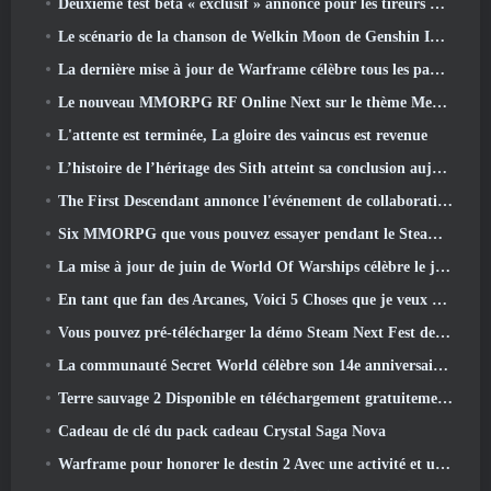
Deuxième test bêta « exclusif » annoncé pour les tireurs de survie en équipe qui prennent du temps
Le scénario de la chanson de Welkin Moon de Genshin Impact touche à sa fin.. Sur la Lune
La dernière mise à jour de Warframe célèbre tous les papas de l'espace
Le nouveau MMORPG RF Online Next sur le thème Mech de Netmarble sera lancé à l'échelle mondiale
L'attente est terminée, La gloire des vaincus est revenue
L’histoire de l’héritage des Sith atteint sa conclusion aujourd’hui dans la dernière mise à jour de SWTOR
The First Descendant annonce l'événement de collaboration EVANGELION
Six MMORPG que vous pouvez essayer pendant le Steam Next Fest
La mise à jour de juin de World Of Warships célèbre le jour de l'indépendance des États-Unis avec une nouvelle campagne narrative
En tant que fan des Arcanes, Voici 5 Choses que je veux voir du MMO Riot
Vous pouvez pré-télécharger la démo Steam Next Fest de Embers Of The Uncrowned demain
La communauté Secret World célèbre son 14e anniversaire avec un mystère qu'ils doivent résoudre ensemble
Terre sauvage 2 Disponible en téléchargement gratuitement (Et garde) Pour une durée limitée
Cadeau de clé du pack cadeau Crystal Saga Nova
Warframe pour honorer le destin 2 Avec une activité et un titre spéciaux dans le jeu