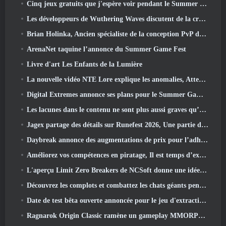
Cinq jeux gratuits que j'espère voir pendant le Summer Game Fest
Les développeurs de Wuthering Waves discutent de la création de la séquence de combat Lahai-Roi Mech
Brian Holinka, Ancien spécialiste de la conception PvP de World Of Warcraft, Rejoint l’équipe MMO de League Of Legends
ArenaNet taquine l’annonce du Summer Game Fest
Livre d'art Les Enfants de la Lumière
La nouvelle vidéo NTE Lore explique les anomalies, Attendez, Et comment une organisation « secrète » suit tout cela
Digital Extremes annonce ses plans pour le Summer Game Fest
Les lacunes dans le contenu ne sont plus aussi graves qu’avant
Jagex partage des détails sur Runefest 2026, Une partie de la célébration du 25e anniversaire de RuneScape IP
Daybreak annonce des augmentations de prix pour l’adhésion VIP au Seigneur des Anneaux Online
Améliorez vos compétences en piratage, Il est temps d’explorer Night City dans Wuthering Waves
L'aperçu Limit Zero Breakers de NCSoft donne une idée de ce à quoi s'attendre du prochain test du prologue
Découvrez les complots et combattez les chats géants pendant votre temps libre dans la dernière mise à jour de Where Winds Meet
Date de test bêta ouverte annoncée pour le jeu d'extraction Dark Fantasy, Chasseur de Brume
Ragnarok Origin Classic ramène un gameplay MMORPG équitable et CBT ouvre ses portes en juin 4