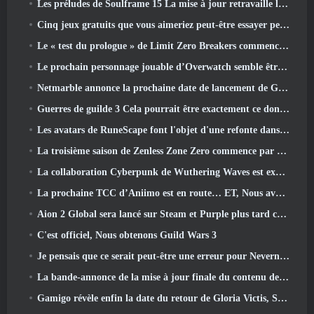
Les préludes de Soulframe 15 La mise à jour retravaille le butin et la pêche
Cinq jeux gratuits que vous aimeriez peut-être essayer pendant le Bullet Fest
Le « test du prologue » de Limit Zero Breakers commence aujourd’hui
Le prochain personnage jouable d’Overwatch semble être un chef du crime cyborg surmené
Netmarble annonce la prochaine date de lancement de Global RF Online
Guerres de guilde 3 Cela pourrait être exactement ce dont l’industrie du MMO a besoin en ce moment
Les avatars de RuneScape font l'objet d'une refonte dans la plus grande mise à jour visuelle du jeu au cours des dix dernières années
La troisième saison de Zenless Zone Zero commence par un voyage sur une île de Bangboo dans le ciel, Et vers la plateforme Steam
La collaboration Cyberpunk de Wuthering Waves est exactement ce que j'attends de mes événements crossover de jeux vidéo
La prochaine TCC d’Aniimo est en route… ET, Nous avons une fenêtre de lancement officielle
Aion 2 Global sera lancé sur Steam et Purple plus tard cette année
C'est officiel, Nous obtenons Guild Wars 3
Je pensais que ce serait peut-être une erreur pour Neverness To Everness d'organiser l'événement Porsche Collab Gacha si tôt, Mais j'avais tort
La bande-annonce de la mise à jour finale du contenu de Destiny 2 est un cri de ralliement
Gamigo révèle enfin la date du retour de Gloria Victis, Survivra-t-il la deuxième fois?