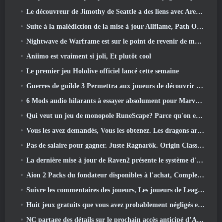
Le découvreur de Jimothy de Seattle a des liens avec ArenaNet, Alors bien sûr, ils l’ajoutent à Guild Wars 2
Suite à la malédiction de la mise à jour Allflame, Path Of Exile annonce plusieurs changements basés sur les commentaires
Nightwave de Warframe est sur le point de revenir de manière choquante
Aniimo est vraiment si joli, Et plutôt cool
Le premier jeu Hololive officiel lancé cette semaine
Guerres de guilde 3 Permettra aux joueurs de découvrir le monde de la Tyrie avant le réveil des dragons anciens
6 Mods audio hilarants à essayer absolument pour Marvel Rivals
Qui veut un jeu de monopole RuneScape? Parce qu'on est en route
Vous les avez demandés, Vous les obtenez. Les dragons arrivent sur Albion Online
Pas de salaire pour gagner. Juste Ragnarök. Origin Classic est lancé en juillet 23
La dernière mise à jour de Raven2 présente le système d'éveil des compétences, Donner aux joueurs plus de moyens d'améliorer leurs compétences
Aion 2 Packs du fondateur disponibles à l'achat, Complet avec cinq jours d'accès anticipé
Suivre les commentaires des joueurs, Les joueurs de League Of Legends Classic n’auront pas à payer pour les skins classiques
Huit jeux gratuits que vous avez probablement négligés et qui font partie du Train Fest de Steam
NC partage des détails sur le prochain accès anticipé d’Aion 2