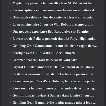
MapleStory présente la nouvelle classe SHINE avant la mise à jour de juin
Les inscriptions sont en cours pour la version mondiale du « test prologue » Limit Zero Breakers de NCSoft
Overwatch célèbre « Une décennie de héros » à l’occasion de son 10e anniversaire
La prochaine mise à jour de War Robots présentera un tireur d'élite inspiré de Lovecraftian
Une nouvelle expérience Bob Ross arrive sur Fortnite
L'aventure de Palia se poursuit dans les Royal Highlands avec la mise à jour d'aujourd'hui
Grinding Gear Games annonce une deuxième vague de ventes de billets pour l'ExileCon
Pratique avec Guild Wars 2: Le seul moyen
Comment contrer tous les héros de Vanguard
Crystal Of Atlan annonce NieR: Événement de collaboration sur les automates
Le dernier événement PvP de Rift offre aux joueurs une chance de gagner jusqu'à 4000 Crédits et un nouveau titre
Le nouveau jeu Cozy-Pary, Totopia, lance le test de jeu bêta fermé
Kuro sort la bande-annonce tant attendue de Wuthering Waves Cyberpunk: Crossover Edgerunners
Genshin Impact revient à Sumeru dans la mise à jour Luna VII
Grinding Gear Games révèle la plus grande mise à jour de Path Of Exile II à ce jour, Le retour des anciens