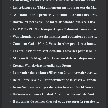
Wuthering Waves arrive sur Xbox avec la version 3.5 Mise à jour
Les créateurs de Tibia annoncent un nouveau test du MMORPG Zombie à l'ancienne, Persister en ligne
NC abandonne le premier Aion mondial 2 Vidéo des développeurs, Partager des détails sur le jeu
Raven2 est peut-être une fantaisie sombre, Mais cela n’arrête pas les plaisirs de l’été
Le MMORPG 2D classique Angels Online est lancé aujourd'hui dans le monde entier
War Thunder ajoute des missiles anti-radiations et une mesure de soutien électronique dans la mise à jour de la cavalerie lourde
Comment Guild Wars 3 Vous cherchez peut-être à innover dans l’espace MMO
Les pré-inscriptions sont désormais ouvertes pour le MIRESI de Smilegate: Un avenir invisible
NC a un RPG Magical Girl avec un style artistique inspiré de l’anime des années 90 en préparation
Eternal War devient mondial sur Steam
Le premier descendant célèbre son 2e anniversaire avec Descendant Fest 2026 Flux
Delta Force révèle « l’effondrement de la saison », annonce la collaboration Rainbow Six Siege
ArenaNet dévoile un jeu de cartes basé sur Guild Wars, Lié par la brume
HoYoverse annonce Honkai: "Test d'évolution" de l'anime Nexus
Il est temps de rentrer chez soi et de restaurer la retraite heureuse là où les vents se rencontrent