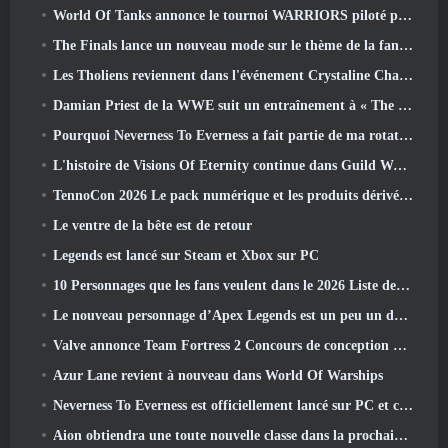
World Of Tanks annonce le tournoi WARRIORS piloté par la communauté
The Finals lance un nouveau mode sur le thème de la fantasy médiévale « Dragon's Claim »
Les Tholiens reviennent dans l'événement Crystaline Chaos de Star Trek Online
Damian Priest de la WWE suit un entraînement à « The Loot Camp » dans la bande-annonce Live Action Burst Fest de Delta Force
Pourquoi Neverness To Everness a fait partie de ma rotation, Pour l'instant
L'histoire de Visions Of Eternity continue dans Guild Wars 2 La semaine prochaine
TennoCon 2026 Le pack numérique et les produits dérivés sont désormais disponibles à l'achat
Le ventre de la bête est de retour
Legends est lancé sur Steam et Xbox sur PC
10 Personnages que les fans veulent dans le 2026 Liste des rivaux Marvel les plus nombreux et quelle est la probabilité qu'ils se produisent
Le nouveau personnage d’Apex Legends est un peu un démon de la vitesse
Valve annonce Team Fortress 2 Concours de conception du trophée ÜBERFEST
Azur Lane revient à nouveau dans World Of Warships
Neverness To Everness est officiellement lancé sur PC et consoles
Aion obtiendra une toute nouvelle classe dans la prochaine mise à jour de Dread Blade