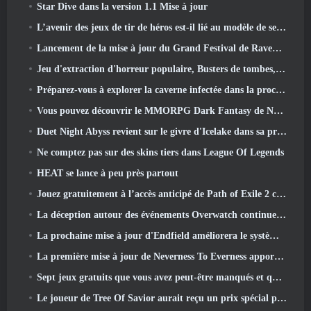
Star Dive dans la version 1.1 Mise à jour
L’avenir des jeux de tir de héros est-il lié au modèle de service en direct F2P?
Lancement de la mise à jour du Grand Festival de Raven2, avec la nouvelle classe Warlord
Jeu d'extraction d'horreur populaire, Busters de tombes, Lancements en Occident
Préparez-vous à explorer la caverne infectée dans la prochaine mise à jour d'Eterspire
Vous pouvez découvrir le MMORPG Dark Fantasy de Nexon Embers Of The Uncrown pendant le Steam Next Fest
Duet Night Abyss revient sur le givre d'Icelake dans sa prochaine mise à jour Steampunk
Ne comptez pas sur des skins tiers dans League Of Legends
HEAT se lance à peu près partout
Jouez gratuitement à l’accès anticipé de Path of Exile 2 ce week-end
La déception autour des événements Overwatch continue 10 Année anniversaire
La prochaine mise à jour d'Endfield améliorera le système d'usine
La première mise à jour de Neverness To Everness apporte beaucoup à la table
Sept jeux gratuits que vous avez peut-être manqués et qui font partie du Steam Ocean Fest
Le joueur de Tree Of Savior aurait reçu un prix spécial pour avoir dépensé 100 000 $ dans le jeu