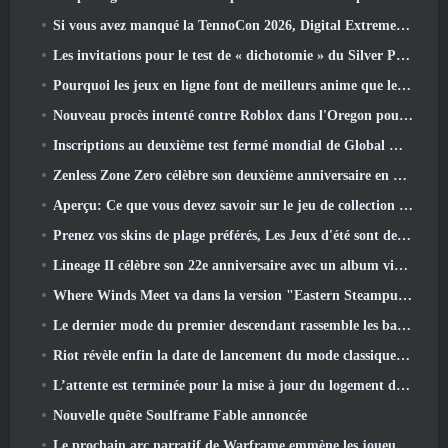
Si vous avez manqué la TennoCon 2026, Digital Extremes partage tous les panneaux
Les invitations pour le test de « dichotomie » du Silver Palace sont envoyées
Pourquoi les jeux en ligne font de meilleurs anime que les anime ne créent des jeux
Nouveau procès intenté contre Roblox dans l'Oregon pour un incident de toilettage d'enfants
Inscriptions au deuxième test fermé mondial de Global MapleStory Classic
Zenless Zone Zero célèbre son deuxième anniversaire en offrant aux joueurs le choix d'un agent gratuit de rang S
Aperçu: Ce que vous devez savoir sur le jeu de collection de créatures de HoYoverse, Honkai: Lien âme
Prenez vos skins de plage préférés, Les Jeux d'été sont de retour sur Overwatch
Lineage II célèbre son 22e anniversaire avec un album vinyle en édition collector
Where Winds Meet va dans la version "Eastern Steampunk" 2.0
Le dernier mode du premier descendant rassemble les batailles difficiles d'interception du vide et les profondeurs.
Riot révèle enfin la date de lancement du mode classique de League Of Legends
L’attente est terminée pour la mise à jour du logement des grands joueurs de RuneScape
Nouvelle quête Soulframe Fable annoncée
Le prochain arc narratif de Warframe emmène les joueurs vers une toute nouvelle carte des étoiles, Le système Tau