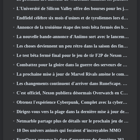
L'Université de Silicon Valley offre des bourses pour les jeux et certaines des exigences sont intéressantes
Endfield célèbre six mois d'usines et de tyroliennes lors de sa prochaine mise à jour
Annonce de la troisième étape des tests bêta fermés des batailles d'infanterie de War Thunder
La nouvelle bande-annonce d'Aniimo sort avec le lancement du dernier test bêta fermé
Les choses deviennent un peu rétro dans la saison des finales 11 Mise à jour
Le test bêta fermé final pour le jeu de tir F2P de Nexon Sudden Attack Zero Point a débuté aujourd'hui
Combattez pour la gloire dans la guerre des serveurs de Lineage II
La prochaine mise à jour de Marvel Rivals amène le combat contre les dieux
Les changements continuent d'arriver dans RuneScape. Cette fois, c'est le logement des joueurs
C'est officiel, Nexon publiera désormais Overwatch en Corée du Sud
Obtenez l'expérience Cyberpunk, Complet avec la cyberpsychose, Dans le prochain événement crossover d’Apex Legends
Dirigez-vous vers la plage dans la dernière mise à jour de Palia
Netmarble partage plus de détails sur le prochain jeu de mise à niveau solo, Mise à niveau en solo: KARMA à l’Anime Expo
10 Des univers animés qui feraient d’incroyables MMO
EverQuest annonce la date d'ouverture du deuxième 2026 Serveur d'extension temporisé