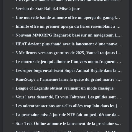
Version de Star Rail 4.4 Mise à jour
Une nouvelle bande-annonce offre un aperçu du gameplay de Silver Palace
Infinite offre un premier aperçu du héros ressemblant à une sirène à venir dans le printemps-été 2013: Lumière du soir
Nouveau MMORPG Ragnarok basé sur un navigateur, L'univers Ragnarok annoncé
HEAT devient plus chaud avec le lancement d'une nouvelle carte du désert
5 Meilleures versions gratuites de 2025, Vaut-il toujours la peine d'y jouer 2026?
Le moteur de jeu qui alimente l’univers mono-fragment d’Eve Online est désormais open source
Les super bugs envahissent Super Animal Royale dans la mise à jour « Super Natural »
RuneScape à l’ancienne lance la quête du grand maître « La Lune de sang se lève », Mettre fin à une série de quêtes de 20 ans
League of Legends obtient vraiment un mode classique
Vous l'avez demandé, Et vous l'obtenez. Les guildes sont maintenant disponibles dans Eterspire
Les microtransactions sont-elles allées trop loin dans les jeux gratuits?
La prochaine mise à jour de NTE fait un petit détour dans un jeu de table fantastique
Star Trek Online annonce le lancement de la prochaine saison « Undiscovered »