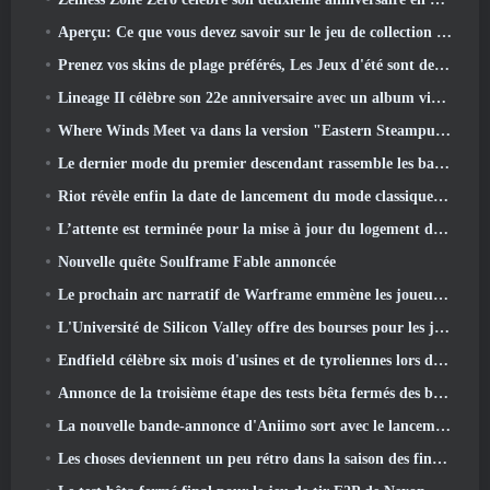
Aperçu: Ce que vous devez savoir sur le jeu de collection de créatures de HoYoverse, Honkai: Lien âme
Prenez vos skins de plage préférés, Les Jeux d'été sont de retour sur Overwatch
Lineage II célèbre son 22e anniversaire avec un album vinyle en édition collector
Where Winds Meet va dans la version "Eastern Steampunk" 2.0
Le dernier mode du premier descendant rassemble les batailles difficiles d'interception du vide et les profondeurs.
Riot révèle enfin la date de lancement du mode classique de League Of Legends
L’attente est terminée pour la mise à jour du logement des grands joueurs de RuneScape
Nouvelle quête Soulframe Fable annoncée
Le prochain arc narratif de Warframe emmène les joueurs vers une toute nouvelle carte des étoiles, Le système Tau
L'Université de Silicon Valley offre des bourses pour les jeux et certaines des exigences sont intéressantes
Endfield célèbre six mois d'usines et de tyroliennes lors de sa prochaine mise à jour
Annonce de la troisième étape des tests bêta fermés des batailles d'infanterie de War Thunder
La nouvelle bande-annonce d'Aniimo sort avec le lancement du dernier test bêta fermé
Les choses deviennent un peu rétro dans la saison des finales 11 Mise à jour