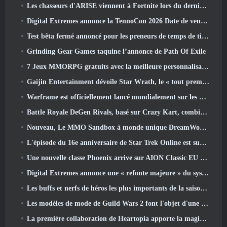
Les chasseurs d'ARISE viennent à Fortnite lors du dernier événement de collaboration
Digital Extremes annonce la TennoCon 2026 Date de vente des billets
Test bêta fermé annoncé pour les preneurs de temps de tir à la troisième personne
Grinding Gear Games taquine l’annonce de Path Of Exile
7 Jeux MMORPG gratuits avec la meilleure personnalisation des personnages
Gaijin Entertainment dévoile Star Wrath, le « tout premier jeu d’action et d’extraction spatiale »
Warframe est officiellement lancé mondialement sur les appareils Android
Battle Royale DeGen Rivals, basé sur Crazy Kart, combine toutes les choses que vous ne saviez probablement pas que vous vouliez combiner
Nouveau, Le MMO Sandbox à monde unique DreamWorld arrive sur Steam en accès anticipé
L'épisode du 16e anniversaire de Star Trek Online est supprimé dans le cadre de la mise à jour « Corruption »
Une nouvelle classe Phoenix arrive sur AION Classic EU dans la mise à jour « Ignite »
Digital Extremes annonce une « refonte majeure » du système de progression des joueurs de Soulframe
Les buffs et nerfs de héros les plus importants de la saison 6.5
Les modèles de mode de Guild Wars 2 font l'objet d'une refonte basée sur les commentaires des joueurs
La première collaboration de Heartopia apporte la magie de l'amitié de mon petit poney