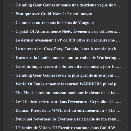
Grinding Gear Games annonce une deuxième vague de ventes de billets pour l'ExileCon
Pratique avec Guild Wars 2: Le seul moyen
Comment contrer tous les héros de Vanguard
Crystal Of Atlan annonce NieR: Événement de collaboration sur les automates
Le dernier événement PvP de Rift offre aux joueurs une chance de gagner jusqu'à 4000 Crédits et un nouveau titre
Le nouveau jeu Cozy-Pary, Totopia, lance le test de jeu bêta fermé
Kuro sort la bande-annonce tant attendue de Wuthering Waves Cyberpunk: Crossover Edgerunners
Genshin Impact revient à Sumeru dans la mise à jour Luna VII
Grinding Gear Games révèle la plus grande mise à jour de Path Of Exile II à ce jour, Le retour des anciens
World Of Tanks annonce le tournoi WARRIORS piloté par la communauté
The Finals lance un nouveau mode sur le thème de la fantasy médiévale « Dragon's Claim »
Les Tholiens reviennent dans l'événement Crystaline Chaos de Star Trek Online
Damian Priest de la WWE suit un entraînement à « The Loot Camp » dans la bande-annonce Live Action Burst Fest de Delta Force
Pourquoi Neverness To Everness a fait partie de ma rotation, Pour l'instant
L'histoire de Visions Of Eternity continue dans Guild Wars 2 La semaine prochaine