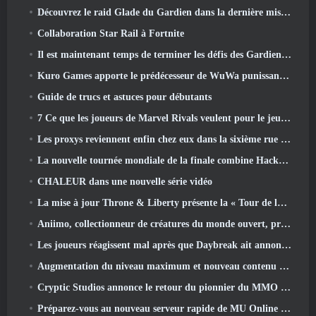
Découvrez le raid Glade du Gardien dans la dernière mise à jour de Guild Wars 2, à partir d'aujourd'hui
Collaboration Star Rail à Fortnite
Il est maintenant temps de terminer les défis des Gardiens de la Flamme sur Path of Exile pendant Legacy Of Phrecia
Kuro Games apporte le prédécesseur de WuWa punissant Grey Raven sur Steam
Guide de trucs et astuces pour débutants
7 Ce que les joueurs de Marvel Rivals veulent pour le jeu 2026
Les proxys reviennent enfin chez eux dans la sixième rue dans la version Zenless Zone Zero 2.6 Mise à jour
La nouvelle tournée mondiale de la finale combine Hackout et lasers orbitaux
CHALEUR dans une nouvelle série vidéo
La mise à jour Throne & Liberty présente la « Tour de la cupidité » générée aléatoirement
Aniimo, collectionneur de créatures du monde ouvert, prend les bonnes notes
Les joueurs réagissent mal après que Daybreak ait annoncé son intention de sauter les feuilles de route pour EverQuest et EQ2
Augmentation du niveau maximum et nouveau contenu révélé dans Phantasy Star Online 2: Flux de vagues de titres NGS
Cryptic Studios annonce le retour du pionnier du MMO Jack Emmert en tant que PDG
Préparez-vous au nouveau serveur rapide de MU Online pendant le pré-événement