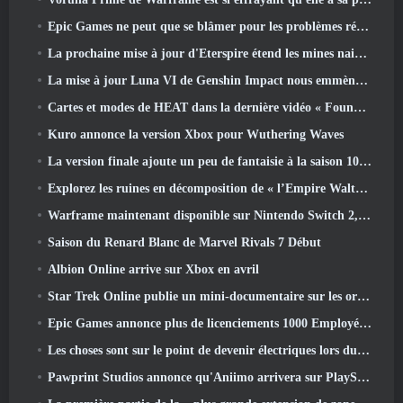
Epic Games ne peut que se blâmer pour les problèmes récents
La prochaine mise à jour d'Eterspire étend les mines naines et propose une refonte complète des combats contre les boss
La mise à jour Luna VI de Genshin Impact nous emmène à cet endroit dont Mondstadt continue de parler mais que nous n'avons jamais vu
Cartes et modes de HEAT dans la dernière vidéo « Foundations »
Kuro annonce la version Xbox pour Wuthering Waves
La version finale ajoute un peu de fantaisie à la saison 10 Lancements
Explorez les ruines en décomposition de « l’Empire Walthen » dans la prochaine mise à jour majeure de RAVEN2
Warframe maintenant disponible sur Nintendo Switch 2, Juste à temps pour le lancement de Shadowgrapher
Saison du Renard Blanc de Marvel Rivals 7 Début
Albion Online arrive sur Xbox en avril
Star Trek Online publie un mini-documentaire sur les origines de la Fédération pour célébrer le 16e anniversaire
Epic Games annonce plus de licenciements 1000 Employés, Citant « Recul de l’engagement Fortnite »
Les choses sont sur le point de devenir électriques lors du prochain événement de réplique d’Apex Legends
Pawprint Studios annonce qu'Aniimo arrivera sur PlayStation 5 Et l'Epic Games Store lors des lancements