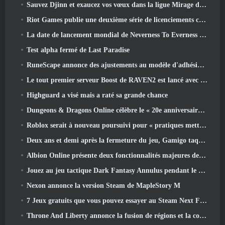
Sauvez Djinn et exaucez vos vœux dans la ligue Mirage de Path Of Exile
Riot Games publie une deuxième série de licenciements ce mois-ci
La date de lancement mondial de Neverness To Everness révélée
Test alpha fermé de Last Paradise
RuneScape annonce des ajustements au modèle d'adhésion Premier pour tenir compte des modifications récentes apportées au MMORPG
Le tout premier serveur Boost de RAVEN2 est lancé avec la mise à jour d'aujourd'hui
Highguard a visé mais a raté sa grande chance
Dungeons & Dragons Online célèbre le « 20e anniversaire de Natural » avec une quête spéciale et des récompenses
Roblox serait à nouveau poursuivi pour « pratiques mettant en danger et exploitant des enfants »
Deux ans et demi après la fermeture du jeu, Gamigo taquine le retour du MMO médiéval Glory Victis
Albion Online présente deux fonctionnalités majeures de guerre de factions dans la mise à jour Realm Divided Part II
Jouez au jeu tactique Dark Fantasy Annulus pendant le prochain festival Steam
Nexon annonce la version Steam de MapleStory M
7 Jeux gratuits que vous pouvez essayer au Steam Next Fest
Throne And Liberty annonce la fusion de régions et la consolidation de serveurs