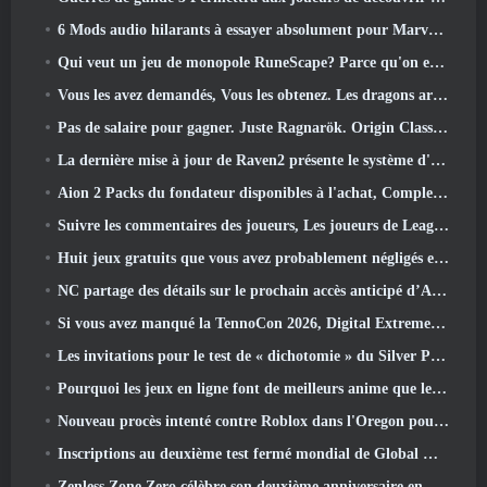
6 Mods audio hilarants à essayer absolument pour Marvel Rivals
Qui veut un jeu de monopole RuneScape? Parce qu'on est en route
Vous les avez demandés, Vous les obtenez. Les dragons arrivent sur Albion Online
Pas de salaire pour gagner. Juste Ragnarök. Origin Classic est lancé en juillet 23
La dernière mise à jour de Raven2 présente le système d'éveil des compétences, Donner aux joueurs plus de moyens d'améliorer leurs compétences
Aion 2 Packs du fondateur disponibles à l'achat, Complet avec cinq jours d'accès anticipé
Suivre les commentaires des joueurs, Les joueurs de League Of Legends Classic n’auront pas à payer pour les skins classiques
Huit jeux gratuits que vous avez probablement négligés et qui font partie du Train Fest de Steam
NC partage des détails sur le prochain accès anticipé d’Aion 2
Si vous avez manqué la TennoCon 2026, Digital Extremes partage tous les panneaux
Les invitations pour le test de « dichotomie » du Silver Palace sont envoyées
Pourquoi les jeux en ligne font de meilleurs anime que les anime ne créent des jeux
Nouveau procès intenté contre Roblox dans l'Oregon pour un incident de toilettage d'enfants
Inscriptions au deuxième test fermé mondial de Global MapleStory Classic
Zenless Zone Zero célèbre son deuxième anniversaire en offrant aux joueurs le choix d'un agent gratuit de rang S