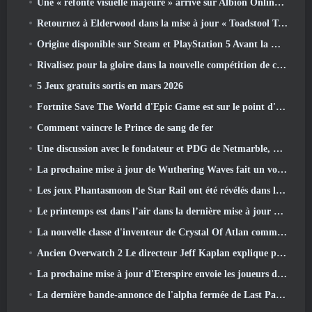
Une « refonte visuelle majeure » arrive sur Albion Online en avril
Retournez à Elderwood dans la mise à jour « Toadstool Tales » de Palia
Origine disponible sur Steam et PlayStation 5 Avant la marche 23 Lancement
Rivalisez pour la gloire dans la nouvelle compétition de champions d'Eridu's Hollow dans la prochaine mise à jour de Zenless Zone Zero
5 Jeux gratuits sortis en mars 2026
Fortnite Save The World d'Epic Game est sur le point d'être gratuit
Comment vaincre le Prince de sang de fer
Une discussion avec le fondateur et PDG de Netmarble, Ken Kim, à propos de MONGIL: Plongée dans les étoiles
La prochaine mise à jour de Wuthering Waves fait un voyage du « côté obscur »
Les jeux Phantasmoon de Star Rail ont été révélés dans le 4.1 Programme spécial
Le printemps est dans l’air dans la dernière mise à jour de Thrones et Liberty
La nouvelle classe d'inventeur de Crystal Of Atlan commande les Mechs Magitech au combat
Ancien Overwatch 2 Le directeur Jeff Kaplan explique pourquoi il a laissé Blizzard
La prochaine mise à jour d'Eterspire envoie les joueurs dans les mines naines
La dernière bande-annonce de l'alpha fermée de Last Paradise est une œuvre d'art petite mais terrifiante