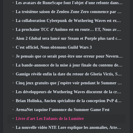
Les avatars de RuneScape font l'objet d'une refonte dans la plus grande mise à jour visuelle du jeu au cours des dix dernières années
La troisième saison de Zenless Zone Zero commence par un voyage sur une île de Bangboo dans le ciel, Et vers la plateforme Steam
La collaboration Cyberpunk de Wuthering Waves est exactement ce que j'attends de mes événements crossover de jeux vidéo
La prochaine TCC d’Aniimo est en route… ET, Nous avons une fenêtre de lancement officielle
Aion 2 Global sera lancé sur Steam et Purple plus tard cette année
C'est officiel, Nous obtenons Guild Wars 3
Je pensais que ce serait peut-être une erreur pour Neverness To Everness d'organiser l'événement Porsche Collab Gacha si tôt, Mais j'avais tort
La bande-annonce de la mise à jour finale du contenu de Destiny 2 est un cri de ralliement
Gamigo révèle enfin la date du retour de Gloria Victis, Survivra-t-il la deuxième fois?
Cinq jeux gratuits que j'espère voir pendant le Summer Game Fest
Les développeurs de Wuthering Waves discutent de la création de la séquence de combat Lahai-Roi Mech
Brian Holinka, Ancien spécialiste de la conception PvP de World Of Warcraft, Rejoint l’équipe MMO de League Of Legends
ArenaNet taquine l’annonce du Summer Game Fest
Livre d'art Les Enfants de la Lumière
La nouvelle vidéo NTE Lore explique les anomalies, Attendez, Et comment une organisation « secrète » suit tout cela