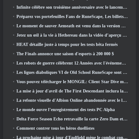
Infinite célèbre son troisième anniversaire avec le lancement de Lunaria SS12 aujourd'hui
Préparez vos portefeuilles Fans de RuneScape, Les billets pour le RuneFest sont sur le point d'être mis en vente
Le moment de sauver Aemeath est venu dans la version Wuthering Waves 3.3 Mise à jour
Jetez un œil à la vie à Hethereau dans la vidéo d’aperçu du gameplay du lancement de Neverness To Everness
HEAT détaille juste à temps pour les tests bêta fermés
The Finals annonce une saison d'esports à 200 000 $
Les robots de guerre célèbrent 12 Années avec l'événement Martian Robotic Games
Les ligues diaboliques VI de Old School RuneScape sont lancées aujourd'hui
Vous pouvez télécharger le MONGIL: Client Star Dive maintenant
La mise à jour d'avril de The First Descendant inclura la version bêta du nouveau contenu Endgame
La refonte visuelle d'Albion Online abandonnée avec le lancement de la mise à jour Radiant Wilds aujourd'hui
Le monde ouvre l’enregistrement des tests PC Alpha
Delta Force Season Echo retravaille la carte Zero Dam et étend le gameplay des opérations
Comment contrer tous les héros duellistes
La prochaine mise à jour d'Endfield mène le combat contre Nefarith