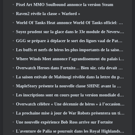
Pixel Art MMO Soulbound annonce la version Steam
Raven2 révèle la classe « Warlord »
World Of Tanks Heat annonce World Of Tanks officiel: Date de lancement de CHALEUR
Soyez prudent sur la glace dans le 33e module de Neverwinter, Froid mordant
GGG se prépare à déplacer le sort des ligues vaal de Path Of Exile 2 avant le lancement du retour des anciens
Les buffs et nerfs de héros les plus importants de la saison 8
Where Winds Meet annonce l’agrandissement du palais impérial et partage une feuille de route de contenu « massive »
Overwatch Heroes dans Fortnite… Bien sûr, cela devait arriver
La saison estivale de Mabinogi révélée dans la lettre du producteur
MapleStory présente la nouvelle classe SHINE avant la mise à jour de juin
Les inscriptions sont en cours pour la version mondiale du « test prologue » Limit Zero Breakers de NCSoft
Overwatch célèbre « Une décennie de héros » à l’occasion de son 10e anniversaire
La prochaine mise à jour de War Robots présentera un tireur d'élite inspiré de Lovecraftian
Une nouvelle expérience Bob Ross arrive sur Fortnite
L'aventure de Palia se poursuit dans les Royal Highlands avec la mise à jour d'aujourd'hui