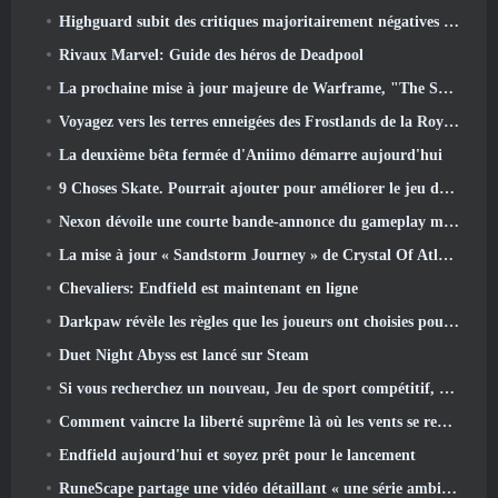
Highguard subit des critiques majoritairement négatives après son lancement
Rivaux Marvel: Guide des héros de Deadpool
La prochaine mise à jour majeure de Warframe, "The Shadowgrapher" arrivera en mars
Voyagez vers les terres enneigées des Frostlands de la Roya dans la prochaine version de Wuthering Waves 3.1
La deuxième bêta fermée d'Aniimo démarre aujourd'hui
9 Choses Skate. Pourrait ajouter pour améliorer le jeu dans 2026
Nexon dévoile une courte bande-annonce du gameplay mondial de MapleStory Classic
La mise à jour « Sandstorm Journey » de Crystal Of Atlan augmente le niveau maximum à 70
Chevaliers: Endfield est maintenant en ligne
Darkpaw révèle les règles que les joueurs ont choisies pour le prochain serveur Frostreaver d'EverQuest
Duet Night Abyss est lancé sur Steam
Si vous recherchez un nouveau, Jeu de sport compétitif, Le test bêta fermé du football freestyle 2 est en route
Comment vaincre la liberté suprême là où les vents se rencontrent
Endfield aujourd'hui et soyez prêt pour le lancement
RuneScape partage une vidéo détaillant « une série ambitieuse de mises à jour de contenu »