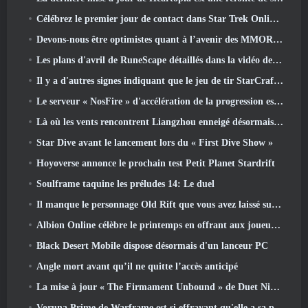
Célébrez le premier jour de contact dans Star Trek Online et gagnez une nouvelle version du Nobel Intel Battlecruiser
Devons-nous être optimistes quant à l’avenir des MMORPG?
Les plans d'avril de RuneScape détaillés dans la vidéo des développeurs
Il y a d'autres signes indiquant que le jeu de tir StarCraft en monde ouvert pourrait être une réalité
Le serveur « NosFire » d'accélération de la progression est désormais disponible dans NosTale
Là où les vents rencontrent Liangzhou enneigé désormais disponible avec la sortie de la version 1.5
Star Dive avant le lancement lors du « First Dive Show »
Hoyoverse annonce le prochain test Petit Planet Stardrift
Soulframe taquine les préludes 14: Le duel
Il manque le personnage Old Rift que vous avez laissé sur le serveur Dead? Gamigo a une solution pour ça
Albion Online célèbre le printemps en offrant aux joueurs une jolie monture de lapin
Black Desert Mobile dispose désormais d'un lanceur PC
Angle mort avant qu’il ne quitte l’accès anticipé
La mise à jour « The Firmament Unbound » de Duet Night Abyss conclut l’histoire de Huaxu
Voruna Prime de Warframe est si effrayant qu'elle a sa propre bande-annonce de bande rouge