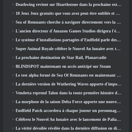
Deathwing revient sur Hearthstone dans la prochaine extension Cataclysm
10 Jeux Jeux gratuits que vous avez peut-être oubliés et qui participent au PvP Fest de Steam
Sea of ​​Remnants cherche à naviguer directement vers la grandeur
L'ancien directeur d'Amazon Games Studios dirigera l'édition occidentale d'Aion 2
Le système d’installations partagées d’Endfield parle des joueurs
Super Animal Royale célèbre le Nouvel An lunaire avec trois semaines d'événements Super Horse
La prochaine destination de Star Rail, Planarcadie
BLINDSPOT maintenant en accès anticipé sur Steam
Le test alpha fermé de Sea Of Remnants est maintenant en ligne
La dernière version de Wuthering Waves apporte d'importantes baisses de savoir et des changements de qualité de vie
Vendetta reprend Talon dans la toute première histoire d'un an dans Overwatch (Pas de "2", Blizzard abandonne ça)
La morphose de la saison Delta Force apporte une nouvelle carte, Modes, Et améliorations demandées par les joueurs
Endfield Patch accordera à chaque joueur un personnage six étoiles gratuit de son choix
Célébrez le Nouvel An lunaire avec le lancement de Palia's Winter Wonder: Mise à jour du Nouvel An de Riffrocin
La vérité dévoilée révélée dans la dernière diffusion en direct