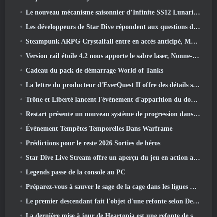
Le nouveau mécanisme saisonnier d’Infinite SS12 Lunaria est l’un des « plus gros ajouts » au jeu
Les développeurs de Star Dive répondent aux questions des joueurs dans un livestream surprise
Steampunk ARPG Crystalfall entre en accès anticipé, Mais pas sans quelques défauts
Version rail étoile 4.2 nous apporte le sabre laser, Nonne-mandrin, Batteur pionnier et un émanateur d’exaltation
Cadeau du pack de démarrage World of Tanks
La lettre du producteur d'EverQuest II offre des détails sur le serveur d'extension verrouillé dans le temps
Trône et Liberté lancent l'événement d'apparition du double archboss
Restart présente un nouveau système de progression dans la mise à jour de la saison SS4
Événement Tempêtes Temporelles Dans Warframe
Prédictions pour le reste 2026 Sorties de héros
Star Dive Live Stream offre un aperçu du jeu en action avant son lancement
Legends passe de la console au PC
Préparez-vous à sauver le sage de la cage dans les ligues VI de Old School RuneScape: Pactes démoniaques
Le premier descendant fait l'objet d'une refonte selon Dev Stream
La dernière mise à jour de Heartopia est une refonte de style Alice au pays des merveilles