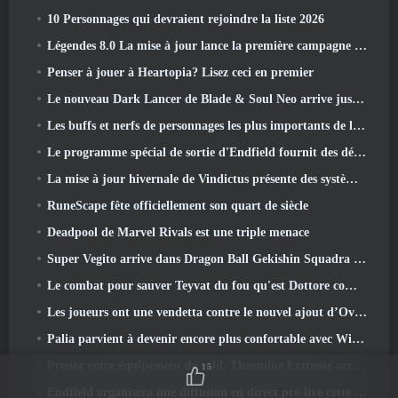
10 Personnages qui devraient rejoindre la liste 2026
Légendes 8.0 La mise à jour lance la première campagne de 2026
Penser à jouer à Heartopia? Lisez ceci en premier
Le nouveau Dark Lancer de Blade & Soul Neo arrive juste à temps pour le premier anniversaire
Les buffs et nerfs de personnages les plus importants de la saison 6
Le programme spécial de sortie d'Endfield fournit des détails sur le système de monétisation du jeu
La mise à jour hivernale de Vindictus présente des systèmes pour faciliter la progression des joueurs
RuneScape fête officiellement son quart de siècle
Deadpool de Marvel Rivals est une triple menace
Super Vegito arrive dans Dragon Ball Gekishin Squadra avec l'arrivée de la saison 3
Le combat pour sauver Teyvat du fou qu'est Dottore commence aujourd'hui dans Genshin Impact
Les joueurs ont une vendetta contre le nouvel ajout d’Overwatch
Palia parvient à devenir encore plus confortable avec Winter's Wonder: Mise à jour du sanctuaire enneigé
Prenez votre équipement de raid, Thaemine Extreme arrive dans Lost Ark demain
15
Endfield organisera une diffusion en direct pré-live cette semaine