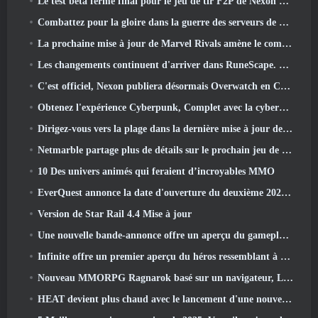
Le test bêta fermé final pour le jeu de tir F2P de Nexon Sudden Attack Zero Point a débuté aujourd'hui
Combattez pour la gloire dans la guerre des serveurs de Lineage II
La prochaine mise à jour de Marvel Rivals amène le combat contre les dieux
Les changements continuent d'arriver dans RuneScape. Cette fois, c'est le logement des joueurs
C'est officiel, Nexon publiera désormais Overwatch en Corée du Sud
Obtenez l'expérience Cyberpunk, Complet avec la cyberpsychose, Dans le prochain événement crossover d’Apex Legends
Dirigez-vous vers la plage dans la dernière mise à jour de Palia
Netmarble partage plus de détails sur le prochain jeu de mise à niveau solo, Mise à niveau en solo: KARMA à l’Anime Expo
10 Des univers animés qui feraient d’incroyables MMO
EverQuest annonce la date d'ouverture du deuxième 2026 Serveur d'extension temporisé
Version de Star Rail 4.4 Mise à jour
Une nouvelle bande-annonce offre un aperçu du gameplay de Silver Palace
Infinite offre un premier aperçu du héros ressemblant à une sirène à venir dans le printemps-été 2013: Lumière du soir
Nouveau MMORPG Ragnarok basé sur un navigateur, L'univers Ragnarok annoncé
HEAT devient plus chaud avec le lancement d'une nouvelle carte du désert