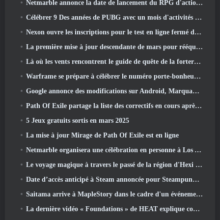
Netmarble annonce la date de lancement du RPG d'action et de dressage de monstres Mongil: Plongée dans les étoiles
Célébrer 9 Des années de PUBG avec un mois d'activités spéciales
Nexon ouvre les inscriptions pour le test en ligne fermé d'avril de MapleStory Classic World
La première mise à jour descendante de mars pour rééquilibrer le partage et introduire du nouveau contenu
Là où les vents rencontrent le guide de quête de la forteresse de Whitecrown
Warframe se prépare à célébrer le numéro porte-bonheur 13 Avec des événements d'anniversaire
Google annonce des modifications sur Android, Marquant le retour de Fortnite sur le Play Store
Path Of Exile partage la liste des correctifs en cours après le lancement de Mirage
5 Jeux gratuits sortis en mars 2025
La mise à jour Mirage de Path Of Exile est en ligne
Netmarble organisera une célébration en personne à Los Angeles. Avant les sept péchés capitaux: Lancement d'origine
Le voyage magique à travers le passé de la région d'Hexi commence là où les vents se rencontrent aujourd'hui
Date d’accès anticipé à Steam annoncée pour Steampunk ARPG Crystalfall
Saitama arrive à MapleStory dans le cadre d'un événement de collaboration One-Punch Man
La dernière vidéo « Foundations » de HEAT explique comment les agents et les réservoirs travaillent ensemble