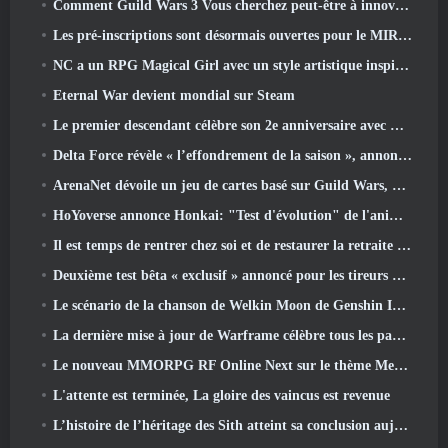
Comment Guild Wars 3 Vous cherchez peut-être à innover dans l’espace MMO
Les pré-inscriptions sont désormais ouvertes pour le MIRESI de Smilegate: Un avenir invisible
NC a un RPG Magical Girl avec un style artistique inspiré de l’anime des années 90 en préparation
Eternal War devient mondial sur Steam
Le premier descendant célèbre son 2e anniversaire avec Descendant Fest 2026 Flux
Delta Force révèle « l’effondrement de la saison », annonce la collaboration Rainbow Six Siege
ArenaNet dévoile un jeu de cartes basé sur Guild Wars, Lié par la brume
HoYoverse annonce Honkai: "Test d'évolution" de l'anime Nexus
Il est temps de rentrer chez soi et de restaurer la retraite heureuse là où les vents se rencontrent
Deuxième test bêta « exclusif » annoncé pour les tireurs de survie en équipe qui prennent du temps
Le scénario de la chanson de Welkin Moon de Genshin Impact touche à sa fin.. Sur la Lune
La dernière mise à jour de Warframe célèbre tous les papas de l'espace
Le nouveau MMORPG RF Online Next sur le thème Mech de Netmarble sera lancé à l'échelle mondiale
L'attente est terminée, La gloire des vaincus est revenue
L’histoire de l’héritage des Sith atteint sa conclusion aujourd’hui dans la dernière mise à jour de SWTOR