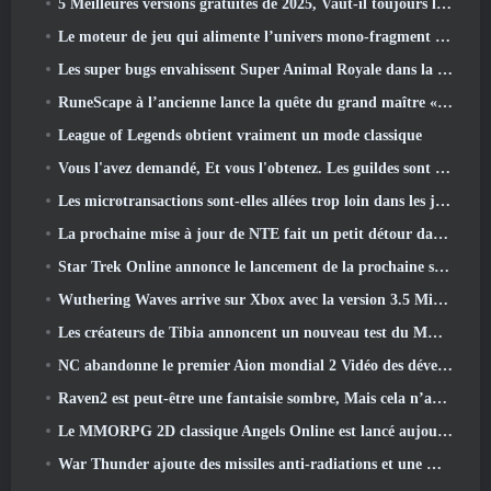
5 Meilleures versions gratuites de 2025, Vaut-il toujours la peine d'y jouer 2026?
Le moteur de jeu qui alimente l’univers mono-fragment d’Eve Online est désormais open source
Les super bugs envahissent Super Animal Royale dans la mise à jour « Super Natural »
RuneScape à l’ancienne lance la quête du grand maître « La Lune de sang se lève », Mettre fin à une série de quêtes de 20 ans
League of Legends obtient vraiment un mode classique
Vous l'avez demandé, Et vous l'obtenez. Les guildes sont maintenant disponibles dans Eterspire
Les microtransactions sont-elles allées trop loin dans les jeux gratuits?
La prochaine mise à jour de NTE fait un petit détour dans un jeu de table fantastique
Star Trek Online annonce le lancement de la prochaine saison « Undiscovered »
Wuthering Waves arrive sur Xbox avec la version 3.5 Mise à jour
Les créateurs de Tibia annoncent un nouveau test du MMORPG Zombie à l'ancienne, Persister en ligne
NC abandonne le premier Aion mondial 2 Vidéo des développeurs, Partager des détails sur le jeu
Raven2 est peut-être une fantaisie sombre, Mais cela n’arrête pas les plaisirs de l’été
Le MMORPG 2D classique Angels Online est lancé aujourd'hui dans le monde entier
War Thunder ajoute des missiles anti-radiations et une mesure de soutien électronique dans la mise à jour de la cavalerie lourde