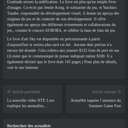
Gratitude envers la nidification. Le livre est plus qu'un simple livre
d'images. Co-écrit par Jennie Kong, le scénariste du jeu, et Yuichiro
Tanabe, responsable du développement visuel, il donne un aperçu des
origines du jeu et du contexte de son développement. Il offre
également un aperçu des différents événements et collaborations du
jeu., comme le concert AURORA, et célèbre la base de fans du jeu.
Le livre d'art Sky est disponible en précommande à partir
d'aujourd'hui et sortira plus tard cet été.. Aucune date précise n'a
encore été donnée. Cela coûtera aux joueurs $125 frais de port en sus.
(A noter que le communiqué de presse indiquait même $100. Il a
également déclaré que le livre était 145 pages.) Pour plus de détails,
voir
le site Internet
.
Article précédent
Article suivant
La nouvelle vidéo NTE Lore
ArenaNet taquine l’annonce du
explique les anomalies,
Summer Game Fest
Attendez, Et comment une
organisation « secrète » suit
tout cela
Rechercher des actualités