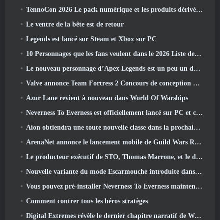
TennoCon 2026 Le pack numérique et les produits dérivés sont désormais disponibles à l'achat
Le ventre de la bête est de retour
Legends est lancé sur Steam et Xbox sur PC
10 Personnages que les fans veulent dans le 2026 Liste des rivaux Marvel les plus nombreux et quelle est la probabilité qu'ils se produisent
Le nouveau personnage d’Apex Legends est un peu un démon de la vitesse
Valve annonce Team Fortress 2 Concours de conception du trophée ÜBERFEST
Azur Lane revient à nouveau dans World Of Warships
Neverness To Everness est officiellement lancé sur PC et consoles
Aion obtiendra une toute nouvelle classe dans la prochaine mise à jour de Dread Blade
ArenaNet annonce le lancement mobile de Guild Wars Reforged
Le producteur exécutif de STO, Thomas Marrone, et le directeur créatif de Neverwinter, Randy Mosiondz, discutent des jeux et de l'avenir de Cryptic.
Nouvelle variante du mode Escarmouche introduite dans le dernier acte de Valorant
Vous pouvez pré-installer Neverness To Everness maintenant
Comment contrer tous les héros stratèges
Digital Extremes révèle le dernier chapitre narratif de Warframe avec un nouveau short d'anime