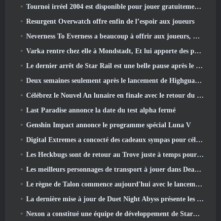
Tournoi irréel 2004 est disponible pour jouer gratuitement et Epic ne poursuivra personne pour cela
Resurgent Overwatch offre enfin de l’espoir aux joueurs
Neverness To Everness a beaucoup à offrir aux joueurs, Particulièrement amusant
Varka rentre chez elle à Mondstadt, Et lui apporte des problèmes dans la mise à jour Luna V de Genshin Impact
Le dernier arrêt de Star Rail est une belle pause après le traumatisme
Deux semaines seulement après le lancement de Highguard, Wildlight Entertainment annonce des licenciements
Célébrez le Nouvel An lunaire en finale avec le retour du « mode Bank It »
Last Paradise annonce la date du test alpha fermé
Genshin Impact annonce le programme spécial Luna V
Digital Extremes a concocté des cadeaux sympas pour célébrer le nouvel an lunaire dans Warframe
Les Heckbugs sont de retour au Trove juste à temps pour la saison de l'amour
Les meilleurs personnages de transport à jouer dans Deadlock
Le règne de Talon commence aujourd'hui avec le lancement de la saison Overwatch 1: Conquête
La dernière mise à jour de Duet Night Abyss présente les montures
Nexon a constitué une équipe de développement de StarCraft Shooter selon un rapport du magasin coréen