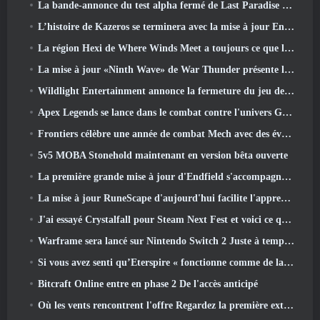
La bande-annonce du test alpha fermé de Last Paradise nous rappelle à quoi ressemble vraiment la survie à l'apocalypse zombie
L’histoire de Kazeros se terminera avec la mise à jour Ends Of The Abyss de Lost Ark
La région Hexi de Where Winds Meet a toujours ce que les joueurs aiment tout en étant une expérience unique
La mise à jour «Ninth Wave» de War Thunder présente les jets de rang IX
Wildlight Entertainment annonce la fermeture du jeu de tir gratuit Highguard
Apex Legends se lance dans le combat contre l'univers Gundam dans le dernier événement crossover
Frontiers célèbre une année de combat Mech avec des événements d'anniversaire
5v5 MOBA Stonehold maintenant en version bêta ouverte
La première grande mise à jour d'Endfield s'accompagne de nombreuses optimisations
La mise à jour RuneScape d'aujourd'hui facilite l'apprentissage des styles de combat originaux du MMORPG.
J'ai essayé Crystalfall pour Steam Next Fest et voici ce que j'ai appris
Warframe sera lancé sur Nintendo Switch 2 Juste à temps pour la prochaine mise à jour majeure, Le graphiste de l'ombre
Si vous avez senti qu’Eterspire « fonctionne comme de la merde », Le directeur créatif dit que ce n’est plus le cas
Bitcraft Online entre en phase 2 De l'accès anticipé
Où les vents rencontrent l'offre Regardez la première extension majeure de Hexi Live Stream