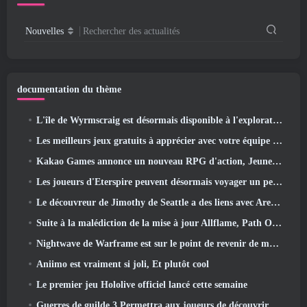
Nouvelles
Rechercher des actualités
documentation du thème
L'île de Wyrmscraig est désormais disponible à l'exploration dans Old School RuneScape
Les meilleurs jeux gratuits à apprécier avec votre équipe (2026)
Kakao Games annonce un nouveau RPG d'action, Jeune gardienne
Les joueurs d'Eterspire peuvent désormais voyager un peu dans le temps… en guise de régal
Le découvreur de Jimothy de Seattle a des liens avec ArenaNet, Alors bien sûr, ils l’ajoutent à Guild Wars 2
Suite à la malédiction de la mise à jour Allflame, Path Of Exile annonce plusieurs changements basés sur les commentaires
Nightwave de Warframe est sur le point de revenir de manière choquante
Aniimo est vraiment si joli, Et plutôt cool
Le premier jeu Hololive officiel lancé cette semaine
Guerres de guilde 3 Permettra aux joueurs de découvrir le monde de la Tyrie avant le réveil des dragons anciens