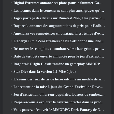
Digital Extremes annonce ses plans pour le Summer Game Fest
Les lacunes dans le contenu ne sont plus aussi graves qu’avant
Jagex partage des détails sur Runefest 2026, Une partie de la célébration du 25e anniversaire de RuneScape IP
Daybreak annonce des augmentations de prix pour l’adhésion VIP au Seigneur des Anneaux Online
Améliorez vos compétences en piratage, Il est temps d’explorer Night City dans Wuthering Waves
L'aperçu Limit Zero Breakers de NCSoft donne une idée de ce à quoi s'attendre du prochain test du prologue
Découvrez les complots et combattez les chats géants pendant votre temps libre dans la dernière mise à jour de Where Winds Meet
Date de test bêta ouverte annoncée pour le jeu d'extraction Dark Fantasy, Chasseur de Brume
Ragnarok Origin Classic ramène un gameplay MMORPG équitable et CBT ouvre ses portes en juin 4
Star Dive dans la version 1.1 Mise à jour
L’avenir des jeux de tir de héros est-il lié au modèle de service en direct F2P?
Lancement de la mise à jour du Grand Festival de Raven2, avec la nouvelle classe Warlord
Jeu d'extraction d'horreur populaire, Busters de tombes, Lancements en Occident
Préparez-vous à explorer la caverne infectée dans la prochaine mise à jour d'Eterspire
Vous pouvez découvrir le MMORPG Dark Fantasy de Nexon Embers Of The Uncrown pendant le Steam Next Fest