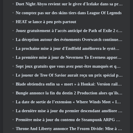
Duet Night Abyss revient sur le givre d'Icelake dans sa prochaine mise à jour Steampunk
Ne comptez pas sur des skins tiers dans League Of Legends
HEAT se lance à peu près partout
Jouez gratuitement à l’accès anticipé de Path of Exile 2 ce week-end
La déception autour des événements Overwatch continue 10 Année anniversaire
La prochaine mise à jour d'Endfield améliorera le système d'usine
La première mise à jour de Neverness To Everness apporte beaucoup à la table
Sept jeux gratuits que vous avez peut-être manqués et qui font partie du Steam Ocean Fest
Le joueur de Tree Of Savior aurait reçu un prix spécial pour avoir dépensé 100 000 $ dans le jeu
Blade obtiendra enfin sa « mort » à Honkai: Version rail étoile 4.3
Bungie annonce la fin du destin 2 Production alors qu'ils se préparent à travailler sur de nouveaux projets
La date de sortie de l’extension « Where Winds Meet « Imperial Palace » est annoncée
La dernière mise à jour du premier descendant améliore la boucle agricole et met à jour le mode Assaut
Première mise à jour du contenu de Steampunk ARPG Crystalfall pour répondre aux « préoccupations des joueurs clés »
Throne And Liberty annonce The Frozen Divide: Mise à jour Nix