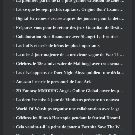
La première partie de la « plus grande extension de zone » de l’histoire de RuneScape est lancée aujourd’hui
Est-ce que les sept péchés capitaux: Origine Bon? Examen honnête
Digital Extremes s’excuse auprès des joueurs pour la détresse causée par les « invitations néfastes » dans Warframe
Préparez-vous pour le retour des jeux Guardian de Destiny 2
Collaboration Star Resonance avec Shangri-La Frontier
Les buffs et nerfs de héros les plus importants
La mise à jour majeure de la neuvième vague de War Thunder améliore l'apparence des batailles navales avec des visuels aquatiques améliorés
Célébrez le 18e anniversaire de Mabinogi avec trois semaines d'événements et de récompenses
Les développeurs de Duet Night Abyss publient une déclaration officielle concernant un récent incident de logiciel malveillant suite à la mise à jour du jeu
Amazon licencie le personnel de Lost Ark
2D Fantasy MMORPG Angels Online Global ouvre les pré-inscriptions
La dernière mise à jour de Vindictus présente un nouveau raid où les joueurs affronteront le gardien de Caliburn
World Of Warships organise une collaboration avec le groupe de heavy metal suédois Sabaton
Célébrez les films à Heartopia pendant le festival Dreamlight Cinematics
Cela vaudra-t-il la peine de jouer à Fortnite Save The World une fois qu'il sera gratuit?