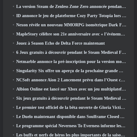
La version Steam de Zenless Zone Zero annoncée pendant la version 2.8 Programme spécial
ID annonce le jeu de plateforme Cozy Party Totopia lors de la vitrine Xbox, Lance le recrutement bêta
Nexon révèle un nouveau MMORPG isométrique Dark Fantasy, Braises des sans couronne
MapleStory célèbre son 21e anniversaire avec « l’événement de l’Université Maple »
Jouez à Season Echo de Delta Force maintenant
6 Jeux gratuits à découvrir pendant le Steam Medieval Fest
Netmarble annonce la pré-inscription pour la version mondiale du MMORPG de science-fiction RF Online Next
Singularity Six offre un aperçu de la prochaine grande mise à jour de Palia The Royal Highlands
NCSoft annonce Aion 2 Lancement prévu dans l’Ouest cette année
Albion Online est lancé sur Xbox avec un jeu multiplateforme complet
Six jeux gratuits à découvrir pendant le Steam Medieval Fest
Le premier test officiel de la bêta ouverte de Gloria Victis démarre aujourd’hui
Le Duelo maintenant disponible dans Soulframe Closed Alpha
Le programme spécial Neverness To Everness informe les joueurs de ce à quoi s'attendre lors des lancements
Les buffs et nerfs de héros les plus importants de la saison 7.5