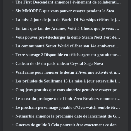
The First Descendant annonce l'événement de collaboration EVANGELION
Six MMORPG que vous pouvez essayer pendant le Steam Next Fest
La mise à jour de juin de World Of Warships célèbre le jour de l'indépendance des États-Unis avec une nouvelle campagne narrative
En tant que fan des Arcanes, Voici 5 Choses que je veux voir du MMO Riot
Vous pouvez pré-télécharger la démo Steam Next Fest de Embers Of The Uncrowned demain
La communauté Secret World célèbre son 14e anniversaire avec un mystère qu'ils doivent résoudre ensemble
Terre sauvage 2 Disponible en téléchargement gratuitement (Et garde) Pour une durée limitée
Cadeau de clé du pack cadeau Crystal Saga Nova
Warframe pour honorer le destin 2 Avec une activité et un titre spéciaux dans le jeu
Les préludes de Soulframe 15 La mise à jour retravaille le butin et la pêche
Cinq jeux gratuits que vous aimeriez peut-être essayer pendant le Bullet Fest
Le « test du prologue » de Limit Zero Breakers commence aujourd’hui
Le prochain personnage jouable d’Overwatch semble être un chef du crime cyborg surmené
Netmarble annonce la prochaine date de lancement de Global RF Online
Guerres de guilde 3 Cela pourrait être exactement ce dont l’industrie du MMO a besoin en ce moment