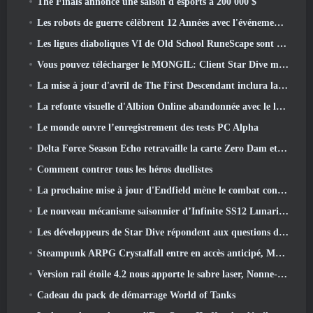
The Finals annonce une saison d'esports à 200 000 $
Les robots de guerre célèbrent 12 Années avec l'événement Martian Robotic Games
Les ligues diaboliques VI de Old School RuneScape sont lancées aujourd'hui
Vous pouvez télécharger le MONGIL: Client Star Dive maintenant
La mise à jour d'avril de The First Descendant inclura la version bêta du nouveau contenu Endgame
La refonte visuelle d'Albion Online abandonnée avec le lancement de la mise à jour Radiant Wilds aujourd'hui
Le monde ouvre l’enregistrement des tests PC Alpha
Delta Force Season Echo retravaille la carte Zero Dam et étend le gameplay des opérations
Comment contrer tous les héros duellistes
La prochaine mise à jour d'Endfield mène le combat contre Nefarith
Le nouveau mécanisme saisonnier d’Infinite SS12 Lunaria est l’un des « plus gros ajouts » au jeu
Les développeurs de Star Dive répondent aux questions des joueurs dans un livestream surprise
Steampunk ARPG Crystalfall entre en accès anticipé, Mais pas sans quelques défauts
Version rail étoile 4.2 nous apporte le sabre laser, Nonne-mandrin, Batteur pionnier et un émanateur d’exaltation
Cadeau du pack de démarrage World of Tanks