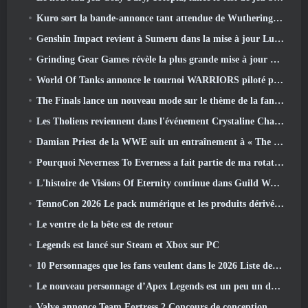
Kuro sort la bande-annonce tant attendue de Wuthering Waves Cyberpunk: Crossover Edgerunners
Genshin Impact revient à Sumeru dans la mise à jour Luna VII
Grinding Gear Games révèle la plus grande mise à jour de Path Of Exile II à ce jour, Le retour des anciens
World Of Tanks annonce le tournoi WARRIORS piloté par la communauté
The Finals lance un nouveau mode sur le thème de la fantasy médiévale « Dragon's Claim »
Les Tholiens reviennent dans l'événement Crystaline Chaos de Star Trek Online
Damian Priest de la WWE suit un entraînement à « The Loot Camp » dans la bande-annonce Live Action Burst Fest de Delta Force
Pourquoi Neverness To Everness a fait partie de ma rotation, Pour l'instant
L'histoire de Visions Of Eternity continue dans Guild Wars 2 La semaine prochaine
TennoCon 2026 Le pack numérique et les produits dérivés sont désormais disponibles à l'achat
Le ventre de la bête est de retour
Legends est lancé sur Steam et Xbox sur PC
10 Personnages que les fans veulent dans le 2026 Liste des rivaux Marvel les plus nombreux et quelle est la probabilité qu'ils se produisent
Le nouveau personnage d’Apex Legends est un peu un démon de la vitesse
Valve annonce Team Fortress 2 Concours de conception du trophée ÜBERFEST