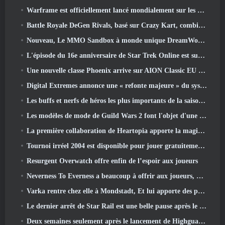
Warframe est officiellement lancé mondialement sur les appareils Android
Battle Royale DeGen Rivals, basé sur Crazy Kart, combine toutes les choses que vous ne saviez probablement pas que vous vouliez combiner
Nouveau, Le MMO Sandbox à monde unique DreamWorld arrive sur Steam en accès anticipé
L'épisode du 16e anniversaire de Star Trek Online est supprimé dans le cadre de la mise à jour « Corruption »
Une nouvelle classe Phoenix arrive sur AION Classic EU dans la mise à jour « Ignite »
Digital Extremes annonce une « refonte majeure » du système de progression des joueurs de Soulframe
Les buffs et nerfs de héros les plus importants de la saison 6.5
Les modèles de mode de Guild Wars 2 font l'objet d'une refonte basée sur les commentaires des joueurs
La première collaboration de Heartopia apporte la magie de l'amitié de mon petit poney
Tournoi irréel 2004 est disponible pour jouer gratuitement et Epic ne poursuivra personne pour cela
Resurgent Overwatch offre enfin de l’espoir aux joueurs
Neverness To Everness a beaucoup à offrir aux joueurs, Particulièrement amusant
Varka rentre chez elle à Mondstadt, Et lui apporte des problèmes dans la mise à jour Luna V de Genshin Impact
Le dernier arrêt de Star Rail est une belle pause après le traumatisme
Deux semaines seulement après le lancement de Highguard, Wildlight Entertainment annonce des licenciements