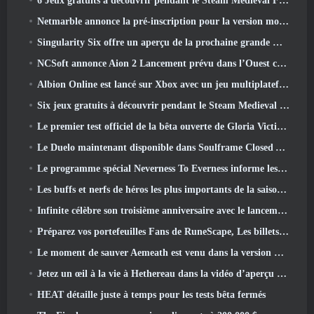
6 Jeux gratuits à découvrir pendant le Steam Medieval Fest
Netmarble annonce la pré-inscription pour la version mondiale du MMORPG de science-fiction RF Online Next
Singularity Six offre un aperçu de la prochaine grande mise à jour de Palia The Royal Highlands
NCSoft annonce Aion 2 Lancement prévu dans l’Ouest cette année
Albion Online est lancé sur Xbox avec un jeu multiplateforme complet
Six jeux gratuits à découvrir pendant le Steam Medieval Fest
Le premier test officiel de la bêta ouverte de Gloria Victis démarre aujourd’hui
Le Duelo maintenant disponible dans Soulframe Closed Alpha
Le programme spécial Neverness To Everness informe les joueurs de ce à quoi s'attendre lors des lancements
Les buffs et nerfs de héros les plus importants de la saison 7.5
Infinite célèbre son troisième anniversaire avec le lancement de Lunaria SS12 aujourd'hui
Préparez vos portefeuilles Fans de RuneScape, Les billets pour le RuneFest sont sur le point d'être mis en vente
Le moment de sauver Aemeath est venu dans la version Wuthering Waves 3.3 Mise à jour
Jetez un œil à la vie à Hethereau dans la vidéo d’aperçu du gameplay du lancement de Neverness To Everness
HEAT détaille juste à temps pour les tests bêta fermés