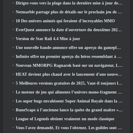
Dirigez-vous vers la plage dans la dernière mise à jour de Palia
Netmarble partage plus de détails sur le prochain jeu de mise à niveau solo, Mise à niveau en solo: KARMA à l’Anime Expo
10 Des univers animés qui feraient d’incroyables MMO
EverQuest annonce la date d'ouverture du deuxième 2026 Serveur d'extension temporisé
Version de Star Rail 4.4 Mise à jour
Une nouvelle bande-annonce offre un aperçu du gameplay de Silver Palace
Infinite offre un premier aperçu du héros ressemblant à une sirène à venir dans le printemps-été 2013: Lumière du soir
Nouveau MMORPG Ragnarok basé sur un navigateur, L'univers Ragnarok annoncé
HEAT devient plus chaud avec le lancement d'une nouvelle carte du désert
5 Meilleures versions gratuites de 2025, Vaut-il toujours la peine d'y jouer 2026?
Le moteur de jeu qui alimente l’univers mono-fragment d’Eve Online est désormais open source
Les super bugs envahissent Super Animal Royale dans la mise à jour « Super Natural »
RuneScape à l’ancienne lance la quête du grand maître « La Lune de sang se lève », Mettre fin à une série de quêtes de 20 ans
League of Legends obtient vraiment un mode classique
Vous l'avez demandé, Et vous l'obtenez. Les guildes sont maintenant disponibles dans Eterspire