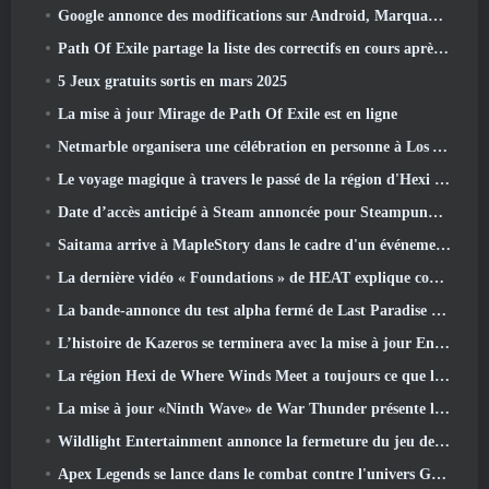
Google annonce des modifications sur Android, Marquant le retour de Fortnite sur le Play Store
Path Of Exile partage la liste des correctifs en cours après le lancement de Mirage
5 Jeux gratuits sortis en mars 2025
La mise à jour Mirage de Path Of Exile est en ligne
Netmarble organisera une célébration en personne à Los Angeles. Avant les sept péchés capitaux: Lancement d'origine
Le voyage magique à travers le passé de la région d'Hexi commence là où les vents se rencontrent aujourd'hui
Date d’accès anticipé à Steam annoncée pour Steampunk ARPG Crystalfall
Saitama arrive à MapleStory dans le cadre d'un événement de collaboration One-Punch Man
La dernière vidéo « Foundations » de HEAT explique comment les agents et les réservoirs travaillent ensemble
La bande-annonce du test alpha fermé de Last Paradise nous rappelle à quoi ressemble vraiment la survie à l'apocalypse zombie
L’histoire de Kazeros se terminera avec la mise à jour Ends Of The Abyss de Lost Ark
La région Hexi de Where Winds Meet a toujours ce que les joueurs aiment tout en étant une expérience unique
La mise à jour «Ninth Wave» de War Thunder présente les jets de rang IX
Wildlight Entertainment annonce la fermeture du jeu de tir gratuit Highguard
Apex Legends se lance dans le combat contre l'univers Gundam dans le dernier événement crossover