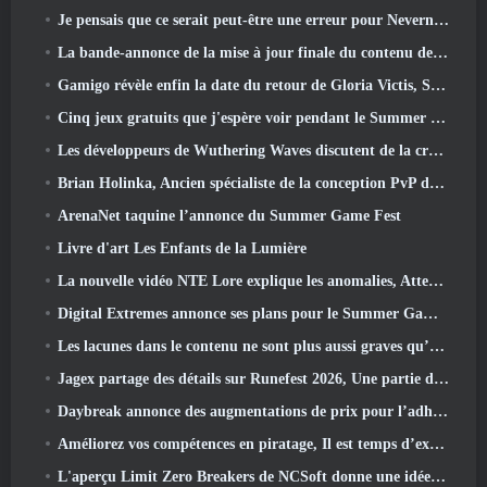
Je pensais que ce serait peut-être une erreur pour Neverness To Everness d'organiser l'événement Porsche Collab Gacha si tôt, Mais j'avais tort
La bande-annonce de la mise à jour finale du contenu de Destiny 2 est un cri de ralliement
Gamigo révèle enfin la date du retour de Gloria Victis, Survivra-t-il la deuxième fois?
Cinq jeux gratuits que j'espère voir pendant le Summer Game Fest
Les développeurs de Wuthering Waves discutent de la création de la séquence de combat Lahai-Roi Mech
Brian Holinka, Ancien spécialiste de la conception PvP de World Of Warcraft, Rejoint l’équipe MMO de League Of Legends
ArenaNet taquine l’annonce du Summer Game Fest
Livre d'art Les Enfants de la Lumière
La nouvelle vidéo NTE Lore explique les anomalies, Attendez, Et comment une organisation « secrète » suit tout cela
Digital Extremes annonce ses plans pour le Summer Game Fest
Les lacunes dans le contenu ne sont plus aussi graves qu’avant
Jagex partage des détails sur Runefest 2026, Une partie de la célébration du 25e anniversaire de RuneScape IP
Daybreak annonce des augmentations de prix pour l’adhésion VIP au Seigneur des Anneaux Online
Améliorez vos compétences en piratage, Il est temps d’explorer Night City dans Wuthering Waves
L'aperçu Limit Zero Breakers de NCSoft donne une idée de ce à quoi s'attendre du prochain test du prologue