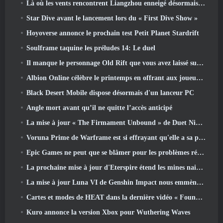
Là où les vents rencontrent Liangzhou enneigé désormais disponible avec la sortie de la version 1.5
Star Dive avant le lancement lors du « First Dive Show »
Hoyoverse annonce le prochain test Petit Planet Stardrift
Soulframe taquine les préludes 14: Le duel
Il manque le personnage Old Rift que vous avez laissé sur le serveur Dead? Gamigo a une solution pour ça
Albion Online célèbre le printemps en offrant aux joueurs une jolie monture de lapin
Black Desert Mobile dispose désormais d'un lanceur PC
Angle mort avant qu’il ne quitte l’accès anticipé
La mise à jour « The Firmament Unbound » de Duet Night Abyss conclut l’histoire de Huaxu
Voruna Prime de Warframe est si effrayant qu'elle a sa propre bande-annonce de bande rouge
Epic Games ne peut que se blâmer pour les problèmes récents
La prochaine mise à jour d'Eterspire étend les mines naines et propose une refonte complète des combats contre les boss
La mise à jour Luna VI de Genshin Impact nous emmène à cet endroit dont Mondstadt continue de parler mais que nous n'avons jamais vu
Cartes et modes de HEAT dans la dernière vidéo « Foundations »
Kuro annonce la version Xbox pour Wuthering Waves