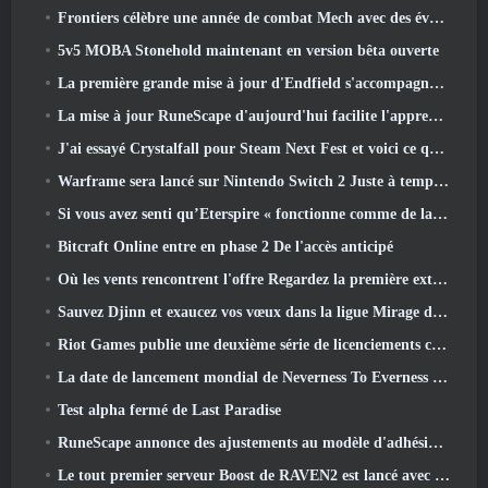
Frontiers célèbre une année de combat Mech avec des événements d'anniversaire
5v5 MOBA Stonehold maintenant en version bêta ouverte
La première grande mise à jour d'Endfield s'accompagne de nombreuses optimisations
La mise à jour RuneScape d'aujourd'hui facilite l'apprentissage des styles de combat originaux du MMORPG.
J'ai essayé Crystalfall pour Steam Next Fest et voici ce que j'ai appris
Warframe sera lancé sur Nintendo Switch 2 Juste à temps pour la prochaine mise à jour majeure, Le graphiste de l'ombre
Si vous avez senti qu’Eterspire « fonctionne comme de la merde », Le directeur créatif dit que ce n’est plus le cas
Bitcraft Online entre en phase 2 De l'accès anticipé
Où les vents rencontrent l'offre Regardez la première extension majeure de Hexi Live Stream
Sauvez Djinn et exaucez vos vœux dans la ligue Mirage de Path Of Exile
Riot Games publie une deuxième série de licenciements ce mois-ci
La date de lancement mondial de Neverness To Everness révélée
Test alpha fermé de Last Paradise
RuneScape annonce des ajustements au modèle d'adhésion Premier pour tenir compte des modifications récentes apportées au MMORPG
Le tout premier serveur Boost de RAVEN2 est lancé avec la mise à jour d'aujourd'hui