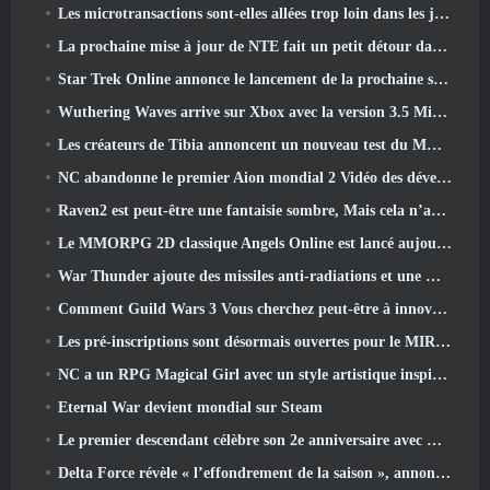
Les microtransactions sont-elles allées trop loin dans les jeux gratuits?
La prochaine mise à jour de NTE fait un petit détour dans un jeu de table fantastique
Star Trek Online annonce le lancement de la prochaine saison « Undiscovered »
Wuthering Waves arrive sur Xbox avec la version 3.5 Mise à jour
Les créateurs de Tibia annoncent un nouveau test du MMORPG Zombie à l'ancienne, Persister en ligne
NC abandonne le premier Aion mondial 2 Vidéo des développeurs, Partager des détails sur le jeu
Raven2 est peut-être une fantaisie sombre, Mais cela n’arrête pas les plaisirs de l’été
Le MMORPG 2D classique Angels Online est lancé aujourd'hui dans le monde entier
War Thunder ajoute des missiles anti-radiations et une mesure de soutien électronique dans la mise à jour de la cavalerie lourde
Comment Guild Wars 3 Vous cherchez peut-être à innover dans l’espace MMO
Les pré-inscriptions sont désormais ouvertes pour le MIRESI de Smilegate: Un avenir invisible
NC a un RPG Magical Girl avec un style artistique inspiré de l’anime des années 90 en préparation
Eternal War devient mondial sur Steam
Le premier descendant célèbre son 2e anniversaire avec Descendant Fest 2026 Flux
Delta Force révèle « l’effondrement de la saison », annonce la collaboration Rainbow Six Siege