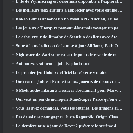
L'île de Wyrmscraig est désormais disponible à l'exploration dans Old School RuneScape
Les meilleurs jeux gratuits à apprécier avec votre équipe (2026)
Kakao Games annonce un nouveau RPG d'action, Jeune gardienne
Les joueurs d'Eterspire peuvent désormais voyager un peu dans le temps… en guise de régal
Le découvreur de Jimothy de Seattle a des liens avec ArenaNet, Alors bien sûr, ils l’ajoutent à Guild Wars 2
Suite à la malédiction de la mise à jour Allflame, Path Of Exile annonce plusieurs changements basés sur les commentaires
Nightwave de Warframe est sur le point de revenir de manière choquante
Aniimo est vraiment si joli, Et plutôt cool
Le premier jeu Hololive officiel lancé cette semaine
Guerres de guilde 3 Permettra aux joueurs de découvrir le monde de la Tyrie avant le réveil des dragons anciens
6 Mods audio hilarants à essayer absolument pour Marvel Rivals
Qui veut un jeu de monopole RuneScape? Parce qu'on est en route
Vous les avez demandés, Vous les obtenez. Les dragons arrivent sur Albion Online
Pas de salaire pour gagner. Juste Ragnarök. Origin Classic est lancé en juillet 23
La dernière mise à jour de Raven2 présente le système d'éveil des compétences, Donner aux joueurs plus de moyens d'améliorer leurs compétences