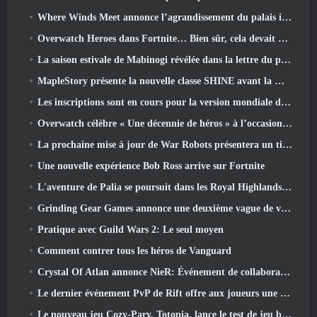
Where Winds Meet annonce l’agrandissement du palais impérial et partage une feuille de route de contenu « massive »
Overwatch Heroes dans Fortnite… Bien sûr, cela devait arriver
La saison estivale de Mabinogi révélée dans la lettre du producteur
MapleStory présente la nouvelle classe SHINE avant la mise à jour de juin
Les inscriptions sont en cours pour la version mondiale du « test prologue » Limit Zero Breakers de NCSoft
Overwatch célèbre « Une décennie de héros » à l’occasion de son 10e anniversaire
La prochaine mise à jour de War Robots présentera un tireur d'élite inspiré de Lovecraftian
Une nouvelle expérience Bob Ross arrive sur Fortnite
L'aventure de Palia se poursuit dans les Royal Highlands avec la mise à jour d'aujourd'hui
Grinding Gear Games annonce une deuxième vague de ventes de billets pour l'ExileCon
Pratique avec Guild Wars 2: Le seul moyen
Comment contrer tous les héros de Vanguard
Crystal Of Atlan annonce NieR: Événement de collaboration sur les automates
Le dernier événement PvP de Rift offre aux joueurs une chance de gagner jusqu'à 4000 Crédits et un nouveau titre
Le nouveau jeu Cozy-Pary, Totopia, lance le test de jeu bêta fermé