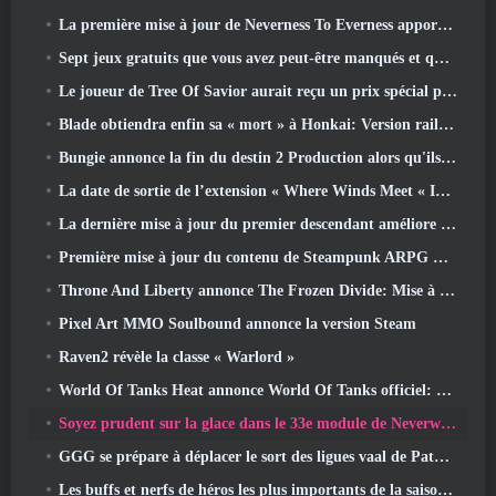
La première mise à jour de Neverness To Everness apporte beaucoup à la table
Sept jeux gratuits que vous avez peut-être manqués et qui font partie du Steam Ocean Fest
Le joueur de Tree Of Savior aurait reçu un prix spécial pour avoir dépensé 100 000 $ dans le jeu
Blade obtiendra enfin sa « mort » à Honkai: Version rail étoile 4.3
Bungie annonce la fin du destin 2 Production alors qu'ils se préparent à travailler sur de nouveaux projets
La date de sortie de l’extension « Where Winds Meet « Imperial Palace » est annoncée
La dernière mise à jour du premier descendant améliore la boucle agricole et met à jour le mode Assaut
Première mise à jour du contenu de Steampunk ARPG Crystalfall pour répondre aux « préoccupations des joueurs clés »
Throne And Liberty annonce The Frozen Divide: Mise à jour Nix
Pixel Art MMO Soulbound annonce la version Steam
Raven2 révèle la classe « Warlord »
World Of Tanks Heat annonce World Of Tanks officiel: Date de lancement de CHALEUR
Soyez prudent sur la glace dans le 33e module de Neverwinter, Froid mordant
GGG se prépare à déplacer le sort des ligues vaal de Path Of Exile 2 avant le lancement du retour des anciens
Les buffs et nerfs de héros les plus importants de la saison 8