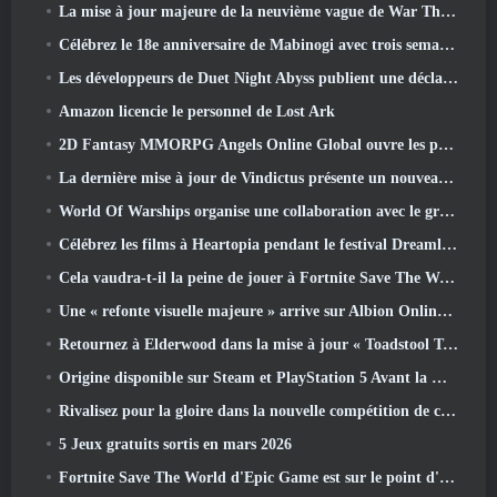
La mise à jour majeure de la neuvième vague de War Thunder améliore l'apparence des batailles navales avec des visuels aquatiques améliorés
Célébrez le 18e anniversaire de Mabinogi avec trois semaines d'événements et de récompenses
Les développeurs de Duet Night Abyss publient une déclaration officielle concernant un récent incident de logiciel malveillant suite à la mise à jour du jeu
Amazon licencie le personnel de Lost Ark
2D Fantasy MMORPG Angels Online Global ouvre les pré-inscriptions
La dernière mise à jour de Vindictus présente un nouveau raid où les joueurs affronteront le gardien de Caliburn
World Of Warships organise une collaboration avec le groupe de heavy metal suédois Sabaton
Célébrez les films à Heartopia pendant le festival Dreamlight Cinematics
Cela vaudra-t-il la peine de jouer à Fortnite Save The World une fois qu'il sera gratuit?
Une « refonte visuelle majeure » arrive sur Albion Online en avril
Retournez à Elderwood dans la mise à jour « Toadstool Tales » de Palia
Origine disponible sur Steam et PlayStation 5 Avant la marche 23 Lancement
Rivalisez pour la gloire dans la nouvelle compétition de champions d'Eridu's Hollow dans la prochaine mise à jour de Zenless Zone Zero
5 Jeux gratuits sortis en mars 2026
Fortnite Save The World d'Epic Game est sur le point d'être gratuit