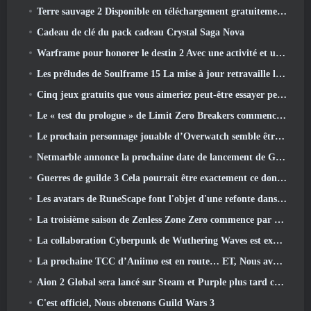
Terre sauvage 2 Disponible en téléchargement gratuitement (Et garde) Pour une durée limitée
Cadeau de clé du pack cadeau Crystal Saga Nova
Warframe pour honorer le destin 2 Avec une activité et un titre spéciaux dans le jeu
Les préludes de Soulframe 15 La mise à jour retravaille le butin et la pêche
Cinq jeux gratuits que vous aimeriez peut-être essayer pendant le Bullet Fest
Le « test du prologue » de Limit Zero Breakers commence aujourd’hui
Le prochain personnage jouable d’Overwatch semble être un chef du crime cyborg surmené
Netmarble annonce la prochaine date de lancement de Global RF Online
Guerres de guilde 3 Cela pourrait être exactement ce dont l’industrie du MMO a besoin en ce moment
Les avatars de RuneScape font l'objet d'une refonte dans la plus grande mise à jour visuelle du jeu au cours des dix dernières années
La troisième saison de Zenless Zone Zero commence par un voyage sur une île de Bangboo dans le ciel, Et vers la plateforme Steam
La collaboration Cyberpunk de Wuthering Waves est exactement ce que j'attends de mes événements crossover de jeux vidéo
La prochaine TCC d’Aniimo est en route… ET, Nous avons une fenêtre de lancement officielle
Aion 2 Global sera lancé sur Steam et Purple plus tard cette année
C'est officiel, Nous obtenons Guild Wars 3