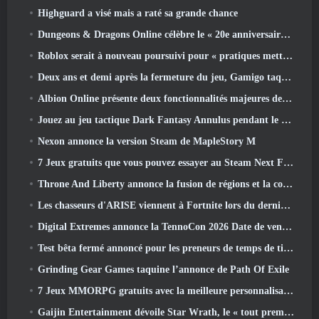
Highguard a visé mais a raté sa grande chance
Dungeons & Dragons Online célèbre le « 20e anniversaire de Natural » avec une quête spéciale et des récompenses
Roblox serait à nouveau poursuivi pour « pratiques mettant en danger et exploitant des enfants »
Deux ans et demi après la fermeture du jeu, Gamigo taquine le retour du MMO médiéval Glory Victis
Albion Online présente deux fonctionnalités majeures de guerre de factions dans la mise à jour Realm Divided Part II
Jouez au jeu tactique Dark Fantasy Annulus pendant le prochain festival Steam
Nexon annonce la version Steam de MapleStory M
7 Jeux gratuits que vous pouvez essayer au Steam Next Fest
Throne And Liberty annonce la fusion de régions et la consolidation de serveurs
Les chasseurs d'ARISE viennent à Fortnite lors du dernier événement de collaboration
Digital Extremes annonce la TennoCon 2026 Date de vente des billets
Test bêta fermé annoncé pour les preneurs de temps de tir à la troisième personne
Grinding Gear Games taquine l’annonce de Path Of Exile
7 Jeux MMORPG gratuits avec la meilleure personnalisation des personnages
Gaijin Entertainment dévoile Star Wrath, le « tout premier jeu d’action et d’extraction spatiale »