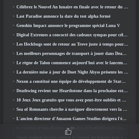
Célébrez le Nouvel An lunaire en finale avec le retour du « mode Bank It »
Last Paradise annonce la date du test alpha fermé
Genshin Impact annonce le programme spécial Luna V
Digital Extremes a concocté des cadeaux sympas pour célébrer le nouvel an lunaire dans Warframe
Les Heckbugs sont de retour au Trove juste à temps pour la saison de l'amour
Les meilleurs personnages de transport à jouer dans Deadlock
Le règne de Talon commence aujourd'hui avec le lancement de la saison Overwatch 1: Conquête
La dernière mise à jour de Duet Night Abyss présente les montures
Nexon a constitué une équipe de développement de StarCraft Shooter selon un rapport du magasin coréen
Deathwing revient sur Hearthstone dans la prochaine extension Cataclysm
10 Jeux Jeux gratuits que vous avez peut-être oubliés et qui participent au PvP Fest de Steam
Sea of ​​Remnants cherche à naviguer directement vers la grandeur
L'ancien directeur d'Amazon Games Studios dirigera l'édition occidentale d'Aion 2
Le système d’installations partagées d’Endfield parle des joueurs
13
Super Animal Royale célèbre le Nouvel An lunaire avec trois semaines d'événements Super Horse