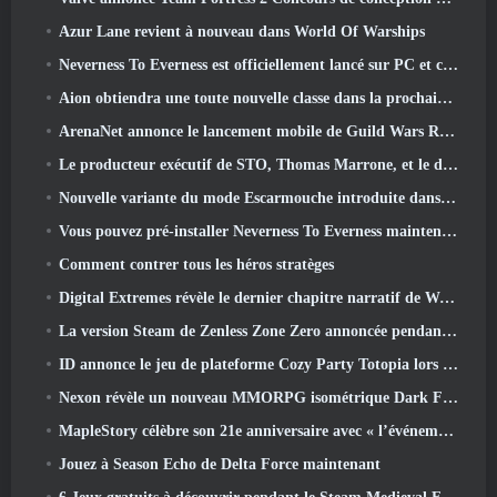
Azur Lane revient à nouveau dans World Of Warships
Neverness To Everness est officiellement lancé sur PC et consoles
Aion obtiendra une toute nouvelle classe dans la prochaine mise à jour de Dread Blade
ArenaNet annonce le lancement mobile de Guild Wars Reforged
Le producteur exécutif de STO, Thomas Marrone, et le directeur créatif de Neverwinter, Randy Mosiondz, discutent des jeux et de l'avenir de Cryptic.
Nouvelle variante du mode Escarmouche introduite dans le dernier acte de Valorant
Vous pouvez pré-installer Neverness To Everness maintenant
Comment contrer tous les héros stratèges
Digital Extremes révèle le dernier chapitre narratif de Warframe avec un nouveau short d'anime
La version Steam de Zenless Zone Zero annoncée pendant la version 2.8 Programme spécial
ID annonce le jeu de plateforme Cozy Party Totopia lors de la vitrine Xbox, Lance le recrutement bêta
Nexon révèle un nouveau MMORPG isométrique Dark Fantasy, Braises des sans couronne
MapleStory célèbre son 21e anniversaire avec « l’événement de l’Université Maple »
Jouez à Season Echo de Delta Force maintenant