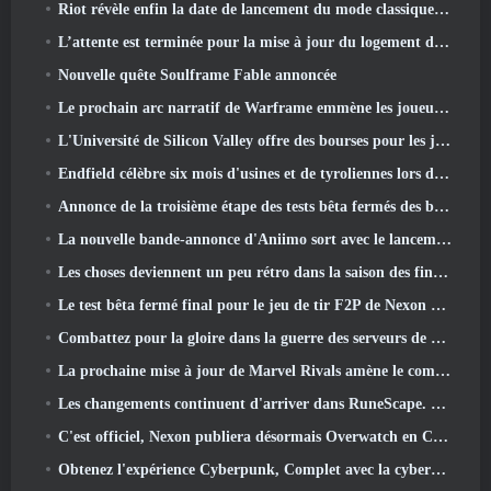
Riot révèle enfin la date de lancement du mode classique de League Of Legends
L’attente est terminée pour la mise à jour du logement des grands joueurs de RuneScape
Nouvelle quête Soulframe Fable annoncée
Le prochain arc narratif de Warframe emmène les joueurs vers une toute nouvelle carte des étoiles, Le système Tau
L'Université de Silicon Valley offre des bourses pour les jeux et certaines des exigences sont intéressantes
Endfield célèbre six mois d'usines et de tyroliennes lors de sa prochaine mise à jour
Annonce de la troisième étape des tests bêta fermés des batailles d'infanterie de War Thunder
La nouvelle bande-annonce d'Aniimo sort avec le lancement du dernier test bêta fermé
Les choses deviennent un peu rétro dans la saison des finales 11 Mise à jour
Le test bêta fermé final pour le jeu de tir F2P de Nexon Sudden Attack Zero Point a débuté aujourd'hui
Combattez pour la gloire dans la guerre des serveurs de Lineage II
La prochaine mise à jour de Marvel Rivals amène le combat contre les dieux
Les changements continuent d'arriver dans RuneScape. Cette fois, c'est le logement des joueurs
C'est officiel, Nexon publiera désormais Overwatch en Corée du Sud
Obtenez l'expérience Cyberpunk, Complet avec la cyberpsychose, Dans le prochain événement crossover d’Apex Legends