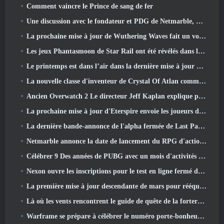
Comment vaincre le Prince de sang de fer
Une discussion avec le fondateur et PDG de Netmarble, Ken Kim, à propos de MONGIL: Plongée dans les étoiles
La prochaine mise à jour de Wuthering Waves fait un voyage du « côté obscur »
Les jeux Phantasmoon de Star Rail ont été révélés dans le 4.1 Programme spécial
Le printemps est dans l’air dans la dernière mise à jour de Thrones et Liberty
La nouvelle classe d'inventeur de Crystal Of Atlan commande les Mechs Magitech au combat
Ancien Overwatch 2 Le directeur Jeff Kaplan explique pourquoi il a laissé Blizzard
La prochaine mise à jour d'Eterspire envoie les joueurs dans les mines naines
La dernière bande-annonce de l'alpha fermée de Last Paradise est une œuvre d'art petite mais terrifiante
Netmarble annonce la date de lancement du RPG d'action et de dressage de monstres Mongil: Plongée dans les étoiles
Célébrer 9 Des années de PUBG avec un mois d'activités spéciales
Nexon ouvre les inscriptions pour le test en ligne fermé d'avril de MapleStory Classic World
La première mise à jour descendante de mars pour rééquilibrer le partage et introduire du nouveau contenu
Là où les vents rencontrent le guide de quête de la forteresse de Whitecrown
Warframe se prépare à célébrer le numéro porte-bonheur 13 Avec des événements d'anniversaire