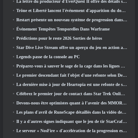
La lettre du producteur d'EverQuest II offre des détails sur le serveur d'extension verrouillé dans le temps
Trône et Liberté lancent l'événement d'apparition du double archboss
Restart présente un nouveau système de progression dans la mise à jour de la saison SS4
Événement Tempêtes Temporelles Dans Warframe
Prédictions pour le reste 2026 Sorties de héros
Star Dive Live Stream offre un aperçu du jeu en action avant son lancement
Legends passe de la console au PC
Préparez-vous à sauver le sage de la cage dans les ligues VI de Old School RuneScape: Pactes démoniaques
Le premier descendant fait l'objet d'une refonte selon Dev Stream
La dernière mise à jour de Heartopia est une refonte de style Alice au pays des merveilles
Célébrez le premier jour de contact dans Star Trek Online et gagnez une nouvelle version du Nobel Intel Battlecruiser
Devons-nous être optimistes quant à l’avenir des MMORPG?
Les plans d'avril de RuneScape détaillés dans la vidéo des développeurs
Il y a d'autres signes indiquant que le jeu de tir StarCraft en monde ouvert pourrait être une réalité
Le serveur « NosFire » d'accélération de la progression est désormais disponible dans NosTale