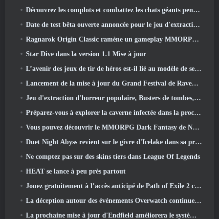
Découvrez les complots et combattez les chats géants pendant votre temps libre dans la dernière mise à jour de Where Winds Meet
Date de test bêta ouverte annoncée pour le jeu d'extraction Dark Fantasy, Chasseur de Brume
Ragnarok Origin Classic ramène un gameplay MMORPG équitable et CBT ouvre ses portes en juin 4
Star Dive dans la version 1.1 Mise à jour
L’avenir des jeux de tir de héros est-il lié au modèle de service en direct F2P?
Lancement de la mise à jour du Grand Festival de Raven2, avec la nouvelle classe Warlord
Jeu d'extraction d'horreur populaire, Busters de tombes, Lancements en Occident
Préparez-vous à explorer la caverne infectée dans la prochaine mise à jour d'Eterspire
Vous pouvez découvrir le MMORPG Dark Fantasy de Nexon Embers Of The Uncrown pendant le Steam Next Fest
Duet Night Abyss revient sur le givre d'Icelake dans sa prochaine mise à jour Steampunk
Ne comptez pas sur des skins tiers dans League Of Legends
HEAT se lance à peu près partout
Jouez gratuitement à l’accès anticipé de Path of Exile 2 ce week-end
La déception autour des événements Overwatch continue 10 Année anniversaire
La prochaine mise à jour d'Endfield améliorera le système d'usine