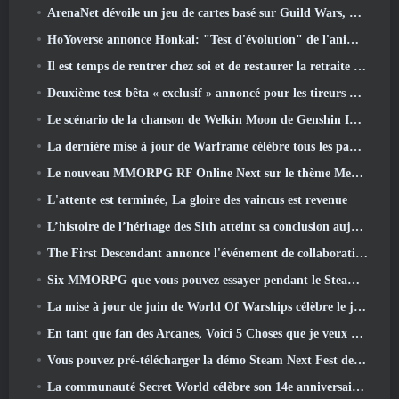
ArenaNet dévoile un jeu de cartes basé sur Guild Wars, Lié par la brume
HoYoverse annonce Honkai: "Test d'évolution" de l'anime Nexus
Il est temps de rentrer chez soi et de restaurer la retraite heureuse là où les vents se rencontrent
Deuxième test bêta « exclusif » annoncé pour les tireurs de survie en équipe qui prennent du temps
Le scénario de la chanson de Welkin Moon de Genshin Impact touche à sa fin.. Sur la Lune
La dernière mise à jour de Warframe célèbre tous les papas de l'espace
Le nouveau MMORPG RF Online Next sur le thème Mech de Netmarble sera lancé à l'échelle mondiale
L'attente est terminée, La gloire des vaincus est revenue
L’histoire de l’héritage des Sith atteint sa conclusion aujourd’hui dans la dernière mise à jour de SWTOR
The First Descendant annonce l'événement de collaboration EVANGELION
Six MMORPG que vous pouvez essayer pendant le Steam Next Fest
La mise à jour de juin de World Of Warships célèbre le jour de l'indépendance des États-Unis avec une nouvelle campagne narrative
En tant que fan des Arcanes, Voici 5 Choses que je veux voir du MMO Riot
Vous pouvez pré-télécharger la démo Steam Next Fest de Embers Of The Uncrowned demain
La communauté Secret World célèbre son 14e anniversaire avec un mystère qu'ils doivent résoudre ensemble