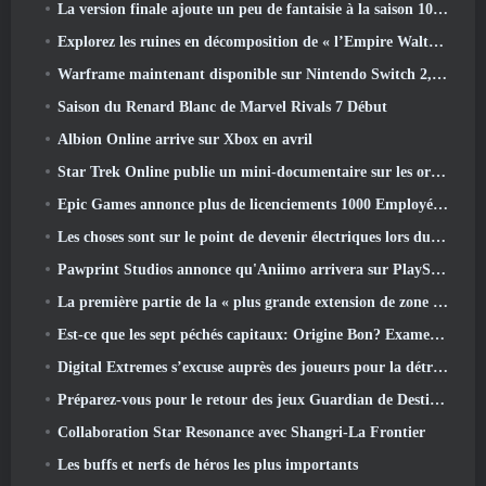
La version finale ajoute un peu de fantaisie à la saison 10 Lancements
Explorez les ruines en décomposition de « l’Empire Walthen » dans la prochaine mise à jour majeure de RAVEN2
Warframe maintenant disponible sur Nintendo Switch 2, Juste à temps pour le lancement de Shadowgrapher
Saison du Renard Blanc de Marvel Rivals 7 Début
Albion Online arrive sur Xbox en avril
Star Trek Online publie un mini-documentaire sur les origines de la Fédération pour célébrer le 16e anniversaire
Epic Games annonce plus de licenciements 1000 Employés, Citant « Recul de l’engagement Fortnite »
Les choses sont sur le point de devenir électriques lors du prochain événement de réplique d’Apex Legends
Pawprint Studios annonce qu'Aniimo arrivera sur PlayStation 5 Et l'Epic Games Store lors des lancements
La première partie de la « plus grande extension de zone » de l’histoire de RuneScape est lancée aujourd’hui
Est-ce que les sept péchés capitaux: Origine Bon? Examen honnête
Digital Extremes s’excuse auprès des joueurs pour la détresse causée par les « invitations néfastes » dans Warframe
Préparez-vous pour le retour des jeux Guardian de Destiny 2
Collaboration Star Resonance avec Shangri-La Frontier
Les buffs et nerfs de héros les plus importants