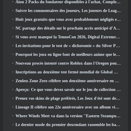
Aion 2 Packs du fondateur disponibles à l'achat, Complet avec cinq jours d'accès anticipé
Suivre les commentaires des joueurs, Les joueurs de League Of Legends Classic n’auront pas à payer pour les skins classiques
Huit jeux gratuits que vous avez probablement négligés et qui font partie du Train Fest de Steam
NC partage des détails sur le prochain accès anticipé d’Aion 2
Si vous avez manqué la TennoCon 2026, Digital Extremes partage tous les panneaux
Les invitations pour le test de « dichotomie » du Silver Palace sont envoyées
Pourquoi les jeux en ligne font de meilleurs anime que les anime ne créent des jeux
Nouveau procès intenté contre Roblox dans l'Oregon pour un incident de toilettage d'enfants
Inscriptions au deuxième test fermé mondial de Global MapleStory Classic
Zenless Zone Zero célèbre son deuxième anniversaire en offrant aux joueurs le choix d'un agent gratuit de rang S
Aperçu: Ce que vous devez savoir sur le jeu de collection de créatures de HoYoverse, Honkai: Lien âme
Prenez vos skins de plage préférés, Les Jeux d'été sont de retour sur Overwatch
Lineage II célèbre son 22e anniversaire avec un album vinyle en édition collector
Where Winds Meet va dans la version "Eastern Steampunk" 2.0
Le dernier mode du premier descendant rassemble les batailles difficiles d'interception du vide et les profondeurs.