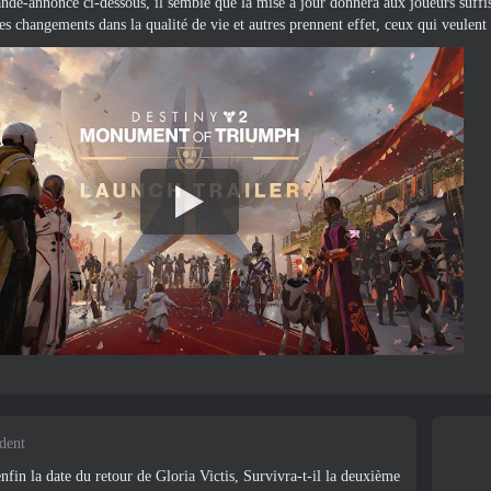
ande-annonce ci-dessous, il semble que la mise à jour donnera aux joueurs suf
 les changements dans la qualité de vie et autres prennent effet, ceux qui veul
édent
fin la date du retour de Gloria Victis, Survivra-t-il la deuxième