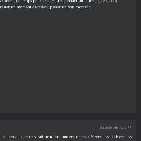
fisamment de temps pour les occuper pendant un moment, ce qui est
ent rester un moment devraient passer un bon moment.
Article suivant
Je pensais que ce serait peut-être une erreur pour Neverness To Everness