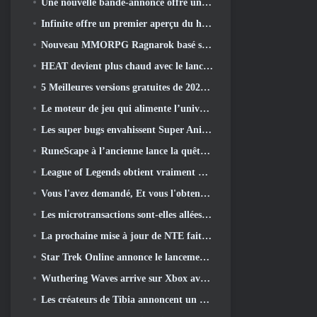
Une nouvelle bande-annonce offre un aperçu du gameplay de Silver Palace
Infinite offre un premier aperçu du héros ressemblant à une sirène à venir dans le printemps-été 2013: Lumière du soir
Nouveau MMORPG Ragnarok basé sur un navigateur, L'univers Ragnarok annoncé
HEAT devient plus chaud avec le lancement d'une nouvelle carte du désert
5 Meilleures versions gratuites de 2025, Vaut-il toujours la peine d'y jouer 2026?
Le moteur de jeu qui alimente l’univers mono-fragment d’Eve Online est désormais open source
Les super bugs envahissent Super Animal Royale dans la mise à jour « Super Natural »
RuneScape à l’ancienne lance la quête du grand maître « La Lune de sang se lève », Mettre fin à une série de quêtes de 20 ans
League of Legends obtient vraiment un mode classique
Vous l'avez demandé, Et vous l'obtenez. Les guildes sont maintenant disponibles dans Eterspire
Les microtransactions sont-elles allées trop loin dans les jeux gratuits?
La prochaine mise à jour de NTE fait un petit détour dans un jeu de table fantastique
Star Trek Online annonce le lancement de la prochaine saison « Undiscovered »
Wuthering Waves arrive sur Xbox avec la version 3.5 Mise à jour
Les créateurs de Tibia annoncent un nouveau test du MMORPG Zombie à l'ancienne, Persister en ligne