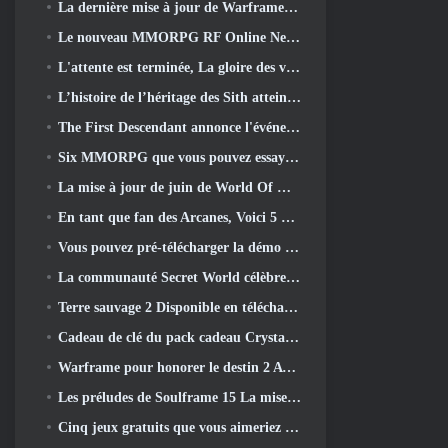
La dernière mise à jour de Warframe célèbre tous les papas de l'espace
Le nouveau MMORPG RF Online Next sur le thème Mech de Netmarble sera lancé à l'échelle mondiale
L'attente est terminée, La gloire des vaincus est revenue
L’histoire de l’héritage des Sith atteint sa conclusion aujourd’hui dans la dernière mise à jour de SWTOR
The First Descendant annonce l'événement de collaboration EVANGELION
Six MMORPG que vous pouvez essayer pendant le Steam Next Fest
La mise à jour de juin de World Of Warships célèbre le jour de l'indépendance des États-Unis avec une nouvelle campagne narrative
En tant que fan des Arcanes, Voici 5 Choses que je veux voir du MMO Riot
Vous pouvez pré-télécharger la démo Steam Next Fest de Embers Of The Uncrowned demain
La communauté Secret World célèbre son 14e anniversaire avec un mystère qu'ils doivent résoudre ensemble
Terre sauvage 2 Disponible en téléchargement gratuitement (Et garde) Pour une durée limitée
Cadeau de clé du pack cadeau Crystal Saga Nova
Warframe pour honorer le destin 2 Avec une activité et un titre spéciaux dans le jeu
Les préludes de Soulframe 15 La mise à jour retravaille le butin et la pêche
Cinq jeux gratuits que vous aimeriez peut-être essayer pendant le Bullet Fest