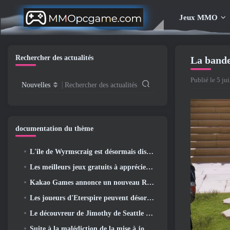
Jeux MMO
Rechercher des actualités
La bande
Publié le 5 ju
Nouvelles
Rechercher des actualités
documentation du thème
L'île de Wyrmscraig est désormais disponible à l'exploration dans Old School RuneScape
Les meilleurs jeux gratuits à apprécier avec votre équipe (2026)
Kakao Games annonce un nouveau RPG d'action, Jeune gardienne
Les joueurs d'Eterspire peuvent désormais voyager un peu dans le temps… en guise de régal
Le découvreur de Jimothy de Seattle a des liens avec ArenaNet, Alors bien sûr, ils l’ajoutent à Guild Wars 2
Suite à la malédiction de la mise à jour Allflame, Path Of Exile annonce plusieurs changements basés sur les commentaires