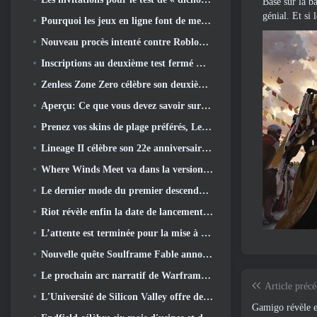
Basé sur la b
génial. Et si
Pourquoi les jeux en ligne font de meilleurs anime que les anime ne créent des jeux
Nouveau procès intenté contre Roblox dans l'Oregon pour un incident de toilettage d'enfants
Inscriptions au deuxième test fermé mondial de Global MapleStory Classic
Zenless Zone Zero célèbre son deuxième anniversaire en offrant aux joueurs le choix d'un agent gratuit de rang S
Aperçu: Ce que vous devez savoir sur le jeu de collection de créatures de HoYoverse, Honkai: Lien âme
Prenez vos skins de plage préférés, Les Jeux d'été sont de retour sur Overwatch
Lineage II célèbre son 22e anniversaire avec un album vinyle en édition collector
Where Winds Meet va dans la version "Eastern Steampunk" 2.0
Le dernier mode du premier descendant rassemble les batailles difficiles d'interception du vide et les profondeurs.
Riot révèle enfin la date de lancement du mode classique de League Of Legends
L’attente est terminée pour la mise à jour du logement des grands joueurs de RuneScape
Nouvelle quête Soulframe Fable annoncée
Le prochain arc narratif de Warframe emmène les joueurs vers une toute nouvelle carte des étoiles, Le système Tau
Article préc
L'Université de Silicon Valley offre des bourses pour les jeux et certaines des exigences sont intéressantes
Gamigo révèle en