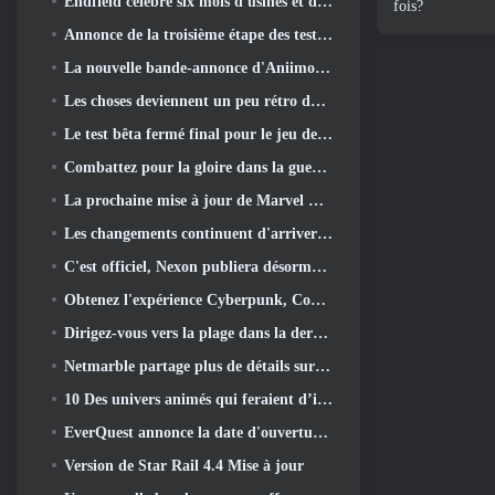
Endfield célèbre six mois d'usines et de tyroliennes lors de sa prochaine mise à jour
fois?
Annonce de la troisième étape des tests bêta fermés des batailles d'infanterie de War Thunder
La nouvelle bande-annonce d'Aniimo sort avec le lancement du dernier test bêta fermé
Les choses deviennent un peu rétro dans la saison des finales 11 Mise à jour
Le test bêta fermé final pour le jeu de tir F2P de Nexon Sudden Attack Zero Point a débuté aujourd'hui
Combattez pour la gloire dans la guerre des serveurs de Lineage II
La prochaine mise à jour de Marvel Rivals amène le combat contre les dieux
Les changements continuent d'arriver dans RuneScape. Cette fois, c'est le logement des joueurs
C'est officiel, Nexon publiera désormais Overwatch en Corée du Sud
Obtenez l'expérience Cyberpunk, Complet avec la cyberpsychose, Dans le prochain événement crossover d’Apex Legends
Dirigez-vous vers la plage dans la dernière mise à jour de Palia
Netmarble partage plus de détails sur le prochain jeu de mise à niveau solo, Mise à niveau en solo: KARMA à l’Anime Expo
10 Des univers animés qui feraient d’incroyables MMO
EverQuest annonce la date d'ouverture du deuxième 2026 Serveur d'extension temporisé
Version de Star Rail 4.4 Mise à jour