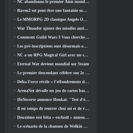
NC abandonne le premier Aion mondial 2 Vidéo des développeurs, Partager des détails sur le jeu
Raven2 est peut-être une fantaisie sombre, Mais cela n’arrête pas les plaisirs de l’été
Le MMORPG 2D classique Angels Online est lancé aujourd'hui dans le monde entier
War Thunder ajoute des missiles anti-radiations et une mesure de soutien électronique dans la mise à jour de la cavalerie lourde
Comment Guild Wars 3 Vous cherchez peut-être à innover dans l’espace MMO
Les pré-inscriptions sont désormais ouvertes pour le MIRESI de Smilegate: Un avenir invisible
NC a un RPG Magical Girl avec un style artistique inspiré de l’anime des années 90 en préparation
Eternal War devient mondial sur Steam
Le premier descendant célèbre son 2e anniversaire avec Descendant Fest 2026 Flux
Delta Force révèle « l’effondrement de la saison », annonce la collaboration Rainbow Six Siege
ArenaNet dévoile un jeu de cartes basé sur Guild Wars, Lié par la brume
HoYoverse annonce Honkai: "Test d'évolution" de l'anime Nexus
Il est temps de rentrer chez soi et de restaurer la retraite heureuse là où les vents se rencontrent
Deuxième test bêta « exclusif » annoncé pour les tireurs de survie en équipe qui prennent du temps
Le scénario de la chanson de Welkin Moon de Genshin Impact touche à sa fin.. Sur la Lune