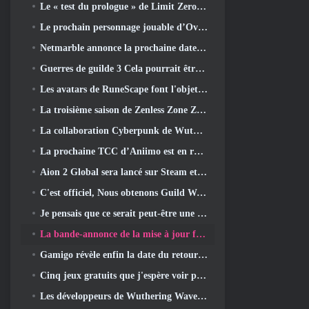
Le « test du prologue » de Limit Zero Breakers commence aujourd’hui
Le prochain personnage jouable d’Overwatch semble être un chef du crime cyborg surmené
Netmarble annonce la prochaine date de lancement de Global RF Online
Guerres de guilde 3 Cela pourrait être exactement ce dont l’industrie du MMO a besoin en ce moment
Les avatars de RuneScape font l'objet d'une refonte dans la plus grande mise à jour visuelle du jeu au cours des dix dernières années
La troisième saison de Zenless Zone Zero commence par un voyage sur une île de Bangboo dans le ciel, Et vers la plateforme Steam
La collaboration Cyberpunk de Wuthering Waves est exactement ce que j'attends de mes événements crossover de jeux vidéo
La prochaine TCC d’Aniimo est en route… ET, Nous avons une fenêtre de lancement officielle
Aion 2 Global sera lancé sur Steam et Purple plus tard cette année
C'est officiel, Nous obtenons Guild Wars 3
Je pensais que ce serait peut-être une erreur pour Neverness To Everness d'organiser l'événement Porsche Collab Gacha si tôt, Mais j'avais tort
La bande-annonce de la mise à jour finale du contenu de Destiny 2 est un cri de ralliement
Gamigo révèle enfin la date du retour de Gloria Victis, Survivra-t-il la deuxième fois?
Cinq jeux gratuits que j'espère voir pendant le Summer Game Fest
Les développeurs de Wuthering Waves discutent de la création de la séquence de combat Lahai-Roi Mech