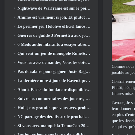
Nightwave de Warframe est sur le point de revenir de manière choquante
Aniimo est vraiment si joli, Et plutôt cool
Le premier jeu Hololive officiel lancé cette semaine
Guerres de guilde 3 Permettra aux joueurs de découvrir le monde de la Tyrie avant le réveil des dragons anciens
6 Mods audio hilarants à essayer absolument pour Marvel Rivals
Qui veut un jeu de monopole RuneScape? Parce qu'on est en route
Vous les avez demandés, Vous les obtenez. Les dragons arrivent sur Albion Online
Comme nous le
Pas de salaire pour gagner. Juste Ragnarök. Origin Classic est lancé en juillet 23
jouable au jeu
La dernière mise à jour de Raven2 présente le système d'éveil des compétences, Donner aux joueurs plus de moyens d'améliorer leurs compétences
Contrairement
Plutôt, l'équ
Aion 2 Packs du fondateur disponibles à l'achat, Complet avec cinq jours d'accès anticipé
futures mises
Suivre les commentaires des joueurs, Les joueurs de League Of Legends Classic n’auront pas à payer pour les skins classiques
J'avoue, Je s
Huit jeux gratuits que vous avez probablement négligés et qui font partie du Train Fest de Steam
leur donner s
en plus d'ent
NC partage des détails sur le prochain accès anticipé d’Aion 2
que les dével
Si vous avez manqué la TennoCon 2026, Digital Extremes partage tous les panneaux
ce qui est pré
Les invitations pour le test de « dichotomie » du Silver Palace sont envoyées