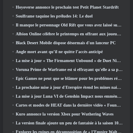
Hoyoverse annonce le prochain test Petit Planet Stardrift
Soulframe taquine les préludes 14: Le duel
Il manque le personnage Old Rift que vous avez laissé sur le serveur Dead? Gamigo a une solution pour ça
Albion Online célèbre le printemps en offrant aux joueurs une jolie monture de lapin
Black Desert Mobile dispose désormais d'un lanceur PC
Angle mort avant qu’il ne quitte l’accès anticipé
La mise à jour « The Firmament Unbound » de Duet Night Abyss conclut l’histoire de Huaxu
Voruna Prime de Warframe est si effrayant qu'elle a sa propre bande-annonce de bande rouge
Epic Games ne peut que se blâmer pour les problèmes récents
La prochaine mise à jour d'Eterspire étend les mines naines et propose une refonte complète des combats contre les boss
La mise à jour Luna VI de Genshin Impact nous emmène à cet endroit dont Mondstadt continue de parler mais que nous n'avons jamais vu
Cartes et modes de HEAT dans la dernière vidéo « Foundations »
Kuro annonce la version Xbox pour Wuthering Waves
La version finale ajoute un peu de fantaisie à la saison 10 Lancements
Explorez les ruines en décomposition de « l’Empire Walthen » dans la prochaine mise à jour majeure de RAVEN2