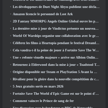
Les développeurs de Duet Night Abyss publient une déclaration officielle concernant un récent incident de logiciel malveillant suite à la mise à jour du jeu
Amazon licencie le personnel de Lost Ark
2D Fantasy MMORPG Angels Online Global ouvre les pré-inscriptions
La dernière mise à jour de Vindictus présente un nouveau raid où les joueurs affronteront le gardien de Caliburn
World Of Warships organise une collaboration avec le groupe de heavy metal suédois Sabaton
Célébrez les films à Heartopia pendant le festival Dreamlight Cinematics
Cela vaudra-t-il la peine de jouer à Fortnite Save The World une fois qu'il sera gratuit?
Une « refonte visuelle majeure » arrive sur Albion Online en avril
Retournez à Elderwood dans la mise à jour « Toadstool Tales » de Palia
Origine disponible sur Steam et PlayStation 5 Avant la marche 23 Lancement
Rivalisez pour la gloire dans la nouvelle compétition de champions d'Eridu's Hollow dans la prochaine mise à jour de Zenless Zone Zero
5 Jeux gratuits sortis en mars 2026
Fortnite Save The World d'Epic Game est sur le point d'être gratuit
Comment vaincre le Prince de sang de fer