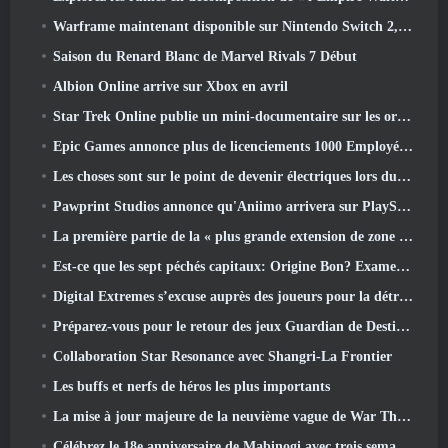
Warframe maintenant disponible sur Nintendo Switch 2, Juste à temps pour le lancement de Shadowgrapher
Saison du Renard Blanc de Marvel Rivals 7 Début
Albion Online arrive sur Xbox en avril
Star Trek Online publie un mini-documentaire sur les origines de la Fédération pour célébrer le 16e anniversaire
Epic Games annonce plus de licenciements 1000 Employés, Citant « Recul de l’engagement Fortnite »
Les choses sont sur le point de devenir électriques lors du prochain événement de réplique d’Apex Legends
Pawprint Studios annonce qu'Aniimo arrivera sur PlayStation 5 Et l'Epic Games Store lors des lancements
La première partie de la « plus grande extension de zone » de l’histoire de RuneScape est lancée aujourd’hui
Est-ce que les sept péchés capitaux: Origine Bon? Examen honnête
Digital Extremes s’excuse auprès des joueurs pour la détresse causée par les « invitations néfastes » dans Warframe
Préparez-vous pour le retour des jeux Guardian de Destiny 2
Collaboration Star Resonance avec Shangri-La Frontier
Les buffs et nerfs de héros les plus importants
La mise à jour majeure de la neuvième vague de War Thunder améliore l'apparence des batailles navales avec des visuels aquatiques améliorés
Célébrez le 18e anniversaire de Mabinogi avec trois semaines d'événements et de récompenses