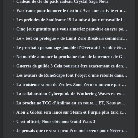
Cadeau de clé du pack cadeau Crystal Saga Nova
Warframe pour honorer le destin 2 Avec une activité et un titre spéciaux dans le jeu
Les préludes de Soulframe 15 La mise à jour retravaille le butin et la pêche
Cinq jeux gratuits que vous aimeriez peut-être essayer pendant le Bullet Fest
Le « test du prologue » de Limit Zero Breakers commence aujourd’hui
Le prochain personnage jouable d’Overwatch semble être un chef du crime cyborg surmené
Netmarble annonce la prochaine date de lancement de Global RF Online
Guerres de guilde 3 Cela pourrait être exactement ce dont l’industrie du MMO a besoin en ce moment
Les avatars de RuneScape font l'objet d'une refonte dans la plus grande mise à jour visuelle du jeu au cours des dix dernières années
La troisième saison de Zenless Zone Zero commence par un voyage sur une île de Bangboo dans le ciel, Et vers la plateforme Steam
La collaboration Cyberpunk de Wuthering Waves est exactement ce que j'attends de mes événements crossover de jeux vidéo
La prochaine TCC d’Aniimo est en route… ET, Nous avons une fenêtre de lancement officielle
Aion 2 Global sera lancé sur Steam et Purple plus tard cette année
C'est officiel, Nous obtenons Guild Wars 3
Je pensais que ce serait peut-être une erreur pour Neverness To Everness d'organiser l'événement Porsche Collab Gacha si tôt, Mais j'avais tort