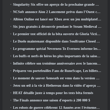
Singularity Six offre un aperçu de la prochaine grande mise à jour de Palia The Royal Highlands
NCSoft annonce Aion 2 Lancement prévu dans l’Ouest cette année
Albion Online est lancé sur Xbox avec un jeu multiplateforme complet
Six jeux gratuits à découvrir pendant le Steam Medieval Fest
Le premier test officiel de la bêta ouverte de Gloria Victis démarre aujourd’hui
Le Duelo maintenant disponible dans Soulframe Closed Alpha
Le programme spécial Neverness To Everness informe les joueurs de ce à quoi s'attendre lors des lancements
Les buffs et nerfs de héros les plus importants de la saison 7.5
Infinite célèbre son troisième anniversaire avec le lancement de Lunaria SS12 aujourd'hui
Préparez vos portefeuilles Fans de RuneScape, Les billets pour le RuneFest sont sur le point d'être mis en vente
Le moment de sauver Aemeath est venu dans la version Wuthering Waves 3.3 Mise à jour
Jetez un œil à la vie à Hethereau dans la vidéo d’aperçu du gameplay du lancement de Neverness To Everness
HEAT détaille juste à temps pour les tests bêta fermés
The Finals annonce une saison d'esports à 200 000 $
Les robots de guerre célèbrent 12 Années avec l'événement Martian Robotic Games