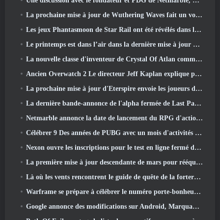
Une discussion avec le fondateur et PDG de Netmarble, Ken Kim, à propos de MONGIL: Plongée dans les étoiles
La prochaine mise à jour de Wuthering Waves fait un voyage du « côté obscur »
Les jeux Phantasmoon de Star Rail ont été révélés dans le 4.1 Programme spécial
Le printemps est dans l’air dans la dernière mise à jour de Thrones et Liberty
La nouvelle classe d'inventeur de Crystal Of Atlan commande les Mechs Magitech au combat
Ancien Overwatch 2 Le directeur Jeff Kaplan explique pourquoi il a laissé Blizzard
La prochaine mise à jour d'Eterspire envoie les joueurs dans les mines naines
La dernière bande-annonce de l'alpha fermée de Last Paradise est une œuvre d'art petite mais terrifiante
Netmarble annonce la date de lancement du RPG d'action et de dressage de monstres Mongil: Plongée dans les étoiles
Célébrer 9 Des années de PUBG avec un mois d'activités spéciales
Nexon ouvre les inscriptions pour le test en ligne fermé d'avril de MapleStory Classic World
La première mise à jour descendante de mars pour rééquilibrer le partage et introduire du nouveau contenu
Là où les vents rencontrent le guide de quête de la forteresse de Whitecrown
Warframe se prépare à célébrer le numéro porte-bonheur 13 Avec des événements d'anniversaire
Google annonce des modifications sur Android, Marquant le retour de Fortnite sur le Play Store