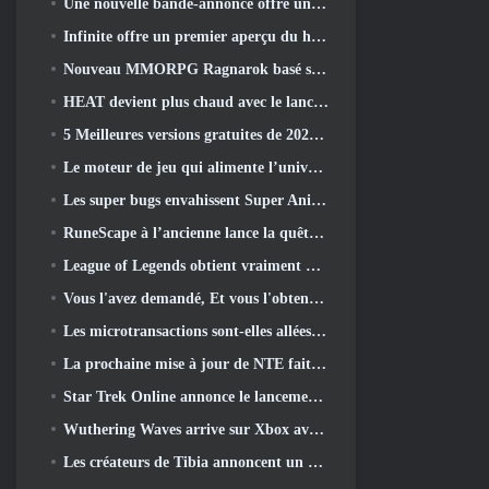
Une nouvelle bande-annonce offre un aperçu du gameplay de Silver Palace
Infinite offre un premier aperçu du héros ressemblant à une sirène à venir dans le printemps-été 2013: Lumière du soir
Nouveau MMORPG Ragnarok basé sur un navigateur, L'univers Ragnarok annoncé
HEAT devient plus chaud avec le lancement d'une nouvelle carte du désert
5 Meilleures versions gratuites de 2025, Vaut-il toujours la peine d'y jouer 2026?
Le moteur de jeu qui alimente l’univers mono-fragment d’Eve Online est désormais open source
Les super bugs envahissent Super Animal Royale dans la mise à jour « Super Natural »
RuneScape à l’ancienne lance la quête du grand maître « La Lune de sang se lève », Mettre fin à une série de quêtes de 20 ans
League of Legends obtient vraiment un mode classique
Vous l'avez demandé, Et vous l'obtenez. Les guildes sont maintenant disponibles dans Eterspire
Les microtransactions sont-elles allées trop loin dans les jeux gratuits?
La prochaine mise à jour de NTE fait un petit détour dans un jeu de table fantastique
Star Trek Online annonce le lancement de la prochaine saison « Undiscovered »
Wuthering Waves arrive sur Xbox avec la version 3.5 Mise à jour
Les créateurs de Tibia annoncent un nouveau test du MMORPG Zombie à l'ancienne, Persister en ligne