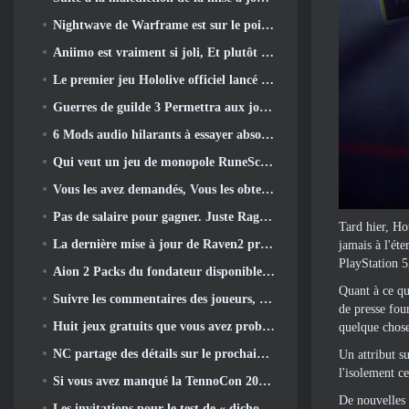
Nightwave de Warframe est sur le point de revenir de manière choquante
Aniimo est vraiment si joli, Et plutôt cool
Le premier jeu Hololive officiel lancé cette semaine
Guerres de guilde 3 Permettra aux joueurs de découvrir le monde de la Tyrie avant le réveil des dragons anciens
6 Mods audio hilarants à essayer absolument pour Marvel Rivals
Qui veut un jeu de monopole RuneScape? Parce qu'on est en route
Vous les avez demandés, Vous les obtenez. Les dragons arrivent sur Albion Online
Pas de salaire pour gagner. Juste Ragnarök. Origin Classic est lancé en juillet 23
Tard hier, Ho
La dernière mise à jour de Raven2 présente le système d'éveil des compétences, Donner aux joueurs plus de moyens d'améliorer leurs compétences
jamais à l'ét
PlayStation 5
Aion 2 Packs du fondateur disponibles à l'achat, Complet avec cinq jours d'accès anticipé
Quant à ce qu
Suivre les commentaires des joueurs, Les joueurs de League Of Legends Classic n’auront pas à payer pour les skins classiques
de presse fou
Huit jeux gratuits que vous avez probablement négligés et qui font partie du Train Fest de Steam
quelque chose
NC partage des détails sur le prochain accès anticipé d’Aion 2
Un attribut s
l'isolement ce
Si vous avez manqué la TennoCon 2026, Digital Extremes partage tous les panneaux
De nouvelles a
Les invitations pour le test de « dichotomie » du Silver Palace sont envoyées