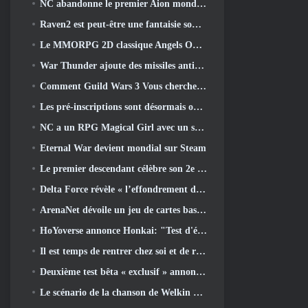
NC abandonne le premier Aion mondial 2 Vidéo des développeurs, Partager des détails sur le jeu
Raven2 est peut-être une fantaisie sombre, Mais cela n’arrête pas les plaisirs de l’été
Le MMORPG 2D classique Angels Online est lancé aujourd'hui dans le monde entier
War Thunder ajoute des missiles anti-radiations et une mesure de soutien électronique dans la mise à jour de la cavalerie lourde
Comment Guild Wars 3 Vous cherchez peut-être à innover dans l’espace MMO
Les pré-inscriptions sont désormais ouvertes pour le MIRESI de Smilegate: Un avenir invisible
NC a un RPG Magical Girl avec un style artistique inspiré de l’anime des années 90 en préparation
Eternal War devient mondial sur Steam
Le premier descendant célèbre son 2e anniversaire avec Descendant Fest 2026 Flux
Delta Force révèle « l’effondrement de la saison », annonce la collaboration Rainbow Six Siege
ArenaNet dévoile un jeu de cartes basé sur Guild Wars, Lié par la brume
HoYoverse annonce Honkai: "Test d'évolution" de l'anime Nexus
Il est temps de rentrer chez soi et de restaurer la retraite heureuse là où les vents se rencontrent
Deuxième test bêta « exclusif » annoncé pour les tireurs de survie en équipe qui prennent du temps
Le scénario de la chanson de Welkin Moon de Genshin Impact touche à sa fin.. Sur la Lune