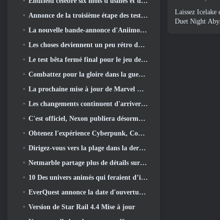
Endfield célèbre six mois d'usines et de tyroliennes lors de sa prochaine mise à jour
Laissez Icelake 
Annonce de la troisième étape des tests bêta fermés des batailles d'infanterie de War Thunder
Duet Night Aby
La nouvelle bande-annonce d'Aniimo sort avec le lancement du dernier test bêta fermé
Les choses deviennent un peu rétro dans la saison des finales 11 Mise à jour
Le test bêta fermé final pour le jeu de tir F2P de Nexon Sudden Attack Zero Point a débuté aujourd'hui
Combattez pour la gloire dans la guerre des serveurs de Lineage II
La prochaine mise à jour de Marvel Rivals amène le combat contre les dieux
Les changements continuent d'arriver dans RuneScape. Cette fois, c'est le logement des joueurs
C'est officiel, Nexon publiera désormais Overwatch en Corée du Sud
Obtenez l'expérience Cyberpunk, Complet avec la cyberpsychose, Dans le prochain événement crossover d’Apex Legends
Dirigez-vous vers la plage dans la dernière mise à jour de Palia
Netmarble partage plus de détails sur le prochain jeu de mise à niveau solo, Mise à niveau en solo: KARMA à l’Anime Expo
10 Des univers animés qui feraient d’incroyables MMO
EverQuest annonce la date d'ouverture du deuxième 2026 Serveur d'extension temporisé
Version de Star Rail 4.4 Mise à jour