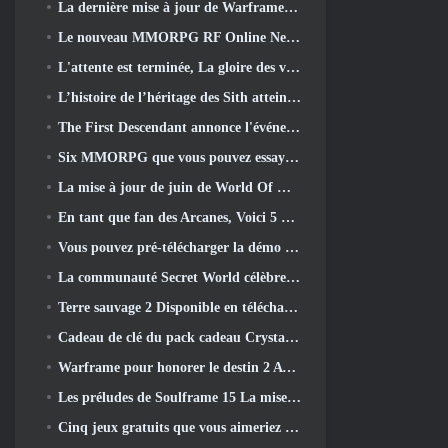
La dernière mise à jour de Warframe célèbre tous les papas de l'espace
Le nouveau MMORPG RF Online Next sur le thème Mech de Netmarble sera lancé à l'échelle mondiale
L'attente est terminée, La gloire des vaincus est revenue
L’histoire de l’héritage des Sith atteint sa conclusion aujourd’hui dans la dernière mise à jour de SWTOR
The First Descendant annonce l'événement de collaboration EVANGELION
Six MMORPG que vous pouvez essayer pendant le Steam Next Fest
La mise à jour de juin de World Of Warships célèbre le jour de l'indépendance des États-Unis avec une nouvelle campagne narrative
En tant que fan des Arcanes, Voici 5 Choses que je veux voir du MMO Riot
Vous pouvez pré-télécharger la démo Steam Next Fest de Embers Of The Uncrowned demain
La communauté Secret World célèbre son 14e anniversaire avec un mystère qu'ils doivent résoudre ensemble
Terre sauvage 2 Disponible en téléchargement gratuitement (Et garde) Pour une durée limitée
Cadeau de clé du pack cadeau Crystal Saga Nova
Warframe pour honorer le destin 2 Avec une activité et un titre spéciaux dans le jeu
Les préludes de Soulframe 15 La mise à jour retravaille le butin et la pêche
Cinq jeux gratuits que vous aimeriez peut-être essayer pendant le Bullet Fest