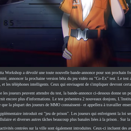
tta Workshop a dévoilé une toute nouvelle bande-annonce pour son prochain fr
ernité, annoncer la prochaine version bêta du jeu vidéo ou “Co-Ex” test. Le test
, et les téléphones intelligents. Ceux qui envisagent de s'impliquer devront cer
e les joueurs peuvent attendre du test, la bande-annonce ci-dessous donne un 
rnit encore plus d'informations. Le test présentera 2 nouveaux donjons, L'Institu
 que la plupart des joueurs de MMO connaissent– et appellera à travailler ense
upplémentaire introduit est “jeu de prison”. Les joueurs qui enfreignent la loi
llulaire et diverses autres tâches beaucoup plus banales liées à la prison.. Sur la 
ctivités centrées sur la ville sont également introduites. Ceux-ci incluent des a