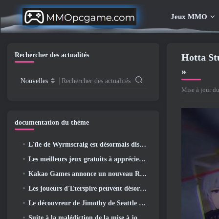
Jeux MMO
Rechercher des actualités
Hotta St
»
Nouvelles
Rechercher des actualités
Mise à jour du
documentation du thème
L'île de Wyrmscraig est désormais disponible à l'exploration dans Old School RuneScape
Les meilleurs jeux gratuits à apprécier avec votre équipe (2026)
Kakao Games annonce un nouveau RPG d'action, Jeune gardienne
Les joueurs d'Eterspire peuvent désormais voyager un peu dans le temps… en guise de régal
Le découvreur de Jimothy de Seattle a des liens avec ArenaNet, Alors bien sûr, ils l’ajoutent à Guild Wars 2
Suite à la malédiction de la mise à jour Allflame, Path Of Exile annonce plusieurs changements basés sur les commentaires