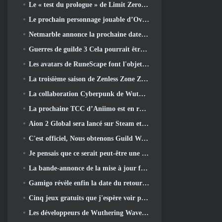
Le « test du prologue » de Limit Zero Breakers commence aujourd’hui
Le prochain personnage jouable d’Overwatch semble être un chef du crime cyborg surmené
Netmarble annonce la prochaine date de lancement de Global RF Online
Guerres de guilde 3 Cela pourrait être exactement ce dont l’industrie du MMO a besoin en ce moment
Les avatars de RuneScape font l'objet d'une refonte dans la plus grande mise à jour visuelle du jeu au cours des dix dernières années
La troisième saison de Zenless Zone Zero commence par un voyage sur une île de Bangboo dans le ciel, Et vers la plateforme Steam
La collaboration Cyberpunk de Wuthering Waves est exactement ce que j'attends de mes événements crossover de jeux vidéo
La prochaine TCC d’Aniimo est en route… ET, Nous avons une fenêtre de lancement officielle
Aion 2 Global sera lancé sur Steam et Purple plus tard cette année
C'est officiel, Nous obtenons Guild Wars 3
Je pensais que ce serait peut-être une erreur pour Neverness To Everness d'organiser l'événement Porsche Collab Gacha si tôt, Mais j'avais tort
La bande-annonce de la mise à jour finale du contenu de Destiny 2 est un cri de ralliement
Gamigo révèle enfin la date du retour de Gloria Victis, Survivra-t-il la deuxième fois?
Cinq jeux gratuits que j'espère voir pendant le Summer Game Fest
Les développeurs de Wuthering Waves discutent de la création de la séquence de combat Lahai-Roi Mech