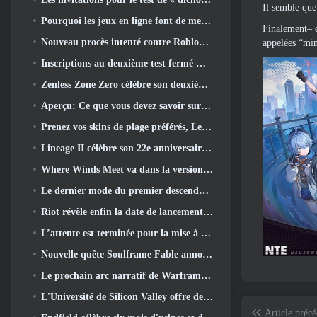
Il semble que
Pourquoi les jeux en ligne font de meilleurs anime que les anime ne créent des jeux
Finalement– e
Nouveau procès intenté contre Roblox dans l'Oregon pour un incident de toilettage d'enfants
appelées “mini
Inscriptions au deuxième test fermé mondial de Global MapleStory Classic
Zenless Zone Zero célèbre son deuxième anniversaire en offrant aux joueurs le choix d'un agent gratuit de rang S
Aperçu: Ce que vous devez savoir sur le jeu de collection de créatures de HoYoverse, Honkai: Lien âme
Prenez vos skins de plage préférés, Les Jeux d'été sont de retour sur Overwatch
Lineage II célèbre son 22e anniversaire avec un album vinyle en édition collector
Where Winds Meet va dans la version "Eastern Steampunk" 2.0
Le dernier mode du premier descendant rassemble les batailles difficiles d'interception du vide et les profondeurs.
Riot révèle enfin la date de lancement du mode classique de League Of Legends
L’attente est terminée pour la mise à jour du logement des grands joueurs de RuneScape
Nouvelle quête Soulframe Fable annoncée
Le prochain arc narratif de Warframe emmène les joueurs vers une toute nouvelle carte des étoiles, Le système Tau
L'Université de Silicon Valley offre des bourses pour les jeux et certaines des exigences sont intéressantes
Article préc