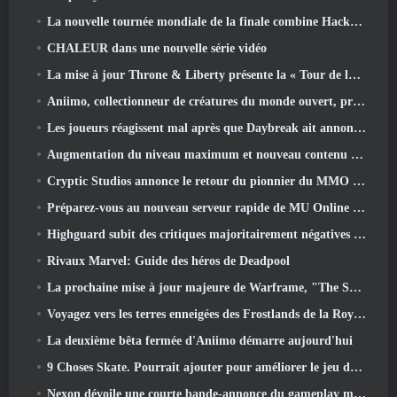
La nouvelle tournée mondiale de la finale combine Hackout et lasers orbitaux
CHALEUR dans une nouvelle série vidéo
La mise à jour Throne & Liberty présente la « Tour de la cupidité » générée aléatoirement
Aniimo, collectionneur de créatures du monde ouvert, prend les bonnes notes
Les joueurs réagissent mal après que Daybreak ait annoncé son intention de sauter les feuilles de route pour EverQuest et EQ2
Augmentation du niveau maximum et nouveau contenu révélé dans Phantasy Star Online 2: Flux de vagues de titres NGS
Cryptic Studios annonce le retour du pionnier du MMO Jack Emmert en tant que PDG
Préparez-vous au nouveau serveur rapide de MU Online pendant le pré-événement
Highguard subit des critiques majoritairement négatives après son lancement
Rivaux Marvel: Guide des héros de Deadpool
La prochaine mise à jour majeure de Warframe, "The Shadowgrapher" arrivera en mars
Voyagez vers les terres enneigées des Frostlands de la Roya dans la prochaine version de Wuthering Waves 3.1
La deuxième bêta fermée d'Aniimo démarre aujourd'hui
9 Choses Skate. Pourrait ajouter pour améliorer le jeu dans 2026
Nexon dévoile une courte bande-annonce du gameplay mondial de MapleStory Classic