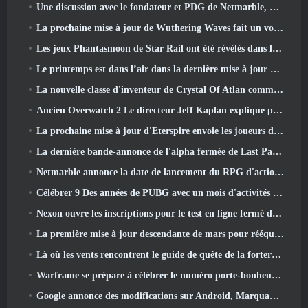
Une discussion avec le fondateur et PDG de Netmarble, Ken Kim, à propos de MONGIL: Plongée dans les étoiles
La prochaine mise à jour de Wuthering Waves fait un voyage du « côté obscur »
Les jeux Phantasmoon de Star Rail ont été révélés dans le 4.1 Programme spécial
Le printemps est dans l’air dans la dernière mise à jour de Thrones et Liberty
La nouvelle classe d'inventeur de Crystal Of Atlan commande les Mechs Magitech au combat
Ancien Overwatch 2 Le directeur Jeff Kaplan explique pourquoi il a laissé Blizzard
La prochaine mise à jour d'Eterspire envoie les joueurs dans les mines naines
La dernière bande-annonce de l'alpha fermée de Last Paradise est une œuvre d'art petite mais terrifiante
Netmarble annonce la date de lancement du RPG d'action et de dressage de monstres Mongil: Plongée dans les étoiles
Célébrer 9 Des années de PUBG avec un mois d'activités spéciales
Nexon ouvre les inscriptions pour le test en ligne fermé d'avril de MapleStory Classic World
La première mise à jour descendante de mars pour rééquilibrer le partage et introduire du nouveau contenu
Là où les vents rencontrent le guide de quête de la forteresse de Whitecrown
Warframe se prépare à célébrer le numéro porte-bonheur 13 Avec des événements d'anniversaire
Google annonce des modifications sur Android, Marquant le retour de Fortnite sur le Play Store