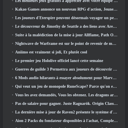
Les meilleurs jeux gratuits à apprécier avec votre équipe (2026)
Kakao Games annonce un nouveau RPG d'action, Jeune gardienne
Les joueurs d'Eterspire peuvent désormais voyager un peu dans le temps… en guise de régal
Le découvreur de Jimothy de Seattle a des liens avec ArenaNet, Alors bien sûr, ils l’ajoutent à Guild Wars 2
Suite à la malédiction de la mise à jour Allflame, Path Of Exile annonce plusieurs changements basés sur les commentaires
Nightwave de Warframe est sur le point de revenir de manière choquante
Aniimo est vraiment si joli, Et plutôt cool
Le premier jeu Hololive officiel lancé cette semaine
Guerres de guilde 3 Permettra aux joueurs de découvrir le monde de la Tyrie avant le réveil des dragons anciens
6 Mods audio hilarants à essayer absolument pour Marvel Rivals
Qui veut un jeu de monopole RuneScape? Parce qu'on est en route
Vous les avez demandés, Vous les obtenez. Les dragons arrivent sur Albion Online
Pas de salaire pour gagner. Juste Ragnarök. Origin Classic est lancé en juillet 23
La dernière mise à jour de Raven2 présente le système d'éveil des compétences, Donner aux joueurs plus de moyens d'améliorer leurs compétences
Aion 2 Packs du fondateur disponibles à l'achat, Complet avec cinq jours d'accès anticipé