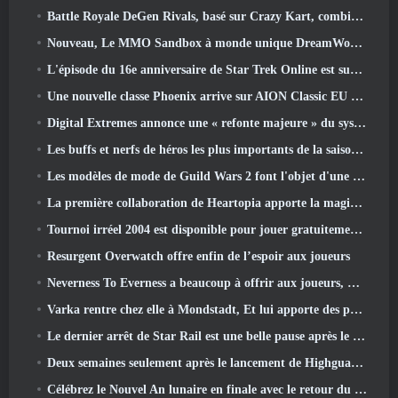
Battle Royale DeGen Rivals, basé sur Crazy Kart, combine toutes les choses que vous ne saviez probablement pas que vous vouliez combiner
Nouveau, Le MMO Sandbox à monde unique DreamWorld arrive sur Steam en accès anticipé
L'épisode du 16e anniversaire de Star Trek Online est supprimé dans le cadre de la mise à jour « Corruption »
Une nouvelle classe Phoenix arrive sur AION Classic EU dans la mise à jour « Ignite »
Digital Extremes annonce une « refonte majeure » du système de progression des joueurs de Soulframe
Les buffs et nerfs de héros les plus importants de la saison 6.5
Les modèles de mode de Guild Wars 2 font l'objet d'une refonte basée sur les commentaires des joueurs
La première collaboration de Heartopia apporte la magie de l'amitié de mon petit poney
Tournoi irréel 2004 est disponible pour jouer gratuitement et Epic ne poursuivra personne pour cela
Resurgent Overwatch offre enfin de l’espoir aux joueurs
Neverness To Everness a beaucoup à offrir aux joueurs, Particulièrement amusant
Varka rentre chez elle à Mondstadt, Et lui apporte des problèmes dans la mise à jour Luna V de Genshin Impact
Le dernier arrêt de Star Rail est une belle pause après le traumatisme
Deux semaines seulement après le lancement de Highguard, Wildlight Entertainment annonce des licenciements
Célébrez le Nouvel An lunaire en finale avec le retour du « mode Bank It »