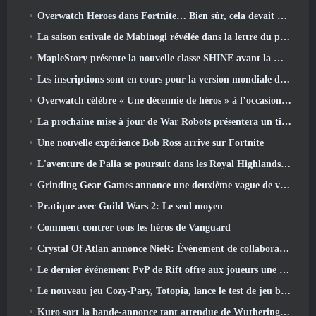
Overwatch Heroes dans Fortnite… Bien sûr, cela devait arriver
La saison estivale de Mabinogi révélée dans la lettre du producteur
MapleStory présente la nouvelle classe SHINE avant la mise à jour de juin
Les inscriptions sont en cours pour la version mondiale du « test prologue » Limit Zero Breakers de NCSoft
Overwatch célèbre « Une décennie de héros » à l’occasion de son 10e anniversaire
La prochaine mise à jour de War Robots présentera un tireur d'élite inspiré de Lovecraftian
Une nouvelle expérience Bob Ross arrive sur Fortnite
L'aventure de Palia se poursuit dans les Royal Highlands avec la mise à jour d'aujourd'hui
Grinding Gear Games annonce une deuxième vague de ventes de billets pour l'ExileCon
Pratique avec Guild Wars 2: Le seul moyen
Comment contrer tous les héros de Vanguard
Crystal Of Atlan annonce NieR: Événement de collaboration sur les automates
Le dernier événement PvP de Rift offre aux joueurs une chance de gagner jusqu'à 4000 Crédits et un nouveau titre
Le nouveau jeu Cozy-Pary, Totopia, lance le test de jeu bêta fermé
Kuro sort la bande-annonce tant attendue de Wuthering Waves Cyberpunk: Crossover Edgerunners