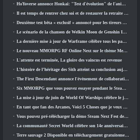
HoYoverse annonce Honkai: "Test d'évolution" de l'anime Nexus
Il est temps de rentrer chez soi et de restaurer la retraite heureuse là où les vents se rencontrent
Deuxième test bêta « exclusif » annoncé pour les tireurs de survie en équipe qui prennent du temps
Le scénario de la chanson de Welkin Moon de Genshin Impact touche à sa fin.. Sur la Lune
La dernière mise à jour de Warframe célèbre tous les papas de l'espace
Le nouveau MMORPG RF Online Next sur le thème Mech de Netmarble sera lancé à l'échelle mondiale
L'attente est terminée, La gloire des vaincus est revenue
L’histoire de l’héritage des Sith atteint sa conclusion aujourd’hui dans la dernière mise à jour de SWTOR
The First Descendant annonce l'événement de collaboration EVANGELION
Six MMORPG que vous pouvez essayer pendant le Steam Next Fest
La mise à jour de juin de World Of Warships célèbre le jour de l'indépendance des États-Unis avec une nouvelle campagne narrative
En tant que fan des Arcanes, Voici 5 Choses que je veux voir du MMO Riot
Vous pouvez pré-télécharger la démo Steam Next Fest de Embers Of The Uncrowned demain
La communauté Secret World célèbre son 14e anniversaire avec un mystère qu'ils doivent résoudre ensemble
Terre sauvage 2 Disponible en téléchargement gratuitement (Et garde) Pour une durée limitée