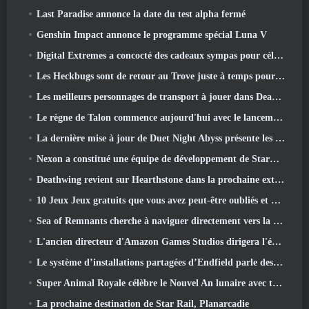
Last Paradise annonce la date du test alpha fermé
Genshin Impact annonce le programme spécial Luna V
Digital Extremes a concocté des cadeaux sympas pour célébrer le nouvel an lunaire dans Warframe
Les Heckbugs sont de retour au Trove juste à temps pour la saison de l'amour
Les meilleurs personnages de transport à jouer dans Deadlock
Le règne de Talon commence aujourd'hui avec le lancement de la saison Overwatch 1: Conquête
La dernière mise à jour de Duet Night Abyss présente les montures
Nexon a constitué une équipe de développement de StarCraft Shooter selon un rapport du magasin coréen
Deathwing revient sur Hearthstone dans la prochaine extension Cataclysm
10 Jeux Jeux gratuits que vous avez peut-être oubliés et qui participent au PvP Fest de Steam
Sea of ​​Remnants cherche à naviguer directement vers la grandeur
L'ancien directeur d'Amazon Games Studios dirigera l'édition occidentale d'Aion 2
Le système d’installations partagées d’Endfield parle des joueurs
Super Animal Royale célèbre le Nouvel An lunaire avec trois semaines d'événements Super Horse
La prochaine destination de Star Rail, Planarcadie