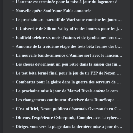
L’attente est terminée pour la mise à jour du logement des grands joueurs de RuneScape
Nouvelle quête Soulframe Fable annoncée
Le prochain arc narratif de Warframe emmène les joueurs vers une toute nouvelle carte des étoiles, Le système Tau
L'Université de Silicon Valley offre des bourses pour les jeux et certaines des exigences sont intéressantes
Endfield célèbre six mois d'usines et de tyroliennes lors de sa prochaine mise à jour
Annonce de la troisième étape des tests bêta fermés des batailles d'infanterie de War Thunder
La nouvelle bande-annonce d'Aniimo sort avec le lancement du dernier test bêta fermé
Les choses deviennent un peu rétro dans la saison des finales 11 Mise à jour
Le test bêta fermé final pour le jeu de tir F2P de Nexon Sudden Attack Zero Point a débuté aujourd'hui
Combattez pour la gloire dans la guerre des serveurs de Lineage II
La prochaine mise à jour de Marvel Rivals amène le combat contre les dieux
Les changements continuent d'arriver dans RuneScape. Cette fois, c'est le logement des joueurs
C'est officiel, Nexon publiera désormais Overwatch en Corée du Sud
Obtenez l'expérience Cyberpunk, Complet avec la cyberpsychose, Dans le prochain événement crossover d’Apex Legends
Dirigez-vous vers la plage dans la dernière mise à jour de Palia