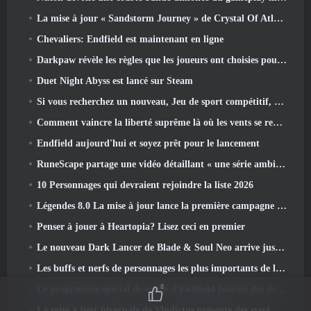
La mise à jour « Sandstorm Journey » de Crystal Of Atlan augmente le niveau maximum à 70
Chevaliers: Endfield est maintenant en ligne
Darkpaw révèle les règles que les joueurs ont choisies pour le prochain serveur Frostreaver d'EverQuest
Duet Night Abyss est lancé sur Steam
Si vous recherchez un nouveau, Jeu de sport compétitif, Le test bêta fermé du football freestyle 2 est en route
Comment vaincre la liberté suprême là où les vents se rencontrent
Endfield aujourd'hui et soyez prêt pour le lancement
RuneScape partage une vidéo détaillant « une série ambitieuse de mises à jour de contenu »
10 Personnages qui devraient rejoindre la liste 2026
Légendes 8.0 La mise à jour lance la première campagne de 2026
Penser à jouer à Heartopia? Lisez ceci en premier
Le nouveau Dark Lancer de Blade & Soul Neo arrive juste à temps pour le premier anniversaire
Les buffs et nerfs de personnages les plus importants de la saison 6
8
Le programme spécial de sortie d'Endfield fournit des détails sur le système de monétisation du jeu
La mise à jour hivernale de Vindictus présente des systèmes pour faciliter la progression des joueurs