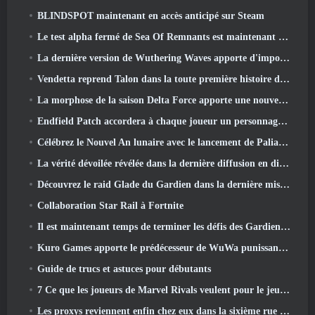
BLINDSPOT maintenant en accès anticipé sur Steam
Le test alpha fermé de Sea Of Remnants est maintenant en ligne
La dernière version de Wuthering Waves apporte d'importantes baisses de savoir et des changements de qualité de vie
Vendetta reprend Talon dans la toute première histoire d'un an dans Overwatch (Pas de "2", Blizzard abandonne ça)
La morphose de la saison Delta Force apporte une nouvelle carte, Modes, Et améliorations demandées par les joueurs
Endfield Patch accordera à chaque joueur un personnage six étoiles gratuit de son choix
Célébrez le Nouvel An lunaire avec le lancement de Palia's Winter Wonder: Mise à jour du Nouvel An de Riffrocin
La vérité dévoilée révélée dans la dernière diffusion en direct
Découvrez le raid Glade du Gardien dans la dernière mise à jour de Guild Wars 2, à partir d'aujourd'hui
Collaboration Star Rail à Fortnite
Il est maintenant temps de terminer les défis des Gardiens de la Flamme sur Path of Exile pendant Legacy Of Phrecia
Kuro Games apporte le prédécesseur de WuWa punissant Grey Raven sur Steam
Guide de trucs et astuces pour débutants
7 Ce que les joueurs de Marvel Rivals veulent pour le jeu 2026
Les proxys reviennent enfin chez eux dans la sixième rue dans la version Zenless Zone Zero 2.6 Mise à jour