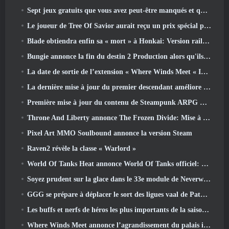
Sept jeux gratuits que vous avez peut-être manqués et qui font partie du Steam Ocean Fest
Le joueur de Tree Of Savior aurait reçu un prix spécial pour avoir dépensé 100 000 $ dans le jeu
Blade obtiendra enfin sa « mort » à Honkai: Version rail étoile 4.3
Bungie annonce la fin du destin 2 Production alors qu'ils se préparent à travailler sur de nouveaux projets
La date de sortie de l’extension « Where Winds Meet « Imperial Palace » est annoncée
La dernière mise à jour du premier descendant améliore la boucle agricole et met à jour le mode Assaut
Première mise à jour du contenu de Steampunk ARPG Crystalfall pour répondre aux « préoccupations des joueurs clés »
Throne And Liberty annonce The Frozen Divide: Mise à jour Nix
Pixel Art MMO Soulbound annonce la version Steam
Raven2 révèle la classe « Warlord »
World Of Tanks Heat annonce World Of Tanks officiel: Date de lancement de CHALEUR
Soyez prudent sur la glace dans le 33e module de Neverwinter, Froid mordant
GGG se prépare à déplacer le sort des ligues vaal de Path Of Exile 2 avant le lancement du retour des anciens
Les buffs et nerfs de héros les plus importants de la saison 8
Where Winds Meet annonce l’agrandissement du palais impérial et partage une feuille de route de contenu « massive »