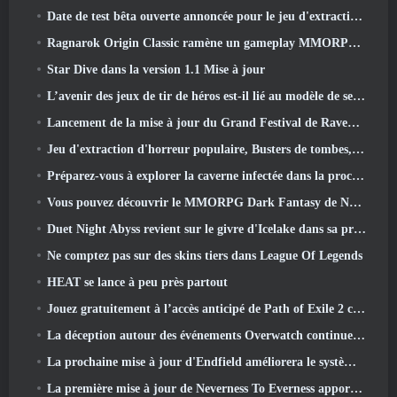
Date de test bêta ouverte annoncée pour le jeu d'extraction Dark Fantasy, Chasseur de Brume
Ragnarok Origin Classic ramène un gameplay MMORPG équitable et CBT ouvre ses portes en juin 4
Star Dive dans la version 1.1 Mise à jour
L’avenir des jeux de tir de héros est-il lié au modèle de service en direct F2P?
Lancement de la mise à jour du Grand Festival de Raven2, avec la nouvelle classe Warlord
Jeu d'extraction d'horreur populaire, Busters de tombes, Lancements en Occident
Préparez-vous à explorer la caverne infectée dans la prochaine mise à jour d'Eterspire
Vous pouvez découvrir le MMORPG Dark Fantasy de Nexon Embers Of The Uncrown pendant le Steam Next Fest
Duet Night Abyss revient sur le givre d'Icelake dans sa prochaine mise à jour Steampunk
Ne comptez pas sur des skins tiers dans League Of Legends
HEAT se lance à peu près partout
Jouez gratuitement à l’accès anticipé de Path of Exile 2 ce week-end
La déception autour des événements Overwatch continue 10 Année anniversaire
La prochaine mise à jour d'Endfield améliorera le système d'usine
La première mise à jour de Neverness To Everness apporte beaucoup à la table