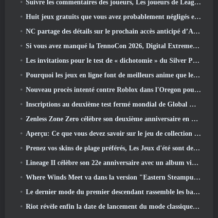
Suivre les commentaires des joueurs, Les joueurs de League Of Legends Classic n’auront pas à payer pour les skins classiques
Huit jeux gratuits que vous avez probablement négligés et qui font partie du Train Fest de Steam
NC partage des détails sur le prochain accès anticipé d’Aion 2
Si vous avez manqué la TennoCon 2026, Digital Extremes partage tous les panneaux
Les invitations pour le test de « dichotomie » du Silver Palace sont envoyées
Pourquoi les jeux en ligne font de meilleurs anime que les anime ne créent des jeux
Nouveau procès intenté contre Roblox dans l'Oregon pour un incident de toilettage d'enfants
Inscriptions au deuxième test fermé mondial de Global MapleStory Classic
Zenless Zone Zero célèbre son deuxième anniversaire en offrant aux joueurs le choix d'un agent gratuit de rang S
Aperçu: Ce que vous devez savoir sur le jeu de collection de créatures de HoYoverse, Honkai: Lien âme
Prenez vos skins de plage préférés, Les Jeux d'été sont de retour sur Overwatch
Lineage II célèbre son 22e anniversaire avec un album vinyle en édition collector
Where Winds Meet va dans la version "Eastern Steampunk" 2.0
Le dernier mode du premier descendant rassemble les batailles difficiles d'interception du vide et les profondeurs.
Riot révèle enfin la date de lancement du mode classique de League Of Legends