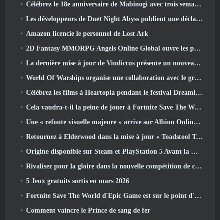
Célébrez le 18e anniversaire de Mabinogi avec trois semaines d'événements et de récompenses
Les développeurs de Duet Night Abyss publient une déclaration officielle concernant un récent incident de logiciel malveillant suite à la mise à jour du jeu
Amazon licencie le personnel de Lost Ark
2D Fantasy MMORPG Angels Online Global ouvre les pré-inscriptions
La dernière mise à jour de Vindictus présente un nouveau raid où les joueurs affronteront le gardien de Caliburn
World Of Warships organise une collaboration avec le groupe de heavy metal suédois Sabaton
Célébrez les films à Heartopia pendant le festival Dreamlight Cinematics
Cela vaudra-t-il la peine de jouer à Fortnite Save The World une fois qu'il sera gratuit?
Une « refonte visuelle majeure » arrive sur Albion Online en avril
Retournez à Elderwood dans la mise à jour « Toadstool Tales » de Palia
Origine disponible sur Steam et PlayStation 5 Avant la marche 23 Lancement
Rivalisez pour la gloire dans la nouvelle compétition de champions d'Eridu's Hollow dans la prochaine mise à jour de Zenless Zone Zero
5 Jeux gratuits sortis en mars 2026
Fortnite Save The World d'Epic Game est sur le point d'être gratuit
Comment vaincre le Prince de sang de fer