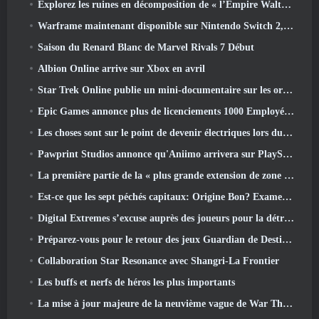
Explorez les ruines en décomposition de « l’Empire Walthen » dans la prochaine mise à jour majeure de RAVEN2
Warframe maintenant disponible sur Nintendo Switch 2, Juste à temps pour le lancement de Shadowgrapher
Saison du Renard Blanc de Marvel Rivals 7 Début
Albion Online arrive sur Xbox en avril
Star Trek Online publie un mini-documentaire sur les origines de la Fédération pour célébrer le 16e anniversaire
Epic Games annonce plus de licenciements 1000 Employés, Citant « Recul de l’engagement Fortnite »
Les choses sont sur le point de devenir électriques lors du prochain événement de réplique d’Apex Legends
Pawprint Studios annonce qu'Aniimo arrivera sur PlayStation 5 Et l'Epic Games Store lors des lancements
La première partie de la « plus grande extension de zone » de l’histoire de RuneScape est lancée aujourd’hui
Est-ce que les sept péchés capitaux: Origine Bon? Examen honnête
Digital Extremes s’excuse auprès des joueurs pour la détresse causée par les « invitations néfastes » dans Warframe
Préparez-vous pour le retour des jeux Guardian de Destiny 2
Collaboration Star Resonance avec Shangri-La Frontier
Les buffs et nerfs de héros les plus importants
La mise à jour majeure de la neuvième vague de War Thunder améliore l'apparence des batailles navales avec des visuels aquatiques améliorés