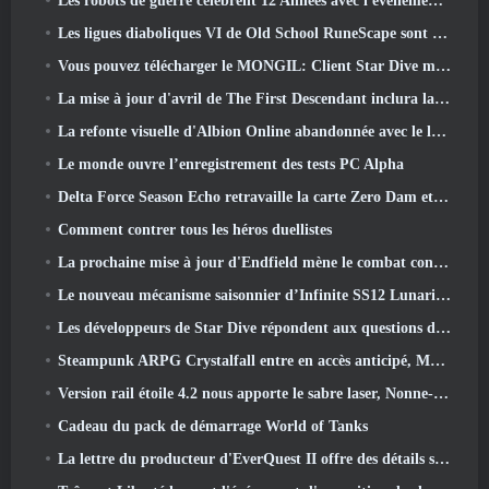
Les robots de guerre célèbrent 12 Années avec l'événement Martian Robotic Games
Les ligues diaboliques VI de Old School RuneScape sont lancées aujourd'hui
Vous pouvez télécharger le MONGIL: Client Star Dive maintenant
La mise à jour d'avril de The First Descendant inclura la version bêta du nouveau contenu Endgame
La refonte visuelle d'Albion Online abandonnée avec le lancement de la mise à jour Radiant Wilds aujourd'hui
Le monde ouvre l’enregistrement des tests PC Alpha
Delta Force Season Echo retravaille la carte Zero Dam et étend le gameplay des opérations
Comment contrer tous les héros duellistes
La prochaine mise à jour d'Endfield mène le combat contre Nefarith
Le nouveau mécanisme saisonnier d’Infinite SS12 Lunaria est l’un des « plus gros ajouts » au jeu
Les développeurs de Star Dive répondent aux questions des joueurs dans un livestream surprise
Steampunk ARPG Crystalfall entre en accès anticipé, Mais pas sans quelques défauts
Version rail étoile 4.2 nous apporte le sabre laser, Nonne-mandrin, Batteur pionnier et un émanateur d’exaltation
Cadeau du pack de démarrage World of Tanks
La lettre du producteur d'EverQuest II offre des détails sur le serveur d'extension verrouillé dans le temps