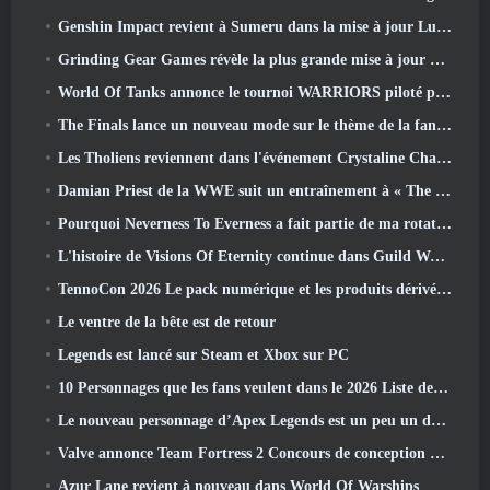
Genshin Impact revient à Sumeru dans la mise à jour Luna VII
Grinding Gear Games révèle la plus grande mise à jour de Path Of Exile II à ce jour, Le retour des anciens
World Of Tanks annonce le tournoi WARRIORS piloté par la communauté
The Finals lance un nouveau mode sur le thème de la fantasy médiévale « Dragon's Claim »
Les Tholiens reviennent dans l'événement Crystaline Chaos de Star Trek Online
Damian Priest de la WWE suit un entraînement à « The Loot Camp » dans la bande-annonce Live Action Burst Fest de Delta Force
Pourquoi Neverness To Everness a fait partie de ma rotation, Pour l'instant
L'histoire de Visions Of Eternity continue dans Guild Wars 2 La semaine prochaine
TennoCon 2026 Le pack numérique et les produits dérivés sont désormais disponibles à l'achat
Le ventre de la bête est de retour
Legends est lancé sur Steam et Xbox sur PC
10 Personnages que les fans veulent dans le 2026 Liste des rivaux Marvel les plus nombreux et quelle est la probabilité qu'ils se produisent
Le nouveau personnage d’Apex Legends est un peu un démon de la vitesse
Valve annonce Team Fortress 2 Concours de conception du trophée ÜBERFEST
Azur Lane revient à nouveau dans World Of Warships