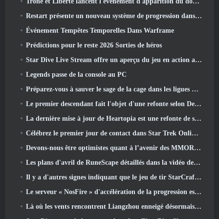
Trône et Liberté lancent l'événement d'apparition du double archboss
Restart présente un nouveau système de progression dans la mise à jour de la saison SS4
Événement Tempêtes Temporelles Dans Warframe
Prédictions pour le reste 2026 Sorties de héros
Star Dive Live Stream offre un aperçu du jeu en action avant son lancement
Legends passe de la console au PC
Préparez-vous à sauver le sage de la cage dans les ligues VI de Old School RuneScape: Pactes démoniaques
Le premier descendant fait l'objet d'une refonte selon Dev Stream
La dernière mise à jour de Heartopia est une refonte de style Alice au pays des merveilles
Célébrez le premier jour de contact dans Star Trek Online et gagnez une nouvelle version du Nobel Intel Battlecruiser
Devons-nous être optimistes quant à l’avenir des MMORPG?
Les plans d'avril de RuneScape détaillés dans la vidéo des développeurs
Il y a d'autres signes indiquant que le jeu de tir StarCraft en monde ouvert pourrait être une réalité
Le serveur « NosFire » d'accélération de la progression est désormais disponible dans NosTale
Là où les vents rencontrent Liangzhou enneigé désormais disponible avec la sortie de la version 1.5