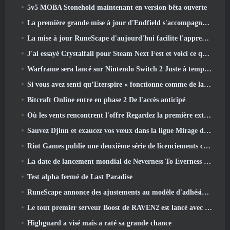
5v5 MOBA Stonehold maintenant en version bêta ouverte
La première grande mise à jour d'Endfield s'accompagne de nombreuses optimisations
La mise à jour RuneScape d'aujourd'hui facilite l'apprentissage des styles de combat originaux du MMORPG.
J'ai essayé Crystalfall pour Steam Next Fest et voici ce que j'ai appris
Warframe sera lancé sur Nintendo Switch 2 Juste à temps pour la prochaine mise à jour majeure, Le graphiste de l'ombre
Si vous avez senti qu’Eterspire « fonctionne comme de la merde », Le directeur créatif dit que ce n’est plus le cas
Bitcraft Online entre en phase 2 De l'accès anticipé
Où les vents rencontrent l'offre Regardez la première extension majeure de Hexi Live Stream
Sauvez Djinn et exaucez vos vœux dans la ligue Mirage de Path Of Exile
Riot Games publie une deuxième série de licenciements ce mois-ci
La date de lancement mondial de Neverness To Everness révélée
Test alpha fermé de Last Paradise
RuneScape annonce des ajustements au modèle d'adhésion Premier pour tenir compte des modifications récentes apportées au MMORPG
Le tout premier serveur Boost de RAVEN2 est lancé avec la mise à jour d'aujourd'hui
Highguard a visé mais a raté sa grande chance