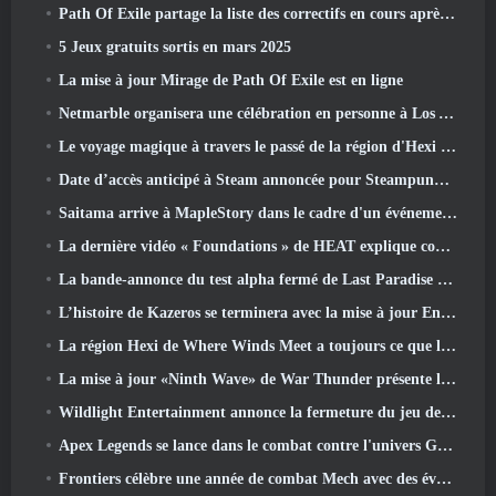
Path Of Exile partage la liste des correctifs en cours après le lancement de Mirage
5 Jeux gratuits sortis en mars 2025
La mise à jour Mirage de Path Of Exile est en ligne
Netmarble organisera une célébration en personne à Los Angeles. Avant les sept péchés capitaux: Lancement d'origine
Le voyage magique à travers le passé de la région d'Hexi commence là où les vents se rencontrent aujourd'hui
Date d’accès anticipé à Steam annoncée pour Steampunk ARPG Crystalfall
Saitama arrive à MapleStory dans le cadre d'un événement de collaboration One-Punch Man
La dernière vidéo « Foundations » de HEAT explique comment les agents et les réservoirs travaillent ensemble
La bande-annonce du test alpha fermé de Last Paradise nous rappelle à quoi ressemble vraiment la survie à l'apocalypse zombie
L’histoire de Kazeros se terminera avec la mise à jour Ends Of The Abyss de Lost Ark
La région Hexi de Where Winds Meet a toujours ce que les joueurs aiment tout en étant une expérience unique
La mise à jour «Ninth Wave» de War Thunder présente les jets de rang IX
Wildlight Entertainment annonce la fermeture du jeu de tir gratuit Highguard
Apex Legends se lance dans le combat contre l'univers Gundam dans le dernier événement crossover
Frontiers célèbre une année de combat Mech avec des événements d'anniversaire