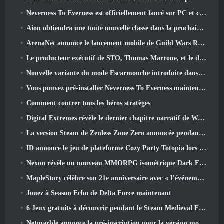
Neverness To Everness est officiellement lancé sur PC et consoles
Aion obtiendra une toute nouvelle classe dans la prochaine mise à jour de Dread Blade
ArenaNet annonce le lancement mobile de Guild Wars Reforged
Le producteur exécutif de STO, Thomas Marrone, et le directeur créatif de Neverwinter, Randy Mosiondz, discutent des jeux et de l'avenir de Cryptic.
Nouvelle variante du mode Escarmouche introduite dans le dernier acte de Valorant
Vous pouvez pré-installer Neverness To Everness maintenant
Comment contrer tous les héros stratèges
Digital Extremes révèle le dernier chapitre narratif de Warframe avec un nouveau short d'anime
La version Steam de Zenless Zone Zero annoncée pendant la version 2.8 Programme spécial
ID annonce le jeu de plateforme Cozy Party Totopia lors de la vitrine Xbox, Lance le recrutement bêta
Nexon révèle un nouveau MMORPG isométrique Dark Fantasy, Braises des sans couronne
MapleStory célèbre son 21e anniversaire avec « l’événement de l’Université Maple »
Jouez à Season Echo de Delta Force maintenant
6 Jeux gratuits à découvrir pendant le Steam Medieval Fest
Netmarble annonce la pré-inscription pour la version mondiale du MMORPG de science-fiction RF Online Next