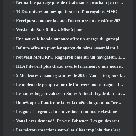
Netmarble partage plus de détails sur le prochain jeu de mise à niveau solo, Mise à niveau en solo: KARMA à l’Anime Expo
10 Des univers animés qui feraient d’incroyables MMO
EverQuest annonce la date d'ouverture du deuxième 2026 Serveur d'extension temporisé
Version de Star Rail 4.4 Mise à jour
Une nouvelle bande-annonce offre un aperçu du gameplay de Silver Palace
Infinite offre un premier aperçu du héros ressemblant à une sirène à venir dans le printemps-été 2013: Lumière du soir
Nouveau MMORPG Ragnarok basé sur un navigateur, L'univers Ragnarok annoncé
HEAT devient plus chaud avec le lancement d'une nouvelle carte du désert
5 Meilleures versions gratuites de 2025, Vaut-il toujours la peine d'y jouer 2026?
Le moteur de jeu qui alimente l’univers mono-fragment d’Eve Online est désormais open source
Les super bugs envahissent Super Animal Royale dans la mise à jour « Super Natural »
RuneScape à l’ancienne lance la quête du grand maître « La Lune de sang se lève », Mettre fin à une série de quêtes de 20 ans
League of Legends obtient vraiment un mode classique
Vous l'avez demandé, Et vous l'obtenez. Les guildes sont maintenant disponibles dans Eterspire
Les microtransactions sont-elles allées trop loin dans les jeux gratuits?