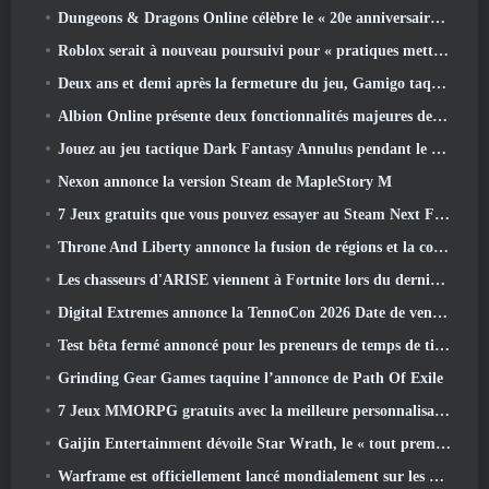
Dungeons & Dragons Online célèbre le « 20e anniversaire de Natural » avec une quête spéciale et des récompenses
Roblox serait à nouveau poursuivi pour « pratiques mettant en danger et exploitant des enfants »
Deux ans et demi après la fermeture du jeu, Gamigo taquine le retour du MMO médiéval Glory Victis
Albion Online présente deux fonctionnalités majeures de guerre de factions dans la mise à jour Realm Divided Part II
Jouez au jeu tactique Dark Fantasy Annulus pendant le prochain festival Steam
Nexon annonce la version Steam de MapleStory M
7 Jeux gratuits que vous pouvez essayer au Steam Next Fest
Throne And Liberty annonce la fusion de régions et la consolidation de serveurs
Les chasseurs d'ARISE viennent à Fortnite lors du dernier événement de collaboration
Digital Extremes annonce la TennoCon 2026 Date de vente des billets
Test bêta fermé annoncé pour les preneurs de temps de tir à la troisième personne
Grinding Gear Games taquine l’annonce de Path Of Exile
7 Jeux MMORPG gratuits avec la meilleure personnalisation des personnages
Gaijin Entertainment dévoile Star Wrath, le « tout premier jeu d’action et d’extraction spatiale »
Warframe est officiellement lancé mondialement sur les appareils Android