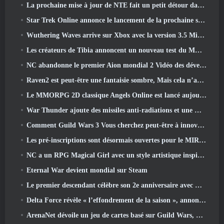
La prochaine mise à jour de NTE fait un petit détour dans un jeu de table fantastique
Star Trek Online annonce le lancement de la prochaine saison « Undiscovered »
Wuthering Waves arrive sur Xbox avec la version 3.5 Mise à jour
Les créateurs de Tibia annoncent un nouveau test du MMORPG Zombie à l'ancienne, Persister en ligne
NC abandonne le premier Aion mondial 2 Vidéo des développeurs, Partager des détails sur le jeu
Raven2 est peut-être une fantaisie sombre, Mais cela n’arrête pas les plaisirs de l’été
Le MMORPG 2D classique Angels Online est lancé aujourd'hui dans le monde entier
War Thunder ajoute des missiles anti-radiations et une mesure de soutien électronique dans la mise à jour de la cavalerie lourde
Comment Guild Wars 3 Vous cherchez peut-être à innover dans l’espace MMO
Les pré-inscriptions sont désormais ouvertes pour le MIRESI de Smilegate: Un avenir invisible
NC a un RPG Magical Girl avec un style artistique inspiré de l’anime des années 90 en préparation
Eternal War devient mondial sur Steam
Le premier descendant célèbre son 2e anniversaire avec Descendant Fest 2026 Flux
Delta Force révèle « l’effondrement de la saison », annonce la collaboration Rainbow Six Siege
ArenaNet dévoile un jeu de cartes basé sur Guild Wars, Lié par la brume