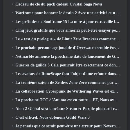
Cadeau de clé du pack cadeau Crystal Saga Nova
Warframe pour honorer le destin 2 Avec une activité et un titre spéciaux dans le jeu
Les préludes de Soulframe 15 La mise à jour retravaille le butin et la pêche
Cinq jeux gratuits que vous aimeriez peut-être essayer pendant le Bullet Fest
Le « test du prologue » de Limit Zero Breakers commence aujourd’hui
Le prochain personnage jouable d’Overwatch semble être un chef du crime cyborg surmené
Netmarble annonce la prochaine date de lancement de Global RF Online
Guerres de guilde 3 Cela pourrait être exactement ce dont l’industrie du MMO a besoin en ce moment
Les avatars de RuneScape font l'objet d'une refonte dans la plus grande mise à jour visuelle du jeu au cours des dix dernières années
La troisième saison de Zenless Zone Zero commence par un voyage sur une île de Bangboo dans le ciel, Et vers la plateforme Steam
La collaboration Cyberpunk de Wuthering Waves est exactement ce que j'attends de mes événements crossover de jeux vidéo
La prochaine TCC d’Aniimo est en route… ET, Nous avons une fenêtre de lancement officielle
Aion 2 Global sera lancé sur Steam et Purple plus tard cette année
C'est officiel, Nous obtenons Guild Wars 3
Je pensais que ce serait peut-être une erreur pour Neverness To Everness d'organiser l'événement Porsche Collab Gacha si tôt, Mais j'avais tort