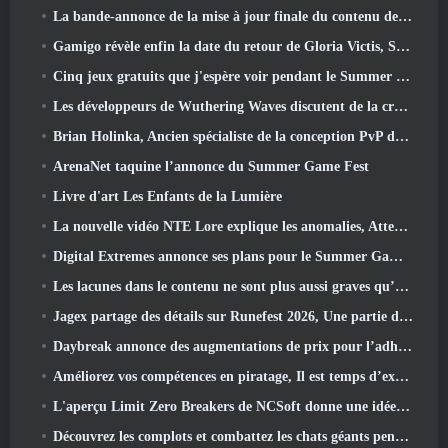
La bande-annonce de la mise à jour finale du contenu de Destiny 2 est un cri de ralliement
Gamigo révèle enfin la date du retour de Gloria Victis, Survivra-t-il la deuxième fois?
Cinq jeux gratuits que j'espère voir pendant le Summer Game Fest
Les développeurs de Wuthering Waves discutent de la création de la séquence de combat Lahai-Roi Mech
Brian Holinka, Ancien spécialiste de la conception PvP de World Of Warcraft, Rejoint l’équipe MMO de League Of Legends
ArenaNet taquine l’annonce du Summer Game Fest
Livre d'art Les Enfants de la Lumière
La nouvelle vidéo NTE Lore explique les anomalies, Attendez, Et comment une organisation « secrète » suit tout cela
Digital Extremes annonce ses plans pour le Summer Game Fest
Les lacunes dans le contenu ne sont plus aussi graves qu’avant
Jagex partage des détails sur Runefest 2026, Une partie de la célébration du 25e anniversaire de RuneScape IP
Daybreak annonce des augmentations de prix pour l’adhésion VIP au Seigneur des Anneaux Online
Améliorez vos compétences en piratage, Il est temps d’explorer Night City dans Wuthering Waves
L'aperçu Limit Zero Breakers de NCSoft donne une idée de ce à quoi s'attendre du prochain test du prologue
Découvrez les complots et combattez les chats géants pendant votre temps libre dans la dernière mise à jour de Where Winds Meet