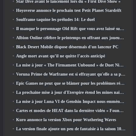
Star Dive avant le lancement lors du « First Dive Show »
Hoyoverse annonce le prochain test Petit Planet Stardrift
Soulframe taquine les préludes 14: Le duel
Il manque le personnage Old Rift que vous avez laissé sur le serveur Dead? Gamigo a une solution pour ça
Albion Online célèbre le printemps en offrant aux joueurs une jolie monture de lapin
Black Desert Mobile dispose désormais d'un lanceur PC
Angle mort avant qu’il ne quitte l’accès anticipé
La mise à jour « The Firmament Unbound » de Duet Night Abyss conclut l’histoire de Huaxu
Voruna Prime de Warframe est si effrayant qu'elle a sa propre bande-annonce de bande rouge
Epic Games ne peut que se blâmer pour les problèmes récents
La prochaine mise à jour d'Eterspire étend les mines naines et propose une refonte complète des combats contre les boss
La mise à jour Luna VI de Genshin Impact nous emmène à cet endroit dont Mondstadt continue de parler mais que nous n'avons jamais vu
Cartes et modes de HEAT dans la dernière vidéo « Foundations »
Kuro annonce la version Xbox pour Wuthering Waves
La version finale ajoute un peu de fantaisie à la saison 10 Lancements