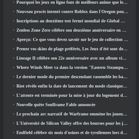
Pourquoi les jeux en ligne font de meilleurs anime que les anime ne créent des jeux
Nouveau procès intenté contre Roblox dans l'Oregon pour un incident de toilettage d'enfants
Inscriptions au deuxième test fermé mondial de Global MapleStory Classic
Zenless Zone Zero célèbre son deuxième anniversaire en offrant aux joueurs le choix d'un agent gratuit de rang S
Aperçu: Ce que vous devez savoir sur le jeu de collection de créatures de HoYoverse, Honkai: Lien âme
Prenez vos skins de plage préférés, Les Jeux d'été sont de retour sur Overwatch
Lineage II célèbre son 22e anniversaire avec un album vinyle en édition collector
Where Winds Meet va dans la version "Eastern Steampunk" 2.0
Le dernier mode du premier descendant rassemble les batailles difficiles d'interception du vide et les profondeurs.
Riot révèle enfin la date de lancement du mode classique de League Of Legends
L’attente est terminée pour la mise à jour du logement des grands joueurs de RuneScape
Nouvelle quête Soulframe Fable annoncée
Le prochain arc narratif de Warframe emmène les joueurs vers une toute nouvelle carte des étoiles, Le système Tau
L'Université de Silicon Valley offre des bourses pour les jeux et certaines des exigences sont intéressantes
Endfield célèbre six mois d'usines et de tyroliennes lors de sa prochaine mise à jour