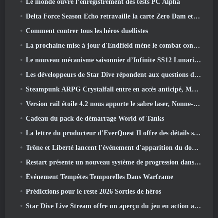
Le monde ouvre l’enregistrement des tests PC Alpha
Delta Force Season Echo retravaille la carte Zero Dam et étend le gameplay des opérations
Comment contrer tous les héros duellistes
La prochaine mise à jour d'Endfield mène le combat contre Nefarith
Le nouveau mécanisme saisonnier d’Infinite SS12 Lunaria est l’un des « plus gros ajouts » au jeu
Les développeurs de Star Dive répondent aux questions des joueurs dans un livestream surprise
Steampunk ARPG Crystalfall entre en accès anticipé, Mais pas sans quelques défauts
Version rail étoile 4.2 nous apporte le sabre laser, Nonne-mandrin, Batteur pionnier et un émanateur d’exaltation
Cadeau du pack de démarrage World of Tanks
La lettre du producteur d'EverQuest II offre des détails sur le serveur d'extension verrouillé dans le temps
Trône et Liberté lancent l'événement d'apparition du double archboss
Restart présente un nouveau système de progression dans la mise à jour de la saison SS4
Événement Tempêtes Temporelles Dans Warframe
Prédictions pour le reste 2026 Sorties de héros
Star Dive Live Stream offre un aperçu du jeu en action avant son lancement