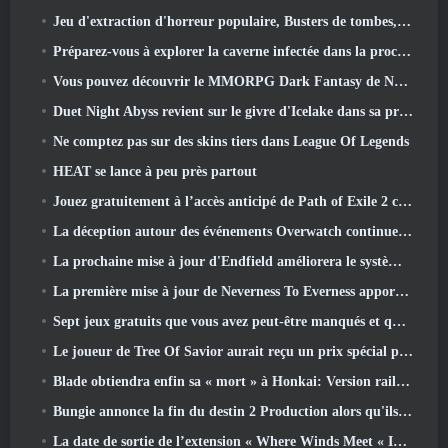
Jeu d'extraction d'horreur populaire, Busters de tombes, Lancements en Occident
Préparez-vous à explorer la caverne infectée dans la prochaine mise à jour d'Eterspire
Vous pouvez découvrir le MMORPG Dark Fantasy de Nexon Embers Of The Uncrown pendant le Steam Next Fest
Duet Night Abyss revient sur le givre d'Icelake dans sa prochaine mise à jour Steampunk
Ne comptez pas sur des skins tiers dans League Of Legends
HEAT se lance à peu près partout
Jouez gratuitement à l’accès anticipé de Path of Exile 2 ce week-end
La déception autour des événements Overwatch continue 10 Année anniversaire
La prochaine mise à jour d'Endfield améliorera le système d'usine
La première mise à jour de Neverness To Everness apporte beaucoup à la table
Sept jeux gratuits que vous avez peut-être manqués et qui font partie du Steam Ocean Fest
Le joueur de Tree Of Savior aurait reçu un prix spécial pour avoir dépensé 100 000 $ dans le jeu
Blade obtiendra enfin sa « mort » à Honkai: Version rail étoile 4.3
Bungie annonce la fin du destin 2 Production alors qu'ils se préparent à travailler sur de nouveaux projets
La date de sortie de l’extension « Where Winds Meet « Imperial Palace » est annoncée