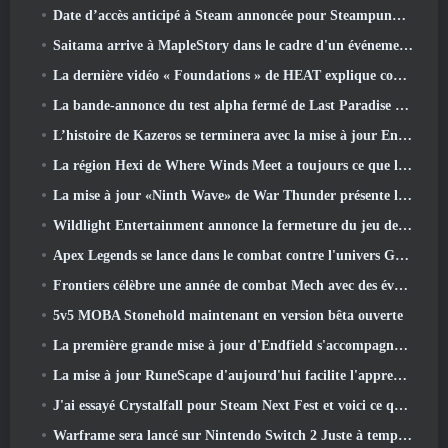
Date d’accès anticipé à Steam annoncée pour Steampunk ARPG Crystalfall
Saitama arrive à MapleStory dans le cadre d'un événement de collaboration One-Punch Man
La dernière vidéo « Foundations » de HEAT explique comment les agents et les réservoirs travaillent ensemble
La bande-annonce du test alpha fermé de Last Paradise nous rappelle à quoi ressemble vraiment la survie à l'apocalypse zombie
L’histoire de Kazeros se terminera avec la mise à jour Ends Of The Abyss de Lost Ark
La région Hexi de Where Winds Meet a toujours ce que les joueurs aiment tout en étant une expérience unique
La mise à jour «Ninth Wave» de War Thunder présente les jets de rang IX
Wildlight Entertainment annonce la fermeture du jeu de tir gratuit Highguard
Apex Legends se lance dans le combat contre l'univers Gundam dans le dernier événement crossover
Frontiers célèbre une année de combat Mech avec des événements d'anniversaire
5v5 MOBA Stonehold maintenant en version bêta ouverte
La première grande mise à jour d'Endfield s'accompagne de nombreuses optimisations
La mise à jour RuneScape d'aujourd'hui facilite l'apprentissage des styles de combat originaux du MMORPG.
J'ai essayé Crystalfall pour Steam Next Fest et voici ce que j'ai appris
Warframe sera lancé sur Nintendo Switch 2 Juste à temps pour la prochaine mise à jour majeure, Le graphiste de l'ombre