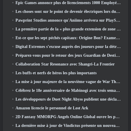
Epic Games annonce plus de licenciements 1000 Employés, Citant « Recul de l’engagement Fortnite »
Les choses sont sur le point de devenir électriques lors du prochain événement de réplique d’Apex Legends
Pawprint Studios annonce qu'Aniimo arrivera sur PlayStation 5 Et l'Epic Games Store lors des lancements
La première partie de la « plus grande extension de zone » de l’histoire de RuneScape est lancée aujourd’hui
Est-ce que les sept péchés capitaux: Origine Bon? Examen honnête
Digital Extremes s’excuse auprès des joueurs pour la détresse causée par les « invitations néfastes » dans Warframe
Préparez-vous pour le retour des jeux Guardian de Destiny 2
Collaboration Star Resonance avec Shangri-La Frontier
Les buffs et nerfs de héros les plus importants
La mise à jour majeure de la neuvième vague de War Thunder améliore l'apparence des batailles navales avec des visuels aquatiques améliorés
Célébrez le 18e anniversaire de Mabinogi avec trois semaines d'événements et de récompenses
Les développeurs de Duet Night Abyss publient une déclaration officielle concernant un récent incident de logiciel malveillant suite à la mise à jour du jeu
Amazon licencie le personnel de Lost Ark
2D Fantasy MMORPG Angels Online Global ouvre les pré-inscriptions
La dernière mise à jour de Vindictus présente un nouveau raid où les joueurs affronteront le gardien de Caliburn