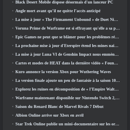
Black Desert Mobile dispose désormais d'un lanceur PC
Angle mort avant qu’il ne quitte l’accès anticipé
La mise à jour « The Firmament Unbound » de Duet Night Abyss conclut l’histoire de Huaxu
Voruna Prime de Warframe est si effrayant qu'elle a sa propre bande-annonce de bande rouge
Epic Games ne peut que se blâmer pour les problèmes récents
La prochaine mise à jour d'Eterspire étend les mines naines et propose une refonte complète des combats contre les boss
La mise à jour Luna VI de Genshin Impact nous emmène à cet endroit dont Mondstadt continue de parler mais que nous n'avons jamais vu
Cartes et modes de HEAT dans la dernière vidéo « Foundations »
Kuro annonce la version Xbox pour Wuthering Waves
La version finale ajoute un peu de fantaisie à la saison 10 Lancements
Explorez les ruines en décomposition de « l’Empire Walthen » dans la prochaine mise à jour majeure de RAVEN2
Warframe maintenant disponible sur Nintendo Switch 2, Juste à temps pour le lancement de Shadowgrapher
Saison du Renard Blanc de Marvel Rivals 7 Début
Albion Online arrive sur Xbox en avril
Star Trek Online publie un mini-documentaire sur les origines de la Fédération pour célébrer le 16e anniversaire