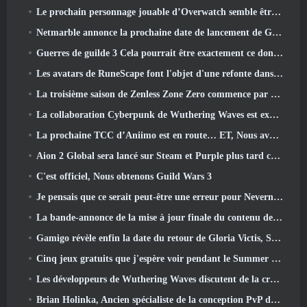
Le prochain personnage jouable d’Overwatch semble être un chef du crime cyborg surmené
Netmarble annonce la prochaine date de lancement de Global RF Online
Guerres de guilde 3 Cela pourrait être exactement ce dont l’industrie du MMO a besoin en ce moment
Les avatars de RuneScape font l'objet d'une refonte dans la plus grande mise à jour visuelle du jeu au cours des dix dernières années
La troisième saison de Zenless Zone Zero commence par un voyage sur une île de Bangboo dans le ciel, Et vers la plateforme Steam
La collaboration Cyberpunk de Wuthering Waves est exactement ce que j'attends de mes événements crossover de jeux vidéo
La prochaine TCC d’Aniimo est en route… ET, Nous avons une fenêtre de lancement officielle
Aion 2 Global sera lancé sur Steam et Purple plus tard cette année
C'est officiel, Nous obtenons Guild Wars 3
Je pensais que ce serait peut-être une erreur pour Neverness To Everness d'organiser l'événement Porsche Collab Gacha si tôt, Mais j'avais tort
La bande-annonce de la mise à jour finale du contenu de Destiny 2 est un cri de ralliement
Gamigo révèle enfin la date du retour de Gloria Victis, Survivra-t-il la deuxième fois?
Cinq jeux gratuits que j'espère voir pendant le Summer Game Fest
Les développeurs de Wuthering Waves discutent de la création de la séquence de combat Lahai-Roi Mech
Brian Holinka, Ancien spécialiste de la conception PvP de World Of Warcraft, Rejoint l’équipe MMO de League Of Legends