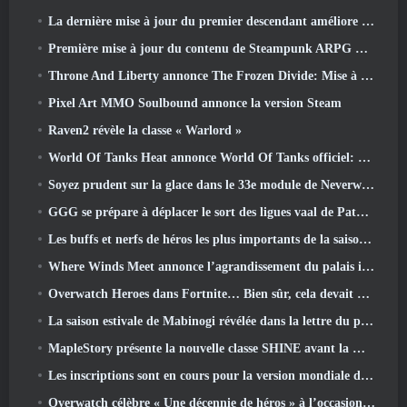
La dernière mise à jour du premier descendant améliore la boucle agricole et met à jour le mode Assaut
Première mise à jour du contenu de Steampunk ARPG Crystalfall pour répondre aux « préoccupations des joueurs clés »
Throne And Liberty annonce The Frozen Divide: Mise à jour Nix
Pixel Art MMO Soulbound annonce la version Steam
Raven2 révèle la classe « Warlord »
World Of Tanks Heat annonce World Of Tanks officiel: Date de lancement de CHALEUR
Soyez prudent sur la glace dans le 33e module de Neverwinter, Froid mordant
GGG se prépare à déplacer le sort des ligues vaal de Path Of Exile 2 avant le lancement du retour des anciens
Les buffs et nerfs de héros les plus importants de la saison 8
Where Winds Meet annonce l’agrandissement du palais impérial et partage une feuille de route de contenu « massive »
Overwatch Heroes dans Fortnite… Bien sûr, cela devait arriver
La saison estivale de Mabinogi révélée dans la lettre du producteur
MapleStory présente la nouvelle classe SHINE avant la mise à jour de juin
Les inscriptions sont en cours pour la version mondiale du « test prologue » Limit Zero Breakers de NCSoft
Overwatch célèbre « Une décennie de héros » à l’occasion de son 10e anniversaire