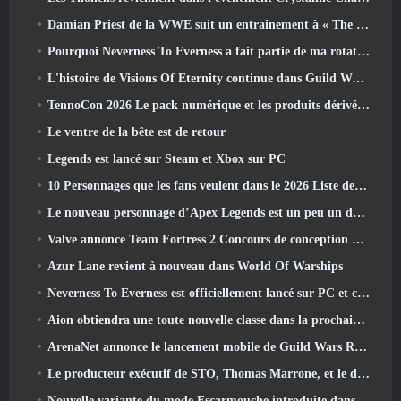
Damian Priest de la WWE suit un entraînement à « The Loot Camp » dans la bande-annonce Live Action Burst Fest de Delta Force
Pourquoi Neverness To Everness a fait partie de ma rotation, Pour l'instant
L'histoire de Visions Of Eternity continue dans Guild Wars 2 La semaine prochaine
TennoCon 2026 Le pack numérique et les produits dérivés sont désormais disponibles à l'achat
Le ventre de la bête est de retour
Legends est lancé sur Steam et Xbox sur PC
10 Personnages que les fans veulent dans le 2026 Liste des rivaux Marvel les plus nombreux et quelle est la probabilité qu'ils se produisent
Le nouveau personnage d’Apex Legends est un peu un démon de la vitesse
Valve annonce Team Fortress 2 Concours de conception du trophée ÜBERFEST
Azur Lane revient à nouveau dans World Of Warships
Neverness To Everness est officiellement lancé sur PC et consoles
Aion obtiendra une toute nouvelle classe dans la prochaine mise à jour de Dread Blade
ArenaNet annonce le lancement mobile de Guild Wars Reforged
Le producteur exécutif de STO, Thomas Marrone, et le directeur créatif de Neverwinter, Randy Mosiondz, discutent des jeux et de l'avenir de Cryptic.
Nouvelle variante du mode Escarmouche introduite dans le dernier acte de Valorant