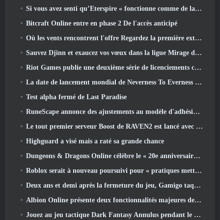
Si vous avez senti qu’Eterspire « fonctionne comme de la merde », Le directeur créatif dit que ce n’est plus le cas
Bitcraft Online entre en phase 2 De l'accès anticipé
Où les vents rencontrent l'offre Regardez la première extension majeure de Hexi Live Stream
Sauvez Djinn et exaucez vos vœux dans la ligue Mirage de Path Of Exile
Riot Games publie une deuxième série de licenciements ce mois-ci
La date de lancement mondial de Neverness To Everness révélée
Test alpha fermé de Last Paradise
RuneScape annonce des ajustements au modèle d'adhésion Premier pour tenir compte des modifications récentes apportées au MMORPG
Le tout premier serveur Boost de RAVEN2 est lancé avec la mise à jour d'aujourd'hui
Highguard a visé mais a raté sa grande chance
Dungeons & Dragons Online célèbre le « 20e anniversaire de Natural » avec une quête spéciale et des récompenses
Roblox serait à nouveau poursuivi pour « pratiques mettant en danger et exploitant des enfants »
Deux ans et demi après la fermeture du jeu, Gamigo taquine le retour du MMO médiéval Glory Victis
Albion Online présente deux fonctionnalités majeures de guerre de factions dans la mise à jour Realm Divided Part II
Jouez au jeu tactique Dark Fantasy Annulus pendant le prochain festival Steam