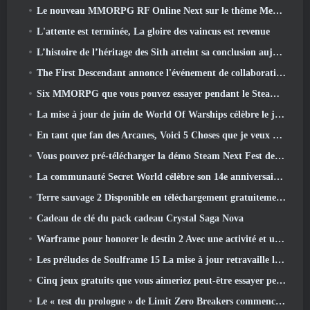
Le nouveau MMORPG RF Online Next sur le thème Mech de Netmarble sera lancé à l'échelle mondiale
L'attente est terminée, La gloire des vaincus est revenue
L’histoire de l’héritage des Sith atteint sa conclusion aujourd’hui dans la dernière mise à jour de SWTOR
The First Descendant annonce l'événement de collaboration EVANGELION
Six MMORPG que vous pouvez essayer pendant le Steam Next Fest
La mise à jour de juin de World Of Warships célèbre le jour de l'indépendance des États-Unis avec une nouvelle campagne narrative
En tant que fan des Arcanes, Voici 5 Choses que je veux voir du MMO Riot
Vous pouvez pré-télécharger la démo Steam Next Fest de Embers Of The Uncrowned demain
La communauté Secret World célèbre son 14e anniversaire avec un mystère qu'ils doivent résoudre ensemble
Terre sauvage 2 Disponible en téléchargement gratuitement (Et garde) Pour une durée limitée
Cadeau de clé du pack cadeau Crystal Saga Nova
Warframe pour honorer le destin 2 Avec une activité et un titre spéciaux dans le jeu
Les préludes de Soulframe 15 La mise à jour retravaille le butin et la pêche
Cinq jeux gratuits que vous aimeriez peut-être essayer pendant le Bullet Fest
Le « test du prologue » de Limit Zero Breakers commence aujourd’hui