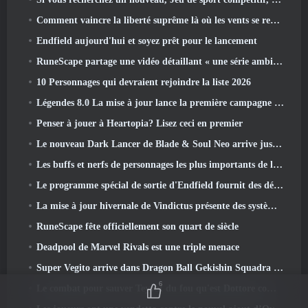
Comment vaincre la liberté suprême là où les vents se rencontrent
Endfield aujourd'hui et soyez prêt pour le lancement
RuneScape partage une vidéo détaillant « une série ambitieuse de mises à jour de contenu »
10 Personnages qui devraient rejoindre la liste 2026
Légendes 8.0 La mise à jour lance la première campagne de 2026
Penser à jouer à Heartopia? Lisez ceci en premier
Le nouveau Dark Lancer de Blade & Soul Neo arrive juste à temps pour le premier anniversaire
Les buffs et nerfs de personnages les plus importants de la saison 6
Le programme spécial de sortie d'Endfield fournit des détails sur le système de monétisation du jeu
La mise à jour hivernale de Vindictus présente des systèmes pour faciliter la progression des joueurs
RuneScape fête officiellement son quart de siècle
Deadpool de Marvel Rivals est une triple menace
Super Vegito arrive dans Dragon Ball Gekishin Squadra avec l'arrivée de la saison 3
6
Le combat pour sauver Teyvat du fou qu'est Dottore commence aujourd'hui dans Genshin Impact