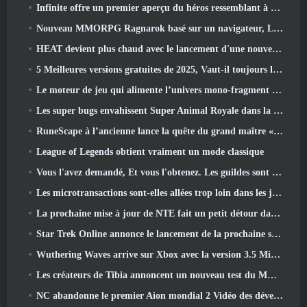
Infinite offre un premier aperçu du héros ressemblant à une sirène à venir dans le printemps-été 2013: Lumière du soir
Nouveau MMORPG Ragnarok basé sur un navigateur, L'univers Ragnarok annoncé
HEAT devient plus chaud avec le lancement d'une nouvelle carte du désert
5 Meilleures versions gratuites de 2025, Vaut-il toujours la peine d'y jouer 2026?
Le moteur de jeu qui alimente l’univers mono-fragment d’Eve Online est désormais open source
Les super bugs envahissent Super Animal Royale dans la mise à jour « Super Natural »
RuneScape à l’ancienne lance la quête du grand maître « La Lune de sang se lève », Mettre fin à une série de quêtes de 20 ans
League of Legends obtient vraiment un mode classique
Vous l'avez demandé, Et vous l'obtenez. Les guildes sont maintenant disponibles dans Eterspire
Les microtransactions sont-elles allées trop loin dans les jeux gratuits?
La prochaine mise à jour de NTE fait un petit détour dans un jeu de table fantastique
Star Trek Online annonce le lancement de la prochaine saison « Undiscovered »
Wuthering Waves arrive sur Xbox avec la version 3.5 Mise à jour
Les créateurs de Tibia annoncent un nouveau test du MMORPG Zombie à l'ancienne, Persister en ligne
NC abandonne le premier Aion mondial 2 Vidéo des développeurs, Partager des détails sur le jeu