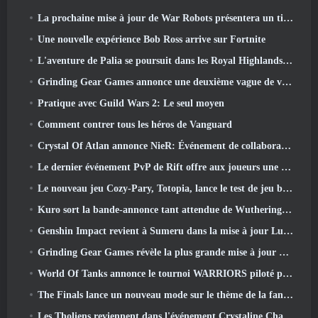
La prochaine mise à jour de War Robots présentera un tireur d'élite inspiré de Lovecraftian
Une nouvelle expérience Bob Ross arrive sur Fortnite
L'aventure de Palia se poursuit dans les Royal Highlands avec la mise à jour d'aujourd'hui
Grinding Gear Games annonce une deuxième vague de ventes de billets pour l'ExileCon
Pratique avec Guild Wars 2: Le seul moyen
Comment contrer tous les héros de Vanguard
Crystal Of Atlan annonce NieR: Événement de collaboration sur les automates
Le dernier événement PvP de Rift offre aux joueurs une chance de gagner jusqu'à 4000 Crédits et un nouveau titre
Le nouveau jeu Cozy-Pary, Totopia, lance le test de jeu bêta fermé
Kuro sort la bande-annonce tant attendue de Wuthering Waves Cyberpunk: Crossover Edgerunners
Genshin Impact revient à Sumeru dans la mise à jour Luna VII
Grinding Gear Games révèle la plus grande mise à jour de Path Of Exile II à ce jour, Le retour des anciens
World Of Tanks annonce le tournoi WARRIORS piloté par la communauté
The Finals lance un nouveau mode sur le thème de la fantasy médiévale « Dragon's Claim »
Les Tholiens reviennent dans l'événement Crystaline Chaos de Star Trek Online