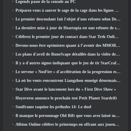
Legends passe de la console au PC
Préparez-vous à sauver le sage de la cage dans les ligues VI de Old School RuneScape: Pactes démoniaques
Le premier descendant fait l'objet d'une refonte selon Dev Stream
La dernière mise à jour de Heartopia est une refonte de style Alice au pays des merveilles
Célébrez le premier jour de contact dans Star Trek Online et gagnez une nouvelle version du Nobel Intel Battlecruiser
Devons-nous être optimistes quant à l’avenir des MMORPG?
Les plans d'avril de RuneScape détaillés dans la vidéo des développeurs
Il y a d'autres signes indiquant que le jeu de tir StarCraft en monde ouvert pourrait être une réalité
Le serveur « NosFire » d'accélération de la progression est désormais disponible dans NosTale
Là où les vents rencontrent Liangzhou enneigé désormais disponible avec la sortie de la version 1.5
Star Dive avant le lancement lors du « First Dive Show »
Hoyoverse annonce le prochain test Petit Planet Stardrift
Soulframe taquine les préludes 14: Le duel
Il manque le personnage Old Rift que vous avez laissé sur le serveur Dead? Gamigo a une solution pour ça
Albion Online célèbre le printemps en offrant aux joueurs une jolie monture de lapin