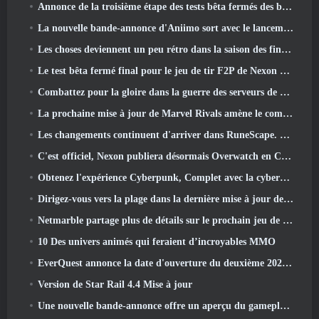
Annonce de la troisième étape des tests bêta fermés des batailles d'infanterie de War Thunder
La nouvelle bande-annonce d'Aniimo sort avec le lancement du dernier test bêta fermé
Les choses deviennent un peu rétro dans la saison des finales 11 Mise à jour
Le test bêta fermé final pour le jeu de tir F2P de Nexon Sudden Attack Zero Point a débuté aujourd'hui
Combattez pour la gloire dans la guerre des serveurs de Lineage II
La prochaine mise à jour de Marvel Rivals amène le combat contre les dieux
Les changements continuent d'arriver dans RuneScape. Cette fois, c'est le logement des joueurs
C'est officiel, Nexon publiera désormais Overwatch en Corée du Sud
Obtenez l'expérience Cyberpunk, Complet avec la cyberpsychose, Dans le prochain événement crossover d’Apex Legends
Dirigez-vous vers la plage dans la dernière mise à jour de Palia
Netmarble partage plus de détails sur le prochain jeu de mise à niveau solo, Mise à niveau en solo: KARMA à l’Anime Expo
10 Des univers animés qui feraient d’incroyables MMO
EverQuest annonce la date d'ouverture du deuxième 2026 Serveur d'extension temporisé
Version de Star Rail 4.4 Mise à jour
Une nouvelle bande-annonce offre un aperçu du gameplay de Silver Palace