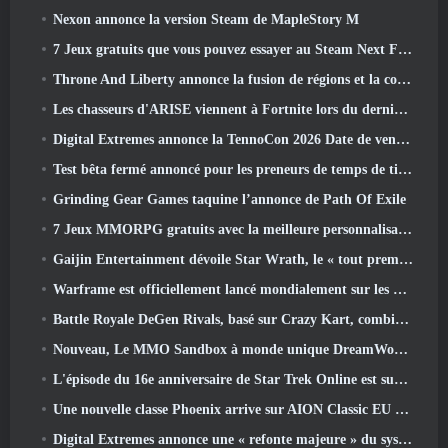
Nexon annonce la version Steam de MapleStory M
7 Jeux gratuits que vous pouvez essayer au Steam Next Fest
Throne And Liberty annonce la fusion de régions et la consolidation de serveurs
Les chasseurs d'ARISE viennent à Fortnite lors du dernier événement de collaboration
Digital Extremes annonce la TennoCon 2026 Date de vente des billets
Test bêta fermé annoncé pour les preneurs de temps de tir à la troisième personne
Grinding Gear Games taquine l’annonce de Path Of Exile
7 Jeux MMORPG gratuits avec la meilleure personnalisation des personnages
Gaijin Entertainment dévoile Star Wrath, le « tout premier jeu d’action et d’extraction spatiale »
Warframe est officiellement lancé mondialement sur les appareils Android
Battle Royale DeGen Rivals, basé sur Crazy Kart, combine toutes les choses que vous ne saviez probablement pas que vous vouliez combiner
Nouveau, Le MMO Sandbox à monde unique DreamWorld arrive sur Steam en accès anticipé
L'épisode du 16e anniversaire de Star Trek Online est supprimé dans le cadre de la mise à jour « Corruption »
Une nouvelle classe Phoenix arrive sur AION Classic EU dans la mise à jour « Ignite »
Digital Extremes annonce une « refonte majeure » du système de progression des joueurs de Soulframe