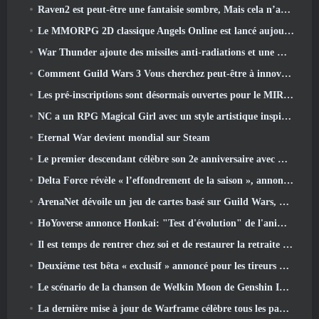
Raven2 est peut-être une fantaisie sombre, Mais cela n’arrête pas les plaisirs de l’été
Le MMORPG 2D classique Angels Online est lancé aujourd'hui dans le monde entier
War Thunder ajoute des missiles anti-radiations et une mesure de soutien électronique dans la mise à jour de la cavalerie lourde
Comment Guild Wars 3 Vous cherchez peut-être à innover dans l’espace MMO
Les pré-inscriptions sont désormais ouvertes pour le MIRESI de Smilegate: Un avenir invisible
NC a un RPG Magical Girl avec un style artistique inspiré de l’anime des années 90 en préparation
Eternal War devient mondial sur Steam
Le premier descendant célèbre son 2e anniversaire avec Descendant Fest 2026 Flux
Delta Force révèle « l’effondrement de la saison », annonce la collaboration Rainbow Six Siege
ArenaNet dévoile un jeu de cartes basé sur Guild Wars, Lié par la brume
HoYoverse annonce Honkai: "Test d'évolution" de l'anime Nexus
Il est temps de rentrer chez soi et de restaurer la retraite heureuse là où les vents se rencontrent
Deuxième test bêta « exclusif » annoncé pour les tireurs de survie en équipe qui prennent du temps
Le scénario de la chanson de Welkin Moon de Genshin Impact touche à sa fin.. Sur la Lune
La dernière mise à jour de Warframe célèbre tous les papas de l'espace