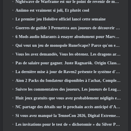
Nightwave de Warframe est sur le point de revenir de manière choquante
Aniimo est vraiment si joli, Et plutôt cool
Le premier jeu Hololive officiel lancé cette semaine
Guerres de guilde 3 Permettra aux joueurs de découvrir le monde de la Tyrie avant le réveil des dragons anciens
6 Mods audio hilarants à essayer absolument pour Marvel Rivals
Qui veut un jeu de monopole RuneScape? Parce qu'on est en route
Vous les avez demandés, Vous les obtenez. Les dragons arrivent sur Albion Online
Pas de salaire pour gagner. Juste Ragnarök. Origin Classic est lancé en juillet 23
La dernière mise à jour de Raven2 présente le système d'éveil des compétences, Donner aux joueurs plus de moyens d'améliorer leurs compétences
Aion 2 Packs du fondateur disponibles à l'achat, Complet avec cinq jours d'accès anticipé
Suivre les commentaires des joueurs, Les joueurs de League Of Legends Classic n’auront pas à payer pour les skins classiques
Huit jeux gratuits que vous avez probablement négligés et qui font partie du Train Fest de Steam
NC partage des détails sur le prochain accès anticipé d’Aion 2
Si vous avez manqué la TennoCon 2026, Digital Extremes partage tous les panneaux
Les invitations pour le test de « dichotomie » du Silver Palace sont envoyées