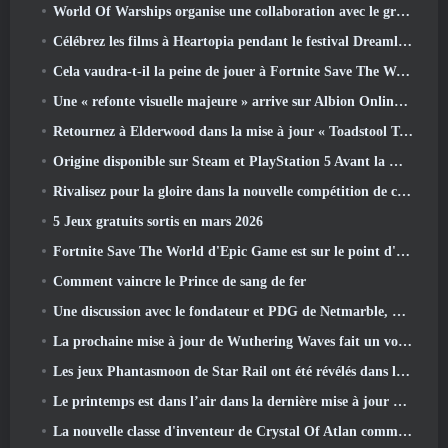
World Of Warships organise une collaboration avec le groupe de heavy metal suédois Sabaton
Célébrez les films à Heartopia pendant le festival Dreamlight Cinematics
Cela vaudra-t-il la peine de jouer à Fortnite Save The World une fois qu'il sera gratuit?
Une « refonte visuelle majeure » arrive sur Albion Online en avril
Retournez à Elderwood dans la mise à jour « Toadstool Tales » de Palia
Origine disponible sur Steam et PlayStation 5 Avant la marche 23 Lancement
Rivalisez pour la gloire dans la nouvelle compétition de champions d'Eridu's Hollow dans la prochaine mise à jour de Zenless Zone Zero
5 Jeux gratuits sortis en mars 2026
Fortnite Save The World d'Epic Game est sur le point d'être gratuit
Comment vaincre le Prince de sang de fer
Une discussion avec le fondateur et PDG de Netmarble, Ken Kim, à propos de MONGIL: Plongée dans les étoiles
La prochaine mise à jour de Wuthering Waves fait un voyage du « côté obscur »
Les jeux Phantasmoon de Star Rail ont été révélés dans le 4.1 Programme spécial
Le printemps est dans l’air dans la dernière mise à jour de Thrones et Liberty
La nouvelle classe d'inventeur de Crystal Of Atlan commande les Mechs Magitech au combat