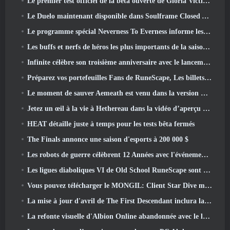
Le premier test officiel de la bêta ouverte de Gloria Victis démarre aujourd’hui
Le Duelo maintenant disponible dans Soulframe Closed Alpha
Le programme spécial Neverness To Everness informe les joueurs de ce à quoi s'attendre lors des lancements
Les buffs et nerfs de héros les plus importants de la saison 7.5
Infinite célèbre son troisième anniversaire avec le lancement de Lunaria SS12 aujourd'hui
Préparez vos portefeuilles Fans de RuneScape, Les billets pour le RuneFest sont sur le point d'être mis en vente
Le moment de sauver Aemeath est venu dans la version Wuthering Waves 3.3 Mise à jour
Jetez un œil à la vie à Hethereau dans la vidéo d’aperçu du gameplay du lancement de Neverness To Everness
HEAT détaille juste à temps pour les tests bêta fermés
The Finals annonce une saison d'esports à 200 000 $
Les robots de guerre célèbrent 12 Années avec l'événement Martian Robotic Games
Les ligues diaboliques VI de Old School RuneScape sont lancées aujourd'hui
Vous pouvez télécharger le MONGIL: Client Star Dive maintenant
La mise à jour d'avril de The First Descendant inclura la version bêta du nouveau contenu Endgame
La refonte visuelle d'Albion Online abandonnée avec le lancement de la mise à jour Radiant Wilds aujourd'hui