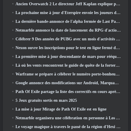
Ancien Overwatch 2 Le directeur Jeff Kaplan explique pourquoi il a laissé Blizzard
La prochaine mise à jour d'Eterspire envoie les joueurs dans les mines naines
La dernière bande-annonce de l'alpha fermée de Last Paradise est une œuvre d'art petite mais terrifiante
Netmarble annonce la date de lancement du RPG d'action et de dressage de monstres Mongil: Plongée dans les étoiles
Célébrer 9 Des années de PUBG avec un mois d'activités spéciales
Nexon ouvre les inscriptions pour le test en ligne fermé d'avril de MapleStory Classic World
La première mise à jour descendante de mars pour rééquilibrer le partage et introduire du nouveau contenu
Là où les vents rencontrent le guide de quête de la forteresse de Whitecrown
Warframe se prépare à célébrer le numéro porte-bonheur 13 Avec des événements d'anniversaire
Google annonce des modifications sur Android, Marquant le retour de Fortnite sur le Play Store
Path Of Exile partage la liste des correctifs en cours après le lancement de Mirage
5 Jeux gratuits sortis en mars 2025
La mise à jour Mirage de Path Of Exile est en ligne
Netmarble organisera une célébration en personne à Los Angeles. Avant les sept péchés capitaux: Lancement d'origine
Le voyage magique à travers le passé de la région d'Hexi commence là où les vents se rencontrent aujourd'hui