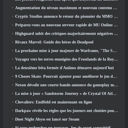
Augmentation du niveau maximum et nouveau contenu révélé dans Phantasy Star Online 2: Flux de vagues de titres NGS
Cryptic Studios annonce le retour du pionnier du MMO Jack Emmert en tant que PDG
Préparez-vous au nouveau serveur rapide de MU Online pendant le pré-événement
Highguard subit des critiques majoritairement négatives après son lancement
Rivaux Marvel: Guide des héros de Deadpool
La prochaine mise à jour majeure de Warframe, "The Shadowgrapher" arrivera en mars
Voyagez vers les terres enneigées des Frostlands de la Roya dans la prochaine version de Wuthering Waves 3.1
La deuxième bêta fermée d'Aniimo démarre aujourd'hui
9 Choses Skate. Pourrait ajouter pour améliorer le jeu dans 2026
Nexon dévoile une courte bande-annonce du gameplay mondial de MapleStory Classic
La mise à jour « Sandstorm Journey » de Crystal Of Atlan augmente le niveau maximum à 70
Chevaliers: Endfield est maintenant en ligne
Darkpaw révèle les règles que les joueurs ont choisies pour le prochain serveur Frostreaver d'EverQuest
Duet Night Abyss est lancé sur Steam
Si vous recherchez un nouveau, Jeu de sport compétitif, Le test bêta fermé du football freestyle 2 est en route