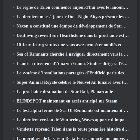
Le règne de Talon commence aujourd'hui avec le lancement de la saison Overwatch 1: Conquête
La dernière mise à jour de Duet Night Abyss présente les montures
Nexon a constitué une équipe de développement de StarCraft Shooter selon un rapport du magasin coréen
Deathwing revient sur Hearthstone dans la prochaine extension Cataclysm
10 Jeux Jeux gratuits que vous avez peut-être oubliés et qui participent au PvP Fest de Steam
Sea of ​​Remnants cherche à naviguer directement vers la grandeur
L'ancien directeur d'Amazon Games Studios dirigera l'édition occidentale d'Aion 2
Le système d’installations partagées d’Endfield parle des joueurs
Super Animal Royale célèbre le Nouvel An lunaire avec trois semaines d'événements Super Horse
La prochaine destination de Star Rail, Planarcadie
BLINDSPOT maintenant en accès anticipé sur Steam
Le test alpha fermé de Sea Of Remnants est maintenant en ligne
La dernière version de Wuthering Waves apporte d'importantes baisses de savoir et des changements de qualité de vie
Vendetta reprend Talon dans la toute première histoire d'un an dans Overwatch (Pas de "2", Blizzard abandonne ça)
La morphose de la saison Delta Force apporte une nouvelle carte, Modes, Et améliorations demandées par les joueurs