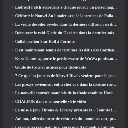
Endfield Patch accordera à chaque joueur un personnage six étoiles gratuit de son choix
Célébrez le Nouvel An lunaire avec le lancement de Palia's Winter Wonder: Mise à jour du Nouvel An de Riffrocin
La vérité dévoilée révélée dans la dernière diffusion en direct
Découvrez le raid Glade du Gardien dans la dernière mise à jour de Guild Wars 2, à partir d'aujourd'hui
Collaboration Star Rail à Fortnite
Il est maintenant temps de terminer les défis des Gardiens de la Flamme sur Path of Exile pendant Legacy Of Phrecia
Kuro Games apporte le prédécesseur de WuWa punissant Grey Raven sur Steam
Guide de trucs et astuces pour débutants
7 Ce que les joueurs de Marvel Rivals veulent pour le jeu 2026
Les proxys reviennent enfin chez eux dans la sixième rue dans la version Zenless Zone Zero 2.6 Mise à jour
La nouvelle tournée mondiale de la finale combine Hackout et lasers orbitaux
CHALEUR dans une nouvelle série vidéo
La mise à jour Throne & Liberty présente la « Tour de la cupidité » générée aléatoirement
Aniimo, collectionneur de créatures du monde ouvert, prend les bonnes notes
Les joueurs réagissent mal après que Daybreak ait annoncé son intention de sauter les feuilles de route pour EverQuest et EQ2