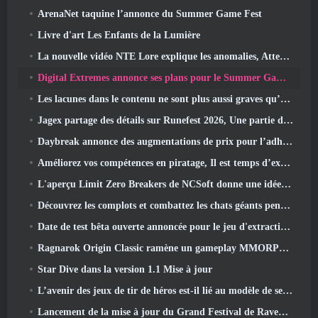
ArenaNet taquine l’annonce du Summer Game Fest
Livre d'art Les Enfants de la Lumière
La nouvelle vidéo NTE Lore explique les anomalies, Attendez, Et comment une organisation « secrète » suit tout cela
Digital Extremes annonce ses plans pour le Summer Game Fest
Les lacunes dans le contenu ne sont plus aussi graves qu’avant
Jagex partage des détails sur Runefest 2026, Une partie de la célébration du 25e anniversaire de RuneScape IP
Daybreak annonce des augmentations de prix pour l’adhésion VIP au Seigneur des Anneaux Online
Améliorez vos compétences en piratage, Il est temps d’explorer Night City dans Wuthering Waves
L'aperçu Limit Zero Breakers de NCSoft donne une idée de ce à quoi s'attendre du prochain test du prologue
Découvrez les complots et combattez les chats géants pendant votre temps libre dans la dernière mise à jour de Where Winds Meet
Date de test bêta ouverte annoncée pour le jeu d'extraction Dark Fantasy, Chasseur de Brume
Ragnarok Origin Classic ramène un gameplay MMORPG équitable et CBT ouvre ses portes en juin 4
Star Dive dans la version 1.1 Mise à jour
L’avenir des jeux de tir de héros est-il lié au modèle de service en direct F2P?
Lancement de la mise à jour du Grand Festival de Raven2, avec la nouvelle classe Warlord