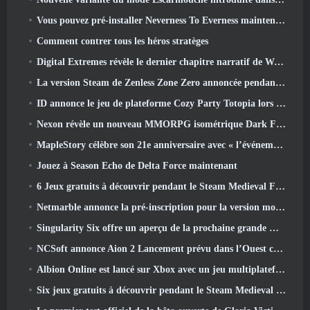
Vous pouvez pré-installer Neverness To Everness maintenant
Comment contrer tous les héros stratèges
Digital Extremes révèle le dernier chapitre narratif de Warframe avec un nouveau short d'anime
La version Steam de Zenless Zone Zero annoncée pendant la version 2.8 Programme spécial
ID annonce le jeu de plateforme Cozy Party Totopia lors de la vitrine Xbox, Lance le recrutement bêta
Nexon révèle un nouveau MMORPG isométrique Dark Fantasy, Braises des sans couronne
MapleStory célèbre son 21e anniversaire avec « l’événement de l’Université Maple »
Jouez à Season Echo de Delta Force maintenant
6 Jeux gratuits à découvrir pendant le Steam Medieval Fest
Netmarble annonce la pré-inscription pour la version mondiale du MMORPG de science-fiction RF Online Next
Singularity Six offre un aperçu de la prochaine grande mise à jour de Palia The Royal Highlands
NCSoft annonce Aion 2 Lancement prévu dans l’Ouest cette année
Albion Online est lancé sur Xbox avec un jeu multiplateforme complet
Six jeux gratuits à découvrir pendant le Steam Medieval Fest