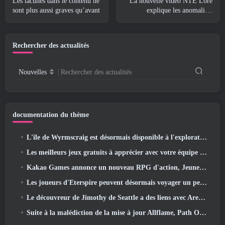
Les lacunes dans le contenu ne
La nouvelle vidéo NTE Lore
sont plus aussi graves qu’avant
explique les anomalies,
Attendez, Et comment une
organisation « secrète » suit
tout cela
Rechercher des actualités
Nouvelles
Rechercher des actualités
documentation du thème
L'île de Wyrmscraig est désormais disponible à l'exploration dans Old School RuneScape
Les meilleurs jeux gratuits à apprécier avec votre équipe (2026)
Kakao Games annonce un nouveau RPG d'action, Jeune gardienne
Les joueurs d'Eterspire peuvent désormais voyager un peu dans le temps… en guise de régal
Le découvreur de Jimothy de Seattle a des liens avec ArenaNet, Alors bien sûr, ils l’ajoutent à Guild Wars 2
Suite à la malédiction de la mise à jour Allflame, Path Of Exile annonce plusieurs changements basés sur les commentaires