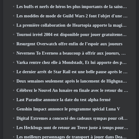
Les buffs et nerfs de héros les plus importants de la saison 6.5
Les modèles de mode de Guild Wars 2 font l'objet d'une refonte basée sur les commentaires des joueurs
La première collaboration de Heartopia apporte la magie de l'amitié de mon petit poney
Tournoi irréel 2004 est disponible pour jouer gratuitement et Epic ne poursuivra personne pour cela
Resurgent Overwatch offre enfin de l’espoir aux joueurs
Neverness To Everness a beaucoup à offrir aux joueurs, Particulièrement amusant
Varka rentre chez elle à Mondstadt, Et lui apporte des problèmes dans la mise à jour Luna V de Genshin Impact
Le dernier arrêt de Star Rail est une belle pause après le traumatisme
Deux semaines seulement après le lancement de Highguard, Wildlight Entertainment annonce des licenciements
Célébrez le Nouvel An lunaire en finale avec le retour du « mode Bank It »
Last Paradise annonce la date du test alpha fermé
Genshin Impact annonce le programme spécial Luna V
Digital Extremes a concocté des cadeaux sympas pour célébrer le nouvel an lunaire dans Warframe
Les Heckbugs sont de retour au Trove juste à temps pour la saison de l'amour
Les meilleurs personnages de transport à jouer dans Deadlock