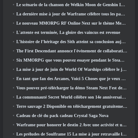
Le scénario de la chanson de Welkin Moon de Genshin Impact touche à sa fin.. Sur la Lune
La dernière mise à jour de Warframe célèbre tous les papas de l'espace
Le nouveau MMORPG RF Online Next sur le thème Mech de Netmarble sera lancé à l'échelle mondiale
L'attente est terminée, La gloire des vaincus est revenue
L’histoire de l’héritage des Sith atteint sa conclusion aujourd’hui dans la dernière mise à jour de SWTOR
The First Descendant annonce l'événement de collaboration EVANGELION
Six MMORPG que vous pouvez essayer pendant le Steam Next Fest
La mise à jour de juin de World Of Warships célèbre le jour de l'indépendance des États-Unis avec une nouvelle campagne narrative
En tant que fan des Arcanes, Voici 5 Choses que je veux voir du MMO Riot
Vous pouvez pré-télécharger la démo Steam Next Fest de Embers Of The Uncrowned demain
La communauté Secret World célèbre son 14e anniversaire avec un mystère qu'ils doivent résoudre ensemble
Terre sauvage 2 Disponible en téléchargement gratuitement (Et garde) Pour une durée limitée
Cadeau de clé du pack cadeau Crystal Saga Nova
Warframe pour honorer le destin 2 Avec une activité et un titre spéciaux dans le jeu
Les préludes de Soulframe 15 La mise à jour retravaille le butin et la pêche