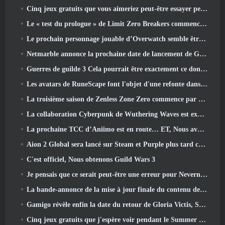
Cinq jeux gratuits que vous aimeriez peut-être essayer pendant le Bullet Fest
Le « test du prologue » de Limit Zero Breakers commence aujourd’hui
Le prochain personnage jouable d’Overwatch semble être un chef du crime cyborg surmené
Netmarble annonce la prochaine date de lancement de Global RF Online
Guerres de guilde 3 Cela pourrait être exactement ce dont l’industrie du MMO a besoin en ce moment
Les avatars de RuneScape font l'objet d'une refonte dans la plus grande mise à jour visuelle du jeu au cours des dix dernières années
La troisième saison de Zenless Zone Zero commence par un voyage sur une île de Bangboo dans le ciel, Et vers la plateforme Steam
La collaboration Cyberpunk de Wuthering Waves est exactement ce que j'attends de mes événements crossover de jeux vidéo
La prochaine TCC d’Aniimo est en route… ET, Nous avons une fenêtre de lancement officielle
Aion 2 Global sera lancé sur Steam et Purple plus tard cette année
C'est officiel, Nous obtenons Guild Wars 3
Je pensais que ce serait peut-être une erreur pour Neverness To Everness d'organiser l'événement Porsche Collab Gacha si tôt, Mais j'avais tort
La bande-annonce de la mise à jour finale du contenu de Destiny 2 est un cri de ralliement
Gamigo révèle enfin la date du retour de Gloria Victis, Survivra-t-il la deuxième fois?
Cinq jeux gratuits que j'espère voir pendant le Summer Game Fest