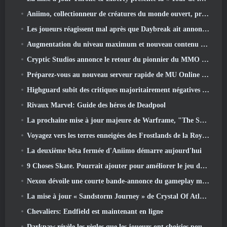
Aniimo, collectionneur de créatures du monde ouvert, prend les bonnes notes
Les joueurs réagissent mal après que Daybreak ait annoncé son intention de sauter les feuilles de route pour EverQuest et EQ2
Augmentation du niveau maximum et nouveau contenu révélé dans Phantasy Star Online 2: Flux de vagues de titres NGS
Cryptic Studios annonce le retour du pionnier du MMO Jack Emmert en tant que PDG
Préparez-vous au nouveau serveur rapide de MU Online pendant le pré-événement
Highguard subit des critiques majoritairement négatives après son lancement
Rivaux Marvel: Guide des héros de Deadpool
La prochaine mise à jour majeure de Warframe, "The Shadowgrapher" arrivera en mars
Voyagez vers les terres enneigées des Frostlands de la Roya dans la prochaine version de Wuthering Waves 3.1
La deuxième bêta fermée d'Aniimo démarre aujourd'hui
9 Choses Skate. Pourrait ajouter pour améliorer le jeu dans 2026
Nexon dévoile une courte bande-annonce du gameplay mondial de MapleStory Classic
La mise à jour « Sandstorm Journey » de Crystal Of Atlan augmente le niveau maximum à 70
Chevaliers: Endfield est maintenant en ligne
Darkpaw révèle les règles que les joueurs ont choisies pour le prochain serveur Frostreaver d'EverQuest