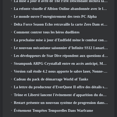
La mise à jour d'avril de The First Descendant inclura la version bêta du nouveau contenu Endgame
La refonte visuelle d'Albion Online abandonnée avec le lancement de la mise à jour Radiant Wilds aujourd'hui
Le monde ouvre l’enregistrement des tests PC Alpha
Delta Force Season Echo retravaille la carte Zero Dam et étend le gameplay des opérations
Comment contrer tous les héros duellistes
La prochaine mise à jour d'Endfield mène le combat contre Nefarith
Le nouveau mécanisme saisonnier d’Infinite SS12 Lunaria est l’un des « plus gros ajouts » au jeu
Les développeurs de Star Dive répondent aux questions des joueurs dans un livestream surprise
Steampunk ARPG Crystalfall entre en accès anticipé, Mais pas sans quelques défauts
Version rail étoile 4.2 nous apporte le sabre laser, Nonne-mandrin, Batteur pionnier et un émanateur d’exaltation
Cadeau du pack de démarrage World of Tanks
La lettre du producteur d'EverQuest II offre des détails sur le serveur d'extension verrouillé dans le temps
Trône et Liberté lancent l'événement d'apparition du double archboss
Restart présente un nouveau système de progression dans la mise à jour de la saison SS4
Événement Tempêtes Temporelles Dans Warframe