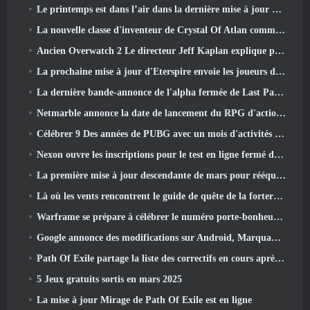
Le printemps est dans l’air dans la dernière mise à jour de Thrones et Liberty
La nouvelle classe d'inventeur de Crystal Of Atlan commande les Mechs Magitech au combat
Ancien Overwatch 2 Le directeur Jeff Kaplan explique pourquoi il a laissé Blizzard
La prochaine mise à jour d'Eterspire envoie les joueurs dans les mines naines
La dernière bande-annonce de l'alpha fermée de Last Paradise est une œuvre d'art petite mais terrifiante
Netmarble annonce la date de lancement du RPG d'action et de dressage de monstres Mongil: Plongée dans les étoiles
Célébrer 9 Des années de PUBG avec un mois d'activités spéciales
Nexon ouvre les inscriptions pour le test en ligne fermé d'avril de MapleStory Classic World
La première mise à jour descendante de mars pour rééquilibrer le partage et introduire du nouveau contenu
Là où les vents rencontrent le guide de quête de la forteresse de Whitecrown
Warframe se prépare à célébrer le numéro porte-bonheur 13 Avec des événements d'anniversaire
Google annonce des modifications sur Android, Marquant le retour de Fortnite sur le Play Store
Path Of Exile partage la liste des correctifs en cours après le lancement de Mirage
5 Jeux gratuits sortis en mars 2025
La mise à jour Mirage de Path Of Exile est en ligne