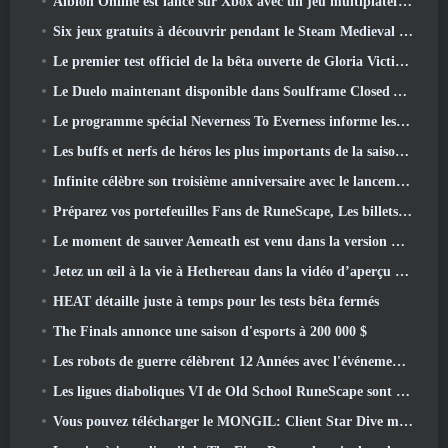
Albion Online est lancé sur Xbox avec un jeu multiplateforme complet
Six jeux gratuits à découvrir pendant le Steam Medieval Fest
Le premier test officiel de la bêta ouverte de Gloria Victis démarre aujourd’hui
Le Duelo maintenant disponible dans Soulframe Closed Alpha
Le programme spécial Neverness To Everness informe les joueurs de ce à quoi s'attendre lors des lancements
Les buffs et nerfs de héros les plus importants de la saison 7.5
Infinite célèbre son troisième anniversaire avec le lancement de Lunaria SS12 aujourd'hui
Préparez vos portefeuilles Fans de RuneScape, Les billets pour le RuneFest sont sur le point d'être mis en vente
Le moment de sauver Aemeath est venu dans la version Wuthering Waves 3.3 Mise à jour
Jetez un œil à la vie à Hethereau dans la vidéo d’aperçu du gameplay du lancement de Neverness To Everness
HEAT détaille juste à temps pour les tests bêta fermés
The Finals annonce une saison d'esports à 200 000 $
Les robots de guerre célèbrent 12 Années avec l'événement Martian Robotic Games
Les ligues diaboliques VI de Old School RuneScape sont lancées aujourd'hui
Vous pouvez télécharger le MONGIL: Client Star Dive maintenant