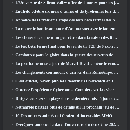
L'Université de Silicon Valley offre des bourses pour les jeux et certaines des exigences sont intéressantes
Endfield célèbre six mois d'usines et de tyroliennes lors de sa prochaine mise à jour
Annonce de la troisième étape des tests bêta fermés des batailles d'infanterie de War Thunder
La nouvelle bande-annonce d'Aniimo sort avec le lancement du dernier test bêta fermé
Les choses deviennent un peu rétro dans la saison des finales 11 Mise à jour
Le test bêta fermé final pour le jeu de tir F2P de Nexon Sudden Attack Zero Point a débuté aujourd'hui
Combattez pour la gloire dans la guerre des serveurs de Lineage II
La prochaine mise à jour de Marvel Rivals amène le combat contre les dieux
Les changements continuent d'arriver dans RuneScape. Cette fois, c'est le logement des joueurs
C'est officiel, Nexon publiera désormais Overwatch en Corée du Sud
Obtenez l'expérience Cyberpunk, Complet avec la cyberpsychose, Dans le prochain événement crossover d’Apex Legends
Dirigez-vous vers la plage dans la dernière mise à jour de Palia
Netmarble partage plus de détails sur le prochain jeu de mise à niveau solo, Mise à niveau en solo: KARMA à l’Anime Expo
10 Des univers animés qui feraient d’incroyables MMO
EverQuest annonce la date d'ouverture du deuxième 2026 Serveur d'extension temporisé