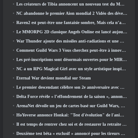
Les créateurs de Tibia annoncent un nouveau test du MMORPG Zombie à l'ancienne, Persister en ligne
NC abandonne le premier Aion mondial 2 Vidéo des développeurs, Partager des détails sur le jeu
Raven2 est peut-être une fantaisie sombre, Mais cela n’arrête pas les plaisirs de l’été
Le MMORPG 2D classique Angels Online est lancé aujourd'hui dans le monde entier
War Thunder ajoute des missiles anti-radiations et une mesure de soutien électronique dans la mise à jour de la cavalerie lourde
Comment Guild Wars 3 Vous cherchez peut-être à innover dans l’espace MMO
Les pré-inscriptions sont désormais ouvertes pour le MIRESI de Smilegate: Un avenir invisible
NC a un RPG Magical Girl avec un style artistique inspiré de l’anime des années 90 en préparation
Eternal War devient mondial sur Steam
Le premier descendant célèbre son 2e anniversaire avec Descendant Fest 2026 Flux
Delta Force révèle « l’effondrement de la saison », annonce la collaboration Rainbow Six Siege
ArenaNet dévoile un jeu de cartes basé sur Guild Wars, Lié par la brume
HoYoverse annonce Honkai: "Test d'évolution" de l'anime Nexus
Il est temps de rentrer chez soi et de restaurer la retraite heureuse là où les vents se rencontrent
Deuxième test bêta « exclusif » annoncé pour les tireurs de survie en équipe qui prennent du temps