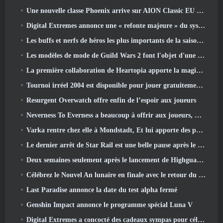
Une nouvelle classe Phoenix arrive sur AION Classic EU dans la mise à jour « Ignite »
Digital Extremes annonce une « refonte majeure » du système de progression des joueurs de Soulframe
Les buffs et nerfs de héros les plus importants de la saison 6.5
Les modèles de mode de Guild Wars 2 font l'objet d'une refonte basée sur les commentaires des joueurs
La première collaboration de Heartopia apporte la magie de l'amitié de mon petit poney
Tournoi irréel 2004 est disponible pour jouer gratuitement et Epic ne poursuivra personne pour cela
Resurgent Overwatch offre enfin de l’espoir aux joueurs
Neverness To Everness a beaucoup à offrir aux joueurs, Particulièrement amusant
Varka rentre chez elle à Mondstadt, Et lui apporte des problèmes dans la mise à jour Luna V de Genshin Impact
Le dernier arrêt de Star Rail est une belle pause après le traumatisme
Deux semaines seulement après le lancement de Highguard, Wildlight Entertainment annonce des licenciements
Célébrez le Nouvel An lunaire en finale avec le retour du « mode Bank It »
Last Paradise annonce la date du test alpha fermé
Genshin Impact annonce le programme spécial Luna V
Digital Extremes a concocté des cadeaux sympas pour célébrer le nouvel an lunaire dans Warframe