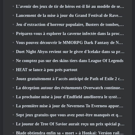
L’avenir des jeux de tir de héros est-il lié au modèle de service en direct F2P?
Lancement de la mise à jour du Grand Festival de Raven2, avec la nouvelle classe Warlord
Jeu d'extraction d'horreur populaire, Busters de tombes, Lancements en Occident
Préparez-vous à explorer la caverne infectée dans la prochaine mise à jour d'Eterspire
Vous pouvez découvrir le MMORPG Dark Fantasy de Nexon Embers Of The Uncrown pendant le Steam Next Fest
Duet Night Abyss revient sur le givre d'Icelake dans sa prochaine mise à jour Steampunk
Ne comptez pas sur des skins tiers dans League Of Legends
HEAT se lance à peu près partout
Jouez gratuitement à l’accès anticipé de Path of Exile 2 ce week-end
La déception autour des événements Overwatch continue 10 Année anniversaire
La prochaine mise à jour d'Endfield améliorera le système d'usine
La première mise à jour de Neverness To Everness apporte beaucoup à la table
Sept jeux gratuits que vous avez peut-être manqués et qui font partie du Steam Ocean Fest
Le joueur de Tree Of Savior aurait reçu un prix spécial pour avoir dépensé 100 000 $ dans le jeu
Blade obtiendra enfin sa « mort » à Honkai: Version rail étoile 4.3