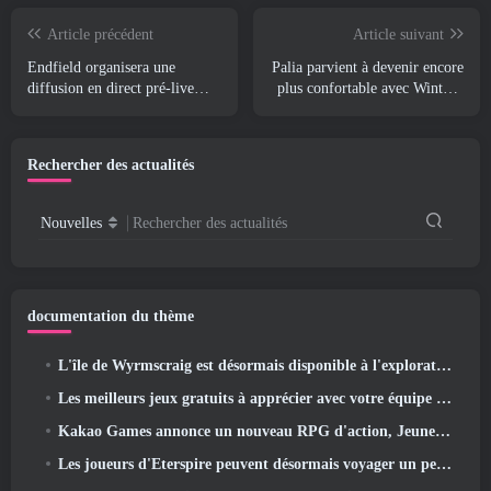
Article précédent
Article suivant
Endfield organisera une
Palia parvient à devenir encore
diffusion en direct pré-live
plus confortable avec Winter's
cette semaine
Wonder: Mise à jour du
sanctuaire enneigé
Rechercher des actualités
Nouvelles
Rechercher des actualités
documentation du thème
L'île de Wyrmscraig est désormais disponible à l'exploration dans Old School RuneScape
Les meilleurs jeux gratuits à apprécier avec votre équipe (2026)
Kakao Games annonce un nouveau RPG d'action, Jeune gardienne
Les joueurs d'Eterspire peuvent désormais voyager un peu dans le temps… en guise de régal