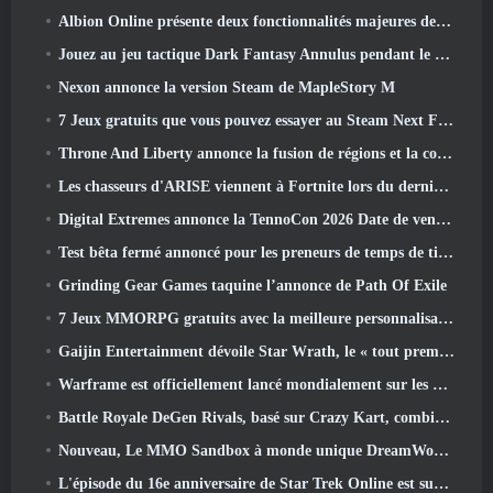
Albion Online présente deux fonctionnalités majeures de guerre de factions dans la mise à jour Realm Divided Part II
Jouez au jeu tactique Dark Fantasy Annulus pendant le prochain festival Steam
Nexon annonce la version Steam de MapleStory M
7 Jeux gratuits que vous pouvez essayer au Steam Next Fest
Throne And Liberty annonce la fusion de régions et la consolidation de serveurs
Les chasseurs d'ARISE viennent à Fortnite lors du dernier événement de collaboration
Digital Extremes annonce la TennoCon 2026 Date de vente des billets
Test bêta fermé annoncé pour les preneurs de temps de tir à la troisième personne
Grinding Gear Games taquine l’annonce de Path Of Exile
7 Jeux MMORPG gratuits avec la meilleure personnalisation des personnages
Gaijin Entertainment dévoile Star Wrath, le « tout premier jeu d’action et d’extraction spatiale »
Warframe est officiellement lancé mondialement sur les appareils Android
Battle Royale DeGen Rivals, basé sur Crazy Kart, combine toutes les choses que vous ne saviez probablement pas que vous vouliez combiner
Nouveau, Le MMO Sandbox à monde unique DreamWorld arrive sur Steam en accès anticipé
L'épisode du 16e anniversaire de Star Trek Online est supprimé dans le cadre de la mise à jour « Corruption »