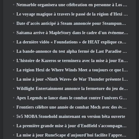
Netmarble organisera une célébration en personne à Los Angeles. Avant les sept péchés capitaux: Lancement d'origine
Le voyage magique à travers le passé de la région d'Hexi commence là où les vents se rencontrent aujourd'hui
Date d’accès anticipé à Steam annoncée pour Steampunk ARPG Crystalfall
Saitama arrive à MapleStory dans le cadre d'un événement de collaboration One-Punch Man
La dernière vidéo « Foundations » de HEAT explique comment les agents et les réservoirs travaillent ensemble
La bande-annonce du test alpha fermé de Last Paradise nous rappelle à quoi ressemble vraiment la survie à l'apocalypse zombie
L’histoire de Kazeros se terminera avec la mise à jour Ends Of The Abyss de Lost Ark
La région Hexi de Where Winds Meet a toujours ce que les joueurs aiment tout en étant une expérience unique
La mise à jour «Ninth Wave» de War Thunder présente les jets de rang IX
Wildlight Entertainment annonce la fermeture du jeu de tir gratuit Highguard
Apex Legends se lance dans le combat contre l'univers Gundam dans le dernier événement crossover
Frontiers célèbre une année de combat Mech avec des événements d'anniversaire
5v5 MOBA Stonehold maintenant en version bêta ouverte
La première grande mise à jour d'Endfield s'accompagne de nombreuses optimisations
La mise à jour RuneScape d'aujourd'hui facilite l'apprentissage des styles de combat originaux du MMORPG.