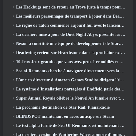
Les Heckbugs sont de retour au Trove juste à temps pour la saison de l'amour
Les meilleurs personnages de transport à jouer dans Deadlock
Le règne de Talon commence aujourd'hui avec le lancement de la saison Overwatch 1: Conquête
La dernière mise à jour de Duet Night Abyss présente les montures
Nexon a constitué une équipe de développement de StarCraft Shooter selon un rapport du magasin coréen
Deathwing revient sur Hearthstone dans la prochaine extension Cataclysm
10 Jeux Jeux gratuits que vous avez peut-être oubliés et qui participent au PvP Fest de Steam
Sea of ​​Remnants cherche à naviguer directement vers la grandeur
L'ancien directeur d'Amazon Games Studios dirigera l'édition occidentale d'Aion 2
Le système d’installations partagées d’Endfield parle des joueurs
Super Animal Royale célèbre le Nouvel An lunaire avec trois semaines d'événements Super Horse
La prochaine destination de Star Rail, Planarcadie
BLINDSPOT maintenant en accès anticipé sur Steam
Le test alpha fermé de Sea Of Remnants est maintenant en ligne
La dernière version de Wuthering Waves apporte d'importantes baisses de savoir et des changements de qualité de vie