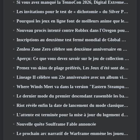
Si vous avez manqué la TennoCon 2026, Digital Extremes partage tous les panneaux
Les invitations pour le test de « dichotomie » du Silver Palace sont envoyées
Pourquoi les jeux en ligne font de meilleurs anime que les anime ne créent des jeux
Nouveau procès intenté contre Roblox dans l'Oregon pour un incident de toilettage d'enfants
Inscriptions au deuxième test fermé mondial de Global MapleStory Classic
Zenless Zone Zero célèbre son deuxième anniversaire en offrant aux joueurs le choix d'un agent gratuit de rang S
Aperçu: Ce que vous devez savoir sur le jeu de collection de créatures de HoYoverse, Honkai: Lien âme
Prenez vos skins de plage préférés, Les Jeux d'été sont de retour sur Overwatch
Lineage II célèbre son 22e anniversaire avec un album vinyle en édition collector
Where Winds Meet va dans la version "Eastern Steampunk" 2.0
Le dernier mode du premier descendant rassemble les batailles difficiles d'interception du vide et les profondeurs.
Riot révèle enfin la date de lancement du mode classique de League Of Legends
L’attente est terminée pour la mise à jour du logement des grands joueurs de RuneScape
Nouvelle quête Soulframe Fable annoncée
Le prochain arc narratif de Warframe emmène les joueurs vers une toute nouvelle carte des étoiles, Le système Tau