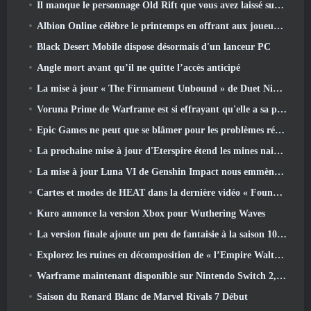
Il manque le personnage Old Rift que vous avez laissé sur le serveur Dead? Gamigo a une solution pour ça
Albion Online célèbre le printemps en offrant aux joueurs une jolie monture de lapin
Black Desert Mobile dispose désormais d'un lanceur PC
Angle mort avant qu’il ne quitte l’accès anticipé
La mise à jour « The Firmament Unbound » de Duet Night Abyss conclut l’histoire de Huaxu
Voruna Prime de Warframe est si effrayant qu'elle a sa propre bande-annonce de bande rouge
Epic Games ne peut que se blâmer pour les problèmes récents
La prochaine mise à jour d'Eterspire étend les mines naines et propose une refonte complète des combats contre les boss
La mise à jour Luna VI de Genshin Impact nous emmène à cet endroit dont Mondstadt continue de parler mais que nous n'avons jamais vu
Cartes et modes de HEAT dans la dernière vidéo « Foundations »
Kuro annonce la version Xbox pour Wuthering Waves
La version finale ajoute un peu de fantaisie à la saison 10 Lancements
Explorez les ruines en décomposition de « l’Empire Walthen » dans la prochaine mise à jour majeure de RAVEN2
Warframe maintenant disponible sur Nintendo Switch 2, Juste à temps pour le lancement de Shadowgrapher
Saison du Renard Blanc de Marvel Rivals 7 Début