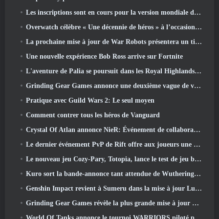
Les inscriptions sont en cours pour la version mondiale du « test prologue » Limit Zero Breakers de NCSoft
Overwatch célèbre « Une décennie de héros » à l’occasion de son 10e anniversaire
La prochaine mise à jour de War Robots présentera un tireur d'élite inspiré de Lovecraftian
Une nouvelle expérience Bob Ross arrive sur Fortnite
L'aventure de Palia se poursuit dans les Royal Highlands avec la mise à jour d'aujourd'hui
Grinding Gear Games annonce une deuxième vague de ventes de billets pour l'ExileCon
Pratique avec Guild Wars 2: Le seul moyen
Comment contrer tous les héros de Vanguard
Crystal Of Atlan annonce NieR: Événement de collaboration sur les automates
Le dernier événement PvP de Rift offre aux joueurs une chance de gagner jusqu'à 4000 Crédits et un nouveau titre
Le nouveau jeu Cozy-Pary, Totopia, lance le test de jeu bêta fermé
Kuro sort la bande-annonce tant attendue de Wuthering Waves Cyberpunk: Crossover Edgerunners
Genshin Impact revient à Sumeru dans la mise à jour Luna VII
Grinding Gear Games révèle la plus grande mise à jour de Path Of Exile II à ce jour, Le retour des anciens
World Of Tanks annonce le tournoi WARRIORS piloté par la communauté