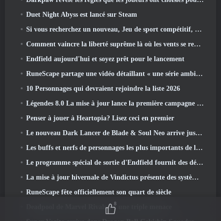
Duet Night Abyss est lancé sur Steam
Si vous recherchez un nouveau, Jeu de sport compétitif, Le test bêta fermé du football freestyle 2 est en route
Comment vaincre la liberté suprême là où les vents se rencontrent
Endfield aujourd'hui et soyez prêt pour le lancement
RuneScape partage une vidéo détaillant « une série ambitieuse de mises à jour de contenu »
10 Personnages qui devraient rejoindre la liste 2026
Légendes 8.0 La mise à jour lance la première campagne de 2026
Penser à jouer à Heartopia? Lisez ceci en premier
Le nouveau Dark Lancer de Blade & Soul Neo arrive juste à temps pour le premier anniversaire
Les buffs et nerfs de personnages les plus importants de la saison 6
Le programme spécial de sortie d'Endfield fournit des détails sur le système de monétisation du jeu
La mise à jour hivernale de Vindictus présente des systèmes pour faciliter la progression des joueurs
RuneScape fête officiellement son quart de siècle
8
Deadpool de Marvel Rivals est une triple menace