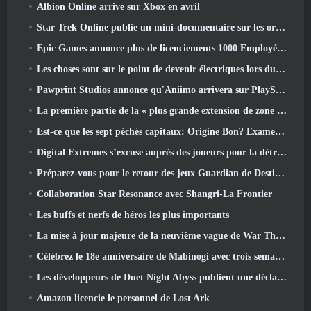
Albion Online arrive sur Xbox en avril
Star Trek Online publie un mini-documentaire sur les origines de la Fédération pour célébrer le 16e anniversaire
Epic Games annonce plus de licenciements 1000 Employés, Citant « Recul de l’engagement Fortnite »
Les choses sont sur le point de devenir électriques lors du prochain événement de réplique d’Apex Legends
Pawprint Studios annonce qu'Aniimo arrivera sur PlayStation 5 Et l'Epic Games Store lors des lancements
La première partie de la « plus grande extension de zone » de l’histoire de RuneScape est lancée aujourd’hui
Est-ce que les sept péchés capitaux: Origine Bon? Examen honnête
Digital Extremes s’excuse auprès des joueurs pour la détresse causée par les « invitations néfastes » dans Warframe
Préparez-vous pour le retour des jeux Guardian de Destiny 2
Collaboration Star Resonance avec Shangri-La Frontier
Les buffs et nerfs de héros les plus importants
La mise à jour majeure de la neuvième vague de War Thunder améliore l'apparence des batailles navales avec des visuels aquatiques améliorés
Célébrez le 18e anniversaire de Mabinogi avec trois semaines d'événements et de récompenses
Les développeurs de Duet Night Abyss publient une déclaration officielle concernant un récent incident de logiciel malveillant suite à la mise à jour du jeu
Amazon licencie le personnel de Lost Ark