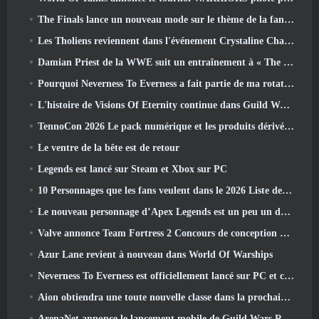
The Finals lance un nouveau mode sur le thème de la fantasy médiévale « Dragon's Claim »
Les Tholiens reviennent dans l'événement Crystaline Chaos de Star Trek Online
Damian Priest de la WWE suit un entraînement à « The Loot Camp » dans la bande-annonce Live Action Burst Fest de Delta Force
Pourquoi Neverness To Everness a fait partie de ma rotation, Pour l'instant
L'histoire de Visions Of Eternity continue dans Guild Wars 2 La semaine prochaine
TennoCon 2026 Le pack numérique et les produits dérivés sont désormais disponibles à l'achat
Le ventre de la bête est de retour
Legends est lancé sur Steam et Xbox sur PC
10 Personnages que les fans veulent dans le 2026 Liste des rivaux Marvel les plus nombreux et quelle est la probabilité qu'ils se produisent
Le nouveau personnage d’Apex Legends est un peu un démon de la vitesse
Valve annonce Team Fortress 2 Concours de conception du trophée ÜBERFEST
Azur Lane revient à nouveau dans World Of Warships
Neverness To Everness est officiellement lancé sur PC et consoles
Aion obtiendra une toute nouvelle classe dans la prochaine mise à jour de Dread Blade
ArenaNet annonce le lancement mobile de Guild Wars Reforged