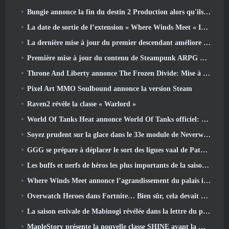
Bungie annonce la fin du destin 2 Production alors qu'ils se préparent à travailler sur de nouveaux projets
La date de sortie de l’extension « Where Winds Meet « Imperial Palace » est annoncée
La dernière mise à jour du premier descendant améliore la boucle agricole et met à jour le mode Assaut
Première mise à jour du contenu de Steampunk ARPG Crystalfall pour répondre aux « préoccupations des joueurs clés »
Throne And Liberty annonce The Frozen Divide: Mise à jour Nix
Pixel Art MMO Soulbound annonce la version Steam
Raven2 révèle la classe « Warlord »
World Of Tanks Heat annonce World Of Tanks officiel: Date de lancement de CHALEUR
Soyez prudent sur la glace dans le 33e module de Neverwinter, Froid mordant
GGG se prépare à déplacer le sort des ligues vaal de Path Of Exile 2 avant le lancement du retour des anciens
Les buffs et nerfs de héros les plus importants de la saison 8
Where Winds Meet annonce l’agrandissement du palais impérial et partage une feuille de route de contenu « massive »
Overwatch Heroes dans Fortnite… Bien sûr, cela devait arriver
La saison estivale de Mabinogi révélée dans la lettre du producteur
MapleStory présente la nouvelle classe SHINE avant la mise à jour de juin