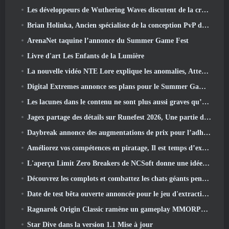
Les développeurs de Wuthering Waves discutent de la création de la séquence de combat Lahai-Roi Mech
Brian Holinka, Ancien spécialiste de la conception PvP de World Of Warcraft, Rejoint l’équipe MMO de League Of Legends
ArenaNet taquine l’annonce du Summer Game Fest
Livre d'art Les Enfants de la Lumière
La nouvelle vidéo NTE Lore explique les anomalies, Attendez, Et comment une organisation « secrète » suit tout cela
Digital Extremes annonce ses plans pour le Summer Game Fest
Les lacunes dans le contenu ne sont plus aussi graves qu’avant
Jagex partage des détails sur Runefest 2026, Une partie de la célébration du 25e anniversaire de RuneScape IP
Daybreak annonce des augmentations de prix pour l’adhésion VIP au Seigneur des Anneaux Online
Améliorez vos compétences en piratage, Il est temps d’explorer Night City dans Wuthering Waves
L'aperçu Limit Zero Breakers de NCSoft donne une idée de ce à quoi s'attendre du prochain test du prologue
Découvrez les complots et combattez les chats géants pendant votre temps libre dans la dernière mise à jour de Where Winds Meet
Date de test bêta ouverte annoncée pour le jeu d'extraction Dark Fantasy, Chasseur de Brume
Ragnarok Origin Classic ramène un gameplay MMORPG équitable et CBT ouvre ses portes en juin 4
Star Dive dans la version 1.1 Mise à jour