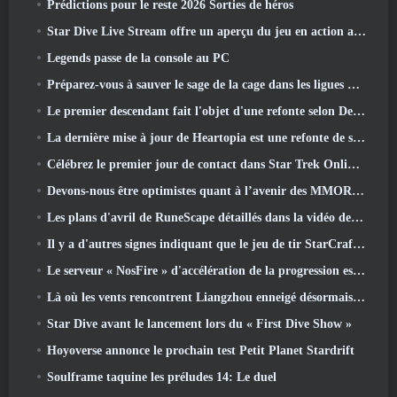
Prédictions pour le reste 2026 Sorties de héros
Star Dive Live Stream offre un aperçu du jeu en action avant son lancement
Legends passe de la console au PC
Préparez-vous à sauver le sage de la cage dans les ligues VI de Old School RuneScape: Pactes démoniaques
Le premier descendant fait l'objet d'une refonte selon Dev Stream
La dernière mise à jour de Heartopia est une refonte de style Alice au pays des merveilles
Célébrez le premier jour de contact dans Star Trek Online et gagnez une nouvelle version du Nobel Intel Battlecruiser
Devons-nous être optimistes quant à l’avenir des MMORPG?
Les plans d'avril de RuneScape détaillés dans la vidéo des développeurs
Il y a d'autres signes indiquant que le jeu de tir StarCraft en monde ouvert pourrait être une réalité
Le serveur « NosFire » d'accélération de la progression est désormais disponible dans NosTale
Là où les vents rencontrent Liangzhou enneigé désormais disponible avec la sortie de la version 1.5
Star Dive avant le lancement lors du « First Dive Show »
Hoyoverse annonce le prochain test Petit Planet Stardrift
Soulframe taquine les préludes 14: Le duel