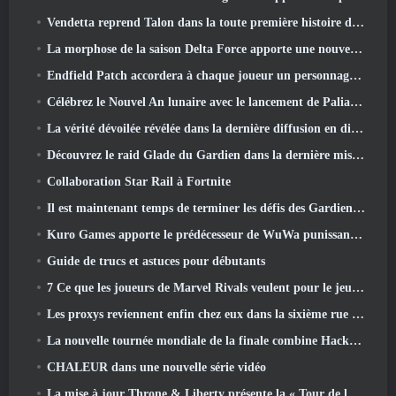
Vendetta reprend Talon dans la toute première histoire d'un an dans Overwatch (Pas de "2", Blizzard abandonne ça)
La morphose de la saison Delta Force apporte une nouvelle carte, Modes, Et améliorations demandées par les joueurs
Endfield Patch accordera à chaque joueur un personnage six étoiles gratuit de son choix
Célébrez le Nouvel An lunaire avec le lancement de Palia's Winter Wonder: Mise à jour du Nouvel An de Riffrocin
La vérité dévoilée révélée dans la dernière diffusion en direct
Découvrez le raid Glade du Gardien dans la dernière mise à jour de Guild Wars 2, à partir d'aujourd'hui
Collaboration Star Rail à Fortnite
Il est maintenant temps de terminer les défis des Gardiens de la Flamme sur Path of Exile pendant Legacy Of Phrecia
Kuro Games apporte le prédécesseur de WuWa punissant Grey Raven sur Steam
Guide de trucs et astuces pour débutants
7 Ce que les joueurs de Marvel Rivals veulent pour le jeu 2026
Les proxys reviennent enfin chez eux dans la sixième rue dans la version Zenless Zone Zero 2.6 Mise à jour
La nouvelle tournée mondiale de la finale combine Hackout et lasers orbitaux
CHALEUR dans une nouvelle série vidéo
La mise à jour Throne & Liberty présente la « Tour de la cupidité » générée aléatoirement