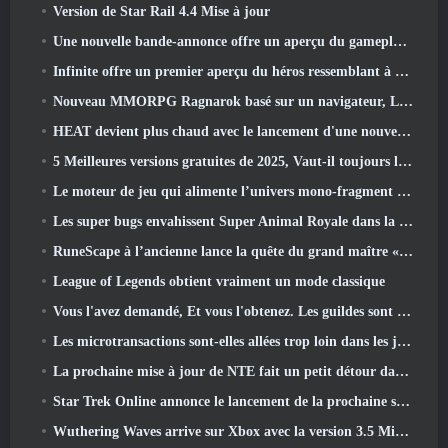
Version de Star Rail 4.4 Mise à jour
Une nouvelle bande-annonce offre un aperçu du gameplay de Silver Palace
Infinite offre un premier aperçu du héros ressemblant à une sirène à venir dans le printemps-été 2013: Lumière du soir
Nouveau MMORPG Ragnarok basé sur un navigateur, L'univers Ragnarok annoncé
HEAT devient plus chaud avec le lancement d'une nouvelle carte du désert
5 Meilleures versions gratuites de 2025, Vaut-il toujours la peine d'y jouer 2026?
Le moteur de jeu qui alimente l’univers mono-fragment d’Eve Online est désormais open source
Les super bugs envahissent Super Animal Royale dans la mise à jour « Super Natural »
RuneScape à l’ancienne lance la quête du grand maître « La Lune de sang se lève », Mettre fin à une série de quêtes de 20 ans
League of Legends obtient vraiment un mode classique
Vous l'avez demandé, Et vous l'obtenez. Les guildes sont maintenant disponibles dans Eterspire
Les microtransactions sont-elles allées trop loin dans les jeux gratuits?
La prochaine mise à jour de NTE fait un petit détour dans un jeu de table fantastique
Star Trek Online annonce le lancement de la prochaine saison « Undiscovered »
Wuthering Waves arrive sur Xbox avec la version 3.5 Mise à jour