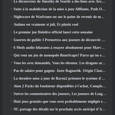
Le découvreur de Jimothy de Seattle a des liens avec ArenaNet, Alors bien sûr, ils l’ajoutent à Guild Wars 2
Suite à la malédiction de la mise à jour Allflame, Path Of Exile annonce plusieurs changements basés sur les commentaires
Nightwave de Warframe est sur le point de revenir de manière choquante
Aniimo est vraiment si joli, Et plutôt cool
Le premier jeu Hololive officiel lancé cette semaine
Guerres de guilde 3 Permettra aux joueurs de découvrir le monde de la Tyrie avant le réveil des dragons anciens
6 Mods audio hilarants à essayer absolument pour Marvel Rivals
Qui veut un jeu de monopole RuneScape? Parce qu'on est en route
Vous les avez demandés, Vous les obtenez. Les dragons arrivent sur Albion Online
Pas de salaire pour gagner. Juste Ragnarök. Origin Classic est lancé en juillet 23
La dernière mise à jour de Raven2 présente le système d'éveil des compétences, Donner aux joueurs plus de moyens d'améliorer leurs compétences
Aion 2 Packs du fondateur disponibles à l'achat, Complet avec cinq jours d'accès anticipé
Suivre les commentaires des joueurs, Les joueurs de League Of Legends Classic n’auront pas à payer pour les skins classiques
Huit jeux gratuits que vous avez probablement négligés et qui font partie du Train Fest de Steam
NC partage des détails sur le prochain accès anticipé d’Aion 2