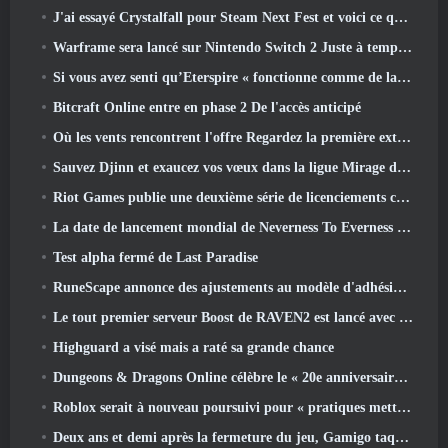
J'ai essayé Crystalfall pour Steam Next Fest et voici ce que j'ai appris
Warframe sera lancé sur Nintendo Switch 2 Juste à temps pour la prochaine mise à jour majeure, Le graphiste de l'ombre
Si vous avez senti qu’Eterspire « fonctionne comme de la merde », Le directeur créatif dit que ce n’est plus le cas
Bitcraft Online entre en phase 2 De l'accès anticipé
Où les vents rencontrent l'offre Regardez la première extension majeure de Hexi Live Stream
Sauvez Djinn et exaucez vos vœux dans la ligue Mirage de Path Of Exile
Riot Games publie une deuxième série de licenciements ce mois-ci
La date de lancement mondial de Neverness To Everness révélée
Test alpha fermé de Last Paradise
RuneScape annonce des ajustements au modèle d'adhésion Premier pour tenir compte des modifications récentes apportées au MMORPG
Le tout premier serveur Boost de RAVEN2 est lancé avec la mise à jour d'aujourd'hui
Highguard a visé mais a raté sa grande chance
Dungeons & Dragons Online célèbre le « 20e anniversaire de Natural » avec une quête spéciale et des récompenses
Roblox serait à nouveau poursuivi pour « pratiques mettant en danger et exploitant des enfants »
Deux ans et demi après la fermeture du jeu, Gamigo taquine le retour du MMO médiéval Glory Victis