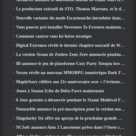
Le producteur exécutif de STO, Thomas Marrone, et le directeur créatif de Neverwinter, Randy Mosiondz, discutent des jeux et de l'avenir de Cryptic.
Nouvelle variante du mode Escarmouche introduite dans le dernier acte de Valorant
Vous pouvez pré-installer Neverness To Everness maintenant
Comment contrer tous les héros stratèges
Digital Extremes révèle le dernier chapitre narratif de Warframe avec un nouveau short d'anime
La version Steam de Zenless Zone Zero annoncée pendant la version 2.8 Programme spécial
ID annonce le jeu de plateforme Cozy Party Totopia lors de la vitrine Xbox, Lance le recrutement bêta
Nexon révèle un nouveau MMORPG isométrique Dark Fantasy, Braises des sans couronne
MapleStory célèbre son 21e anniversaire avec « l’événement de l’Université Maple »
Jouez à Season Echo de Delta Force maintenant
6 Jeux gratuits à découvrir pendant le Steam Medieval Fest
Netmarble annonce la pré-inscription pour la version mondiale du MMORPG de science-fiction RF Online Next
Singularity Six offre un aperçu de la prochaine grande mise à jour de Palia The Royal Highlands
NCSoft annonce Aion 2 Lancement prévu dans l’Ouest cette année