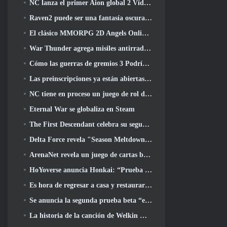
NC lanza el primer Aion global 2 Vídeo para desarrolladores, Compartir detalles sobre el juego
Raven2 puede ser una fantasía oscura, Pero eso no detiene la diversión del verano
El clásico MMORPG 2D Angels Online global se lanza hoy
War Thunder agrega misiles antirradiación y medidas de soporte electrónico en la actualización de caballería pesada
Cómo las guerras de gremios 3 Podría estar buscando innovar en el espacio MMO
Las preinscripciones ya están abiertas para MIRESI de Smilegate: Futuro invisible
NC tiene en proceso un juego de rol de Magical Girl con un estilo artístico inspirado en el anime de los 90
Eternal War se globaliza en Steam
The First Descendant celebra su segundo aniversario con Descendant Fest 2026 Arroyo
Delta Force revela "Season Meltdown", Anuncia la colaboración de Rainbow Six Siege
ArenaNet revela un juego de cartas basado en Guild Wars, Atado a la niebla
HoYoverse anuncia Honkai: “Prueba de evolución” del anime Nexus
Es hora de regresar a casa y restaurar el dichoso retiro donde se encuentran los vientos
Se anuncia la segunda prueba beta “exclusiva” para los tomadores de tiempo del shooter de supervivencia en equipo
La historia de la canción de Welkin Moon de Genshin Impact llega y termina.. en la luna