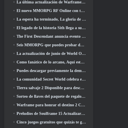
La última actualización de Warframe celebra a todos los papás espaciales
El nuevo MMORPG RF Online con temática mecánica de Netmarble se lanza a nivel mundial
La espera ha terminado, La gloria de los derrotados ha regresado
El legado de la historia Sith llega a su conclusión hoy en la última actualización de SWTOR
The First Descendant anuncia evento de colaboración EVANGELION
Seis MMORPG que puedes probar durante Steam Next Fest
La actualización de junio de World Of Warships celebra el Día de la Independencia de EE. UU. con una nueva campaña narrativa
Como fanático de lo arcano, Aquí está 5 Cosas que quiero ver del MMO de Riot
Puedes descargar previamente la demostración de Steam Next Fest de Embers Of The Uncrowned Tomorrow
La comunidad Secret World celebra el 14º aniversario con un misterio que deberán resolver juntos
Tierra salvaje 2 Disponible para descargar gratis (y mantener) Por tiempo limitado
Sorteo de llaves del paquete de regalo Crystal Saga Nova
Warframe para honrar el destino 2 Con título y actividad especial en el juego
Preludios de Soulframe 15 Actualizar botín y pesca
Cinco juegos gratuitos que quizás te guste probar durante el Bullet Fest