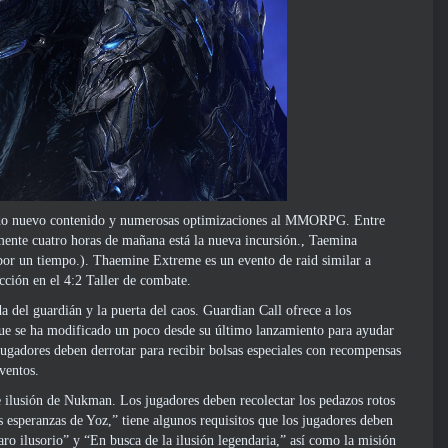
endo nuevo contenido y numerosas optimizaciones al MMORPG. Entre
mente cuatro horas de mañana está la nueva incursión., Taemina
 por un tiempo.). Thaemine Extreme es un evento de raid similar a
cción en el 4:2 Taller de combate.
a del guardián y la puerta del caos. Guardian Call ofrece a los
que se ha modificado un poco desde su último lanzamiento para ayudar
ugadores deben derrotar para recibir bolsas especiales con recompensas
ventos.
e ilusión de Nukman. Los jugadores deben recolectar los pedazos rotos
s esperanzas de Yoz,” tiene algunos requisitos que los jugadores deben
ro ilusorio” y “En busca de la ilusión legendaria,” así como la misión