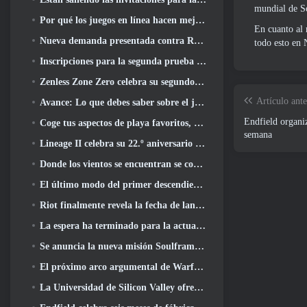
mundial de S
Por qué los juegos en línea hacen mejor anime que el anime hace juegos
En cuanto al 
Nueva demanda presentada contra Roblox en Oregon alegando un incidente de preparación infantil
todo esto en
Inscripciones para la segunda prueba cerrada mundial de Global MapleStory Classic
Zenless Zone Zero celebra su segundo aniversario ofreciendo a los jugadores la posibilidad de elegir un agente de rango S gratuito
Artículo ante
Avance: Lo que debes saber sobre el juego de recolección de criaturas de HoYoverse, Honkai: Alma de enlace
Endfield organiz
Coge tus aspectos de playa favoritos, Los juegos de verano han regresado a Overwatch
semana
Lineage II celebra su 22.º aniversario con un álbum en vinilo de edición coleccionista
Donde los vientos se encuentran se convierte en una versión “Eastern Steampunk” 2.0
El último modo del primer descendiente reúne las difíciles batallas de intercepción del vacío y las profundidades
Riot finalmente revela la fecha de lanzamiento del modo clásico de League Of Legends
La espera ha terminado para la actualización de alojamiento para grandes jugadores de RuneScape
Se anuncia la nueva misión Soulframe Fable
El próximo arco argumental de Warframe lleva a los jugadores a un mapa estelar completamente nuevo, El sistema Tau
La Universidad de Silicon Valley ofrece becas para juegos y algunos de los requisitos son interesantes