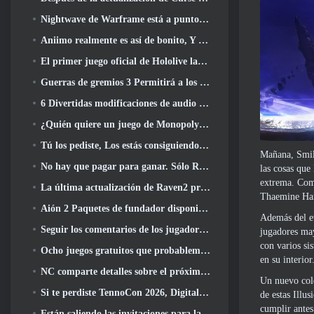
Nightwave de Warframe está a punto de regresar de una manera impactante
Aniimo realmente es así de bonito, Y bastante relajado
El primer juego oficial de Hololive lanzado esta semana
Guerras de gremios 3 Permitirá a los jugadores experimentar el mundo de Tyria antes de que los dragones ancianos despertaran
6 Divertidas modificaciones de audio que debes probar para Marvel Rivals
¿Quién quiere un juego de Monopoly RuneScape?? Porque uno está en camino
Tú los pediste, Los estás consiguiendo. Los dragones están llegando a Albion Online
Mañana, Smil
No hay que pagar para ganar. Sólo Ragnarök. Origin Classic se lanza en julio 23
las cosas que
extrema. Como
La última actualización de Raven2 presenta el sistema de despertar de habilidades, Brindar a los jugadores más formas de mejorar sus habilidades
Thaemine Hard
Aión 2 Paquetes de fundador disponibles para su compra, Completo con cinco días de acceso anticipado
Además del ev
Seguir los comentarios de los jugadores, Los jugadores de League Of Legends Classic no tendrán que pagar por máscaras clásicas
jugadores may
con varios si
Ocho juegos gratuitos que probablemente pasaste por alto y que forman parte del Train Fest de Steam
en su interio
NC comparte detalles sobre el próximo acceso anticipado de Aion 2
Un nuevo cole
Si te perdiste TennoCon 2026, Digital Extremes comparte todos los paneles
de estas Illu
cumplir antes
Están saliendo las invitaciones para la prueba de “dicotomía” de Silver Palace