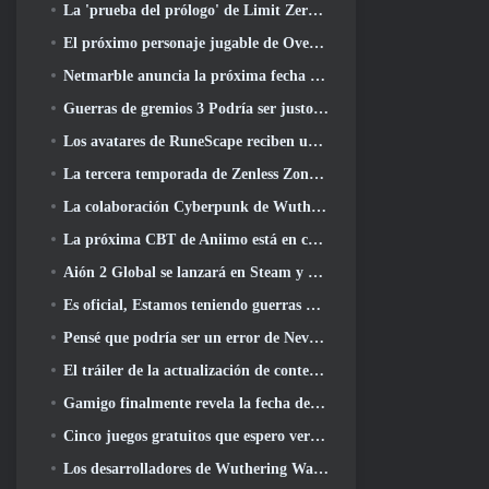
La 'prueba del prólogo' de Limit Zero Breakers comienza hoy
El próximo personaje jugable de Overwatch parece ser un jefe criminal cyborg con exceso de trabajo
Netmarble anuncia la próxima fecha de lanzamiento global de RF Online
Guerras de gremios 3 Podría ser justo lo que la industria de los MMO necesita ahora mismo
Los avatares de RuneScape reciben una revisión en la mayor actualización visual del juego en los últimos diez años
La tercera temporada de Zenless Zone Zero comienza con un viaje a una isla Bangboo en el cielo, Y a la plataforma Steam
La colaboración Cyberpunk de Wuthering Waves es exactamente lo que quiero de mis eventos cruzados de videojuegos
La próxima CBT de Aniimo está en camino... Y, Tenemos una ventana de lanzamiento oficial
Aión 2 Global se lanzará en Steam y Purple a finales de este año
Es oficial, Estamos teniendo guerras de gremios 3
Pensé que podría ser un error de Neverness To Everness tener el evento Porsche Collab Gacha tan temprano, Pero me equivoqué
El tráiler de la actualización de contenido final de Destiny 2 es un grito de guerra
Gamigo finalmente revela la fecha del regreso de Gloria Victis, ¿Sobrevivirá la segunda vez??
Cinco juegos gratuitos que espero ver durante el Summer Game Fest
Los desarrolladores de Wuthering Waves discuten la creación de la secuencia de batalla Lahai-Roi Mech