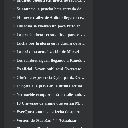
Endfield celebra seis meses de fábricas y tirolesas durante su próxima actualización
Se anuncia la prueba beta cerrada de la tercera etapa de las batallas de infantería de Of War Thunder
El nuevo tráiler de Aniimo llega con el lanzamiento de la última prueba beta cerrada
Las cosas se vuelven un poco retro en la temporada final 11 Actualizar
La prueba beta cerrada final para el shooter F2P Sudden Attack Zero Point de Nexon comenzó hoy
Lucha por la gloria en la guerra de servidores de Lineage II
La próxima actualización de Marvel Rivals lleva la lucha a los dioses
Los cambios siguen llegando a RuneScape. Esta vez es vivienda para jugadores
Es oficial, Nexon publicará Overwatch en Corea del Sur en el futuro
Obtén la experiencia Cyberpunk, Completo con ciberpsicosis, En el próximo evento cruzado de Apex Legends
Dirígete a la playa en la última actualización de Palia
Netmarble comparte más detalles sobre el próximo juego de nivelación en solitario, Nivelación en solitario: KARMA en la Anime Expo
10 Universos de anime que serían MMO increíbles
EverQuest anuncia la fecha de apertura del segundo 2026 Servidor de expansión con bloqueo de tiempo
Versión de Star Rail 4.4 Actualizar