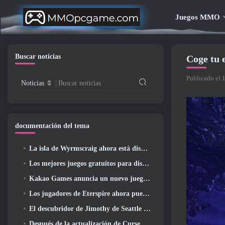
Juegos MMO
Buscar noticias
Coge tu 
Publicado el 
Noticias
Buscar noticias
documentación del tema
La isla de Wyrmscraig ahora está disponible para explorar en RuneScape de la vieja escuela
Los mejores juegos gratuitos para disfrutar con tu equipo (2026)
Kakao Games anuncia un nuevo juego de rol de acción, doncella guardiana
Los jugadores de Eterspire ahora pueden viajar un poco en el tiempo... como regalo
El descubridor de Jimothy de Seattle tiene vínculos con ArenaNet, Por supuesto que lo agregarán a Guild Wars 2
Después de la actualización de Curse Of The Allflame, Path Of Exile anuncia varios cambios según los comentarios