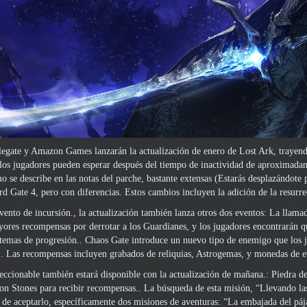
egate y Amazon Games lanzarán la actualización de enero de Lost Ark, tray
 los jugadores pueden esperar después del tiempo de inactividad de aproximada
 se describe en las notas del parche, bastante extensas (Estarás desplazándote
 Gate 4, pero con diferencias. Estos cambios incluyen la adición de la resurre
ento de incursión., la actualización también lanza otros dos eventos: La llamad
ores recompensas por derrotar a los Guardianes, y los jugadores encontrarán 
stemas de progresión.. Chaos Gate introduce un nuevo tipo de enemigo que los j
r.. Las recompensas incluyen grabados de reliquias, Astrogemas, y monedas de e
ccionable también estará disponible con la actualización de mañana.: Piedra d
sion Stones para recibir recompensas.. La búsqueda de esta misión, “Llevando la
 de aceptarlo, específicamente dos misiones de aventuras: “La embajada del pája