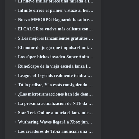
El nuevo tráiler ofrece una mirada a la jugabilidad en Silver Palace
Infinite ofrece el primer vistazo al héroe con forma de sirena que llegará en SS13: Recuperación de la vista
Nuevo MMORPG Ragnarok basado en navegador, Se anuncia el universo Ragnarok
El CALOR se vuelve más caliente con el lanzamiento de un nuevo mapa del desierto
5 Los mejores lanzamientos gratuitos para jugar desde 2025, ¿Todavía vale la pena jugar? 2026?
El motor de juego que impulsa el universo de un solo fragmento de Eve Online ahora es de código abierto
Los súper bichos invaden Super Animal Royale en la actualización 'Super Natural'
RuneScape de la vieja escuela lanza la misión Gran Maestro 'The Blood Moon Rises', Poniendo fin a una línea de búsqueda de 20 años
League of Legends realmente tendrá un modo clásico
Tú lo pediste, Y lo estás consiguiendo. Los gremios ahora están disponibles en Eterspire
¿Las microtransacciones han ido demasiado lejos en los juegos gratuitos??
La próxima actualización de NTE da un paso atrás hacia un juego de mesa de fantasía
Star Trek Online anuncia el lanzamiento de la próxima temporada “Undiscovered”
Wuthering Waves llegará a Xbox junto con la versión 3.5 Actualizar
Los creadores de Tibia anuncian una nueva prueba del MMORPG de zombis de la vieja escuela, Persistir en línea