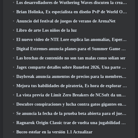
Los desarrolladores de Wuthering Waves discuten la creación de la secuencia de batalla Lahai-Roi Mech
Brian Holinka, Ex especialista en diseño PvP de World Of Warcraft, Se une al equipo MMO de League Of Legends
Anuncio del festival de juegos de verano de ArenaNet
Libro de arte Los niños de la luz
El nuevo vídeo de NTE Lore explica las anomalías, Esperar, Y cómo una organización "secreta" lo rastrea todo
Digital Extremes anuncia planes para el Summer Game Fest
Las brechas de contenido no son tan malas como solían ser
Jagex comparte detalles sobre Runefest 2026, Una parte de la celebración del 25 aniversario de RuneScape IP
Daybreak anuncia aumentos de precios para la membresía VIP de Lord Of The Rings Online
Mejora tus habilidades de piratería, Es hora de explorar Night City en Wuthering Waves
La vista previa de Limit Zero Breakers de NCSoft da una idea de qué esperar de la próxima prueba del prólogo
Descubre conspiraciones y lucha contra gatos gigantes en tu tiempo de inactividad en la última actualización de Where Winds Meet
Se anuncia la fecha de la prueba beta abierta para el juego Dark Fantasy Extraction, Cazador de la niebla
Ragnarok Origin Classic trae de vuelta una jugabilidad MMORPG justa y CBT abre en junio 4
Buceo estelar en la versión 1.1 Actualizar