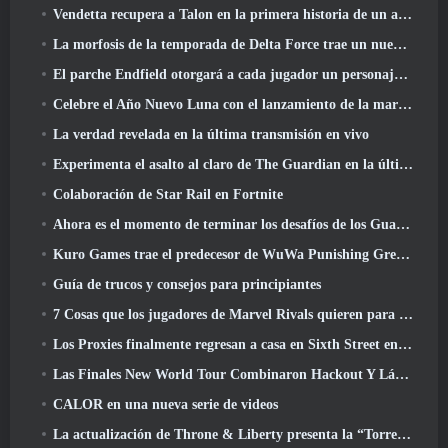
Vendetta recupera a Talon en la primera historia de un año de duración en Overwatch (Sin "2", Blizzard está dejando eso)
La morfosis de la temporada de Delta Force trae un nuevo mapa, Modos, Y mejoras solicitadas por los jugadores
El parche Endfield otorgará a cada jugador un personaje gratuito de seis estrellas de su elección
Celebre el Año Nuevo Luna con el lanzamiento de la maravilla invernal de Palia: Actualización de Año Nuevo de Riffrocin
La verdad revelada en la última transmisión en vivo
Experimenta el asalto al claro de The Guardian en la última actualización de Guild Wars 2 que comienza hoy
Colaboración de Star Rail en Fortnite
Ahora es el momento de terminar los desafíos de los Guardianes de la Llama en Path Of Exile durante Legacy Of Phrecia
Kuro Games trae el predecesor de WuWa Punishing Grey Raven a Steam
Guía de trucos y consejos para principiantes
7 Cosas que los jugadores de Marvel Rivals quieren para el juego 2026
Los Proxies finalmente regresan a casa en Sixth Street en la versión de Zenless Zone Zero 2.6 Actualizar
Las Finales New World Tour Combinaron Hackout Y Láseres Orbitales
CALOR en una nueva serie de videos
La actualización de Throne & Liberty presenta la “Torre de la codicia” generada aleatoriamente