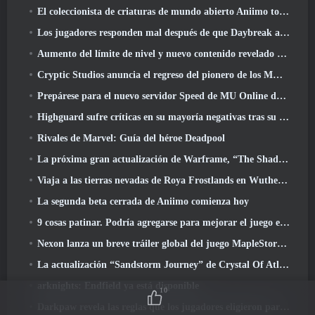
El coleccionista de criaturas de mundo abierto Aniimo toca las notas correctas
Los jugadores responden mal después de que Daybreak anunciara planes para saltarse las hojas de ruta de EverQuest y EQ2
Aumento del límite de nivel y nuevo contenido revelado en Phantasy Star Online 2: Corriente de onda titular de NGS
Cryptic Studios anuncia el regreso del pionero de los MMO Jack Emmert como director ejecutivo
Prepárese para el nuevo servidor Speed ​​de MU Online durante el evento previo
Highguard sufre críticas en su mayoría negativas tras su lanzamiento
Rivales de Marvel: Guía del héroe Deadpool
La próxima gran actualización de Warframe, “The Shadowgrapher” llegará en marzo
Viaja a las tierras nevadas de Roya Frostlands en Wuthering Waves Próxima versión 3.1
La segunda beta cerrada de Aniimo comienza hoy
9 cosas patinar. Podría agregarse para mejorar el juego en 2026
Nexon lanza un breve tráiler global del juego MapleStory Classic World
La actualización “Sandstorm Journey” de Crystal Of Atlan eleva el límite de nivel a 70
arknights: Endfield ya está disponible
10
Darkpaw revela las reglas que los jugadores eligieron para el próximo servidor Frostreaver de EverQuest