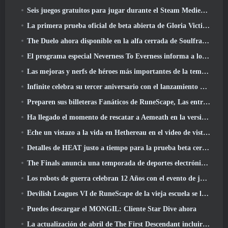
Seis juegos gratuitos para jugar durante el Steam Medieval Fest
La primera prueba oficial de beta abierta de Gloria Victis comienza hoy
The Duelo ahora disponible en la alfa cerrada de Soulframe
El programa especial Neverness To Everness informa a los jugadores qué esperar en los lanzamientos
Las mejoras y nerfs de héroes más importantes de la temporada 7.5
Infinite celebra su tercer aniversario con el lanzamiento de Lunaria SS12 hoy
Preparen sus billeteras Fanáticos de RuneScape, Las entradas para RuneFest están a punto de salir a la venta
Ha llegado el momento de rescatar a Aemeath en la versión de Wuthering Waves 3.3 Actualizar
Eche un vistazo a la vida en Hethereau en el video de vista previa del juego de lanzamiento de Neverness To Everness
Detalles de HEAT justo a tiempo para la prueba beta cerrada
The Finals anuncia una temporada de deportes electrónicos de 200.000 dólares
Los robots de guerra celebran 12 Años con el evento de juegos robóticos marcianos
Devilish Leagues VI de RuneScape de la vieja escuela se lanza hoy
Puedes descargar el MONGIL: Cliente Star Dive ahora
La actualización de abril de The First Descendant incluirá la versión Beta del nuevo contenido del juego final