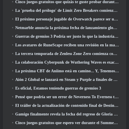
Cinco juegos gratuitos que quizás te guste probar durante el Bullet Fest
La 'prueba del prólogo' de Limit Zero Breakers comienza hoy
El próximo personaje jugable de Overwatch parece ser un jefe criminal cyborg con exceso de trabajo
Netmarble anuncia la próxima fecha de lanzamiento global de RF Online
Guerras de gremios 3 Podría ser justo lo que la industria de los MMO necesita ahora mismo
Los avatares de RuneScape reciben una revisión en la mayor actualización visual del juego en los últimos diez años
La tercera temporada de Zenless Zone Zero comienza con un viaje a una isla Bangboo en el cielo, Y a la plataforma Steam
La colaboración Cyberpunk de Wuthering Waves es exactamente lo que quiero de mis eventos cruzados de videojuegos
La próxima CBT de Aniimo está en camino... Y, Tenemos una ventana de lanzamiento oficial
Aión 2 Global se lanzará en Steam y Purple a finales de este año
Es oficial, Estamos teniendo guerras de gremios 3
Pensé que podría ser un error de Neverness To Everness tener el evento Porsche Collab Gacha tan temprano, Pero me equivoqué
El tráiler de la actualización de contenido final de Destiny 2 es un grito de guerra
Gamigo finalmente revela la fecha del regreso de Gloria Victis, ¿Sobrevivirá la segunda vez??
Cinco juegos gratuitos que espero ver durante el Summer Game Fest