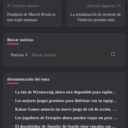
Artículo anterior
Artículo siguiente
Deadpool de Marvel Rivals es
La actualización de invierno de
una triple amenaza
Vindictus presenta sistemas
para facilitar la progresión de
los jugadores
Buscar noticias
Noticias
Buscar noticias
documentación del tema
La isla de Wyrmscraig ahora está disponible para explorar en RuneScape de la vieja escuela
Los mejores juegos gratuitos para disfrutar con tu equipo (2026)
Kakao Games anuncia un nuevo juego de rol de acción, doncella guardiana
Los jugadores de Eterspire ahora pueden viajar un poco en el tiempo... como regalo
El descubridor de Jimothy de Seattle tiene vínculos con ArenaNet, Por supuesto que lo agregarán a Guild Wars 2