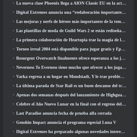
La nueva clase Phoenix llega a AION Classic EU en la actualización 'Ignite'
Digital Extremes anuncia una “reelaboración importante” del sistema de progresión del jugador de Soulframe
Las mejoras y nerfs de héroes más importantes de la temporada 6.5
Las plantillas de moda de Guild Wars 2 se están rediseñando según los comentarios de los jugadores
La primera colaboración de Heartopia trae la magia de la amistad de My Little Pony
Torneo irreal 2004 está disponible para jugar gratis y Epic no demandará a nadie por ello
Resurgent Overwatch finalmente ofrece esperanza a los jugadores
Neverness To Everness tiene mucho que ofrecer a los jugadores, particularmente divertido
Varka regresa a su hogar en Mondstadt, Y le trae problemas en la actualización Luna V de Genshin Impact
La última parada de Star Rail es un buen descanso del trauma
Apenas dos semanas después del lanzamiento de Highguard, Wildlight Entertainment anuncia despidos
Celebre el Año Nuevo Lunar en la final con el regreso del 'Modo Bank It'
Last Paradise anuncia fecha de prueba alfa cerrada
Genshin Impact anuncia el programa especial Luna V
Digital Extremes ha preparado algunas novedades interesantes para celebrar el Año Nuevo Lunar en Warframe