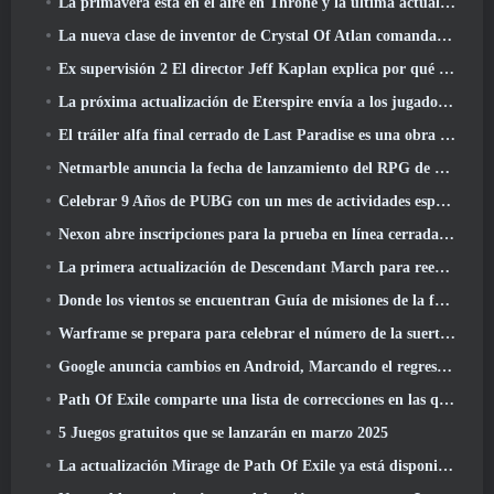
La primavera está en el aire en Throne y la última actualización de Liberty
La nueva clase de inventor de Crystal Of Atlan comanda a los Magitech Mechs en la batalla
Ex supervisión 2 El director Jeff Kaplan explica por qué dejó a Blizzard
La próxima actualización de Eterspire envía a los jugadores a las minas enanas
El tráiler alfa final cerrado de Last Paradise es una obra de arte pequeña pero aterradora
Netmarble anuncia la fecha de lanzamiento del RPG de acción para domesticar monstruos Mongil: Buceo estelar
Celebrar 9 Años de PUBG con un mes de actividades especiales
Nexon abre inscripciones para la prueba en línea cerrada de abril de MapleStory Classic World
La primera actualización de Descendant March para reequilibrar el Sharen y presentar contenido nuevo
Donde los vientos se encuentran Guía de misiones de la fortaleza de Whitecrown
Warframe se prepara para celebrar el número de la suerte 13 Con eventos de aniversario
Google anuncia cambios en Android, Marcando el regreso de Fortnite a Play Store
Path Of Exile comparte una lista de correcciones en las que se está trabajando después del lanzamiento de Mirage
5 Juegos gratuitos que se lanzarán en marzo 2025
La actualización Mirage de Path Of Exile ya está disponible