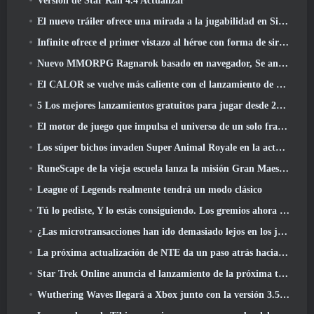
Versión de Star Rail 4.4 Actualizar
El nuevo tráiler ofrece una mirada a la jugabilidad en Silver Palace
Infinite ofrece el primer vistazo al héroe con forma de sirena que llegará en SS13: Recuperación de la vista
Nuevo MMORPG Ragnarok basado en navegador, Se anuncia el universo Ragnarok
El CALOR se vuelve más caliente con el lanzamiento de un nuevo mapa del desierto
5 Los mejores lanzamientos gratuitos para jugar desde 2025, ¿Todavía vale la pena jugar? 2026?
El motor de juego que impulsa el universo de un solo fragmento de Eve Online ahora es de código abierto
Los súper bichos invaden Super Animal Royale en la actualización 'Super Natural'
RuneScape de la vieja escuela lanza la misión Gran Maestro 'The Blood Moon Rises', Poniendo fin a una línea de búsqueda de 20 años
League of Legends realmente tendrá un modo clásico
Tú lo pediste, Y lo estás consiguiendo. Los gremios ahora están disponibles en Eterspire
¿Las microtransacciones han ido demasiado lejos en los juegos gratuitos??
La próxima actualización de NTE da un paso atrás hacia un juego de mesa de fantasía
Star Trek Online anuncia el lanzamiento de la próxima temporada “Undiscovered”
Wuthering Waves llegará a Xbox junto con la versión 3.5 Actualizar