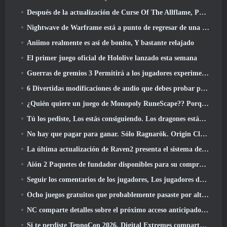
Después de la actualización de Curse Of The Allflame, Path Of Exile anuncia varios cambios según los comentarios
Nightwave de Warframe está a punto de regresar de una manera impactante
Aniimo realmente es así de bonito, Y bastante relajado
El primer juego oficial de Hololive lanzado esta semana
Guerras de gremios 3 Permitirá a los jugadores experimentar el mundo de Tyria antes de que los dragones ancianos despertaran
6 Divertidas modificaciones de audio que debes probar para Marvel Rivals
¿Quién quiere un juego de Monopoly RuneScape?? Porque uno está en camino
Tú los pediste, Los estás consiguiendo. Los dragones están llegando a Albion Online
No hay que pagar para ganar. Sólo Ragnarök. Origin Classic se lanza en julio 23
La última actualización de Raven2 presenta el sistema de despertar de habilidades, Brindar a los jugadores más formas de mejorar sus habilidades
Aión 2 Paquetes de fundador disponibles para su compra, Completo con cinco días de acceso anticipado
Seguir los comentarios de los jugadores, Los jugadores de League Of Legends Classic no tendrán que pagar por máscaras clásicas
Ocho juegos gratuitos que probablemente pasaste por alto y que forman parte del Train Fest de Steam
NC comparte detalles sobre el próximo acceso anticipado de Aion 2
Si te perdiste TennoCon 2026, Digital Extremes comparte todos los paneles