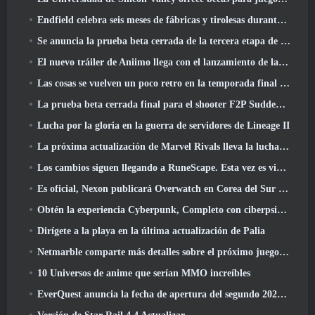
Endfield celebra seis meses de fábricas y tirolesas durante su próxima actualización
Se anuncia la prueba beta cerrada de la tercera etapa de las batallas de infantería de Of War Thunder
El nuevo tráiler de Aniimo llega con el lanzamiento de la última prueba beta cerrada
Las cosas se vuelven un poco retro en la temporada final 11 Actualizar
La prueba beta cerrada final para el shooter F2P Sudden Attack Zero Point de Nexon comenzó hoy
Lucha por la gloria en la guerra de servidores de Lineage II
La próxima actualización de Marvel Rivals lleva la lucha a los dioses
Los cambios siguen llegando a RuneScape. Esta vez es vivienda para jugadores
Es oficial, Nexon publicará Overwatch en Corea del Sur en el futuro
Obtén la experiencia Cyberpunk, Completo con ciberpsicosis, En el próximo evento cruzado de Apex Legends
Dirígete a la playa en la última actualización de Palia
Netmarble comparte más detalles sobre el próximo juego de nivelación en solitario, Nivelación en solitario: KARMA en la Anime Expo
10 Universos de anime que serían MMO increíbles
EverQuest anuncia la fecha de apertura del segundo 2026 Servidor de expansión con bloqueo de tiempo