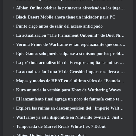
Albion Online celebra la primavera ofreciendo a los jugadores una linda montura de conejito
Black Desert Mobile ahora tiene un iniciador para PC
Punto ciego antes de salir del acceso anticipado
La actualización “The Firmament Unbound” de Duet Night Abyss concluye la historia de Huaxu
Voruna Prime de Warframe es tan espeluznante que consiguió su propio tráiler de Red Band
Epic Games solo puede culparse a sí mismo por los problemas recientes
La próxima actualización de Eterspire amplía las minas enanas y ofrece una revisión completa del combate contra jefes
La actualización Luna VI de Genshin Impact nos lleva a ese lugar del que Mondstadt sigue hablando pero que nunca hemos visto
Mapas y modos de HEAT en el último vídeo de “Foundations”
Kuro anuncia la versión para Xbox de Wuthering Waves
El lanzamiento final agrega un poco de fantasía como temporada 10 Lanzamientos
Explora las ruinas en descomposición del "Imperio Walthen" en la próxima gran actualización de RAVEN2
Warframe ya está disponible en Nintendo Switch 2, Justo a tiempo para el lanzamiento de Shadowgrapher
Temporada de Marvel Rivals White Fox 7 Debut
Albion Online llegará a Xbox en abril