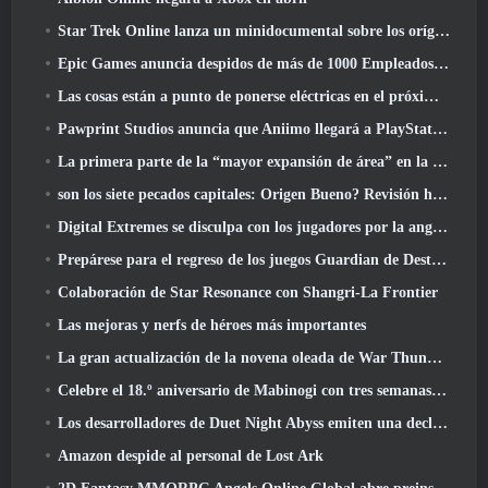
Star Trek Online lanza un minidocumental sobre los orígenes de la Federación para celebrar el 16º aniversario
Epic Games anuncia despidos de más de 1000 Empleados, Citando "Descenso en el compromiso de Fortnite"
Las cosas están a punto de ponerse eléctricas en el próximo evento Aftershock de Apex Legends
Pawprint Studios anuncia que Aniimo llegará a PlayStation 5 Y la tienda de Epic Games en los lanzamientos
La primera parte de la “mayor expansión de área” en la historia de RuneScape se lanza hoy
son los siete pecados capitales: Origen Bueno? Revisión honesta
Digital Extremes se disculpa con los jugadores por la angustia causada por las “invitaciones nefastas” en Warframe
Prepárese para el regreso de los juegos Guardian de Destiny 2
Colaboración de Star Resonance con Shangri-La Frontier
Las mejoras y nerfs de héroes más importantes
La gran actualización de la novena oleada de War Thunder mejora el aspecto de las batallas navales con imágenes acuáticas mejoradas
Celebre el 18.º aniversario de Mabinogi con tres semanas de eventos y recompensas
Los desarrolladores de Duet Night Abyss emiten una declaración oficial sobre un reciente incidente de malware después de la actualización del juego
Amazon despide al personal de Lost Ark