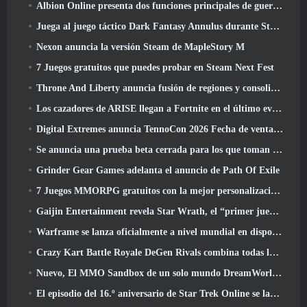
Albion Online presenta dos funciones principales de guerra de facciones en la actualización Realm Divided Part II
Juega al juego táctico Dark Fantasy Annulus durante Steam Next Fest
Nexon anuncia la versión Steam de MapleStory M
7 Juegos gratuitos que puedes probar en Steam Next Fest
Throne And Liberty anuncia fusión de regiones y consolidación de servidores
Los cazadores de ARISE llegan a Fortnite en el último evento de colaboración
Digital Extremes anuncia TennoCon 2026 Fecha de venta de entradas
Se anuncia una prueba beta cerrada para los que toman tiempo en juegos de disparos en tercera persona
Grinder Gear Games adelanta el anuncio de Path Of Exile
7 Juegos MMORPG gratuitos con la mejor personalización de personajes
Gaijin Entertainment revela Star Wrath, el “primer juego de acción de extracción espacial”
Warframe se lanza oficialmente a nivel mundial en dispositivos Android
Crazy Kart Battle Royale DeGen Rivals combina todas las cosas que probablemente no sabías que querías combinadas
Nuevo, El MMO Sandbox de un solo mundo DreamWorld llegará al acceso anticipado de Steam
El episodio del 16.º aniversario de Star Trek Online se lanza como parte de la actualización "Corrupción"