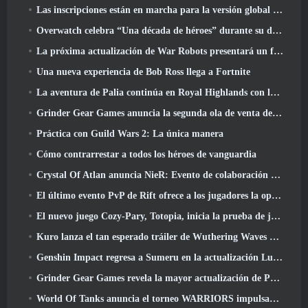
Las inscripciones están en marcha para la versión global de la 'Prueba de prólogo' de Limit Zero Breakers de NCSoft
Overwatch celebra “Una década de héroes” durante su décimo aniversario
La próxima actualización de War Robots presentará un francotirador inspirado en Lovecraft
Una nueva experiencia de Bob Ross llega a Fortnite
La aventura de Palia continúa en Royal Highlands con la actualización de hoy
Grinder Gear Games anuncia la segunda ola de venta de entradas para ExileCon
Práctica con Guild Wars 2: La única manera
Cómo contrarrestar a todos los héroes de vanguardia
Crystal Of Atlan anuncia NieR: Evento de colaboración de autómatas
El último evento PvP de Rift ofrece a los jugadores la oportunidad de ganar hasta 4000 Créditos y un nuevo título
El nuevo juego Cozy-Pary, Totopia, inicia la prueba de juego beta cerrada
Kuro lanza el tan esperado tráiler de Wuthering Waves Cyberpunk: Cruce de Edgerunners
Genshin Impact regresa a Sumeru en la actualización Luna VII
Grinder Gear Games revela la mayor actualización de Path Of Exile II hasta el momento, El regreso de los antiguos
World Of Tanks anuncia el torneo WARRIORS impulsado por la comunidad