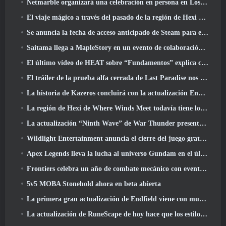
Netmarble organizará una celebración en persona en Los Ángeles. Antes de los siete pecados capitales: Lanzamiento de origen
El viaje mágico a través del pasado de la región de Hexi comienza donde los vientos se encuentran hoy
Se anuncia la fecha de acceso anticipado de Steam para el ARPG Crystalfall de Steampunk
Saitama llega a MapleStory en un evento de colaboración con One-Punch Man
El último vídeo de HEAT sobre “Fundamentos” explica cómo trabajan juntos los agentes y los tanques
El tráiler de la prueba alfa cerrada de Last Paradise nos recuerda cómo es realmente sobrevivir al Apocalipsis zombi
La historia de Kazeros concluirá con la actualización Ends Of The Abyss de Lost Ark
La región de Hexi de Where Winds Meet todavía tiene lo que los jugadores aman y al mismo tiempo es una experiencia única
La actualización “Ninth Wave” de War Thunder presenta aviones de rango IX
Wildlight Entertainment anuncia el cierre del juego gratuito Hero Shooter Highguard
Apex Legends lleva la lucha al universo Gundam en el último evento cruzado
Frontiers celebra un año de combate mecánico con eventos de aniversario
5v5 MOBA Stonehold ahora en beta abierta
La primera gran actualización de Endfield viene con muchas optimizaciones
La actualización de RuneScape de hoy hace que los estilos de combate originales del MMORPG sean más fáciles de aprender