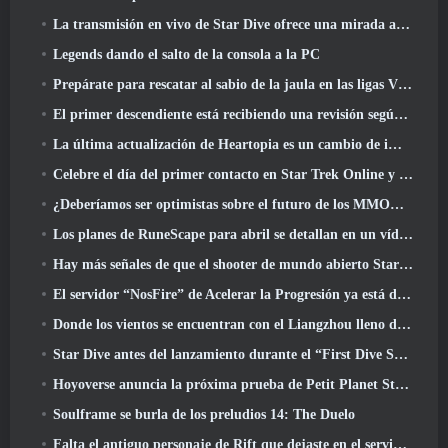
La transmisión en vivo de Star Dive ofrece una mirada al juego en acción antes del lanzamiento
Legends dando el salto de la consola a la PC
Prepárate para rescatar al sabio de la jaula en las ligas VI de RuneScape de la vieja escuela: Pactos demoniacos
El primer descendiente está recibiendo una revisión según Dev Stream
La última actualización de Heartopia es un cambio de imagen al estilo de Alicia en el país de las maravillas
Celebre el día del primer contacto en Star Trek Online y gane una nueva versión del Nobel Intel Battlecruiser
¿Deberíamos ser optimistas sobre el futuro de los MMORPG??
Los planes de RuneScape para abril se detallan en un vídeo para desarrolladores
Hay más señales de que el shooter de mundo abierto StarCraft podría ser algo real
El servidor “NosFire” de Acelerar la Progresión ya está disponible en NosTale
Donde los vientos se encuentran con el Liangzhou lleno de nieve ahora disponible con el lanzamiento de la versión 1.5
Star Dive antes del lanzamiento durante el “First Dive Show”
Hoyoverse anuncia la próxima prueba de Petit Planet Stardrift
Soulframe se burla de los preludios 14: The Duelo
Falta el antiguo personaje de Rift que dejaste en el servidor muerto? Gamigo tiene una solución para eso