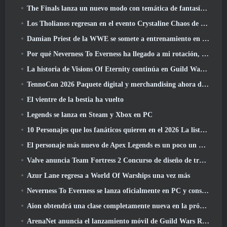
The Finals lanza un nuevo modo con temática de fantasía medieval, 'Dragon's Claim'
Los Tholianos regresan en el evento Crystaline Chaos de Star Trek Online
Damian Priest de la WWE se somete a entrenamiento en “The Loot Camp” en el tráiler Live Action Burst Fest de Delta Force
Por qué Neverness To Everness ha llegado a mi rotación, Por ahora
La historia de Visions Of Eternity continúa en Guild Wars 2 La próxima semana
TennoCon 2026 Paquete digital y merchandising ahora disponibles para comprar
El vientre de la bestia ha vuelto
Legends se lanza en Steam y Xbox en PC
10 Personajes que los fanáticos quieren en el 2026 La lista de Marvel Rivals es la que tiene más probabilidades de suceder
El personaje más nuevo de Apex Legends es un poco un demonio de la velocidad
Valve anuncia Team Fortress 2 Concurso de diseño de trofeos ÜBERFEST
Azur Lane regresa a World Of Warships una vez más
Neverness To Everness se lanza oficialmente en PC y consolas
Aion obtendrá una clase completamente nueva en la próxima actualización de Dread Blade
ArenaNet anuncia el lanzamiento móvil de Guild Wars Reforged