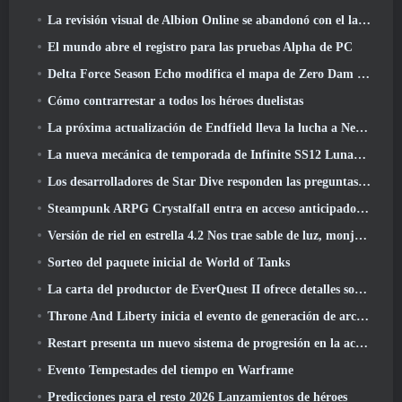
La revisión visual de Albion Online se abandonó con el lanzamiento de la actualización Radiant Wilds hoy
El mundo abre el registro para las pruebas Alpha de PC
Delta Force Season Echo modifica el mapa de Zero Dam y amplía la jugabilidad de operaciones
Cómo contrarrestar a todos los héroes duelistas
La próxima actualización de Endfield lleva la lucha a Nefarith
La nueva mecánica de temporada de Infinite SS12 Lunaria es una de las "mayores adiciones" al juego
Los desarrolladores de Star Dive responden las preguntas de los jugadores en una transmisión en vivo sorpresa
Steampunk ARPG Crystalfall entra en acceso anticipado, Pero no sin algunos problemas
Versión de riel en estrella 4.2 Nos trae sable de luz, monja-chuck, El baterista pionero y un emanador de euforia
Sorteo del paquete inicial de World of Tanks
La carta del productor de EverQuest II ofrece detalles sobre el servidor de expansión con tiempo bloqueado
Throne And Liberty inicia el evento de generación de archboss doble
Restart presenta un nuevo sistema de progresión en la actualización de la temporada SS4
Evento Tempestades del tiempo en Warframe
Predicciones para el resto 2026 Lanzamientos de héroes