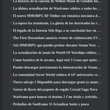
La historia de la canción de Welkin Moon de Genshin Impact llega y termina.. en la luna
La última actualización de Warframe celebra a todos los papás espaciales
El nuevo MMORPG RF Online con temática mecánica de Netmarble se lanza a nivel mundial
La espera ha terminado, La gloria de los derrotados ha regresado
El legado de la historia Sith llega a su conclusión hoy en la última actualización de SWTOR
The First Descendant anuncia evento de colaboración EVANGELION
Seis MMORPG que puedes probar durante Steam Next Fest
La actualización de junio de World Of Warships celebra el Día de la Independencia de EE. UU. con una nueva campaña narrativa
Como fanático de lo arcano, Aquí está 5 Cosas que quiero ver del MMO de Riot
Puedes descargar previamente la demostración de Steam Next Fest de Embers Of The Uncrowned Tomorrow
La comunidad Secret World celebra el 14º aniversario con un misterio que deberán resolver juntos
Tierra salvaje 2 Disponible para descargar gratis (y mantener) Por tiempo limitado
Sorteo de llaves del paquete de regalo Crystal Saga Nova
Warframe para honrar el destino 2 Con título y actividad especial en el juego
Preludios de Soulframe 15 Actualizar botín y pesca