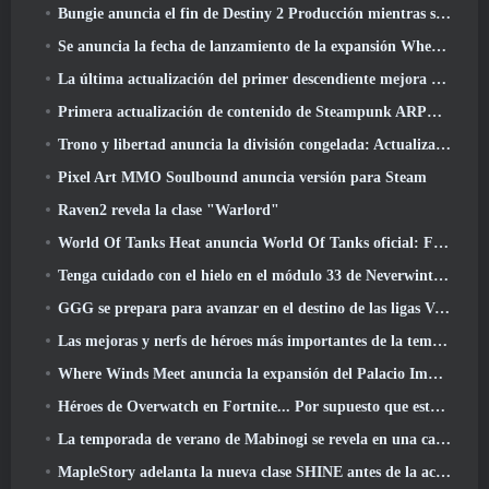
Bungie anuncia el fin de Destiny 2 Producción mientras se preparan para trabajar en nuevos proyectos
Se anuncia la fecha de lanzamiento de la expansión Where Winds Meet “Imperial Palace”
La última actualización del primer descendiente mejora el ciclo agrícola y actualiza el modo Embestida
Primera actualización de contenido de Steampunk ARPG Crystalfall para abordar las "preocupaciones clave de los jugadores"
Trono y libertad anuncia la división congelada: Actualización Nix
Pixel Art MMO Soulbound anuncia versión para Steam
Raven2 revela la clase "Warlord"
World Of Tanks Heat anuncia World Of Tanks oficial: Fecha de lanzamiento de HEAT
Tenga cuidado con el hielo en el módulo 33 de Neverwinter, Frío cortante
GGG se prepara para avanzar en el destino de las ligas Vaal de Path Of Exile 2 antes del lanzamiento del regreso de los Antiguos
Las mejoras y nerfs de héroes más importantes de la temporada 8
Where Winds Meet anuncia la expansión del Palacio Imperial y comparte una hoja de ruta de contenido "masiva"
Héroes de Overwatch en Fortnite... Por supuesto que estaba destinado a suceder
La temporada de verano de Mabinogi se revela en una carta del productor
MapleStory adelanta la nueva clase SHINE antes de la actualización de junio