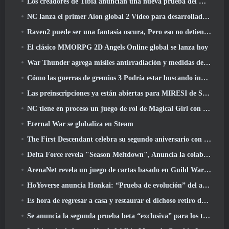
Los creadores de Tibia anuncian una nueva prueba del MMORPG de zombis de la vieja escuela, Persistir en línea
NC lanza el primer Aion global 2 Vídeo para desarrolladores, Compartir detalles sobre el juego
Raven2 puede ser una fantasía oscura, Pero eso no detiene la diversión del verano
El clásico MMORPG 2D Angels Online global se lanza hoy
War Thunder agrega misiles antirradiación y medidas de soporte electrónico en la actualización de caballería pesada
Cómo las guerras de gremios 3 Podría estar buscando innovar en el espacio MMO
Las preinscripciones ya están abiertas para MIRESI de Smilegate: Futuro invisible
NC tiene en proceso un juego de rol de Magical Girl con un estilo artístico inspirado en el anime de los 90
Eternal War se globaliza en Steam
The First Descendant celebra su segundo aniversario con Descendant Fest 2026 Arroyo
Delta Force revela "Season Meltdown", Anuncia la colaboración de Rainbow Six Siege
ArenaNet revela un juego de cartas basado en Guild Wars, Atado a la niebla
HoYoverse anuncia Honkai: “Prueba de evolución” del anime Nexus
Es hora de regresar a casa y restaurar el dichoso retiro donde se encuentran los vientos
Se anuncia la segunda prueba beta “exclusiva” para los tomadores de tiempo del shooter de supervivencia en equipo