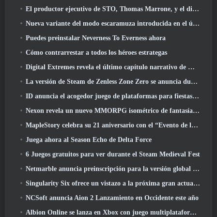
El productor ejecutivo de STO, Thomas Marrone, y el director creativo de Neverwinter, Randy Mosiondz, hablan sobre los juegos y el futuro de Cryptic.
Nueva variante del modo escaramuza introducida en el último acto de Valorant
Puedes preinstalar Neverness To Everness ahora
Cómo contrarrestar a todos los héroes estrategas
Digital Extremes revela el último capítulo narrativo de Warframe con nuevos cortos de anime
La versión de Steam de Zenless Zone Zero se anuncia durante la versión 2.8 Programa Especial
ID anuncia el acogedor juego de plataformas para fiestas Totopia durante la exhibición de Xbox, Comienza el reclutamiento Beta
Nexon revela un nuevo MMORPG isométrico de fantasía oscura, Brasas de los sin corona
MapleStory celebra su 21 aniversario con el “Evento de la Universidad Maple”
Juega ahora al Season Echo de Delta Force
6 Juegos gratuitos para ver durante el Steam Medieval Fest
Netmarble anuncia preinscripción para la versión global del MMORPG de ciencia ficción RF Online Next
Singularity Six ofrece un vistazo a la próxima gran actualización de Palia The Royal Highlands
NCSoft anuncia Aion 2 Lanzamiento en Occidente este año
Albion Online se lanza en Xbox con juego multiplataforma completo