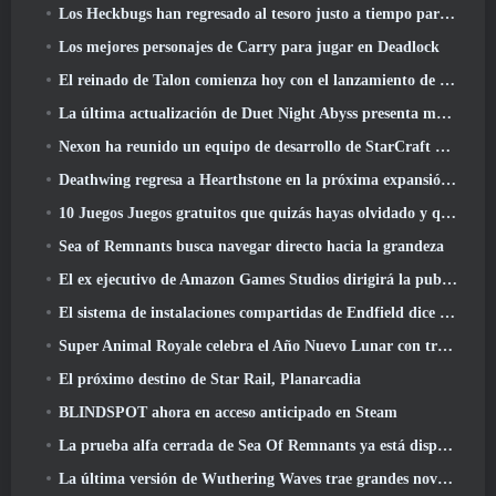
Los Heckbugs han regresado al tesoro justo a tiempo para la temporada del amor
Los mejores personajes de Carry para jugar en Deadlock
El reinado de Talon comienza hoy con el lanzamiento de la temporada de Overwatch 1: Conquista
La última actualización de Duet Night Abyss presenta monturas
Nexon ha reunido un equipo de desarrollo de StarCraft Shooter según un informe de un medio coreano
Deathwing regresa a Hearthstone en la próxima expansión de Cataclysm
10 Juegos Juegos gratuitos que quizás hayas olvidado y que participan en el PvP Fest de Steam
Sea of ​​Remnants busca navegar directo hacia la grandeza
El ex ejecutivo de Amazon Games Studios dirigirá la publicación occidental de Aion 2
El sistema de instalaciones compartidas de Endfield dice sobre los jugadores
Super Animal Royale celebra el Año Nuevo Lunar con tres semanas de eventos de Super Horse
El próximo destino de Star Rail, Planarcadia
BLINDSPOT ahora en acceso anticipado en Steam
La prueba alfa cerrada de Sea Of Remnants ya está disponible
La última versión de Wuthering Waves trae grandes novedades y cambios en la calidad de vida