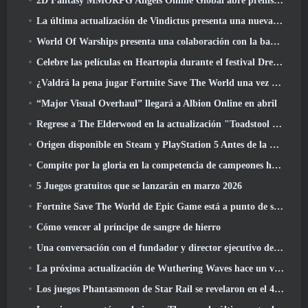
2D Fantasy MMORPG Angels Online Global abre preinscripción
La última actualización de Vindictus presenta una nueva incursión en la que los jugadores se enfrentarán al Guardián de Caliburn
World Of Warships presenta una colaboración con la banda sueca de heavy metal Sabaton
Celebre las películas en Heartopia durante el festival Dreamlight Cinematics
¿Valdrá la pena jugar Fortnite Save The World una vez que sea gratis??
“Major Visual Overhaul” llegará a Albion Online en abril
Regrese a The Elderwood en la actualización "Toadstool Tales" de Palia
Origen disponible en Steam y PlayStation 5 Antes de la marcha 23 Lanzamiento
Compite por la gloria en la competencia de campeones huecos de New Eridu en la próxima actualización de Zenless Zone Zero
5 Juegos gratuitos que se lanzarán en marzo 2026
Fortnite Save The World de Epic Game está a punto de ser un juego gratuito
Cómo vencer al príncipe de sangre de hierro
Una conversación con el fundador y director ejecutivo de Netmarble, Ken Kim, sobre MONGIL: Buceo estelar
La próxima actualización de Wuthering Waves hace un viaje al “lado oscuro”
Los juegos Phantasmoon de Star Rail se revelaron en el 4.1 Programa Especial