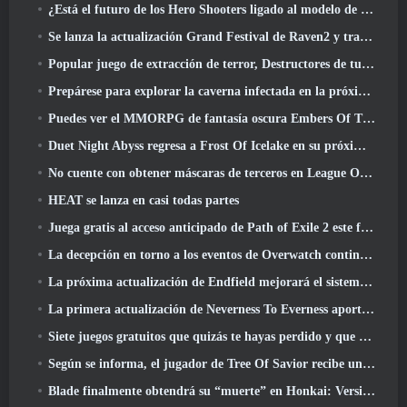
¿Está el futuro de los Hero Shooters ligado al modelo de servicio en vivo F2P??
Se lanza la actualización Grand Festival de Raven2 y trae consigo la nueva clase Warlord
Popular juego de extracción de terror, Destructores de tumbas, Lanzamientos en Occidente
Prepárese para explorar la caverna infectada en la próxima actualización de Eterspire
Puedes ver el MMORPG de fantasía oscura Embers Of The Uncrown de Nexon durante el Steam Next Fest
Duet Night Abyss regresa a Frost Of Icelake en su próxima actualización Steampunk
No cuente con obtener máscaras de terceros en League Of Legends
HEAT se lanza en casi todas partes
Juega gratis al acceso anticipado de Path of Exile 2 este fin de semana
La decepción en torno a los eventos de Overwatch continúa 10 Año Aniversario
La próxima actualización de Endfield mejorará el sistema de fábrica
La primera actualización de Neverness To Everness aporta mucho a la mesa
Siete juegos gratuitos que quizás te hayas perdido y que forman parte del Steam Ocean Fest
Según se informa, el jugador de Tree Of Savior recibe un premio especial por gastar 100.000 dólares en el juego
Blade finalmente obtendrá su “muerte” en Honkai: Versión de riel en estrella 4.3