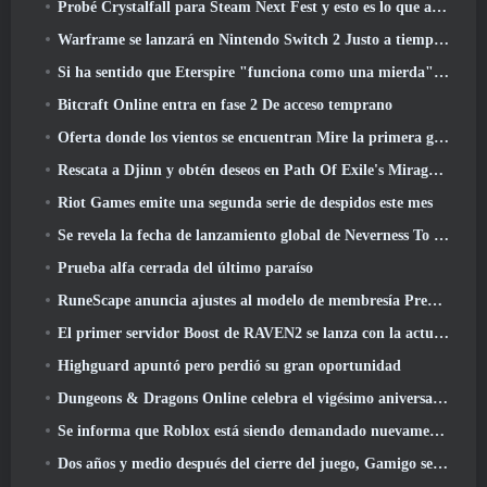
Probé Crystalfall para Steam Next Fest y esto es lo que aprendí
Warframe se lanzará en Nintendo Switch 2 Justo a tiempo para la próxima actualización importante, El fotógrafo de sombras
Si ha sentido que Eterspire "funciona como una mierda", El director creativo dice que ya no es así
Bitcraft Online entra en fase 2 De acceso temprano
Oferta donde los vientos se encuentran Mire la primera gran expansión en la transmisión en vivo de Hexi
Rescata a Djinn y obtén deseos en Path Of Exile's Mirage League
Riot Games emite una segunda serie de despidos este mes
Se revela la fecha de lanzamiento global de Neverness To Everness
Prueba alfa cerrada del último paraíso
RuneScape anuncia ajustes al modelo de membresía Premier para tener en cuenta los cambios recientes en el MMORPG
El primer servidor Boost de RAVEN2 se lanza con la actualización de hoy
Highguard apuntó pero perdió su gran oportunidad
Dungeons & Dragons Online celebra el vigésimo aniversario de Natural con misiones y recompensas especiales
Se informa que Roblox está siendo demandado nuevamente por “prácticas que ponen en peligro y explotan a los niños”
Dos años y medio después del cierre del juego, Gamigo se burla del regreso del MMO medieval Glory Victis