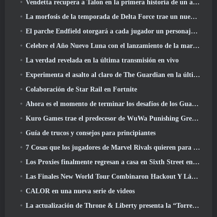
Vendetta recupera a Talon en la primera historia de un año de duración en Overwatch (Sin "2", Blizzard está dejando eso)
La morfosis de la temporada de Delta Force trae un nuevo mapa, Modos, Y mejoras solicitadas por los jugadores
El parche Endfield otorgará a cada jugador un personaje gratuito de seis estrellas de su elección
Celebre el Año Nuevo Luna con el lanzamiento de la maravilla invernal de Palia: Actualización de Año Nuevo de Riffrocin
La verdad revelada en la última transmisión en vivo
Experimenta el asalto al claro de The Guardian en la última actualización de Guild Wars 2 que comienza hoy
Colaboración de Star Rail en Fortnite
Ahora es el momento de terminar los desafíos de los Guardianes de la Llama en Path Of Exile durante Legacy Of Phrecia
Kuro Games trae el predecesor de WuWa Punishing Grey Raven a Steam
Guía de trucos y consejos para principiantes
7 Cosas que los jugadores de Marvel Rivals quieren para el juego 2026
Los Proxies finalmente regresan a casa en Sixth Street en la versión de Zenless Zone Zero 2.6 Actualizar
Las Finales New World Tour Combinaron Hackout Y Láseres Orbitales
CALOR en una nueva serie de videos
La actualización de Throne & Liberty presenta la “Torre de la codicia” generada aleatoriamente