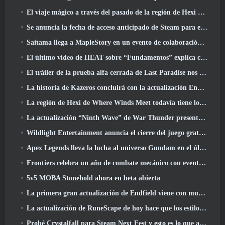
El viaje mágico a través del pasado de la región de Hexi comienza donde los vientos se encuentran hoy
Se anuncia la fecha de acceso anticipado de Steam para el ARPG Crystalfall de Steampunk
Saitama llega a MapleStory en un evento de colaboración con One-Punch Man
El último vídeo de HEAT sobre “Fundamentos” explica cómo trabajan juntos los agentes y los tanques
El tráiler de la prueba alfa cerrada de Last Paradise nos recuerda cómo es realmente sobrevivir al Apocalipsis zombi
La historia de Kazeros concluirá con la actualización Ends Of The Abyss de Lost Ark
La región de Hexi de Where Winds Meet todavía tiene lo que los jugadores aman y al mismo tiempo es una experiencia única
La actualización “Ninth Wave” de War Thunder presenta aviones de rango IX
Wildlight Entertainment anuncia el cierre del juego gratuito Hero Shooter Highguard
Apex Legends lleva la lucha al universo Gundam en el último evento cruzado
Frontiers celebra un año de combate mecánico con eventos de aniversario
5v5 MOBA Stonehold ahora en beta abierta
La primera gran actualización de Endfield viene con muchas optimizaciones
La actualización de RuneScape de hoy hace que los estilos de combate originales del MMORPG sean más fáciles de aprender
Probé Crystalfall para Steam Next Fest y esto es lo que aprendí