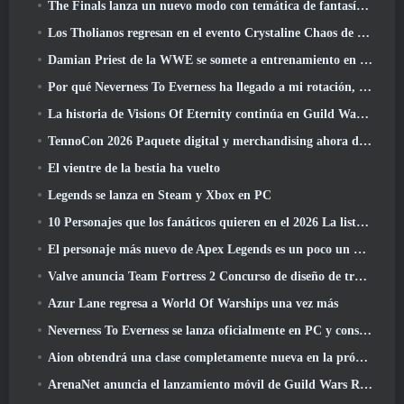
The Finals lanza un nuevo modo con temática de fantasía medieval, 'Dragon's Claim'
Los Tholianos regresan en el evento Crystaline Chaos de Star Trek Online
Damian Priest de la WWE se somete a entrenamiento en “The Loot Camp” en el tráiler Live Action Burst Fest de Delta Force
Por qué Neverness To Everness ha llegado a mi rotación, Por ahora
La historia de Visions Of Eternity continúa en Guild Wars 2 La próxima semana
TennoCon 2026 Paquete digital y merchandising ahora disponibles para comprar
El vientre de la bestia ha vuelto
Legends se lanza en Steam y Xbox en PC
10 Personajes que los fanáticos quieren en el 2026 La lista de Marvel Rivals es la que tiene más probabilidades de suceder
El personaje más nuevo de Apex Legends es un poco un demonio de la velocidad
Valve anuncia Team Fortress 2 Concurso de diseño de trofeos ÜBERFEST
Azur Lane regresa a World Of Warships una vez más
Neverness To Everness se lanza oficialmente en PC y consolas
Aion obtendrá una clase completamente nueva en la próxima actualización de Dread Blade
ArenaNet anuncia el lanzamiento móvil de Guild Wars Reforged