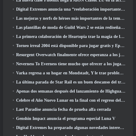
La nueva clase Phoenix llega a AION Classic EU en la actualización 'Ignite'
Digital Extremes anuncia una “reelaboración importante” del sistema de progresión del jugador de Soulframe
Las mejoras y nerfs de héroes más importantes de la temporada 6.5
Las plantillas de moda de Guild Wars 2 se están rediseñando según los comentarios de los jugadores
La primera colaboración de Heartopia trae la magia de la amistad de My Little Pony
Torneo irreal 2004 está disponible para jugar gratis y Epic no demandará a nadie por ello
Resurgent Overwatch finalmente ofrece esperanza a los jugadores
Neverness To Everness tiene mucho que ofrecer a los jugadores, particularmente divertido
Varka regresa a su hogar en Mondstadt, Y le trae problemas en la actualización Luna V de Genshin Impact
La última parada de Star Rail es un buen descanso del trauma
Apenas dos semanas después del lanzamiento de Highguard, Wildlight Entertainment anuncia despidos
Celebre el Año Nuevo Lunar en la final con el regreso del 'Modo Bank It'
Last Paradise anuncia fecha de prueba alfa cerrada
Genshin Impact anuncia el programa especial Luna V
Digital Extremes ha preparado algunas novedades interesantes para celebrar el Año Nuevo Lunar en Warframe