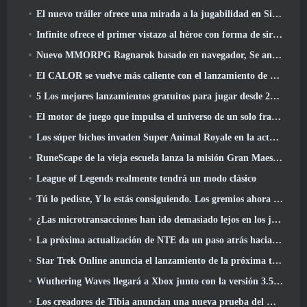
El nuevo tráiler ofrece una mirada a la jugabilidad en Silver Palace
Infinite ofrece el primer vistazo al héroe con forma de sirena que llegará en SS13: Recuperación de la vista
Nuevo MMORPG Ragnarok basado en navegador, Se anuncia el universo Ragnarok
El CALOR se vuelve más caliente con el lanzamiento de un nuevo mapa del desierto
5 Los mejores lanzamientos gratuitos para jugar desde 2025, ¿Todavía vale la pena jugar? 2026?
El motor de juego que impulsa el universo de un solo fragmento de Eve Online ahora es de código abierto
Los súper bichos invaden Super Animal Royale en la actualización 'Super Natural'
RuneScape de la vieja escuela lanza la misión Gran Maestro 'The Blood Moon Rises', Poniendo fin a una línea de búsqueda de 20 años
League of Legends realmente tendrá un modo clásico
Tú lo pediste, Y lo estás consiguiendo. Los gremios ahora están disponibles en Eterspire
¿Las microtransacciones han ido demasiado lejos en los juegos gratuitos??
La próxima actualización de NTE da un paso atrás hacia un juego de mesa de fantasía
Star Trek Online anuncia el lanzamiento de la próxima temporada “Undiscovered”
Wuthering Waves llegará a Xbox junto con la versión 3.5 Actualizar
Los creadores de Tibia anuncian una nueva prueba del MMORPG de zombis de la vieja escuela, Persistir en línea