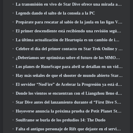
La transmisión en vivo de Star Dive ofrece una mirada al juego en acción antes del lanzamiento
Legends dando el salto de la consola a la PC
Prepárate para rescatar al sabio de la jaula en las ligas VI de RuneScape de la vieja escuela: Pactos demoniacos
El primer descendiente está recibiendo una revisión según Dev Stream
La última actualización de Heartopia es un cambio de imagen al estilo de Alicia en el país de las maravillas
Celebre el día del primer contacto en Star Trek Online y gane una nueva versión del Nobel Intel Battlecruiser
¿Deberíamos ser optimistas sobre el futuro de los MMORPG??
Los planes de RuneScape para abril se detallan en un vídeo para desarrolladores
Hay más señales de que el shooter de mundo abierto StarCraft podría ser algo real
El servidor “NosFire” de Acelerar la Progresión ya está disponible en NosTale
Donde los vientos se encuentran con el Liangzhou lleno de nieve ahora disponible con el lanzamiento de la versión 1.5
Star Dive antes del lanzamiento durante el “First Dive Show”
Hoyoverse anuncia la próxima prueba de Petit Planet Stardrift
Soulframe se burla de los preludios 14: The Duelo
Falta el antiguo personaje de Rift que dejaste en el servidor muerto? Gamigo tiene una solución para eso