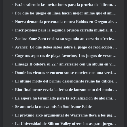
Están saliendo las invitaciones para la prueba de “dicotomía” de Silver Palace
Por qué los juegos en línea hacen mejor anime que el anime hace juegos
Nueva demanda presentada contra Roblox en Oregon alegando un incidente de preparación infantil
Inscripciones para la segunda prueba cerrada mundial de Global MapleStory Classic
Zenless Zone Zero celebra su segundo aniversario ofreciendo a los jugadores la posibilidad de elegir un agente de rango S gratuito
Avance: Lo que debes saber sobre el juego de recolección de criaturas de HoYoverse, Honkai: Alma de enlace
Coge tus aspectos de playa favoritos, Los juegos de verano han regresado a Overwatch
Lineage II celebra su 22.º aniversario con un álbum en vinilo de edición coleccionista
Donde los vientos se encuentran se convierte en una versión “Eastern Steampunk” 2.0
El último modo del primer descendiente reúne las difíciles batallas de intercepción del vacío y las profundidades
Riot finalmente revela la fecha de lanzamiento del modo clásico de League Of Legends
La espera ha terminado para la actualización de alojamiento para grandes jugadores de RuneScape
Se anuncia la nueva misión Soulframe Fable
El próximo arco argumental de Warframe lleva a los jugadores a un mapa estelar completamente nuevo, El sistema Tau
La Universidad de Silicon Valley ofrece becas para juegos y algunos de los requisitos son interesantes