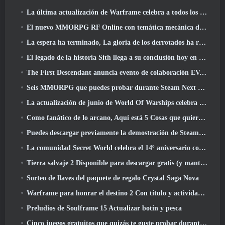
La última actualización de Warframe celebra a todos los papás espaciales
El nuevo MMORPG RF Online con temática mecánica de Netmarble se lanza a nivel mundial
La espera ha terminado, La gloria de los derrotados ha regresado
El legado de la historia Sith llega a su conclusión hoy en la última actualización de SWTOR
The First Descendant anuncia evento de colaboración EVANGELION
Seis MMORPG que puedes probar durante Steam Next Fest
La actualización de junio de World Of Warships celebra el Día de la Independencia de EE. UU. con una nueva campaña narrativa
Como fanático de lo arcano, Aquí está 5 Cosas que quiero ver del MMO de Riot
Puedes descargar previamente la demostración de Steam Next Fest de Embers Of The Uncrowned Tomorrow
La comunidad Secret World celebra el 14º aniversario con un misterio que deberán resolver juntos
Tierra salvaje 2 Disponible para descargar gratis (y mantener) Por tiempo limitado
Sorteo de llaves del paquete de regalo Crystal Saga Nova
Warframe para honrar el destino 2 Con título y actividad especial en el juego
Preludios de Soulframe 15 Actualizar botín y pesca
Cinco juegos gratuitos que quizás te guste probar durante el Bullet Fest