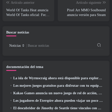
Artículo anterior
Artículo siguiente
World Of Tanks Heat anuncia
Pixel Art MMO Soulbound
World Of Tanks oficial: Fecha
anuncia versión para Steam
de lanzamiento de HEAT
Buscar noticias
Noticias
Buscar noticias
documentación del tema
La isla de Wyrmscraig ahora está disponible para explorar en RuneScape de la vieja escuela
Los mejores juegos gratuitos para disfrutar con tu equipo (2026)
Kakao Games anuncia un nuevo juego de rol de acción, doncella guardiana
Los jugadores de Eterspire ahora pueden viajar un poco en el tiempo... como regalo
El descubridor de Jimothy de Seattle tiene vínculos con ArenaNet, Por supuesto que lo agregarán a Guild Wars 2