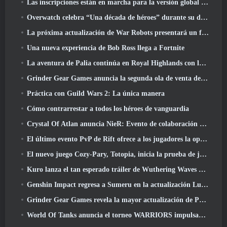
Las inscripciones están en marcha para la versión global de la 'Prueba de prólogo' de Limit Zero Breakers de NCSoft
Overwatch celebra “Una década de héroes” durante su décimo aniversario
La próxima actualización de War Robots presentará un francotirador inspirado en Lovecraft
Una nueva experiencia de Bob Ross llega a Fortnite
La aventura de Palia continúa en Royal Highlands con la actualización de hoy
Grinder Gear Games anuncia la segunda ola de venta de entradas para ExileCon
Práctica con Guild Wars 2: La única manera
Cómo contrarrestar a todos los héroes de vanguardia
Crystal Of Atlan anuncia NieR: Evento de colaboración de autómatas
El último evento PvP de Rift ofrece a los jugadores la oportunidad de ganar hasta 4000 Créditos y un nuevo título
El nuevo juego Cozy-Pary, Totopia, inicia la prueba de juego beta cerrada
Kuro lanza el tan esperado tráiler de Wuthering Waves Cyberpunk: Cruce de Edgerunners
Genshin Impact regresa a Sumeru en la actualización Luna VII
Grinder Gear Games revela la mayor actualización de Path Of Exile II hasta el momento, El regreso de los antiguos
World Of Tanks anuncia el torneo WARRIORS impulsado por la comunidad