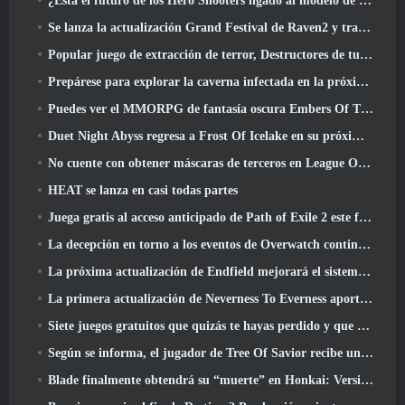
¿Está el futuro de los Hero Shooters ligado al modelo de servicio en vivo F2P??
Se lanza la actualización Grand Festival de Raven2 y trae consigo la nueva clase Warlord
Popular juego de extracción de terror, Destructores de tumbas, Lanzamientos en Occidente
Prepárese para explorar la caverna infectada en la próxima actualización de Eterspire
Puedes ver el MMORPG de fantasía oscura Embers Of The Uncrown de Nexon durante el Steam Next Fest
Duet Night Abyss regresa a Frost Of Icelake en su próxima actualización Steampunk
No cuente con obtener máscaras de terceros en League Of Legends
HEAT se lanza en casi todas partes
Juega gratis al acceso anticipado de Path of Exile 2 este fin de semana
La decepción en torno a los eventos de Overwatch continúa 10 Año Aniversario
La próxima actualización de Endfield mejorará el sistema de fábrica
La primera actualización de Neverness To Everness aporta mucho a la mesa
Siete juegos gratuitos que quizás te hayas perdido y que forman parte del Steam Ocean Fest
Según se informa, el jugador de Tree Of Savior recibe un premio especial por gastar 100.000 dólares en el juego
Blade finalmente obtendrá su “muerte” en Honkai: Versión de riel en estrella 4.3