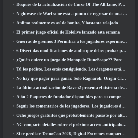
Después de la actualización de Curse Of The Allflame, Path Of Exile anuncia varios cambios según los comentarios
Nightwave de Warframe está a punto de regresar de una manera impactante
Aniimo realmente es así de bonito, Y bastante relajado
El primer juego oficial de Hololive lanzado esta semana
Guerras de gremios 3 Permitirá a los jugadores experimentar el mundo de Tyria antes de que los dragones ancianos despertaran
6 Divertidas modificaciones de audio que debes probar para Marvel Rivals
¿Quién quiere un juego de Monopoly RuneScape?? Porque uno está en camino
Tú los pediste, Los estás consiguiendo. Los dragones están llegando a Albion Online
No hay que pagar para ganar. Sólo Ragnarök. Origin Classic se lanza en julio 23
La última actualización de Raven2 presenta el sistema de despertar de habilidades, Brindar a los jugadores más formas de mejorar sus habilidades
Aión 2 Paquetes de fundador disponibles para su compra, Completo con cinco días de acceso anticipado
Seguir los comentarios de los jugadores, Los jugadores de League Of Legends Classic no tendrán que pagar por máscaras clásicas
Ocho juegos gratuitos que probablemente pasaste por alto y que forman parte del Train Fest de Steam
NC comparte detalles sobre el próximo acceso anticipado de Aion 2
Si te perdiste TennoCon 2026, Digital Extremes comparte todos los paneles