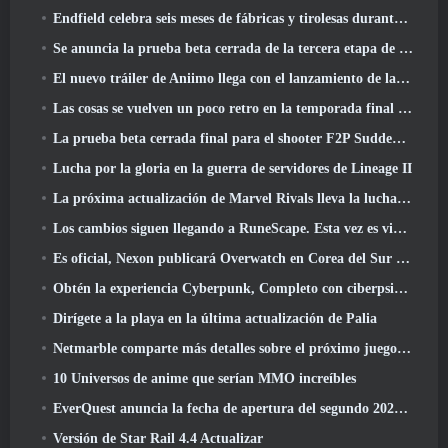
Endfield celebra seis meses de fábricas y tirolesas durante su próxima actualización
Se anuncia la prueba beta cerrada de la tercera etapa de las batallas de infantería de Of War Thunder
El nuevo tráiler de Aniimo llega con el lanzamiento de la última prueba beta cerrada
Las cosas se vuelven un poco retro en la temporada final 11 Actualizar
La prueba beta cerrada final para el shooter F2P Sudden Attack Zero Point de Nexon comenzó hoy
Lucha por la gloria en la guerra de servidores de Lineage II
La próxima actualización de Marvel Rivals lleva la lucha a los dioses
Los cambios siguen llegando a RuneScape. Esta vez es vivienda para jugadores
Es oficial, Nexon publicará Overwatch en Corea del Sur en el futuro
Obtén la experiencia Cyberpunk, Completo con ciberpsicosis, En el próximo evento cruzado de Apex Legends
Dirígete a la playa en la última actualización de Palia
Netmarble comparte más detalles sobre el próximo juego de nivelación en solitario, Nivelación en solitario: KARMA en la Anime Expo
10 Universos de anime que serían MMO increíbles
EverQuest anuncia la fecha de apertura del segundo 2026 Servidor de expansión con bloqueo de tiempo
Versión de Star Rail 4.4 Actualizar