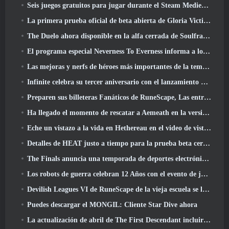
Seis juegos gratuitos para jugar durante el Steam Medieval Fest
La primera prueba oficial de beta abierta de Gloria Victis comienza hoy
The Duelo ahora disponible en la alfa cerrada de Soulframe
El programa especial Neverness To Everness informa a los jugadores qué esperar en los lanzamientos
Las mejoras y nerfs de héroes más importantes de la temporada 7.5
Infinite celebra su tercer aniversario con el lanzamiento de Lunaria SS12 hoy
Preparen sus billeteras Fanáticos de RuneScape, Las entradas para RuneFest están a punto de salir a la venta
Ha llegado el momento de rescatar a Aemeath en la versión de Wuthering Waves 3.3 Actualizar
Eche un vistazo a la vida en Hethereau en el video de vista previa del juego de lanzamiento de Neverness To Everness
Detalles de HEAT justo a tiempo para la prueba beta cerrada
The Finals anuncia una temporada de deportes electrónicos de 200.000 dólares
Los robots de guerra celebran 12 Años con el evento de juegos robóticos marcianos
Devilish Leagues VI de RuneScape de la vieja escuela se lanza hoy
Puedes descargar el MONGIL: Cliente Star Dive ahora
La actualización de abril de The First Descendant incluirá la versión Beta del nuevo contenido del juego final