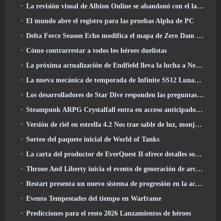
La revisión visual de Albion Online se abandonó con el lanzamiento de la actualización Radiant Wilds hoy
El mundo abre el registro para las pruebas Alpha de PC
Delta Force Season Echo modifica el mapa de Zero Dam y amplía la jugabilidad de operaciones
Cómo contrarrestar a todos los héroes duelistas
La próxima actualización de Endfield lleva la lucha a Nefarith
La nueva mecánica de temporada de Infinite SS12 Lunaria es una de las "mayores adiciones" al juego
Los desarrolladores de Star Dive responden las preguntas de los jugadores en una transmisión en vivo sorpresa
Steampunk ARPG Crystalfall entra en acceso anticipado, Pero no sin algunos problemas
Versión de riel en estrella 4.2 Nos trae sable de luz, monja-chuck, El baterista pionero y un emanador de euforia
Sorteo del paquete inicial de World of Tanks
La carta del productor de EverQuest II ofrece detalles sobre el servidor de expansión con tiempo bloqueado
Throne And Liberty inicia el evento de generación de archboss doble
Restart presenta un nuevo sistema de progresión en la actualización de la temporada SS4
Evento Tempestades del tiempo en Warframe
Predicciones para el resto 2026 Lanzamientos de héroes