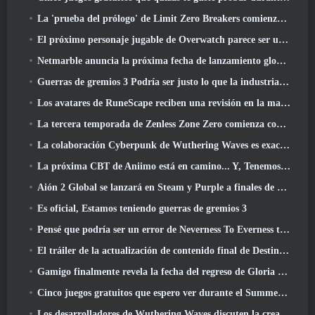
La 'prueba del prólogo' de Limit Zero Breakers comienza hoy
El próximo personaje jugable de Overwatch parece ser un jefe criminal cyborg con exceso de trabajo
Netmarble anuncia la próxima fecha de lanzamiento global de RF Online
Guerras de gremios 3 Podría ser justo lo que la industria de los MMO necesita ahora mismo
Los avatares de RuneScape reciben una revisión en la mayor actualización visual del juego en los últimos diez años
La tercera temporada de Zenless Zone Zero comienza con un viaje a una isla Bangboo en el cielo, Y a la plataforma Steam
La colaboración Cyberpunk de Wuthering Waves es exactamente lo que quiero de mis eventos cruzados de videojuegos
La próxima CBT de Aniimo está en camino... Y, Tenemos una ventana de lanzamiento oficial
Aión 2 Global se lanzará en Steam y Purple a finales de este año
Es oficial, Estamos teniendo guerras de gremios 3
Pensé que podría ser un error de Neverness To Everness tener el evento Porsche Collab Gacha tan temprano, Pero me equivoqué
El tráiler de la actualización de contenido final de Destiny 2 es un grito de guerra
Gamigo finalmente revela la fecha del regreso de Gloria Victis, ¿Sobrevivirá la segunda vez??
Cinco juegos gratuitos que espero ver durante el Summer Game Fest
Los desarrolladores de Wuthering Waves discuten la creación de la secuencia de batalla Lahai-Roi Mech