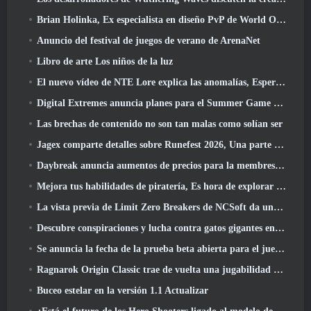
Brian Holinka, Ex especialista en diseño PvP de World Of Warcraft, Se une al equipo MMO de League Of Legends
Anuncio del festival de juegos de verano de ArenaNet
Libro de arte Los niños de la luz
El nuevo vídeo de NTE Lore explica las anomalías, Esperar, Y cómo una organización "secreta" lo rastrea todo
Digital Extremes anuncia planes para el Summer Game Fest
Las brechas de contenido no son tan malas como solían ser
Jagex comparte detalles sobre Runefest 2026, Una parte de la celebración del 25 aniversario de RuneScape IP
Daybreak anuncia aumentos de precios para la membresía VIP de Lord Of The Rings Online
Mejora tus habilidades de piratería, Es hora de explorar Night City en Wuthering Waves
La vista previa de Limit Zero Breakers de NCSoft da una idea de qué esperar de la próxima prueba del prólogo
Descubre conspiraciones y lucha contra gatos gigantes en tu tiempo de inactividad en la última actualización de Where Winds Meet
Se anuncia la fecha de la prueba beta abierta para el juego Dark Fantasy Extraction, Cazador de la niebla
Ragnarok Origin Classic trae de vuelta una jugabilidad MMORPG justa y CBT abre en junio 4
Buceo estelar en la versión 1.1 Actualizar