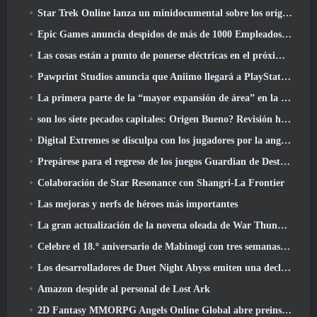
Star Trek Online lanza un minidocumental sobre los orígenes de la Federación para celebrar el 16º aniversario
Epic Games anuncia despidos de más de 1000 Empleados, Citando "Descenso en el compromiso de Fortnite"
Las cosas están a punto de ponerse eléctricas en el próximo evento Aftershock de Apex Legends
Pawprint Studios anuncia que Aniimo llegará a PlayStation 5 Y la tienda de Epic Games en los lanzamientos
La primera parte de la “mayor expansión de área” en la historia de RuneScape se lanza hoy
son los siete pecados capitales: Origen Bueno? Revisión honesta
Digital Extremes se disculpa con los jugadores por la angustia causada por las “invitaciones nefastas” en Warframe
Prepárese para el regreso de los juegos Guardian de Destiny 2
Colaboración de Star Resonance con Shangri-La Frontier
Las mejoras y nerfs de héroes más importantes
La gran actualización de la novena oleada de War Thunder mejora el aspecto de las batallas navales con imágenes acuáticas mejoradas
Celebre el 18.º aniversario de Mabinogi con tres semanas de eventos y recompensas
Los desarrolladores de Duet Night Abyss emiten una declaración oficial sobre un reciente incidente de malware después de la actualización del juego
Amazon despide al personal de Lost Ark
2D Fantasy MMORPG Angels Online Global abre preinscripción