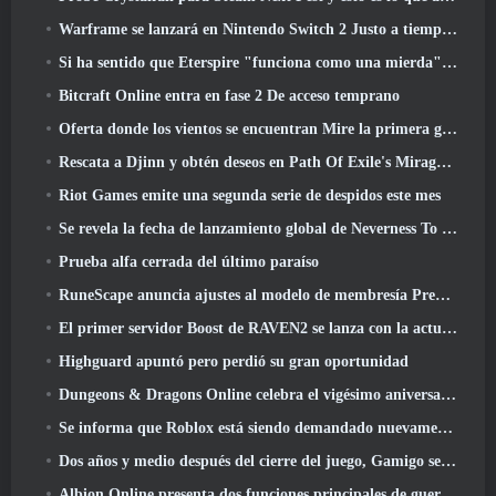
Warframe se lanzará en Nintendo Switch 2 Justo a tiempo para la próxima actualización importante, El fotógrafo de sombras
Si ha sentido que Eterspire "funciona como una mierda", El director creativo dice que ya no es así
Bitcraft Online entra en fase 2 De acceso temprano
Oferta donde los vientos se encuentran Mire la primera gran expansión en la transmisión en vivo de Hexi
Rescata a Djinn y obtén deseos en Path Of Exile's Mirage League
Riot Games emite una segunda serie de despidos este mes
Se revela la fecha de lanzamiento global de Neverness To Everness
Prueba alfa cerrada del último paraíso
RuneScape anuncia ajustes al modelo de membresía Premier para tener en cuenta los cambios recientes en el MMORPG
El primer servidor Boost de RAVEN2 se lanza con la actualización de hoy
Highguard apuntó pero perdió su gran oportunidad
Dungeons & Dragons Online celebra el vigésimo aniversario de Natural con misiones y recompensas especiales
Se informa que Roblox está siendo demandado nuevamente por “prácticas que ponen en peligro y explotan a los niños”
Dos años y medio después del cierre del juego, Gamigo se burla del regreso del MMO medieval Glory Victis
Albion Online presenta dos funciones principales de guerra de facciones en la actualización Realm Divided Part II