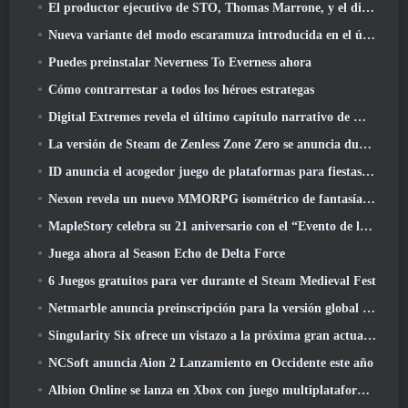
El productor ejecutivo de STO, Thomas Marrone, y el director creativo de Neverwinter, Randy Mosiondz, hablan sobre los juegos y el futuro de Cryptic.
Nueva variante del modo escaramuza introducida en el último acto de Valorant
Puedes preinstalar Neverness To Everness ahora
Cómo contrarrestar a todos los héroes estrategas
Digital Extremes revela el último capítulo narrativo de Warframe con nuevos cortos de anime
La versión de Steam de Zenless Zone Zero se anuncia durante la versión 2.8 Programa Especial
ID anuncia el acogedor juego de plataformas para fiestas Totopia durante la exhibición de Xbox, Comienza el reclutamiento Beta
Nexon revela un nuevo MMORPG isométrico de fantasía oscura, Brasas de los sin corona
MapleStory celebra su 21 aniversario con el “Evento de la Universidad Maple”
Juega ahora al Season Echo de Delta Force
6 Juegos gratuitos para ver durante el Steam Medieval Fest
Netmarble anuncia preinscripción para la versión global del MMORPG de ciencia ficción RF Online Next
Singularity Six ofrece un vistazo a la próxima gran actualización de Palia The Royal Highlands
NCSoft anuncia Aion 2 Lanzamiento en Occidente este año
Albion Online se lanza en Xbox con juego multiplataforma completo