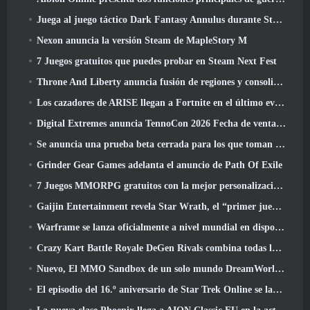
Juega al juego táctico Dark Fantasy Annulus durante Steam Next Fest
Nexon anuncia la versión Steam de MapleStory M
7 Juegos gratuitos que puedes probar en Steam Next Fest
Throne And Liberty anuncia fusión de regiones y consolidación de servidores
Los cazadores de ARISE llegan a Fortnite en el último evento de colaboración
Digital Extremes anuncia TennoCon 2026 Fecha de venta de entradas
Se anuncia una prueba beta cerrada para los que toman tiempo en juegos de disparos en tercera persona
Grinder Gear Games adelanta el anuncio de Path Of Exile
7 Juegos MMORPG gratuitos con la mejor personalización de personajes
Gaijin Entertainment revela Star Wrath, el “primer juego de acción de extracción espacial”
Warframe se lanza oficialmente a nivel mundial en dispositivos Android
Crazy Kart Battle Royale DeGen Rivals combina todas las cosas que probablemente no sabías que querías combinadas
Nuevo, El MMO Sandbox de un solo mundo DreamWorld llegará al acceso anticipado de Steam
El episodio del 16.º aniversario de Star Trek Online se lanza como parte de la actualización "Corrupción"