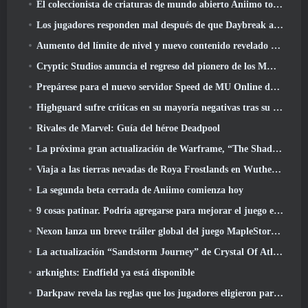
El coleccionista de criaturas de mundo abierto Aniimo toca las notas correctas
Los jugadores responden mal después de que Daybreak anunciara planes para saltarse las hojas de ruta de EverQuest y EQ2
Aumento del límite de nivel y nuevo contenido revelado en Phantasy Star Online 2: Corriente de onda titular de NGS
Cryptic Studios anuncia el regreso del pionero de los MMO Jack Emmert como director ejecutivo
Prepárese para el nuevo servidor Speed ​​de MU Online durante el evento previo
Highguard sufre críticas en su mayoría negativas tras su lanzamiento
Rivales de Marvel: Guía del héroe Deadpool
La próxima gran actualización de Warframe, “The Shadowgrapher” llegará en marzo
Viaja a las tierras nevadas de Roya Frostlands en Wuthering Waves Próxima versión 3.1
La segunda beta cerrada de Aniimo comienza hoy
9 cosas patinar. Podría agregarse para mejorar el juego en 2026
Nexon lanza un breve tráiler global del juego MapleStory Classic World
La actualización “Sandstorm Journey” de Crystal Of Atlan eleva el límite de nivel a 70
arknights: Endfield ya está disponible
Darkpaw revela las reglas que los jugadores eligieron para el próximo servidor Frostreaver de EverQuest