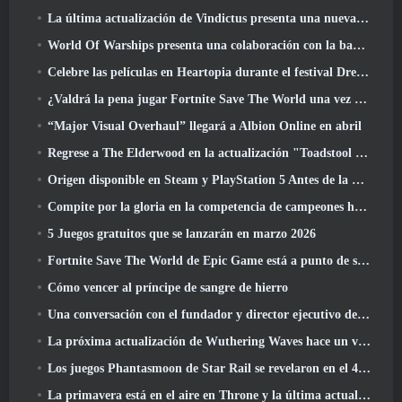
La última actualización de Vindictus presenta una nueva incursión en la que los jugadores se enfrentarán al Guardián de Caliburn
World Of Warships presenta una colaboración con la banda sueca de heavy metal Sabaton
Celebre las películas en Heartopia durante el festival Dreamlight Cinematics
¿Valdrá la pena jugar Fortnite Save The World una vez que sea gratis??
“Major Visual Overhaul” llegará a Albion Online en abril
Regrese a The Elderwood en la actualización "Toadstool Tales" de Palia
Origen disponible en Steam y PlayStation 5 Antes de la marcha 23 Lanzamiento
Compite por la gloria en la competencia de campeones huecos de New Eridu en la próxima actualización de Zenless Zone Zero
5 Juegos gratuitos que se lanzarán en marzo 2026
Fortnite Save The World de Epic Game está a punto de ser un juego gratuito
Cómo vencer al príncipe de sangre de hierro
Una conversación con el fundador y director ejecutivo de Netmarble, Ken Kim, sobre MONGIL: Buceo estelar
La próxima actualización de Wuthering Waves hace un viaje al “lado oscuro”
Los juegos Phantasmoon de Star Rail se revelaron en el 4.1 Programa Especial
La primavera está en el aire en Throne y la última actualización de Liberty