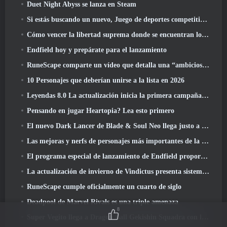
Duet Night Abyss se lanza en Steam
Si estás buscando un nuevo, Juego de deportes competitivos, La prueba beta cerrada del fútbol estilo libre 2 está en camino
Cómo vencer la libertad suprema donde se encuentran los vientos
Endfield hoy y prepárate para el lanzamiento
RuneScape comparte un vídeo que detalla una “ambiciosa serie de actualizaciones de contenido”
10 Personajes que deberían unirse a la lista en 2026
Leyendas 8.0 La actualización inicia la primera campaña de 2026
Pensando en jugar Heartopia? Lea esto primero
El nuevo Dark Lancer de Blade & Soul Neo llega justo a tiempo para el primer aniversario
Las mejoras y nerfs de personajes más importantes de la temporada 6
El programa especial de lanzamiento de Endfield proporciona detalles sobre el sistema de monetización del juego
La actualización de invierno de Vindictus presenta sistemas para facilitar la progresión de los jugadores
RuneScape cumple oficialmente un cuarto de siglo
Deadpool de Marvel Rivals es una triple amenaza
8
Super Vegito llega a Dragon Ball Gekishin Squadra con la llegada de la temporada 3