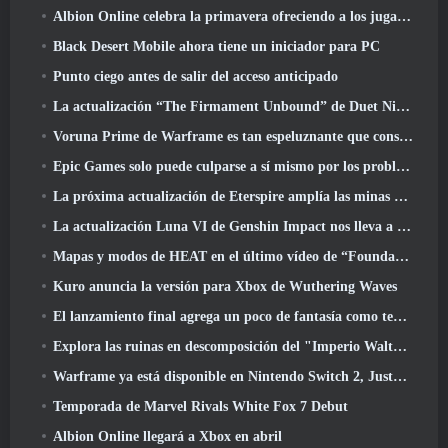
Albion Online celebra la primavera ofreciendo a los jugadores una linda montura de conejito
Black Desert Mobile ahora tiene un iniciador para PC
Punto ciego antes de salir del acceso anticipado
La actualización “The Firmament Unbound” de Duet Night Abyss concluye la historia de Huaxu
Voruna Prime de Warframe es tan espeluznante que consiguió su propio tráiler de Red Band
Epic Games solo puede culparse a sí mismo por los problemas recientes
La próxima actualización de Eterspire amplía las minas enanas y ofrece una revisión completa del combate contra jefes
La actualización Luna VI de Genshin Impact nos lleva a ese lugar del que Mondstadt sigue hablando pero que nunca hemos visto
Mapas y modos de HEAT en el último vídeo de “Foundations”
Kuro anuncia la versión para Xbox de Wuthering Waves
El lanzamiento final agrega un poco de fantasía como temporada 10 Lanzamientos
Explora las ruinas en descomposición del "Imperio Walthen" en la próxima gran actualización de RAVEN2
Warframe ya está disponible en Nintendo Switch 2, Justo a tiempo para el lanzamiento de Shadowgrapher
Temporada de Marvel Rivals White Fox 7 Debut
Albion Online llegará a Xbox en abril