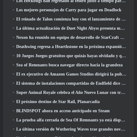
Los Heckbugs han regresado al tesoro justo a tiempo para la temporada del amor
Los mejores personajes de Carry para jugar en Deadlock
El reinado de Talon comienza hoy con el lanzamiento de la temporada de Overwatch 1: Conquista
La última actualización de Duet Night Abyss presenta monturas
Nexon ha reunido un equipo de desarrollo de StarCraft Shooter según un informe de un medio coreano
Deathwing regresa a Hearthstone en la próxima expansión de Cataclysm
10 Juegos Juegos gratuitos que quizás hayas olvidado y que participan en el PvP Fest de Steam
Sea of ​​Remnants busca navegar directo hacia la grandeza
El ex ejecutivo de Amazon Games Studios dirigirá la publicación occidental de Aion 2
El sistema de instalaciones compartidas de Endfield dice sobre los jugadores
Super Animal Royale celebra el Año Nuevo Lunar con tres semanas de eventos de Super Horse
El próximo destino de Star Rail, Planarcadia
BLINDSPOT ahora en acceso anticipado en Steam
La prueba alfa cerrada de Sea Of Remnants ya está disponible
La última versión de Wuthering Waves trae grandes novedades y cambios en la calidad de vida