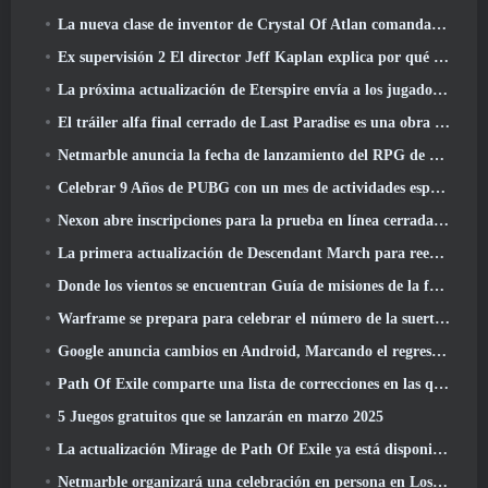
La nueva clase de inventor de Crystal Of Atlan comanda a los Magitech Mechs en la batalla
Ex supervisión 2 El director Jeff Kaplan explica por qué dejó a Blizzard
La próxima actualización de Eterspire envía a los jugadores a las minas enanas
El tráiler alfa final cerrado de Last Paradise es una obra de arte pequeña pero aterradora
Netmarble anuncia la fecha de lanzamiento del RPG de acción para domesticar monstruos Mongil: Buceo estelar
Celebrar 9 Años de PUBG con un mes de actividades especiales
Nexon abre inscripciones para la prueba en línea cerrada de abril de MapleStory Classic World
La primera actualización de Descendant March para reequilibrar el Sharen y presentar contenido nuevo
Donde los vientos se encuentran Guía de misiones de la fortaleza de Whitecrown
Warframe se prepara para celebrar el número de la suerte 13 Con eventos de aniversario
Google anuncia cambios en Android, Marcando el regreso de Fortnite a Play Store
Path Of Exile comparte una lista de correcciones en las que se está trabajando después del lanzamiento de Mirage
5 Juegos gratuitos que se lanzarán en marzo 2025
La actualización Mirage de Path Of Exile ya está disponible
Netmarble organizará una celebración en persona en Los Ángeles. Antes de los siete pecados capitales: Lanzamiento de origen