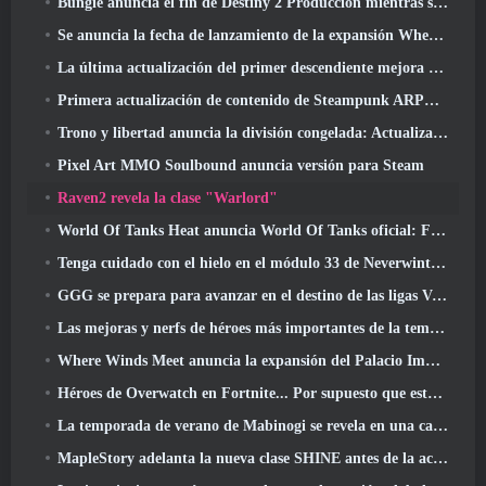
Bungie anuncia el fin de Destiny 2 Producción mientras se preparan para trabajar en nuevos proyectos
Se anuncia la fecha de lanzamiento de la expansión Where Winds Meet “Imperial Palace”
La última actualización del primer descendiente mejora el ciclo agrícola y actualiza el modo Embestida
Primera actualización de contenido de Steampunk ARPG Crystalfall para abordar las "preocupaciones clave de los jugadores"
Trono y libertad anuncia la división congelada: Actualización Nix
Pixel Art MMO Soulbound anuncia versión para Steam
Raven2 revela la clase "Warlord"
World Of Tanks Heat anuncia World Of Tanks oficial: Fecha de lanzamiento de HEAT
Tenga cuidado con el hielo en el módulo 33 de Neverwinter, Frío cortante
GGG se prepara para avanzar en el destino de las ligas Vaal de Path Of Exile 2 antes del lanzamiento del regreso de los Antiguos
Las mejoras y nerfs de héroes más importantes de la temporada 8
Where Winds Meet anuncia la expansión del Palacio Imperial y comparte una hoja de ruta de contenido "masiva"
Héroes de Overwatch en Fortnite... Por supuesto que estaba destinado a suceder
La temporada de verano de Mabinogi se revela en una carta del productor
MapleStory adelanta la nueva clase SHINE antes de la actualización de junio